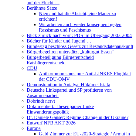
auf der Flucht …
Berühmte Sätze
Niemand hat die Absicht, eine Mauer zu
errichten!
Wir arbeiten auch weiter konsequent gegen
Rassismus und Faschismus
Blick zurück nach vorn: PDS im Übergang 2003-2004
Bücher für Kinder und Jugend …
Bundestag beschloss Gesetz zur Bestandsdatenauskunft
Bürgerbegehren unterstützt „kulturgut Essen“
Bürgerbeteiligung Bürgerentscheid
Ratsbürgerentscheid
CDU
Antikommunismus pur: Anti-LINKES Flugblatt
der CDU-OMV
Demonstrantion in Antalya: Hükümet Istafa
Deutsche Linkspartei und SP profitieren von
Zusammenarbeit
Dobrindt nervt
Dokumentiert: Thesenpapier Linke
Einwanderungspolitik
Dr. Daniele Ganser: Regime-Change in der Ukraine?
Entwurf NFB AKT 2026
Europa
Gabi Zimmer zur EU-2020-Strategie / Armut in