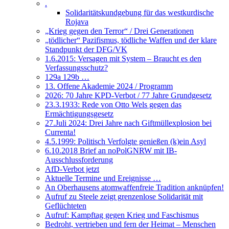
.
Solidaritätskundgebung für das westkurdische
Rojava
„Krieg gegen den Terror“ / Drei Generationen
„tödlicher“ Pazifismus, tödliche Waffen und der klare
Standpunkt der DFG/VK
1.6.2015: Versagen mit System – Braucht es den
Verfassungsschutz?
129a 129b …
13. Offene Akademie 2024 / Programm
2026: 70 Jahre KPD-Verbot / 77 Jahre Grundgesetz
23.3.1933: Rede von Otto Wels gegen das
Ermächtigungsgesetz
27.Juli 2024: Drei Jahre nach Giftmüllexplosion bei
Currenta!
4.5.1999: Politisch Verfolgte genießen (k)ein Asyl
6.10.2018 Brief an noPolGNRW mit IB-
Ausschlussforderung
AfD-Verbot jetzt
Aktuelle Termine und Ereignisse …
An Oberhausens atomwaffenfreie Tradition anknüpfen!
Aufruf zu Steele zeigt grenzenlose Solidarität mit
Geflüchteten
Aufruf: Kampftag gegen Krieg und Faschismus
Bedroht, vertrieben und fern der Heimat – Menschen