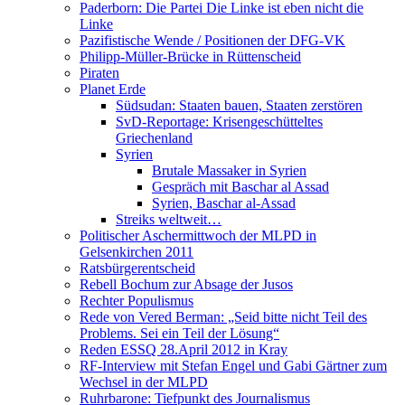
Paderborn: Die Partei Die Linke ist eben nicht die
Linke
Pazifistische Wende / Positionen der DFG-VK
Philipp-Müller-Brücke in Rüttenscheid
Piraten
Planet Erde
Südsudan: Staaten bauen, Staaten zerstören
SvD-Reportage: Krisengeschütteltes
Griechenland
Syrien
Brutale Massaker in Syrien
Gespräch mit Baschar al Assad
Syrien, Baschar al-Assad
Streiks weltweit…
Politischer Aschermittwoch der MLPD in
Gelsenkirchen 2011
Ratsbürgerentscheid
Rebell Bochum zur Absage der Jusos
Rechter Populismus
Rede von Vered Berman: „Seid bitte nicht Teil des
Problems. Sei ein Teil der Lösung“
Reden ESSQ 28.April 2012 in Kray
RF-Interview mit Stefan Engel und Gabi Gärtner zum
Wechsel in der MLPD
Ruhrbarone: Tiefpunkt des Journalismus