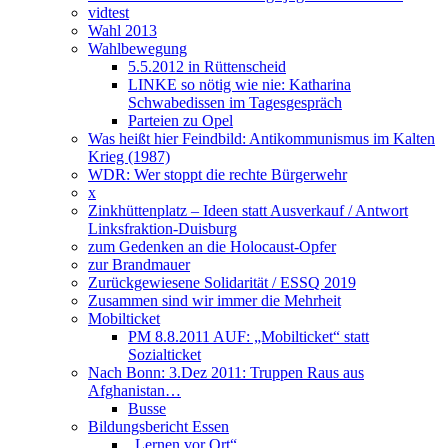
vidtest
Wahl 2013
Wahlbewegung
5.5.2012 in Rüttenscheid
LINKE so nötig wie nie: Katharina
Schwabedissen im Tagesgespräch
Parteien zu Opel
Was heißt hier Feindbild: Antikommunismus im Kalten
Krieg (1987)
WDR: Wer stoppt die rechte Bürgerwehr
x
Zinkhüttenplatz – Ideen statt Ausverkauf / Antwort
Linksfraktion-Duisburg
zum Gedenken an die Holocaust-Opfer
zur Brandmauer
Zurückgewiesene Solidarität / ESSQ 2019
Zusammen sind wir immer die Mehrheit
Mobilticket
PM 8.8.2011 AUF: „Mobilticket“ statt
Sozialticket
Nach Bonn: 3.Dez 2011: Truppen Raus aus
Afghanistan…
Busse
Bildungsbericht Essen
„Lernen vor Ort“