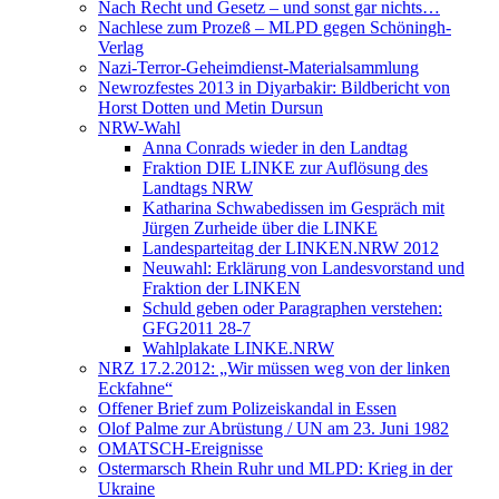
Nach Recht und Gesetz – und sonst gar nichts…
Nachlese zum Prozeß – MLPD gegen Schöningh-
Verlag
Nazi-Terror-Geheimdienst-Materialsammlung
Newrozfestes 2013 in Diyarbakir: Bildbericht von
Horst Dotten und Metin Dursun
NRW-Wahl
Anna Conrads wieder in den Landtag
Fraktion DIE LINKE zur Auflösung des
Landtags NRW
Katharina Schwabedissen im Gespräch mit
Jürgen Zurheide über die LINKE
Landesparteitag der LINKEN.NRW 2012
Neuwahl: Erklärung von Landesvorstand und
Fraktion der LINKEN
Schuld geben oder Paragraphen verstehen:
GFG2011 28-7
Wahlplakate LINKE.NRW
NRZ 17.2.2012: „Wir müssen weg von der linken
Eckfahne“
Offener Brief zum Polizeiskandal in Essen
Olof Palme zur Abrüstung / UN am 23. Juni 1982
OMATSCH-Ereignisse
Ostermarsch Rhein Ruhr und MLPD: Krieg in der
Ukraine