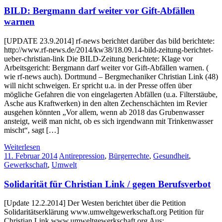
BILD: Bergmann darf weiter vor Gift-Abfällen
warnen
[UPDATE 23.9.2014] rf-news berichtet darüber das bild berichtete:
http://www.rf-news.de/2014/kw38/18.09.14-bild-zeitung-berichtet-
ueber-christian-link Die BILD-Zeitung berichtete: Klage vor
Arbeitsgericht: Bergmann darf weiter vor Gift-Abfällen warnen. (
wie rf-news auch). Dortmund – Bergmechaniker Christian Link (48)
will nicht schweigen. Er spricht u.a. in der Presse offen über
mögliche Gefahren die von eingelagerten Abfällen (u.a. Filterstäube,
Asche aus Kraftwerken) in den alten Zechenschächten im Revier
ausgehen könnten „Vor allem, wenn ab 2018 das Grubenwasser
ansteigt, weiß man nicht, ob es sich irgendwann mit Trinkenwasser
mischt“, sagt […]
Weiterlesen
11. Februar 2014
Antirepression
,
Bürgerrechte
,
Gesundheit
,
Gewerkschaft
,
Umwelt
Solidarität für Christian Link / gegen Berufsverbot
[Update 12.2.2014] Der Westen berichtet über die Petition
Solidaritätserklärung www.umweltgewerkschaft.org Petition für
Christian Link www.umweltgewerkschaft.org Aus: