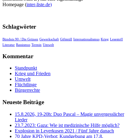
Homepage (
inter-liste.de)
Schlagwörter
Bündnis 90 / Die Grünen
Gewerkschaft
Giftmüll
Internationalismus
Krieg
Lesestoff
Literatur
Rassismus
Termin
Umwelt
Kommentar
Standpunkt
Krieg und Frieden
Umwelt
Flüchtlinge
Bürgerrechte
Neueste Beiträge
15.8.2026, 19-20h: Duo Pascal – Magie unvergesslicher
Lieder
23.7.2023: Gaza: Wie ist medizinische Hilfe möglich?
Explosion in Leverkusen 2021 / Fünf Jahre danach
70 Jahre KPD‑Verbot: Kundgebung am 17.8.