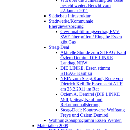
Wut über die Schließung der Oase
besteht weiter: Bericht vom
22.Januar 2011
Städtebau Infrastruktur
Stadtwerke/Kommunale
Energieversorgung
Gewinnabführungsvertrag EVV
SWE überprüfen / Eingabe Essen
gibt Gas
Steag-Deal
Aktuelle Stunde zum STEAG-Kauf
Özlem Demirel DIE LINKE
Landtag NRW
DIE LINKE. Essen stimmt
STEAG-Kauf zu
NEIN zum Steag-Kauf, Rede von
Dietrich Keil für Essen steht AUF
am 23.2.2011 im Rat
Özlem A. Demirel (DIE LINKE
MdL): Steag-Kauf und
Rekommunalisierung
Steag-Deal: Kontroverse Wolfgang
Freye und Özlem Demirel
Wohnungsbauprogramm Essen-Werden
Materialien 2009