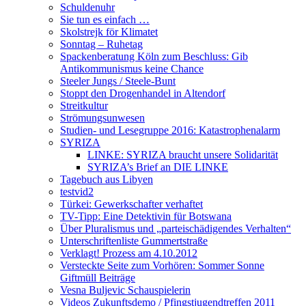
Schuldenuhr
Sie tun es einfach …
Skolstrejk för Klimatet
Sonntag – Ruhetag
Spackenberatung Köln zum Beschluss: Gib
Antikommunismus keine Chance
Steeler Jungs / Steele-Bunt
Stoppt den Drogenhandel in Altendorf
Streitkultur
Strömungsunwesen
Studien- und Lesegruppe 2016: Katastrophenalarm
SYRIZA
LINKE: SYRIZA braucht unsere Solidarität
SYRIZA’s Brief an DIE LINKE
Tagebuch aus Libyen
testvid2
Türkei: Gewerkschafter verhaftet
TV-Tipp: Eine Detektivin für Botswana
Über Pluralismus und „parteischädigendes Verhalten“
Unterschriftenliste Gummertstraße
Verklagt! Prozess am 4.10.2012
Versteckte Seite zum Vorhören: Sommer Sonne
Giftmüll Beiträge
Vesna Buljevic Schauspielerin
Videos Zukunftsdemo / Pfingstjugendtreffen 2011