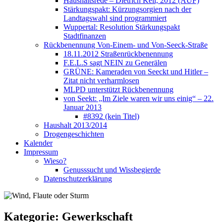
Haushaltsrede – Dietrich Keil, 2012 (AUF)
Stärkungspakt: Kürzungsorgien nach der
Landtagswahl sind programmiert
Wuppertal: Resolution Stärkungspakt
Stadtfinanzen
Rückbenennung Von-Einem- und Von-Seeck-Straße
18.11.2012 Straßenrückbenennung
F.E.L.S sagt NEIN zu Generälen
GRÜNE: Kameraden von Seeckt und Hitler –
Zitat nicht verharmlosen
MLPD unterstützt Rückbenennung
von Seekt: „Im Ziele waren wir uns einig“ – 22.
Januar 2013
#8392 (kein Titel)
Haushalt 2013/2014
Drogengeschichten
Kalender
Impressum
Wieso?
Genusssucht und Wissbegierde
Datenschutzerklärung
Kategorie:
Gewerkschaft