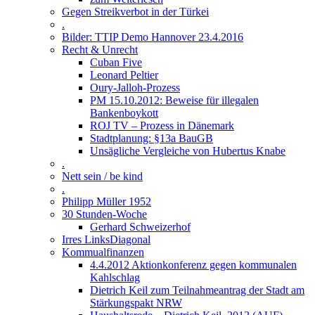
Gegen Streikverbot in der Türkei
.
Bilder: TTIP Demo Hannover 23.4.2016
Recht & Unrecht
Cuban Five
Leonard Peltier
Oury-Jalloh-Prozess
PM 15.10.2012: Beweise für illegalen
Bankenboykott
ROJ TV – Prozess in Dänemark
Stadtplanung: §13a BauGB
Unsägliche Vergleiche von Hubertus Knabe
.
Nett sein / be kind
.
Philipp Müller 1952
30 Stunden-Woche
Gerhard Schweizerhof
Irres LinksDiagonal
Kommualfinanzen
4.4.2012 Aktionkonferenz gegen kommunalen
Kahlschlag
Dietrich Keil zum Teilnahmeantrag der Stadt am
Stärkungspakt NRW