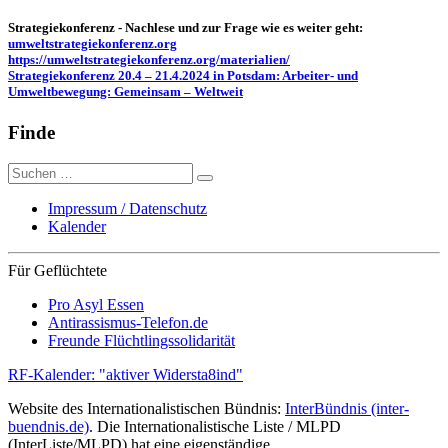
Strategiekonferenz - Nachlese und zur Frage wie es weiter geht:
umweltstrategiekonferenz.org
https://umweltstrategiekonferenz.org/materialien/
Strategiekonferenz 20.4 – 21.4.2024 in Potsdam: Arbeiter- und
Umweltbewegung: Gemeinsam – Weltweit
Finde
Suche
nach:
Impressum / Datenschutz
Kalender
Für Geflüchtete
Pro Asyl Essen
Antirassismus-Telefon.de
Freunde Flüchtlingssolidarität
RF-Kalender: "aktiver Widersta8ind"
Website des Internationalistischen Bündnis:
InterBündnis (inter-
buendnis.de)
. Die Internationalistische Liste / MLPD
(InterListe/MLPD) hat eine eigenständige