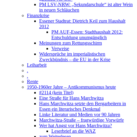
PM LSV-NRW: „Sekundarschule“ ist alter Wein
in neuen Schläuchen
Finanzkrise
Essener Stadtrat: Dietrich Keil zum Haushalt
2012
PM AUF-Essen: Stadthaushalt 2012:
Entschuldung unumgänglich
Meinungen zum Rettungsschirm
Verweise
Widersprüche im imperialistischen
Zweckbündnis – die EU in der Krise
Leiharbeit
.
.
Rente
1950-1960er Jahre – Antikommunismus heute
#2114 (kein Titel)
Eine Straße für Hans Marchwitza
Hans Marchwitza setzte den Bergarbeitern in
Essen ein literarisches Denkmal
Linke Literatur und Medien vor 90 Jahren
Marchwitza-Straße – fragwürdige Vorwürfe
Wer hat Angst vor Hans Marchwitza?
Leserbrief an die WAZ
zum Weiterlesen