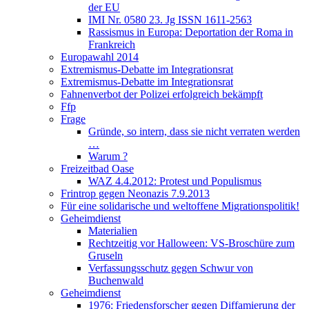
der EU
IMI Nr. 0580 23. Jg ISSN 1611-2563
Rassismus in Europa: Deportation der Roma in
Frankreich
Europawahl 2014
Extremismus-Debatte im Integrationsrat
Extremismus-Debatte im Integrationsrat
Fahnenverbot der Polizei erfolgreich bekämpft
Ffp
Frage
Gründe, so intern, dass sie nicht verraten werden
…
Warum ?
Freizeitbad Oase
WAZ 4.4.2012: Protest und Populismus
Frintrop gegen Neonazis 7.9.2013
Für eine solidarische und weltoffene Migrationspolitik!
Geheimdienst
Materialien
Rechtzeitig vor Halloween: VS-Broschüre zum
Gruseln
Verfassungsschutz gegen Schwur von
Buchenwald
Geheimdienst
1976: Friedensforscher gegen Diffamierung der