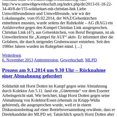
http://www.umweltgewerkschaft.org/index.php/de/2013-01-18-22-
34-40/8-de/155-solidaritaet-mit-christian-link Liebe
Umweltfreundinnen und Umweltfreunde, wie wir der
Lokalausgabe, vom 05.02.2014, der WAZ/Gelsenkirchen
entnehmen mussten, wurde seitens der Ruhrkohle – AG (RAG) ein
Anfahrverbot gegen den Kumpel Christian Link ausgesprochen.
Christian Link (47), aus Gelsenkirchen, von Beruf Bergmann, ist als
Umweltreferent für „Kumpel für AUF“ aktiv. Er informiert über die
Gefahren, die durch steigendes Grubenwasser entstehen. Seit den
1980er Jahren wurden im Ruhrgebiet mind. […]
Weiterlesen
6. November 2013
Antirepression
,
Gewerkschaft
,
MLPD
Prozess am 9.1.2014 um 9.30 Uhr – Rücknahme
einer Abmahnung gefordert
Solidarität mit Horst Dotten im Kampf gegen seine Abmahnung
durch Kolektor Am 5.11. fand ein „Gütetermin“ vor dem Essener
Arbeitsgericht statt. Wie berichtet, klagt Horst Dotten gegen seine
Abmahnung von Kolektor/Essen (ehemals zu Krupp-Widia
gehörend), die ausgesprochen wurde, weil er in einem
Diskussionsbeitrag auf einer Betriebsversammlung erwähnte, dass er
Direktkandidat der MLPD sei: Tatsächlich sprach Horst Dotten aber