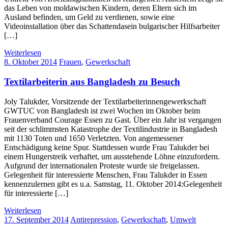
das Leben von moldawischen Kindern, deren Eltern sich im
Ausland befinden, um Geld zu verdienen, sowie eine
Videoinstallation über das Schattendasein bulgarischer Hilfsarbeiter
[…]
Weiterlesen
8. Oktober 2014
Frauen
,
Gewerkschaft
Textilarbeiterin aus Bangladesh zu Besuch
Joly Talukder, Vorsitzende der Textilarbeiterinnengewerkschaft
GWTUC von Bangladesh ist zwei Wochen im Oktober beim
Frauenverband Courage Essen zu Gast. Über ein Jahr ist vergangen
seit der schlimmsten Katastrophe der Textilindustrie in Bangladesh
mit 1130 Toten und 1650 Verletzten. Von angemessener
Entschädigung keine Spur. Stattdessen wurde Frau Talukder bei
einem Hungerstreik verhaftet, um ausstehende Löhne einzufordern.
Aufgrund der internationalen Proteste wurde sie freigelassen.
Gelegenheit für interessierte Menschen, Frau Talukder in Essen
kennenzulernen gibt es u.a. Samstag, 11. Oktober 2014:Gelegenheit
für interessierte […]
Weiterlesen
17. September 2014
Antirepression
,
Gewerkschaft
,
Umwelt