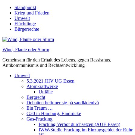
Skip
Standpunkt
to
Krieg und Frieden
content
Umwelt
Flüchtlinge
Bürgerrechte
Wind, Flaute oder Sturm
Gemeinsam für den Erhalt des Lebens, gegen Rassismus,
Antikommunismus und Rechtsentwicklung
Umwelt
5.3.2021 JHV UG Essen
Atomkraftwerke
Unfälle
Bergrecht
Debatten befinner sig på sandlådenivå
Ein Traum …
G20 in Hamburg, Eindrücke
Gas-Fracking
Fracking-Verbot durchsetzen (AUF-Essen)
IWW-Studie Fracking im Einzugsgebiet der Ruhr