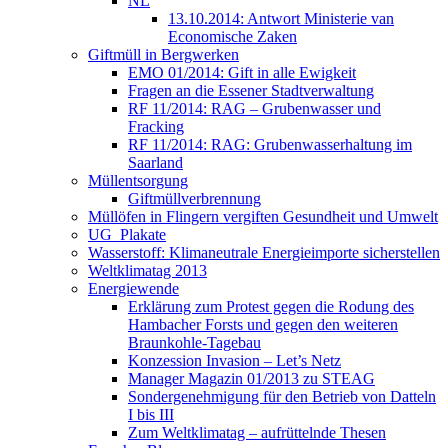
NL
13.10.2014: Antwort Ministerie van
Economische Zaken
Giftmüll in Bergwerken
EMO 01/2014: Gift in alle Ewigkeit
Fragen an die Essener Stadtverwaltung
RF 11/2014: RAG – Grubenwasser und
Fracking
RF 11/2014: RAG: Grubenwasserhaltung im
Saarland
Müllentsorgung
Giftmüllverbrennung
Müllöfen in Flingern vergiften Gesundheit und Umwelt
UG_Plakate
Wasserstoff: Klimaneutrale Energieimporte sicherstellen
Weltklimatag 2013
Energiewende
Erklärung zum Protest gegen die Rodung des
Hambacher Forsts und gegen den weiteren
Braunkohle-Tagebau
Konzession Invasion – Let’s Netz
Manager Magazin 01/2013 zu STEAG
Sondergenehmigung für den Betrieb von Datteln
I bis III
Zum Weltklimatag – aufrüttelnde Thesen