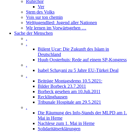
Ruhrchor
Ver
Stem des Volks
Vois sur ton chemin
Weltjugendlied: Jugend aller Nationen
Wir lernen im Vorwärtsgehen …
Sache der Menschen
.
.
Bülent Ucar: Die Zukunft des Islam in
Deutschland
Huub Oosterhuis: Rede auf einem SP-Kongress
.
Isabel Schayani zu 5 Jahre EU-Türkei Deal
.
Beiträge Montagsdemo 10.5.2021:
Bilder Borbeck 23.7.2011
Borbeck gesehen am 10.Juli.2011
Recklinghausen
Tribunale Hospitale am 29.5.2021
.
Die Räumung des Info-Stands der MLPD am 1.
Mai in Herne
Nachlese zum 1. Mai in Herne
Solidaritätserklärungen