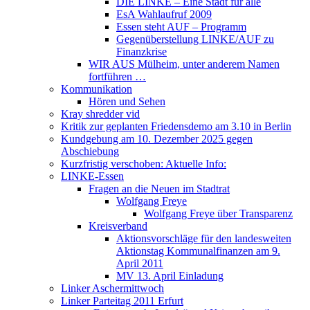
DIE LINKE – Eine Stadt für alle
EsA Wahlaufruf 2009
Essen steht AUF – Programm
Gegenüberstellung LINKE/AUF zu
Finanzkrise
WIR AUS Mülheim, unter anderem Namen
fortführen …
Kommunikation
Hören und Sehen
Kray shredder vid
Kritik zur geplanten Friedensdemo am 3.10 in Berlin
Kundgebung am 10. Dezember 2025 gegen
Abschiebung
Kurzfristig verschoben: Aktuelle Info:
LINKE-Essen
Fragen an die Neuen im Stadtrat
Wolfgang Freye
Wolfgang Freye über Transparenz
Kreisverband
Aktionsvorschläge für den landesweiten
Aktionstag Kommunalfinanzen am 9.
April 2011
MV 13. April Einladung
Linker Aschermittwoch
Linker Parteitag 2011 Erfurt