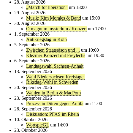
28. August 2026
„March for liberation"
um 18:00
29. August 2026
Musik: Kim Morales & Band
um 15:00
30. August 2026
O magnum mysterium / Konzert
um 17:00
1. September 2026
Antikriegstag in Köln
5. September 2026
Zwischen Staatsräson und ...
um 10:00
Klezmer-Konzert mit Freylechs
um 19:30
6. September 2026
Landtagswahl Sachsen-Anhalt
13. September 2026
Wahl Niedersachsen Kreistage,
Riksdag-Wahl in Schweden
20. September 2026
Wahlen in Berlin & MacPom
23. September 2026
Prozess in Düren gegen Antifa
um 11:00
26. September 2026
Diskussion: PFAS im Rhein
10. Oktober 2026
WortspieGL
um 14:00
23. Oktober 2026