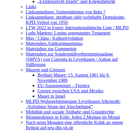
„Existenzrecht Israels“ und Kriegsrhetorik
Links
Linksammlung: Antisemitismus von links ?
Linksammlung: streitbare oder wehrhafte Demokratie,
KPD-Verbot von 1956
LTW 2022 in Essen: Internationalistische Liste / MLPD
Ludo Martens: Lenins sogenanntes Testament
Mao / China / Kulturrevolution
Materialien Antikommunismus
Materialien zur Gummertstr
Materialien zur Sondermüllverbrennungsanlage
(SMVA) von Currenta in Leverkusen / Antrag auf
Stilllegung
Mauern und Grenzen
Berliner Mauer: 13. August 1961 bis 9.
November 1989
EU Aussengrenze – Frontex
Grenze zwischen USA und Mexiko
Mauer in Israel
MLPD-Wohngebietsgruppe Leverkusen Alkenrath:
„Sofortiger Stopp der Abschiebung“
Mobilität und soziale Teilhabe sind Grundrechte
Montagsdemos in Köln: Jeden 2.Montag im Monat
Nach neun Monaten eine öffentliche Kritik an einem
Beitrag auf nrw.dfg-vk.de