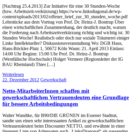
[Nachtrag 25.4.2013] Zur Initiative für eine 30 Stunden-Woche
(bzw. Arbeitszeit-verkürzung) https://www.linksdiagonal.de/wp-
content/uploads/2013/02/offener_brief_zur_30_stunden_woche.pdf
Lehrstücke aus dem Vortrag von Prof. Dr. Heinz-J. Bontrup Über
einen wirtschaftlichen Zusammenhang, der deutlich macht, warum
die Forderung nach Arbeitszeitverkürzung richtig und wichtig ist. 30
Stunden Woche! Realistisch oder doch nur soziale Träumerei einiger
Linke Intellektueller? Diskussionsveranstaltung Wo: DGB Haus,
Hans-Böckler-Platz 1, 50672 Köln Wann: 21. April 2013 Einlass:
14:00 Uhr Beginn: 15:00 Uhr Prof. Dr. Heinz-J. Bontrup
(Westfälische Hochschule) Holger Vermeer (Regionsleiter der IG
BAU Rheinland) Thies […]
Weiterlesen
22. Dezember 2012
Gewerkschaft
Netto-MitarbeiterInnen schaffen mit
gewerkschaftlichen Vertrauensleuten eine Grundlage
für bessere Arbeitsbedingungen
Walter Wandtke, für B90/DIE GRÜNEN im Essener Stadtrat,
sandte uns einen sehr interessanten Artikel zu gewerkschaftlichen
Vertrauensleuten beim Discounter NETTO, und erwähnte in einer
längeren Liste von Adressaten auch „LinksDiagonal“ als passenden