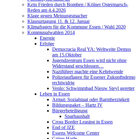
Kein Frieden durch Bomben / Kölner Ostermarsch-
Reden am 4.4.2026
Klage gegen Meinungsmacher
Klausurtagung 11. & 12. Januar
Klimafragen für die Kommune Essen / Wahl 2020
Kommunalwahlen 2014
Energie
Erfolge
Democracia Real YA: Weltweite Demos
am 15.Oktober
Jugendzentrum Essen wird nicht ohne
Widerstand geschlossen…
Naziführer machte eine Kehrtwende
Polizeiauflagen für Essener Zukunftsdemo
rechtwidrig
Venlo: Schwimmbad Nieuw Steyl gerettet
Leben in Essen
Armut: Sozialstaat oder Barmherzigkeit
Bildungspaket – Hartz IV
Bürgerbeteiligung
Sparhaushalt
Cross Border Leasing in Essen
End of JZE
Essens Welcome Center
Grüne Harfe