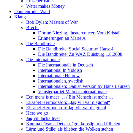
Emscher Blues
Water makes Money
Dannenröder Wald
Klang
Bob Dylan: Masters of War
Brecht
Dorine Niezing, theaterconcert Vom Kristall
Erinnerungen an Marie A
Die Bandbreite
Die Bandbreite: Social Security: Hartz 4
Die Bandbreite: Zu WAZ Duisburg 1.8.2008
Die Internationale
Die Internationale in Deutsch
International In Yiddish
Internationale Hebrew
Internationalen, swedish
Internationalen: Danish version by Hans Laursen
Vänsterpartiet Malmö: Internationale
Een mens is meer … / Ein Mensch ist mehr …
Elisabet Hermodsson: „Jag vill va‘ diagonal“
Elisabet Hermodsson: Jag vill va‘ diagonal
Here we go
Jag vill tacka livet
Knutna nävar – Det är något konstigt med friheten
Lärm und Stille: als blieben die Wolken stehen