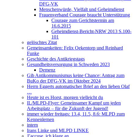
DFG-VK
Menschenwürde, Vielfalt und Geheimdienst
Frauenverband Courage braucht Unterstützung
Courage zum Gerichtstermin am
16.6.2015
Geheimdienst-Bericht-NRW 2013 S.100-
101
gelöschtes Zitat
Gemeinsamkeiten: Felix Oekentorp und Reinhard
Funke
Geschichte des Antikriegstags
Gesundheitsversorgung in Schweden 2023
Demenz
Gib Antikommunismus keine Chance: Antrag zum
BuKo der DFG-VK im Oktober 2024
Herrn Eggerts automatischer Brief an den lieben Olaf
…
Heute ist es Horst, morgen vielleicht du
IL/MLPD-Flyer: Gemeinsamer Kampf um jeden
Arbeitsplatz – für die Zukunft der Jugend!
immer wieder freitags: 13.4, 11.5, 8.6: MLPD zum
Kennenlernen
intern
Irans Linke und MLPD LINKE
J’accuse, ich klage an