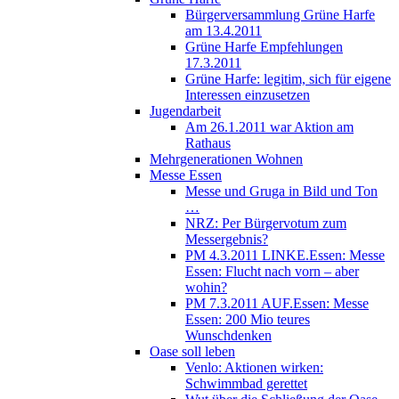
Bürgerversammlung Grüne Harfe
am 13.4.2011
Grüne Harfe Empfehlungen
17.3.2011
Grüne Harfe: legitim, sich für eigene
Interessen einzusetzen
Jugendarbeit
Am 26.1.2011 war Aktion am
Rathaus
Mehrgenerationen Wohnen
Messe Essen
Messe und Gruga in Bild und Ton
…
NRZ: Per Bürgervotum zum
Messergebnis?
PM 4.3.2011 LINKE.Essen: Messe
Essen: Flucht nach vorn – aber
wohin?
PM 7.3.2011 AUF.Essen: Messe
Essen: 200 Mio teures
Wunschdenken
Oase soll leben
Venlo: Aktionen wirken:
Schwimmbad gerettet