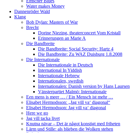
Emscher Blues
Water makes Money
Dannenröder Wald
Klang
Bob Dylan: Masters of War
Brecht
Dorine Niezing, theaterconcert Vom Kristall
Erinnerungen an Marie A
Die Bandbreite
Die Bandbreite: Social Security: Hartz 4
Die Bandbreite: Zu WAZ Duisburg 1.8.2008
Die Internationale
Die Internationale in Deutsch
International In Yiddish
Internationale Hebrew
Internationalen, swedish
Internationalen: Danish version by Hans Laursen
Vänsterpartiet Malmö: Internationale
Een mens is meer … / Ein Mensch ist mehr …
Elisabet Hermodsson: „Jag vill va‘ diagonal“
Elisabet Hermodsson: Jag vill va‘ diagonal
Here we go
Jag vill tacka livet
Knutna nävar – Det är något konstigt med friheten
Lärm und Stille: als blieben die Wolken stehen