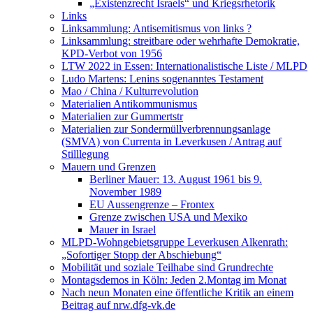
„Existenzrecht Israels“ und Kriegsrhetorik
Links
Linksammlung: Antisemitismus von links ?
Linksammlung: streitbare oder wehrhafte Demokratie,
KPD-Verbot von 1956
LTW 2022 in Essen: Internationalistische Liste / MLPD
Ludo Martens: Lenins sogenanntes Testament
Mao / China / Kulturrevolution
Materialien Antikommunismus
Materialien zur Gummertstr
Materialien zur Sondermüllverbrennungsanlage
(SMVA) von Currenta in Leverkusen / Antrag auf
Stilllegung
Mauern und Grenzen
Berliner Mauer: 13. August 1961 bis 9.
November 1989
EU Aussengrenze – Frontex
Grenze zwischen USA und Mexiko
Mauer in Israel
MLPD-Wohngebietsgruppe Leverkusen Alkenrath:
„Sofortiger Stopp der Abschiebung“
Mobilität und soziale Teilhabe sind Grundrechte
Montagsdemos in Köln: Jeden 2.Montag im Monat
Nach neun Monaten eine öffentliche Kritik an einem
Beitrag auf nrw.dfg-vk.de