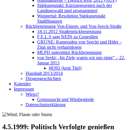
Haushaltsrede – Dietrich Keil, 2012 (AUF)
Stärkungspakt: Kürzungsorgien nach der
Landtagswahl sind programmiert
Wuppertal: Resolution Stärkungspakt
Stadtfinanzen
Rückbenennung Von-Einem- und Von-Seeck-Straße
18.11.2012 Straßenrückbenennung
F.E.L.S sagt NEIN zu Generälen
GRÜNE: Kameraden von Seeckt und Hitler –
Zitat nicht verharmlosen
MLPD unterstützt Rückbenennung
von Seekt: „Im Ziele waren wir uns einig“ – 22.
Januar 2013
#8392 (kein Titel)
Haushalt 2013/2014
Drogengeschichten
Kalender
Impressum
Wieso?
Genusssucht und Wissbegierde
Datenschutzerklärung
4.5.1999: Politisch Verfolgte genießen