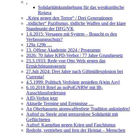
.
Solidaritätskundgebung für das westkurdische
Rojava
„Krieg gegen den Terror“ / Drei Generationen
„tödlicher“ Pazifismus, tödliche Waffen und der klare
Standpunkt der DFG/VK
1.6.2015: Versagen mit System – Braucht es den
Verfassungsschutz?
129a 129b …
13. Offene Akademie 2024 / Programm
2026: 70 Jahre KPD-Verbot / 77 Jahre Grundgesetz
23.3.1933: Rede von Otto Wels gegen das
Ermächtigungsgesetz
27.Juli 2024: Drei Jahre nach Giftmüllexplosion bei
Currenta!
4.5.1999: Politisch Verfolgte genießen (k)ein Asyl
6.10.2018 Brief an noPolGNRW mit IB-
Ausschlussforderung
AfD-Verbot jetzt
Aktuelle Termine und Ereignisse …
An Oberhausens atomwaffenfreie Tradition anknüpfen!
Aufruf zu Steele zeigt grenzenlose Solidarität mit
Geflüchteten
Aufruf: Kampftag gegen Krieg und Faschismus
Bedroht, vertrieben und fern der Heimat – Menschen