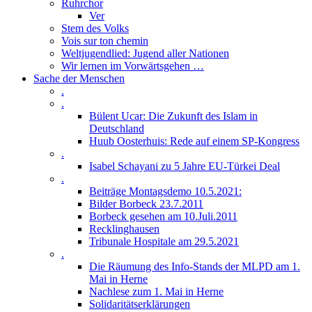
Ruhrchor
Ver
Stem des Volks
Vois sur ton chemin
Weltjugendlied: Jugend aller Nationen
Wir lernen im Vorwärtsgehen …
Sache der Menschen
.
.
Bülent Ucar: Die Zukunft des Islam in
Deutschland
Huub Oosterhuis: Rede auf einem SP-Kongress
.
Isabel Schayani zu 5 Jahre EU-Türkei Deal
.
Beiträge Montagsdemo 10.5.2021:
Bilder Borbeck 23.7.2011
Borbeck gesehen am 10.Juli.2011
Recklinghausen
Tribunale Hospitale am 29.5.2021
.
Die Räumung des Info-Stands der MLPD am 1.
Mai in Herne
Nachlese zum 1. Mai in Herne
Solidaritätserklärungen