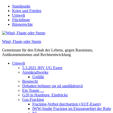
Skip
Standpunkt
to
Krieg und Frieden
content
Umwelt
Flüchtlinge
Bürgerrechte
Wind, Flaute oder Sturm
Gemeinsam für den Erhalt des Lebens, gegen Rassismus,
Antikommunismus und Rechtsentwicklung
Umwelt
5.3.2021 JHV UG Essen
Atomkraftwerke
Unfälle
Bergrecht
Debatten befinner sig på sandlådenivå
Ein Traum …
G20 in Hamburg, Eindrücke
Gas-Fracking
Fracking-Verbot durchsetzen (AUF-Essen)
IWW-Studie Fracking im Einzugsgebiet der Ruhr