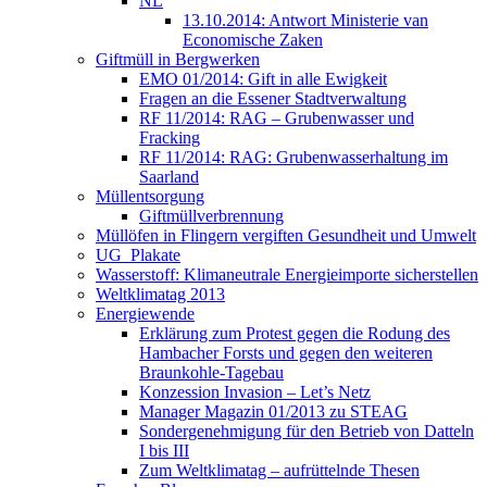
NL
13.10.2014: Antwort Ministerie van
Economische Zaken
Giftmüll in Bergwerken
EMO 01/2014: Gift in alle Ewigkeit
Fragen an die Essener Stadtverwaltung
RF 11/2014: RAG – Grubenwasser und
Fracking
RF 11/2014: RAG: Grubenwasserhaltung im
Saarland
Müllentsorgung
Giftmüllverbrennung
Müllöfen in Flingern vergiften Gesundheit und Umwelt
UG_Plakate
Wasserstoff: Klimaneutrale Energieimporte sicherstellen
Weltklimatag 2013
Energiewende
Erklärung zum Protest gegen die Rodung des
Hambacher Forsts und gegen den weiteren
Braunkohle-Tagebau
Konzession Invasion – Let’s Netz
Manager Magazin 01/2013 zu STEAG
Sondergenehmigung für den Betrieb von Datteln
I bis III
Zum Weltklimatag – aufrüttelnde Thesen