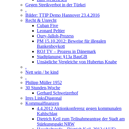
Gegen Streikverbot in der Türkei
.
Bilder: TTIP Demo Hannover 23.4.2016
Recht & Unrecht
Cuban Five
Leonard Peltier
Oury-Jalloh-Prozess
PM 15.10.2012: Beweise für illegalen
Bankenboykott
ROJ TV – Prozess in Dänemark
Stadtplanung: §13a BauGB
Unsägliche Vergleiche von Hubertus Knabe
.
Nett sein / be kind
.
Philipp Müller 1952
30 Stunden-Woche
Gerhard Schweizerhof
Irres LinksDiagonal
Kommualfinanzen
4.4.2012 Aktionkonferenz gegen kommunalen
Kahlschlag
Dietrich Keil zum Teilnahmeantrag der Stadt am
Stärkungspakt NRW