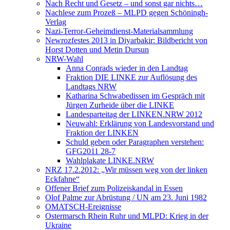
Nach Recht und Gesetz – und sonst gar nichts…
Nachlese zum Prozeß – MLPD gegen Schöningh-
Verlag
Nazi-Terror-Geheimdienst-Materialsammlung
Newrozfestes 2013 in Diyarbakir: Bildbericht von
Horst Dotten und Metin Dursun
NRW-Wahl
Anna Conrads wieder in den Landtag
Fraktion DIE LINKE zur Auflösung des
Landtags NRW
Katharina Schwabedissen im Gespräch mit
Jürgen Zurheide über die LINKE
Landesparteitag der LINKEN.NRW 2012
Neuwahl: Erklärung von Landesvorstand und
Fraktion der LINKEN
Schuld geben oder Paragraphen verstehen:
GFG2011 28-7
Wahlplakate LINKE.NRW
NRZ 17.2.2012: „Wir müssen weg von der linken
Eckfahne“
Offener Brief zum Polizeiskandal in Essen
Olof Palme zur Abrüstung / UN am 23. Juni 1982
OMATSCH-Ereignisse
Ostermarsch Rhein Ruhr und MLPD: Krieg in der
Ukraine