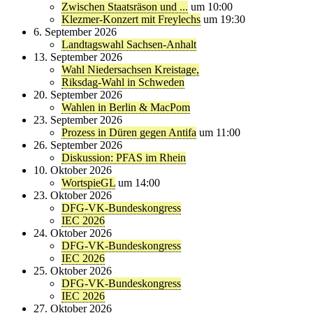
Zwischen Staatsräson und ...
um 10:00
Klezmer-Konzert mit Freylechs
um 19:30
6. September 2026
Landtagswahl Sachsen-Anhalt
13. September 2026
Wahl Niedersachsen Kreistage,
Riksdag-Wahl in Schweden
20. September 2026
Wahlen in Berlin & MacPom
23. September 2026
Prozess in Düren gegen Antifa
um 11:00
26. September 2026
Diskussion: PFAS im Rhein
10. Oktober 2026
WortspieGL
um 14:00
23. Oktober 2026
DFG-VK-Bundeskongress
IEC 2026
24. Oktober 2026
DFG-VK-Bundeskongress
IEC 2026
25. Oktober 2026
DFG-VK-Bundeskongress
IEC 2026
27. Oktober 2026