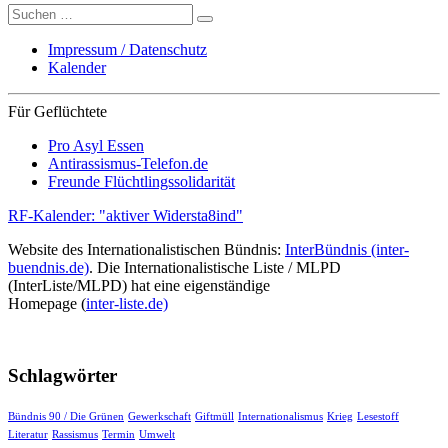
Suche
nach:
Impressum / Datenschutz
Kalender
Für Geflüchtete
Pro Asyl Essen
Antirassismus-Telefon.de
Freunde Flüchtlingssolidarität
RF-Kalender: "aktiver Widersta8ind"
Website des Internationalistischen Bündnis:
InterBündnis (inter-
buendnis.de)
. Die Internationalistische Liste / MLPD
(InterListe/MLPD) hat eine eigenständige
Homepage (
inter-liste.de)
Schlagwörter
Bündnis 90 / Die Grünen
Gewerkschaft
Giftmüll
Internationalismus
Krieg
Lesestoff
Literatur
Rassismus
Termin
Umwelt