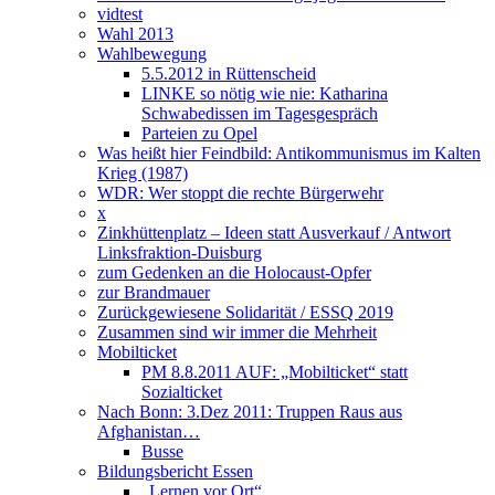
vidtest
Wahl 2013
Wahlbewegung
5.5.2012 in Rüttenscheid
LINKE so nötig wie nie: Katharina
Schwabedissen im Tagesgespräch
Parteien zu Opel
Was heißt hier Feindbild: Antikommunismus im Kalten
Krieg (1987)
WDR: Wer stoppt die rechte Bürgerwehr
x
Zinkhüttenplatz – Ideen statt Ausverkauf / Antwort
Linksfraktion-Duisburg
zum Gedenken an die Holocaust-Opfer
zur Brandmauer
Zurückgewiesene Solidarität / ESSQ 2019
Zusammen sind wir immer die Mehrheit
Mobilticket
PM 8.8.2011 AUF: „Mobilticket“ statt
Sozialticket
Nach Bonn: 3.Dez 2011: Truppen Raus aus
Afghanistan…
Busse
Bildungsbericht Essen
„Lernen vor Ort“