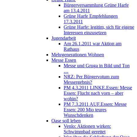
Bürgerversammlung Grüne Harfe
am 13.4.2011
Grüne Harfe Empfehlungen
17.3.2011
Grüne Harfe: legitim, sich für eigene
Interessen einzusetzen
Jugendarbeit
Am 26.1.2011 war Aktion am
Rathaus
Mehrgenerationen Wohnen
Messe Essen
Messe und Gruga in Bild und Ton
…
NRZ: Per Bürgervotum zum
Messergebnis?
PM 4.3.2011 LINKE.Essen: Messe
Essen: Flucht nach vorn – aber
wohin?
PM 7.3.2011 AUF.Essen: Messe
Essen: 200 Mio teures
Wunschdenken
Oase soll leben
Venlo: Aktionen wirken:
Schwimmbad gerettet