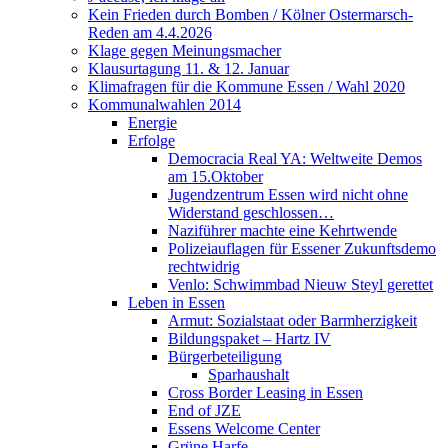
Kein Frieden durch Bomben / Kölner Ostermarsch-
Reden am 4.4.2026
Klage gegen Meinungsmacher
Klausurtagung 11. & 12. Januar
Klimafragen für die Kommune Essen / Wahl 2020
Kommunalwahlen 2014
Energie
Erfolge
Democracia Real YA: Weltweite Demos
am 15.Oktober
Jugendzentrum Essen wird nicht ohne
Widerstand geschlossen…
Naziführer machte eine Kehrtwende
Polizeiauflagen für Essener Zukunftsdemo
rechtwidrig
Venlo: Schwimmbad Nieuw Steyl gerettet
Leben in Essen
Armut: Sozialstaat oder Barmherzigkeit
Bildungspaket – Hartz IV
Bürgerbeteiligung
Sparhaushalt
Cross Border Leasing in Essen
End of JZE
Essens Welcome Center
Grüne Harfe