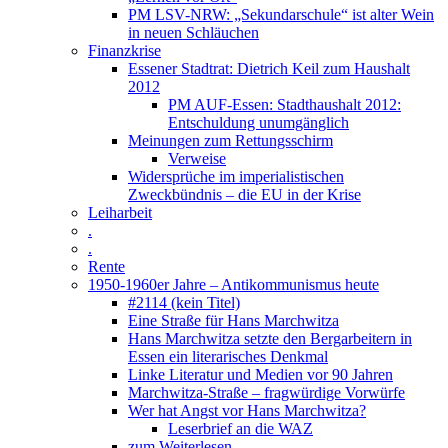
PM LSV-NRW: „Sekundarschule“ ist alter Wein
in neuen Schläuchen
Finanzkrise
Essener Stadtrat: Dietrich Keil zum Haushalt
2012
PM AUF-Essen: Stadthaushalt 2012:
Entschuldung unumgänglich
Meinungen zum Rettungsschirm
Verweise
Widersprüche im imperialistischen
Zweckbündnis – die EU in der Krise
Leiharbeit
.
.
Rente
1950-1960er Jahre – Antikommunismus heute
#2114 (kein Titel)
Eine Straße für Hans Marchwitza
Hans Marchwitza setzte den Bergarbeitern in
Essen ein literarisches Denkmal
Linke Literatur und Medien vor 90 Jahren
Marchwitza-Straße – fragwürdige Vorwürfe
Wer hat Angst vor Hans Marchwitza?
Leserbrief an die WAZ
zum Weiterlesen