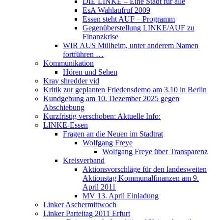
DIE LINKE – Eine Stadt für alle
EsA Wahlaufruf 2009
Essen steht AUF – Programm
Gegenüberstellung LINKE/AUF zu
Finanzkrise
WIR AUS Mülheim, unter anderem Namen
fortführen …
Kommunikation
Hören und Sehen
Kray shredder vid
Kritik zur geplanten Friedensdemo am 3.10 in Berlin
Kundgebung am 10. Dezember 2025 gegen
Abschiebung
Kurzfristig verschoben: Aktuelle Info:
LINKE-Essen
Fragen an die Neuen im Stadtrat
Wolfgang Freye
Wolfgang Freye über Transparenz
Kreisverband
Aktionsvorschläge für den landesweiten
Aktionstag Kommunalfinanzen am 9.
April 2011
MV 13. April Einladung
Linker Aschermittwoch
Linker Parteitag 2011 Erfurt