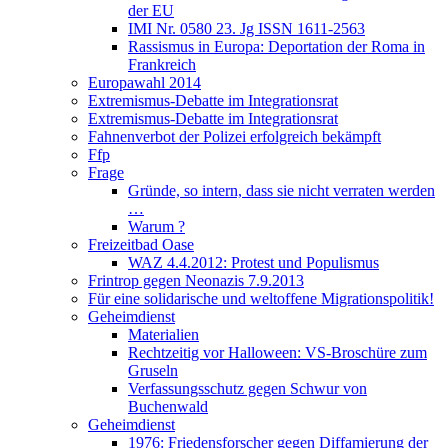
der EU
IMI Nr. 0580 23. Jg ISSN 1611-2563
Rassismus in Europa: Deportation der Roma in
Frankreich
Europawahl 2014
Extremismus-Debatte im Integrationsrat
Extremismus-Debatte im Integrationsrat
Fahnenverbot der Polizei erfolgreich bekämpft
Ffp
Frage
Gründe, so intern, dass sie nicht verraten werden
…
Warum ?
Freizeitbad Oase
WAZ 4.4.2012: Protest und Populismus
Frintrop gegen Neonazis 7.9.2013
Für eine solidarische und weltoffene Migrationspolitik!
Geheimdienst
Materialien
Rechtzeitig vor Halloween: VS-Broschüre zum
Gruseln
Verfassungsschutz gegen Schwur von
Buchenwald
Geheimdienst
1976: Friedensforscher gegen Diffamierung der