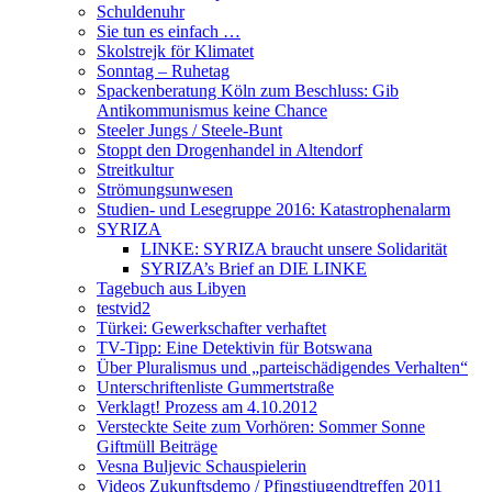
Schuldenuhr
Sie tun es einfach …
Skolstrejk för Klimatet
Sonntag – Ruhetag
Spackenberatung Köln zum Beschluss: Gib
Antikommunismus keine Chance
Steeler Jungs / Steele-Bunt
Stoppt den Drogenhandel in Altendorf
Streitkultur
Strömungsunwesen
Studien- und Lesegruppe 2016: Katastrophenalarm
SYRIZA
LINKE: SYRIZA braucht unsere Solidarität
SYRIZA’s Brief an DIE LINKE
Tagebuch aus Libyen
testvid2
Türkei: Gewerkschafter verhaftet
TV-Tipp: Eine Detektivin für Botswana
Über Pluralismus und „parteischädigendes Verhalten“
Unterschriftenliste Gummertstraße
Verklagt! Prozess am 4.10.2012
Versteckte Seite zum Vorhören: Sommer Sonne
Giftmüll Beiträge
Vesna Buljevic Schauspielerin
Videos Zukunftsdemo / Pfingstjugendtreffen 2011