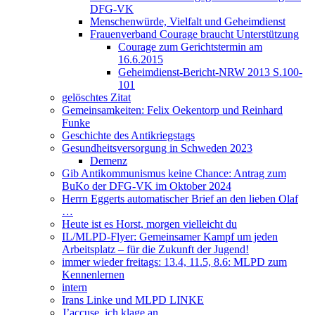
DFG-VK
Menschenwürde, Vielfalt und Geheimdienst
Frauenverband Courage braucht Unterstützung
Courage zum Gerichtstermin am
16.6.2015
Geheimdienst-Bericht-NRW 2013 S.100-
101
gelöschtes Zitat
Gemeinsamkeiten: Felix Oekentorp und Reinhard
Funke
Geschichte des Antikriegstags
Gesundheitsversorgung in Schweden 2023
Demenz
Gib Antikommunismus keine Chance: Antrag zum
BuKo der DFG-VK im Oktober 2024
Herrn Eggerts automatischer Brief an den lieben Olaf
…
Heute ist es Horst, morgen vielleicht du
IL/MLPD-Flyer: Gemeinsamer Kampf um jeden
Arbeitsplatz – für die Zukunft der Jugend!
immer wieder freitags: 13.4, 11.5, 8.6: MLPD zum
Kennenlernen
intern
Irans Linke und MLPD LINKE
J’accuse, ich klage an