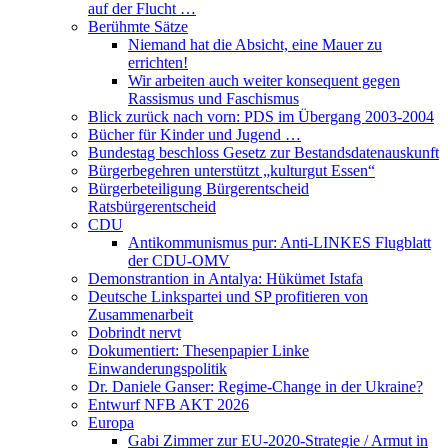
auf der Flucht …
Berühmte Sätze
Niemand hat die Absicht, eine Mauer zu
errichten!
Wir arbeiten auch weiter konsequent gegen
Rassismus und Faschismus
Blick zurück nach vorn: PDS im Übergang 2003-2004
Bücher für Kinder und Jugend …
Bundestag beschloss Gesetz zur Bestandsdatenauskunft
Bürgerbegehren unterstützt „kulturgut Essen“
Bürgerbeteiligung Bürgerentscheid
Ratsbürgerentscheid
CDU
Antikommunismus pur: Anti-LINKES Flugblatt
der CDU-OMV
Demonstrantion in Antalya: Hükümet Istafa
Deutsche Linkspartei und SP profitieren von
Zusammenarbeit
Dobrindt nervt
Dokumentiert: Thesenpapier Linke
Einwanderungspolitik
Dr. Daniele Ganser: Regime-Change in der Ukraine?
Entwurf NFB AKT 2026
Europa
Gabi Zimmer zur EU-2020-Strategie / Armut in