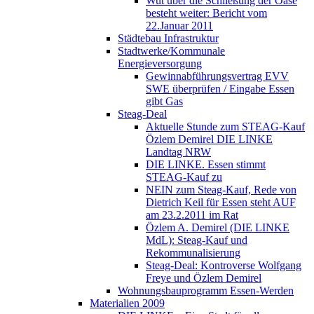
Wut über die Schließung der Oase
besteht weiter: Bericht vom
22.Januar 2011
Städtebau Infrastruktur
Stadtwerke/Kommunale
Energieversorgung
Gewinnabführungsvertrag EVV
SWE überprüfen / Eingabe Essen
gibt Gas
Steag-Deal
Aktuelle Stunde zum STEAG-Kauf
Özlem Demirel DIE LINKE
Landtag NRW
DIE LINKE. Essen stimmt
STEAG-Kauf zu
NEIN zum Steag-Kauf, Rede von
Dietrich Keil für Essen steht AUF
am 23.2.2011 im Rat
Özlem A. Demirel (DIE LINKE
MdL): Steag-Kauf und
Rekommunalisierung
Steag-Deal: Kontroverse Wolfgang
Freye und Özlem Demirel
Wohnungsbauprogramm Essen-Werden
Materialien 2009