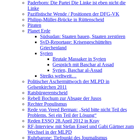
Paderborn: Die Partei Die Linke ist eben nicht die
Linke
Pazifistische Wende / Positionen der DFG-VK
Philipp-Müller-Brücke in Rüttenscheid
Piraten
Planet Erde
Südsudan: Staaten bauen, Staaten zerstören
SvD-Reportage: Krisengeschütteltes
Griechenland
Syrien
Brutale Massaker in Syrien
Gespräch mit Baschar al Assad
Syrien, Baschar al-Assad
Streiks weltweit…
Politischer Aschermittwoch der MLPD in
Gelsenkirchen 2011
Ratsbürgerentscheid
Rebell Bochum zur Absage der Jusos
Rechter Populismus
Rede von Vered Berman: „Seid bitte nicht Teil des
Problems. Sei ein Teil der Lösung“
Reden ESSQ 28.April 2012 in Kray
RF-Interview mit Stefan Engel und Gabi Gärtner zum
Wechsel in der MLPD
Ruhrbarone: Tiefpunkt des Journalismus