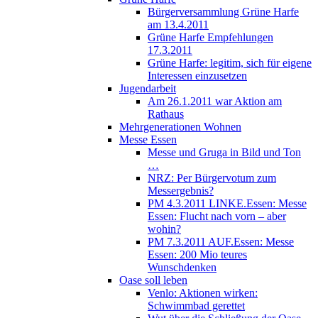
Bürgerversammlung Grüne Harfe
am 13.4.2011
Grüne Harfe Empfehlungen
17.3.2011
Grüne Harfe: legitim, sich für eigene
Interessen einzusetzen
Jugendarbeit
Am 26.1.2011 war Aktion am
Rathaus
Mehrgenerationen Wohnen
Messe Essen
Messe und Gruga in Bild und Ton
…
NRZ: Per Bürgervotum zum
Messergebnis?
PM 4.3.2011 LINKE.Essen: Messe
Essen: Flucht nach vorn – aber
wohin?
PM 7.3.2011 AUF.Essen: Messe
Essen: 200 Mio teures
Wunschdenken
Oase soll leben
Venlo: Aktionen wirken:
Schwimmbad gerettet