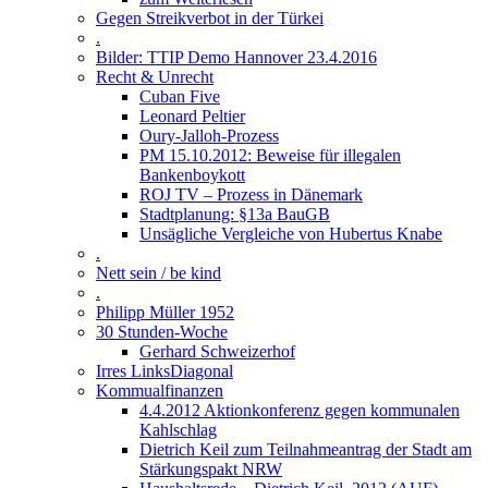
Gegen Streikverbot in der Türkei
.
Bilder: TTIP Demo Hannover 23.4.2016
Recht & Unrecht
Cuban Five
Leonard Peltier
Oury-Jalloh-Prozess
PM 15.10.2012: Beweise für illegalen
Bankenboykott
ROJ TV – Prozess in Dänemark
Stadtplanung: §13a BauGB
Unsägliche Vergleiche von Hubertus Knabe
.
Nett sein / be kind
.
Philipp Müller 1952
30 Stunden-Woche
Gerhard Schweizerhof
Irres LinksDiagonal
Kommualfinanzen
4.4.2012 Aktionkonferenz gegen kommunalen
Kahlschlag
Dietrich Keil zum Teilnahmeantrag der Stadt am
Stärkungspakt NRW