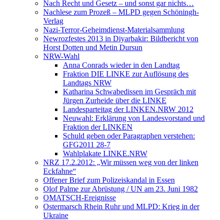
Nach Recht und Gesetz – und sonst gar nichts…
Nachlese zum Prozeß – MLPD gegen Schöningh-
Verlag
Nazi-Terror-Geheimdienst-Materialsammlung
Newrozfestes 2013 in Diyarbakir: Bildbericht von
Horst Dotten und Metin Dursun
NRW-Wahl
Anna Conrads wieder in den Landtag
Fraktion DIE LINKE zur Auflösung des
Landtags NRW
Katharina Schwabedissen im Gespräch mit
Jürgen Zurheide über die LINKE
Landesparteitag der LINKEN.NRW 2012
Neuwahl: Erklärung von Landesvorstand und
Fraktion der LINKEN
Schuld geben oder Paragraphen verstehen:
GFG2011 28-7
Wahlplakate LINKE.NRW
NRZ 17.2.2012: „Wir müssen weg von der linken
Eckfahne“
Offener Brief zum Polizeiskandal in Essen
Olof Palme zur Abrüstung / UN am 23. Juni 1982
OMATSCH-Ereignisse
Ostermarsch Rhein Ruhr und MLPD: Krieg in der
Ukraine