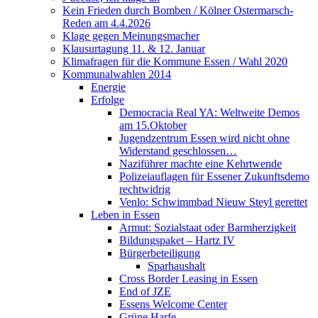
Kein Frieden durch Bomben / Kölner Ostermarsch-
Reden am 4.4.2026
Klage gegen Meinungsmacher
Klausurtagung 11. & 12. Januar
Klimafragen für die Kommune Essen / Wahl 2020
Kommunalwahlen 2014
Energie
Erfolge
Democracia Real YA: Weltweite Demos
am 15.Oktober
Jugendzentrum Essen wird nicht ohne
Widerstand geschlossen…
Naziführer machte eine Kehrtwende
Polizeiauflagen für Essener Zukunftsdemo
rechtwidrig
Venlo: Schwimmbad Nieuw Steyl gerettet
Leben in Essen
Armut: Sozialstaat oder Barmherzigkeit
Bildungspaket – Hartz IV
Bürgerbeteiligung
Sparhaushalt
Cross Border Leasing in Essen
End of JZE
Essens Welcome Center
Grüne Harfe