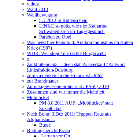
vidtest
Wahl 2013
Wahlbewegung
5.5.2012 in Rüttenscheid
LINKE so nötig wie nie: Katharina
Schwabedissen im Tagesgespräch
Parteien zu Opel
Was heißt hier Feindbild: Antikommunismus im Kalten
Krieg (1987)
WDR: Wer stoppt die rechte Bürgerwehr
x
Zinkhüttenplatz – Ideen statt Ausverkauf / Antwort
Linksfraktion-Duisburg
zum Gedenken an die Holocaust-Opfer
zur Brandmauer
Zurückgewiesene Solidarität / ESSQ 2019
Zusammen sind wir immer die Mehrheit
Mobilticket
PM 8.8.2011 AUF: „Mobilticket“ statt
Sozialticket
Nach Bonn: 3.Dez 2011: Truppen Raus aus
Afghanistan…
Busse
Bildungsbericht Essen
„Lernen vor Ort“