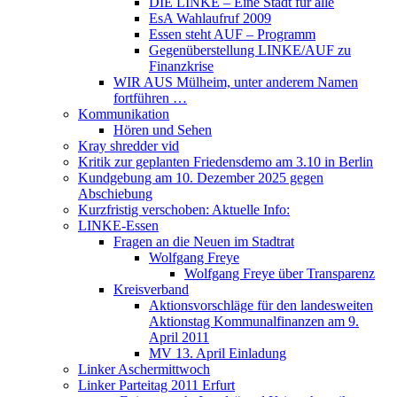
DIE LINKE – Eine Stadt für alle
EsA Wahlaufruf 2009
Essen steht AUF – Programm
Gegenüberstellung LINKE/AUF zu
Finanzkrise
WIR AUS Mülheim, unter anderem Namen
fortführen …
Kommunikation
Hören und Sehen
Kray shredder vid
Kritik zur geplanten Friedensdemo am 3.10 in Berlin
Kundgebung am 10. Dezember 2025 gegen
Abschiebung
Kurzfristig verschoben: Aktuelle Info:
LINKE-Essen
Fragen an die Neuen im Stadtrat
Wolfgang Freye
Wolfgang Freye über Transparenz
Kreisverband
Aktionsvorschläge für den landesweiten
Aktionstag Kommunalfinanzen am 9.
April 2011
MV 13. April Einladung
Linker Aschermittwoch
Linker Parteitag 2011 Erfurt