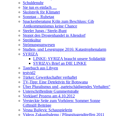
Schuldenuhr
Sie tun es einfach …
Skolstrejk för Klimatet
Sonntag – Ruhetag
Spackenberatung Köln zum Beschluss: Gib
Antikommunismus keine Chance
Steeler Jungs / Steele-Bunt
Stoppt den Drogenhandel in Altendorf
Streitkultur
Strömungsunwesen
Studien- und Lesegruppe 2016: Katastrophenalarm
SYRIZA
LINKE: SYRIZA braucht unsere Solidarität
SYRIZA’s Brief an DIE LINKE
Tagebuch aus Libyen
testvid2
Türkei: Gewerkschafter verhaftet
TV-Tipp: Eine Detektivin für Botswana
Über Pluralismus und „parteischädigendes Verhalten“
Unterschriftenliste Gummertstraße
Verklagt! Prozess am 4.10.2012
Versteckte Seite zum Vorhören: Sommer Sonne
Giftmüll Beiträge
Vesna Buljevic Schauspielerin
Videos Zukunftsdemo / Pfingstjugendtreffen 2011