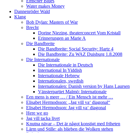
Emscher Blues
Water makes Money
Dannenröder Wald
Klang
Bob Dylan: Masters of War
Brecht
Dorine Niezing, theaterconcert Vom Kristall
Erinnerungen an Marie A
Die Bandbreite
Die Bandbreite: Social Security: Hartz 4
Die Bandbreite: Zu WAZ Duisburg 1.8.2008
Die Internationale
Die Internationale in Deutsch
International In Yiddish
Internationale Hebrew
Internationalen, swedish
Internationalen: Danish version by Hans Laursen
Vänsterpartiet Malmö: Internationale
Een mens is meer … / Ein Mensch ist mehr …
Elisabet Hermodsson: „Jag vill va‘ diagonal“
Elisabet Hermodsson: Jag vill va‘ diagonal
Here we go
Jag vill tacka livet
Knutna nävar – Det är något konstigt med friheten
Lärm und Stille: als blieben die Wolken stehen