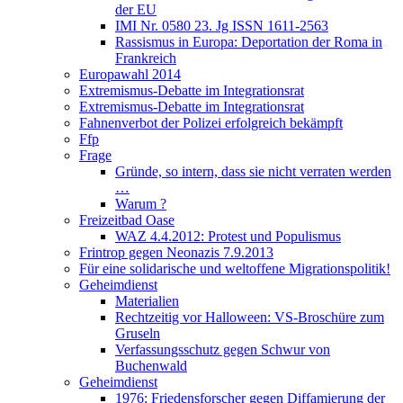
der EU
IMI Nr. 0580 23. Jg ISSN 1611-2563
Rassismus in Europa: Deportation der Roma in
Frankreich
Europawahl 2014
Extremismus-Debatte im Integrationsrat
Extremismus-Debatte im Integrationsrat
Fahnenverbot der Polizei erfolgreich bekämpft
Ffp
Frage
Gründe, so intern, dass sie nicht verraten werden
…
Warum ?
Freizeitbad Oase
WAZ 4.4.2012: Protest und Populismus
Frintrop gegen Neonazis 7.9.2013
Für eine solidarische und weltoffene Migrationspolitik!
Geheimdienst
Materialien
Rechtzeitig vor Halloween: VS-Broschüre zum
Gruseln
Verfassungsschutz gegen Schwur von
Buchenwald
Geheimdienst
1976: Friedensforscher gegen Diffamierung der