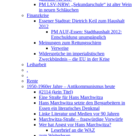
PM LSV-NRW: „Sekundarschule“ ist alter Wein
in neuen Schläuchen
Finanzkrise
Essener Stadtrat: Dietrich Keil zum Haushalt
2012
PM AUF-Essen: Stadthaushalt 2012:
Entschuldung unumgänglich
Meinungen zum Rettungsschirm
Verweise
Widersprüche im imperialistischen
Zweckbündnis – die EU in der Krise
Leiharbeit
.
.
Rente
1950-1960er Jahre – Antikommunismus heute
#2114 (kein Titel)
Eine Straße für Hans Marchwitza
Hans Marchwitza setzte den Bergarbeitern in
Essen ein literarisches Denkmal
Linke Literatur und Medien vor 90 Jahren
Marchwitza-Straße – fragwürdige Vorwürfe
Wer hat Angst vor Hans Marchwitza?
Leserbrief an die WAZ
zum Weiterlesen