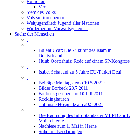
Ruhrchor
Ver
Stem des Volks
Vois sur ton chemin
Weltjugendlied: Jugend aller Nationen
Wir lernen im Vorwärtsgehen …
Sache der Menschen
.
.
Bülent Ucar: Die Zukunft des Islam in
Deutschland
Huub Oosterhuis: Rede auf einem SP-Kongress
.
Isabel Schayani zu 5 Jahre EU-Türkei Deal
.
Beiträge Montagsdemo 10.5.2021:
Bilder Borbeck 23.7.2011
Borbeck gesehen am 10.Juli.2011
Recklinghausen
Tribunale Hospitale am 29.5.2021
.
Die Räumung des Info-Stands der MLPD am 1.
Mai in Herne
Nachlese zum 1. Mai in Herne
Solidaritätserklärungen