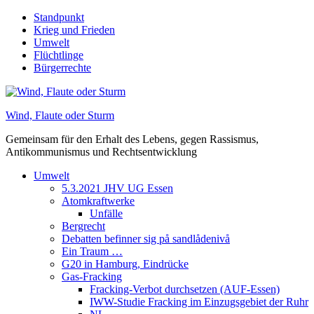
Skip
Standpunkt
to
Krieg und Frieden
content
Umwelt
Flüchtlinge
Bürgerrechte
Wind, Flaute oder Sturm
Gemeinsam für den Erhalt des Lebens, gegen Rassismus,
Antikommunismus und Rechtsentwicklung
Umwelt
5.3.2021 JHV UG Essen
Atomkraftwerke
Unfälle
Bergrecht
Debatten befinner sig på sandlådenivå
Ein Traum …
G20 in Hamburg, Eindrücke
Gas-Fracking
Fracking-Verbot durchsetzen (AUF-Essen)
IWW-Studie Fracking im Einzugsgebiet der Ruhr