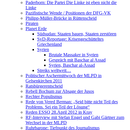
Paderborn: Die Partei Die Linke ist eben nicht die
Linke
Pazifistische Wende / Positionen der DFG-VK
Philipp-Müller-Brücke in Rüttenscheid
Piraten
Planet Erde
Südsudan: Staaten bauen, Staaten zerstören
SvD-Reportage: Krisengeschütteltes
Griechenland
Syrien
Brutale Massaker in Syrien
Gespräch mit Baschar al Assad
Syrien, Baschar al-Assad
Streiks weltweit…
Politischer Aschermittwoch der MLPD in
Gelsenkirchen 2011
Ratsbürgerentscheid
Rebell Bochum zur Absage der Jusos
Rechter Populismus
Rede von Vered Berman: „Seid bitte nicht Teil des
Problems. Sei ein Teil der Lösung“
Reden ESSQ 28.April 2012 in Kray
RF-Interview mit Stefan Engel und Gabi Gärtner zum
Wechsel in der MLPD
Ruhrbarone: Tiefpunkt des Journalismus