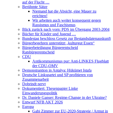
auf der Flucht …
Berühmte Sätze
Niemand hat die Absicht, eine Mauer zu
errichten!
Wir arbeiten auch weiter konsequent gegen
Rassismus und Faschismus
Blick zurück nach vorn: PDS im Übergang 2003-2004
Bücher für Kinder und Jugend …
Bundestag beschloss Gesetz zur Bestandsdatenauskunft
Bürgerbegehren unterstützt „kulturgut Essen“
Bürgerbeteiligung Bürgerentscheid
Ratsbürgerentscheid
CDU
Antikommunismus pur: Anti-LINKES Flugblatt
der CDU-OMV
Demonstrantion in Antalya: Hükümet Istafa
Deutsche Linkspartei und SP profitieren von
Zusammenarbeit
Dobrindt nervt
Dokumentiert: Thesenpapier Linke
Einwanderungspolitik
Dr. Daniele Ganser: Regime-Change in der Ukraine?
Entwurf NFB AKT 2026
Europa
Gabi Zimmer zur EU-2020-Strategie / Armut in