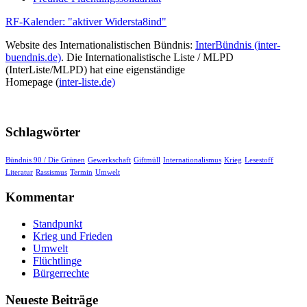
RF-Kalender: "aktiver Widersta8ind"
Website des Internationalistischen Bündnis:
InterBündnis (inter-
buendnis.de)
. Die Internationalistische Liste / MLPD
(InterListe/MLPD) hat eine eigenständige
Homepage (
inter-liste.de)
Schlagwörter
Bündnis 90 / Die Grünen
Gewerkschaft
Giftmüll
Internationalismus
Krieg
Lesestoff
Literatur
Rassismus
Termin
Umwelt
Kommentar
Standpunkt
Krieg und Frieden
Umwelt
Flüchtlinge
Bürgerrechte
Neueste Beiträge