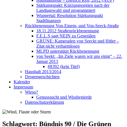
Haushaltsrede – Dietrich Keil, 2012 (AUF)
Stärkungspakt: Kürzungsorgien nach der
Landtagswahl sind programmiert
Wuppertal: Resolution Stärkungspakt
Stadtfinanzen
Rückbenennung Von-Einem- und Von-Seeck-Straße
18.11.2012 Straßenrückbenennung
F.E.L.S sagt NEIN zu Generälen
GRÜNE: Kameraden von Seeckt und Hitler –
Zitat nicht verharmlosen
MLPD unterstützt Rückbenennung
von Seekt: „Im Ziele waren wir uns einig“ – 22.
Januar 2013
#8392 (kein Titel)
Haushalt 2013/2014
Drogengeschichten
Kalender
Impressum
Wieso?
Genusssucht und Wissbegierde
Datenschutzerklärung
Schlagwort:
Bündnis 90 / Die Grünen