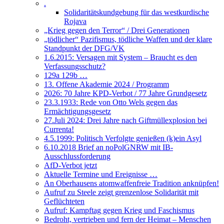
.
Solidaritätskundgebung für das westkurdische
Rojava
„Krieg gegen den Terror“ / Drei Generationen
„tödlicher“ Pazifismus, tödliche Waffen und der klare
Standpunkt der DFG/VK
1.6.2015: Versagen mit System – Braucht es den
Verfassungsschutz?
129a 129b …
13. Offene Akademie 2024 / Programm
2026: 70 Jahre KPD-Verbot / 77 Jahre Grundgesetz
23.3.1933: Rede von Otto Wels gegen das
Ermächtigungsgesetz
27.Juli 2024: Drei Jahre nach Giftmüllexplosion bei
Currenta!
4.5.1999: Politisch Verfolgte genießen (k)ein Asyl
6.10.2018 Brief an noPolGNRW mit IB-
Ausschlussforderung
AfD-Verbot jetzt
Aktuelle Termine und Ereignisse …
An Oberhausens atomwaffenfreie Tradition anknüpfen!
Aufruf zu Steele zeigt grenzenlose Solidarität mit
Geflüchteten
Aufruf: Kampftag gegen Krieg und Faschismus
Bedroht, vertrieben und fern der Heimat – Menschen