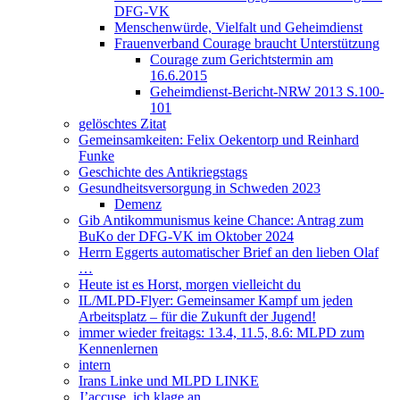
DFG-VK
Menschenwürde, Vielfalt und Geheimdienst
Frauenverband Courage braucht Unterstützung
Courage zum Gerichtstermin am
16.6.2015
Geheimdienst-Bericht-NRW 2013 S.100-
101
gelöschtes Zitat
Gemeinsamkeiten: Felix Oekentorp und Reinhard
Funke
Geschichte des Antikriegstags
Gesundheitsversorgung in Schweden 2023
Demenz
Gib Antikommunismus keine Chance: Antrag zum
BuKo der DFG-VK im Oktober 2024
Herrn Eggerts automatischer Brief an den lieben Olaf
…
Heute ist es Horst, morgen vielleicht du
IL/MLPD-Flyer: Gemeinsamer Kampf um jeden
Arbeitsplatz – für die Zukunft der Jugend!
immer wieder freitags: 13.4, 11.5, 8.6: MLPD zum
Kennenlernen
intern
Irans Linke und MLPD LINKE
J’accuse, ich klage an