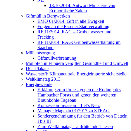
NL
13.10.2014: Antwort Ministerie van
Economische Zaken
Giftmüll in Bergwerken
EMO 01/2014: Gift in alle Ewigkeit
Fragen an die Essener Stadtverwaltung
RF 11/2014: RAG – Grubenwasser und
Fracking
RF 11/2014: RAG: Grubenwasserhaltung im
Saarland
Müllentsorgung
Giftmüllverbrennung
Müllöfen in Flingern vergiften Gesundheit und Umwelt
UG_Plakate
Wasserstoff: Klimaneutrale Energieimporte sicherstellen
Weltklimatag 2013
Energiewende
Erklärung zum Protest gegen die Rodung des
Hambacher Forsts und gegen den weiteren
Braunkohle-Tagebau
Konzession Invasion – Let’s Netz
Manager Magazin 01/2013 zu STEAG
Sondergenehmigung für den Betrieb von Datteln
I bis III
Zum Weltklimatag – aufrüttelnde Thesen