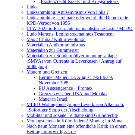
„Existenzrecht Israels“ und Kriegsrhetorik
Links
Linksammlung: Antisemitismus von links ?
Linksammlung: streitbare oder wehrhafte Demokratie,
KPD-Verbot von 1956
LTW 2022 in Essen: Internationalistische Liste / MLPD
Ludo Martens: Lenins sogenanntes Testament
Mao / China / Kulturrevolution
Materialien Antikommunismus
Materialien zur Gummertstr
Materialien zur Sondermüllverbrennungsanlage
(SMVA) von Currenta in Leverkusen / Antrag auf
Stilllegung
Mauern und Grenzen
Berliner Mauer: 13. August 1961 bis 9.
November 1989
EU Aussengrenze – Frontex
Grenze zwischen USA und Mexiko
Mauer in Israel
MLPD-Wohngebietsgruppe Leverkusen Alkenrath:
„Sofortiger Stopp der Abschiebung“
Mobilität und soziale Teilhabe sind Grundrechte
Montagsdemos in Köln: Jeden 2.Montag im Monat
Nach neun Monaten eine öffentliche Kritik an einem
Beitrag auf nrw.dfg-vk.de