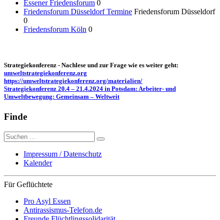
Essener Friedensforum
0
Friedensforum Düsseldorf Termine
Friedensforum Düsseldorf
0
Friedensforum Köln
0
Strategiekonferenz - Nachlese und zur Frage wie es weiter geht:
umweltstrategiekonferenz.org
https://umweltstrategiekonferenz.org/materialien/
Strategiekonferenz 20.4 – 21.4.2024 in Potsdam: Arbeiter- und
Umweltbewegung: Gemeinsam – Weltweit
Finde
Suche
nach:
Impressum / Datenschutz
Kalender
Für Geflüchtete
Pro Asyl Essen
Antirassismus-Telefon.de
Freunde Flüchtlingssolidarität