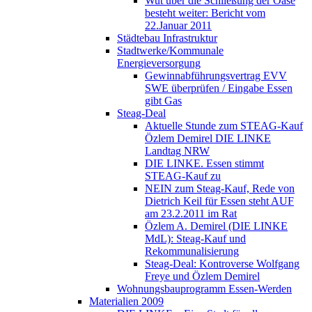
Wut über die Schließung der Oase
besteht weiter: Bericht vom
22.Januar 2011
Städtebau Infrastruktur
Stadtwerke/Kommunale
Energieversorgung
Gewinnabführungsvertrag EVV
SWE überprüfen / Eingabe Essen
gibt Gas
Steag-Deal
Aktuelle Stunde zum STEAG-Kauf
Özlem Demirel DIE LINKE
Landtag NRW
DIE LINKE. Essen stimmt
STEAG-Kauf zu
NEIN zum Steag-Kauf, Rede von
Dietrich Keil für Essen steht AUF
am 23.2.2011 im Rat
Özlem A. Demirel (DIE LINKE
MdL): Steag-Kauf und
Rekommunalisierung
Steag-Deal: Kontroverse Wolfgang
Freye und Özlem Demirel
Wohnungsbauprogramm Essen-Werden
Materialien 2009