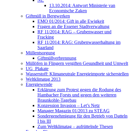
NL
13.10.2014: Antwort Ministerie van
Economische Zaken
Giftmüll in Bergwerken
EMO 01/2014: Gift in alle Ewigkeit
Fragen an die Essener Stadtverwaltung
RF 11/2014: RAG – Grubenwasser und
Fracking
RF 11/2014: RAG: Grubenwasserhaltung im
Saarland
Müllentsorgung
Giftmüllverbrennung
Müllöfen in Flingern vergiften Gesundheit und Umwelt
UG_Plakate
Wasserstoff: Klimaneutrale Energieimporte sicherstellen
Weltklimatag 2013
Energiewende
Erklärung zum Protest gegen die Rodung des
Hambacher Forsts und gegen den weiteren
Braunkohle-Tagebau
Konzession Invasion – Let’s Netz
Manager Magazin 01/2013 zu STEAG
Sondergenehmigung für den Betrieb von Datteln
I bis III
Zum Weltklimatag – aufrüttelnde Thesen