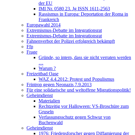
der EU
IMI Nr. 0580 23. Jg ISSN 1611-2563
Rassismus in Europa: Deportation der Roma in
Frankreich
Europawahl 2014
Extremismus-Debatte im Integrationsrat
Extremismus-Debatte im Integrationsrat
Fahnenverbot der Polizei erfolgreich bekämpft
Ffp
Frage
Gründe, so intern, dass sie nicht verraten werden
…
Warum ?
Freizeitbad Oase
WAZ 4.4.2012: Protest und Populismus
Frintrop gegen Neonazis 7.9.2013
Für eine solidarische und weltoffene Migrationspolitik!
Geheimdienst
Materialien
Rechtzeitig vor Halloween: VS-Broschüre zum
Gruseln
Verfassungsschutz gegen Schwur von
Buchenwald
Geheimdienst
1976: Friedensforscher gegen Diffamierung der