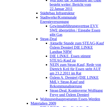
Wut über die Schließung der Oase
besteht weiter: Bericht vom
22.Januar 2011
Städtebau Infrastruktur
Stadtwerke/Kommunale
Energieversorgung
Gewinnabführungsvertrag EVV
SWE überprüfen / Eingabe Essen
gibt Gas
Steag-Deal
Aktuelle Stunde zum STEAG-Kauf
Özlem Demirel DIE LINKE
Landtag NRW
DIE LINKE. Essen stimmt
STEAG-Kauf zu
NEIN zum Steag-Kauf, Rede von
Dietrich Keil für Essen steht AUF
am 23.2.2011 im Rat
Özlem A. Demirel (DIE LINKE
MdL): Steag-Kauf und
Rekommunalisierung
Steag-Deal: Kontroverse Wolfgang
Freye und Özlem Demirel
Wohnungsbauprogramm Essen-Werden
Materialien 2009