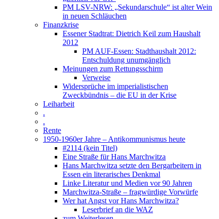
PM LSV-NRW: „Sekundarschule“ ist alter Wein
in neuen Schläuchen
Finanzkrise
Essener Stadtrat: Dietrich Keil zum Haushalt
2012
PM AUF-Essen: Stadthaushalt 2012:
Entschuldung unumgänglich
Meinungen zum Rettungsschirm
Verweise
Widersprüche im imperialistischen
Zweckbündnis – die EU in der Krise
Leiharbeit
.
.
Rente
1950-1960er Jahre – Antikommunismus heute
#2114 (kein Titel)
Eine Straße für Hans Marchwitza
Hans Marchwitza setzte den Bergarbeitern in
Essen ein literarisches Denkmal
Linke Literatur und Medien vor 90 Jahren
Marchwitza-Straße – fragwürdige Vorwürfe
Wer hat Angst vor Hans Marchwitza?
Leserbrief an die WAZ
zum Weiterlesen