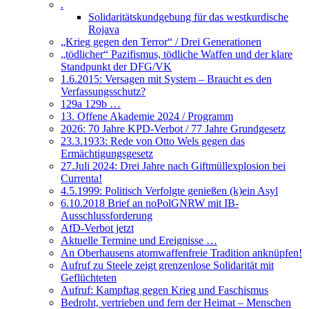
.
Solidaritätskundgebung für das westkurdische
Rojava
„Krieg gegen den Terror“ / Drei Generationen
„tödlicher“ Pazifismus, tödliche Waffen und der klare
Standpunkt der DFG/VK
1.6.2015: Versagen mit System – Braucht es den
Verfassungsschutz?
129a 129b …
13. Offene Akademie 2024 / Programm
2026: 70 Jahre KPD-Verbot / 77 Jahre Grundgesetz
23.3.1933: Rede von Otto Wels gegen das
Ermächtigungsgesetz
27.Juli 2024: Drei Jahre nach Giftmüllexplosion bei
Currenta!
4.5.1999: Politisch Verfolgte genießen (k)ein Asyl
6.10.2018 Brief an noPolGNRW mit IB-
Ausschlussforderung
AfD-Verbot jetzt
Aktuelle Termine und Ereignisse …
An Oberhausens atomwaffenfreie Tradition anknüpfen!
Aufruf zu Steele zeigt grenzenlose Solidarität mit
Geflüchteten
Aufruf: Kampftag gegen Krieg und Faschismus
Bedroht, vertrieben und fern der Heimat – Menschen