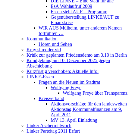
DIE LINKE – Eine Stadt für alle
EsA Wahlaufruf 2009
Essen steht AUF – Programm
Gegenüberstellung LINKE/AUF zu
Finanzkrise
WIR AUS Mülheim, unter anderem Namen
fortführen …
Kommunikation
Hören und Sehen
Kray shredder vid
Kritik zur geplanten Friedensdemo am 3.10 in Berlin
Kundgebung am 10. Dezember 2025 gegen
Abschiebung
Kurzfristig verschoben: Aktuelle Info:
LINKE-Essen
Fragen an die Neuen im Stadtrat
Wolfgang Freye
Wolfgang Freye über Transparenz
Kreisverband
Aktionsvorschläge für den landesweiten
Aktionstag Kommunalfinanzen am 9.
April 2011
MV 13. April Einladung
Linker Aschermittwoch
Linker Parteitag 2011 Erfurt