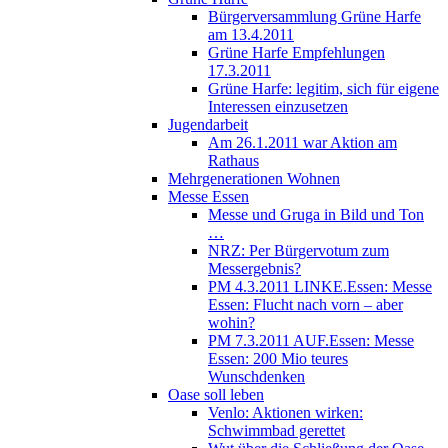
Bürgerversammlung Grüne Harfe
am 13.4.2011
Grüne Harfe Empfehlungen
17.3.2011
Grüne Harfe: legitim, sich für eigene
Interessen einzusetzen
Jugendarbeit
Am 26.1.2011 war Aktion am
Rathaus
Mehrgenerationen Wohnen
Messe Essen
Messe und Gruga in Bild und Ton
…
NRZ: Per Bürgervotum zum
Messergebnis?
PM 4.3.2011 LINKE.Essen: Messe
Essen: Flucht nach vorn – aber
wohin?
PM 7.3.2011 AUF.Essen: Messe
Essen: 200 Mio teures
Wunschdenken
Oase soll leben
Venlo: Aktionen wirken:
Schwimmbad gerettet