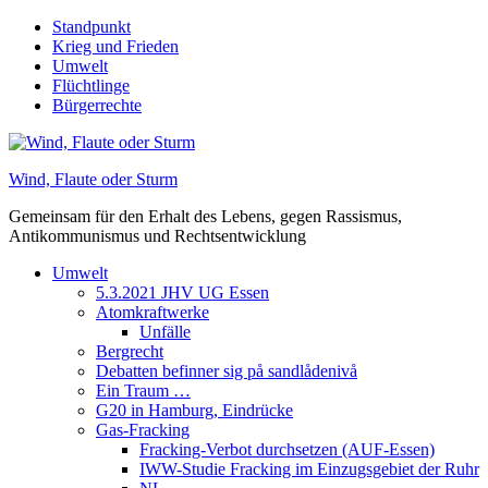
Skip
Standpunkt
to
Krieg und Frieden
content
Umwelt
Flüchtlinge
Bürgerrechte
Wind, Flaute oder Sturm
Gemeinsam für den Erhalt des Lebens, gegen Rassismus,
Antikommunismus und Rechtsentwicklung
Umwelt
5.3.2021 JHV UG Essen
Atomkraftwerke
Unfälle
Bergrecht
Debatten befinner sig på sandlådenivå
Ein Traum …
G20 in Hamburg, Eindrücke
Gas-Fracking
Fracking-Verbot durchsetzen (AUF-Essen)
IWW-Studie Fracking im Einzugsgebiet der Ruhr