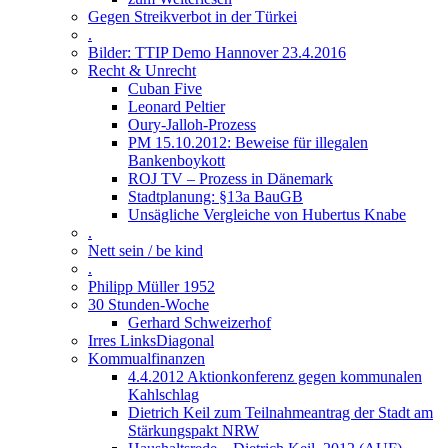
Gegen Streikverbot in der Türkei
.
Bilder: TTIP Demo Hannover 23.4.2016
Recht & Unrecht
Cuban Five
Leonard Peltier
Oury-Jalloh-Prozess
PM 15.10.2012: Beweise für illegalen
Bankenboykott
ROJ TV – Prozess in Dänemark
Stadtplanung: §13a BauGB
Unsägliche Vergleiche von Hubertus Knabe
.
Nett sein / be kind
.
Philipp Müller 1952
30 Stunden-Woche
Gerhard Schweizerhof
Irres LinksDiagonal
Kommualfinanzen
4.4.2012 Aktionkonferenz gegen kommunalen
Kahlschlag
Dietrich Keil zum Teilnahmeantrag der Stadt am
Stärkungspakt NRW