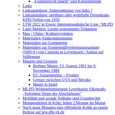
„Existenzrecht Israels“ und Kriegsrhetorik
Links
Linksammlung: Antisemitismus von links ?
Linksammlung: streitbare oder wehrhafte Demokratie,
KPD-Verbot von 1956
LTW 2022 in Essen: Internationalistische Liste / MLPD
Ludo Martens: Lenins sogenanntes Testament
Mao / China / Kulturrevolution
Materialien Antikommunismus
Materialien zur Gummertstr
Materialien zur Sondermüllverbrennungsanlage
(SMVA) von Currenta in Leverkusen / Antrag auf
Stilllegung
Mauern und Grenzen
Berliner Mauer: 13. August 1961 bis 9.
November 1989
EU Aussengrenze – Frontex
Grenze zwischen USA und Mexiko
Mauer in Israel
MLPD-Wohngebietsgruppe Leverkusen Alkenrath:
„Sofortiger Stopp der Abschiebung“
Mobilität und soziale Teilhabe sind Grundrechte
Montagsdemos in Köln: Jeden 2.Montag im Monat
Nach neun Monaten eine öffentliche Kritik an einem
Beitrag auf nrw.dfg-vk.de