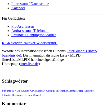
Impressum / Datenschutz
Kalender
Für Geflüchtete
Pro Asyl Essen
Antirassismus-Telefon.de
Freunde Flüchtlingssolidarität
RF-Kalender: "aktiver Widersta8ind"
Website des Internationalistischen Bündnis:
InterBündnis (inter-
buendnis.de)
. Die Internationalistische Liste / MLPD
(InterListe/MLPD) hat eine eigenständige
Homepage (
inter-liste.de)
Schlagwörter
Bündnis 90 / Die Grünen
Gewerkschaft
Giftmüll
Internationalismus
Krieg
Lesestoff
Literatur
Rassismus
Termin
Umwelt
Kommentar