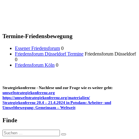
Termine-Friedensbewegung
Essener Friedensforum
0
Friedensforum Düsseldorf Termine
Friedensforum Düsseldorf
0
Friedensforum Köln
0
Strategiekonferenz - Nachlese und zur Frage wie es weiter geht:
umweltstrategiekonferenz.org
https://umweltstrategiekonferenz.org/materialien/
Strategiekonferenz 20.4 – 21.4.2024 in Potsdam: Arbeiter- und
Umweltbewegung: Gemeinsam – Weltweit
Finde
Suche
nach: