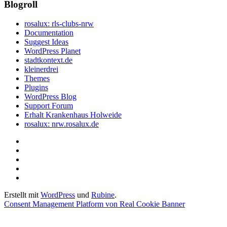
Blogroll
rosalux: rls-clubs-nrw
Documentation
Suggest Ideas
WordPress Planet
stadtkontext.de
kleinerdrei
Themes
Plugins
WordPress Blog
Support Forum
Erhalt Krankenhaus Holweide
rosalux: nrw.rosalux.de
Startseite
Datenschutzerklärung
Privatsphäre-
Einstellungen
Historie
ändern
der
Einwilligungen
Privatsphäre-
widerrufen
Erstellt mit
WordPress
und
Rubine
.
Einstellungen
Consent Management Platform von Real Cookie Banner