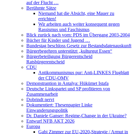
auf der Flucht …
Berühmte Sätze
Niemand hat die Absicht, eine Mauer zu
errichten!
Wir arbeiten auch weiter konsequent gegen
Rassismus und Faschismus
Blick zurück nach vorn: PDS im Übergang 2003-2004
Bücher für Kinder und Jugend …
Bundestag beschloss Gesetz zur Bestandsdatenauskunft
Bürgerbegehren unterstützt „kulturgut Essen“
Bürgerbeteiligung Bürgerentscheid
Ratsbürgerentscheid
CDU
Antikommunismus pur: Anti-LINKES Flugblatt
der CDU-OMV
Demonstrantion in Antalya: Hükümet Istafa
Deutsche Linkspartei und SP profitieren von
Zusammenarbeit
Dobrindt nervt
Dokumentiert: Thesenpapier Linke
Einwanderungspolitik
Dr. Daniele Ganser: Regime-Change in der Ukraine?
Entwurf NFB AKT 2026
Europa
Gabi Zimmer zur EU-2020-Strategie / Armut in