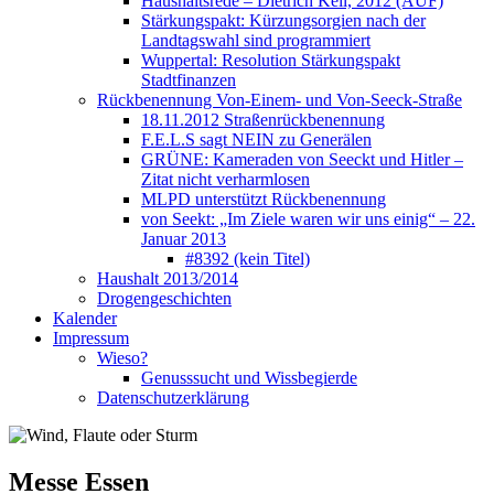
Haushaltsrede – Dietrich Keil, 2012 (AUF)
Stärkungspakt: Kürzungsorgien nach der
Landtagswahl sind programmiert
Wuppertal: Resolution Stärkungspakt
Stadtfinanzen
Rückbenennung Von-Einem- und Von-Seeck-Straße
18.11.2012 Straßenrückbenennung
F.E.L.S sagt NEIN zu Generälen
GRÜNE: Kameraden von Seeckt und Hitler –
Zitat nicht verharmlosen
MLPD unterstützt Rückbenennung
von Seekt: „Im Ziele waren wir uns einig“ – 22.
Januar 2013
#8392 (kein Titel)
Haushalt 2013/2014
Drogengeschichten
Kalender
Impressum
Wieso?
Genusssucht und Wissbegierde
Datenschutzerklärung
Messe Essen