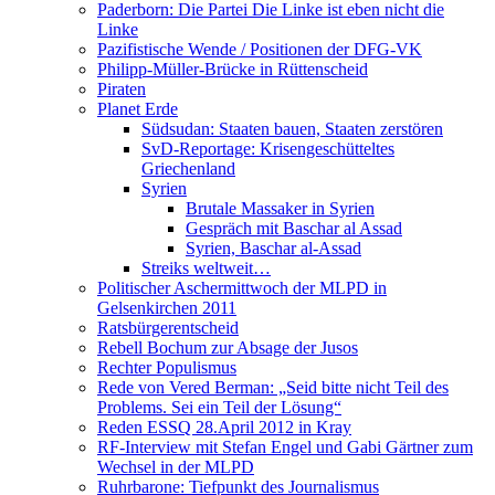
Paderborn: Die Partei Die Linke ist eben nicht die
Linke
Pazifistische Wende / Positionen der DFG-VK
Philipp-Müller-Brücke in Rüttenscheid
Piraten
Planet Erde
Südsudan: Staaten bauen, Staaten zerstören
SvD-Reportage: Krisengeschütteltes
Griechenland
Syrien
Brutale Massaker in Syrien
Gespräch mit Baschar al Assad
Syrien, Baschar al-Assad
Streiks weltweit…
Politischer Aschermittwoch der MLPD in
Gelsenkirchen 2011
Ratsbürgerentscheid
Rebell Bochum zur Absage der Jusos
Rechter Populismus
Rede von Vered Berman: „Seid bitte nicht Teil des
Problems. Sei ein Teil der Lösung“
Reden ESSQ 28.April 2012 in Kray
RF-Interview mit Stefan Engel und Gabi Gärtner zum
Wechsel in der MLPD
Ruhrbarone: Tiefpunkt des Journalismus