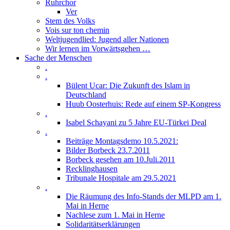
Ruhrchor
Ver
Stem des Volks
Vois sur ton chemin
Weltjugendlied: Jugend aller Nationen
Wir lernen im Vorwärtsgehen …
Sache der Menschen
.
.
Bülent Ucar: Die Zukunft des Islam in
Deutschland
Huub Oosterhuis: Rede auf einem SP-Kongress
.
Isabel Schayani zu 5 Jahre EU-Türkei Deal
.
Beiträge Montagsdemo 10.5.2021:
Bilder Borbeck 23.7.2011
Borbeck gesehen am 10.Juli.2011
Recklinghausen
Tribunale Hospitale am 29.5.2021
.
Die Räumung des Info-Stands der MLPD am 1.
Mai in Herne
Nachlese zum 1. Mai in Herne
Solidaritätserklärungen