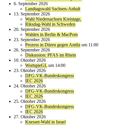
6. September 2026
Landtagswahl Sachsen-Anhalt
13. September 2026
Wahl Niedersachsen Kreistage,
Riksdag-Wahl in Schweden
20. September 2026
Wahlen in Berlin & MacPom
23. September 2026
Prozess in Düren gegen Antifa
um 11:00
26. September 2026
Diskussion: PFAS im Rhein
10. Oktober 2026
WortspieGL
um 14:00
23. Oktober 2026
DFG-VK-Bundeskongress
IEC 2026
24. Oktober 2026
DFG-VK-Bundeskongress
IEC 2026
25. Oktober 2026
DFG-VK-Bundeskongress
IEC 2026
27. Oktober 2026
Knesset-Wahl in Israel