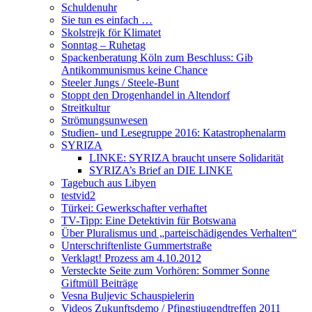
Schuldenuhr
Sie tun es einfach …
Skolstrejk för Klimatet
Sonntag – Ruhetag
Spackenberatung Köln zum Beschluss: Gib
Antikommunismus keine Chance
Steeler Jungs / Steele-Bunt
Stoppt den Drogenhandel in Altendorf
Streitkultur
Strömungsunwesen
Studien- und Lesegruppe 2016: Katastrophenalarm
SYRIZA
LINKE: SYRIZA braucht unsere Solidarität
SYRIZA’s Brief an DIE LINKE
Tagebuch aus Libyen
testvid2
Türkei: Gewerkschafter verhaftet
TV-Tipp: Eine Detektivin für Botswana
Über Pluralismus und „parteischädigendes Verhalten“
Unterschriftenliste Gummertstraße
Verklagt! Prozess am 4.10.2012
Versteckte Seite zum Vorhören: Sommer Sonne
Giftmüll Beiträge
Vesna Buljevic Schauspielerin
Videos Zukunftsdemo / Pfingstjugendtreffen 2011