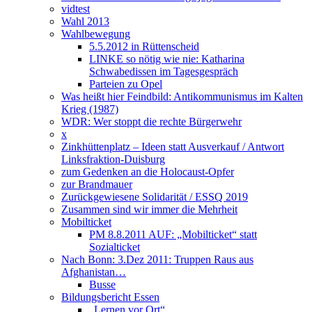
vidtest
Wahl 2013
Wahlbewegung
5.5.2012 in Rüttenscheid
LINKE so nötig wie nie: Katharina
Schwabedissen im Tagesgespräch
Parteien zu Opel
Was heißt hier Feindbild: Antikommunismus im Kalten
Krieg (1987)
WDR: Wer stoppt die rechte Bürgerwehr
x
Zinkhüttenplatz – Ideen statt Ausverkauf / Antwort
Linksfraktion-Duisburg
zum Gedenken an die Holocaust-Opfer
zur Brandmauer
Zurückgewiesene Solidarität / ESSQ 2019
Zusammen sind wir immer die Mehrheit
Mobilticket
PM 8.8.2011 AUF: „Mobilticket“ statt
Sozialticket
Nach Bonn: 3.Dez 2011: Truppen Raus aus
Afghanistan…
Busse
Bildungsbericht Essen
„Lernen vor Ort“