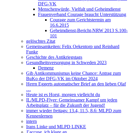
DFG-VK
Menschenwürde, Vielfalt und Geheimdienst
Frauenverband Courage braucht Unterstützung
Courage zum Gerichtstermin am
16.6.2015
Geheimdienst-Bericht-NRW 2013 S.100-
101
gelöschtes Zitat
Gemeinsamkeiten: Felix Oekentorp und Reinhard
Funke
Geschichte des Antikriegstags
Gesundheitsversorgung in Schweden 2023
Demenz
Gib Antikommunismus keine Chance: Antrag zum
BuKo der DFG-VK im Oktober 2024
Herrn Eggerts automatischer Brief an den lieben Olaf
…
Heute ist es Horst, morgen vielleicht du
IL/MLPD-Flyer: Gemeinsamer Kampf um jeden
Arbeitsplatz – für die Zukunft der Jugend!
immer wieder freitags: 13.4, 11.5, 8.6: MLPD zum
Kennenlernen
intern
Irans Linke und MLPD LINKE
J’accuse, ich klage an