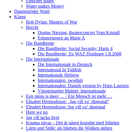
Emscher Blues
Water makes Money
Dannenröder Wald
Klang
Bob Dylan: Masters of War
Brecht
Dorine Niezing, theaterconcert Vom Kristall
Erinnerungen an Marie A
Die Bandbreite
Die Bandbreite: Social Security: Hartz 4
Die Bandbreite: Zu WAZ Duisburg 1.8.2008
Die Internationale
Die Internationale in Deutsch
International In Yiddish
Internationale Hebrew
Internationalen, swedish
Internationalen: Danish version by Hans Laursen
Vänsterpartiet Malmö: Internationale
Een mens is meer … / Ein Mensch ist mehr …
Elisabet Hermodsson: „Jag vill va‘ diagonal“
Elisabet Hermodsson: Jag vill va‘ diagonal
Here we go
Jag vill tacka livet
Knutna nävar – Det är något konstigt med friheten
Lärm und Stille: als blieben die Wolken stehen