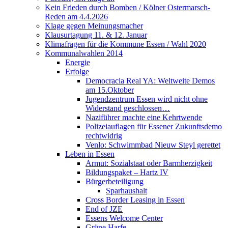
Kein Frieden durch Bomben / Kölner Ostermarsch-
Reden am 4.4.2026
Klage gegen Meinungsmacher
Klausurtagung 11. & 12. Januar
Klimafragen für die Kommune Essen / Wahl 2020
Kommunalwahlen 2014
Energie
Erfolge
Democracia Real YA: Weltweite Demos
am 15.Oktober
Jugendzentrum Essen wird nicht ohne
Widerstand geschlossen…
Naziführer machte eine Kehrtwende
Polizeiauflagen für Essener Zukunftsdemo
rechtwidrig
Venlo: Schwimmbad Nieuw Steyl gerettet
Leben in Essen
Armut: Sozialstaat oder Barmherzigkeit
Bildungspaket – Hartz IV
Bürgerbeteiligung
Sparhaushalt
Cross Border Leasing in Essen
End of JZE
Essens Welcome Center
Grüne Harfe