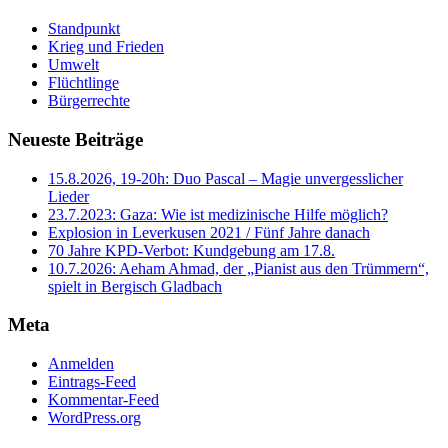
Standpunkt
Krieg und Frieden
Umwelt
Flüchtlinge
Bürgerrechte
Neueste Beiträge
15.8.2026, 19-20h: Duo Pascal – Magie unvergesslicher
Lieder
23.7.2023: Gaza: Wie ist medizinische Hilfe möglich?
Explosion in Leverkusen 2021 / Fünf Jahre danach
70 Jahre KPD‑Verbot: Kundgebung am 17.8.
10.7.2026: Aeham Ahmad, der „Pianist aus den Trümmern“,
spielt in Bergisch Gladbach
Meta
Anmelden
Eintrags-Feed
Kommentar-Feed
WordPress.org