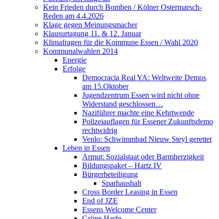
Kein Frieden durch Bomben / Kölner Ostermarsch-
Reden am 4.4.2026
Klage gegen Meinungsmacher
Klausurtagung 11. & 12. Januar
Klimafragen für die Kommune Essen / Wahl 2020
Kommunalwahlen 2014
Energie
Erfolge
Democracia Real YA: Weltweite Demos
am 15.Oktober
Jugendzentrum Essen wird nicht ohne
Widerstand geschlossen…
Naziführer machte eine Kehrtwende
Polizeiauflagen für Essener Zukunftsdemo
rechtwidrig
Venlo: Schwimmbad Nieuw Steyl gerettet
Leben in Essen
Armut: Sozialstaat oder Barmherzigkeit
Bildungspaket – Hartz IV
Bürgerbeteiligung
Sparhaushalt
Cross Border Leasing in Essen
End of JZE
Essens Welcome Center
Grüne Harfe