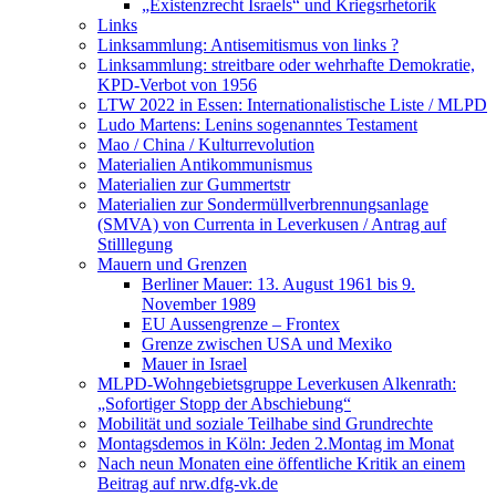
„Existenzrecht Israels“ und Kriegsrhetorik
Links
Linksammlung: Antisemitismus von links ?
Linksammlung: streitbare oder wehrhafte Demokratie,
KPD-Verbot von 1956
LTW 2022 in Essen: Internationalistische Liste / MLPD
Ludo Martens: Lenins sogenanntes Testament
Mao / China / Kulturrevolution
Materialien Antikommunismus
Materialien zur Gummertstr
Materialien zur Sondermüllverbrennungsanlage
(SMVA) von Currenta in Leverkusen / Antrag auf
Stilllegung
Mauern und Grenzen
Berliner Mauer: 13. August 1961 bis 9.
November 1989
EU Aussengrenze – Frontex
Grenze zwischen USA und Mexiko
Mauer in Israel
MLPD-Wohngebietsgruppe Leverkusen Alkenrath:
„Sofortiger Stopp der Abschiebung“
Mobilität und soziale Teilhabe sind Grundrechte
Montagsdemos in Köln: Jeden 2.Montag im Monat
Nach neun Monaten eine öffentliche Kritik an einem
Beitrag auf nrw.dfg-vk.de