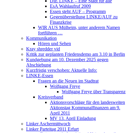
DIE LINKE – Eine Stadt für alle
EsA Wahlaufruf 2009
Essen steht AUF – Programm
Gegenüberstellung LINKE/AUF zu
Finanzkrise
WIR AUS Mülheim, unter anderem Namen
fortführen …
Kommunikation
Hören und Sehen
Kray shredder vid
Kritik zur geplanten Friedensdemo am 3.10 in Berlin
Kundgebung am 10. Dezember 2025 gegen
Abschiebung
Kurzfristig verschoben: Aktuelle Info:
LINKE-Essen
Fragen an die Neuen im Stadtrat
Wolfgang Freye
Wolfgang Freye über Transparenz
Kreisverband
Aktionsvorschläge für den landesweiten
Aktionstag Kommunalfinanzen am 9.
April 2011
MV 13. April Einladung
Linker Aschermittwoch
Linker Parteitag 2011 Erfurt