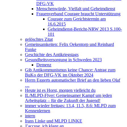
DFG-VK
Menschenwürde, Vielfalt und Geheimdienst
Frauenverband Courage braucht Unterstützung
Courage zum Gerichtstermin am
16.6.2015
Geheimdienst-Bericht-NRW 2013 S.100-
101
gelöschtes Zitat
Gemeinsamkeiten: Felix Oekentorp und Reinhard
Funke
Geschichte des Antikriegstags
Gesundheitsversorgung in Schweden 2023
Demenz
Gib Antikommunismus keine Chance: Antrag zum
BuKo der DFG-VK im Oktober 2024
Herrn Eggerts automatischer Brief an den lieben Olaf
…
Heute ist es Horst, morgen vielleicht du
IL/MLPD-Flyer: Gemeinsamer Kampf um jeden
Arbeitsplatz – für die Zukunft der Jugend!
immer wieder freitags: 13.4, 11.5, 8.6: MLPD zum
Kennenlernen
intern
Irans Linke und MLPD LINKE
J’accuse, ich klage an