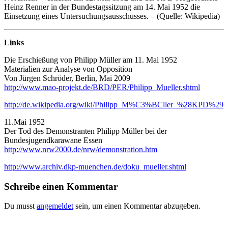
Heinz Renner in der Bundestagssitzung am 14. Mai 1952 die
Einsetzung eines Untersuchungsausschusses. – (Quelle: Wikipedia)
Links
Die Erschießung von Philipp Müller am 11. Mai 1952
Materialien zur Analyse von Opposition
Von Jürgen Schröder, Berlin, Mai 2009
http://www.mao-projekt.de/BRD/PER/Philipp_Mueller.shtml
http://de.wikipedia.org/wiki/Philipp_M%C3%BCller_%28KPD%29
11.Mai 1952
Der Tod des Demonstranten Philipp Müller bei der
Bundesjugendkarawane Essen
http://www.nrw2000.de/nrw/demonstration.htm
http://www.archiv.dkp-muenchen.de/doku_mueller.shtml
Schreibe einen Kommentar
Du musst
angemeldet
sein, um einen Kommentar abzugeben.