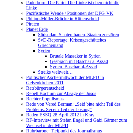
Paderborn: Die Partei Die Linke ist eben nicht die
Linke
Pazifistische Wende / Positionen der DFG-VK
Philipp-Müller-Brücke in Rüttenscheid
Piraten
Planet Erde
Südsudan: Staaten bauen, Staaten zerstören
SvD-Reportage: Krisengeschütteltes
Griechenland
Syrien
Brutale Massaker in Syrien
Gespräch mit Baschar al Assad
Syrien, Baschar al-Assad
Streiks weltweit…
Politischer Aschermittwoch der MLPD in
Gelsenkirchen 2011
Ratsbürgerentscheid
Rebell Bochum zur Absage der Jusos
Rechter Populismus
Rede von Vered Berman: „Seid bitte nicht Teil des
Problems. Sei ein Teil der Lösung“
Reden ESSQ 28.April 2012 in Kray
RF-Interview mit Stefan Engel und Gabi Gärtner zum
Wechsel in der MLPD
Ruhrbarone: Tiefpunkt des Journalismus