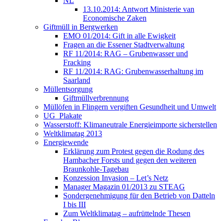
NL
13.10.2014: Antwort Ministerie van
Economische Zaken
Giftmüll in Bergwerken
EMO 01/2014: Gift in alle Ewigkeit
Fragen an die Essener Stadtverwaltung
RF 11/2014: RAG – Grubenwasser und
Fracking
RF 11/2014: RAG: Grubenwasserhaltung im
Saarland
Müllentsorgung
Giftmüllverbrennung
Müllöfen in Flingern vergiften Gesundheit und Umwelt
UG_Plakate
Wasserstoff: Klimaneutrale Energieimporte sicherstellen
Weltklimatag 2013
Energiewende
Erklärung zum Protest gegen die Rodung des
Hambacher Forsts und gegen den weiteren
Braunkohle-Tagebau
Konzession Invasion – Let’s Netz
Manager Magazin 01/2013 zu STEAG
Sondergenehmigung für den Betrieb von Datteln
I bis III
Zum Weltklimatag – aufrüttelnde Thesen