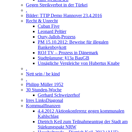
Gegen Streikverbot in der Türkei
.
Bilder: TTIP Demo Hannover 23.4.2016
Recht & Unrecht
Cuban Five
Leonard Peltier
Oury-Jalloh-Prozess
PM 15.10.2012: Beweise für illegalen
Bankenboykott
ROJ TV – Prozess in Dänemark
Stadtplanung: §13a BauGB
Unsägliche Vergleiche von Hubertus Knabe
.
Nett sein / be kind
.
Philipp Müller 1952
30 Stunden-Woche
Gerhard Schweizerhof
Irres LinksDiagonal
Kommualfinanzen
4.4.2012 Aktionkonferenz gegen kommunalen
Kahlschlag
Dietrich Keil zum Teilnahmeantrag der Stadt am
Stärkungspakt NRW