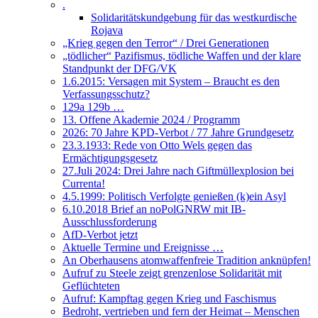
.
Solidaritätskundgebung für das westkurdische
Rojava
„Krieg gegen den Terror“ / Drei Generationen
„tödlicher“ Pazifismus, tödliche Waffen und der klare
Standpunkt der DFG/VK
1.6.2015: Versagen mit System – Braucht es den
Verfassungsschutz?
129a 129b …
13. Offene Akademie 2024 / Programm
2026: 70 Jahre KPD-Verbot / 77 Jahre Grundgesetz
23.3.1933: Rede von Otto Wels gegen das
Ermächtigungsgesetz
27.Juli 2024: Drei Jahre nach Giftmüllexplosion bei
Currenta!
4.5.1999: Politisch Verfolgte genießen (k)ein Asyl
6.10.2018 Brief an noPolGNRW mit IB-
Ausschlussforderung
AfD-Verbot jetzt
Aktuelle Termine und Ereignisse …
An Oberhausens atomwaffenfreie Tradition anknüpfen!
Aufruf zu Steele zeigt grenzenlose Solidarität mit
Geflüchteten
Aufruf: Kampftag gegen Krieg und Faschismus
Bedroht, vertrieben und fern der Heimat – Menschen