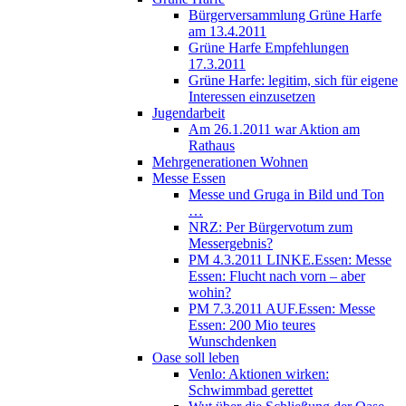
Bürgerversammlung Grüne Harfe
am 13.4.2011
Grüne Harfe Empfehlungen
17.3.2011
Grüne Harfe: legitim, sich für eigene
Interessen einzusetzen
Jugendarbeit
Am 26.1.2011 war Aktion am
Rathaus
Mehrgenerationen Wohnen
Messe Essen
Messe und Gruga in Bild und Ton
…
NRZ: Per Bürgervotum zum
Messergebnis?
PM 4.3.2011 LINKE.Essen: Messe
Essen: Flucht nach vorn – aber
wohin?
PM 7.3.2011 AUF.Essen: Messe
Essen: 200 Mio teures
Wunschdenken
Oase soll leben
Venlo: Aktionen wirken:
Schwimmbad gerettet