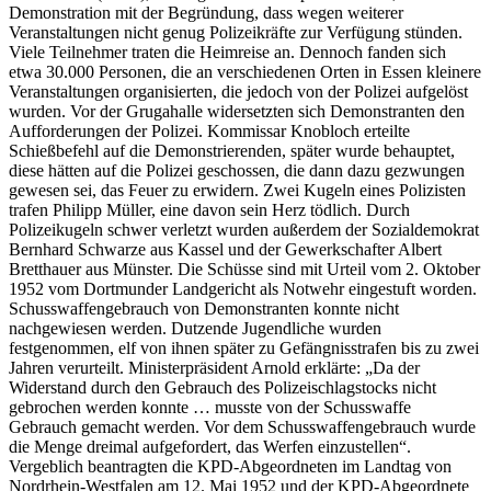
Demonstration mit der Begründung, dass wegen weiterer
Veranstaltungen nicht genug Polizeikräfte zur Verfügung stünden.
Viele Teilnehmer traten die Heimreise an. Dennoch fanden sich
etwa 30.000 Personen, die an verschiedenen Orten in Essen kleinere
Veranstaltungen organisierten, die jedoch von der Polizei aufgelöst
wurden. Vor der Grugahalle widersetzten sich Demonstranten den
Aufforderungen der Polizei. Kommissar Knobloch erteilte
Schießbefehl auf die Demonstrierenden, später wurde behauptet,
diese hätten auf die Polizei geschossen, die dann dazu gezwungen
gewesen sei, das Feuer zu erwidern. Zwei Kugeln eines Polizisten
trafen Philipp Müller, eine davon sein Herz tödlich. Durch
Polizeikugeln schwer verletzt wurden außerdem der Sozialdemokrat
Bernhard Schwarze aus Kassel und der Gewerkschafter Albert
Bretthauer aus Münster. Die Schüsse sind mit Urteil vom 2. Oktober
1952 vom Dortmunder Landgericht als Notwehr eingestuft worden.
Schusswaffengebrauch von Demonstranten konnte nicht
nachgewiesen werden. Dutzende Jugendliche wurden
festgenommen, elf von ihnen später zu Gefängnisstrafen bis zu zwei
Jahren verurteilt. Ministerpräsident Arnold erklärte: „Da der
Widerstand durch den Gebrauch des Polizeischlagstocks nicht
gebrochen werden konnte … musste von der Schusswaffe
Gebrauch gemacht werden. Vor dem Schusswaffengebrauch wurde
die Menge dreimal aufgefordert, das Werfen einzustellen“.
Vergeblich beantragten die KPD-Abgeordneten im Landtag von
Nordrhein-Westfalen am 12. Mai 1952 und der KPD-Abgeordnete