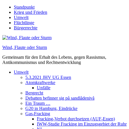
Skip
Standpunkt
to
Krieg und Frieden
content
Umwelt
Flüchtlinge
Bürgerrechte
Wind, Flaute oder Sturm
Gemeinsam für den Erhalt des Lebens, gegen Rassismus,
Antikommunismus und Rechtsentwicklung
Umwelt
5.3.2021 JHV UG Essen
Atomkraftwerke
Unfälle
Bergrecht
Debatten befinner sig på sandlådenivå
Ein Traum …
G20 in Hamburg, Eindrücke
Gas-Fracking
Fracking-Verbot durchsetzen (AUF-Essen)
IWW-Studie Fracking im Einzugsgebiet der Ruhr