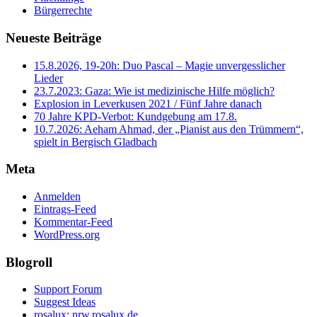
Bürgerrechte
Neueste Beiträge
15.8.2026, 19-20h: Duo Pascal – Magie unvergesslicher
Lieder
23.7.2023: Gaza: Wie ist medizinische Hilfe möglich?
Explosion in Leverkusen 2021 / Fünf Jahre danach
70 Jahre KPD‑Verbot: Kundgebung am 17.8.
10.7.2026: Aeham Ahmad, der „Pianist aus den Trümmern“,
spielt in Bergisch Gladbach
Meta
Anmelden
Eintrags-Feed
Kommentar-Feed
WordPress.org
Blogroll
Support Forum
Suggest Ideas
rosalux: nrw.rosalux.de