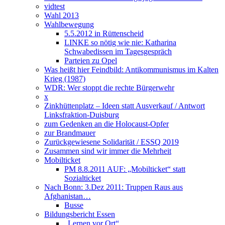
vidtest
Wahl 2013
Wahlbewegung
5.5.2012 in Rüttenscheid
LINKE so nötig wie nie: Katharina
Schwabedissen im Tagesgespräch
Parteien zu Opel
Was heißt hier Feindbild: Antikommunismus im Kalten
Krieg (1987)
WDR: Wer stoppt die rechte Bürgerwehr
x
Zinkhüttenplatz – Ideen statt Ausverkauf / Antwort
Linksfraktion-Duisburg
zum Gedenken an die Holocaust-Opfer
zur Brandmauer
Zurückgewiesene Solidarität / ESSQ 2019
Zusammen sind wir immer die Mehrheit
Mobilticket
PM 8.8.2011 AUF: „Mobilticket“ statt
Sozialticket
Nach Bonn: 3.Dez 2011: Truppen Raus aus
Afghanistan…
Busse
Bildungsbericht Essen
„Lernen vor Ort“