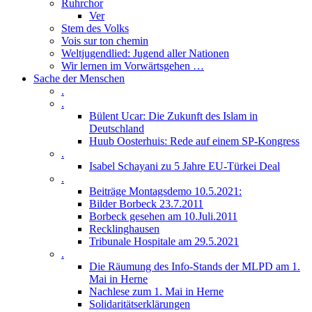
Ruhrchor
Ver
Stem des Volks
Vois sur ton chemin
Weltjugendlied: Jugend aller Nationen
Wir lernen im Vorwärtsgehen …
Sache der Menschen
.
.
Bülent Ucar: Die Zukunft des Islam in
Deutschland
Huub Oosterhuis: Rede auf einem SP-Kongress
.
Isabel Schayani zu 5 Jahre EU-Türkei Deal
.
Beiträge Montagsdemo 10.5.2021:
Bilder Borbeck 23.7.2011
Borbeck gesehen am 10.Juli.2011
Recklinghausen
Tribunale Hospitale am 29.5.2021
.
Die Räumung des Info-Stands der MLPD am 1.
Mai in Herne
Nachlese zum 1. Mai in Herne
Solidaritätserklärungen