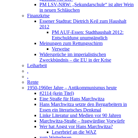
PM LSV-NRW: „Sekundarschule“ ist alter Wein
in neuen Schläuchen
Finanzkrise
Essener Stadtrat: Dietrich Keil zum Haushalt
2012
PM AUF-Essen: Stadthaushalt 2012:
Entschuldung unumgänglich
Meinungen zum Rettungsschirm
Verweise
Widersprüche im imperialistischen
Zweckbündnis – die EU in der Krise
Leiharbeit
.
.
Rente
1950-1960er Jahre – Antikommunismus heute
#2114 (kein Titel)
Eine Straße für Hans Marchwitza
Hans Marchwitza setzte den Bergarbeitern in
Essen ein literarisches Denkmal
Linke Literatur und Medien vor 90 Jahren
Marchwitza-Straße – fragwürdige Vorwürfe
Wer hat Angst vor Hans Marchwitza?
Leserbrief an die WAZ
zum Weiterlesen