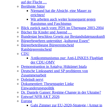
auf der Flucht …
Berühmte Sätze
Niemand hat die Absicht, eine Mauer zu
errichten!
Wir arbeiten auch weiter konsequent gegen
Rassismus und Faschismus
Blick zurück nach vorn: PDS im Übergang 2003-2004
Bücher für Kinder und Jugend …
Bundestag beschloss Gesetz zur Bestandsdatenauskunft
Bürgerbegehren unterstützt „kulturgut Essen“
Bürgerbeteiligung Bürgerentscheid
Ratsbürgerentscheid
CDU
Antikommunismus pur: Anti-LINKES Flugblatt
der CDU-OMV
Demonstrantion in Antalya: Hükümet Istafa
Deutsche Linkspartei und SP profitieren von
Zusammenarbeit
Dobrindt nervt
Dokumentiert: Thesenpapier Linke
Einwanderungspolitik
Dr. Daniele Ganser: Regime-Change in der Ukraine?
Entwurf NFB AKT 2026
Europa
Gabi Zimmer zur EU-2020-Strategie / Armut in