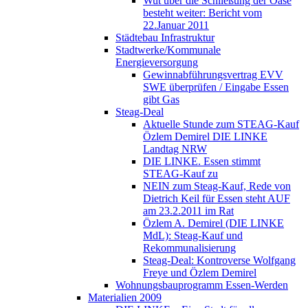
Wut über die Schließung der Oase
besteht weiter: Bericht vom
22.Januar 2011
Städtebau Infrastruktur
Stadtwerke/Kommunale
Energieversorgung
Gewinnabführungsvertrag EVV
SWE überprüfen / Eingabe Essen
gibt Gas
Steag-Deal
Aktuelle Stunde zum STEAG-Kauf
Özlem Demirel DIE LINKE
Landtag NRW
DIE LINKE. Essen stimmt
STEAG-Kauf zu
NEIN zum Steag-Kauf, Rede von
Dietrich Keil für Essen steht AUF
am 23.2.2011 im Rat
Özlem A. Demirel (DIE LINKE
MdL): Steag-Kauf und
Rekommunalisierung
Steag-Deal: Kontroverse Wolfgang
Freye und Özlem Demirel
Wohnungsbauprogramm Essen-Werden
Materialien 2009