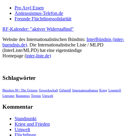
Pro Asyl Essen
Antirassismus-Telefon.de
Freunde Flüchtlingssolidarität
RF-Kalender: "aktiver Widersta8ind"
Website des Internationalistischen Bündnis:
InterBündnis (inter-
buendnis.de)
. Die Internationalistische Liste / MLPD
(InterListe/MLPD) hat eine eigenständige
Homepage (
inter-liste.de)
Schlagwörter
Bündnis 90 / Die Grünen
Gewerkschaft
Giftmüll
Internationalismus
Krieg
Lesestoff
Literatur
Rassismus
Termin
Umwelt
Kommentar
Standpunkt
Krieg und Frieden
Umwelt
Flüchtlinge