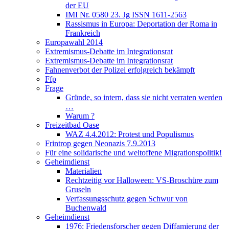
der EU
IMI Nr. 0580 23. Jg ISSN 1611-2563
Rassismus in Europa: Deportation der Roma in
Frankreich
Europawahl 2014
Extremismus-Debatte im Integrationsrat
Extremismus-Debatte im Integrationsrat
Fahnenverbot der Polizei erfolgreich bekämpft
Ffp
Frage
Gründe, so intern, dass sie nicht verraten werden
…
Warum ?
Freizeitbad Oase
WAZ 4.4.2012: Protest und Populismus
Frintrop gegen Neonazis 7.9.2013
Für eine solidarische und weltoffene Migrationspolitik!
Geheimdienst
Materialien
Rechtzeitig vor Halloween: VS-Broschüre zum
Gruseln
Verfassungsschutz gegen Schwur von
Buchenwald
Geheimdienst
1976: Friedensforscher gegen Diffamierung der