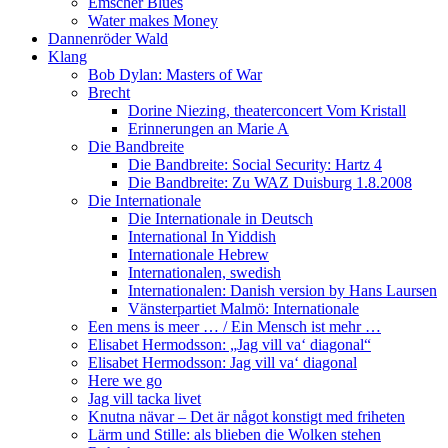
Emscher Blues
Water makes Money
Dannenröder Wald
Klang
Bob Dylan: Masters of War
Brecht
Dorine Niezing, theaterconcert Vom Kristall
Erinnerungen an Marie A
Die Bandbreite
Die Bandbreite: Social Security: Hartz 4
Die Bandbreite: Zu WAZ Duisburg 1.8.2008
Die Internationale
Die Internationale in Deutsch
International In Yiddish
Internationale Hebrew
Internationalen, swedish
Internationalen: Danish version by Hans Laursen
Vänsterpartiet Malmö: Internationale
Een mens is meer … / Ein Mensch ist mehr …
Elisabet Hermodsson: „Jag vill va‘ diagonal“
Elisabet Hermodsson: Jag vill va‘ diagonal
Here we go
Jag vill tacka livet
Knutna nävar – Det är något konstigt med friheten
Lärm und Stille: als blieben die Wolken stehen