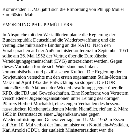
Kommenden 11.Mai jährt sich die Ermordung von Philipp Müller
zum 60sten Mal:
EMORDUNG PHILIPP MÜLLERS:
In Absprache mit den Westalliierten plante die Regierung der
Bundesrepublik Deutschland die Wiederbewaffnung und die
vertragliche militärische Bindung an die NATO. Nach den
Vorabsprachen auf der Außenministerkonferenz im September 1951
sollte am 26. Mai 1952 der Vertrag über die Europäische
Verteidigungsgemeinschaft (EVG) unterzeichnet werden. Gegen
dieses Vorhaben formte sich Widerstand aus linken,
kommunistischen und pazifistischen Kräften. Die Regierung der
Sowjetunion versuchte mit den ersten sogenannten Stalin-Noten im
März und April 1952 die Entwicklung zu stoppen. Die DDR
unterstützte die Aktionen der Wiederbewaffnungsgegner über die
KPD, die FDJ und Gewerkschaften. Eine Konferenz von Vertretern
verschiedener Jugendorganisationen unter Leitung des dortigen
Pfarrers Herbert Mochalski, eines engen Vertrauten des hessen-
nassauischen Kirchenpräsidenten Martin Niemöller, rief am 2. März
1952 in Darmstadt zu einer „Jugendkarawane gegen
Wiederaufrüstung und Generalvertrag“ am 11. Mai 1952 in Essen
auf. Am 10. Mai verbot der Innenminister von Nordrhein-Westfalen,
Karl Arnold (CDU), der zugleich Ministerpräsident war, die