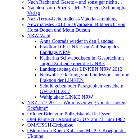
Nach Recht und Gesetz – und sonst gar nichts…
Nachlese zum Prozeß – MLPD gegen Schöningh-
Verlag
Nazi-Terror-Geheimdienst-Materialsammlung
Newrozfestes 2013 in Diyarbakir: Bildbericht von
Horst Dotten und Metin Dursun
NRW-Wahl
Anna Conrads wieder in den Landtag
Fraktion DIE LINKE zur Auflösung des
Landtags NRW
Katharina Schwabedissen im Gespräch mit
Jürgen Zurheide über die LINKE
Landesparteitag der LINKEN.NRW 2012
Neuwahl: Erklärung von Landesvorstand und
Fraktion der LINKEN
Schuld geben oder Paragraphen verstehen:
GFG2011 28-7
Wahlplakate LINKE.NRW
NRZ 17.2.2012: „Wir müssen weg von der linken
Eckfahne“
Offener Brief zum Polizeiskandal in Essen
Olof Palme zur Abrüstung / UN am 23. Juni 1982
OMATSCH-Ereignisse
Ostermarsch Rhein Ruhr und MLPD: Krieg in der
Ukraine