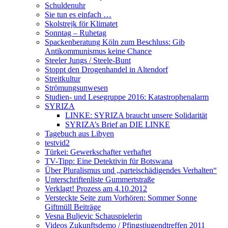
Schuldenuhr
Sie tun es einfach …
Skolstrejk för Klimatet
Sonntag – Ruhetag
Spackenberatung Köln zum Beschluss: Gib
Antikommunismus keine Chance
Steeler Jungs / Steele-Bunt
Stoppt den Drogenhandel in Altendorf
Streitkultur
Strömungsunwesen
Studien- und Lesegruppe 2016: Katastrophenalarm
SYRIZA
LINKE: SYRIZA braucht unsere Solidarität
SYRIZA’s Brief an DIE LINKE
Tagebuch aus Libyen
testvid2
Türkei: Gewerkschafter verhaftet
TV-Tipp: Eine Detektivin für Botswana
Über Pluralismus und „parteischädigendes Verhalten“
Unterschriftenliste Gummertstraße
Verklagt! Prozess am 4.10.2012
Versteckte Seite zum Vorhören: Sommer Sonne
Giftmüll Beiträge
Vesna Buljevic Schauspielerin
Videos Zukunftsdemo / Pfingstjugendtreffen 2011