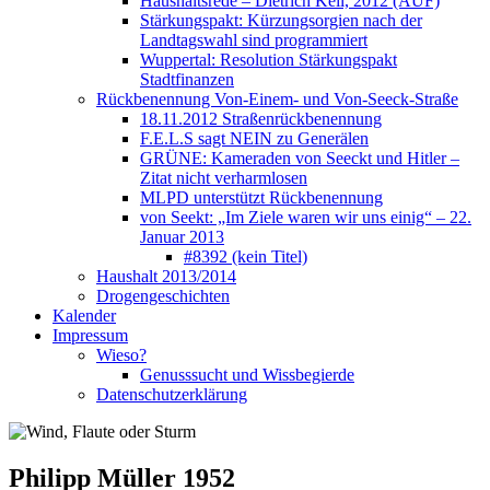
Haushaltsrede – Dietrich Keil, 2012 (AUF)
Stärkungspakt: Kürzungsorgien nach der
Landtagswahl sind programmiert
Wuppertal: Resolution Stärkungspakt
Stadtfinanzen
Rückbenennung Von-Einem- und Von-Seeck-Straße
18.11.2012 Straßenrückbenennung
F.E.L.S sagt NEIN zu Generälen
GRÜNE: Kameraden von Seeckt und Hitler –
Zitat nicht verharmlosen
MLPD unterstützt Rückbenennung
von Seekt: „Im Ziele waren wir uns einig“ – 22.
Januar 2013
#8392 (kein Titel)
Haushalt 2013/2014
Drogengeschichten
Kalender
Impressum
Wieso?
Genusssucht und Wissbegierde
Datenschutzerklärung
Philipp Müller 1952