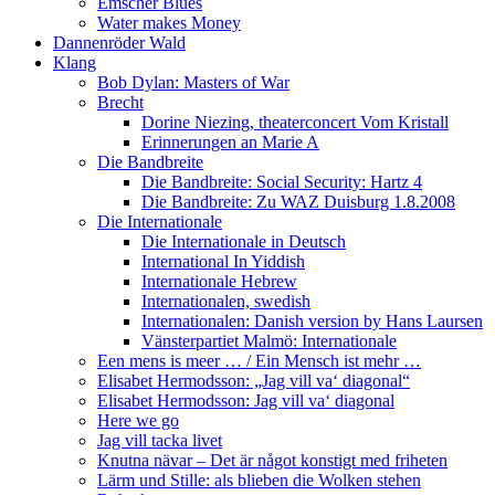
Emscher Blues
Water makes Money
Dannenröder Wald
Klang
Bob Dylan: Masters of War
Brecht
Dorine Niezing, theaterconcert Vom Kristall
Erinnerungen an Marie A
Die Bandbreite
Die Bandbreite: Social Security: Hartz 4
Die Bandbreite: Zu WAZ Duisburg 1.8.2008
Die Internationale
Die Internationale in Deutsch
International In Yiddish
Internationale Hebrew
Internationalen, swedish
Internationalen: Danish version by Hans Laursen
Vänsterpartiet Malmö: Internationale
Een mens is meer … / Ein Mensch ist mehr …
Elisabet Hermodsson: „Jag vill va‘ diagonal“
Elisabet Hermodsson: Jag vill va‘ diagonal
Here we go
Jag vill tacka livet
Knutna nävar – Det är något konstigt med friheten
Lärm und Stille: als blieben die Wolken stehen