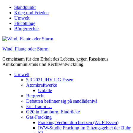
Skip
Standpunkt
to
Krieg und Frieden
content
Umwelt
Flüchtlinge
Bürgerrechte
Wind, Flaute oder Sturm
Gemeinsam für den Erhalt des Lebens, gegen Rassismus,
Antikommunismus und Rechtsentwicklung
Umwelt
5.3.2021 JHV UG Essen
Atomkraftwerke
Unfälle
Bergrecht
Debatten befinner sig på sandlådenivå
Ein Traum …
G20 in Hamburg, Eindrücke
Gas-Fracking
Fracking-Verbot durchsetzen (AUF-Essen)
IWW-Studie Fracking im Einzugsgebiet der Ruhr