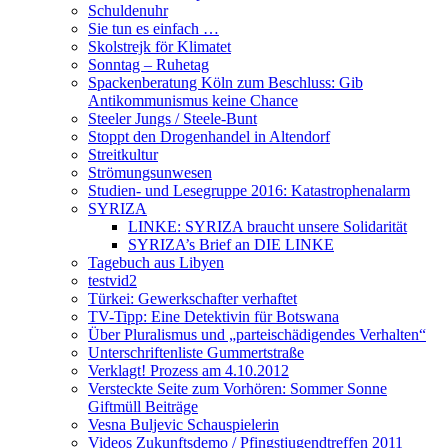
Schuldenuhr
Sie tun es einfach …
Skolstrejk för Klimatet
Sonntag – Ruhetag
Spackenberatung Köln zum Beschluss: Gib
Antikommunismus keine Chance
Steeler Jungs / Steele-Bunt
Stoppt den Drogenhandel in Altendorf
Streitkultur
Strömungsunwesen
Studien- und Lesegruppe 2016: Katastrophenalarm
SYRIZA
LINKE: SYRIZA braucht unsere Solidarität
SYRIZA’s Brief an DIE LINKE
Tagebuch aus Libyen
testvid2
Türkei: Gewerkschafter verhaftet
TV-Tipp: Eine Detektivin für Botswana
Über Pluralismus und „parteischädigendes Verhalten“
Unterschriftenliste Gummertstraße
Verklagt! Prozess am 4.10.2012
Versteckte Seite zum Vorhören: Sommer Sonne
Giftmüll Beiträge
Vesna Buljevic Schauspielerin
Videos Zukunftsdemo / Pfingstjugendtreffen 2011