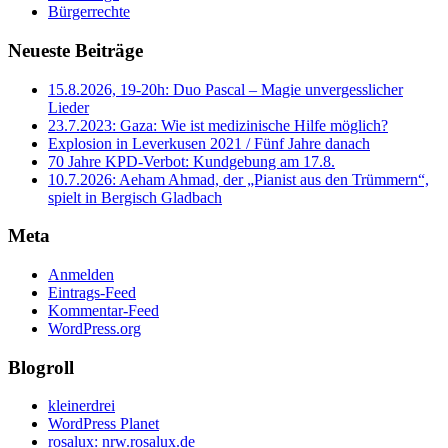
Bürgerrechte
Neueste Beiträge
15.8.2026, 19-20h: Duo Pascal – Magie unvergesslicher
Lieder
23.7.2023: Gaza: Wie ist medizinische Hilfe möglich?
Explosion in Leverkusen 2021 / Fünf Jahre danach
70 Jahre KPD‑Verbot: Kundgebung am 17.8.
10.7.2026: Aeham Ahmad, der „Pianist aus den Trümmern“,
spielt in Bergisch Gladbach
Meta
Anmelden
Eintrags-Feed
Kommentar-Feed
WordPress.org
Blogroll
kleinerdrei
WordPress Planet
rosalux: nrw.rosalux.de