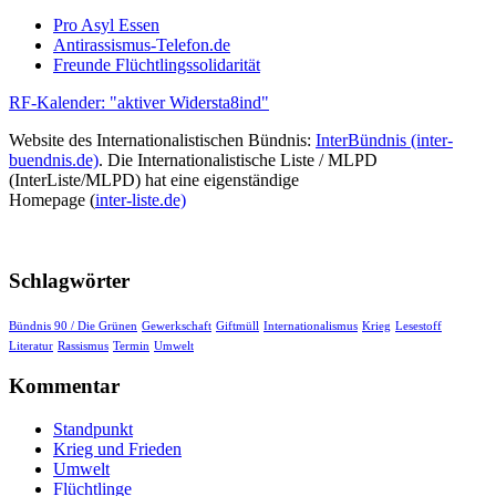
Pro Asyl Essen
Antirassismus-Telefon.de
Freunde Flüchtlingssolidarität
RF-Kalender: "aktiver Widersta8ind"
Website des Internationalistischen Bündnis:
InterBündnis (inter-
buendnis.de)
. Die Internationalistische Liste / MLPD
(InterListe/MLPD) hat eine eigenständige
Homepage (
inter-liste.de)
Schlagwörter
Bündnis 90 / Die Grünen
Gewerkschaft
Giftmüll
Internationalismus
Krieg
Lesestoff
Literatur
Rassismus
Termin
Umwelt
Kommentar
Standpunkt
Krieg und Frieden
Umwelt
Flüchtlinge