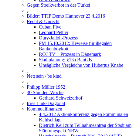
Gegen Streikverbot in der Türkei
.
Bilder: TTIP Demo Hannover 23.4.2016
Recht & Unrecht
Cuban Five
Leonard Peltier
Oury-Jalloh-Prozess
PM 15.10.2012: Beweise für illegalen
Bankenboykott
ROJ TV – Prozess in Dänemark
Stadtplanung: §13a BauGB
Unsägliche Vergleiche von Hubertus Knabe
.
Nett sein / be kind
.
Philipp Müller 1952
30 Stunden-Woche
Gerhard Schweizerhof
Irres LinksDiagonal
Kommualfinanzen
4.4.2012 Aktionkonferenz gegen kommunalen
Kahlschlag
Dietrich Keil zum Teilnahmeantrag der Stadt am
Stärkungspakt NRW