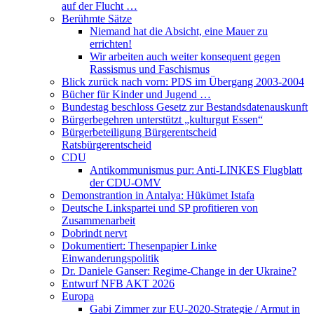
auf der Flucht …
Berühmte Sätze
Niemand hat die Absicht, eine Mauer zu
errichten!
Wir arbeiten auch weiter konsequent gegen
Rassismus und Faschismus
Blick zurück nach vorn: PDS im Übergang 2003-2004
Bücher für Kinder und Jugend …
Bundestag beschloss Gesetz zur Bestandsdatenauskunft
Bürgerbegehren unterstützt „kulturgut Essen“
Bürgerbeteiligung Bürgerentscheid
Ratsbürgerentscheid
CDU
Antikommunismus pur: Anti-LINKES Flugblatt
der CDU-OMV
Demonstrantion in Antalya: Hükümet Istafa
Deutsche Linkspartei und SP profitieren von
Zusammenarbeit
Dobrindt nervt
Dokumentiert: Thesenpapier Linke
Einwanderungspolitik
Dr. Daniele Ganser: Regime-Change in der Ukraine?
Entwurf NFB AKT 2026
Europa
Gabi Zimmer zur EU-2020-Strategie / Armut in