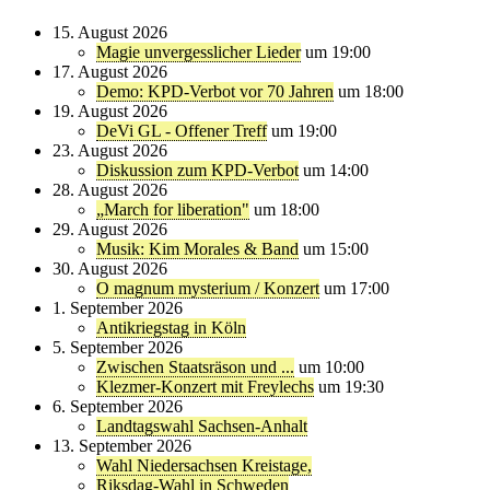
15. August 2026
Magie unvergesslicher Lieder
um 19:00
17. August 2026
Demo: KPD-Verbot vor 70 Jahren
um 18:00
19. August 2026
DeVi GL - Offener Treff
um 19:00
23. August 2026
Diskussion zum KPD-Verbot
um 14:00
28. August 2026
„March for liberation"
um 18:00
29. August 2026
Musik: Kim Morales & Band
um 15:00
30. August 2026
O magnum mysterium / Konzert
um 17:00
1. September 2026
Antikriegstag in Köln
5. September 2026
Zwischen Staatsräson und ...
um 10:00
Klezmer-Konzert mit Freylechs
um 19:30
6. September 2026
Landtagswahl Sachsen-Anhalt
13. September 2026
Wahl Niedersachsen Kreistage,
Riksdag-Wahl in Schweden