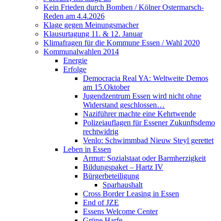
Kein Frieden durch Bomben / Kölner Ostermarsch-
Reden am 4.4.2026
Klage gegen Meinungsmacher
Klausurtagung 11. & 12. Januar
Klimafragen für die Kommune Essen / Wahl 2020
Kommunalwahlen 2014
Energie
Erfolge
Democracia Real YA: Weltweite Demos
am 15.Oktober
Jugendzentrum Essen wird nicht ohne
Widerstand geschlossen…
Naziführer machte eine Kehrtwende
Polizeiauflagen für Essener Zukunftsdemo
rechtwidrig
Venlo: Schwimmbad Nieuw Steyl gerettet
Leben in Essen
Armut: Sozialstaat oder Barmherzigkeit
Bildungspaket – Hartz IV
Bürgerbeteiligung
Sparhaushalt
Cross Border Leasing in Essen
End of JZE
Essens Welcome Center
Grüne Harfe