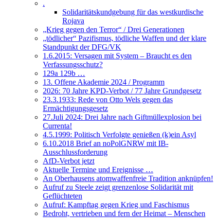
.
Solidaritätskundgebung für das westkurdische
Rojava
„Krieg gegen den Terror“ / Drei Generationen
„tödlicher“ Pazifismus, tödliche Waffen und der klare
Standpunkt der DFG/VK
1.6.2015: Versagen mit System – Braucht es den
Verfassungsschutz?
129a 129b …
13. Offene Akademie 2024 / Programm
2026: 70 Jahre KPD-Verbot / 77 Jahre Grundgesetz
23.3.1933: Rede von Otto Wels gegen das
Ermächtigungsgesetz
27.Juli 2024: Drei Jahre nach Giftmüllexplosion bei
Currenta!
4.5.1999: Politisch Verfolgte genießen (k)ein Asyl
6.10.2018 Brief an noPolGNRW mit IB-
Ausschlussforderung
AfD-Verbot jetzt
Aktuelle Termine und Ereignisse …
An Oberhausens atomwaffenfreie Tradition anknüpfen!
Aufruf zu Steele zeigt grenzenlose Solidarität mit
Geflüchteten
Aufruf: Kampftag gegen Krieg und Faschismus
Bedroht, vertrieben und fern der Heimat – Menschen