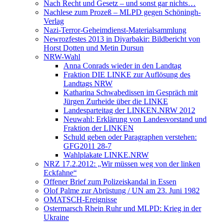
Nach Recht und Gesetz – und sonst gar nichts…
Nachlese zum Prozeß – MLPD gegen Schöningh-
Verlag
Nazi-Terror-Geheimdienst-Materialsammlung
Newrozfestes 2013 in Diyarbakir: Bildbericht von
Horst Dotten und Metin Dursun
NRW-Wahl
Anna Conrads wieder in den Landtag
Fraktion DIE LINKE zur Auflösung des
Landtags NRW
Katharina Schwabedissen im Gespräch mit
Jürgen Zurheide über die LINKE
Landesparteitag der LINKEN.NRW 2012
Neuwahl: Erklärung von Landesvorstand und
Fraktion der LINKEN
Schuld geben oder Paragraphen verstehen:
GFG2011 28-7
Wahlplakate LINKE.NRW
NRZ 17.2.2012: „Wir müssen weg von der linken
Eckfahne“
Offener Brief zum Polizeiskandal in Essen
Olof Palme zur Abrüstung / UN am 23. Juni 1982
OMATSCH-Ereignisse
Ostermarsch Rhein Ruhr und MLPD: Krieg in der
Ukraine