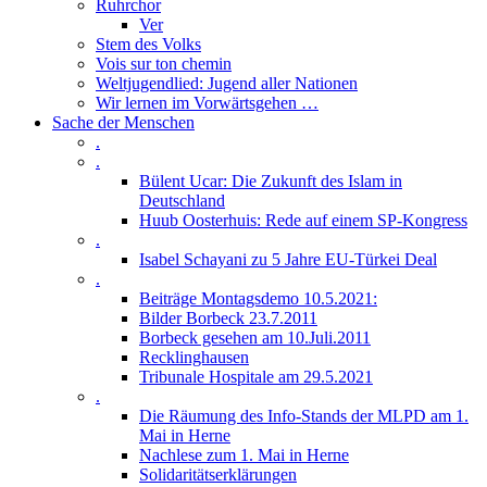
Ruhrchor
Ver
Stem des Volks
Vois sur ton chemin
Weltjugendlied: Jugend aller Nationen
Wir lernen im Vorwärtsgehen …
Sache der Menschen
.
.
Bülent Ucar: Die Zukunft des Islam in
Deutschland
Huub Oosterhuis: Rede auf einem SP-Kongress
.
Isabel Schayani zu 5 Jahre EU-Türkei Deal
.
Beiträge Montagsdemo 10.5.2021:
Bilder Borbeck 23.7.2011
Borbeck gesehen am 10.Juli.2011
Recklinghausen
Tribunale Hospitale am 29.5.2021
.
Die Räumung des Info-Stands der MLPD am 1.
Mai in Herne
Nachlese zum 1. Mai in Herne
Solidaritätserklärungen