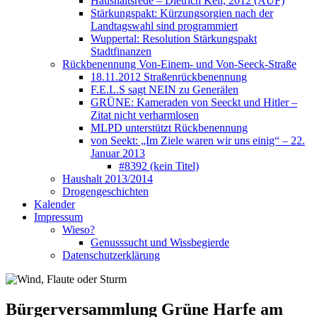
Haushaltsrede – Dietrich Keil, 2012 (AUF)
Stärkungspakt: Kürzungsorgien nach der
Landtagswahl sind programmiert
Wuppertal: Resolution Stärkungspakt
Stadtfinanzen
Rückbenennung Von-Einem- und Von-Seeck-Straße
18.11.2012 Straßenrückbenennung
F.E.L.S sagt NEIN zu Generälen
GRÜNE: Kameraden von Seeckt und Hitler –
Zitat nicht verharmlosen
MLPD unterstützt Rückbenennung
von Seekt: „Im Ziele waren wir uns einig“ – 22.
Januar 2013
#8392 (kein Titel)
Haushalt 2013/2014
Drogengeschichten
Kalender
Impressum
Wieso?
Genusssucht und Wissbegierde
Datenschutzerklärung
Bürgerversammlung Grüne Harfe am