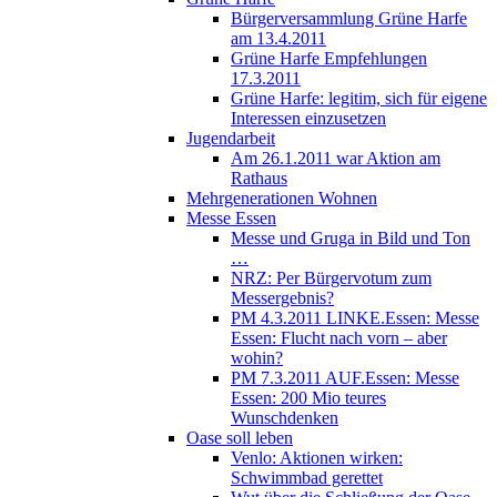
Bürgerversammlung Grüne Harfe
am 13.4.2011
Grüne Harfe Empfehlungen
17.3.2011
Grüne Harfe: legitim, sich für eigene
Interessen einzusetzen
Jugendarbeit
Am 26.1.2011 war Aktion am
Rathaus
Mehrgenerationen Wohnen
Messe Essen
Messe und Gruga in Bild und Ton
…
NRZ: Per Bürgervotum zum
Messergebnis?
PM 4.3.2011 LINKE.Essen: Messe
Essen: Flucht nach vorn – aber
wohin?
PM 7.3.2011 AUF.Essen: Messe
Essen: 200 Mio teures
Wunschdenken
Oase soll leben
Venlo: Aktionen wirken:
Schwimmbad gerettet