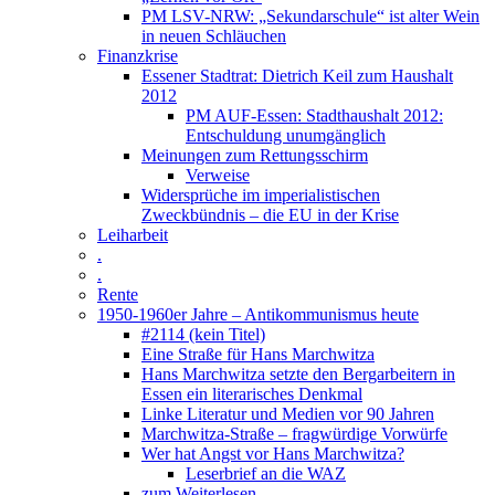
PM LSV-NRW: „Sekundarschule“ ist alter Wein
in neuen Schläuchen
Finanzkrise
Essener Stadtrat: Dietrich Keil zum Haushalt
2012
PM AUF-Essen: Stadthaushalt 2012:
Entschuldung unumgänglich
Meinungen zum Rettungsschirm
Verweise
Widersprüche im imperialistischen
Zweckbündnis – die EU in der Krise
Leiharbeit
.
.
Rente
1950-1960er Jahre – Antikommunismus heute
#2114 (kein Titel)
Eine Straße für Hans Marchwitza
Hans Marchwitza setzte den Bergarbeitern in
Essen ein literarisches Denkmal
Linke Literatur und Medien vor 90 Jahren
Marchwitza-Straße – fragwürdige Vorwürfe
Wer hat Angst vor Hans Marchwitza?
Leserbrief an die WAZ
zum Weiterlesen