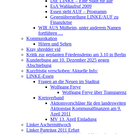
DIE LINKE – Eine Stadt für alle
EsA Wahlaufruf 2009
Essen steht AUF – Programm
Gegenüberstellung LINKE/AUF zu
Finanzkrise
WIR AUS Mülheim, unter anderem Namen
fortführen …
Kommunikation
Hören und Sehen
Kray shredder vid
Kritik zur geplanten Friedensdemo am 3.10 in Berlin
Kundgebung am 10. Dezember 2025 gegen
Abschiebung
Kurzfristig verschoben: Aktuelle Info:
LINKE-Essen
Fragen an die Neuen im Stadtrat
Wolfgang Freye
Wolfgang Freye über Transparenz
Kreisverband
Aktionsvorschläge für den landesweiten
Aktionstag Kommunalfinanzen am 9.
April 2011
MV 13. April Einladung
Linker Aschermittwoch
Linker Parteitag 2011 Erfurt