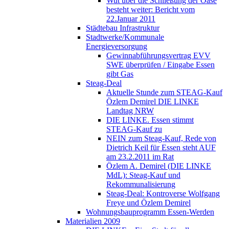
Wut über die Schließung der Oase
besteht weiter: Bericht vom
22.Januar 2011
Städtebau Infrastruktur
Stadtwerke/Kommunale
Energieversorgung
Gewinnabführungsvertrag EVV
SWE überprüfen / Eingabe Essen
gibt Gas
Steag-Deal
Aktuelle Stunde zum STEAG-Kauf
Özlem Demirel DIE LINKE
Landtag NRW
DIE LINKE. Essen stimmt
STEAG-Kauf zu
NEIN zum Steag-Kauf, Rede von
Dietrich Keil für Essen steht AUF
am 23.2.2011 im Rat
Özlem A. Demirel (DIE LINKE
MdL): Steag-Kauf und
Rekommunalisierung
Steag-Deal: Kontroverse Wolfgang
Freye und Özlem Demirel
Wohnungsbauprogramm Essen-Werden
Materialien 2009