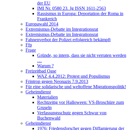
der EU
IMI Nr. 0580 23. Jg ISSN 1611-2563
Rassismus in Europa: Deportation der Roma in
Frankreich
Europawahl 2014
Extremismus-Debatte im Integrationsrat
Extremismus-Debatte im Integrationsrat
Fahnenverbot der Polizei erfolgreich bekämpft
Ffp
Frage
Gründe, so intern, dass sie nicht verraten werden
…
Warum ?
Freizeitbad Oase
WAZ 4.4.2012: Protest und Populismus
Frintrop gegen Neonazis 7.9.2013
Für eine solidarische und weltoffene Migrationspolitik!
Geheimdienst
Materialien
Rechtzeitig vor Halloween: VS-Broschüre zum
Gruseln
Verfassungsschutz gegen Schwur von
Buchenwald
Geheimdienst
1976: Friedensforscher gegen Diffamierung der