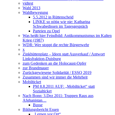
vidtest
Wahl 2013
Wahlbewegung
5.5.2012 in Rüttenscheid
LINKE so nötig wie nie: Katharina
Schwabedissen im Tagesgespräch
Parteien zu Opel
Was heißt hier Feindbild: Antikommunismus im Kalten
Krieg (1987)
WDR: Wer stoppt die rechte Bürgerwehr
x
Zinkhüttenplatz – Ideen statt Ausverkauf / Antwort
Linksfraktion-Duisburg
zum Gedenken an die Holocaust-Opfer
zur Brandmauer
Zurückgewiesene Solidarität / ESSQ 2019
Zusammen sind wir immer die Mehrheit
Mobilticket
PM 8.8.2011 AUF: „Mobilticket“ statt
Sozialticket
Nach Bonn: 3.Dez 2011: Truppen Raus aus
Afghanistan…
Busse
Bildungsbericht Essen
„Lernen vor Ort“