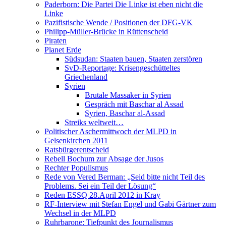
Paderborn: Die Partei Die Linke ist eben nicht die
Linke
Pazifistische Wende / Positionen der DFG-VK
Philipp-Müller-Brücke in Rüttenscheid
Piraten
Planet Erde
Südsudan: Staaten bauen, Staaten zerstören
SvD-Reportage: Krisengeschütteltes
Griechenland
Syrien
Brutale Massaker in Syrien
Gespräch mit Baschar al Assad
Syrien, Baschar al-Assad
Streiks weltweit…
Politischer Aschermittwoch der MLPD in
Gelsenkirchen 2011
Ratsbürgerentscheid
Rebell Bochum zur Absage der Jusos
Rechter Populismus
Rede von Vered Berman: „Seid bitte nicht Teil des
Problems. Sei ein Teil der Lösung“
Reden ESSQ 28.April 2012 in Kray
RF-Interview mit Stefan Engel und Gabi Gärtner zum
Wechsel in der MLPD
Ruhrbarone: Tiefpunkt des Journalismus