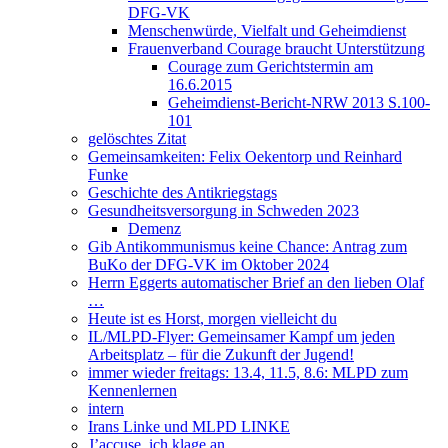
DFG-VK
Menschenwürde, Vielfalt und Geheimdienst
Frauenverband Courage braucht Unterstützung
Courage zum Gerichtstermin am
16.6.2015
Geheimdienst-Bericht-NRW 2013 S.100-
101
gelöschtes Zitat
Gemeinsamkeiten: Felix Oekentorp und Reinhard
Funke
Geschichte des Antikriegstags
Gesundheitsversorgung in Schweden 2023
Demenz
Gib Antikommunismus keine Chance: Antrag zum
BuKo der DFG-VK im Oktober 2024
Herrn Eggerts automatischer Brief an den lieben Olaf
…
Heute ist es Horst, morgen vielleicht du
IL/MLPD-Flyer: Gemeinsamer Kampf um jeden
Arbeitsplatz – für die Zukunft der Jugend!
immer wieder freitags: 13.4, 11.5, 8.6: MLPD zum
Kennenlernen
intern
Irans Linke und MLPD LINKE
J’accuse, ich klage an