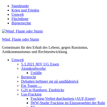
Skip
Standpunkt
to
Krieg und Frieden
content
Umwelt
Flüchtlinge
Bürgerrechte
Wind, Flaute oder Sturm
Gemeinsam für den Erhalt des Lebens, gegen Rassismus,
Antikommunismus und Rechtsentwicklung
Umwelt
5.3.2021 JHV UG Essen
Atomkraftwerke
Unfälle
Bergrecht
Debatten befinner sig på sandlådenivå
Ein Traum …
G20 in Hamburg, Eindrücke
Gas-Fracking
Fracking-Verbot durchsetzen (AUF-Essen)
IWW-Studie Fracking im Einzugsgebiet der Ruhr