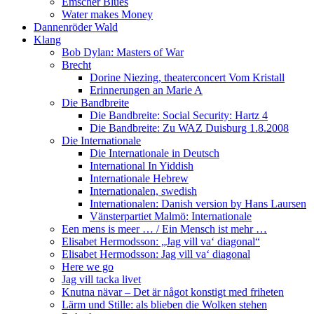
Emscher Blues
Water makes Money
Dannenröder Wald
Klang
Bob Dylan: Masters of War
Brecht
Dorine Niezing, theaterconcert Vom Kristall
Erinnerungen an Marie A
Die Bandbreite
Die Bandbreite: Social Security: Hartz 4
Die Bandbreite: Zu WAZ Duisburg 1.8.2008
Die Internationale
Die Internationale in Deutsch
International In Yiddish
Internationale Hebrew
Internationalen, swedish
Internationalen: Danish version by Hans Laursen
Vänsterpartiet Malmö: Internationale
Een mens is meer … / Ein Mensch ist mehr …
Elisabet Hermodsson: „Jag vill va‘ diagonal“
Elisabet Hermodsson: Jag vill va‘ diagonal
Here we go
Jag vill tacka livet
Knutna nävar – Det är något konstigt med friheten
Lärm und Stille: als blieben die Wolken stehen