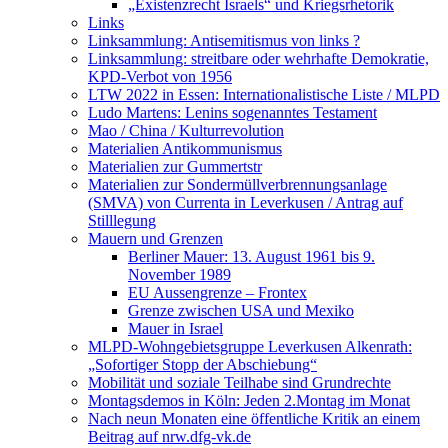
„Existenzrecht Israels“ und Kriegsrhetorik
Links
Linksammlung: Antisemitismus von links ?
Linksammlung: streitbare oder wehrhafte Demokratie,
KPD-Verbot von 1956
LTW 2022 in Essen: Internationalistische Liste / MLPD
Ludo Martens: Lenins sogenanntes Testament
Mao / China / Kulturrevolution
Materialien Antikommunismus
Materialien zur Gummertstr
Materialien zur Sondermüllverbrennungsanlage
(SMVA) von Currenta in Leverkusen / Antrag auf
Stilllegung
Mauern und Grenzen
Berliner Mauer: 13. August 1961 bis 9.
November 1989
EU Aussengrenze – Frontex
Grenze zwischen USA und Mexiko
Mauer in Israel
MLPD-Wohngebietsgruppe Leverkusen Alkenrath:
„Sofortiger Stopp der Abschiebung“
Mobilität und soziale Teilhabe sind Grundrechte
Montagsdemos in Köln: Jeden 2.Montag im Monat
Nach neun Monaten eine öffentliche Kritik an einem
Beitrag auf nrw.dfg-vk.de