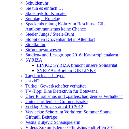
Schuldenuhr
Sie tun es einfach …
Skolstrejk för Klimatet
Sonntag – Ruhetag
Spackenberatung Köln zum Beschluss: Gib
Antikommunismus keine Chance
Steeler Jungs / Steele-Bunt
Stoppt den Drogenhandel in Altendorf
Streitkultur
Strömungsunwesen
Studien- und Lesegruppe 2016: Katastrophenalarm
SYRIZA
LINKE: SYRIZA braucht unsere Solidarität
SYRIZA’s Brief an DIE LINKE
Tagebuch aus Libyen
testvid2
Türkei: Gewerkschafter verhaftet
TV-Tipp: Eine Detektivin für Botswana
Über Pluralismus und „parteischädigendes Verhalten“
Unterschriftenliste Gummertstraße
Verklagt! Prozess am 4.10.2012
Versteckte Seite zum Vorhören: Sommer Sonne
Giftmüll Beiträge
Vesna Buljevic Schauspielerin
Videos Zukunftsdemo / Pfingstjugendtreffen 2011