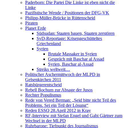
Paderborn: Die Partei Die Linke ist eben nicht die
Linke
Pazifistische Wende / Positionen der DFG-VK
Philipp-Müller-Brücke in Rüttenscheid
Piraten
Planet Erde
Südsudan: Staaten bauen, Staaten zerstören
SvD-Reportage: Krisengeschütteltes
Griechenland
Syrien
Brutale Massaker in Syrien
Gespräch mit Baschar al Assad
Syrien, Baschar al-Assad
Streiks weltweit…
Politischer Aschermittwoch der MLPD in
Gelsenkirchen 2011
Ratsbürgerentscheid
Rebell Bochum zur Absage der Jusos
Rechter Populismus
Rede von Vered Berman: „Seid bitte nicht Teil des
Problems. Sei ein Teil der Lösung“
Reden ESSQ 28.April 2012 in Kray
RF-Interview mit Stefan Engel und Gabi Gärtner zum
Wechsel in der MLPD
Ruhrbarone: Tiefpunkt des Journalismus