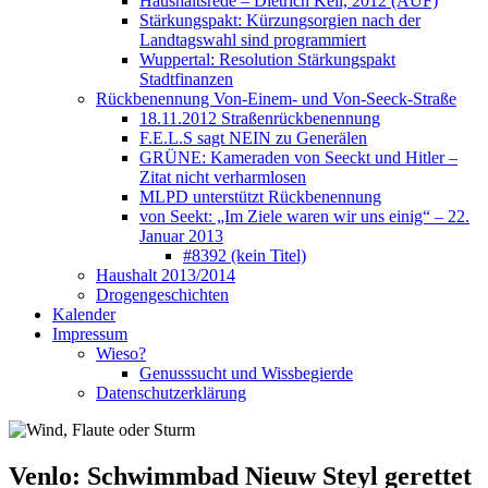
Haushaltsrede – Dietrich Keil, 2012 (AUF)
Stärkungspakt: Kürzungsorgien nach der
Landtagswahl sind programmiert
Wuppertal: Resolution Stärkungspakt
Stadtfinanzen
Rückbenennung Von-Einem- und Von-Seeck-Straße
18.11.2012 Straßenrückbenennung
F.E.L.S sagt NEIN zu Generälen
GRÜNE: Kameraden von Seeckt und Hitler –
Zitat nicht verharmlosen
MLPD unterstützt Rückbenennung
von Seekt: „Im Ziele waren wir uns einig“ – 22.
Januar 2013
#8392 (kein Titel)
Haushalt 2013/2014
Drogengeschichten
Kalender
Impressum
Wieso?
Genusssucht und Wissbegierde
Datenschutzerklärung
Venlo: Schwimmbad Nieuw Steyl gerettet