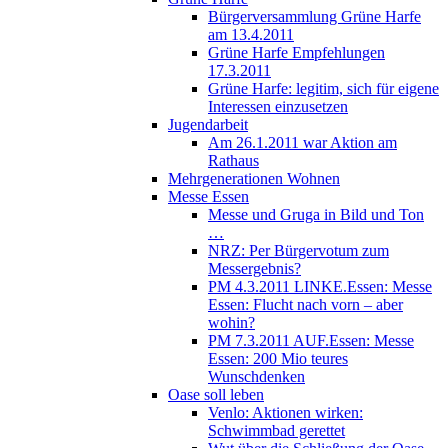
Bürgerversammlung Grüne Harfe
am 13.4.2011
Grüne Harfe Empfehlungen
17.3.2011
Grüne Harfe: legitim, sich für eigene
Interessen einzusetzen
Jugendarbeit
Am 26.1.2011 war Aktion am
Rathaus
Mehrgenerationen Wohnen
Messe Essen
Messe und Gruga in Bild und Ton
…
NRZ: Per Bürgervotum zum
Messergebnis?
PM 4.3.2011 LINKE.Essen: Messe
Essen: Flucht nach vorn – aber
wohin?
PM 7.3.2011 AUF.Essen: Messe
Essen: 200 Mio teures
Wunschdenken
Oase soll leben
Venlo: Aktionen wirken:
Schwimmbad gerettet