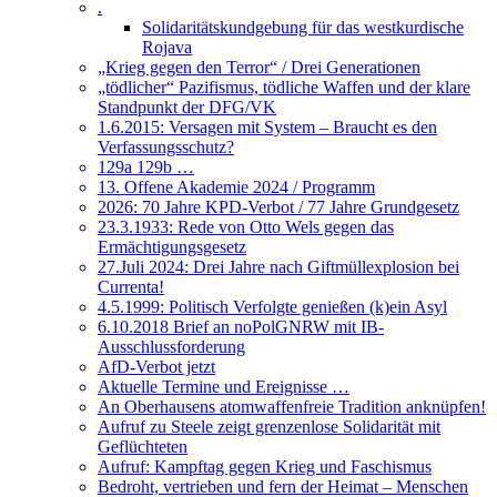
.
Solidaritätskundgebung für das westkurdische
Rojava
„Krieg gegen den Terror“ / Drei Generationen
„tödlicher“ Pazifismus, tödliche Waffen und der klare
Standpunkt der DFG/VK
1.6.2015: Versagen mit System – Braucht es den
Verfassungsschutz?
129a 129b …
13. Offene Akademie 2024 / Programm
2026: 70 Jahre KPD-Verbot / 77 Jahre Grundgesetz
23.3.1933: Rede von Otto Wels gegen das
Ermächtigungsgesetz
27.Juli 2024: Drei Jahre nach Giftmüllexplosion bei
Currenta!
4.5.1999: Politisch Verfolgte genießen (k)ein Asyl
6.10.2018 Brief an noPolGNRW mit IB-
Ausschlussforderung
AfD-Verbot jetzt
Aktuelle Termine und Ereignisse …
An Oberhausens atomwaffenfreie Tradition anknüpfen!
Aufruf zu Steele zeigt grenzenlose Solidarität mit
Geflüchteten
Aufruf: Kampftag gegen Krieg und Faschismus
Bedroht, vertrieben und fern der Heimat – Menschen