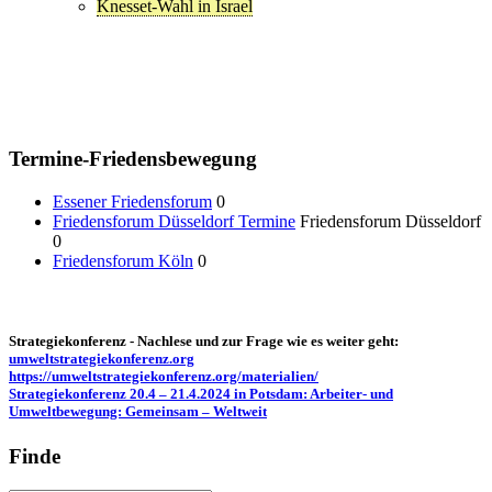
Knesset-Wahl in Israel
Termine-Friedensbewegung
Essener Friedensforum
0
Friedensforum Düsseldorf Termine
Friedensforum Düsseldorf
0
Friedensforum Köln
0
Strategiekonferenz - Nachlese und zur Frage wie es weiter geht:
umweltstrategiekonferenz.org
https://umweltstrategiekonferenz.org/materialien/
Strategiekonferenz 20.4 – 21.4.2024 in Potsdam: Arbeiter- und
Umweltbewegung: Gemeinsam – Weltweit
Finde