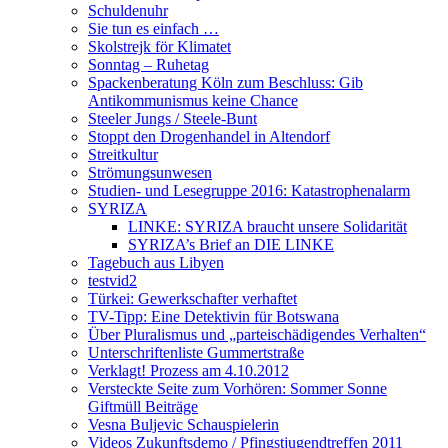
Schuldenuhr
Sie tun es einfach …
Skolstrejk för Klimatet
Sonntag – Ruhetag
Spackenberatung Köln zum Beschluss: Gib
Antikommunismus keine Chance
Steeler Jungs / Steele-Bunt
Stoppt den Drogenhandel in Altendorf
Streitkultur
Strömungsunwesen
Studien- und Lesegruppe 2016: Katastrophenalarm
SYRIZA
LINKE: SYRIZA braucht unsere Solidarität
SYRIZA’s Brief an DIE LINKE
Tagebuch aus Libyen
testvid2
Türkei: Gewerkschafter verhaftet
TV-Tipp: Eine Detektivin für Botswana
Über Pluralismus und „parteischädigendes Verhalten“
Unterschriftenliste Gummertstraße
Verklagt! Prozess am 4.10.2012
Versteckte Seite zum Vorhören: Sommer Sonne
Giftmüll Beiträge
Vesna Buljevic Schauspielerin
Videos Zukunftsdemo / Pfingstjugendtreffen 2011