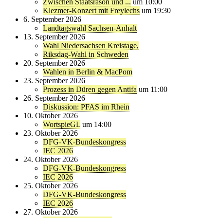
Zwischen Staatsräson und ...
um 10:00
Klezmer-Konzert mit Freylechs
um 19:30
6. September 2026
Landtagswahl Sachsen-Anhalt
13. September 2026
Wahl Niedersachsen Kreistage,
Riksdag-Wahl in Schweden
20. September 2026
Wahlen in Berlin & MacPom
23. September 2026
Prozess in Düren gegen Antifa
um 11:00
26. September 2026
Diskussion: PFAS im Rhein
10. Oktober 2026
WortspieGL
um 14:00
23. Oktober 2026
DFG-VK-Bundeskongress
IEC 2026
24. Oktober 2026
DFG-VK-Bundeskongress
IEC 2026
25. Oktober 2026
DFG-VK-Bundeskongress
IEC 2026
27. Oktober 2026