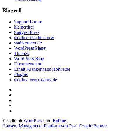
Blogroll
Support Forum
kleinerdrei
Suggest Ideas
rosalux: rls-clubs-nrw
stadtkontext.de
WordPress Planet
Themes
WordPress Blog
Documentation
Erhalt Krankenhaus Holweide
Plugins
rosalux: nrw.rosalux.de
Startseite
Datenschutzerklärung
Privatsphäre-
Einstellungen
Historie
ändern
der
Einwilligungen
Privatsphäre-
widerrufen
Erstellt mit
WordPress
und
Rubine
.
Einstellungen
Consent Management Platform von Real Cookie Banner