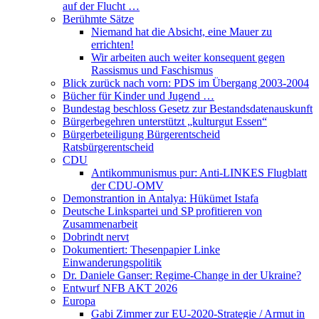
auf der Flucht …
Berühmte Sätze
Niemand hat die Absicht, eine Mauer zu
errichten!
Wir arbeiten auch weiter konsequent gegen
Rassismus und Faschismus
Blick zurück nach vorn: PDS im Übergang 2003-2004
Bücher für Kinder und Jugend …
Bundestag beschloss Gesetz zur Bestandsdatenauskunft
Bürgerbegehren unterstützt „kulturgut Essen“
Bürgerbeteiligung Bürgerentscheid
Ratsbürgerentscheid
CDU
Antikommunismus pur: Anti-LINKES Flugblatt
der CDU-OMV
Demonstrantion in Antalya: Hükümet Istafa
Deutsche Linkspartei und SP profitieren von
Zusammenarbeit
Dobrindt nervt
Dokumentiert: Thesenpapier Linke
Einwanderungspolitik
Dr. Daniele Ganser: Regime-Change in der Ukraine?
Entwurf NFB AKT 2026
Europa
Gabi Zimmer zur EU-2020-Strategie / Armut in