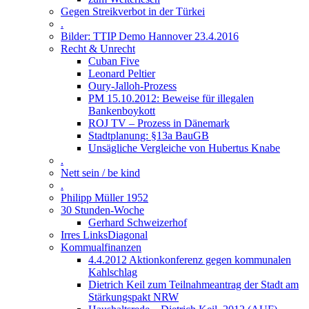
Gegen Streikverbot in der Türkei
.
Bilder: TTIP Demo Hannover 23.4.2016
Recht & Unrecht
Cuban Five
Leonard Peltier
Oury-Jalloh-Prozess
PM 15.10.2012: Beweise für illegalen
Bankenboykott
ROJ TV – Prozess in Dänemark
Stadtplanung: §13a BauGB
Unsägliche Vergleiche von Hubertus Knabe
.
Nett sein / be kind
.
Philipp Müller 1952
30 Stunden-Woche
Gerhard Schweizerhof
Irres LinksDiagonal
Kommualfinanzen
4.4.2012 Aktionkonferenz gegen kommunalen
Kahlschlag
Dietrich Keil zum Teilnahmeantrag der Stadt am
Stärkungspakt NRW