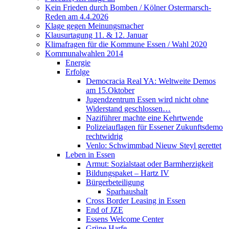
Kein Frieden durch Bomben / Kölner Ostermarsch-
Reden am 4.4.2026
Klage gegen Meinungsmacher
Klausurtagung 11. & 12. Januar
Klimafragen für die Kommune Essen / Wahl 2020
Kommunalwahlen 2014
Energie
Erfolge
Democracia Real YA: Weltweite Demos
am 15.Oktober
Jugendzentrum Essen wird nicht ohne
Widerstand geschlossen…
Naziführer machte eine Kehrtwende
Polizeiauflagen für Essener Zukunftsdemo
rechtwidrig
Venlo: Schwimmbad Nieuw Steyl gerettet
Leben in Essen
Armut: Sozialstaat oder Barmherzigkeit
Bildungspaket – Hartz IV
Bürgerbeteiligung
Sparhaushalt
Cross Border Leasing in Essen
End of JZE
Essens Welcome Center
Grüne Harfe