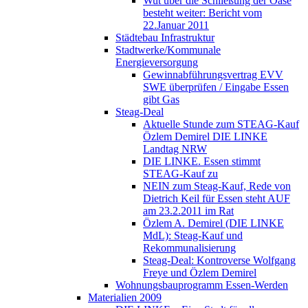
Wut über die Schließung der Oase
besteht weiter: Bericht vom
22.Januar 2011
Städtebau Infrastruktur
Stadtwerke/Kommunale
Energieversorgung
Gewinnabführungsvertrag EVV
SWE überprüfen / Eingabe Essen
gibt Gas
Steag-Deal
Aktuelle Stunde zum STEAG-Kauf
Özlem Demirel DIE LINKE
Landtag NRW
DIE LINKE. Essen stimmt
STEAG-Kauf zu
NEIN zum Steag-Kauf, Rede von
Dietrich Keil für Essen steht AUF
am 23.2.2011 im Rat
Özlem A. Demirel (DIE LINKE
MdL): Steag-Kauf und
Rekommunalisierung
Steag-Deal: Kontroverse Wolfgang
Freye und Özlem Demirel
Wohnungsbauprogramm Essen-Werden
Materialien 2009