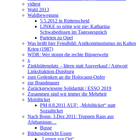
vidtest
Wahl 2013
Wahlbewegung
5.5.2012 in Rüttenscheid
LINKE so nötig wie nie: Katharina
Schwabedissen im Tagesgespräch
Parteien zu Opel
Was heißt hier Feindbild: Antikommunismus im Kalten
Krieg (1987)
WDR: Wer stoppt die rechte Bürgerwehr
x
Zinkhüttenplatz – Ideen statt Ausverkauf / Antwort
Linksfraktion-Duisburg
zum Gedenken an die Holocaust-Opfer
zur Brandmauer
Zurückgewiesene Solidarität / ESSQ 2019
Zusammen sind wir immer die Mehrheit
Mobilticket
PM 8.8.2011 AUF: „Mobilticket“ statt
Sozialticket
Nach Bonn: 3.Dez 2011: Truppen Raus aus
Afghanistan…
Busse
Bildungsbericht Essen
„Lernen vor Ort“