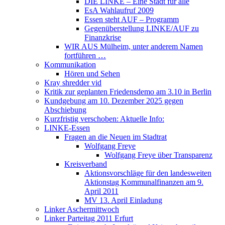
DIE LINKE – Eine Stadt für alle
EsA Wahlaufruf 2009
Essen steht AUF – Programm
Gegenüberstellung LINKE/AUF zu
Finanzkrise
WIR AUS Mülheim, unter anderem Namen
fortführen …
Kommunikation
Hören und Sehen
Kray shredder vid
Kritik zur geplanten Friedensdemo am 3.10 in Berlin
Kundgebung am 10. Dezember 2025 gegen
Abschiebung
Kurzfristig verschoben: Aktuelle Info:
LINKE-Essen
Fragen an die Neuen im Stadtrat
Wolfgang Freye
Wolfgang Freye über Transparenz
Kreisverband
Aktionsvorschläge für den landesweiten
Aktionstag Kommunalfinanzen am 9.
April 2011
MV 13. April Einladung
Linker Aschermittwoch
Linker Parteitag 2011 Erfurt