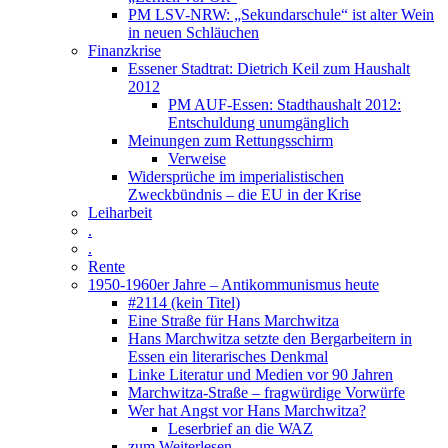
PM LSV-NRW: „Sekundarschule“ ist alter Wein
in neuen Schläuchen
Finanzkrise
Essener Stadtrat: Dietrich Keil zum Haushalt
2012
PM AUF-Essen: Stadthaushalt 2012:
Entschuldung unumgänglich
Meinungen zum Rettungsschirm
Verweise
Widersprüche im imperialistischen
Zweckbündnis – die EU in der Krise
Leiharbeit
.
.
Rente
1950-1960er Jahre – Antikommunismus heute
#2114 (kein Titel)
Eine Straße für Hans Marchwitza
Hans Marchwitza setzte den Bergarbeitern in
Essen ein literarisches Denkmal
Linke Literatur und Medien vor 90 Jahren
Marchwitza-Straße – fragwürdige Vorwürfe
Wer hat Angst vor Hans Marchwitza?
Leserbrief an die WAZ
zum Weiterlesen