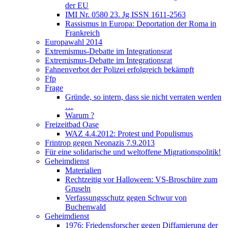
der EU
IMI Nr. 0580 23. Jg ISSN 1611-2563
Rassismus in Europa: Deportation der Roma in
Frankreich
Europawahl 2014
Extremismus-Debatte im Integrationsrat
Extremismus-Debatte im Integrationsrat
Fahnenverbot der Polizei erfolgreich bekämpft
Ffp
Frage
Gründe, so intern, dass sie nicht verraten werden
…
Warum ?
Freizeitbad Oase
WAZ 4.4.2012: Protest und Populismus
Frintrop gegen Neonazis 7.9.2013
Für eine solidarische und weltoffene Migrationspolitik!
Geheimdienst
Materialien
Rechtzeitig vor Halloween: VS-Broschüre zum
Gruseln
Verfassungsschutz gegen Schwur von
Buchenwald
Geheimdienst
1976: Friedensforscher gegen Diffamierung der