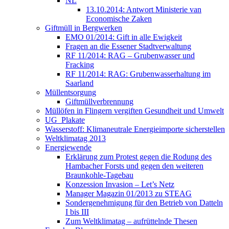
NL
13.10.2014: Antwort Ministerie van
Economische Zaken
Giftmüll in Bergwerken
EMO 01/2014: Gift in alle Ewigkeit
Fragen an die Essener Stadtverwaltung
RF 11/2014: RAG – Grubenwasser und
Fracking
RF 11/2014: RAG: Grubenwasserhaltung im
Saarland
Müllentsorgung
Giftmüllverbrennung
Müllöfen in Flingern vergiften Gesundheit und Umwelt
UG_Plakate
Wasserstoff: Klimaneutrale Energieimporte sicherstellen
Weltklimatag 2013
Energiewende
Erklärung zum Protest gegen die Rodung des
Hambacher Forsts und gegen den weiteren
Braunkohle-Tagebau
Konzession Invasion – Let’s Netz
Manager Magazin 01/2013 zu STEAG
Sondergenehmigung für den Betrieb von Datteln
I bis III
Zum Weltklimatag – aufrüttelnde Thesen