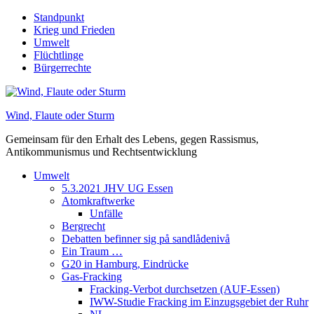
Skip
Standpunkt
to
Krieg und Frieden
content
Umwelt
Flüchtlinge
Bürgerrechte
Wind, Flaute oder Sturm
Gemeinsam für den Erhalt des Lebens, gegen Rassismus,
Antikommunismus und Rechtsentwicklung
Umwelt
5.3.2021 JHV UG Essen
Atomkraftwerke
Unfälle
Bergrecht
Debatten befinner sig på sandlådenivå
Ein Traum …
G20 in Hamburg, Eindrücke
Gas-Fracking
Fracking-Verbot durchsetzen (AUF-Essen)
IWW-Studie Fracking im Einzugsgebiet der Ruhr