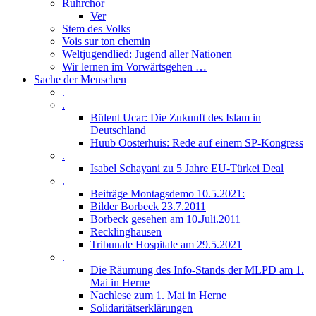
Ruhrchor
Ver
Stem des Volks
Vois sur ton chemin
Weltjugendlied: Jugend aller Nationen
Wir lernen im Vorwärtsgehen …
Sache der Menschen
.
.
Bülent Ucar: Die Zukunft des Islam in
Deutschland
Huub Oosterhuis: Rede auf einem SP-Kongress
.
Isabel Schayani zu 5 Jahre EU-Türkei Deal
.
Beiträge Montagsdemo 10.5.2021:
Bilder Borbeck 23.7.2011
Borbeck gesehen am 10.Juli.2011
Recklinghausen
Tribunale Hospitale am 29.5.2021
.
Die Räumung des Info-Stands der MLPD am 1.
Mai in Herne
Nachlese zum 1. Mai in Herne
Solidaritätserklärungen