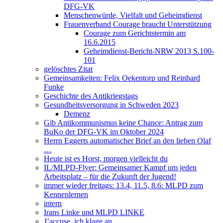
DFG-VK
Menschenwürde, Vielfalt und Geheimdienst
Frauenverband Courage braucht Unterstützung
Courage zum Gerichtstermin am
16.6.2015
Geheimdienst-Bericht-NRW 2013 S.100-
101
gelöschtes Zitat
Gemeinsamkeiten: Felix Oekentorp und Reinhard
Funke
Geschichte des Antikriegstags
Gesundheitsversorgung in Schweden 2023
Demenz
Gib Antikommunismus keine Chance: Antrag zum
BuKo der DFG-VK im Oktober 2024
Herrn Eggerts automatischer Brief an den lieben Olaf
…
Heute ist es Horst, morgen vielleicht du
IL/MLPD-Flyer: Gemeinsamer Kampf um jeden
Arbeitsplatz – für die Zukunft der Jugend!
immer wieder freitags: 13.4, 11.5, 8.6: MLPD zum
Kennenlernen
intern
Irans Linke und MLPD LINKE
J’accuse, ich klage an