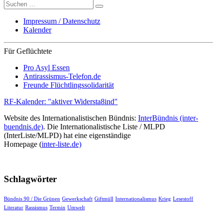
Suche
nach:
Impressum / Datenschutz
Kalender
Für Geflüchtete
Pro Asyl Essen
Antirassismus-Telefon.de
Freunde Flüchtlingssolidarität
RF-Kalender: "aktiver Widersta8ind"
Website des Internationalistischen Bündnis:
InterBündnis (inter-
buendnis.de)
. Die Internationalistische Liste / MLPD
(InterListe/MLPD) hat eine eigenständige
Homepage (
inter-liste.de)
Schlagwörter
Bündnis 90 / Die Grünen
Gewerkschaft
Giftmüll
Internationalismus
Krieg
Lesestoff
Literatur
Rassismus
Termin
Umwelt