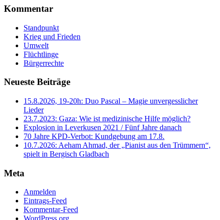
Kommentar
Standpunkt
Krieg und Frieden
Umwelt
Flüchtlinge
Bürgerrechte
Neueste Beiträge
15.8.2026, 19-20h: Duo Pascal – Magie unvergesslicher
Lieder
23.7.2023: Gaza: Wie ist medizinische Hilfe möglich?
Explosion in Leverkusen 2021 / Fünf Jahre danach
70 Jahre KPD‑Verbot: Kundgebung am 17.8.
10.7.2026: Aeham Ahmad, der „Pianist aus den Trümmern“,
spielt in Bergisch Gladbach
Meta
Anmelden
Eintrags-Feed
Kommentar-Feed
WordPress.org