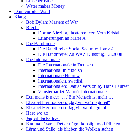
Emscher Blues
Water makes Money
Dannenröder Wald
Klang
Bob Dylan: Masters of War
Brecht
Dorine Niezing, theaterconcert Vom Kristall
Erinnerungen an Marie A
Die Bandbreite
Die Bandbreite: Social Security: Hartz 4
Die Bandbreite: Zu WAZ Duisburg 1.8.2008
Die Internationale
Die Internationale in Deutsch
International In Yiddish
Internationale Hebrew
Internationalen, swedish
Internationalen: Danish version by Hans Laursen
Vänsterpartiet Malmö: Internationale
Een mens is meer … / Ein Mensch ist mehr …
Elisabet Hermodsson: „Jag vill va‘ diagonal“
Elisabet Hermodsson: Jag vill va‘ diagonal
Here we go
Jag vill tacka livet
Knutna nävar – Det är något konstigt med friheten
Lärm und Stille: als blieben die Wolken stehen