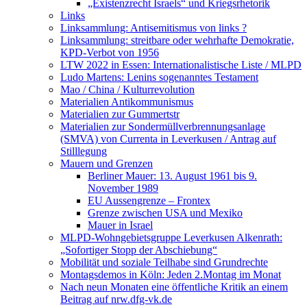
„Existenzrecht Israels“ und Kriegsrhetorik
Links
Linksammlung: Antisemitismus von links ?
Linksammlung: streitbare oder wehrhafte Demokratie,
KPD-Verbot von 1956
LTW 2022 in Essen: Internationalistische Liste / MLPD
Ludo Martens: Lenins sogenanntes Testament
Mao / China / Kulturrevolution
Materialien Antikommunismus
Materialien zur Gummertstr
Materialien zur Sondermüllverbrennungsanlage
(SMVA) von Currenta in Leverkusen / Antrag auf
Stilllegung
Mauern und Grenzen
Berliner Mauer: 13. August 1961 bis 9.
November 1989
EU Aussengrenze – Frontex
Grenze zwischen USA und Mexiko
Mauer in Israel
MLPD-Wohngebietsgruppe Leverkusen Alkenrath:
„Sofortiger Stopp der Abschiebung“
Mobilität und soziale Teilhabe sind Grundrechte
Montagsdemos in Köln: Jeden 2.Montag im Monat
Nach neun Monaten eine öffentliche Kritik an einem
Beitrag auf nrw.dfg-vk.de