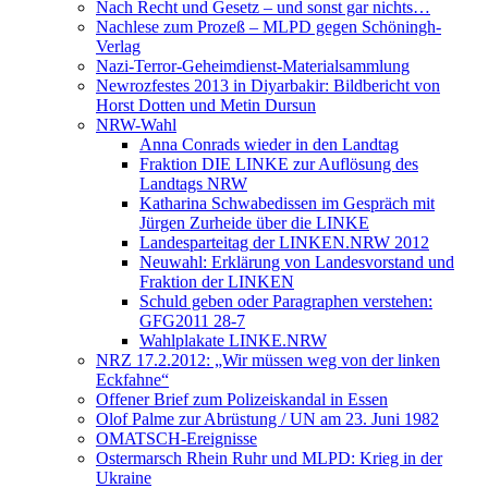
Nach Recht und Gesetz – und sonst gar nichts…
Nachlese zum Prozeß – MLPD gegen Schöningh-
Verlag
Nazi-Terror-Geheimdienst-Materialsammlung
Newrozfestes 2013 in Diyarbakir: Bildbericht von
Horst Dotten und Metin Dursun
NRW-Wahl
Anna Conrads wieder in den Landtag
Fraktion DIE LINKE zur Auflösung des
Landtags NRW
Katharina Schwabedissen im Gespräch mit
Jürgen Zurheide über die LINKE
Landesparteitag der LINKEN.NRW 2012
Neuwahl: Erklärung von Landesvorstand und
Fraktion der LINKEN
Schuld geben oder Paragraphen verstehen:
GFG2011 28-7
Wahlplakate LINKE.NRW
NRZ 17.2.2012: „Wir müssen weg von der linken
Eckfahne“
Offener Brief zum Polizeiskandal in Essen
Olof Palme zur Abrüstung / UN am 23. Juni 1982
OMATSCH-Ereignisse
Ostermarsch Rhein Ruhr und MLPD: Krieg in der
Ukraine