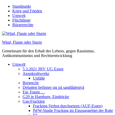
Skip
Standpunkt
to
Krieg und Frieden
content
Umwelt
Flüchtlinge
Bürgerrechte
Wind, Flaute oder Sturm
Gemeinsam für den Erhalt des Lebens, gegen Rassismus,
Antikommunismus und Rechtsentwicklung
Umwelt
5.3.2021 JHV UG Essen
Atomkraftwerke
Unfälle
Bergrecht
Debatten befinner sig på sandlådenivå
Ein Traum …
G20 in Hamburg, Eindrücke
Gas-Fracking
Fracking-Verbot durchsetzen (AUF-Essen)
IWW-Studie Fracking im Einzugsgebiet der Ruhr