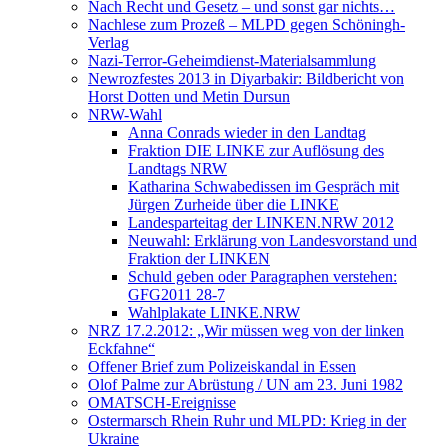
Nach Recht und Gesetz – und sonst gar nichts…
Nachlese zum Prozeß – MLPD gegen Schöningh-
Verlag
Nazi-Terror-Geheimdienst-Materialsammlung
Newrozfestes 2013 in Diyarbakir: Bildbericht von
Horst Dotten und Metin Dursun
NRW-Wahl
Anna Conrads wieder in den Landtag
Fraktion DIE LINKE zur Auflösung des
Landtags NRW
Katharina Schwabedissen im Gespräch mit
Jürgen Zurheide über die LINKE
Landesparteitag der LINKEN.NRW 2012
Neuwahl: Erklärung von Landesvorstand und
Fraktion der LINKEN
Schuld geben oder Paragraphen verstehen:
GFG2011 28-7
Wahlplakate LINKE.NRW
NRZ 17.2.2012: „Wir müssen weg von der linken
Eckfahne“
Offener Brief zum Polizeiskandal in Essen
Olof Palme zur Abrüstung / UN am 23. Juni 1982
OMATSCH-Ereignisse
Ostermarsch Rhein Ruhr und MLPD: Krieg in der
Ukraine