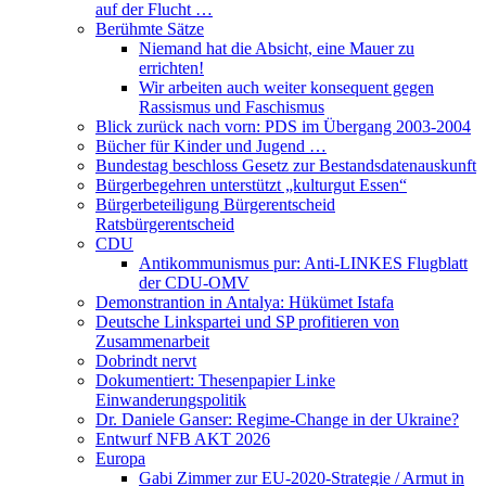
auf der Flucht …
Berühmte Sätze
Niemand hat die Absicht, eine Mauer zu
errichten!
Wir arbeiten auch weiter konsequent gegen
Rassismus und Faschismus
Blick zurück nach vorn: PDS im Übergang 2003-2004
Bücher für Kinder und Jugend …
Bundestag beschloss Gesetz zur Bestandsdatenauskunft
Bürgerbegehren unterstützt „kulturgut Essen“
Bürgerbeteiligung Bürgerentscheid
Ratsbürgerentscheid
CDU
Antikommunismus pur: Anti-LINKES Flugblatt
der CDU-OMV
Demonstrantion in Antalya: Hükümet Istafa
Deutsche Linkspartei und SP profitieren von
Zusammenarbeit
Dobrindt nervt
Dokumentiert: Thesenpapier Linke
Einwanderungspolitik
Dr. Daniele Ganser: Regime-Change in der Ukraine?
Entwurf NFB AKT 2026
Europa
Gabi Zimmer zur EU-2020-Strategie / Armut in