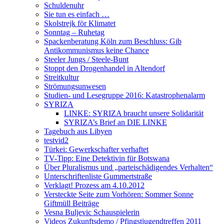
Schuldenuhr
Sie tun es einfach …
Skolstrejk för Klimatet
Sonntag – Ruhetag
Spackenberatung Köln zum Beschluss: Gib
Antikommunismus keine Chance
Steeler Jungs / Steele-Bunt
Stoppt den Drogenhandel in Altendorf
Streitkultur
Strömungsunwesen
Studien- und Lesegruppe 2016: Katastrophenalarm
SYRIZA
LINKE: SYRIZA braucht unsere Solidarität
SYRIZA’s Brief an DIE LINKE
Tagebuch aus Libyen
testvid2
Türkei: Gewerkschafter verhaftet
TV-Tipp: Eine Detektivin für Botswana
Über Pluralismus und „parteischädigendes Verhalten“
Unterschriftenliste Gummertstraße
Verklagt! Prozess am 4.10.2012
Versteckte Seite zum Vorhören: Sommer Sonne
Giftmüll Beiträge
Vesna Buljevic Schauspielerin
Videos Zukunftsdemo / Pfingstjugendtreffen 2011