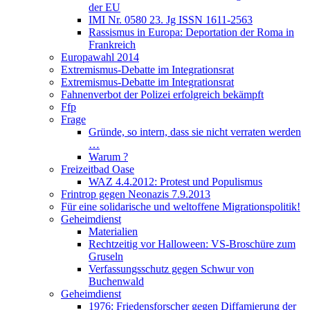
der EU
IMI Nr. 0580 23. Jg ISSN 1611-2563
Rassismus in Europa: Deportation der Roma in
Frankreich
Europawahl 2014
Extremismus-Debatte im Integrationsrat
Extremismus-Debatte im Integrationsrat
Fahnenverbot der Polizei erfolgreich bekämpft
Ffp
Frage
Gründe, so intern, dass sie nicht verraten werden
…
Warum ?
Freizeitbad Oase
WAZ 4.4.2012: Protest und Populismus
Frintrop gegen Neonazis 7.9.2013
Für eine solidarische und weltoffene Migrationspolitik!
Geheimdienst
Materialien
Rechtzeitig vor Halloween: VS-Broschüre zum
Gruseln
Verfassungsschutz gegen Schwur von
Buchenwald
Geheimdienst
1976: Friedensforscher gegen Diffamierung der