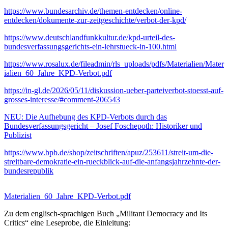
https://www.bundesarchiv.de/themen-entdecken/online-
entdecken/dokumente-zur-zeitgeschichte/verbot-der-kpd/
https://www.deutschlandfunkkultur.de/kpd-urteil-des-
bundesverfassungsgerichts-ein-lehrstueck-in-100.html
https://www.rosalux.de/fileadmin/rls_uploads/pdfs/Materialien/Mater
ialien_60_Jahre_KPD-Verbot.pdf
https://in-gl.de/2026/05/11/diskussion-ueber-parteiverbot-stoesst-auf-
grosses-interesse/#comment-206543
NEU: Die Aufhebung des KPD-Verbots durch das
Bundesverfassungsgericht – Josef Foschepoth: Historiker und
Publizist
https://www.bpb.de/shop/zeitschriften/apuz/253611/streit-um-die-
streitbare-demokratie-ein-rueckblick-auf-die-anfangsjahrzehnte-der-
bundesrepublik
Materialien_60_Jahre_KPD-Verbot.pdf
Zu dem englisch-sprachigen Buch „Militant Democracy and Its
Critics“ eine Leseprobe, die Einleitung: