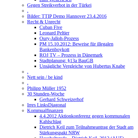
Gegen Streikverbot in der Türkei
.
Bilder: TTIP Demo Hannover 23.4.2016
Recht & Unrecht
Cuban Five
Leonard Peltier
Oury-Jalloh-Prozess
PM 15.10.2012: Beweise für illegalen
Bankenboykott
ROJ TV – Prozess in Dänemark
Stadtplanung: §13a BauGB
Unsägliche Vergleiche von Hubertus Knabe
.
Nett sein / be kind
.
Philipp Müller 1952
30 Stunden-Woche
Gerhard Schweizerhof
Irres LinksDiagonal
Kommualfinanzen
4.4.2012 Aktionkonferenz gegen kommunalen
Kahlschlag
Dietrich Keil zum Teilnahmeantrag der Stadt am
Stärkungspakt NRW