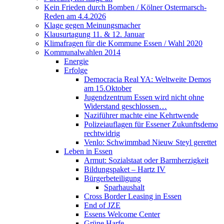
Kein Frieden durch Bomben / Kölner Ostermarsch-
Reden am 4.4.2026
Klage gegen Meinungsmacher
Klausurtagung 11. & 12. Januar
Klimafragen für die Kommune Essen / Wahl 2020
Kommunalwahlen 2014
Energie
Erfolge
Democracia Real YA: Weltweite Demos
am 15.Oktober
Jugendzentrum Essen wird nicht ohne
Widerstand geschlossen…
Naziführer machte eine Kehrtwende
Polizeiauflagen für Essener Zukunftsdemo
rechtwidrig
Venlo: Schwimmbad Nieuw Steyl gerettet
Leben in Essen
Armut: Sozialstaat oder Barmherzigkeit
Bildungspaket – Hartz IV
Bürgerbeteiligung
Sparhaushalt
Cross Border Leasing in Essen
End of JZE
Essens Welcome Center
Grüne Harfe