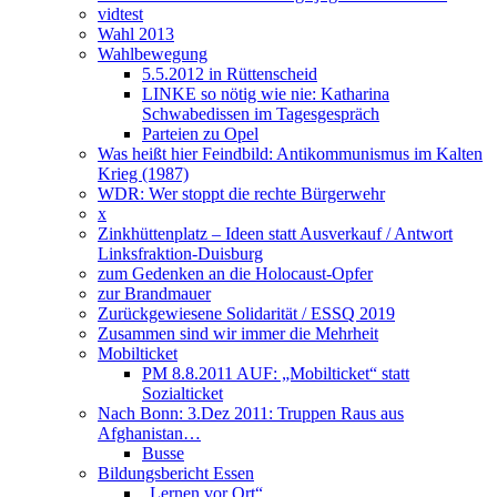
vidtest
Wahl 2013
Wahlbewegung
5.5.2012 in Rüttenscheid
LINKE so nötig wie nie: Katharina
Schwabedissen im Tagesgespräch
Parteien zu Opel
Was heißt hier Feindbild: Antikommunismus im Kalten
Krieg (1987)
WDR: Wer stoppt die rechte Bürgerwehr
x
Zinkhüttenplatz – Ideen statt Ausverkauf / Antwort
Linksfraktion-Duisburg
zum Gedenken an die Holocaust-Opfer
zur Brandmauer
Zurückgewiesene Solidarität / ESSQ 2019
Zusammen sind wir immer die Mehrheit
Mobilticket
PM 8.8.2011 AUF: „Mobilticket“ statt
Sozialticket
Nach Bonn: 3.Dez 2011: Truppen Raus aus
Afghanistan…
Busse
Bildungsbericht Essen
„Lernen vor Ort“