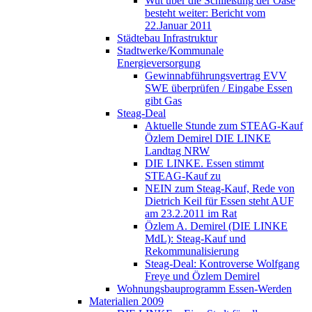
Wut über die Schließung der Oase
besteht weiter: Bericht vom
22.Januar 2011
Städtebau Infrastruktur
Stadtwerke/Kommunale
Energieversorgung
Gewinnabführungsvertrag EVV
SWE überprüfen / Eingabe Essen
gibt Gas
Steag-Deal
Aktuelle Stunde zum STEAG-Kauf
Özlem Demirel DIE LINKE
Landtag NRW
DIE LINKE. Essen stimmt
STEAG-Kauf zu
NEIN zum Steag-Kauf, Rede von
Dietrich Keil für Essen steht AUF
am 23.2.2011 im Rat
Özlem A. Demirel (DIE LINKE
MdL): Steag-Kauf und
Rekommunalisierung
Steag-Deal: Kontroverse Wolfgang
Freye und Özlem Demirel
Wohnungsbauprogramm Essen-Werden
Materialien 2009