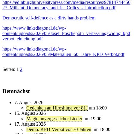
https://edinburghuniversitypress.com/media/resources/97814744456
27_Militant_Democracy_and_its_Critics_-_introduction.pdf
Democratic self-defence as a dirty hands problem
https://www.linksdiagonal.de/wp-
content/uploads/2026/05/Josef_Foschepoth_verfassungswidrig_kpd
verbot_einleitung.pdf
https://www.linksdiagonal.de/wp-
content/uploads/2026/05/Materialien_60_Jahre_KPD-Verbot.pdf
Seiten:
1
2
Demnächst
7. August 2026
Gedenken an Hiroshima vor 81J
um 18:00
15. August 2026
Magie unvergesslicher Lieder
um 19:00
17. August 2026
Demo: KPD-Verbot vor 70 Jahren
um 18:00