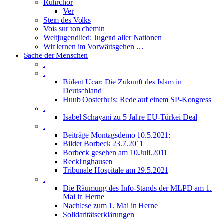
Ruhrchor
Ver
Stem des Volks
Vois sur ton chemin
Weltjugendlied: Jugend aller Nationen
Wir lernen im Vorwärtsgehen …
Sache der Menschen
.
.
Bülent Ucar: Die Zukunft des Islam in
Deutschland
Huub Oosterhuis: Rede auf einem SP-Kongress
.
Isabel Schayani zu 5 Jahre EU-Türkei Deal
.
Beiträge Montagsdemo 10.5.2021:
Bilder Borbeck 23.7.2011
Borbeck gesehen am 10.Juli.2011
Recklinghausen
Tribunale Hospitale am 29.5.2021
.
Die Räumung des Info-Stands der MLPD am 1.
Mai in Herne
Nachlese zum 1. Mai in Herne
Solidaritätserklärungen