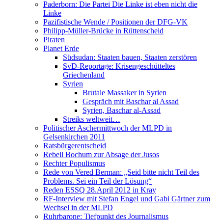
Paderborn: Die Partei Die Linke ist eben nicht die
Linke
Pazifistische Wende / Positionen der DFG-VK
Philipp-Müller-Brücke in Rüttenscheid
Piraten
Planet Erde
Südsudan: Staaten bauen, Staaten zerstören
SvD-Reportage: Krisengeschütteltes
Griechenland
Syrien
Brutale Massaker in Syrien
Gespräch mit Baschar al Assad
Syrien, Baschar al-Assad
Streiks weltweit…
Politischer Aschermittwoch der MLPD in
Gelsenkirchen 2011
Ratsbürgerentscheid
Rebell Bochum zur Absage der Jusos
Rechter Populismus
Rede von Vered Berman: „Seid bitte nicht Teil des
Problems. Sei ein Teil der Lösung“
Reden ESSQ 28.April 2012 in Kray
RF-Interview mit Stefan Engel und Gabi Gärtner zum
Wechsel in der MLPD
Ruhrbarone: Tiefpunkt des Journalismus