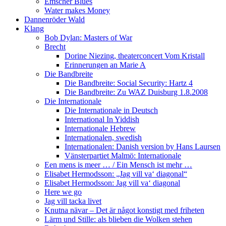
Emscher Blues
Water makes Money
Dannenröder Wald
Klang
Bob Dylan: Masters of War
Brecht
Dorine Niezing, theaterconcert Vom Kristall
Erinnerungen an Marie A
Die Bandbreite
Die Bandbreite: Social Security: Hartz 4
Die Bandbreite: Zu WAZ Duisburg 1.8.2008
Die Internationale
Die Internationale in Deutsch
International In Yiddish
Internationale Hebrew
Internationalen, swedish
Internationalen: Danish version by Hans Laursen
Vänsterpartiet Malmö: Internationale
Een mens is meer … / Ein Mensch ist mehr …
Elisabet Hermodsson: „Jag vill va‘ diagonal“
Elisabet Hermodsson: Jag vill va‘ diagonal
Here we go
Jag vill tacka livet
Knutna nävar – Det är något konstigt med friheten
Lärm und Stille: als blieben die Wolken stehen