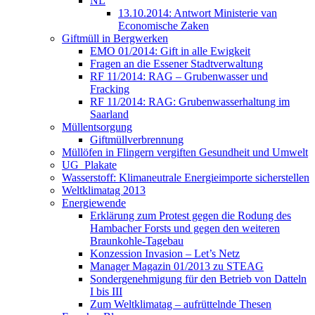
NL
13.10.2014: Antwort Ministerie van
Economische Zaken
Giftmüll in Bergwerken
EMO 01/2014: Gift in alle Ewigkeit
Fragen an die Essener Stadtverwaltung
RF 11/2014: RAG – Grubenwasser und
Fracking
RF 11/2014: RAG: Grubenwasserhaltung im
Saarland
Müllentsorgung
Giftmüllverbrennung
Müllöfen in Flingern vergiften Gesundheit und Umwelt
UG_Plakate
Wasserstoff: Klimaneutrale Energieimporte sicherstellen
Weltklimatag 2013
Energiewende
Erklärung zum Protest gegen die Rodung des
Hambacher Forsts und gegen den weiteren
Braunkohle-Tagebau
Konzession Invasion – Let’s Netz
Manager Magazin 01/2013 zu STEAG
Sondergenehmigung für den Betrieb von Datteln
I bis III
Zum Weltklimatag – aufrüttelnde Thesen