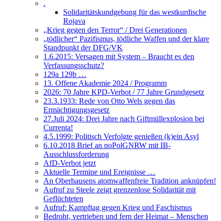
.
Solidaritätskundgebung für das westkurdische
Rojava
„Krieg gegen den Terror“ / Drei Generationen
„tödlicher“ Pazifismus, tödliche Waffen und der klare
Standpunkt der DFG/VK
1.6.2015: Versagen mit System – Braucht es den
Verfassungsschutz?
129a 129b …
13. Offene Akademie 2024 / Programm
2026: 70 Jahre KPD-Verbot / 77 Jahre Grundgesetz
23.3.1933: Rede von Otto Wels gegen das
Ermächtigungsgesetz
27.Juli 2024: Drei Jahre nach Giftmüllexplosion bei
Currenta!
4.5.1999: Politisch Verfolgte genießen (k)ein Asyl
6.10.2018 Brief an noPolGNRW mit IB-
Ausschlussforderung
AfD-Verbot jetzt
Aktuelle Termine und Ereignisse …
An Oberhausens atomwaffenfreie Tradition anknüpfen!
Aufruf zu Steele zeigt grenzenlose Solidarität mit
Geflüchteten
Aufruf: Kampftag gegen Krieg und Faschismus
Bedroht, vertrieben und fern der Heimat – Menschen