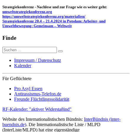
Strategiekonferenz - Nachlese und zur Frage wie es weiter geht:
umweltstrategiekonferenz.org
https://umweltstrategiekonferenz.org/materialien/
Strategiekonferenz 20.4 – 21.4.2024 in Potsdam: Arbeiter- und
Umweltbewegung: Gemeinsam – Weltweit
Finde
Suche
nach:
Impressum / Datenschutz
Kalender
Für Geflüchtete
Pro Asyl Essen
Antirassismus-Telefon.de
Freunde Flüchtlingssolidarität
RF-Kalender: "aktiver Widersta8ind"
Website des Internationalistischen Bündnis:
InterBündnis (inter-
buendnis.de)
. Die Internationalistische Liste / MLPD
(InterListe/MLPD) hat eine eigenständige