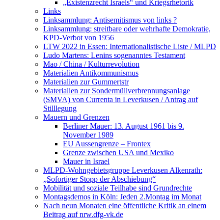
„Existenzrecht Israels“ und Kriegsrhetorik
Links
Linksammlung: Antisemitismus von links ?
Linksammlung: streitbare oder wehrhafte Demokratie,
KPD-Verbot von 1956
LTW 2022 in Essen: Internationalistische Liste / MLPD
Ludo Martens: Lenins sogenanntes Testament
Mao / China / Kulturrevolution
Materialien Antikommunismus
Materialien zur Gummertstr
Materialien zur Sondermüllverbrennungsanlage
(SMVA) von Currenta in Leverkusen / Antrag auf
Stilllegung
Mauern und Grenzen
Berliner Mauer: 13. August 1961 bis 9.
November 1989
EU Aussengrenze – Frontex
Grenze zwischen USA und Mexiko
Mauer in Israel
MLPD-Wohngebietsgruppe Leverkusen Alkenrath:
„Sofortiger Stopp der Abschiebung“
Mobilität und soziale Teilhabe sind Grundrechte
Montagsdemos in Köln: Jeden 2.Montag im Monat
Nach neun Monaten eine öffentliche Kritik an einem
Beitrag auf nrw.dfg-vk.de