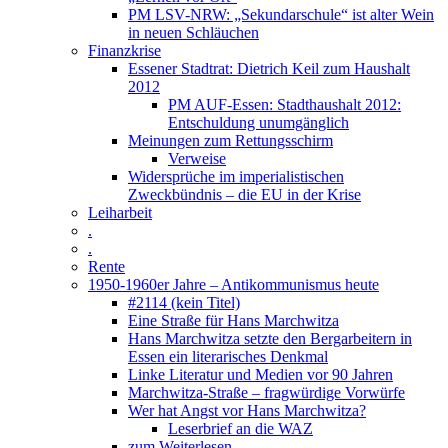
PM LSV-NRW: „Sekundarschule“ ist alter Wein
in neuen Schläuchen
Finanzkrise
Essener Stadtrat: Dietrich Keil zum Haushalt
2012
PM AUF-Essen: Stadthaushalt 2012:
Entschuldung unumgänglich
Meinungen zum Rettungsschirm
Verweise
Widersprüche im imperialistischen
Zweckbündnis – die EU in der Krise
Leiharbeit
.
.
Rente
1950-1960er Jahre – Antikommunismus heute
#2114 (kein Titel)
Eine Straße für Hans Marchwitza
Hans Marchwitza setzte den Bergarbeitern in
Essen ein literarisches Denkmal
Linke Literatur und Medien vor 90 Jahren
Marchwitza-Straße – fragwürdige Vorwürfe
Wer hat Angst vor Hans Marchwitza?
Leserbrief an die WAZ
zum Weiterlesen