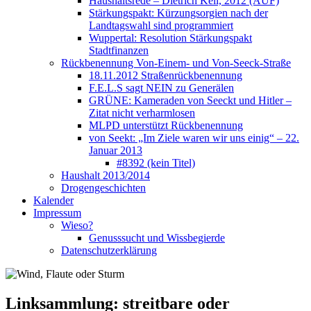
Haushaltsrede – Dietrich Keil, 2012 (AUF)
Stärkungspakt: Kürzungsorgien nach der
Landtagswahl sind programmiert
Wuppertal: Resolution Stärkungspakt
Stadtfinanzen
Rückbenennung Von-Einem- und Von-Seeck-Straße
18.11.2012 Straßenrückbenennung
F.E.L.S sagt NEIN zu Generälen
GRÜNE: Kameraden von Seeckt und Hitler –
Zitat nicht verharmlosen
MLPD unterstützt Rückbenennung
von Seekt: „Im Ziele waren wir uns einig“ – 22.
Januar 2013
#8392 (kein Titel)
Haushalt 2013/2014
Drogengeschichten
Kalender
Impressum
Wieso?
Genusssucht und Wissbegierde
Datenschutzerklärung
Linksammlung: streitbare oder