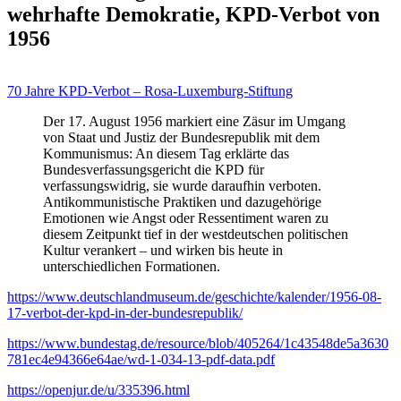
wehrhafte Demokratie, KPD-Verbot von
1956
70 Jahre KPD-Verbot – Rosa-Luxemburg-Stiftung
Der 17. August 1956 markiert eine Zäsur im Umgang
von Staat und Justiz der Bundesrepublik mit dem
Kommunismus: An diesem Tag erklärte das
Bundesverfassungsgericht die KPD für
verfassungswidrig, sie wurde daraufhin verboten.
Antikommunistische Praktiken und dazugehörige
Emotionen wie Angst oder Ressentiment waren zu
diesem Zeitpunkt tief in der westdeutschen politischen
Kultur verankert – und wirken bis heute in
unterschiedlichen Formationen.
https://www.deutschlandmuseum.de/geschichte/kalender/1956-08-
17-verbot-der-kpd-in-der-bundesrepublik/
https://www.bundestag.de/resource/blob/405264/1c43548de5a3630
781ec4e94366e64ae/wd-1-034-13-pdf-data.pdf
https://openjur.de/u/335396.html