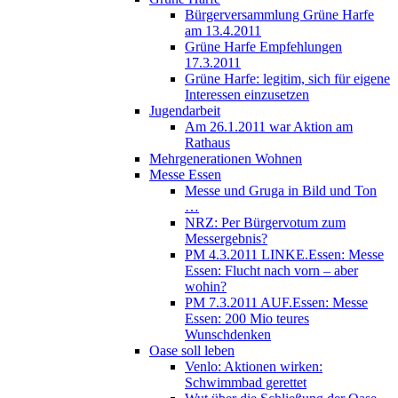
Bürgerversammlung Grüne Harfe
am 13.4.2011
Grüne Harfe Empfehlungen
17.3.2011
Grüne Harfe: legitim, sich für eigene
Interessen einzusetzen
Jugendarbeit
Am 26.1.2011 war Aktion am
Rathaus
Mehrgenerationen Wohnen
Messe Essen
Messe und Gruga in Bild und Ton
…
NRZ: Per Bürgervotum zum
Messergebnis?
PM 4.3.2011 LINKE.Essen: Messe
Essen: Flucht nach vorn – aber
wohin?
PM 7.3.2011 AUF.Essen: Messe
Essen: 200 Mio teures
Wunschdenken
Oase soll leben
Venlo: Aktionen wirken:
Schwimmbad gerettet