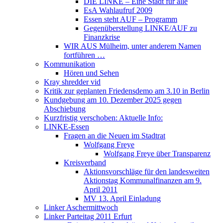
DIE LINKE – Eine Stadt für alle
EsA Wahlaufruf 2009
Essen steht AUF – Programm
Gegenüberstellung LINKE/AUF zu
Finanzkrise
WIR AUS Mülheim, unter anderem Namen
fortführen …
Kommunikation
Hören und Sehen
Kray shredder vid
Kritik zur geplanten Friedensdemo am 3.10 in Berlin
Kundgebung am 10. Dezember 2025 gegen
Abschiebung
Kurzfristig verschoben: Aktuelle Info:
LINKE-Essen
Fragen an die Neuen im Stadtrat
Wolfgang Freye
Wolfgang Freye über Transparenz
Kreisverband
Aktionsvorschläge für den landesweiten
Aktionstag Kommunalfinanzen am 9.
April 2011
MV 13. April Einladung
Linker Aschermittwoch
Linker Parteitag 2011 Erfurt