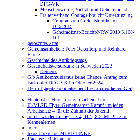
DFG-VK
Menschenwürde, Vielfalt und Geheimdienst
Frauenverband Courage braucht Unterstützung
Courage zum Gerichtstermin am
16.6.2015
Geheimdienst-Bericht-NRW 2013 S.100-
101
gelöschtes Zitat
Gemeinsamkeiten: Felix Oekentorp und Reinhard
Funke
Geschichte des Antikriegstags
Gesundheitsversorgung in Schweden 2023
Demenz
Gib Antikommunismus keine Chance: Antrag zum
BuKo der DFG-VK im Oktober 2024
Herrn Eggerts automatischer Brief an den lieben Olaf
…
Heute ist es Horst, morgen vielleicht du
IL/MLPD-Flyer: Gemeinsamer Kampf um jeden
Arbeitsplatz – für die Zukunft der Jugend!
immer wieder freitags: 13.4, 11.5, 8.6: MLPD zum
Kennenlernen
intern
Irans Linke und MLPD LINKE
J’accuse, ich klage an