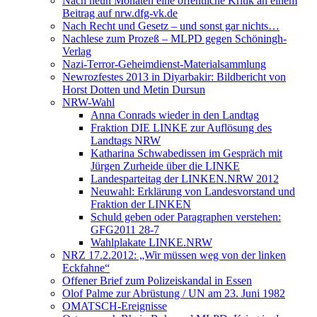
Nach neun Monaten eine öffentliche Kritik an einem
Beitrag auf nrw.dfg-vk.de
Nach Recht und Gesetz – und sonst gar nichts…
Nachlese zum Prozeß – MLPD gegen Schöningh-
Verlag
Nazi-Terror-Geheimdienst-Materialsammlung
Newrozfestes 2013 in Diyarbakir: Bildbericht von
Horst Dotten und Metin Dursun
NRW-Wahl
Anna Conrads wieder in den Landtag
Fraktion DIE LINKE zur Auflösung des
Landtags NRW
Katharina Schwabedissen im Gespräch mit
Jürgen Zurheide über die LINKE
Landesparteitag der LINKEN.NRW 2012
Neuwahl: Erklärung von Landesvorstand und
Fraktion der LINKEN
Schuld geben oder Paragraphen verstehen:
GFG2011 28-7
Wahlplakate LINKE.NRW
NRZ 17.2.2012: „Wir müssen weg von der linken
Eckfahne“
Offener Brief zum Polizeiskandal in Essen
Olof Palme zur Abrüstung / UN am 23. Juni 1982
OMATSCH-Ereignisse