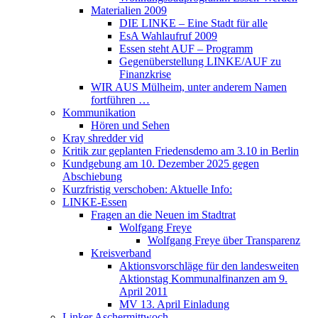
Materialien 2009
DIE LINKE – Eine Stadt für alle
EsA Wahlaufruf 2009
Essen steht AUF – Programm
Gegenüberstellung LINKE/AUF zu
Finanzkrise
WIR AUS Mülheim, unter anderem Namen
fortführen …
Kommunikation
Hören und Sehen
Kray shredder vid
Kritik zur geplanten Friedensdemo am 3.10 in Berlin
Kundgebung am 10. Dezember 2025 gegen
Abschiebung
Kurzfristig verschoben: Aktuelle Info:
LINKE-Essen
Fragen an die Neuen im Stadtrat
Wolfgang Freye
Wolfgang Freye über Transparenz
Kreisverband
Aktionsvorschläge für den landesweiten
Aktionstag Kommunalfinanzen am 9.
April 2011
MV 13. April Einladung
Linker Aschermittwoch