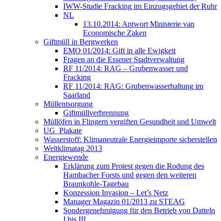
IWW-Studie Fracking im Einzugsgebiet der Ruhr
NL
13.10.2014: Antwort Ministerie van
Economische Zaken
Giftmüll in Bergwerken
EMO 01/2014: Gift in alle Ewigkeit
Fragen an die Essener Stadtverwaltung
RF 11/2014: RAG – Grubenwasser und
Fracking
RF 11/2014: RAG: Grubenwasserhaltung im
Saarland
Müllentsorgung
Giftmüllverbrennung
Müllöfen in Flingern vergiften Gesundheit und Umwelt
UG_Plakate
Wasserstoff: Klimaneutrale Energieimporte sicherstellen
Weltklimatag 2013
Energiewende
Erklärung zum Protest gegen die Rodung des
Hambacher Forsts und gegen den weiteren
Braunkohle-Tagebau
Konzession Invasion – Let’s Netz
Manager Magazin 01/2013 zu STEAG
Sondergenehmigung für den Betrieb von Datteln
I bis III