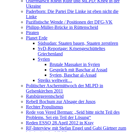
Ostermarsch Rhein Ruhr und MLPD: Krieg in der
Ukraine
Paderborn: Die Partei Die Linke ist eben nicht die
Linke
Pazifistische Wende / Positionen der DFG-VK
Philipp-Müller-Brücke in Rüttenscheid
Piraten
Planet Erde
Südsudan: Staaten bauen, Staaten zerstören
SvD-Reportage: Krisengeschütteltes
Griechenland
Syrien
Brutale Massaker in Syrien
Gespräch mit Baschar al Assad
Syrien, Baschar al-Assad
Streiks weltweit…
Politischer Aschermittwoch der MLPD in
Gelsenkirchen 2011
Ratsbürgerentscheid
Rebell Bochum zur Absage der Jusos
Rechter Populismus
Rede von Vered Berman: „Seid bitte nicht Teil des
Problems. Sei ein Teil der Lösung“
Reden ESSQ 28.April 2012 in Kray
RF-Interview mit Stefan Engel und Gabi Gärtner zum