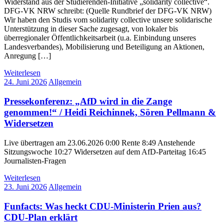
Widerstand aus der Studierenden-Initiative „solidarity collective“.
DFG-VK NRW schreibt: (Quelle Rundbrief der DFG-VK NRW)
Wir haben den Studis vom solidarity collective unsere solidarische
Unterstützung in dieser Sache zugesagt, von lokaler bis
überregionaler Öffentlichkeitsarbeit (u.a. Einbindung unseres
Landesverbandes), Mobilisierung und Beteiligung an Aktionen,
Anregung […]
Weiterlesen
24. Juni 2026
Allgemein
Pressekonferenz: „AfD wird in die Zange
genommen!“ / Heidi Reichinnek, Sören Pellmann &
Widersetzen
Live übertragen am 23.06.2026 0:00 Rente 8:49 Anstehende
Sitzungswoche 10:27 Widersetzen auf dem AfD-Parteitag 16:45
Journalisten-Fragen
Weiterlesen
23. Juni 2026
Allgemein
Funfacts: Was heckt CDU-Ministerin Prien aus?
CDU-Plan erklärt