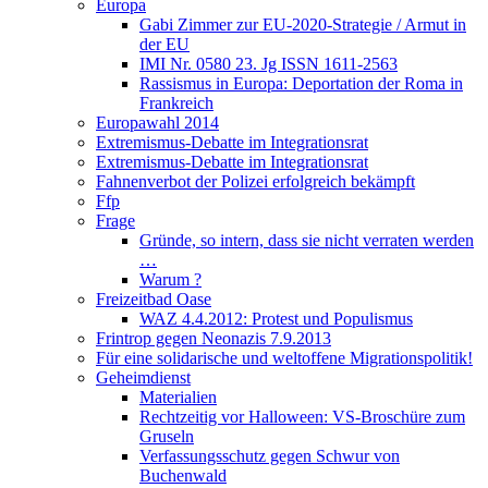
Europa
Gabi Zimmer zur EU-2020-Strategie / Armut in
der EU
IMI Nr. 0580 23. Jg ISSN 1611-2563
Rassismus in Europa: Deportation der Roma in
Frankreich
Europawahl 2014
Extremismus-Debatte im Integrationsrat
Extremismus-Debatte im Integrationsrat
Fahnenverbot der Polizei erfolgreich bekämpft
Ffp
Frage
Gründe, so intern, dass sie nicht verraten werden
…
Warum ?
Freizeitbad Oase
WAZ 4.4.2012: Protest und Populismus
Frintrop gegen Neonazis 7.9.2013
Für eine solidarische und weltoffene Migrationspolitik!
Geheimdienst
Materialien
Rechtzeitig vor Halloween: VS-Broschüre zum
Gruseln
Verfassungsschutz gegen Schwur von
Buchenwald