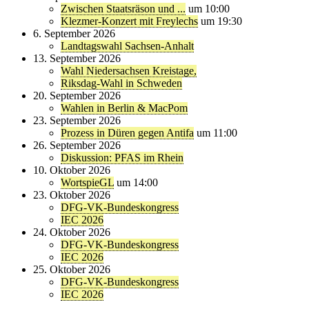
Zwischen Staatsräson und ...
um 10:00
Klezmer-Konzert mit Freylechs
um 19:30
6. September 2026
Landtagswahl Sachsen-Anhalt
13. September 2026
Wahl Niedersachsen Kreistage,
Riksdag-Wahl in Schweden
20. September 2026
Wahlen in Berlin & MacPom
23. September 2026
Prozess in Düren gegen Antifa
um 11:00
26. September 2026
Diskussion: PFAS im Rhein
10. Oktober 2026
WortspieGL
um 14:00
23. Oktober 2026
DFG-VK-Bundeskongress
IEC 2026
24. Oktober 2026
DFG-VK-Bundeskongress
IEC 2026
25. Oktober 2026
DFG-VK-Bundeskongress
IEC 2026