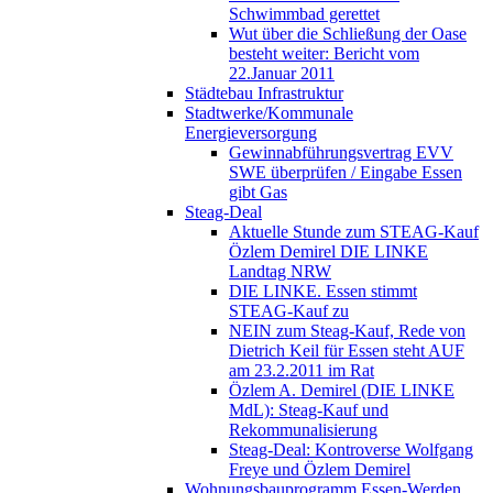
Schwimmbad gerettet
Wut über die Schließung der Oase
besteht weiter: Bericht vom
22.Januar 2011
Städtebau Infrastruktur
Stadtwerke/Kommunale
Energieversorgung
Gewinnabführungsvertrag EVV
SWE überprüfen / Eingabe Essen
gibt Gas
Steag-Deal
Aktuelle Stunde zum STEAG-Kauf
Özlem Demirel DIE LINKE
Landtag NRW
DIE LINKE. Essen stimmt
STEAG-Kauf zu
NEIN zum Steag-Kauf, Rede von
Dietrich Keil für Essen steht AUF
am 23.2.2011 im Rat
Özlem A. Demirel (DIE LINKE
MdL): Steag-Kauf und
Rekommunalisierung
Steag-Deal: Kontroverse Wolfgang
Freye und Özlem Demirel
Wohnungsbauprogramm Essen-Werden