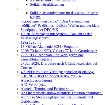
Nachlese zum 1. Mai in Herne
Solidaritätserklärungen
.
Solidaritätskundgebung für das westkurdische
Rojava
„Krieg gegen den Terror“ / Drei Generationen
„tödlicher“ Pazifismus, tödliche Waffen und der klare
Standpunkt der DFG/VK
1.6.2015: Versagen mit System – Braucht es den
Verfassungsschutz?
129a 129b …
13. Offene Akademie 2024 / Programm
2026: 70 Jahre KPD-Verbot / 77 Jahre Grundgesetz
23.3.1933: Rede von Otto Wels gegen das
Ermächtigungsgesetz
27.Juli 2024: Drei Jahre nach Giftmüllexplosion bei
Currenta!
4.5.1999: Politisch Verfolgte genießen (k)ein Asyl
6.10.2018 Brief an noPolGNRW mit IB-
Ausschlussforderung
AfD-Verbot jetzt
Aktuelle Termine und Ereignisse …
An Oberhausens atomwaffenfreie Tradition anknüpfen!
Aufruf zu Steele zeigt grenzenlose Solidarität mit
Geflüchteten