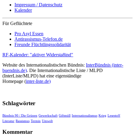
Impressum / Datenschutz
Kalender
Für Geflüchtete
Pro Asyl Essen
Antirassismus-Telefon.de
Freunde Flüchtlingssolidarität
RF-Kalender: "aktiver Widersta8ind"
Website des Internationalistischen Bündnis:
InterBündnis (inter-
buendnis.de)
. Die Internationalistische Liste / MLPD
(InterListe/MLPD) hat eine eigenständige
Homepage (
inter-liste.de)
Schlagwörter
Bündnis 90 / Die Grünen
Gewerkschaft
Giftmüll
Internationalismus
Krieg
Lesestoff
Literatur
Rassismus
Termin
Umwelt
Kommentar