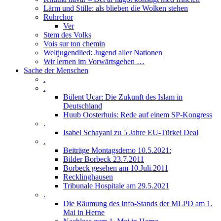
Lärm und Stille: als blieben die Wolken stehen
Ruhrchor
Ver
Stem des Volks
Vois sur ton chemin
Weltjugendlied: Jugend aller Nationen
Wir lernen im Vorwärtsgehen …
Sache der Menschen
.
.
Bülent Ucar: Die Zukunft des Islam in
Deutschland
Huub Oosterhuis: Rede auf einem SP-Kongress
.
Isabel Schayani zu 5 Jahre EU-Türkei Deal
.
Beiträge Montagsdemo 10.5.2021:
Bilder Borbeck 23.7.2011
Borbeck gesehen am 10.Juli.2011
Recklinghausen
Tribunale Hospitale am 29.5.2021
.
Die Räumung des Info-Stands der MLPD am 1.
Mai in Herne