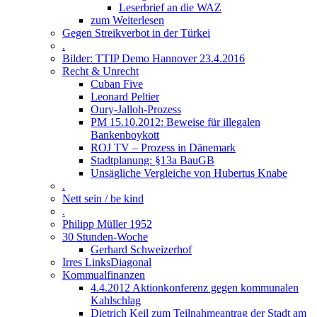
Leserbrief an die WAZ
zum Weiterlesen
Gegen Streikverbot in der Türkei
.
Bilder: TTIP Demo Hannover 23.4.2016
Recht & Unrecht
Cuban Five
Leonard Peltier
Oury-Jalloh-Prozess
PM 15.10.2012: Beweise für illegalen
Bankenboykott
ROJ TV – Prozess in Dänemark
Stadtplanung: §13a BauGB
Unsägliche Vergleiche von Hubertus Knabe
.
Nett sein / be kind
.
Philipp Müller 1952
30 Stunden-Woche
Gerhard Schweizerhof
Irres LinksDiagonal
Kommualfinanzen
4.4.2012 Aktionkonferenz gegen kommunalen
Kahlschlag
Dietrich Keil zum Teilnahmeantrag der Stadt am