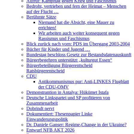
Aufruf: Kampftag gegen Krieg und Faschismus
Bedroht, vertrieben und fern der Heimat – Menschen
auf der Flucht …
Berühmte Sätze
Niemand hat die Absicht, eine Mauer zu
errichten!
Wir arbeiten auch weiter konsequent gegen
Rassismus und Faschismus
Blick zurück nach vorn: PDS im Übergang 2003-2004
Bücher für Kinder und Jugend …
Bundestag beschloss Gesetz zur Bestandsdatenauskunft
Bürgerbegehren unterstützt „kulturgut Essen“
Bürgerbeteiligung Bürgerentscheid
Ratsbürgerentscheid
CDU
Antikommunismus pur: Anti-LINKES Flugblatt
der CDU-OMV
Demonstrantion in Antalya: Hükümet Istafa
Deutsche Linkspartei und SP profitieren von
Zusammenarbeit
Dobrindt nervt
Dokumentiert: Thesenpapier Linke
Einwanderungspolitik
Dr. Daniele Ganser: Regime-Change in der Ukraine?
Entwurf NFB AKT 2026