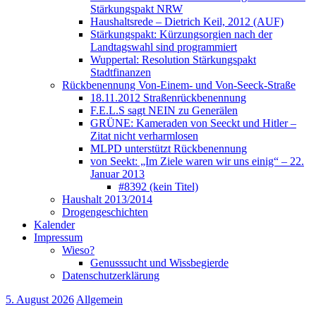
Stärkungspakt NRW
Haushaltsrede – Dietrich Keil, 2012 (AUF)
Stärkungspakt: Kürzungsorgien nach der
Landtagswahl sind programmiert
Wuppertal: Resolution Stärkungspakt
Stadtfinanzen
Rückbenennung Von-Einem- und Von-Seeck-Straße
18.11.2012 Straßenrückbenennung
F.E.L.S sagt NEIN zu Generälen
GRÜNE: Kameraden von Seeckt und Hitler –
Zitat nicht verharmlosen
MLPD unterstützt Rückbenennung
von Seekt: „Im Ziele waren wir uns einig“ – 22.
Januar 2013
#8392 (kein Titel)
Haushalt 2013/2014
Drogengeschichten
Kalender
Impressum
Wieso?
Genusssucht und Wissbegierde
Datenschutzerklärung
5. August 2026
Allgemein