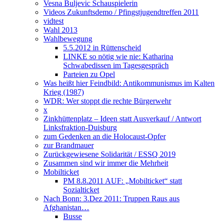
Vesna Buljevic Schauspielerin
Videos Zukunftsdemo / Pfingstjugendtreffen 2011
vidtest
Wahl 2013
Wahlbewegung
5.5.2012 in Rüttenscheid
LINKE so nötig wie nie: Katharina
Schwabedissen im Tagesgespräch
Parteien zu Opel
Was heißt hier Feindbild: Antikommunismus im Kalten
Krieg (1987)
WDR: Wer stoppt die rechte Bürgerwehr
x
Zinkhüttenplatz – Ideen statt Ausverkauf / Antwort
Linksfraktion-Duisburg
zum Gedenken an die Holocaust-Opfer
zur Brandmauer
Zurückgewiesene Solidarität / ESSQ 2019
Zusammen sind wir immer die Mehrheit
Mobilticket
PM 8.8.2011 AUF: „Mobilticket“ statt
Sozialticket
Nach Bonn: 3.Dez 2011: Truppen Raus aus
Afghanistan…
Busse