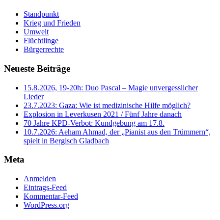
Standpunkt
Krieg und Frieden
Umwelt
Flüchtlinge
Bürgerrechte
Neueste Beiträge
15.8.2026, 19-20h: Duo Pascal – Magie unvergesslicher
Lieder
23.7.2023: Gaza: Wie ist medizinische Hilfe möglich?
Explosion in Leverkusen 2021 / Fünf Jahre danach
70 Jahre KPD‑Verbot: Kundgebung am 17.8.
10.7.2026: Aeham Ahmad, der „Pianist aus den Trümmern“,
spielt in Bergisch Gladbach
Meta
Anmelden
Eintrags-Feed
Kommentar-Feed
WordPress.org