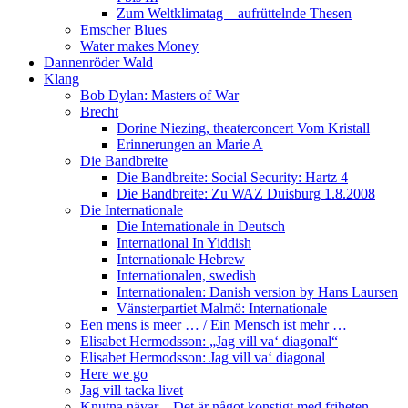
Zum Weltklimatag – aufrüttelnde Thesen
Emscher Blues
Water makes Money
Dannenröder Wald
Klang
Bob Dylan: Masters of War
Brecht
Dorine Niezing, theaterconcert Vom Kristall
Erinnerungen an Marie A
Die Bandbreite
Die Bandbreite: Social Security: Hartz 4
Die Bandbreite: Zu WAZ Duisburg 1.8.2008
Die Internationale
Die Internationale in Deutsch
International In Yiddish
Internationale Hebrew
Internationalen, swedish
Internationalen: Danish version by Hans Laursen
Vänsterpartiet Malmö: Internationale
Een mens is meer … / Ein Mensch ist mehr …
Elisabet Hermodsson: „Jag vill va‘ diagonal“
Elisabet Hermodsson: Jag vill va‘ diagonal
Here we go
Jag vill tacka livet
Knutna nävar – Det är något konstigt med friheten