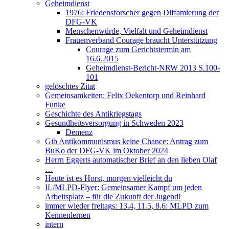
Geheimdienst
1976: Friedensforscher gegen Diffamierung der
DFG-VK
Menschenwürde, Vielfalt und Geheimdienst
Frauenverband Courage braucht Unterstützung
Courage zum Gerichtstermin am
16.6.2015
Geheimdienst-Bericht-NRW 2013 S.100-
101
gelöschtes Zitat
Gemeinsamkeiten: Felix Oekentorp und Reinhard
Funke
Geschichte des Antikriegstags
Gesundheitsversorgung in Schweden 2023
Demenz
Gib Antikommunismus keine Chance: Antrag zum
BuKo der DFG-VK im Oktober 2024
Herrn Eggerts automatischer Brief an den lieben Olaf
…
Heute ist es Horst, morgen vielleicht du
IL/MLPD-Flyer: Gemeinsamer Kampf um jeden
Arbeitsplatz – für die Zukunft der Jugend!
immer wieder freitags: 13.4, 11.5, 8.6: MLPD zum
Kennenlernen
intern