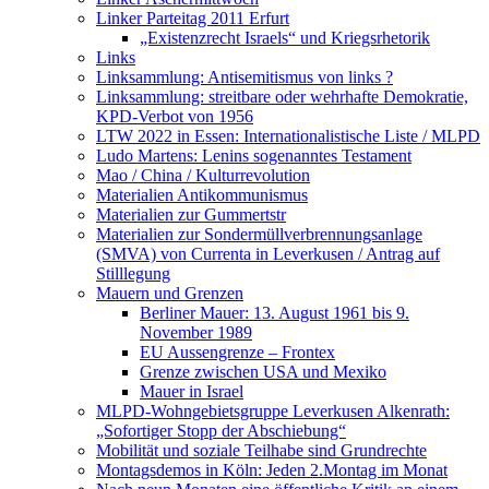
Linker Parteitag 2011 Erfurt
„Existenzrecht Israels“ und Kriegsrhetorik
Links
Linksammlung: Antisemitismus von links ?
Linksammlung: streitbare oder wehrhafte Demokratie,
KPD-Verbot von 1956
LTW 2022 in Essen: Internationalistische Liste / MLPD
Ludo Martens: Lenins sogenanntes Testament
Mao / China / Kulturrevolution
Materialien Antikommunismus
Materialien zur Gummertstr
Materialien zur Sondermüllverbrennungsanlage
(SMVA) von Currenta in Leverkusen / Antrag auf
Stilllegung
Mauern und Grenzen
Berliner Mauer: 13. August 1961 bis 9.
November 1989
EU Aussengrenze – Frontex
Grenze zwischen USA und Mexiko
Mauer in Israel
MLPD-Wohngebietsgruppe Leverkusen Alkenrath:
„Sofortiger Stopp der Abschiebung“
Mobilität und soziale Teilhabe sind Grundrechte
Montagsdemos in Köln: Jeden 2.Montag im Monat