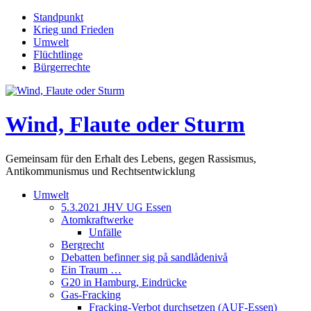
Skip
Standpunkt
to
Krieg und Frieden
content
Umwelt
Flüchtlinge
Bürgerrechte
Wind, Flaute oder Sturm
Gemeinsam für den Erhalt des Lebens, gegen Rassismus,
Antikommunismus und Rechtsentwicklung
Umwelt
5.3.2021 JHV UG Essen
Atomkraftwerke
Unfälle
Bergrecht
Debatten befinner sig på sandlådenivå
Ein Traum …
G20 in Hamburg, Eindrücke
Gas-Fracking
Fracking-Verbot durchsetzen (AUF-Essen)