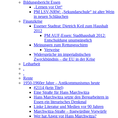
Bildungsbericht Essen
„Lernen vor Ort“
PM LSV-NRW: „Sekundarschule“ ist alter Wein
in neuen Schläuchen
Finanzkrise
Essener Stadtrat: Dietrich Keil zum Haushalt
2012
PM AUF-Essen: Stadthaushalt 2012:
Entschuldung unumgänglich
Meinungen zum Rettungsschirm
Verweise
Widersprüche im imperialistischen
Zweckbündnis – die EU in der Krise
Leiharbeit
.
.
Rente
1950-1960er Jahre – Antikommunismus heute
#2114 (kein Titel)
Eine Straße für Hans Marchwitza
Hans Marchwitza setzte den Bergarbeitern in
Essen ein literarisches Denkmal
Linke Literatur und Medien vor 90 Jahren
Marchwitza-Straße – fragwürdige Vorwürfe
Wer hat Angst vor Hans Marchwitza?