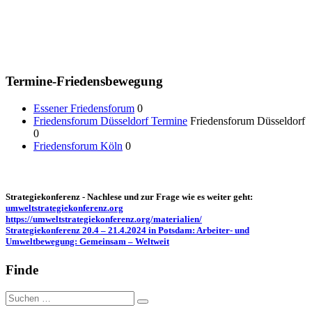
Termine-Friedensbewegung
Essener Friedensforum
0
Friedensforum Düsseldorf Termine
Friedensforum Düsseldorf
0
Friedensforum Köln
0
Strategiekonferenz - Nachlese und zur Frage wie es weiter geht:
umweltstrategiekonferenz.org
https://umweltstrategiekonferenz.org/materialien/
Strategiekonferenz 20.4 – 21.4.2024 in Potsdam: Arbeiter- und
Umweltbewegung: Gemeinsam – Weltweit
Finde
Suche
nach: