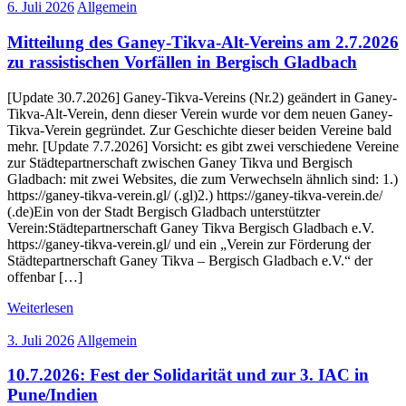
6. Juli 2026
Allgemein
Mitteilung des Ganey-Tikva-Alt-Vereins am 2.7.2026
zu rassistischen Vorfällen in Bergisch Gladbach
[Update 30.7.2026] Ganey-Tikva-Vereins (Nr.2) geändert in Ganey-
Tikva-Alt-Verein, denn dieser Verein wurde vor dem neuen Ganey-
Tikva-Verein gegründet. Zur Geschichte dieser beiden Vereine bald
mehr. [Update 7.7.2026] Vorsicht: es gibt zwei verschiedene Vereine
zur Städtepartnerschaft zwischen Ganey Tikva und Bergisch
Gladbach: mit zwei Websites, die zum Verwechseln ähnlich sind: 1.)
https://ganey-tikva-verein.gl/ (.gl)2.) https://ganey-tikva-verein.de/
(.de)Ein von der Stadt Bergisch Gladbach unterstützter
Verein:Städtepartnerschaft Ganey Tikva Bergisch Gladbach e.V.
https://ganey-tikva-verein.gl/ und ein „Verein zur Förderung der
Städtepartnerschaft Ganey Tikva – Bergisch Gladbach e.V.“ der
offenbar […]
Weiterlesen
3. Juli 2026
Allgemein
10.7.2026: Fest der Solidarität und zur 3. IAC in
Pune/Indien