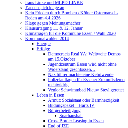
Irans Linke und MLPD LINKE
J’accuse, ich klage an
Kein Frieden durch Bomben / Kölner Ostermarsch-
Reden am 4.4.2026
Klage gegen Meinungsmacher
Klausurtagung 11. & 12. Januar
Klimafragen für die Kommune Essen / Wahl 2020
Kommunalwahlen 2014
Energie
Erfolge
Democracia Real YA: Weltweite Demos
am 15.Oktober
Jugendzentrum Essen wird nicht ohne
Widerstand geschlossen…
Naziführer machte eine Kehrtwende
Polizeiauflagen für Essener Zukunftsdemo
rechtwidrig
Venlo: Schwimmbad Nieuw Steyl gerettet
Leben in Essen
Armut: Sozialstaat oder Barmherzigkeit
Bildungspaket – Hartz IV
Bürgerbeteiligung
Sparhaushalt
Cross Border Leasing in Essen
End of JZE