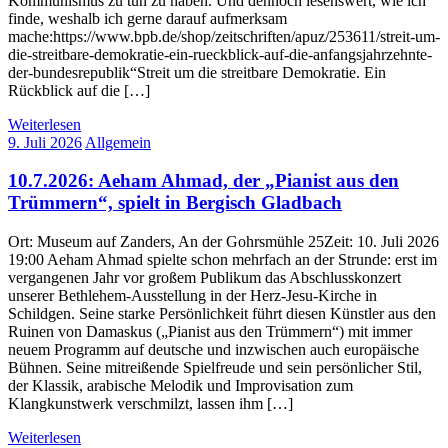
Kommunismus zu tun zu haben. Und dennoch lesenswert, wie ich
finde, weshalb ich gerne darauf aufmerksam
mache:https://www.bpb.de/shop/zeitschriften/apuz/253611/streit-um-
die-streitbare-demokratie-ein-rueckblick-auf-die-anfangsjahrzehnte-
der-bundesrepublik“Streit um die streitbare Demokratie. Ein
Rückblick auf die […]
Weiterlesen
9. Juli 2026
Allgemein
10.7.2026: Aeham Ahmad, der „Pianist aus den
Trümmern“, spielt in Bergisch Gladbach
Ort: Museum auf Zanders, An der Gohrsmühle 25Zeit: 10. Juli 2026
19:00 Aeham Ahmad spielte schon mehrfach an der Strunde: erst im
vergangenen Jahr vor großem Publikum das Abschlusskonzert
unserer Bethlehem-Ausstellung in der Herz-Jesu-Kirche in
Schildgen. Seine starke Persönlichkeit führt diesen Künstler aus den
Ruinen von Damaskus („Pianist aus den Trümmern“) mit immer
neuem Programm auf deutsche und inzwischen auch europäische
Bühnen. Seine mitreißende Spielfreude und sein persönlicher Stil,
der Klassik, arabische Melodik und Improvisation zum
Klangkunstwerk verschmilzt, lassen ihm […]
Weiterlesen