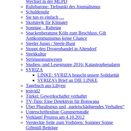
Wechsel in der MLPD
Ruhrbarone: Tiefpunkt des Journalismus
Schuldenuhr
Sie tun es einfach …
Skolstrejk för Klimatet
Sonntag – Ruhetag
Spackenberatung Köln zum Beschluss: Gib
Antikommunismus keine Chance
Steeler Jungs / Steele-Bunt
Stoppt den Drogenhandel in Altendorf
Streitkultur
Strömungsunwesen
Studien- und Lesegruppe 2016: Katastrophenalarm
SYRIZA
LINKE: SYRIZA braucht unsere Solidarität
SYRIZA’s Brief an DIE LINKE
Tagebuch aus Libyen
testvid2
Türkei: Gewerkschafter verhaftet
TV-Tipp: Eine Detektivin für Botswana
Über Pluralismus und „parteischädigendes Verhalten“
Unterschriftenliste Gummertstraße
Verklagt! Prozess am 4.10.2012
Versteckte Seite zum Vorhören: Sommer Sonne
Giftmüll Beiträge