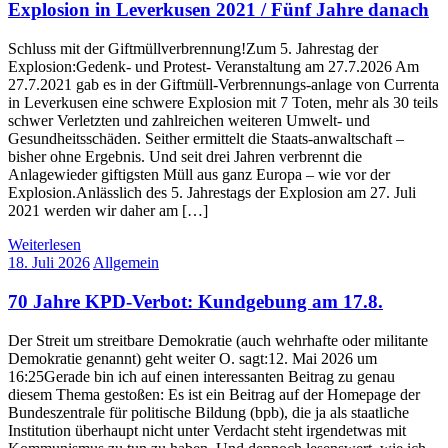
Explosion in Leverkusen 2021 / Fünf Jahre danach
Schluss mit der Giftmüllverbrennung!Zum 5. Jahrestag der
Explosion:Gedenk- und Protest- Veranstaltung am 27.7.2026 Am
27.7.2021 gab es in der Giftmüll-Verbrennungs-anlage von Currenta
in Leverkusen eine schwere Explosion mit 7 Toten, mehr als 30 teils
schwer Verletzten und zahlreichen weiteren Umwelt- und
Gesundheitsschäden. Seither ermittelt die Staats-anwaltschaft –
bisher ohne Ergebnis. Und seit drei Jahren verbrennt die
Anlagewieder giftigsten Müll aus ganz Europa – wie vor der
Explosion.Anlässlich des 5. Jahrestags der Explosion am 27. Juli
2021 werden wir daher am […]
Weiterlesen
18. Juli 2026
Allgemein
70 Jahre KPD‑Verbot: Kundgebung am 17.8.
Der Streit um streitbare Demokratie (auch wehrhafte oder militante
Demokratie genannt) geht weiter O. sagt:12. Mai 2026 um
16:25Gerade bin ich auf einen interessanten Beitrag zu genau
diesem Thema gestoßen: Es ist ein Beitrag auf der Homepage der
Bundeszentrale für politische Bildung (bpb), die ja als staatliche
Institution überhaupt nicht unter Verdacht steht irgendetwas mit