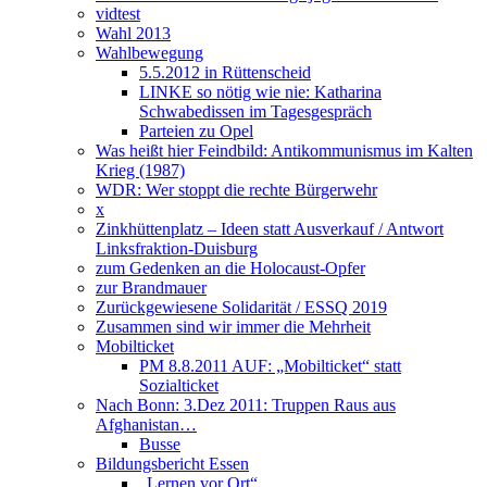
vidtest
Wahl 2013
Wahlbewegung
5.5.2012 in Rüttenscheid
LINKE so nötig wie nie: Katharina
Schwabedissen im Tagesgespräch
Parteien zu Opel
Was heißt hier Feindbild: Antikommunismus im Kalten
Krieg (1987)
WDR: Wer stoppt die rechte Bürgerwehr
x
Zinkhüttenplatz – Ideen statt Ausverkauf / Antwort
Linksfraktion-Duisburg
zum Gedenken an die Holocaust-Opfer
zur Brandmauer
Zurückgewiesene Solidarität / ESSQ 2019
Zusammen sind wir immer die Mehrheit
Mobilticket
PM 8.8.2011 AUF: „Mobilticket“ statt
Sozialticket
Nach Bonn: 3.Dez 2011: Truppen Raus aus
Afghanistan…
Busse
Bildungsbericht Essen
„Lernen vor Ort“