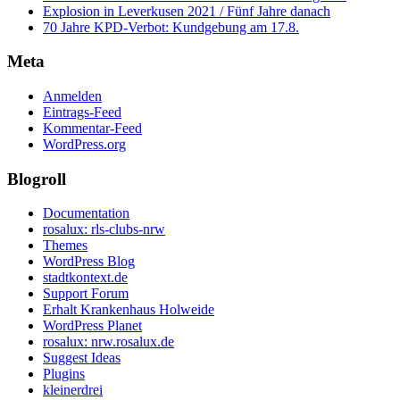
Explosion in Leverkusen 2021 / Fünf Jahre danach
70 Jahre KPD‑Verbot: Kundgebung am 17.8.
Meta
Anmelden
Eintrags-Feed
Kommentar-Feed
WordPress.org
Blogroll
Documentation
rosalux: rls-clubs-nrw
Themes
WordPress Blog
stadtkontext.de
Support Forum
Erhalt Krankenhaus Holweide
WordPress Planet
rosalux: nrw.rosalux.de
Suggest Ideas
Plugins
kleinerdrei