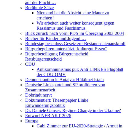
auf der Flucht …
Berühmte Sätze
Niemand hat die Absicht, eine Mauer zu
errichten!
Wir arbeiten auch weiter konsequent gegen
Rassismus und Faschismus
Blick zurück nach vorn: PDS im Übergang 2003-2004
Bücher für Kinder und Jugend …
Bundestag beschloss Gesetz zur Bestandsdatenauskunft
Bürgerbegehren unterstützt „kulturgut Essen“
Bürgerbeteiligung Bürgerentscheid
Ratsbürgerentscheid
CDU
Antikommunismus pur: Anti-LINKES Flugblatt
der CDU-OMV
Demonstrantion in Antalya: Hükümet Istafa
Deutsche Linkspartei und SP profitieren von
Zusammenarbeit
Dobrindt nervt
Dokumentiert: Thesenpapier Linke
Einwanderungspolitik
Dr. Daniele Ganser: Regime-Change in der Ukraine?
Entwurf NFB AKT 2026
Europa
Gabi Zimmer zur EU-2020-Strategie / Armut in