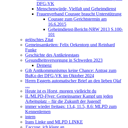
DFG-VK
Menschenwürde, Vielfalt und Geheimdienst
Frauenverband Courage braucht Unterstützung
Courage zum Gerichtstermin am
16.6.2015
Geheimdienst-Bericht-NRW 2013 S.100-
101
gelöschtes Zitat
Gemeinsamkeiten: Felix Oekentorp und Reinhard
Funke
Geschichte des Antikriegstags
Gesundheitsversorgung in Schweden 2023
Demenz
Gib Antikommunismus keine Chance: Antrag zum
BuKo der DFG-VK im Oktober 2024
Herrn Eggerts automatischer Brief an den lieben Olaf
…
Heute ist es Horst, morgen vielleicht du
IL/MLPD-Flyer: Gemeinsamer Kampf um jeden
Arbeitsplatz – für die Zukunft der Jugend!
immer wieder freitags: 13.4, 11.5, 8.6: MLPD zum
Kennenlernen
intern
Irans Linke und MLPD LINKE
J’accuse, ich klage an