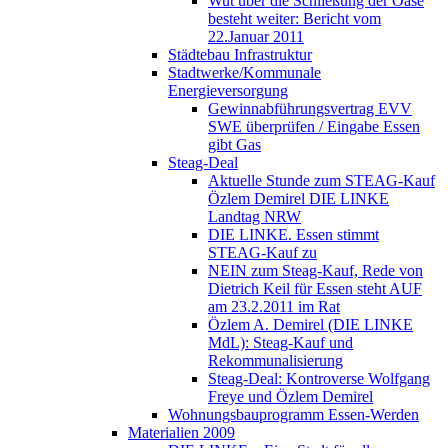
Wut über die Schließung der Oase
besteht weiter: Bericht vom
22.Januar 2011
Städtebau Infrastruktur
Stadtwerke/Kommunale
Energieversorgung
Gewinnabführungsvertrag EVV
SWE überprüfen / Eingabe Essen
gibt Gas
Steag-Deal
Aktuelle Stunde zum STEAG-Kauf
Özlem Demirel DIE LINKE
Landtag NRW
DIE LINKE. Essen stimmt
STEAG-Kauf zu
NEIN zum Steag-Kauf, Rede von
Dietrich Keil für Essen steht AUF
am 23.2.2011 im Rat
Özlem A. Demirel (DIE LINKE
MdL): Steag-Kauf und
Rekommunalisierung
Steag-Deal: Kontroverse Wolfgang
Freye und Özlem Demirel
Wohnungsbauprogramm Essen-Werden
Materialien 2009