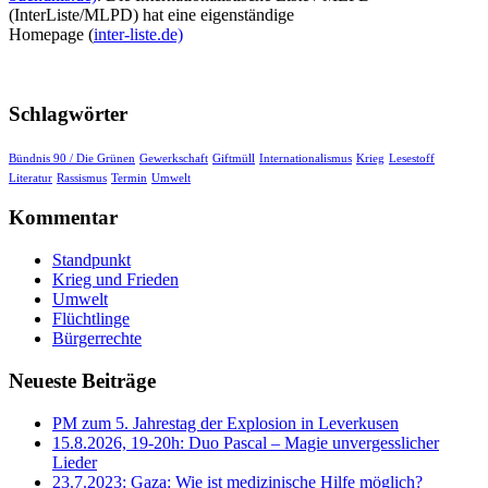
(InterListe/MLPD) hat eine eigenständige
Homepage (
inter-liste.de)
Schlagwörter
Bündnis 90 / Die Grünen
Gewerkschaft
Giftmüll
Internationalismus
Krieg
Lesestoff
Literatur
Rassismus
Termin
Umwelt
Kommentar
Standpunkt
Krieg und Frieden
Umwelt
Flüchtlinge
Bürgerrechte
Neueste Beiträge
PM zum 5. Jahrestag der Explosion in Leverkusen
15.8.2026, 19-20h: Duo Pascal – Magie unvergesslicher
Lieder
23.7.2023: Gaza: Wie ist medizinische Hilfe möglich?