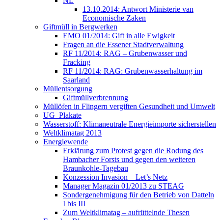
NL
13.10.2014: Antwort Ministerie van
Economische Zaken
Giftmüll in Bergwerken
EMO 01/2014: Gift in alle Ewigkeit
Fragen an die Essener Stadtverwaltung
RF 11/2014: RAG – Grubenwasser und
Fracking
RF 11/2014: RAG: Grubenwasserhaltung im
Saarland
Müllentsorgung
Giftmüllverbrennung
Müllöfen in Flingern vergiften Gesundheit und Umwelt
UG_Plakate
Wasserstoff: Klimaneutrale Energieimporte sicherstellen
Weltklimatag 2013
Energiewende
Erklärung zum Protest gegen die Rodung des
Hambacher Forsts und gegen den weiteren
Braunkohle-Tagebau
Konzession Invasion – Let’s Netz
Manager Magazin 01/2013 zu STEAG
Sondergenehmigung für den Betrieb von Datteln
I bis III
Zum Weltklimatag – aufrüttelnde Thesen