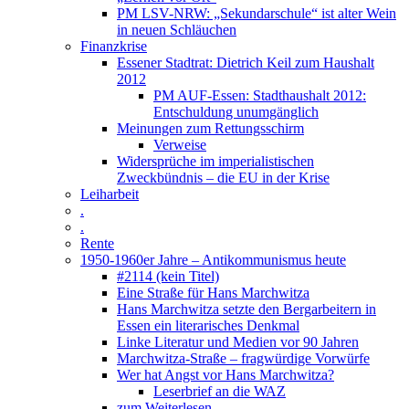
PM LSV-NRW: „Sekundarschule“ ist alter Wein
in neuen Schläuchen
Finanzkrise
Essener Stadtrat: Dietrich Keil zum Haushalt
2012
PM AUF-Essen: Stadthaushalt 2012:
Entschuldung unumgänglich
Meinungen zum Rettungsschirm
Verweise
Widersprüche im imperialistischen
Zweckbündnis – die EU in der Krise
Leiharbeit
.
.
Rente
1950-1960er Jahre – Antikommunismus heute
#2114 (kein Titel)
Eine Straße für Hans Marchwitza
Hans Marchwitza setzte den Bergarbeitern in
Essen ein literarisches Denkmal
Linke Literatur und Medien vor 90 Jahren
Marchwitza-Straße – fragwürdige Vorwürfe
Wer hat Angst vor Hans Marchwitza?
Leserbrief an die WAZ
zum Weiterlesen