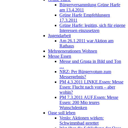
Bürgerversammlung Grüne Harfe
am 13.4.2011
Grüne Harfe Empfehlungen
17.3.2011
Grüne Harfe: legitim, sich für eigene
Interessen einzusetzen
Jugendarbeit
Am 26.1.2011 war Aktion am
Rathaus
Mehrgenerationen Wohnen
Messe Essen
Messe und Gruga in Bild und Ton
…
NRZ: Per Bürgervotum zum
Messergebnis?
PM 4.3.2011 LINKE.Essen: Messe
Essen: Flucht nach vorn – aber
wohin?
PM 7.3.2011 AUF.Essen: Messe
Essen: 200 Mio teures
Wunschdenken
Oase soll leben
Venlo: Aktionen wirken:
Schwimmbad gerettet