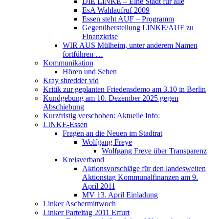
DIE LINKE – Eine Stadt für alle
EsA Wahlaufruf 2009
Essen steht AUF – Programm
Gegenüberstellung LINKE/AUF zu
Finanzkrise
WIR AUS Mülheim, unter anderem Namen
fortführen …
Kommunikation
Hören und Sehen
Kray shredder vid
Kritik zur geplanten Friedensdemo am 3.10 in Berlin
Kundgebung am 10. Dezember 2025 gegen
Abschiebung
Kurzfristig verschoben: Aktuelle Info:
LINKE-Essen
Fragen an die Neuen im Stadtrat
Wolfgang Freye
Wolfgang Freye über Transparenz
Kreisverband
Aktionsvorschläge für den landesweiten
Aktionstag Kommunalfinanzen am 9.
April 2011
MV 13. April Einladung
Linker Aschermittwoch
Linker Parteitag 2011 Erfurt