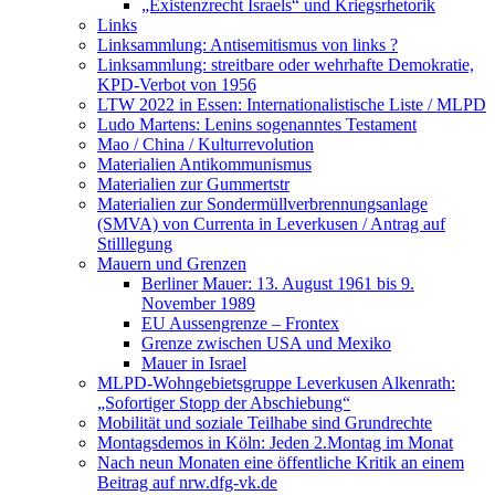
„Existenzrecht Israels“ und Kriegsrhetorik
Links
Linksammlung: Antisemitismus von links ?
Linksammlung: streitbare oder wehrhafte Demokratie,
KPD-Verbot von 1956
LTW 2022 in Essen: Internationalistische Liste / MLPD
Ludo Martens: Lenins sogenanntes Testament
Mao / China / Kulturrevolution
Materialien Antikommunismus
Materialien zur Gummertstr
Materialien zur Sondermüllverbrennungsanlage
(SMVA) von Currenta in Leverkusen / Antrag auf
Stilllegung
Mauern und Grenzen
Berliner Mauer: 13. August 1961 bis 9.
November 1989
EU Aussengrenze – Frontex
Grenze zwischen USA und Mexiko
Mauer in Israel
MLPD-Wohngebietsgruppe Leverkusen Alkenrath:
„Sofortiger Stopp der Abschiebung“
Mobilität und soziale Teilhabe sind Grundrechte
Montagsdemos in Köln: Jeden 2.Montag im Monat
Nach neun Monaten eine öffentliche Kritik an einem
Beitrag auf nrw.dfg-vk.de