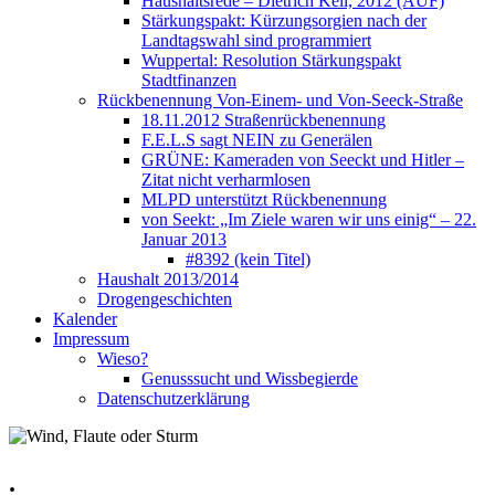
Haushaltsrede – Dietrich Keil, 2012 (AUF)
Stärkungspakt: Kürzungsorgien nach der
Landtagswahl sind programmiert
Wuppertal: Resolution Stärkungspakt
Stadtfinanzen
Rückbenennung Von-Einem- und Von-Seeck-Straße
18.11.2012 Straßenrückbenennung
F.E.L.S sagt NEIN zu Generälen
GRÜNE: Kameraden von Seeckt und Hitler –
Zitat nicht verharmlosen
MLPD unterstützt Rückbenennung
von Seekt: „Im Ziele waren wir uns einig“ – 22.
Januar 2013
#8392 (kein Titel)
Haushalt 2013/2014
Drogengeschichten
Kalender
Impressum
Wieso?
Genusssucht und Wissbegierde
Datenschutzerklärung
.