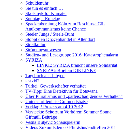
Schuldenuhr
Sie tun es einfach …
Skolstrejk för Klimatet
Sonntag – Ruhetag
Spackenberatung Köln zum Beschluss: Gib
Antikommunismus keine Chance
Steeler Jungs / Steele-Bunt
Stoppt den Drogenhandel in Altendorf
Streitkultur
Strömungsunwesen
Studien- und Lesegruppe 2016: Katastrophenalarm
SYRIZA
LINKE: SYRIZA braucht unsere Solidarität
SYRIZA’s Brief an DIE LINKE
Tagebuch aus Libyen
testvid2
Türkei: Gewerkschafter verhaftet
TV-Tipp: Eine Detektivin für Botswana
Über Pluralismus und „parteischädigendes Verhalten“
Unterschriftenliste Gummertstraße
Verklagt! Prozess am 4.10.2012
Versteckte Seite zum Vorhören: Sommer Sonne
Giftmüll Beiträge
Vesna Buljevic Schauspielerin
Videos Zukunftsdemo / Pfingstjugendtreffen 2011