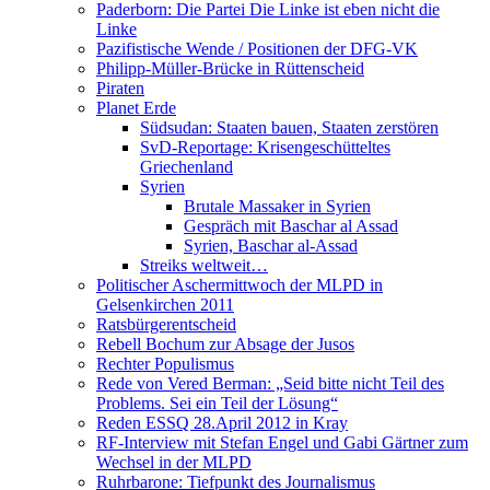
Paderborn: Die Partei Die Linke ist eben nicht die
Linke
Pazifistische Wende / Positionen der DFG-VK
Philipp-Müller-Brücke in Rüttenscheid
Piraten
Planet Erde
Südsudan: Staaten bauen, Staaten zerstören
SvD-Reportage: Krisengeschütteltes
Griechenland
Syrien
Brutale Massaker in Syrien
Gespräch mit Baschar al Assad
Syrien, Baschar al-Assad
Streiks weltweit…
Politischer Aschermittwoch der MLPD in
Gelsenkirchen 2011
Ratsbürgerentscheid
Rebell Bochum zur Absage der Jusos
Rechter Populismus
Rede von Vered Berman: „Seid bitte nicht Teil des
Problems. Sei ein Teil der Lösung“
Reden ESSQ 28.April 2012 in Kray
RF-Interview mit Stefan Engel und Gabi Gärtner zum
Wechsel in der MLPD
Ruhrbarone: Tiefpunkt des Journalismus