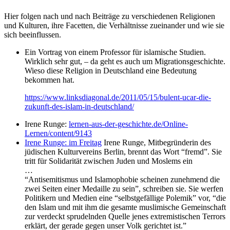
Hier folgen nach und nach Beiträge zu verschiedenen Religionen
und Kulturen, ihre Facetten, die Verhältnisse zueinander und wie sie
sich beeinflussen.
Ein Vortrag von einem Professor für islamische Studien.
Wirklich sehr gut, – da geht es auch um Migrationsgeschichte.
Wieso diese Religion in Deutschland eine Bedeutung
bekommen hat.
https://www.linksdiagonal.de/2011/05/15/bulent-ucar-die-
zukunft-des-islam-in-deutschland/
Irene Runge:
lernen-aus-der-geschichte.de/Online-
Lernen/content/9143
Irene Runge: im Freitag
Irene Runge, Mitbegründerin des
jüdischen Kulturvereins Berlin, brennt das Wort “fremd”. Sie
tritt für Solidarität zwischen Juden und Moslems ein
…
“Antisemitismus und Islamophobie scheinen zunehmend die
zwei Seiten einer Medaille zu sein”, schreiben sie. Sie werfen
Politikern und Medien eine “selbstgefällige Polemik” vor, “die
den Islam und mit ihm die gesamte muslimische Gemeinschaft
zur verdeckt sprudelnden Quelle jenes extremistischen Terrors
erklärt, der gerade gegen unser Volk gerichtet ist.”