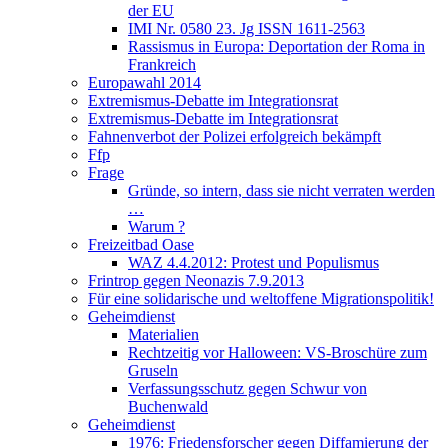
der EU
IMI Nr. 0580 23. Jg ISSN 1611-2563
Rassismus in Europa: Deportation der Roma in
Frankreich
Europawahl 2014
Extremismus-Debatte im Integrationsrat
Extremismus-Debatte im Integrationsrat
Fahnenverbot der Polizei erfolgreich bekämpft
Ffp
Frage
Gründe, so intern, dass sie nicht verraten werden
…
Warum ?
Freizeitbad Oase
WAZ 4.4.2012: Protest und Populismus
Frintrop gegen Neonazis 7.9.2013
Für eine solidarische und weltoffene Migrationspolitik!
Geheimdienst
Materialien
Rechtzeitig vor Halloween: VS-Broschüre zum
Gruseln
Verfassungsschutz gegen Schwur von
Buchenwald
Geheimdienst
1976: Friedensforscher gegen Diffamierung der