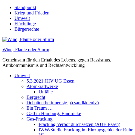
Skip
Standpunkt
to
Krieg und Frieden
content
Umwelt
Flüchtlinge
Bürgerrechte
Wind, Flaute oder Sturm
Gemeinsam für den Erhalt des Lebens, gegen Rassismus,
Antikommunismus und Rechtsentwicklung
Umwelt
5.3.2021 JHV UG Essen
Atomkraftwerke
Unfälle
Bergrecht
Debatten befinner sig på sandlådenivå
Ein Traum …
G20 in Hamburg, Eindrücke
Gas-Fracking
Fracking-Verbot durchsetzen (AUF-Essen)
IWW-Studie Fracking im Einzugsgebiet der Ruhr