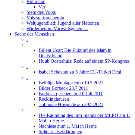
Ruhrchor
Ver
Stem des Volks
Vois sur ton chemin
Weltjugendlied: Jugend aller Nationen
Wir lernen im Vorwärtsgehen …
Sache der Menschen
.
.
Bülent Ucar: Die Zukunft des Islam in
Deutschland
Huub Oosterhuis: Rede auf einem SP-Kongress
.
Isabel Schayani zu 5 Jahre EU-Türkei Deal
.
Beiträge Montagsdemo 10.5.2021:
Bilder Borbeck 23.7.2011
Borbeck gesehen am 10.Juli.2011
Recklinghausen
Tribunale Hospitale am 29.5.2021
.
Die Räumung des Info-Stands der MLPD am 1.
Mai in Herne
Nachlese zum 1. Mai in Herne
Solidaritätserklärungen