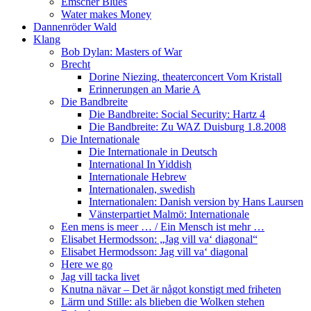
Emscher Blues
Water makes Money
Dannenröder Wald
Klang
Bob Dylan: Masters of War
Brecht
Dorine Niezing, theaterconcert Vom Kristall
Erinnerungen an Marie A
Die Bandbreite
Die Bandbreite: Social Security: Hartz 4
Die Bandbreite: Zu WAZ Duisburg 1.8.2008
Die Internationale
Die Internationale in Deutsch
International In Yiddish
Internationale Hebrew
Internationalen, swedish
Internationalen: Danish version by Hans Laursen
Vänsterpartiet Malmö: Internationale
Een mens is meer … / Ein Mensch ist mehr …
Elisabet Hermodsson: „Jag vill va‘ diagonal“
Elisabet Hermodsson: Jag vill va‘ diagonal
Here we go
Jag vill tacka livet
Knutna nävar – Det är något konstigt med friheten
Lärm und Stille: als blieben die Wolken stehen