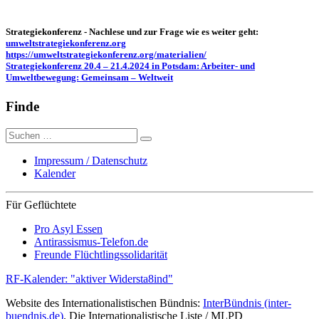
Strategiekonferenz - Nachlese und zur Frage wie es weiter geht:
umweltstrategiekonferenz.org
https://umweltstrategiekonferenz.org/materialien/
Strategiekonferenz 20.4 – 21.4.2024 in Potsdam: Arbeiter- und
Umweltbewegung: Gemeinsam – Weltweit
Finde
Suche
nach:
Impressum / Datenschutz
Kalender
Für Geflüchtete
Pro Asyl Essen
Antirassismus-Telefon.de
Freunde Flüchtlingssolidarität
RF-Kalender: "aktiver Widersta8ind"
Website des Internationalistischen Bündnis:
InterBündnis (inter-
buendnis.de)
. Die Internationalistische Liste / MLPD