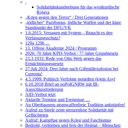
.
Solidaritätskundgebung für das westkurdische
Rojava
„Krieg gegen den Terror“ / Drei Generationen
„tödlicher“ Pazifismus, tödliche Waffen und der klare
Standpunkt der DFG/VK
1.6.2015: Versagen mit System – Braucht es den
Verfassungsschutz?
129a 129b …
13. Offene Akademie 2024 / Programm
2026: 70 Jahre KPD-Verbot / 77 Jahre Grundgesetz
23.3.1933: Rede von Otto Wels gegen das
Ermächtigungsgesetz
27.Juli 2024: Drei Jahre nach Giftmüllexplosion bei
Currenta!
4.5.1999: Politisch Verfolgte genießen (k)ein Asyl
6.10.2018 Brief an noPolGNRW mit IB-
Ausschlussforderung
AfD-Verbot jetzt
Aktuelle Termine und Ereignisse …
An Oberhausens atomwaffenfreie Tradition anknüpfen!
Aufruf zu Steele zeigt grenzenlose Solidarität mit
Geflüchteten
Aufruf: Kampftag gegen Krieg und Faschismus
Bedroht, vertrieben und fern der Heimat – Menschen