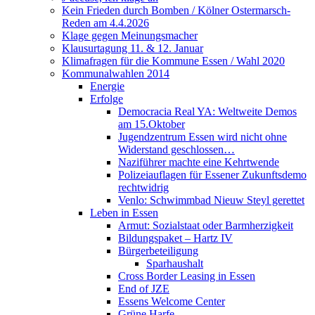
Kein Frieden durch Bomben / Kölner Ostermarsch-
Reden am 4.4.2026
Klage gegen Meinungsmacher
Klausurtagung 11. & 12. Januar
Klimafragen für die Kommune Essen / Wahl 2020
Kommunalwahlen 2014
Energie
Erfolge
Democracia Real YA: Weltweite Demos
am 15.Oktober
Jugendzentrum Essen wird nicht ohne
Widerstand geschlossen…
Naziführer machte eine Kehrtwende
Polizeiauflagen für Essener Zukunftsdemo
rechtwidrig
Venlo: Schwimmbad Nieuw Steyl gerettet
Leben in Essen
Armut: Sozialstaat oder Barmherzigkeit
Bildungspaket – Hartz IV
Bürgerbeteiligung
Sparhaushalt
Cross Border Leasing in Essen
End of JZE
Essens Welcome Center
Grüne Harfe