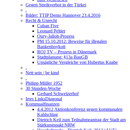
Gegen Streikverbot in der Türkei
.
Bilder: TTIP Demo Hannover 23.4.2016
Recht & Unrecht
Cuban Five
Leonard Peltier
Oury-Jalloh-Prozess
PM 15.10.2012: Beweise für illegalen
Bankenboykott
ROJ TV – Prozess in Dänemark
Stadtplanung: §13a BauGB
Unsägliche Vergleiche von Hubertus Knabe
.
Nett sein / be kind
.
Philipp Müller 1952
30 Stunden-Woche
Gerhard Schweizerhof
Irres LinksDiagonal
Kommualfinanzen
4.4.2012 Aktionkonferenz gegen kommunalen
Kahlschlag
Dietrich Keil zum Teilnahmeantrag der Stadt am
Stärkungspakt NRW