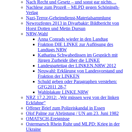
Nach Recht und Gesetz – und sonst gar nichts…
Nachlese zum Prozeß – MLPD gegen Schöningh-
Verlag
Nazi-Terror-Geheimdienst-Materialsammlung
Newrozfestes 2013 in Diyarbakir: Bildbericht von
Horst Dotten und Metin Dursun
NRW-Wahl
Anna Conrads wieder in den Landtag
Fraktion DIE LINKE zur Auflösung des
Landtags NRW
Katharina Schwabedissen im Gespräch mit
Jürgen Zurheide über die LINKE
Landesparteitag der LINKEN.NRW 2012
Neuwahl: Erklärung von Landesvorstand und
Fraktion der LINKEN
Schuld geben oder Paragraphen verstehen:
GFG2011 28-7
Wahlplakate LINKE.NRW
NRZ 17.2.2012: „Wir müssen weg von der linken
Eckfahne“
Offener Brief zum Polizeiskandal in Essen
Olof Palme zur Abrüstung / UN am 23. Juni 1982
OMATSCH-Ereignisse
Ostermarsch Rhein Ruhr und MLPD: Krieg in der
Ukraine