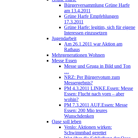
Bürgerversammlung Grüne Harfe
am 13.4.2011
Grüne Harfe Empfehlungen
17.3.2011
Grüne Harfe: legitim, sich für eigene
Interessen einzusetzen
Jugendarbeit
Am 26.1.2011 war Aktion am
Rathaus
Mehrgenerationen Wohnen
Messe Essen
Messe und Gruga in Bild und Ton
…
NRZ: Per Bürgervotum zum
Messergebnis?
PM 4.3.2011 LINKE.Essen: Messe
Essen: Flucht nach vorn – aber
wohin?
PM 7.3.2011 AUF.Essen: Messe
Essen: 200 Mio teures
Wunschdenken
Oase soll leben
Venlo: Aktionen wirken:
Schwimmbad gerettet