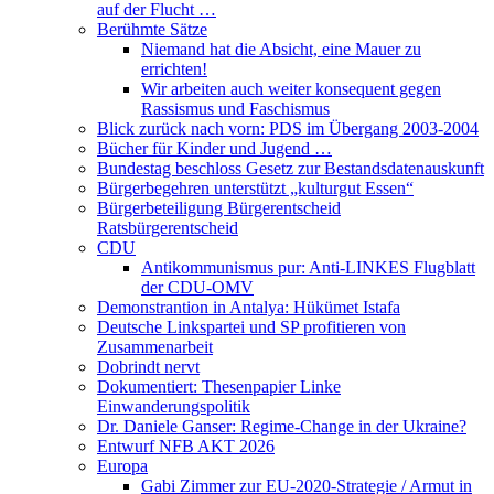
auf der Flucht …
Berühmte Sätze
Niemand hat die Absicht, eine Mauer zu
errichten!
Wir arbeiten auch weiter konsequent gegen
Rassismus und Faschismus
Blick zurück nach vorn: PDS im Übergang 2003-2004
Bücher für Kinder und Jugend …
Bundestag beschloss Gesetz zur Bestandsdatenauskunft
Bürgerbegehren unterstützt „kulturgut Essen“
Bürgerbeteiligung Bürgerentscheid
Ratsbürgerentscheid
CDU
Antikommunismus pur: Anti-LINKES Flugblatt
der CDU-OMV
Demonstrantion in Antalya: Hükümet Istafa
Deutsche Linkspartei und SP profitieren von
Zusammenarbeit
Dobrindt nervt
Dokumentiert: Thesenpapier Linke
Einwanderungspolitik
Dr. Daniele Ganser: Regime-Change in der Ukraine?
Entwurf NFB AKT 2026
Europa
Gabi Zimmer zur EU-2020-Strategie / Armut in