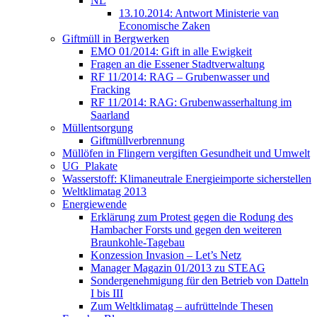
NL
13.10.2014: Antwort Ministerie van
Economische Zaken
Giftmüll in Bergwerken
EMO 01/2014: Gift in alle Ewigkeit
Fragen an die Essener Stadtverwaltung
RF 11/2014: RAG – Grubenwasser und
Fracking
RF 11/2014: RAG: Grubenwasserhaltung im
Saarland
Müllentsorgung
Giftmüllverbrennung
Müllöfen in Flingern vergiften Gesundheit und Umwelt
UG_Plakate
Wasserstoff: Klimaneutrale Energieimporte sicherstellen
Weltklimatag 2013
Energiewende
Erklärung zum Protest gegen die Rodung des
Hambacher Forsts und gegen den weiteren
Braunkohle-Tagebau
Konzession Invasion – Let’s Netz
Manager Magazin 01/2013 zu STEAG
Sondergenehmigung für den Betrieb von Datteln
I bis III
Zum Weltklimatag – aufrüttelnde Thesen