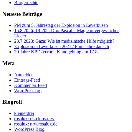
Bürgerrechte
Neueste Beiträge
PM zum 5. Jahrestag der Explosion in Leverkusen
15.8.2026, 19-20h: Duo Pascal – Magie unvergesslicher
Lieder
23.7.2023: Gaza: Wie ist medizinische Hilfe möglich?
Explosion in Leverkusen 2021 / Fünf Jahre danach
70 Jahre KPD‑Verbot: Kundgebung am 17.8.
Meta
Anmelden
Eintrags-Feed
Kommentar-Feed
WordPress.org
Blogroll
kleinerdrei
rosalux: rls-clubs-nrw
rosalux: nrw.rosalux.de
WordPress Blog