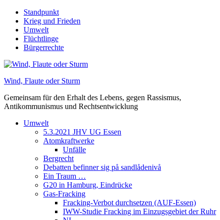
Skip
Standpunkt
to
Krieg und Frieden
content
Umwelt
Flüchtlinge
Bürgerrechte
Wind, Flaute oder Sturm
Gemeinsam für den Erhalt des Lebens, gegen Rassismus,
Antikommunismus und Rechtsentwicklung
Umwelt
5.3.2021 JHV UG Essen
Atomkraftwerke
Unfälle
Bergrecht
Debatten befinner sig på sandlådenivå
Ein Traum …
G20 in Hamburg, Eindrücke
Gas-Fracking
Fracking-Verbot durchsetzen (AUF-Essen)
IWW-Studie Fracking im Einzugsgebiet der Ruhr