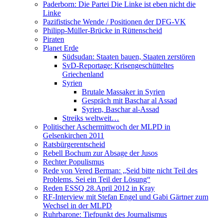
Paderborn: Die Partei Die Linke ist eben nicht die
Linke
Pazifistische Wende / Positionen der DFG-VK
Philipp-Müller-Brücke in Rüttenscheid
Piraten
Planet Erde
Südsudan: Staaten bauen, Staaten zerstören
SvD-Reportage: Krisengeschütteltes
Griechenland
Syrien
Brutale Massaker in Syrien
Gespräch mit Baschar al Assad
Syrien, Baschar al-Assad
Streiks weltweit…
Politischer Aschermittwoch der MLPD in
Gelsenkirchen 2011
Ratsbürgerentscheid
Rebell Bochum zur Absage der Jusos
Rechter Populismus
Rede von Vered Berman: „Seid bitte nicht Teil des
Problems. Sei ein Teil der Lösung“
Reden ESSQ 28.April 2012 in Kray
RF-Interview mit Stefan Engel und Gabi Gärtner zum
Wechsel in der MLPD
Ruhrbarone: Tiefpunkt des Journalismus