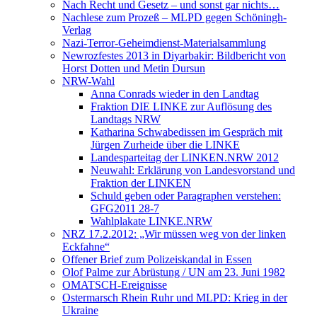
Nach Recht und Gesetz – und sonst gar nichts…
Nachlese zum Prozeß – MLPD gegen Schöningh-
Verlag
Nazi-Terror-Geheimdienst-Materialsammlung
Newrozfestes 2013 in Diyarbakir: Bildbericht von
Horst Dotten und Metin Dursun
NRW-Wahl
Anna Conrads wieder in den Landtag
Fraktion DIE LINKE zur Auflösung des
Landtags NRW
Katharina Schwabedissen im Gespräch mit
Jürgen Zurheide über die LINKE
Landesparteitag der LINKEN.NRW 2012
Neuwahl: Erklärung von Landesvorstand und
Fraktion der LINKEN
Schuld geben oder Paragraphen verstehen:
GFG2011 28-7
Wahlplakate LINKE.NRW
NRZ 17.2.2012: „Wir müssen weg von der linken
Eckfahne“
Offener Brief zum Polizeiskandal in Essen
Olof Palme zur Abrüstung / UN am 23. Juni 1982
OMATSCH-Ereignisse
Ostermarsch Rhein Ruhr und MLPD: Krieg in der
Ukraine