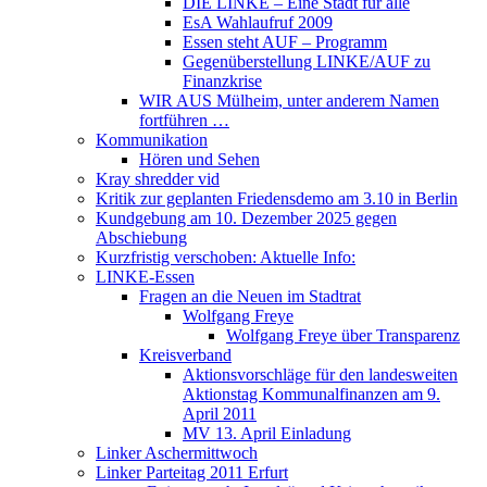
DIE LINKE – Eine Stadt für alle
EsA Wahlaufruf 2009
Essen steht AUF – Programm
Gegenüberstellung LINKE/AUF zu
Finanzkrise
WIR AUS Mülheim, unter anderem Namen
fortführen …
Kommunikation
Hören und Sehen
Kray shredder vid
Kritik zur geplanten Friedensdemo am 3.10 in Berlin
Kundgebung am 10. Dezember 2025 gegen
Abschiebung
Kurzfristig verschoben: Aktuelle Info:
LINKE-Essen
Fragen an die Neuen im Stadtrat
Wolfgang Freye
Wolfgang Freye über Transparenz
Kreisverband
Aktionsvorschläge für den landesweiten
Aktionstag Kommunalfinanzen am 9.
April 2011
MV 13. April Einladung
Linker Aschermittwoch
Linker Parteitag 2011 Erfurt