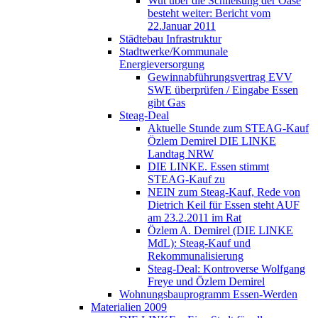
Wut über die Schließung der Oase
besteht weiter: Bericht vom
22.Januar 2011
Städtebau Infrastruktur
Stadtwerke/Kommunale
Energieversorgung
Gewinnabführungsvertrag EVV
SWE überprüfen / Eingabe Essen
gibt Gas
Steag-Deal
Aktuelle Stunde zum STEAG-Kauf
Özlem Demirel DIE LINKE
Landtag NRW
DIE LINKE. Essen stimmt
STEAG-Kauf zu
NEIN zum Steag-Kauf, Rede von
Dietrich Keil für Essen steht AUF
am 23.2.2011 im Rat
Özlem A. Demirel (DIE LINKE
MdL): Steag-Kauf und
Rekommunalisierung
Steag-Deal: Kontroverse Wolfgang
Freye und Özlem Demirel
Wohnungsbauprogramm Essen-Werden
Materialien 2009