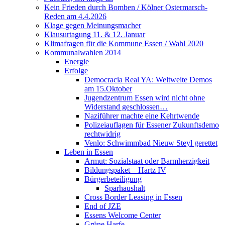
Kein Frieden durch Bomben / Kölner Ostermarsch-
Reden am 4.4.2026
Klage gegen Meinungsmacher
Klausurtagung 11. & 12. Januar
Klimafragen für die Kommune Essen / Wahl 2020
Kommunalwahlen 2014
Energie
Erfolge
Democracia Real YA: Weltweite Demos
am 15.Oktober
Jugendzentrum Essen wird nicht ohne
Widerstand geschlossen…
Naziführer machte eine Kehrtwende
Polizeiauflagen für Essener Zukunftsdemo
rechtwidrig
Venlo: Schwimmbad Nieuw Steyl gerettet
Leben in Essen
Armut: Sozialstaat oder Barmherzigkeit
Bildungspaket – Hartz IV
Bürgerbeteiligung
Sparhaushalt
Cross Border Leasing in Essen
End of JZE
Essens Welcome Center
Grüne Harfe