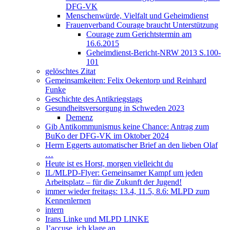
DFG-VK
Menschenwürde, Vielfalt und Geheimdienst
Frauenverband Courage braucht Unterstützung
Courage zum Gerichtstermin am
16.6.2015
Geheimdienst-Bericht-NRW 2013 S.100-
101
gelöschtes Zitat
Gemeinsamkeiten: Felix Oekentorp und Reinhard
Funke
Geschichte des Antikriegstags
Gesundheitsversorgung in Schweden 2023
Demenz
Gib Antikommunismus keine Chance: Antrag zum
BuKo der DFG-VK im Oktober 2024
Herrn Eggerts automatischer Brief an den lieben Olaf
…
Heute ist es Horst, morgen vielleicht du
IL/MLPD-Flyer: Gemeinsamer Kampf um jeden
Arbeitsplatz – für die Zukunft der Jugend!
immer wieder freitags: 13.4, 11.5, 8.6: MLPD zum
Kennenlernen
intern
Irans Linke und MLPD LINKE
J’accuse, ich klage an