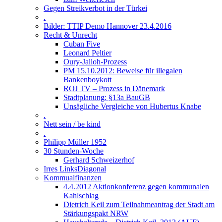
Gegen Streikverbot in der Türkei
.
Bilder: TTIP Demo Hannover 23.4.2016
Recht & Unrecht
Cuban Five
Leonard Peltier
Oury-Jalloh-Prozess
PM 15.10.2012: Beweise für illegalen
Bankenboykott
ROJ TV – Prozess in Dänemark
Stadtplanung: §13a BauGB
Unsägliche Vergleiche von Hubertus Knabe
.
Nett sein / be kind
.
Philipp Müller 1952
30 Stunden-Woche
Gerhard Schweizerhof
Irres LinksDiagonal
Kommualfinanzen
4.4.2012 Aktionkonferenz gegen kommunalen
Kahlschlag
Dietrich Keil zum Teilnahmeantrag der Stadt am
Stärkungspakt NRW