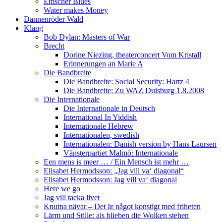
Emscher Blues
Water makes Money
Dannenröder Wald
Klang
Bob Dylan: Masters of War
Brecht
Dorine Niezing, theaterconcert Vom Kristall
Erinnerungen an Marie A
Die Bandbreite
Die Bandbreite: Social Security: Hartz 4
Die Bandbreite: Zu WAZ Duisburg 1.8.2008
Die Internationale
Die Internationale in Deutsch
International In Yiddish
Internationale Hebrew
Internationalen, swedish
Internationalen: Danish version by Hans Laursen
Vänsterpartiet Malmö: Internationale
Een mens is meer … / Ein Mensch ist mehr …
Elisabet Hermodsson: „Jag vill va‘ diagonal“
Elisabet Hermodsson: Jag vill va‘ diagonal
Here we go
Jag vill tacka livet
Knutna nävar – Det är något konstigt med friheten
Lärm und Stille: als blieben die Wolken stehen