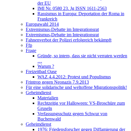
der EU
IMI Nr. 0580 23. Jg ISSN 1611-2563
Rassismus in Europa: Deportation der Roma in
Frankreich
Europawahl 2014
Extremismus-Debatte im Integrationsrat
Extremismus-Debatte im Integrationsrat
Fahnenverbot der Polizei erfolgreich bekämpft
Ffp
Frage
Gründe, so intern, dass sie nicht verraten werden
…
Warum ?
Freizeitbad Oase
WAZ 4.4.2012: Protest und Populismus
Frintrop gegen Neonazis 7.9.2013
Für eine solidarische und weltoffene Migrationspolitik!
Geheimdienst
Materialien
Rechtzeitig vor Halloween: VS-Broschüre zum
Gruseln
Verfassungsschutz gegen Schwur von
Buchenwald
Geheimdienst
1976: Friedensforscher gegen Diffamierung der