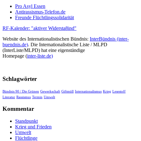
Pro Asyl Essen
Antirassismus-Telefon.de
Freunde Flüchtlingssolidarität
RF-Kalender: "aktiver Widersta8ind"
Website des Internationalistischen Bündnis:
InterBündnis (inter-
buendnis.de)
. Die Internationalistische Liste / MLPD
(InterListe/MLPD) hat eine eigenständige
Homepage (
inter-liste.de)
Schlagwörter
Bündnis 90 / Die Grünen
Gewerkschaft
Giftmüll
Internationalismus
Krieg
Lesestoff
Literatur
Rassismus
Termin
Umwelt
Kommentar
Standpunkt
Krieg und Frieden
Umwelt
Flüchtlinge