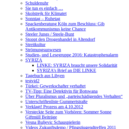
Schuldenuhr
Sie tun es einfach …
Skolstrejk för Klimatet
Sonntag – Ruhetag
Spackenberatung Köln zum Beschluss: Gib
Antikommunismus keine Chance
Steeler Jungs / Steele-Bunt
Stoppt den Drogenhandel in Altendorf
Streitkultur
Strömungsunwesen
Studien- und Lesegruppe 2016: Katastrophenalarm
SYRIZA
LINKE: SYRIZA braucht unsere Solidarität
SYRIZA’s Brief an DIE LINKE
Tagebuch aus Libyen
testvid2
Türkei: Gewerkschafter verhaftet
TV-Tipp: Eine Detektivin für Botswana
Über Pluralismus und „parteischädigendes Verhalten“
Unterschriftenliste Gummertstraße
Verklagt! Prozess am 4.10.2012
Versteckte Seite zum Vorhören: Sommer Sonne
Giftmüll Beiträge
Vesna Buljevic Schauspielerin
Videos Zukunftsdemo / Pfingstjugendtreffen 2011