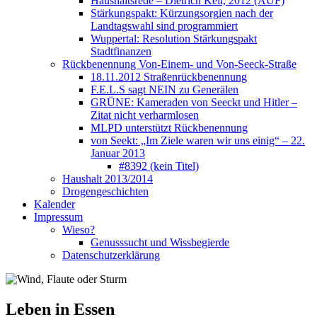
Haushaltsrede – Dietrich Keil, 2012 (AUF)
Stärkungspakt: Kürzungsorgien nach der
Landtagswahl sind programmiert
Wuppertal: Resolution Stärkungspakt
Stadtfinanzen
Rückbenennung Von-Einem- und Von-Seeck-Straße
18.11.2012 Straßenrückbenennung
F.E.L.S sagt NEIN zu Generälen
GRÜNE: Kameraden von Seeckt und Hitler –
Zitat nicht verharmlosen
MLPD unterstützt Rückbenennung
von Seekt: „Im Ziele waren wir uns einig“ – 22.
Januar 2013
#8392 (kein Titel)
Haushalt 2013/2014
Drogengeschichten
Kalender
Impressum
Wieso?
Genusssucht und Wissbegierde
Datenschutzerklärung
Leben in Essen