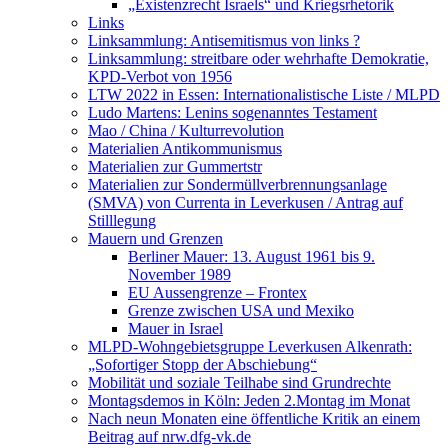
„Existenzrecht Israels“ und Kriegsrhetorik
Links
Linksammlung: Antisemitismus von links ?
Linksammlung: streitbare oder wehrhafte Demokratie,
KPD-Verbot von 1956
LTW 2022 in Essen: Internationalistische Liste / MLPD
Ludo Martens: Lenins sogenanntes Testament
Mao / China / Kulturrevolution
Materialien Antikommunismus
Materialien zur Gummertstr
Materialien zur Sondermüllverbrennungsanlage
(SMVA) von Currenta in Leverkusen / Antrag auf
Stilllegung
Mauern und Grenzen
Berliner Mauer: 13. August 1961 bis 9.
November 1989
EU Aussengrenze – Frontex
Grenze zwischen USA und Mexiko
Mauer in Israel
MLPD-Wohngebietsgruppe Leverkusen Alkenrath:
„Sofortiger Stopp der Abschiebung“
Mobilität und soziale Teilhabe sind Grundrechte
Montagsdemos in Köln: Jeden 2.Montag im Monat
Nach neun Monaten eine öffentliche Kritik an einem
Beitrag auf nrw.dfg-vk.de