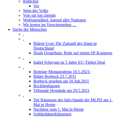
Ruhrchor
Ver
Stem des Volks
Vois sur ton chemin
Weltjugendlied: Jugend aller Nationen
Wir lernen im Vorwärtsgehen …
Sache der Menschen
.
.
Bülent Ucar: Die Zukunft des Islam in
Deutschland
Huub Oosterhuis: Rede auf einem SP-Kongress
.
Isabel Schayani zu 5 Jahre EU-Türkei Deal
.
Beiträge Montagsdemo 10.5.2021:
Bilder Borbeck 23.7.2011
Borbeck gesehen am 10.Juli.2011
Recklinghausen
Tribunale Hospitale am 29.5.2021
.
Die Räumung des Info-Stands der MLPD am 1.
Mai in Herne
Nachlese zum 1. Mai in Herne
Solidaritätserklärungen