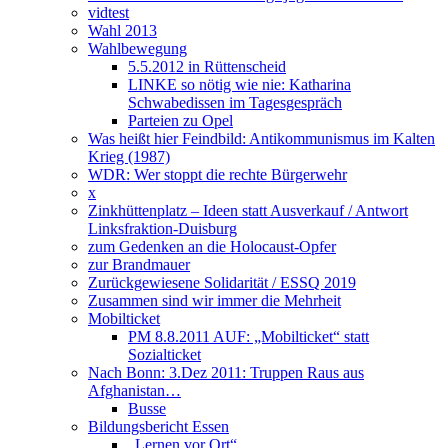
vidtest
Wahl 2013
Wahlbewegung
5.5.2012 in Rüttenscheid
LINKE so nötig wie nie: Katharina
Schwabedissen im Tagesgespräch
Parteien zu Opel
Was heißt hier Feindbild: Antikommunismus im Kalten
Krieg (1987)
WDR: Wer stoppt die rechte Bürgerwehr
x
Zinkhüttenplatz – Ideen statt Ausverkauf / Antwort
Linksfraktion-Duisburg
zum Gedenken an die Holocaust-Opfer
zur Brandmauer
Zurückgewiesene Solidarität / ESSQ 2019
Zusammen sind wir immer die Mehrheit
Mobilticket
PM 8.8.2011 AUF: „Mobilticket“ statt
Sozialticket
Nach Bonn: 3.Dez 2011: Truppen Raus aus
Afghanistan…
Busse
Bildungsbericht Essen
„Lernen vor Ort“