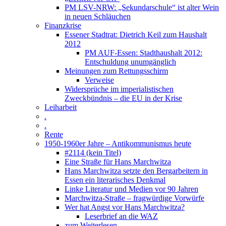
PM LSV-NRW: „Sekundarschule“ ist alter Wein
in neuen Schläuchen
Finanzkrise
Essener Stadtrat: Dietrich Keil zum Haushalt
2012
PM AUF-Essen: Stadthaushalt 2012:
Entschuldung unumgänglich
Meinungen zum Rettungsschirm
Verweise
Widersprüche im imperialistischen
Zweckbündnis – die EU in der Krise
Leiharbeit
.
.
Rente
1950-1960er Jahre – Antikommunismus heute
#2114 (kein Titel)
Eine Straße für Hans Marchwitza
Hans Marchwitza setzte den Bergarbeitern in
Essen ein literarisches Denkmal
Linke Literatur und Medien vor 90 Jahren
Marchwitza-Straße – fragwürdige Vorwürfe
Wer hat Angst vor Hans Marchwitza?
Leserbrief an die WAZ
zum Weiterlesen