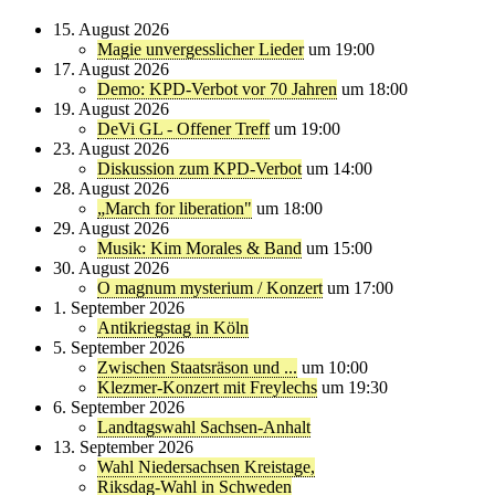
15. August 2026
Magie unvergesslicher Lieder
um 19:00
17. August 2026
Demo: KPD-Verbot vor 70 Jahren
um 18:00
19. August 2026
DeVi GL - Offener Treff
um 19:00
23. August 2026
Diskussion zum KPD-Verbot
um 14:00
28. August 2026
„March for liberation"
um 18:00
29. August 2026
Musik: Kim Morales & Band
um 15:00
30. August 2026
O magnum mysterium / Konzert
um 17:00
1. September 2026
Antikriegstag in Köln
5. September 2026
Zwischen Staatsräson und ...
um 10:00
Klezmer-Konzert mit Freylechs
um 19:30
6. September 2026
Landtagswahl Sachsen-Anhalt
13. September 2026
Wahl Niedersachsen Kreistage,
Riksdag-Wahl in Schweden