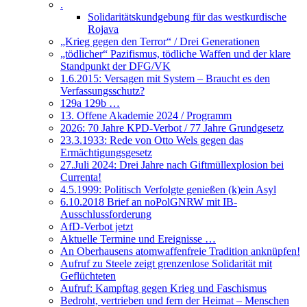
.
Solidaritätskundgebung für das westkurdische
Rojava
„Krieg gegen den Terror“ / Drei Generationen
„tödlicher“ Pazifismus, tödliche Waffen und der klare
Standpunkt der DFG/VK
1.6.2015: Versagen mit System – Braucht es den
Verfassungsschutz?
129a 129b …
13. Offene Akademie 2024 / Programm
2026: 70 Jahre KPD-Verbot / 77 Jahre Grundgesetz
23.3.1933: Rede von Otto Wels gegen das
Ermächtigungsgesetz
27.Juli 2024: Drei Jahre nach Giftmüllexplosion bei
Currenta!
4.5.1999: Politisch Verfolgte genießen (k)ein Asyl
6.10.2018 Brief an noPolGNRW mit IB-
Ausschlussforderung
AfD-Verbot jetzt
Aktuelle Termine und Ereignisse …
An Oberhausens atomwaffenfreie Tradition anknüpfen!
Aufruf zu Steele zeigt grenzenlose Solidarität mit
Geflüchteten
Aufruf: Kampftag gegen Krieg und Faschismus
Bedroht, vertrieben und fern der Heimat – Menschen