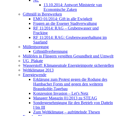
NL
13.10.2014: Antwort Ministerie van
Economische Zaken
Giftmüll in Bergwerken
EMO 01/2014: Gift in alle Ewigkeit
Fragen an die Essener Stadtverwaltung
RF 11/2014: RAG – Grubenwasser und
Fracking
RF 11/2014: RAG: Grubenwasserhaltung im
Saarland
Müllentsorgung
Giftmüllverbrennung
Müllöfen in Flingern vergiften Gesundheit und Umwelt
UG_Plakate
Wasserstoff: Klimaneutrale Energieimporte sicherstellen
Weltklimatag 2013
Energiewende
Erklärung zum Protest gegen die Rodung des
Hambacher Forsts und gegen den weiteren
Braunkohle-Tagebau
Konzession Invasion – Let’s Netz
Manager Magazin 01/2013 zu STEAG
Sondergenehmigung für den Betrieb von Datteln
I bis III
Zum Weltklimatag – aufrüttelnde Thesen