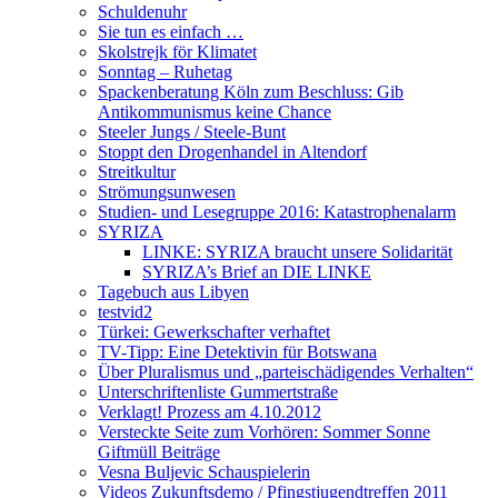
Schuldenuhr
Sie tun es einfach …
Skolstrejk för Klimatet
Sonntag – Ruhetag
Spackenberatung Köln zum Beschluss: Gib
Antikommunismus keine Chance
Steeler Jungs / Steele-Bunt
Stoppt den Drogenhandel in Altendorf
Streitkultur
Strömungsunwesen
Studien- und Lesegruppe 2016: Katastrophenalarm
SYRIZA
LINKE: SYRIZA braucht unsere Solidarität
SYRIZA’s Brief an DIE LINKE
Tagebuch aus Libyen
testvid2
Türkei: Gewerkschafter verhaftet
TV-Tipp: Eine Detektivin für Botswana
Über Pluralismus und „parteischädigendes Verhalten“
Unterschriftenliste Gummertstraße
Verklagt! Prozess am 4.10.2012
Versteckte Seite zum Vorhören: Sommer Sonne
Giftmüll Beiträge
Vesna Buljevic Schauspielerin
Videos Zukunftsdemo / Pfingstjugendtreffen 2011