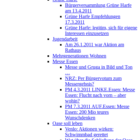
Bürgerversammlung Grüne Harfe
am 13.4.2011
Grüne Harfe Empfehlungen
17.3.2011
Grüne Harfe: legitim, sich für eigene
Interessen einzusetzen
Jugendarbeit
Am 26.1.2011 war Aktion am
Rathaus
Mehrgenerationen Wohnen
Messe Essen
Messe und Gruga in Bild und Ton
…
NRZ: Per Bürgervotum zum
Messergebnis?
PM 4.3.2011 LINKE.Essen: Messe
Essen: Flucht nach vorn – aber
wohin?
PM 7.3.2011 AUF.Essen: Messe
Essen: 200 Mio teures
Wunschdenken
Oase soll leben
Venlo: Aktionen wirken:
Schwimmbad gerettet