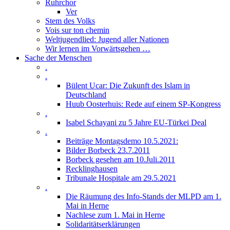
Ruhrchor
Ver
Stem des Volks
Vois sur ton chemin
Weltjugendlied: Jugend aller Nationen
Wir lernen im Vorwärtsgehen …
Sache der Menschen
.
.
Bülent Ucar: Die Zukunft des Islam in
Deutschland
Huub Oosterhuis: Rede auf einem SP-Kongress
.
Isabel Schayani zu 5 Jahre EU-Türkei Deal
.
Beiträge Montagsdemo 10.5.2021:
Bilder Borbeck 23.7.2011
Borbeck gesehen am 10.Juli.2011
Recklinghausen
Tribunale Hospitale am 29.5.2021
.
Die Räumung des Info-Stands der MLPD am 1.
Mai in Herne
Nachlese zum 1. Mai in Herne
Solidaritätserklärungen