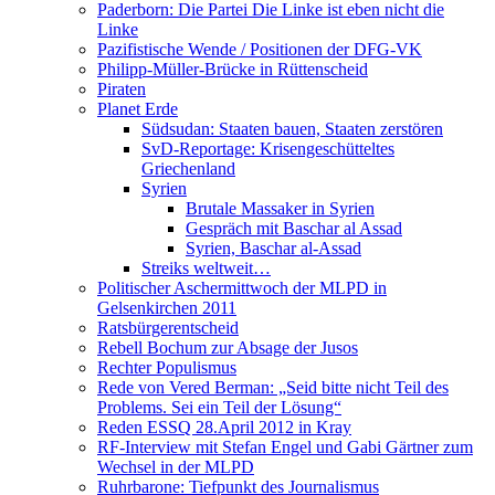
Paderborn: Die Partei Die Linke ist eben nicht die
Linke
Pazifistische Wende / Positionen der DFG-VK
Philipp-Müller-Brücke in Rüttenscheid
Piraten
Planet Erde
Südsudan: Staaten bauen, Staaten zerstören
SvD-Reportage: Krisengeschütteltes
Griechenland
Syrien
Brutale Massaker in Syrien
Gespräch mit Baschar al Assad
Syrien, Baschar al-Assad
Streiks weltweit…
Politischer Aschermittwoch der MLPD in
Gelsenkirchen 2011
Ratsbürgerentscheid
Rebell Bochum zur Absage der Jusos
Rechter Populismus
Rede von Vered Berman: „Seid bitte nicht Teil des
Problems. Sei ein Teil der Lösung“
Reden ESSQ 28.April 2012 in Kray
RF-Interview mit Stefan Engel und Gabi Gärtner zum
Wechsel in der MLPD
Ruhrbarone: Tiefpunkt des Journalismus