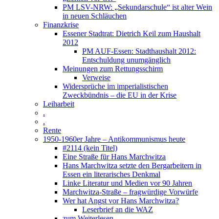
PM LSV-NRW: „Sekundarschule“ ist alter Wein
in neuen Schläuchen
Finanzkrise
Essener Stadtrat: Dietrich Keil zum Haushalt
2012
PM AUF-Essen: Stadthaushalt 2012:
Entschuldung unumgänglich
Meinungen zum Rettungsschirm
Verweise
Widersprüche im imperialistischen
Zweckbündnis – die EU in der Krise
Leiharbeit
.
.
Rente
1950-1960er Jahre – Antikommunismus heute
#2114 (kein Titel)
Eine Straße für Hans Marchwitza
Hans Marchwitza setzte den Bergarbeitern in
Essen ein literarisches Denkmal
Linke Literatur und Medien vor 90 Jahren
Marchwitza-Straße – fragwürdige Vorwürfe
Wer hat Angst vor Hans Marchwitza?
Leserbrief an die WAZ
zum Weiterlesen