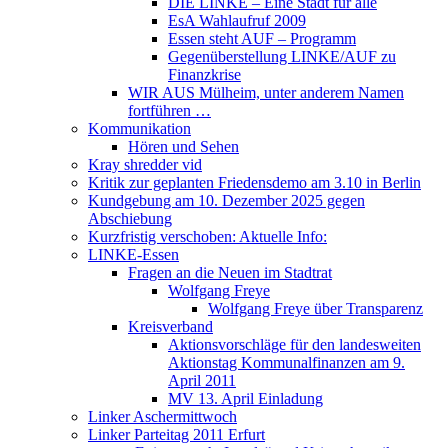
DIE LINKE – Eine Stadt für alle
EsA Wahlaufruf 2009
Essen steht AUF – Programm
Gegenüberstellung LINKE/AUF zu
Finanzkrise
WIR AUS Mülheim, unter anderem Namen
fortführen …
Kommunikation
Hören und Sehen
Kray shredder vid
Kritik zur geplanten Friedensdemo am 3.10 in Berlin
Kundgebung am 10. Dezember 2025 gegen
Abschiebung
Kurzfristig verschoben: Aktuelle Info:
LINKE-Essen
Fragen an die Neuen im Stadtrat
Wolfgang Freye
Wolfgang Freye über Transparenz
Kreisverband
Aktionsvorschläge für den landesweiten
Aktionstag Kommunalfinanzen am 9.
April 2011
MV 13. April Einladung
Linker Aschermittwoch
Linker Parteitag 2011 Erfurt