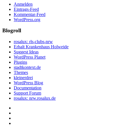
Anmelden
Eintrags-Feed
Kommentar-Feed
WordPress.org
Blogroll
rosalux: rls-clubs-nrw
Erhalt Krankenhaus Holweide
Suggest Ideas
WordPress Planet
Plugins
stadtkontext.de
Themes
kleinerdrei
WordPress Blog
Documentation
Support Forum
rosalux: nrw.rosalux.de
Startseite
Datenschutzerklärung
Privatsphäre-
Einstellungen
Historie