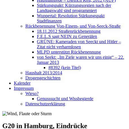
Haushaltsrede – Dietrich Keil, 2012 (AUF)
Stärkungspakt: Kürzungsorgien nach der
Landtagswahl sind programmiert
Wuppertal: Resolution Stärkungspakt
Stadtfinanzen
Rückbenennung Von-Einem- und Von-Seeck-Straße
18.11.2012 Straßenrückbenennung
F.E.L.S sagt NEIN zu Generälen
GRÜNE: Kameraden von Seeckt und Hitler –
Zitat nicht verharmlosen
MLPD unterstützt Rückbenennung
von Seekt: „Im Ziele waren wir uns einig“ – 22.
Januar 2013
#8392 (kein Titel)
Haushalt 2013/2014
Drogengeschichten
Kalender
Impressum
Wieso?
Genusssucht und Wissbegierde
Datenschutzerklärung
G20 in Hamburg, Eindrücke