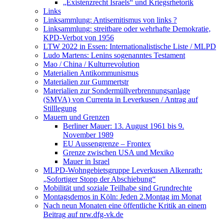
„Existenzrecht Israels“ und Kriegsrhetorik
Links
Linksammlung: Antisemitismus von links ?
Linksammlung: streitbare oder wehrhafte Demokratie,
KPD-Verbot von 1956
LTW 2022 in Essen: Internationalistische Liste / MLPD
Ludo Martens: Lenins sogenanntes Testament
Mao / China / Kulturrevolution
Materialien Antikommunismus
Materialien zur Gummertstr
Materialien zur Sondermüllverbrennungsanlage
(SMVA) von Currenta in Leverkusen / Antrag auf
Stilllegung
Mauern und Grenzen
Berliner Mauer: 13. August 1961 bis 9.
November 1989
EU Aussengrenze – Frontex
Grenze zwischen USA und Mexiko
Mauer in Israel
MLPD-Wohngebietsgruppe Leverkusen Alkenrath:
„Sofortiger Stopp der Abschiebung“
Mobilität und soziale Teilhabe sind Grundrechte
Montagsdemos in Köln: Jeden 2.Montag im Monat
Nach neun Monaten eine öffentliche Kritik an einem
Beitrag auf nrw.dfg-vk.de