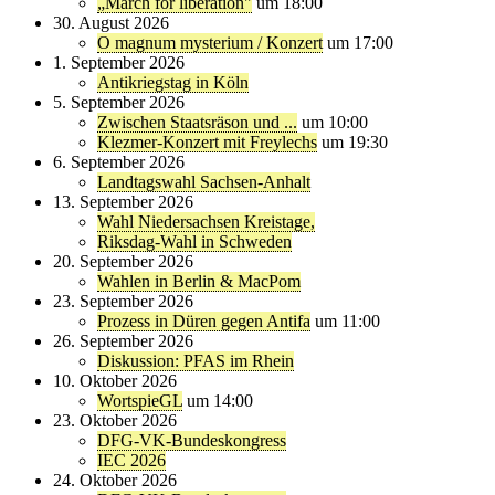
„March for liberation"
um 18:00
30. August 2026
O magnum mysterium / Konzert
um 17:00
1. September 2026
Antikriegstag in Köln
5. September 2026
Zwischen Staatsräson und ...
um 10:00
Klezmer-Konzert mit Freylechs
um 19:30
6. September 2026
Landtagswahl Sachsen-Anhalt
13. September 2026
Wahl Niedersachsen Kreistage,
Riksdag-Wahl in Schweden
20. September 2026
Wahlen in Berlin & MacPom
23. September 2026
Prozess in Düren gegen Antifa
um 11:00
26. September 2026
Diskussion: PFAS im Rhein
10. Oktober 2026
WortspieGL
um 14:00
23. Oktober 2026
DFG-VK-Bundeskongress
IEC 2026
24. Oktober 2026