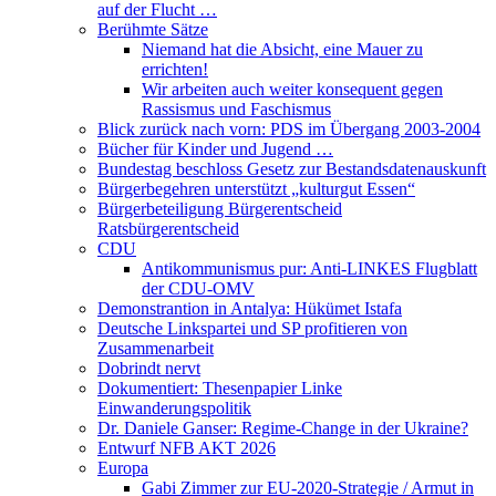
auf der Flucht …
Berühmte Sätze
Niemand hat die Absicht, eine Mauer zu
errichten!
Wir arbeiten auch weiter konsequent gegen
Rassismus und Faschismus
Blick zurück nach vorn: PDS im Übergang 2003-2004
Bücher für Kinder und Jugend …
Bundestag beschloss Gesetz zur Bestandsdatenauskunft
Bürgerbegehren unterstützt „kulturgut Essen“
Bürgerbeteiligung Bürgerentscheid
Ratsbürgerentscheid
CDU
Antikommunismus pur: Anti-LINKES Flugblatt
der CDU-OMV
Demonstrantion in Antalya: Hükümet Istafa
Deutsche Linkspartei und SP profitieren von
Zusammenarbeit
Dobrindt nervt
Dokumentiert: Thesenpapier Linke
Einwanderungspolitik
Dr. Daniele Ganser: Regime-Change in der Ukraine?
Entwurf NFB AKT 2026
Europa
Gabi Zimmer zur EU-2020-Strategie / Armut in