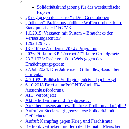
.
Solidaritätskundgebung für das westkurdische
Rojava
„Krieg gegen den Terror“ / Drei Generationen
„tödlicher“ Pazifismus, tödliche Waffen und der klare
Standpunkt der DFG/VK
1.6.2015: Versagen mit System – Braucht es den
Verfassungsschutz?
129a 129b …
13. Offene Akademie 2024 / Programm
2026: 70 Jahre KPD-Verbot / 77 Jahre Grundgesetz
23.3.1933: Rede von Otto Wels gegen das
Ermächtigungsgesetz
27.Juli 2024: Drei Jahre nach Giftmüllexplosion bei
Currenta!
4.5.1999: Politisch Verfolgte genießen (k)ein Asyl
6.10.2018 Brief an noPolGNRW mit IB-
Ausschlussforderung
AfD-Verbot jetzt
Aktuelle Termine und Ereignisse …
An Oberhausens atomwaffenfreie Tradition anknüpfen!
Aufruf zu Steele zeigt grenzenlose Solidarität mit
Geflüchteten
Aufruf: Kampftag gegen Krieg und Faschismus
Bedroht, vertrieben und fern der Heimat – Menschen