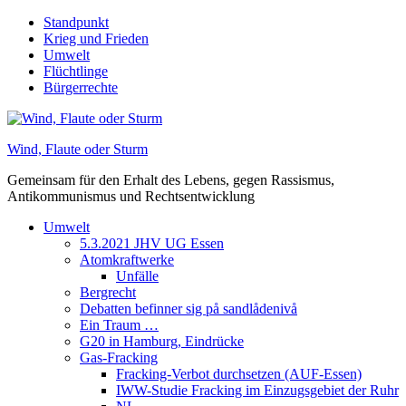
Skip
Standpunkt
to
Krieg und Frieden
content
Umwelt
Flüchtlinge
Bürgerrechte
Wind, Flaute oder Sturm
Gemeinsam für den Erhalt des Lebens, gegen Rassismus,
Antikommunismus und Rechtsentwicklung
Umwelt
5.3.2021 JHV UG Essen
Atomkraftwerke
Unfälle
Bergrecht
Debatten befinner sig på sandlådenivå
Ein Traum …
G20 in Hamburg, Eindrücke
Gas-Fracking
Fracking-Verbot durchsetzen (AUF-Essen)
IWW-Studie Fracking im Einzugsgebiet der Ruhr