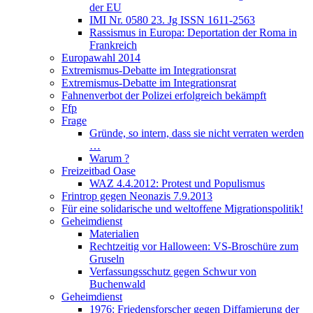
der EU
IMI Nr. 0580 23. Jg ISSN 1611-2563
Rassismus in Europa: Deportation der Roma in
Frankreich
Europawahl 2014
Extremismus-Debatte im Integrationsrat
Extremismus-Debatte im Integrationsrat
Fahnenverbot der Polizei erfolgreich bekämpft
Ffp
Frage
Gründe, so intern, dass sie nicht verraten werden
…
Warum ?
Freizeitbad Oase
WAZ 4.4.2012: Protest und Populismus
Frintrop gegen Neonazis 7.9.2013
Für eine solidarische und weltoffene Migrationspolitik!
Geheimdienst
Materialien
Rechtzeitig vor Halloween: VS-Broschüre zum
Gruseln
Verfassungsschutz gegen Schwur von
Buchenwald
Geheimdienst
1976: Friedensforscher gegen Diffamierung der