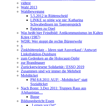
vidtest
Wahl 2013
Wahlbewegung
5.5.2012 in Rüttenscheid
LINKE so nötig wie nie: Katharina
Schwabedissen im Tagesgespräch
Parteien zu Opel
Was heißt hier Feindbild: Antikommunismus im Kalten
Krieg (1987)
WDR: Wer stoppt die rechte Bürgerwehr
x
Zinkhüttenplatz – Ideen statt Ausverkauf / Antwort
Linksfraktion-Duisburg
zum Gedenken an die Holocaust-Opfer
zur Brandmauer
Zurückgewiesene Solidarität / ESSQ 2019
Zusammen sind wir immer die Mehrheit
Mobilticket
PM 8.8.2011 AUF: „Mobilticket“ statt
Sozialticket
Nach Bonn: 3.Dez 2011: Truppen Raus aus
Afghanistan…
Busse
Bildungsbericht Essen
„Lernen vor Ort“