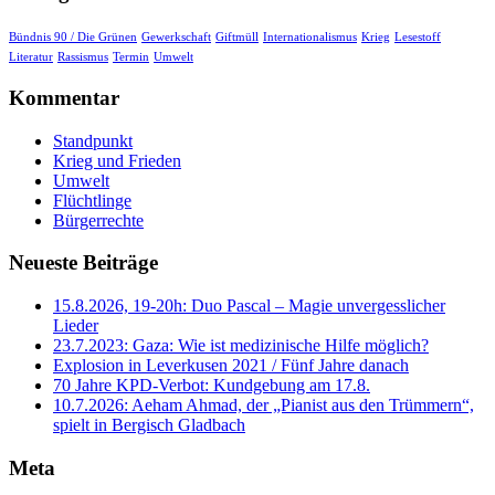
Bündnis 90 / Die Grünen
Gewerkschaft
Giftmüll
Internationalismus
Krieg
Lesestoff
Literatur
Rassismus
Termin
Umwelt
Kommentar
Standpunkt
Krieg und Frieden
Umwelt
Flüchtlinge
Bürgerrechte
Neueste Beiträge
15.8.2026, 19-20h: Duo Pascal – Magie unvergesslicher
Lieder
23.7.2023: Gaza: Wie ist medizinische Hilfe möglich?
Explosion in Leverkusen 2021 / Fünf Jahre danach
70 Jahre KPD‑Verbot: Kundgebung am 17.8.
10.7.2026: Aeham Ahmad, der „Pianist aus den Trümmern“,
spielt in Bergisch Gladbach
Meta