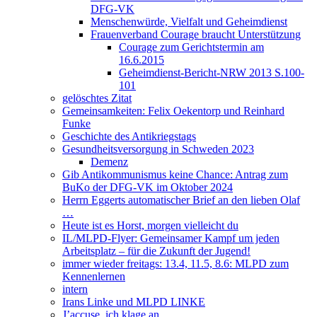
DFG-VK
Menschenwürde, Vielfalt und Geheimdienst
Frauenverband Courage braucht Unterstützung
Courage zum Gerichtstermin am
16.6.2015
Geheimdienst-Bericht-NRW 2013 S.100-
101
gelöschtes Zitat
Gemeinsamkeiten: Felix Oekentorp und Reinhard
Funke
Geschichte des Antikriegstags
Gesundheitsversorgung in Schweden 2023
Demenz
Gib Antikommunismus keine Chance: Antrag zum
BuKo der DFG-VK im Oktober 2024
Herrn Eggerts automatischer Brief an den lieben Olaf
…
Heute ist es Horst, morgen vielleicht du
IL/MLPD-Flyer: Gemeinsamer Kampf um jeden
Arbeitsplatz – für die Zukunft der Jugend!
immer wieder freitags: 13.4, 11.5, 8.6: MLPD zum
Kennenlernen
intern
Irans Linke und MLPD LINKE
J’accuse, ich klage an