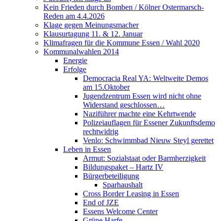
Kein Frieden durch Bomben / Kölner Ostermarsch-
Reden am 4.4.2026
Klage gegen Meinungsmacher
Klausurtagung 11. & 12. Januar
Klimafragen für die Kommune Essen / Wahl 2020
Kommunalwahlen 2014
Energie
Erfolge
Democracia Real YA: Weltweite Demos
am 15.Oktober
Jugendzentrum Essen wird nicht ohne
Widerstand geschlossen…
Naziführer machte eine Kehrtwende
Polizeiauflagen für Essener Zukunftsdemo
rechtwidrig
Venlo: Schwimmbad Nieuw Steyl gerettet
Leben in Essen
Armut: Sozialstaat oder Barmherzigkeit
Bildungspaket – Hartz IV
Bürgerbeteiligung
Sparhaushalt
Cross Border Leasing in Essen
End of JZE
Essens Welcome Center
Grüne Harfe