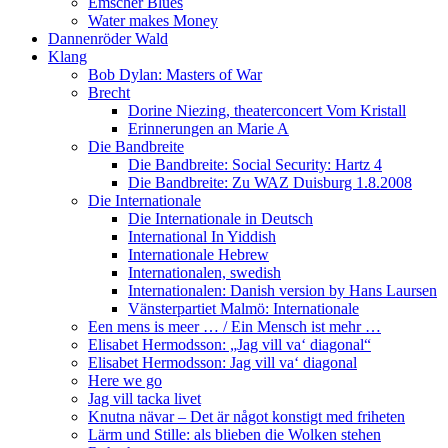
Emscher Blues
Water makes Money
Dannenröder Wald
Klang
Bob Dylan: Masters of War
Brecht
Dorine Niezing, theaterconcert Vom Kristall
Erinnerungen an Marie A
Die Bandbreite
Die Bandbreite: Social Security: Hartz 4
Die Bandbreite: Zu WAZ Duisburg 1.8.2008
Die Internationale
Die Internationale in Deutsch
International In Yiddish
Internationale Hebrew
Internationalen, swedish
Internationalen: Danish version by Hans Laursen
Vänsterpartiet Malmö: Internationale
Een mens is meer … / Ein Mensch ist mehr …
Elisabet Hermodsson: „Jag vill va‘ diagonal“
Elisabet Hermodsson: Jag vill va‘ diagonal
Here we go
Jag vill tacka livet
Knutna nävar – Det är något konstigt med friheten
Lärm und Stille: als blieben die Wolken stehen