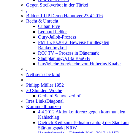
Gegen Streikverbot in der Türkei
.
Bilder: TTIP Demo Hannover 23.4.2016
Recht & Unrecht
Cuban Five
Leonard Peltier
Oury-Jalloh-Prozess
PM 15.10.2012: Beweise für illegalen
Bankenboykott
ROJ TV – Prozess in Dänemark
Stadtplanung: §13a BauGB
Unsägliche Vergleiche von Hubertus Knabe
.
Nett sein / be kind
.
Philipp Müller 1952
30 Stunden-Woche
Gerhard Schweizerhof
Irres LinksDiagonal
Kommualfinanzen
4.4.2012 Aktionkonferenz gegen kommunalen
Kahlschlag
Dietrich Keil zum Teilnahmeantrag der Stadt am
Stärkungspakt NRW