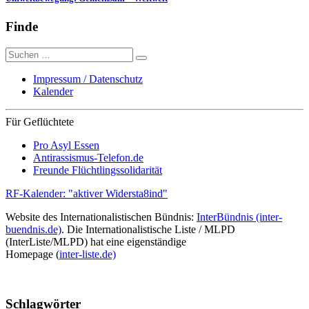
Finde
Suche
nach:
Impressum / Datenschutz
Kalender
Für Geflüchtete
Pro Asyl Essen
Antirassismus-Telefon.de
Freunde Flüchtlingssolidarität
RF-Kalender: "aktiver Widersta8ind"
Website des Internationalistischen Bündnis:
InterBündnis (inter-
buendnis.de)
. Die Internationalistische Liste / MLPD
(InterListe/MLPD) hat eine eigenständige
Homepage (
inter-liste.de)
Schlagwörter