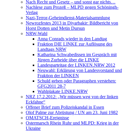
Nach Recht und Gesetz – und sonst gar nichts…
Nachlese zum Prozeß – MLPD gegen Schöningh-
Verlag
Nazi-Terror-Geheimdienst-Materialsammlung
Newrozfestes 2013 in Diyarbakir: Bildbericht von
Horst Dotten und Metin Dursun
NRW-Wahl
Anna Conrads wieder in den Landtag
Fraktion DIE LINKE zur Auflösung des
Landtags NRW
Katharina Schwabedissen im Gespräch mit
Jürgen Zurheide über die LINKE
Landesparteitag der LINKEN.NRW 2012
Neuwahl: Erklärung von Landesvorstand und
Fraktion der LINKEN
Schuld geben oder Paragraphen verstehen:
GFG2011 28-7
Wahlplakate LINKE.NRW
NRZ 17.2.2012: „Wir müssen weg von der linken
Eckfahne“
Offener Brief zum Polizeiskandal in Essen
Olof Palme zur Abrüstung / UN am 23. Juni 1982
OMATSCH-Ereignisse
Ostermarsch Rhein Ruhr und MLPD: Krieg in der
Ukraine