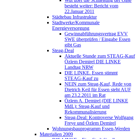
Wut über die Schließung der Oase
besteht weiter: Bericht vom
22.Januar 2011
Städtebau Infrastruktur
Stadtwerke/Kommunale
Energieversorgung
Gewinnabführungsvertrag EVV
SWE überprüfen / Eingabe Essen
gibt Gas
Steag-Deal
Aktuelle Stunde zum STEAG-Kauf
Özlem Demirel DIE LINKE
Landtag NRW
DIE LINKE. Essen stimmt
STEAG-Kauf zu
NEIN zum Steag-Kauf, Rede von
Dietrich Keil für Essen steht AUF
am 23.2.2011 im Rat
Özlem A. Demirel (DIE LINKE
MdL): Steag-Kauf und
Rekommunalisierung
Steag-Deal: Kontroverse Wolfgang
Freye und Özlem Demirel
Wohnungsbauprogramm Essen-Werden
Materialien 2009