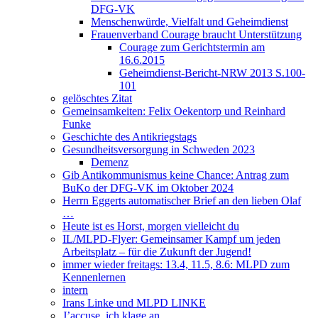
DFG-VK
Menschenwürde, Vielfalt und Geheimdienst
Frauenverband Courage braucht Unterstützung
Courage zum Gerichtstermin am
16.6.2015
Geheimdienst-Bericht-NRW 2013 S.100-
101
gelöschtes Zitat
Gemeinsamkeiten: Felix Oekentorp und Reinhard
Funke
Geschichte des Antikriegstags
Gesundheitsversorgung in Schweden 2023
Demenz
Gib Antikommunismus keine Chance: Antrag zum
BuKo der DFG-VK im Oktober 2024
Herrn Eggerts automatischer Brief an den lieben Olaf
…
Heute ist es Horst, morgen vielleicht du
IL/MLPD-Flyer: Gemeinsamer Kampf um jeden
Arbeitsplatz – für die Zukunft der Jugend!
immer wieder freitags: 13.4, 11.5, 8.6: MLPD zum
Kennenlernen
intern
Irans Linke und MLPD LINKE
J’accuse, ich klage an