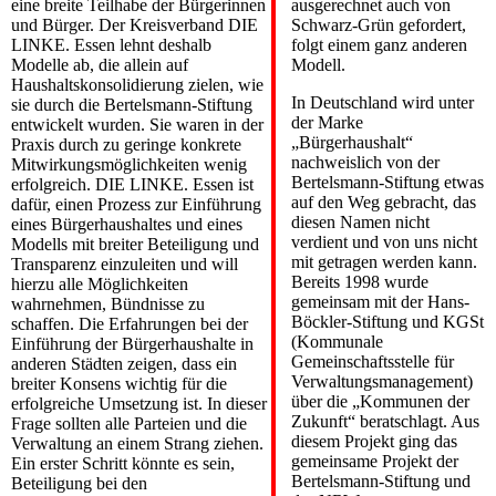
eine breite Teilhabe der Bürgerinnen
ausgerechnet auch von
und Bürger. Der Kreisverband DIE
Schwarz-Grün gefordert,
LINKE. Essen lehnt deshalb
folgt einem ganz anderen
Modelle ab, die allein auf
Modell.
Haushaltskonsolidierung zielen, wie
In Deutschland wird unter
sie durch die Bertelsmann-Stiftung
der Marke
entwickelt wurden. Sie waren in der
„Bürgerhaushalt“
Praxis durch zu geringe konkrete
nachweislich von der
Mitwirkungsmöglichkeiten wenig
Bertelsmann-Stiftung etwas
erfolgreich. DIE LINKE. Essen ist
auf den Weg gebracht, das
dafür, einen Prozess zur Einführung
diesen Namen nicht
eines Bürgerhaushaltes und eines
verdient und von uns nicht
Modells mit breiter Beteiligung und
mit getragen werden kann.
Transparenz einzuleiten und will
Bereits 1998 wurde
hierzu alle Möglichkeiten
gemeinsam mit der Hans-
wahrnehmen, Bündnisse zu
Böckler-Stiftung und KGSt
schaffen. Die Erfahrungen bei der
(Kommunale
Einführung der Bürgerhaushalte in
Gemeinschaftsstelle für
anderen Städten zeigen, dass ein
Verwaltungsmanagement)
breiter Konsens wichtig für die
über die „Kommunen der
erfolgreiche Umsetzung ist. In dieser
Zukunft“ beratschlagt. Aus
Frage sollten alle Parteien und die
diesem Projekt ging das
Verwaltung an einem Strang ziehen.
gemeinsame Projekt der
Ein erster Schritt könnte es sein,
Bertelsmann-Stiftung und
Beteiligung bei den