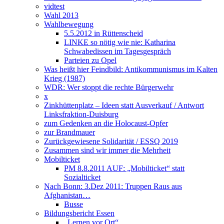
vidtest
Wahl 2013
Wahlbewegung
5.5.2012 in Rüttenscheid
LINKE so nötig wie nie: Katharina
Schwabedissen im Tagesgespräch
Parteien zu Opel
Was heißt hier Feindbild: Antikommunismus im Kalten
Krieg (1987)
WDR: Wer stoppt die rechte Bürgerwehr
x
Zinkhüttenplatz – Ideen statt Ausverkauf / Antwort
Linksfraktion-Duisburg
zum Gedenken an die Holocaust-Opfer
zur Brandmauer
Zurückgewiesene Solidarität / ESSQ 2019
Zusammen sind wir immer die Mehrheit
Mobilticket
PM 8.8.2011 AUF: „Mobilticket“ statt
Sozialticket
Nach Bonn: 3.Dez 2011: Truppen Raus aus
Afghanistan…
Busse
Bildungsbericht Essen
„Lernen vor Ort“