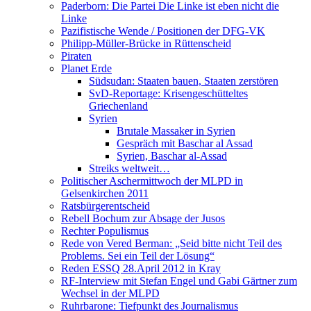
Paderborn: Die Partei Die Linke ist eben nicht die
Linke
Pazifistische Wende / Positionen der DFG-VK
Philipp-Müller-Brücke in Rüttenscheid
Piraten
Planet Erde
Südsudan: Staaten bauen, Staaten zerstören
SvD-Reportage: Krisengeschütteltes
Griechenland
Syrien
Brutale Massaker in Syrien
Gespräch mit Baschar al Assad
Syrien, Baschar al-Assad
Streiks weltweit…
Politischer Aschermittwoch der MLPD in
Gelsenkirchen 2011
Ratsbürgerentscheid
Rebell Bochum zur Absage der Jusos
Rechter Populismus
Rede von Vered Berman: „Seid bitte nicht Teil des
Problems. Sei ein Teil der Lösung“
Reden ESSQ 28.April 2012 in Kray
RF-Interview mit Stefan Engel und Gabi Gärtner zum
Wechsel in der MLPD
Ruhrbarone: Tiefpunkt des Journalismus