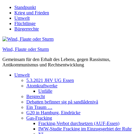
Skip
Standpunkt
to
Krieg und Frieden
content
Umwelt
Flüchtlinge
Bürgerrechte
Wind, Flaute oder Sturm
Gemeinsam für den Erhalt des Lebens, gegen Rassismus,
Antikommunismus und Rechtsentwicklung
Umwelt
5.3.2021 JHV UG Essen
Atomkraftwerke
Unfälle
Bergrecht
Debatten befinner sig på sandlådenivå
Ein Traum …
G20 in Hamburg, Eindrücke
Gas-Fracking
Fracking-Verbot durchsetzen (AUF-Essen)
IWW-Studie Fracking im Einzugsgebiet der Ruhr