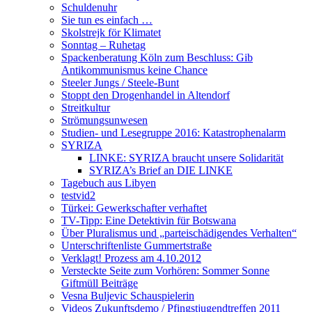
Schuldenuhr
Sie tun es einfach …
Skolstrejk för Klimatet
Sonntag – Ruhetag
Spackenberatung Köln zum Beschluss: Gib
Antikommunismus keine Chance
Steeler Jungs / Steele-Bunt
Stoppt den Drogenhandel in Altendorf
Streitkultur
Strömungsunwesen
Studien- und Lesegruppe 2016: Katastrophenalarm
SYRIZA
LINKE: SYRIZA braucht unsere Solidarität
SYRIZA’s Brief an DIE LINKE
Tagebuch aus Libyen
testvid2
Türkei: Gewerkschafter verhaftet
TV-Tipp: Eine Detektivin für Botswana
Über Pluralismus und „parteischädigendes Verhalten“
Unterschriftenliste Gummertstraße
Verklagt! Prozess am 4.10.2012
Versteckte Seite zum Vorhören: Sommer Sonne
Giftmüll Beiträge
Vesna Buljevic Schauspielerin
Videos Zukunftsdemo / Pfingstjugendtreffen 2011