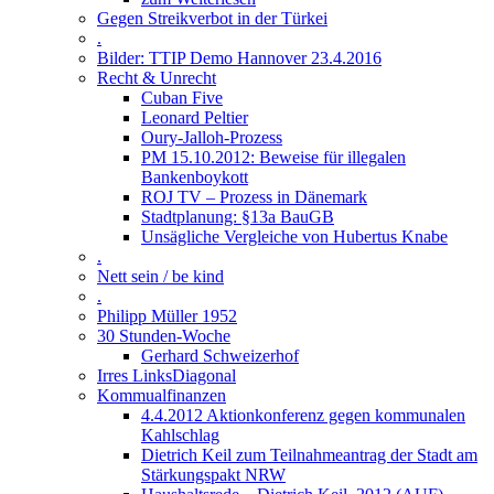
Gegen Streikverbot in der Türkei
.
Bilder: TTIP Demo Hannover 23.4.2016
Recht & Unrecht
Cuban Five
Leonard Peltier
Oury-Jalloh-Prozess
PM 15.10.2012: Beweise für illegalen
Bankenboykott
ROJ TV – Prozess in Dänemark
Stadtplanung: §13a BauGB
Unsägliche Vergleiche von Hubertus Knabe
.
Nett sein / be kind
.
Philipp Müller 1952
30 Stunden-Woche
Gerhard Schweizerhof
Irres LinksDiagonal
Kommualfinanzen
4.4.2012 Aktionkonferenz gegen kommunalen
Kahlschlag
Dietrich Keil zum Teilnahmeantrag der Stadt am
Stärkungspakt NRW