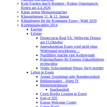
Kein Frieden durch Bomben / Kölner Ostermarsch-
Reden am 4.4.2026
Klage gegen Meinungsmacher
Klausurtagung 11. & 12. Januar
Klimafragen für die Kommune Essen / Wahl 2020
Kommunalwahlen 2014
Energie
Erfolge
Democracia Real YA: Weltweite Demos
am 15.Oktober
Jugendzentrum Essen wird nicht ohne
Widerstand geschlossen…
Naziführer machte eine Kehrtwende
Polizeiauflagen für Essener Zukunftsdemo
rechtwidrig
Venlo: Schwimmbad Nieuw Steyl gerettet
Leben in Essen
Armut: Sozialstaat oder Barmherzigkeit
Bildungspaket – Hartz IV
Bürgerbeteiligung
Sparhaushalt
Cross Border Leasing in Essen
End of JZE
Essens Welcome Center
Grüne Harfe