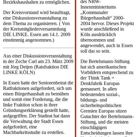
des NRW-
Bezirkshaushalten zu ermöglichen.
Innenministeriums
Der Kreisvorstand wird beauftragt,
„Kommunaler
eine Diskussionsveranstaltung zu
Bürgerhaushalt“ 2000-
dem Thema zu organisieren. ( Von
2004 hervor. Dieses Projekt
der Kreismitgliederversammlung
wurde anschließend in
DIE LINKE. Essen am 14.1. 2009
Köln ausdrücklich
einstimmig angenommen.)
übernommen und
angewendet, auch in Essen
soll das so sein.
Aus einer Diskussionsveranstaltung
in der Zeche Carl am 23. März 2009
Die Bertelsmann-Stiftung
mit Jörg Detjen (Ratsfraktion DIE
hat sich amerikanischen
LINKE KÖLN)
Vorbildern entsprechend zu
der Think Tank =
In Essen hatte der Seniorenbeirat die
Denkfabrik Europas
Ratfraktionen aufgefordert, sich um
gemausert. In allen
einen Bürgerhaushalt zu bemühen
bedeutenden sozial-,
und somit eine Forderung, die die
bildungs- und
linke Fraktion schon in ihrer
sicherheitspolitischen
Gründungserklärung gestellt hatte,
Gremien Europas sitzen
aufgegriffen. Der Stadtrat hat dann
Gutachter der Bertelsmann-
die Verwaltung der Stadt Essen
Stiftung, und die meisten
aufgefordert, eine
einschlägigen
Machbarkeitsstudie zu erstellen.
Entscheidungen lassen ihre