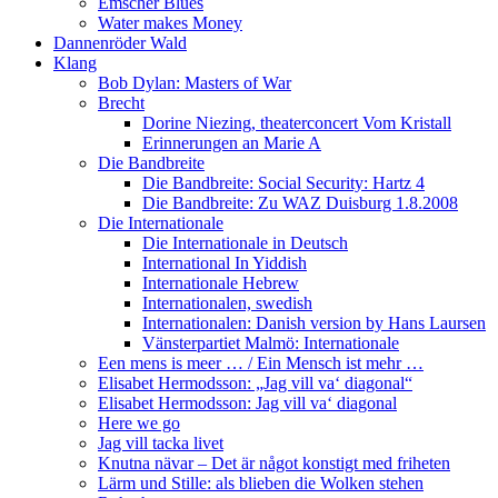
Emscher Blues
Water makes Money
Dannenröder Wald
Klang
Bob Dylan: Masters of War
Brecht
Dorine Niezing, theaterconcert Vom Kristall
Erinnerungen an Marie A
Die Bandbreite
Die Bandbreite: Social Security: Hartz 4
Die Bandbreite: Zu WAZ Duisburg 1.8.2008
Die Internationale
Die Internationale in Deutsch
International In Yiddish
Internationale Hebrew
Internationalen, swedish
Internationalen: Danish version by Hans Laursen
Vänsterpartiet Malmö: Internationale
Een mens is meer … / Ein Mensch ist mehr …
Elisabet Hermodsson: „Jag vill va‘ diagonal“
Elisabet Hermodsson: Jag vill va‘ diagonal
Here we go
Jag vill tacka livet
Knutna nävar – Det är något konstigt med friheten
Lärm und Stille: als blieben die Wolken stehen