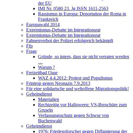
der EU
IMI Nr. 0580 23. Jg ISSN 1611-2563
Rassismus in Europa: Deportation der Roma in
Frankreich
Europawahl 2014
Extremismus-Debatte im Integrationsrat
Extremismus-Debatte im Integrationsrat
Fahnenverbot der Polizei erfolgreich bekämpft
Ffp
Frage
Gründe, so intern, dass sie nicht verraten werden
…
Warum ?
Freizeitbad Oase
WAZ 4.4.2012: Protest und Populismus
Frintrop gegen Neonazis 7.9.2013
Für eine solidarische und weltoffene Migrationspolitik!
Geheimdienst
Materialien
Rechtzeitig vor Halloween: VS-Broschüre zum
Gruseln
Verfassungsschutz gegen Schwur von
Buchenwald
Geheimdienst
1976: Friedensforscher gegen Diffamierung der