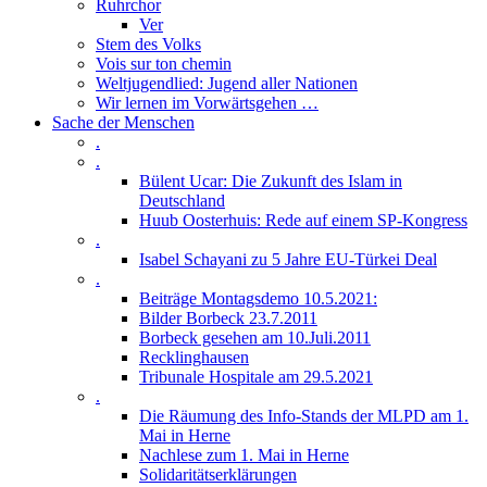
Ruhrchor
Ver
Stem des Volks
Vois sur ton chemin
Weltjugendlied: Jugend aller Nationen
Wir lernen im Vorwärtsgehen …
Sache der Menschen
.
.
Bülent Ucar: Die Zukunft des Islam in
Deutschland
Huub Oosterhuis: Rede auf einem SP-Kongress
.
Isabel Schayani zu 5 Jahre EU-Türkei Deal
.
Beiträge Montagsdemo 10.5.2021:
Bilder Borbeck 23.7.2011
Borbeck gesehen am 10.Juli.2011
Recklinghausen
Tribunale Hospitale am 29.5.2021
.
Die Räumung des Info-Stands der MLPD am 1.
Mai in Herne
Nachlese zum 1. Mai in Herne
Solidaritätserklärungen