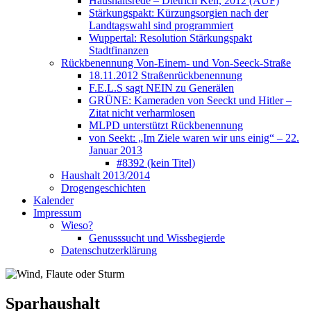
Haushaltsrede – Dietrich Keil, 2012 (AUF)
Stärkungspakt: Kürzungsorgien nach der
Landtagswahl sind programmiert
Wuppertal: Resolution Stärkungspakt
Stadtfinanzen
Rückbenennung Von-Einem- und Von-Seeck-Straße
18.11.2012 Straßenrückbenennung
F.E.L.S sagt NEIN zu Generälen
GRÜNE: Kameraden von Seeckt und Hitler –
Zitat nicht verharmlosen
MLPD unterstützt Rückbenennung
von Seekt: „Im Ziele waren wir uns einig“ – 22.
Januar 2013
#8392 (kein Titel)
Haushalt 2013/2014
Drogengeschichten
Kalender
Impressum
Wieso?
Genusssucht und Wissbegierde
Datenschutzerklärung
Sparhaushalt