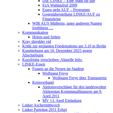
DIE LINKE – Eine Stadt für alle
EsA Wahlaufruf 2009
Essen steht AUF – Programm
Gegenüberstellung LINKE/AUF zu
Finanzkrise
WIR AUS Mülheim, unter anderem Namen
fortführen …
Kommunikation
Hören und Sehen
Kray shredder vid
Kritik zur geplanten Friedensdemo am 3.10 in Berlin
Kundgebung am 10. Dezember 2025 gegen
Abschiebung
Kurzfristig verschoben: Aktuelle Info:
LINKE-Essen
Fragen an die Neuen im Stadtrat
Wolfgang Freye
Wolfgang Freye über Transparenz
Kreisverband
Aktionsvorschläge für den landesweiten
Aktionstag Kommunalfinanzen am 9.
April 2011
MV 13. April Einladung
Linker Aschermittwoch
Linker Parteitag 2011 Erfurt