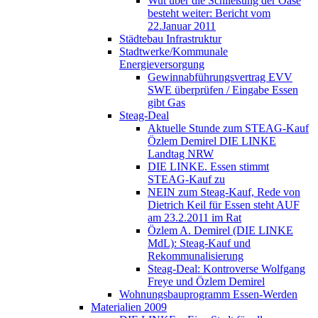
Wut über die Schließung der Oase
besteht weiter: Bericht vom
22.Januar 2011
Städtebau Infrastruktur
Stadtwerke/Kommunale
Energieversorgung
Gewinnabführungsvertrag EVV
SWE überprüfen / Eingabe Essen
gibt Gas
Steag-Deal
Aktuelle Stunde zum STEAG-Kauf
Özlem Demirel DIE LINKE
Landtag NRW
DIE LINKE. Essen stimmt
STEAG-Kauf zu
NEIN zum Steag-Kauf, Rede von
Dietrich Keil für Essen steht AUF
am 23.2.2011 im Rat
Özlem A. Demirel (DIE LINKE
MdL): Steag-Kauf und
Rekommunalisierung
Steag-Deal: Kontroverse Wolfgang
Freye und Özlem Demirel
Wohnungsbauprogramm Essen-Werden
Materialien 2009