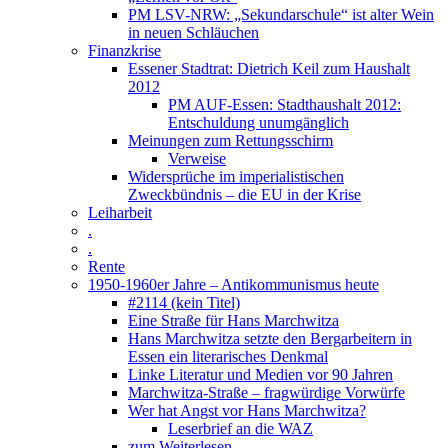
PM LSV-NRW: „Sekundarschule“ ist alter Wein
in neuen Schläuchen
Finanzkrise
Essener Stadtrat: Dietrich Keil zum Haushalt
2012
PM AUF-Essen: Stadthaushalt 2012:
Entschuldung unumgänglich
Meinungen zum Rettungsschirm
Verweise
Widersprüche im imperialistischen
Zweckbündnis – die EU in der Krise
Leiharbeit
.
.
Rente
1950-1960er Jahre – Antikommunismus heute
#2114 (kein Titel)
Eine Straße für Hans Marchwitza
Hans Marchwitza setzte den Bergarbeitern in
Essen ein literarisches Denkmal
Linke Literatur und Medien vor 90 Jahren
Marchwitza-Straße – fragwürdige Vorwürfe
Wer hat Angst vor Hans Marchwitza?
Leserbrief an die WAZ
zum Weiterlesen