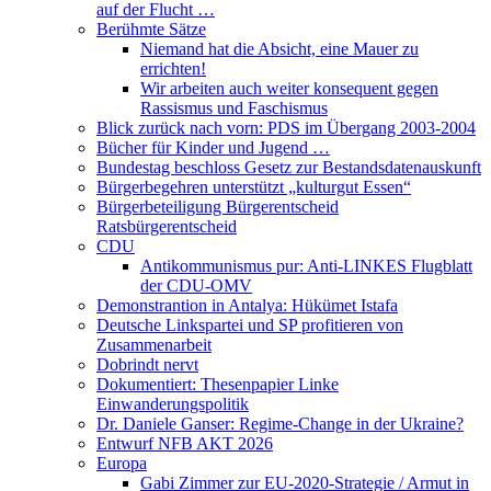
auf der Flucht …
Berühmte Sätze
Niemand hat die Absicht, eine Mauer zu
errichten!
Wir arbeiten auch weiter konsequent gegen
Rassismus und Faschismus
Blick zurück nach vorn: PDS im Übergang 2003-2004
Bücher für Kinder und Jugend …
Bundestag beschloss Gesetz zur Bestandsdatenauskunft
Bürgerbegehren unterstützt „kulturgut Essen“
Bürgerbeteiligung Bürgerentscheid
Ratsbürgerentscheid
CDU
Antikommunismus pur: Anti-LINKES Flugblatt
der CDU-OMV
Demonstrantion in Antalya: Hükümet Istafa
Deutsche Linkspartei und SP profitieren von
Zusammenarbeit
Dobrindt nervt
Dokumentiert: Thesenpapier Linke
Einwanderungspolitik
Dr. Daniele Ganser: Regime-Change in der Ukraine?
Entwurf NFB AKT 2026
Europa
Gabi Zimmer zur EU-2020-Strategie / Armut in