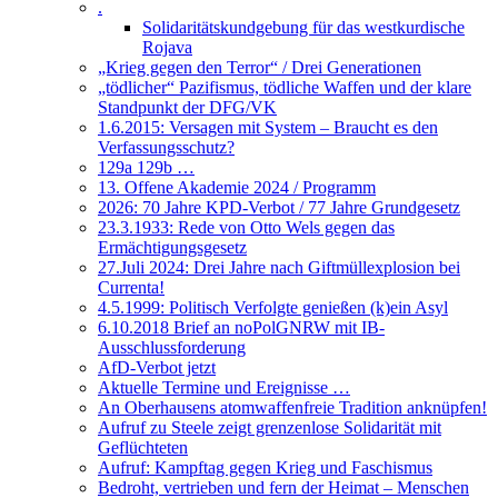
.
Solidaritätskundgebung für das westkurdische
Rojava
„Krieg gegen den Terror“ / Drei Generationen
„tödlicher“ Pazifismus, tödliche Waffen und der klare
Standpunkt der DFG/VK
1.6.2015: Versagen mit System – Braucht es den
Verfassungsschutz?
129a 129b …
13. Offene Akademie 2024 / Programm
2026: 70 Jahre KPD-Verbot / 77 Jahre Grundgesetz
23.3.1933: Rede von Otto Wels gegen das
Ermächtigungsgesetz
27.Juli 2024: Drei Jahre nach Giftmüllexplosion bei
Currenta!
4.5.1999: Politisch Verfolgte genießen (k)ein Asyl
6.10.2018 Brief an noPolGNRW mit IB-
Ausschlussforderung
AfD-Verbot jetzt
Aktuelle Termine und Ereignisse …
An Oberhausens atomwaffenfreie Tradition anknüpfen!
Aufruf zu Steele zeigt grenzenlose Solidarität mit
Geflüchteten
Aufruf: Kampftag gegen Krieg und Faschismus
Bedroht, vertrieben und fern der Heimat – Menschen