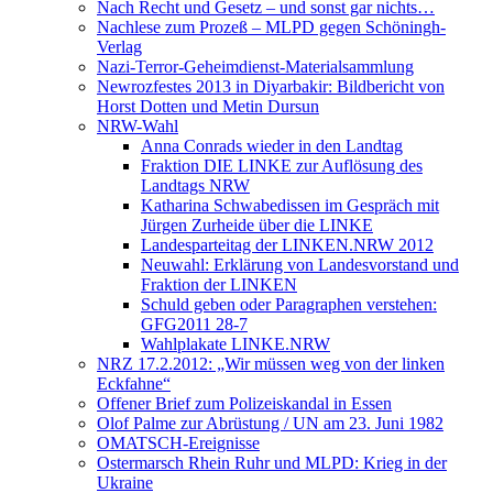
Nach Recht und Gesetz – und sonst gar nichts…
Nachlese zum Prozeß – MLPD gegen Schöningh-
Verlag
Nazi-Terror-Geheimdienst-Materialsammlung
Newrozfestes 2013 in Diyarbakir: Bildbericht von
Horst Dotten und Metin Dursun
NRW-Wahl
Anna Conrads wieder in den Landtag
Fraktion DIE LINKE zur Auflösung des
Landtags NRW
Katharina Schwabedissen im Gespräch mit
Jürgen Zurheide über die LINKE
Landesparteitag der LINKEN.NRW 2012
Neuwahl: Erklärung von Landesvorstand und
Fraktion der LINKEN
Schuld geben oder Paragraphen verstehen:
GFG2011 28-7
Wahlplakate LINKE.NRW
NRZ 17.2.2012: „Wir müssen weg von der linken
Eckfahne“
Offener Brief zum Polizeiskandal in Essen
Olof Palme zur Abrüstung / UN am 23. Juni 1982
OMATSCH-Ereignisse
Ostermarsch Rhein Ruhr und MLPD: Krieg in der
Ukraine