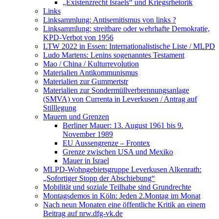
„Existenzrecht Israels“ und Kriegsrhetorik
Links
Linksammlung: Antisemitismus von links ?
Linksammlung: streitbare oder wehrhafte Demokratie,
KPD-Verbot von 1956
LTW 2022 in Essen: Internationalistische Liste / MLPD
Ludo Martens: Lenins sogenanntes Testament
Mao / China / Kulturrevolution
Materialien Antikommunismus
Materialien zur Gummertstr
Materialien zur Sondermüllverbrennungsanlage
(SMVA) von Currenta in Leverkusen / Antrag auf
Stilllegung
Mauern und Grenzen
Berliner Mauer: 13. August 1961 bis 9.
November 1989
EU Aussengrenze – Frontex
Grenze zwischen USA und Mexiko
Mauer in Israel
MLPD-Wohngebietsgruppe Leverkusen Alkenrath:
„Sofortiger Stopp der Abschiebung“
Mobilität und soziale Teilhabe sind Grundrechte
Montagsdemos in Köln: Jeden 2.Montag im Monat
Nach neun Monaten eine öffentliche Kritik an einem
Beitrag auf nrw.dfg-vk.de