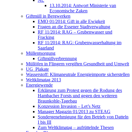
NL
13.10.2014: Antwort Ministerie van
Economische Zaken
Giftmüll in Bergwerken
EMO 01/2014: Gift in alle Ewigkeit
Fragen an die Essener Stadtverwaltung
RF 11/2014: RAG – Grubenwasser und
Fracking
RF 11/2014: RAG: Grubenwasserhaltung im
Saarland
Müllentsorgung
Giftmüllverbrennung
Müllöfen in Flingern vergiften Gesundheit und Umwelt
UG_Plakate
Wasserstoff: Klimaneutrale Energieimporte sicherstellen
Weltklimatag 2013
Energiewende
Erklärung zum Protest gegen die Rodung des
Hambacher Forsts und gegen den weiteren
Braunkohle-Tagebau
Konzession Invasion – Let’s Netz
Manager Magazin 01/2013 zu STEAG
Sondergenehmigung für den Betrieb von Datteln
I bis III
Zum Weltklimatag – aufrüttelnde Thesen