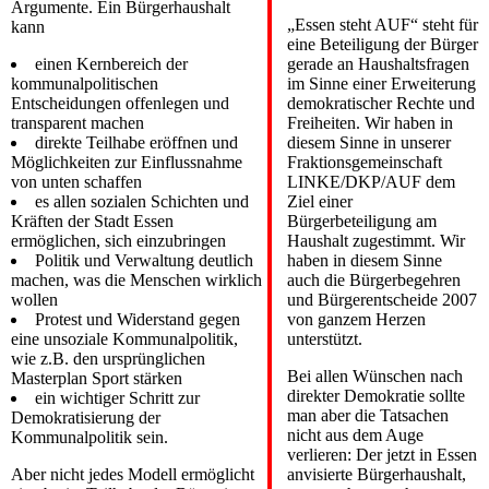
Argumente. Ein Bürgerhaushalt
„Essen steht AUF“ steht für
kann
eine Beteiligung der Bürger
einen Kernbereich der
gerade an Haushaltsfragen
kommunalpolitischen
im Sinne einer Erweiterung
Entscheidungen offenlegen und
demokratischer Rechte und
transparent machen
Freiheiten. Wir haben in
direkte Teilhabe eröffnen und
diesem Sinne in unserer
Möglichkeiten zur Einflussnahme
Fraktionsgemeinschaft
von unten schaffen
LINKE/DKP/AUF dem
es allen sozialen Schichten und
Ziel einer
Kräften der Stadt Essen
Bürgerbeteiligung am
ermöglichen, sich einzubringen
Haushalt zugestimmt. Wir
Politik und Verwaltung deutlich
haben in diesem Sinne
machen, was die Menschen wirklich
auch die Bürgerbegehren
wollen
und Bürgerentscheide 2007
Protest und Widerstand gegen
von ganzem Herzen
eine unsoziale Kommunalpolitik,
unterstützt.
wie z.B. den ursprünglichen
Bei allen Wünschen nach
Masterplan Sport stärken
direkter Demokratie sollte
ein wichtiger Schritt zur
man aber die Tatsachen
Demokratisierung der
nicht aus dem Auge
Kommunalpolitik sein.
verlieren: Der jetzt in Essen
Aber nicht jedes Modell ermöglicht
anvisierte Bürgerhaushalt,