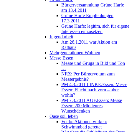
Bürgerversammlung Grüne Harfe
am 13.4.2011
Grüne Harfe Empfehlungen
17.3.2011
Grüne Harfe: legitim, sich für eigene
Interessen einzusetzen
Jugendarbeit
Am 26.1.2011 war Aktion am
Rathaus
Mehrgenerationen Wohnen
Messe Essen
Messe und Gruga in Bild und Ton
…
NRZ: Per Bürgervotum zum
Messergebnis?
PM 4.3.2011 LINKE.Essen: Messe
Essen: Flucht nach vorn – aber
wohin?
PM 7.3.2011 AUF.Essen: Messe
Essen: 200 Mio teures
Wunschdenken
Oase soll leben
Venlo: Aktionen wirken:
Schwimmbad gerettet