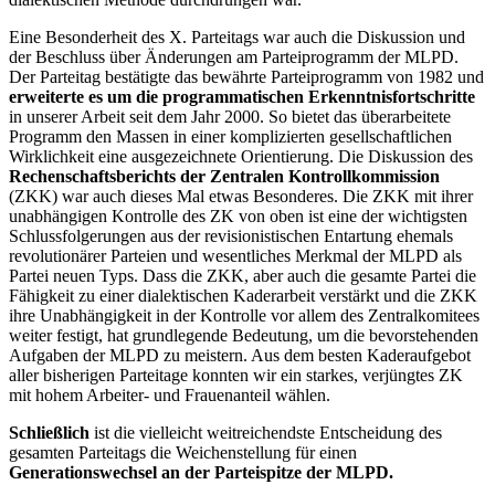
Eine Besonderheit des X. Parteitags war auch die Diskussion und
der Beschluss über Änderungen am Parteiprogramm der MLPD.
Der Parteitag bestätigte das bewährte Parteiprogramm von 1982 und
erweiterte es um die programmatischen Erkenntnisfortschritte
in unserer Arbeit seit dem Jahr 2000. So bietet das überarbeitete
Programm den Massen in einer komplizierten gesellschaftlichen
Wirklichkeit eine ausgezeichnete Orientierung. Die Diskussion des
Rechenschaftsberichts der Zentralen Kontrollkommission
(ZKK) war auch dieses Mal etwas Besonderes. Die ZKK mit ihrer
unabhängigen Kontrolle des ZK von oben ist eine der wichtigsten
Schlussfolgerungen aus der revisionistischen Entartung ehemals
revolutionärer Parteien und wesentliches Merkmal der MLPD als
Partei neuen Typs. Dass die ZKK, aber auch die gesamte Partei die
Fähigkeit zu einer dialektischen Kaderarbeit verstärkt und die ZKK
ihre Unabhängigkeit in der Kontrolle vor allem des Zentralkomitees
weiter festigt, hat grundlegende Bedeutung, um die bevorstehenden
Aufgaben der MLPD zu meistern. Aus dem besten Kaderaufgebot
aller bisherigen Parteitage konnten wir ein starkes, verjüngtes ZK
mit hohem Arbeiter- und Frauenanteil wählen.
Schließlich
ist die vielleicht weitreichendste Entscheidung des
gesamten Parteitags die Weichenstellung für einen
Generationswechsel an der Parteispitze der MLPD.