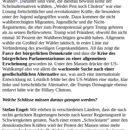
Wähler
. Darunter sind viele, die diesmal bewusst keine der
Scheinalternativen wählten. „Weder Pest noch Cholera“ war eine
Losung fortschrittlicher und revolutionärer Kräfte, die besonders
unter der Jugend aufgegriffen wurde. Dazu kommen die nicht
wahlberechtigten Migranten, Jugendliche und die Nicht-
Registrierten, die eher zum Protestpotenzial
gegen
Trump gehören
als zu seinen Befürwortern. Trump wird Präsident, obwohl ihn nicht
einmal 30 Prozent der Wahlberechtigten gewählt haben. Allgemein
wählte ein Großteil der Wähler taktisch, in erster Linie zur
Verhinderung des jeweiligen Gegenkandidaten. All das zeigt die
Farce der bürgerlichen Demokratie
und dass die
Krise des
bürgerlichen Parlamentarismus zu einer allgemeinen
Erscheinung
geworden ist. Unter den Massen drückte der US-
Wahlkampf also vor allem die
wachsende Suche nach einer
gesellschaftlichen Alternative
aus, was auch eine internationale
Entwicklung ist. Letztlich fehlte bei den US-Wahlen eine starke, klar
linke und fortschrittliche Alternative, die Trumps Demagogie ebenso
entlarvt hätte wie die Hillary Clintons.
Welche Schlüsse müssen daraus gezogen werden?
Stefan Engel:
Wir erleben in verschiedenen Ländern, dass die nach
rechts gerückten Regierungen bereits nach kurzer Regierungszeit in
Schwierigkeiten geraten. Nach einer ersten „Schockstarre“ unter den
demokratischen Kräften wird der Protest der Massen umso mehr