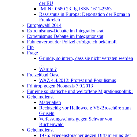
der EU
IMI Nr. 0580 23. Jg ISSN 1611-2563
Rassismus in Europa: Deportation der Roma in
Frankreich
Europawahl 2014
Extremismus-Debatte im Integrationsrat
Extremismus-Debatte im Integrationsrat
Fahnenverbot der Polizei erfolgreich bekämpft
Ffp
Frage
Gründe, so intern, dass sie nicht verraten werden
…
Warum ?
Freizeitbad Oase
WAZ 4.4.2012: Protest und Populismus
Frintrop gegen Neonazis 7.9.2013
Für eine solidarische und weltoffene Migrationspolitik!
Geheimdienst
Materialien
Rechtzeitig vor Halloween: VS-Broschüre zum
Gruseln
Verfassungsschutz gegen Schwur von
Buchenwald
Geheimdienst
1976: Friedensforscher gegen Diffamierung der