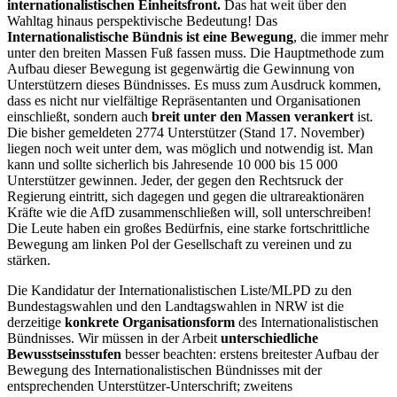
internationalistischen Einheitsfront.
Das hat weit über den
Wahltag hinaus perspektivische Bedeutung! Das
Internationalistische Bündnis ist eine Bewegung
, die immer mehr
unter den breiten Massen Fuß fassen muss. Die Hauptmethode zum
Aufbau dieser Bewegung ist gegenwärtig die Gewinnung von
Unterstützern dieses Bündnisses. Es muss zum Ausdruck kommen,
dass es nicht nur vielfältige Repräsentanten und Organisationen
einschließt, sondern auch
breit unter den Massen veranke
rt
ist.
Die bisher gemeldeten 2774 Unterstützer (Stand 17. November)
liegen noch weit unter dem, was möglich und notwendig ist. Man
kann und sollte sicherlich bis Jahresende 10 000 bis 15 000
Unterstützer gewinnen. Jeder, der gegen den Rechtsruck der
Regierung eintritt, sich dagegen und gegen die ultrareaktionären
Kräfte wie die AfD zusammenschließen will, soll unterschreiben!
Die Leute haben ein großes Bedürfnis, eine starke fortschrittliche
Bewegung am linken Pol der Gesellschaft zu vereinen und zu
stärken.
Die Kandidatur der Internationalistischen Liste/MLPD zu den
Bundestagswahlen und den Landtagswahlen in NRW ist die
derzeitige
konkrete Organisationsform
des Internationalistischen
Bündnisses. Wir müssen in der Arbeit
unterschiedliche
Bewusstseinsstufen
besser beachten: erstens breitester Aufbau der
Bewegung des Internationalistischen Bündnisses mit der
entsprechenden Unterstützer-Unterschrift; zweitens