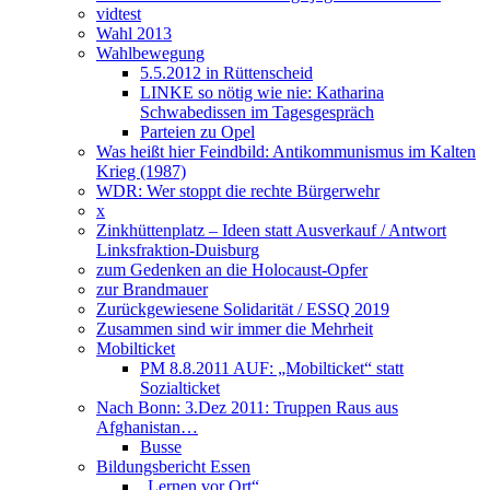
vidtest
Wahl 2013
Wahlbewegung
5.5.2012 in Rüttenscheid
LINKE so nötig wie nie: Katharina
Schwabedissen im Tagesgespräch
Parteien zu Opel
Was heißt hier Feindbild: Antikommunismus im Kalten
Krieg (1987)
WDR: Wer stoppt die rechte Bürgerwehr
x
Zinkhüttenplatz – Ideen statt Ausverkauf / Antwort
Linksfraktion-Duisburg
zum Gedenken an die Holocaust-Opfer
zur Brandmauer
Zurückgewiesene Solidarität / ESSQ 2019
Zusammen sind wir immer die Mehrheit
Mobilticket
PM 8.8.2011 AUF: „Mobilticket“ statt
Sozialticket
Nach Bonn: 3.Dez 2011: Truppen Raus aus
Afghanistan…
Busse
Bildungsbericht Essen
„Lernen vor Ort“