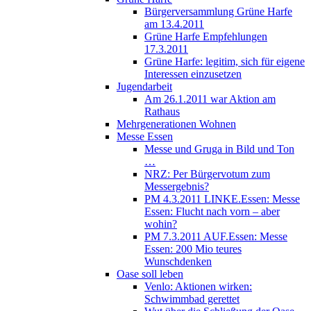
Bürgerversammlung Grüne Harfe
am 13.4.2011
Grüne Harfe Empfehlungen
17.3.2011
Grüne Harfe: legitim, sich für eigene
Interessen einzusetzen
Jugendarbeit
Am 26.1.2011 war Aktion am
Rathaus
Mehrgenerationen Wohnen
Messe Essen
Messe und Gruga in Bild und Ton
…
NRZ: Per Bürgervotum zum
Messergebnis?
PM 4.3.2011 LINKE.Essen: Messe
Essen: Flucht nach vorn – aber
wohin?
PM 7.3.2011 AUF.Essen: Messe
Essen: 200 Mio teures
Wunschdenken
Oase soll leben
Venlo: Aktionen wirken:
Schwimmbad gerettet