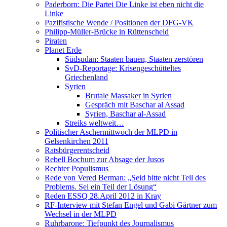
Paderborn: Die Partei Die Linke ist eben nicht die
Linke
Pazifistische Wende / Positionen der DFG-VK
Philipp-Müller-Brücke in Rüttenscheid
Piraten
Planet Erde
Südsudan: Staaten bauen, Staaten zerstören
SvD-Reportage: Krisengeschütteltes
Griechenland
Syrien
Brutale Massaker in Syrien
Gespräch mit Baschar al Assad
Syrien, Baschar al-Assad
Streiks weltweit…
Politischer Aschermittwoch der MLPD in
Gelsenkirchen 2011
Ratsbürgerentscheid
Rebell Bochum zur Absage der Jusos
Rechter Populismus
Rede von Vered Berman: „Seid bitte nicht Teil des
Problems. Sei ein Teil der Lösung“
Reden ESSQ 28.April 2012 in Kray
RF-Interview mit Stefan Engel und Gabi Gärtner zum
Wechsel in der MLPD
Ruhrbarone: Tiefpunkt des Journalismus