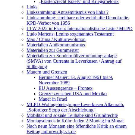
„Existenzrecht Israels“ und Kriegsrhetorik
Links
Linksammlung: Antisemitismus von links ?
Linksammlung: streitbare oder wehrhafte Demokratie,
KPD-Verbot von 1956
LTW 2022 in Essen: Internationalistische Liste / MLPD
Ludo Martens: Lenins sogenanntes Testament
Mao / China / Kulturrevolution
Materialien Antikommunismus
Materialien zur Gummertstr
Materialien zur Sondermüllverbrennungsanlage
(SMVA) von Currenta in Leverkusen / Antrag auf
Stilllegung
Mauern und Grenzen
Berliner Mauer: 13. August 1961 bis 9.
November 1989
EU Aussengrenze – Frontex
Grenze zwischen USA und Mexiko
Mauer in Israel
MLPD-Wohngebietsgruppe Leverkusen Alkenrath:
„Sofortiger Stopp der Abschiebung“
Mobilität und soziale Teilhabe sind Grundrechte
Montagsdemos in Köln: Jeden 2.Montag im Monat
Nach neun Monaten eine öffentliche Kritik an einem
Beitrag auf nrw.dfg-vk.de