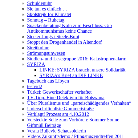
Schuldenuhr
Sie tun es einfach …
Skolstrejk för Klimatet
Sonntag – Ruhetag
Spackenberatung Köln zum Beschluss: Gib
Antikommunismus keine Chance
Steeler Jungs / Steele-Bunt
Stoppt den Drogenhandel in Altendorf
Streitkultur
Strömungsunwesen
Studien- und Lesegruppe 2016: Katastrophenalarm
SYRIZA
LINKE: SYRIZA braucht unsere Solidarität
SYRIZA’s Brief an DIE LINKE
Tagebuch aus Libyen
testvid2
Türkei: Gewerkschafter verhaftet
TV-Tipp: Eine Detektivin für Botswana
Über Pluralismus und „parteischädigendes Verhalten“
Unterschriftenliste Gummertstraße
Verklagt! Prozess am 4.10.2012
Versteckte Seite zum Vorhören: Sommer Sonne
Giftmüll Beiträge
Vesna Buljevic Schauspielerin
Videos Zukunftsdemo / Pfingstjugendtreffen 2011