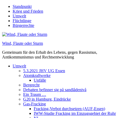
Skip
Standpunkt
to
Krieg und Frieden
content
Umwelt
Flüchtlinge
Bürgerrechte
Wind, Flaute oder Sturm
Gemeinsam für den Erhalt des Lebens, gegen Rassismus,
Antikommunismus und Rechtsentwicklung
Umwelt
5.3.2021 JHV UG Essen
Atomkraftwerke
Unfälle
Bergrecht
Debatten befinner sig på sandlådenivå
Ein Traum …
G20 in Hamburg, Eindrücke
Gas-Fracking
Fracking-Verbot durchsetzen (AUF-Essen)
IWW-Studie Fracking im Einzugsgebiet der Ruhr