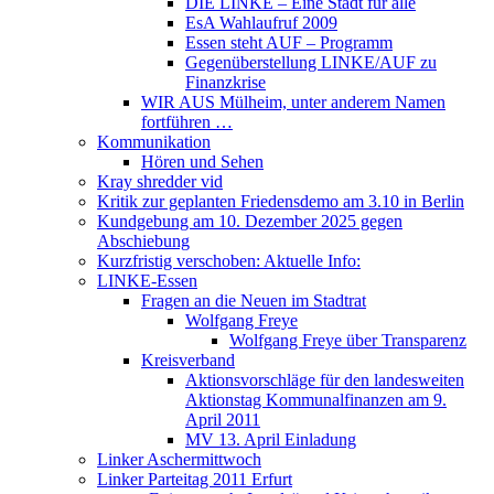
DIE LINKE – Eine Stadt für alle
EsA Wahlaufruf 2009
Essen steht AUF – Programm
Gegenüberstellung LINKE/AUF zu
Finanzkrise
WIR AUS Mülheim, unter anderem Namen
fortführen …
Kommunikation
Hören und Sehen
Kray shredder vid
Kritik zur geplanten Friedensdemo am 3.10 in Berlin
Kundgebung am 10. Dezember 2025 gegen
Abschiebung
Kurzfristig verschoben: Aktuelle Info:
LINKE-Essen
Fragen an die Neuen im Stadtrat
Wolfgang Freye
Wolfgang Freye über Transparenz
Kreisverband
Aktionsvorschläge für den landesweiten
Aktionstag Kommunalfinanzen am 9.
April 2011
MV 13. April Einladung
Linker Aschermittwoch
Linker Parteitag 2011 Erfurt