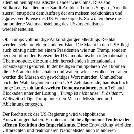
allem an neuimperialistische Länder wie China, Russland,
Südkorea, Brasilien oder Saudi-Arabien. Trumps Slogan „Amerika
zuerst“ entspricht dem Auftrag der am meisten reaktionären und
aggressiven Kreise des US-Finanzkapitals. So wollen diese die
ramponierte Weltmachtstellung des US-Imperialismus
wiederherstellen.
Ob Trumps vollmundige Ankündigungen allerdings Realität
werden, steht auf einem anderen Blatt. Die Macht in den USA liegt
auch künftig nicht bei einem Präsidenten wie nun Trump, sondern
bei den führenden Kreisen der US-amerikanischen internationalen
Übermonopole, die zum allein herrschenden internationalen
Finanzkapital gehören. In der heutigen multipolaren Welt können
die USA auch nicht schalten und walten, wie sie wollen. Vor allem
werden die Massen ein gewichtiges Wort mitreden. Unmittelbar
nach der Wahl begannen in den USA Zehntausende, hauptsächlich
junge Leute, mit
landesweiten Demonstrationen
, zum Teil auch
Blockaden unter der Losung
„Trump ist nicht unser Präsident“
.
Weltweit schlägt Trump unter den Massen Misstrauen und
Ablehnung entgegen.
Der Rechtsruck der US-Regierung wird weltpolitische
Auswirkungen haben. Er unterstreicht die
allgemeine Tendenz der
offenen Reaktion des Imperialismus
. Diese Entwicklung wird den
Ultrarechten und reaktionären Nationalisten auch in anderen