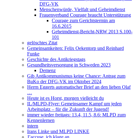
DFG-VK
Menschenwürde, Vielfalt und Geheimdienst
Frauenverband Courage braucht Unterstützung
Courage zum Gerichtstermin am
16.6.2015
Geheimdienst-Bericht-NRW 2013 S.100-
101
gelöschtes Zitat
Gemeinsamkeiten: Felix Oekentorp und Reinhard
Funke
Geschichte des Antikriegstags
Gesundheitsversorgung in Schweden 2023
Demenz
Gib Antikommunismus keine Chance: Antrag zum
BuKo der DFG-VK im Oktober 2024
Herrn Eggerts automatischer Brief an den lieben Olaf
…
Heute ist es Horst, morgen vielleicht du
IL/MLPD-Flyer: Gemeinsamer Kampf um jeden
Arbeitsplatz – für die Zukunft der Jugend!
immer wieder freitags: 13.4, 11.5, 8.6: MLPD zum
Kennenlernen
intern
Irans Linke und MLPD LINKE
J’accuse, ich klage an