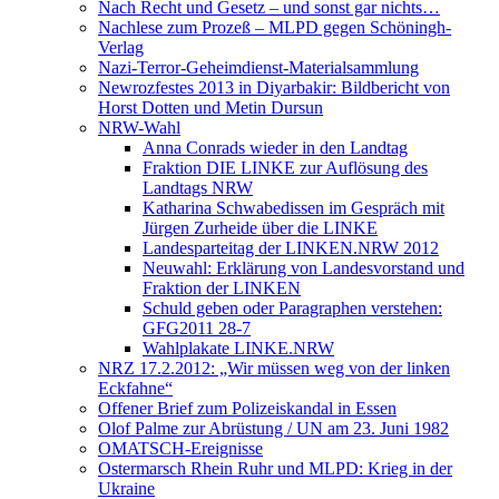
Nach Recht und Gesetz – und sonst gar nichts…
Nachlese zum Prozeß – MLPD gegen Schöningh-
Verlag
Nazi-Terror-Geheimdienst-Materialsammlung
Newrozfestes 2013 in Diyarbakir: Bildbericht von
Horst Dotten und Metin Dursun
NRW-Wahl
Anna Conrads wieder in den Landtag
Fraktion DIE LINKE zur Auflösung des
Landtags NRW
Katharina Schwabedissen im Gespräch mit
Jürgen Zurheide über die LINKE
Landesparteitag der LINKEN.NRW 2012
Neuwahl: Erklärung von Landesvorstand und
Fraktion der LINKEN
Schuld geben oder Paragraphen verstehen:
GFG2011 28-7
Wahlplakate LINKE.NRW
NRZ 17.2.2012: „Wir müssen weg von der linken
Eckfahne“
Offener Brief zum Polizeiskandal in Essen
Olof Palme zur Abrüstung / UN am 23. Juni 1982
OMATSCH-Ereignisse
Ostermarsch Rhein Ruhr und MLPD: Krieg in der
Ukraine