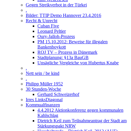
Gegen Streikverbot in der Türkei
.
Bilder: TTIP Demo Hannover 23.4.2016
Recht & Unrecht
Cuban Five
Leonard Peltier
Oury-Jalloh-Prozess
PM 15.10.2012: Beweise für illegalen
Bankenboykott
ROJ TV – Prozess in Dänemark
Stadtplanung: §13a BauGB
Unsägliche Vergleiche von Hubertus Knabe
.
Nett sein / be kind
.
Philipp Müller 1952
30 Stunden-Woche
Gerhard Schweizerhof
Irres LinksDiagonal
Kommualfinanzen
4.4.2012 Aktionkonferenz gegen kommunalen
Kahlschlag
Dietrich Keil zum Teilnahmeantrag der Stadt am
Stärkungspakt NRW