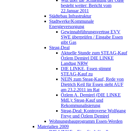
Wut über die Schließung der Oase
besteht weiter: Bericht vom
22.Januar 2011
Städtebau Infrastruktur
Stadtwerke/Kommunale
Energieversorgung
Gewinnabführungsvertrag EVV
SWE überprüfen / Eingabe Essen
gibt Gas
Steag-Deal
Aktuelle Stunde zum STEAG-Kauf
Özlem Demirel DIE LINKE
Landtag NRW
DIE LINKE. Essen stimmt
STEAG-Kauf zu
NEIN zum Steag-Kauf, Rede von
Dietrich Keil für Essen steht AUF
am 23.2.2011 im Rat
Özlem A. Demirel (DIE LINKE
MdL): Steag-Kauf und
Rekommunalisierung
Steag-Deal: Kontroverse Wolfgang
Freye und Özlem Demirel
Wohnungsbauprogramm Essen-Werden
Materialien 2009