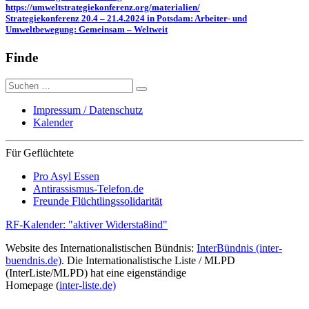
https://umweltstrategiekonferenz.org/materialien/
Strategiekonferenz 20.4 – 21.4.2024 in Potsdam: Arbeiter- und
Umweltbewegung: Gemeinsam – Weltweit
Finde
Suche
nach:
Impressum / Datenschutz
Kalender
Für Geflüchtete
Pro Asyl Essen
Antirassismus-Telefon.de
Freunde Flüchtlingssolidarität
RF-Kalender: "aktiver Widersta8ind"
Website des Internationalistischen Bündnis:
InterBündnis (inter-
buendnis.de)
. Die Internationalistische Liste / MLPD
(InterListe/MLPD) hat eine eigenständige
Homepage (
inter-liste.de)