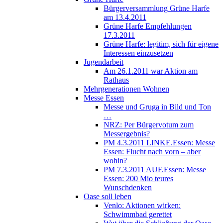
Bürgerversammlung Grüne Harfe
am 13.4.2011
Grüne Harfe Empfehlungen
17.3.2011
Grüne Harfe: legitim, sich für eigene
Interessen einzusetzen
Jugendarbeit
Am 26.1.2011 war Aktion am
Rathaus
Mehrgenerationen Wohnen
Messe Essen
Messe und Gruga in Bild und Ton
…
NRZ: Per Bürgervotum zum
Messergebnis?
PM 4.3.2011 LINKE.Essen: Messe
Essen: Flucht nach vorn – aber
wohin?
PM 7.3.2011 AUF.Essen: Messe
Essen: 200 Mio teures
Wunschdenken
Oase soll leben
Venlo: Aktionen wirken:
Schwimmbad gerettet