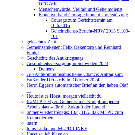
DFG-VK
Menschenwürde, Vielfalt und Geheimdienst
Frauenverband Courage braucht Unterstützung
Courage zum Gerichtstermin am
16.6.2015
Geheimdienst-Bericht-NRW 2013 S.100-
101
gelöschtes Zitat
Gemeinsamkeiten: Felix Oekentorp und Reinhard
Funke
Geschichte des Antikriegstags
Gesundheitsversorgung in Schweden 2023
Demenz
Gib Antikommunismus keine Chance: Antrag zum
BuKo der DFG-VK im Oktober 2024
Herrn Eggerts automatischer Brief an den lieben Olaf
…
Heute ist es Horst, morgen vielleicht du
IL/MLPD-Flyer: Gemeinsamer Kampf um jeden
Arbeitsplatz – für die Zukunft der Jugend!
immer wieder freitags: 13.4, 11.5, 8.6: MLPD zum
Kennenlernen
intern
Irans Linke und MLPD LINKE
J’accuse, ich klage an