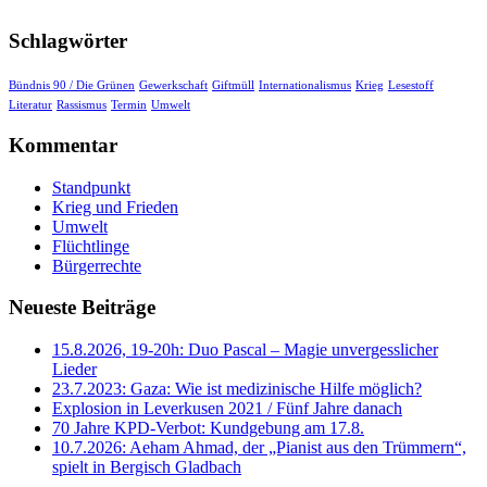
Schlagwörter
Bündnis 90 / Die Grünen
Gewerkschaft
Giftmüll
Internationalismus
Krieg
Lesestoff
Literatur
Rassismus
Termin
Umwelt
Kommentar
Standpunkt
Krieg und Frieden
Umwelt
Flüchtlinge
Bürgerrechte
Neueste Beiträge
15.8.2026, 19-20h: Duo Pascal – Magie unvergesslicher
Lieder
23.7.2023: Gaza: Wie ist medizinische Hilfe möglich?
Explosion in Leverkusen 2021 / Fünf Jahre danach
70 Jahre KPD‑Verbot: Kundgebung am 17.8.
10.7.2026: Aeham Ahmad, der „Pianist aus den Trümmern“,
spielt in Bergisch Gladbach