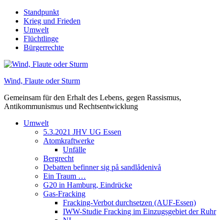
Skip
Standpunkt
to
Krieg und Frieden
content
Umwelt
Flüchtlinge
Bürgerrechte
Wind, Flaute oder Sturm
Gemeinsam für den Erhalt des Lebens, gegen Rassismus,
Antikommunismus und Rechtsentwicklung
Umwelt
5.3.2021 JHV UG Essen
Atomkraftwerke
Unfälle
Bergrecht
Debatten befinner sig på sandlådenivå
Ein Traum …
G20 in Hamburg, Eindrücke
Gas-Fracking
Fracking-Verbot durchsetzen (AUF-Essen)
IWW-Studie Fracking im Einzugsgebiet der Ruhr