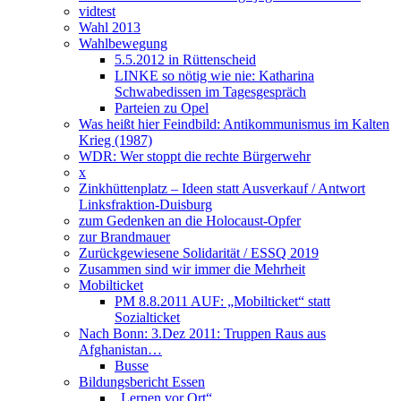
vidtest
Wahl 2013
Wahlbewegung
5.5.2012 in Rüttenscheid
LINKE so nötig wie nie: Katharina
Schwabedissen im Tagesgespräch
Parteien zu Opel
Was heißt hier Feindbild: Antikommunismus im Kalten
Krieg (1987)
WDR: Wer stoppt die rechte Bürgerwehr
x
Zinkhüttenplatz – Ideen statt Ausverkauf / Antwort
Linksfraktion-Duisburg
zum Gedenken an die Holocaust-Opfer
zur Brandmauer
Zurückgewiesene Solidarität / ESSQ 2019
Zusammen sind wir immer die Mehrheit
Mobilticket
PM 8.8.2011 AUF: „Mobilticket“ statt
Sozialticket
Nach Bonn: 3.Dez 2011: Truppen Raus aus
Afghanistan…
Busse
Bildungsbericht Essen
„Lernen vor Ort“