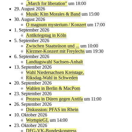
„March for liberation"
um 18:00
29. August 2026
Musik: Kim Morales & Band
um 15:00
30. August 2026
O magnum mysterium / Konzert
um 17:00
1. September 2026
Antikriegstag in Köln
5. September 2026
Zwischen Staatsräson und ...
um 10:00
Klezmer-Konzert mit Freylechs
um 19:30
6. September 2026
Landtagswahl Sachsen-Anhalt
13. September 2026
Wahl Niedersachsen Kreistage,
Riksdag-Wahl in Schweden
20. September 2026
Wahlen in Berlin & MacPom
23. September 2026
Prozess in Düren gegen Antifa
um 11:00
26. September 2026
Diskussion: PFAS im Rhein
10. Oktober 2026
WortspieGL
um 14:00
23. Oktober 2026
DFG-VK-Bundeskongress