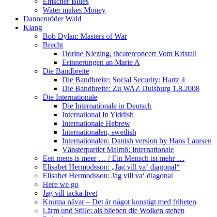
Emscher Blues
Water makes Money
Dannenröder Wald
Klang
Bob Dylan: Masters of War
Brecht
Dorine Niezing, theaterconcert Vom Kristall
Erinnerungen an Marie A
Die Bandbreite
Die Bandbreite: Social Security: Hartz 4
Die Bandbreite: Zu WAZ Duisburg 1.8.2008
Die Internationale
Die Internationale in Deutsch
International In Yiddish
Internationale Hebrew
Internationalen, swedish
Internationalen: Danish version by Hans Laursen
Vänsterpartiet Malmö: Internationale
Een mens is meer … / Ein Mensch ist mehr …
Elisabet Hermodsson: „Jag vill va‘ diagonal“
Elisabet Hermodsson: Jag vill va‘ diagonal
Here we go
Jag vill tacka livet
Knutna nävar – Det är något konstigt med friheten
Lärm und Stille: als blieben die Wolken stehen