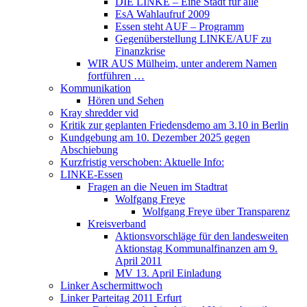
DIE LINKE – Eine Stadt für alle
EsA Wahlaufruf 2009
Essen steht AUF – Programm
Gegenüberstellung LINKE/AUF zu
Finanzkrise
WIR AUS Mülheim, unter anderem Namen
fortführen …
Kommunikation
Hören und Sehen
Kray shredder vid
Kritik zur geplanten Friedensdemo am 3.10 in Berlin
Kundgebung am 10. Dezember 2025 gegen
Abschiebung
Kurzfristig verschoben: Aktuelle Info:
LINKE-Essen
Fragen an die Neuen im Stadtrat
Wolfgang Freye
Wolfgang Freye über Transparenz
Kreisverband
Aktionsvorschläge für den landesweiten
Aktionstag Kommunalfinanzen am 9.
April 2011
MV 13. April Einladung
Linker Aschermittwoch
Linker Parteitag 2011 Erfurt