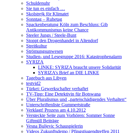
Schuldenuhr
Sie tun es einfach …
Skolstrejk för Klimatet
Sonntag – Ruhetag
Spackenberatung Köln zum Beschluss: Gib
Antikommunismus keine Chance
Steeler Jungs / Steele-Bunt
Stoppt den Drogenhandel in Altendorf
Streitkultur
Strömungsunwesen
Studien- und Lesegruppe 2016: Katastrophenalarm
SYRIZA
LINKE: SYRIZA braucht unsere Solidarität
SYRIZA’s Brief an DIE LINKE
Tagebuch aus Libyen
testvid2
Türkei: Gewerkschafter verhaftet
TV-Tipp: Eine Detektivin für Botswana
Über Pluralismus und „parteischädigendes Verhalten“
Unterschriftenliste Gummertstraße
Verklagt! Prozess am 4.10.2012
Versteckte Seite zum Vorhören: Sommer Sonne
Giftmüll Beiträge
Vesna Buljevic Schauspielerin
Videos Zukunftsdemo / Pfingstjugendtreffen 2011