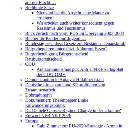
auf der Flucht …
Berühmte Sätze
Niemand hat die Absicht, eine Mauer zu
errichten!
Wir arbeiten auch weiter konsequent gegen
Rassismus und Faschismus
Blick zurück nach vorn: PDS im Übergang 2003-2004
Bücher für Kinder und Jugend …
Bundestag beschloss Gesetz zur Bestandsdatenauskunft
Bürgerbegehren unterstützt „kulturgut Essen“
Bürgerbeteiligung Bürgerentscheid
Ratsbürgerentscheid
CDU
Antikommunismus pur: Anti-LINKES Flugblatt
der CDU-OMV
Demonstrantion in Antalya: Hükümet Istafa
Deutsche Linkspartei und SP profitieren von
Zusammenarbeit
Dobrindt nervt
Dokumentiert: Thesenpapier Linke
Einwanderungspolitik
Dr. Daniele Ganser: Regime-Change in der Ukraine?
Entwurf NFB AKT 2026
Europa
Gabi Zimmer zur EU-2020-Strategie / Armut in