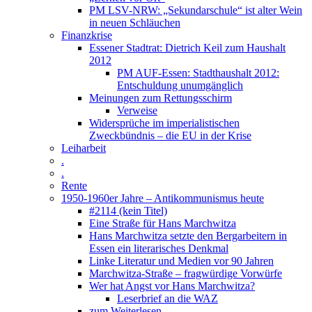
PM LSV-NRW: „Sekundarschule“ ist alter Wein
in neuen Schläuchen
Finanzkrise
Essener Stadtrat: Dietrich Keil zum Haushalt
2012
PM AUF-Essen: Stadthaushalt 2012:
Entschuldung unumgänglich
Meinungen zum Rettungsschirm
Verweise
Widersprüche im imperialistischen
Zweckbündnis – die EU in der Krise
Leiharbeit
.
.
Rente
1950-1960er Jahre – Antikommunismus heute
#2114 (kein Titel)
Eine Straße für Hans Marchwitza
Hans Marchwitza setzte den Bergarbeitern in
Essen ein literarisches Denkmal
Linke Literatur und Medien vor 90 Jahren
Marchwitza-Straße – fragwürdige Vorwürfe
Wer hat Angst vor Hans Marchwitza?
Leserbrief an die WAZ
zum Weiterlesen