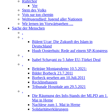
Ruhrchor
Ver
Stem des Volks
Vois sur ton chemin
Weltjugendlied: Jugend aller Nationen
Wir lernen im Vorwärtsgehen …
Sache der Menschen
.
.
Bülent Ucar: Die Zukunft des Islam in
Deutschland
Huub Oosterhuis: Rede auf einem SP-Kongress
.
Isabel Schayani zu 5 Jahre EU-Türkei Deal
.
Beiträge Montagsdemo 10.5.2021:
Bilder Borbeck 23.7.2011
Borbeck gesehen am 10.Juli.2011
Recklinghausen
Tribunale Hospitale am 29.5.2021
.
Die Räumung des Info-Stands der MLPD am 1.
Mai in Herne
Nachlese zum 1. Mai in Herne
Solidaritätserklärungen