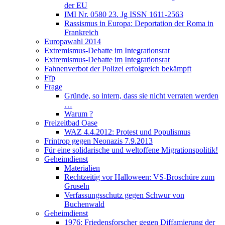
der EU
IMI Nr. 0580 23. Jg ISSN 1611-2563
Rassismus in Europa: Deportation der Roma in
Frankreich
Europawahl 2014
Extremismus-Debatte im Integrationsrat
Extremismus-Debatte im Integrationsrat
Fahnenverbot der Polizei erfolgreich bekämpft
Ffp
Frage
Gründe, so intern, dass sie nicht verraten werden
…
Warum ?
Freizeitbad Oase
WAZ 4.4.2012: Protest und Populismus
Frintrop gegen Neonazis 7.9.2013
Für eine solidarische und weltoffene Migrationspolitik!
Geheimdienst
Materialien
Rechtzeitig vor Halloween: VS-Broschüre zum
Gruseln
Verfassungsschutz gegen Schwur von
Buchenwald
Geheimdienst
1976: Friedensforscher gegen Diffamierung der