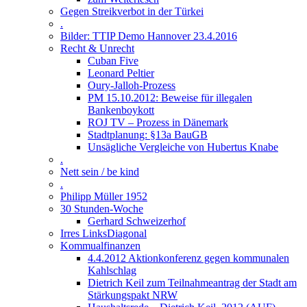
Gegen Streikverbot in der Türkei
.
Bilder: TTIP Demo Hannover 23.4.2016
Recht & Unrecht
Cuban Five
Leonard Peltier
Oury-Jalloh-Prozess
PM 15.10.2012: Beweise für illegalen
Bankenboykott
ROJ TV – Prozess in Dänemark
Stadtplanung: §13a BauGB
Unsägliche Vergleiche von Hubertus Knabe
.
Nett sein / be kind
.
Philipp Müller 1952
30 Stunden-Woche
Gerhard Schweizerhof
Irres LinksDiagonal
Kommualfinanzen
4.4.2012 Aktionkonferenz gegen kommunalen
Kahlschlag
Dietrich Keil zum Teilnahmeantrag der Stadt am
Stärkungspakt NRW