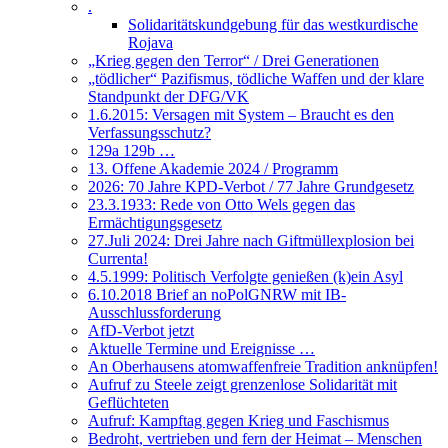
.
Solidaritätskundgebung für das westkurdische
Rojava
„Krieg gegen den Terror“ / Drei Generationen
„tödlicher“ Pazifismus, tödliche Waffen und der klare
Standpunkt der DFG/VK
1.6.2015: Versagen mit System – Braucht es den
Verfassungsschutz?
129a 129b …
13. Offene Akademie 2024 / Programm
2026: 70 Jahre KPD-Verbot / 77 Jahre Grundgesetz
23.3.1933: Rede von Otto Wels gegen das
Ermächtigungsgesetz
27.Juli 2024: Drei Jahre nach Giftmüllexplosion bei
Currenta!
4.5.1999: Politisch Verfolgte genießen (k)ein Asyl
6.10.2018 Brief an noPolGNRW mit IB-
Ausschlussforderung
AfD-Verbot jetzt
Aktuelle Termine und Ereignisse …
An Oberhausens atomwaffenfreie Tradition anknüpfen!
Aufruf zu Steele zeigt grenzenlose Solidarität mit
Geflüchteten
Aufruf: Kampftag gegen Krieg und Faschismus
Bedroht, vertrieben und fern der Heimat – Menschen