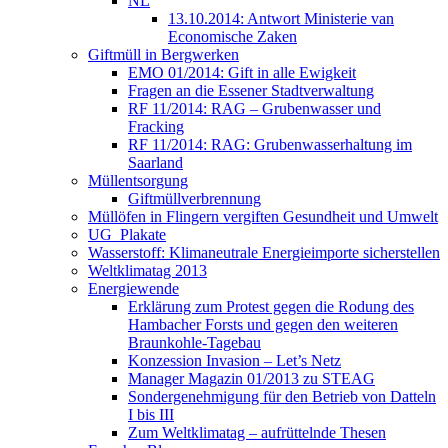
NL
13.10.2014: Antwort Ministerie van
Economische Zaken
Giftmüll in Bergwerken
EMO 01/2014: Gift in alle Ewigkeit
Fragen an die Essener Stadtverwaltung
RF 11/2014: RAG – Grubenwasser und
Fracking
RF 11/2014: RAG: Grubenwasserhaltung im
Saarland
Müllentsorgung
Giftmüllverbrennung
Müllöfen in Flingern vergiften Gesundheit und Umwelt
UG_Plakate
Wasserstoff: Klimaneutrale Energieimporte sicherstellen
Weltklimatag 2013
Energiewende
Erklärung zum Protest gegen die Rodung des
Hambacher Forsts und gegen den weiteren
Braunkohle-Tagebau
Konzession Invasion – Let’s Netz
Manager Magazin 01/2013 zu STEAG
Sondergenehmigung für den Betrieb von Datteln
I bis III
Zum Weltklimatag – aufrüttelnde Thesen