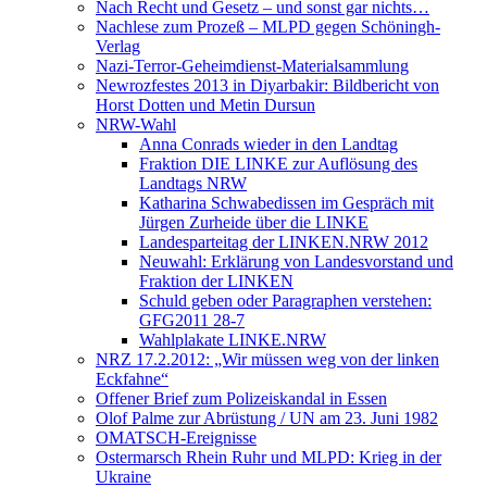
Nach Recht und Gesetz – und sonst gar nichts…
Nachlese zum Prozeß – MLPD gegen Schöningh-
Verlag
Nazi-Terror-Geheimdienst-Materialsammlung
Newrozfestes 2013 in Diyarbakir: Bildbericht von
Horst Dotten und Metin Dursun
NRW-Wahl
Anna Conrads wieder in den Landtag
Fraktion DIE LINKE zur Auflösung des
Landtags NRW
Katharina Schwabedissen im Gespräch mit
Jürgen Zurheide über die LINKE
Landesparteitag der LINKEN.NRW 2012
Neuwahl: Erklärung von Landesvorstand und
Fraktion der LINKEN
Schuld geben oder Paragraphen verstehen:
GFG2011 28-7
Wahlplakate LINKE.NRW
NRZ 17.2.2012: „Wir müssen weg von der linken
Eckfahne“
Offener Brief zum Polizeiskandal in Essen
Olof Palme zur Abrüstung / UN am 23. Juni 1982
OMATSCH-Ereignisse
Ostermarsch Rhein Ruhr und MLPD: Krieg in der
Ukraine