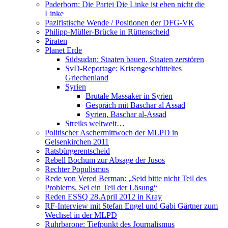
Paderborn: Die Partei Die Linke ist eben nicht die
Linke
Pazifistische Wende / Positionen der DFG-VK
Philipp-Müller-Brücke in Rüttenscheid
Piraten
Planet Erde
Südsudan: Staaten bauen, Staaten zerstören
SvD-Reportage: Krisengeschütteltes
Griechenland
Syrien
Brutale Massaker in Syrien
Gespräch mit Baschar al Assad
Syrien, Baschar al-Assad
Streiks weltweit…
Politischer Aschermittwoch der MLPD in
Gelsenkirchen 2011
Ratsbürgerentscheid
Rebell Bochum zur Absage der Jusos
Rechter Populismus
Rede von Vered Berman: „Seid bitte nicht Teil des
Problems. Sei ein Teil der Lösung“
Reden ESSQ 28.April 2012 in Kray
RF-Interview mit Stefan Engel und Gabi Gärtner zum
Wechsel in der MLPD
Ruhrbarone: Tiefpunkt des Journalismus