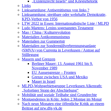
„Existenzrecht Israels“ und Kriegsrhetorik
Links
Linksammlung: Antisemitismus von links ?
Linksammlung: streitbare oder wehrhafte Demokratie,
KPD-Verbot von 1956
LTW 2022 in Essen: Internationalistische Liste / MLPD
Ludo Martens: Lenins sogenanntes Testament
Mao / China / Kulturrevolution
Materialien Antikommunismus
Materialien zur Gummertstr
Materialien zur Sondermüllverbrennungsanlage
(SMVA) von Currenta in Leverkusen / Antrag auf
Stilllegung
Mauern und Grenzen
Berliner Mauer: 13. August 1961 bis 9.
November 1989
EU Aussengrenze – Frontex
Grenze zwischen USA und Mexiko
Mauer in Israel
MLPD-Wohngebietsgruppe Leverkusen Alkenrath:
„Sofortiger Stopp der Abschiebung“
Mobilität und soziale Teilhabe sind Grundrechte
Montagsdemos in Köln: Jeden 2.Montag im Monat
Nach neun Monaten eine öffentliche Kritik an einem
Beitrag auf nrw.dfg-vk.de