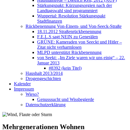
Haushaltsrede – Dietrich Keil, 2012 (AUF)
Stärkungspakt: Kürzungsorgien nach der
Landtagswahl sind programmiert
Wuppertal: Resolution Stärkungspakt
Stadtfinanzen
Rückbenennung Von-Einem- und Von-Seeck-Straße
18.11.2012 Straßenrückbenennung
F.E.L.S sagt NEIN zu Generälen
GRÜNE: Kameraden von Seeckt und Hitler –
Zitat nicht verharmlosen
MLPD unterstützt Rückbenennung
von Seekt: „Im Ziele waren wir uns einig“ – 22.
Januar 2013
#8392 (kein Titel)
Haushalt 2013/2014
Drogengeschichten
Kalender
Impressum
Wieso?
Genusssucht und Wissbegierde
Datenschutzerklärung
Mehrgenerationen Wohnen