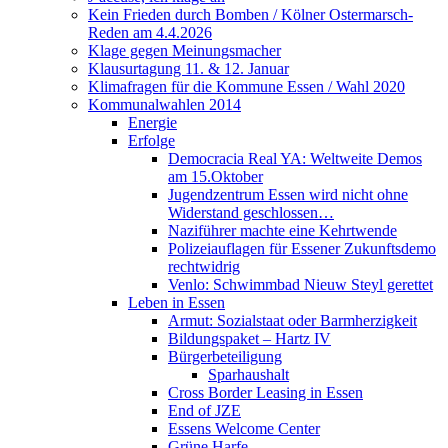
Kein Frieden durch Bomben / Kölner Ostermarsch-
Reden am 4.4.2026
Klage gegen Meinungsmacher
Klausurtagung 11. & 12. Januar
Klimafragen für die Kommune Essen / Wahl 2020
Kommunalwahlen 2014
Energie
Erfolge
Democracia Real YA: Weltweite Demos
am 15.Oktober
Jugendzentrum Essen wird nicht ohne
Widerstand geschlossen…
Naziführer machte eine Kehrtwende
Polizeiauflagen für Essener Zukunftsdemo
rechtwidrig
Venlo: Schwimmbad Nieuw Steyl gerettet
Leben in Essen
Armut: Sozialstaat oder Barmherzigkeit
Bildungspaket – Hartz IV
Bürgerbeteiligung
Sparhaushalt
Cross Border Leasing in Essen
End of JZE
Essens Welcome Center
Grüne Harfe