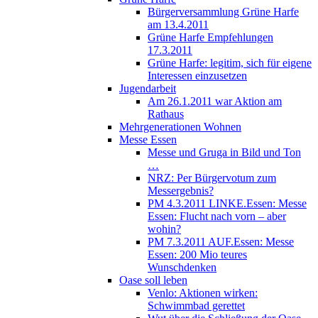
Bürgerversammlung Grüne Harfe
am 13.4.2011
Grüne Harfe Empfehlungen
17.3.2011
Grüne Harfe: legitim, sich für eigene
Interessen einzusetzen
Jugendarbeit
Am 26.1.2011 war Aktion am
Rathaus
Mehrgenerationen Wohnen
Messe Essen
Messe und Gruga in Bild und Ton
…
NRZ: Per Bürgervotum zum
Messergebnis?
PM 4.3.2011 LINKE.Essen: Messe
Essen: Flucht nach vorn – aber
wohin?
PM 7.3.2011 AUF.Essen: Messe
Essen: 200 Mio teures
Wunschdenken
Oase soll leben
Venlo: Aktionen wirken:
Schwimmbad gerettet