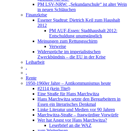
PM LSV-NRW: „Sekundarschule“ ist alter Wein
in neuen Schläuchen
Finanzkrise
Essener Stadtrat: Dietrich Keil zum Haushalt
2012
PM AUF-Essen: Stadthaushalt 2012:
Entschuldung unumgänglich
Meinungen zum Rettungsschirm
Verweise
Widersprüche im imperialistischen
Zweckbündnis – die EU in der Krise
Leiharbeit
.
.
Rente
1950-1960er Jahre – Antikommunismus heute
#2114 (kein Titel)
Eine Straße für Hans Marchwitza
Hans Marchwitza setzte den Bergarbeitern in
Essen ein literarisches Denkmal
Linke Literatur und Medien vor 90 Jahren
Marchwitza-Straße – fragwürdige Vorwürfe
Wer hat Angst vor Hans Marchwitza?
Leserbrief an die WAZ
zum Weiterlesen