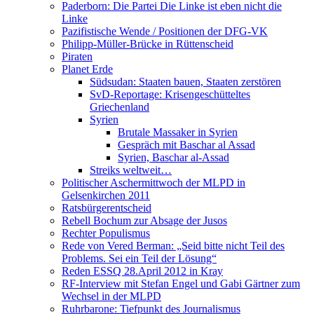
Paderborn: Die Partei Die Linke ist eben nicht die
Linke
Pazifistische Wende / Positionen der DFG-VK
Philipp-Müller-Brücke in Rüttenscheid
Piraten
Planet Erde
Südsudan: Staaten bauen, Staaten zerstören
SvD-Reportage: Krisengeschütteltes
Griechenland
Syrien
Brutale Massaker in Syrien
Gespräch mit Baschar al Assad
Syrien, Baschar al-Assad
Streiks weltweit…
Politischer Aschermittwoch der MLPD in
Gelsenkirchen 2011
Ratsbürgerentscheid
Rebell Bochum zur Absage der Jusos
Rechter Populismus
Rede von Vered Berman: „Seid bitte nicht Teil des
Problems. Sei ein Teil der Lösung“
Reden ESSQ 28.April 2012 in Kray
RF-Interview mit Stefan Engel und Gabi Gärtner zum
Wechsel in der MLPD
Ruhrbarone: Tiefpunkt des Journalismus