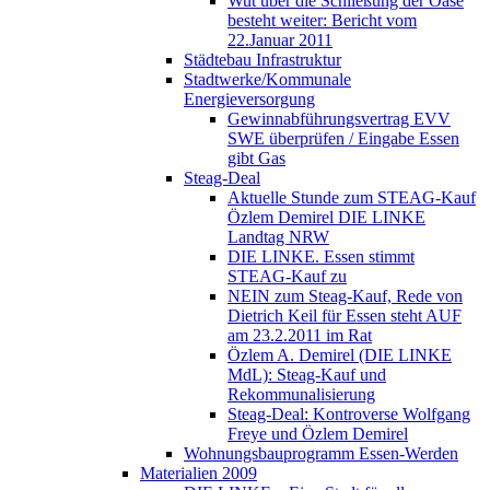
Wut über die Schließung der Oase
besteht weiter: Bericht vom
22.Januar 2011
Städtebau Infrastruktur
Stadtwerke/Kommunale
Energieversorgung
Gewinnabführungsvertrag EVV
SWE überprüfen / Eingabe Essen
gibt Gas
Steag-Deal
Aktuelle Stunde zum STEAG-Kauf
Özlem Demirel DIE LINKE
Landtag NRW
DIE LINKE. Essen stimmt
STEAG-Kauf zu
NEIN zum Steag-Kauf, Rede von
Dietrich Keil für Essen steht AUF
am 23.2.2011 im Rat
Özlem A. Demirel (DIE LINKE
MdL): Steag-Kauf und
Rekommunalisierung
Steag-Deal: Kontroverse Wolfgang
Freye und Özlem Demirel
Wohnungsbauprogramm Essen-Werden
Materialien 2009