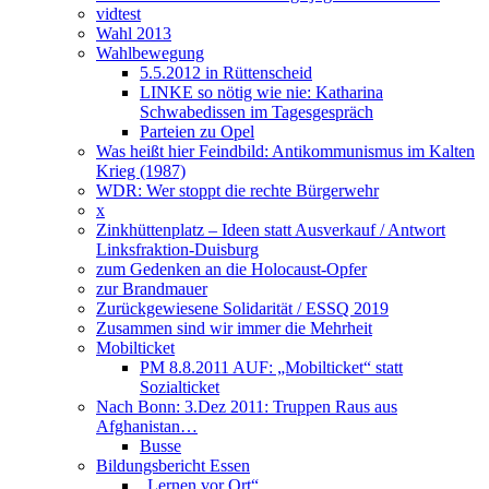
vidtest
Wahl 2013
Wahlbewegung
5.5.2012 in Rüttenscheid
LINKE so nötig wie nie: Katharina
Schwabedissen im Tagesgespräch
Parteien zu Opel
Was heißt hier Feindbild: Antikommunismus im Kalten
Krieg (1987)
WDR: Wer stoppt die rechte Bürgerwehr
x
Zinkhüttenplatz – Ideen statt Ausverkauf / Antwort
Linksfraktion-Duisburg
zum Gedenken an die Holocaust-Opfer
zur Brandmauer
Zurückgewiesene Solidarität / ESSQ 2019
Zusammen sind wir immer die Mehrheit
Mobilticket
PM 8.8.2011 AUF: „Mobilticket“ statt
Sozialticket
Nach Bonn: 3.Dez 2011: Truppen Raus aus
Afghanistan…
Busse
Bildungsbericht Essen
„Lernen vor Ort“