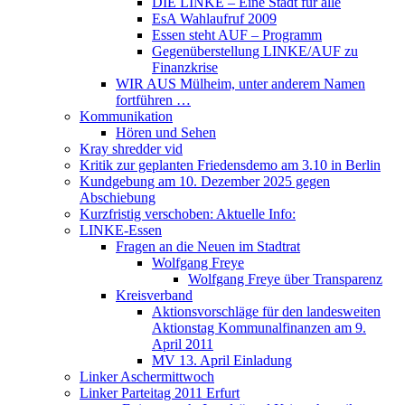
DIE LINKE – Eine Stadt für alle
EsA Wahlaufruf 2009
Essen steht AUF – Programm
Gegenüberstellung LINKE/AUF zu
Finanzkrise
WIR AUS Mülheim, unter anderem Namen
fortführen …
Kommunikation
Hören und Sehen
Kray shredder vid
Kritik zur geplanten Friedensdemo am 3.10 in Berlin
Kundgebung am 10. Dezember 2025 gegen
Abschiebung
Kurzfristig verschoben: Aktuelle Info:
LINKE-Essen
Fragen an die Neuen im Stadtrat
Wolfgang Freye
Wolfgang Freye über Transparenz
Kreisverband
Aktionsvorschläge für den landesweiten
Aktionstag Kommunalfinanzen am 9.
April 2011
MV 13. April Einladung
Linker Aschermittwoch
Linker Parteitag 2011 Erfurt