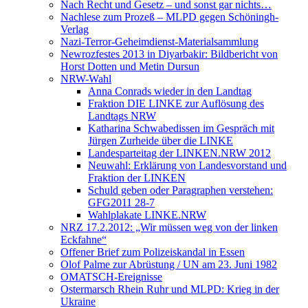
Nach Recht und Gesetz – und sonst gar nichts…
Nachlese zum Prozeß – MLPD gegen Schöningh-
Verlag
Nazi-Terror-Geheimdienst-Materialsammlung
Newrozfestes 2013 in Diyarbakir: Bildbericht von
Horst Dotten und Metin Dursun
NRW-Wahl
Anna Conrads wieder in den Landtag
Fraktion DIE LINKE zur Auflösung des
Landtags NRW
Katharina Schwabedissen im Gespräch mit
Jürgen Zurheide über die LINKE
Landesparteitag der LINKEN.NRW 2012
Neuwahl: Erklärung von Landesvorstand und
Fraktion der LINKEN
Schuld geben oder Paragraphen verstehen:
GFG2011 28-7
Wahlplakate LINKE.NRW
NRZ 17.2.2012: „Wir müssen weg von der linken
Eckfahne“
Offener Brief zum Polizeiskandal in Essen
Olof Palme zur Abrüstung / UN am 23. Juni 1982
OMATSCH-Ereignisse
Ostermarsch Rhein Ruhr und MLPD: Krieg in der
Ukraine