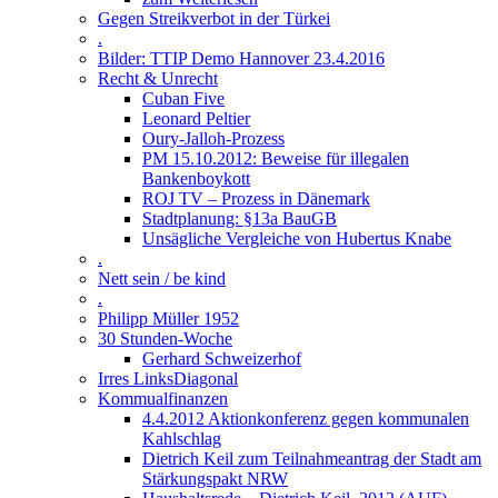
Gegen Streikverbot in der Türkei
.
Bilder: TTIP Demo Hannover 23.4.2016
Recht & Unrecht
Cuban Five
Leonard Peltier
Oury-Jalloh-Prozess
PM 15.10.2012: Beweise für illegalen
Bankenboykott
ROJ TV – Prozess in Dänemark
Stadtplanung: §13a BauGB
Unsägliche Vergleiche von Hubertus Knabe
.
Nett sein / be kind
.
Philipp Müller 1952
30 Stunden-Woche
Gerhard Schweizerhof
Irres LinksDiagonal
Kommualfinanzen
4.4.2012 Aktionkonferenz gegen kommunalen
Kahlschlag
Dietrich Keil zum Teilnahmeantrag der Stadt am
Stärkungspakt NRW