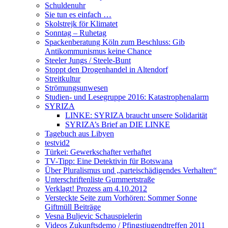
Schuldenuhr
Sie tun es einfach …
Skolstrejk för Klimatet
Sonntag – Ruhetag
Spackenberatung Köln zum Beschluss: Gib
Antikommunismus keine Chance
Steeler Jungs / Steele-Bunt
Stoppt den Drogenhandel in Altendorf
Streitkultur
Strömungsunwesen
Studien- und Lesegruppe 2016: Katastrophenalarm
SYRIZA
LINKE: SYRIZA braucht unsere Solidarität
SYRIZA’s Brief an DIE LINKE
Tagebuch aus Libyen
testvid2
Türkei: Gewerkschafter verhaftet
TV-Tipp: Eine Detektivin für Botswana
Über Pluralismus und „parteischädigendes Verhalten“
Unterschriftenliste Gummertstraße
Verklagt! Prozess am 4.10.2012
Versteckte Seite zum Vorhören: Sommer Sonne
Giftmüll Beiträge
Vesna Buljevic Schauspielerin
Videos Zukunftsdemo / Pfingstjugendtreffen 2011