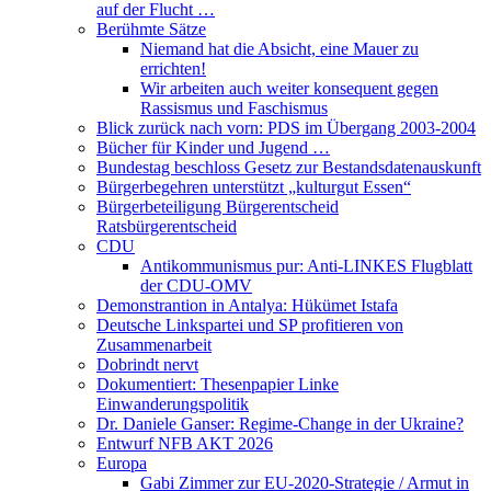
auf der Flucht …
Berühmte Sätze
Niemand hat die Absicht, eine Mauer zu
errichten!
Wir arbeiten auch weiter konsequent gegen
Rassismus und Faschismus
Blick zurück nach vorn: PDS im Übergang 2003-2004
Bücher für Kinder und Jugend …
Bundestag beschloss Gesetz zur Bestandsdatenauskunft
Bürgerbegehren unterstützt „kulturgut Essen“
Bürgerbeteiligung Bürgerentscheid
Ratsbürgerentscheid
CDU
Antikommunismus pur: Anti-LINKES Flugblatt
der CDU-OMV
Demonstrantion in Antalya: Hükümet Istafa
Deutsche Linkspartei und SP profitieren von
Zusammenarbeit
Dobrindt nervt
Dokumentiert: Thesenpapier Linke
Einwanderungspolitik
Dr. Daniele Ganser: Regime-Change in der Ukraine?
Entwurf NFB AKT 2026
Europa
Gabi Zimmer zur EU-2020-Strategie / Armut in