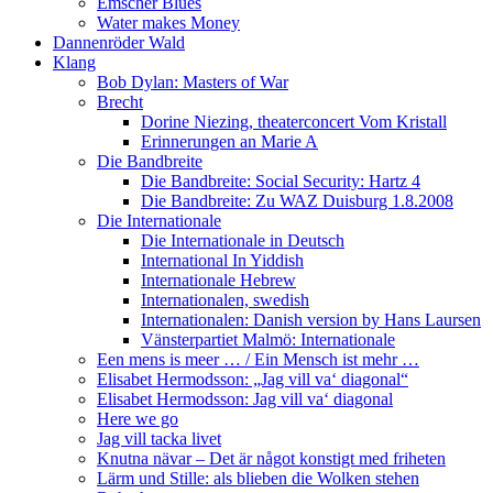
Emscher Blues
Water makes Money
Dannenröder Wald
Klang
Bob Dylan: Masters of War
Brecht
Dorine Niezing, theaterconcert Vom Kristall
Erinnerungen an Marie A
Die Bandbreite
Die Bandbreite: Social Security: Hartz 4
Die Bandbreite: Zu WAZ Duisburg 1.8.2008
Die Internationale
Die Internationale in Deutsch
International In Yiddish
Internationale Hebrew
Internationalen, swedish
Internationalen: Danish version by Hans Laursen
Vänsterpartiet Malmö: Internationale
Een mens is meer … / Ein Mensch ist mehr …
Elisabet Hermodsson: „Jag vill va‘ diagonal“
Elisabet Hermodsson: Jag vill va‘ diagonal
Here we go
Jag vill tacka livet
Knutna nävar – Det är något konstigt med friheten
Lärm und Stille: als blieben die Wolken stehen