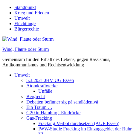
Skip
Standpunkt
to
Krieg und Frieden
content
Umwelt
Flüchtlinge
Bürgerrechte
Wind, Flaute oder Sturm
Gemeinsam für den Erhalt des Lebens, gegen Rassismus,
Antikommunismus und Rechtsentwicklung
Umwelt
5.3.2021 JHV UG Essen
Atomkraftwerke
Unfälle
Bergrecht
Debatten befinner sig på sandlådenivå
Ein Traum …
G20 in Hamburg, Eindrücke
Gas-Fracking
Fracking-Verbot durchsetzen (AUF-Essen)
IWW-Studie Fracking im Einzugsgebiet der Ruhr