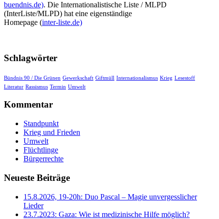
buendnis.de)
. Die Internationalistische Liste / MLPD
(InterListe/MLPD) hat eine eigenständige
Homepage (
inter-liste.de)
Schlagwörter
Bündnis 90 / Die Grünen
Gewerkschaft
Giftmüll
Internationalismus
Krieg
Lesestoff
Literatur
Rassismus
Termin
Umwelt
Kommentar
Standpunkt
Krieg und Frieden
Umwelt
Flüchtlinge
Bürgerrechte
Neueste Beiträge
15.8.2026, 19-20h: Duo Pascal – Magie unvergesslicher
Lieder
23.7.2023: Gaza: Wie ist medizinische Hilfe möglich?