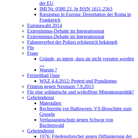
der EU
IMI Nr. 0580 23. Jg ISSN 1611-2563
Rassismus in Europa: Deportation der Roma in
Frankreich
Europawahl 2014
Extremismus-Debatte im Integrationsrat
Extremismus-Debatte im Integrationsrat
Fahnenverbot der Polizei erfolgreich bekämpft
Ffp
Frage
Gründe, so intern, dass sie nicht verraten werden
…
Warum ?
Freizeitbad Oase
WAZ 4.4.2012: Protest und Populismus
Frintrop gegen Neonazis 7.9.2013
Für eine solidarische und weltoffene Migrationspolitik!
Geheimdienst
Materialien
Rechtzeitig vor Halloween: VS-Broschüre zum
Gruseln
Verfassungsschutz gegen Schwur von
Buchenwald
Geheimdienst
1976: Friedensforscher gegen Diffamierung der