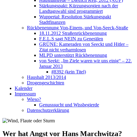
Haushaltsrede – Dietrich Keil, 2012 (AUF)
Stärkungspakt: Kürzungsorgien nach der
Landtagswahl sind programmiert
Wuppertal: Resolution Stärkungspakt
Stadtfinanzen
Rückbenennung Von-Einem- und Von-Seeck-Straße
18.11.2012 Straßenrückbenennung
F.E.L.S sagt NEIN zu Generälen
GRÜNE: Kameraden von Seeckt und Hitler –
Zitat nicht verharmlosen
MLPD unterstützt Rückbenennung
von Seekt: „Im Ziele waren wir uns einig“ – 22.
Januar 2013
#8392 (kein Titel)
Haushalt 2013/2014
Drogengeschichten
Kalender
Impressum
Wieso?
Genusssucht und Wissbegierde
Datenschutzerklärung
Wer hat Angst vor Hans Marchwitza?