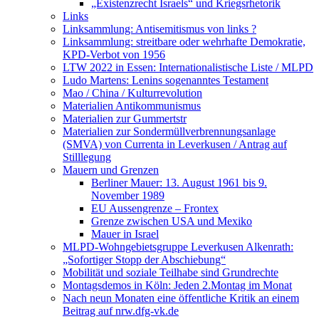
„Existenzrecht Israels“ und Kriegsrhetorik
Links
Linksammlung: Antisemitismus von links ?
Linksammlung: streitbare oder wehrhafte Demokratie,
KPD-Verbot von 1956
LTW 2022 in Essen: Internationalistische Liste / MLPD
Ludo Martens: Lenins sogenanntes Testament
Mao / China / Kulturrevolution
Materialien Antikommunismus
Materialien zur Gummertstr
Materialien zur Sondermüllverbrennungsanlage
(SMVA) von Currenta in Leverkusen / Antrag auf
Stilllegung
Mauern und Grenzen
Berliner Mauer: 13. August 1961 bis 9.
November 1989
EU Aussengrenze – Frontex
Grenze zwischen USA und Mexiko
Mauer in Israel
MLPD-Wohngebietsgruppe Leverkusen Alkenrath:
„Sofortiger Stopp der Abschiebung“
Mobilität und soziale Teilhabe sind Grundrechte
Montagsdemos in Köln: Jeden 2.Montag im Monat
Nach neun Monaten eine öffentliche Kritik an einem
Beitrag auf nrw.dfg-vk.de