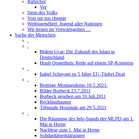
Ruhrchor
Ver
Stem des Volks
Vois sur ton chemin
Weltjugendlied: Jugend aller Nationen
Wir lernen im Vorwärtsgehen …
Sache der Menschen
.
.
Bülent Ucar: Die Zukunft des Islam in
Deutschland
Huub Oosterhuis: Rede auf einem SP-Kongress
.
Isabel Schayani zu 5 Jahre EU-Türkei Deal
.
Beiträge Montagsdemo 10.5.2021:
Bilder Borbeck 23.7.2011
Borbeck gesehen am 10.Juli.2011
Recklinghausen
Tribunale Hospitale am 29.5.2021
.
Die Räumung des Info-Stands der MLPD am 1.
Mai in Herne
Nachlese zum 1. Mai in Herne
Solidaritätserklärungen