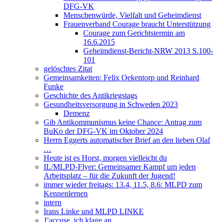
DFG-VK
Menschenwürde, Vielfalt und Geheimdienst
Frauenverband Courage braucht Unterstützung
Courage zum Gerichtstermin am
16.6.2015
Geheimdienst-Bericht-NRW 2013 S.100-
101
gelöschtes Zitat
Gemeinsamkeiten: Felix Oekentorp und Reinhard
Funke
Geschichte des Antikriegstags
Gesundheitsversorgung in Schweden 2023
Demenz
Gib Antikommunismus keine Chance: Antrag zum
BuKo der DFG-VK im Oktober 2024
Herrn Eggerts automatischer Brief an den lieben Olaf
…
Heute ist es Horst, morgen vielleicht du
IL/MLPD-Flyer: Gemeinsamer Kampf um jeden
Arbeitsplatz – für die Zukunft der Jugend!
immer wieder freitags: 13.4, 11.5, 8.6: MLPD zum
Kennenlernen
intern
Irans Linke und MLPD LINKE
J’accuse, ich klage an