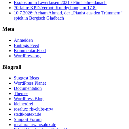
Explosion in Leverkusen 2021 / Fünf Jahre danach
70 Jahre KPD‑Verbot: Kundgebung am 17.8.
10.7.2026: Aeham Ahmad, der „Pianist aus den Trümmern“,
spielt in Bergisch Gladbach
Meta
Anmelden
Eintrags-Feed
Kommentar-Feed
WordPress.org
Blogroll
Suggest Ideas
WordPress Planet
Documentation
Themes
WordPress Blog
kleinerdrei
rosalux: rls-clubs-nrw
stadtkontext.de
Support Forum
rosalux: nrw.rosalux.de