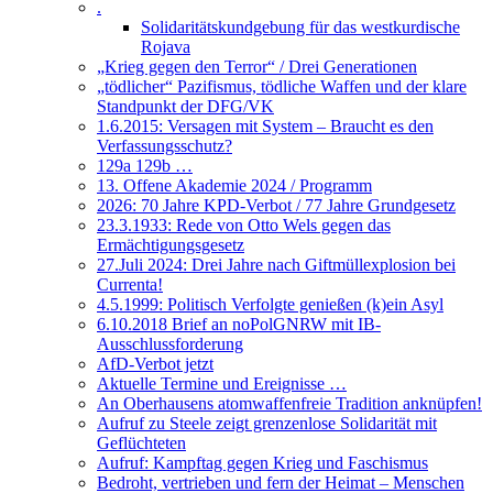
.
Solidaritätskundgebung für das westkurdische
Rojava
„Krieg gegen den Terror“ / Drei Generationen
„tödlicher“ Pazifismus, tödliche Waffen und der klare
Standpunkt der DFG/VK
1.6.2015: Versagen mit System – Braucht es den
Verfassungsschutz?
129a 129b …
13. Offene Akademie 2024 / Programm
2026: 70 Jahre KPD-Verbot / 77 Jahre Grundgesetz
23.3.1933: Rede von Otto Wels gegen das
Ermächtigungsgesetz
27.Juli 2024: Drei Jahre nach Giftmüllexplosion bei
Currenta!
4.5.1999: Politisch Verfolgte genießen (k)ein Asyl
6.10.2018 Brief an noPolGNRW mit IB-
Ausschlussforderung
AfD-Verbot jetzt
Aktuelle Termine und Ereignisse …
An Oberhausens atomwaffenfreie Tradition anknüpfen!
Aufruf zu Steele zeigt grenzenlose Solidarität mit
Geflüchteten
Aufruf: Kampftag gegen Krieg und Faschismus
Bedroht, vertrieben und fern der Heimat – Menschen