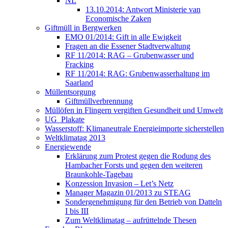
NL
13.10.2014: Antwort Ministerie van
Economische Zaken
Giftmüll in Bergwerken
EMO 01/2014: Gift in alle Ewigkeit
Fragen an die Essener Stadtverwaltung
RF 11/2014: RAG – Grubenwasser und
Fracking
RF 11/2014: RAG: Grubenwasserhaltung im
Saarland
Müllentsorgung
Giftmüllverbrennung
Müllöfen in Flingern vergiften Gesundheit und Umwelt
UG_Plakate
Wasserstoff: Klimaneutrale Energieimporte sicherstellen
Weltklimatag 2013
Energiewende
Erklärung zum Protest gegen die Rodung des
Hambacher Forsts und gegen den weiteren
Braunkohle-Tagebau
Konzession Invasion – Let’s Netz
Manager Magazin 01/2013 zu STEAG
Sondergenehmigung für den Betrieb von Datteln
I bis III
Zum Weltklimatag – aufrüttelnde Thesen