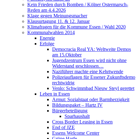
Kein Frieden durch Bomben / Kölner Ostermarsch-
Reden am 4.4.2026
Klage gegen Meinungsmacher
Klausurtagung 11. & 12. Januar
Klimafragen für die Kommune Essen / Wahl 2020
Kommunalwahlen 2014
Energie
Erfolge
Democracia Real YA: Weltweite Demos
am 15.Oktober
Jugendzentrum Essen wird nicht ohne
Widerstand geschlossen…
Naziführer machte eine Kehrtwende
Polizeiauflagen für Essener Zukunftsdemo
rechtwidrig
Venlo: Schwimmbad Nieuw Steyl gerettet
Leben in Essen
Armut: Sozialstaat oder Barmherzigkeit
Bildungspaket – Hartz IV
Bürgerbeteiligung
Sparhaushalt
Cross Border Leasing in Essen
End of JZE
Essens Welcome Center
Grüne Harfe