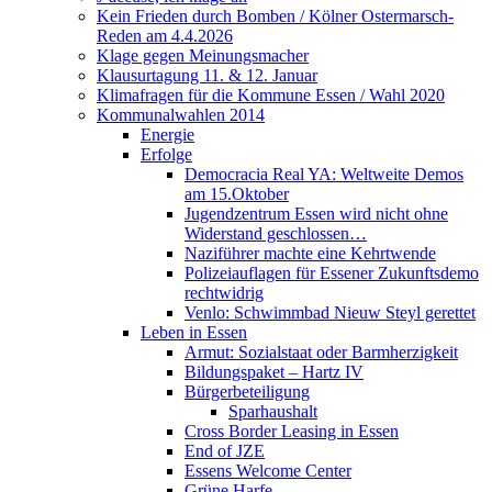
Kein Frieden durch Bomben / Kölner Ostermarsch-
Reden am 4.4.2026
Klage gegen Meinungsmacher
Klausurtagung 11. & 12. Januar
Klimafragen für die Kommune Essen / Wahl 2020
Kommunalwahlen 2014
Energie
Erfolge
Democracia Real YA: Weltweite Demos
am 15.Oktober
Jugendzentrum Essen wird nicht ohne
Widerstand geschlossen…
Naziführer machte eine Kehrtwende
Polizeiauflagen für Essener Zukunftsdemo
rechtwidrig
Venlo: Schwimmbad Nieuw Steyl gerettet
Leben in Essen
Armut: Sozialstaat oder Barmherzigkeit
Bildungspaket – Hartz IV
Bürgerbeteiligung
Sparhaushalt
Cross Border Leasing in Essen
End of JZE
Essens Welcome Center
Grüne Harfe