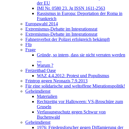
der EU
IMI Nr. 0580 23. Jg ISSN 1611-2563
Rassismus in Europa: Deportation der Roma in
Frankreich
Europawahl 2014
Extremismus-Debatte im Integrationsrat
Extremismus-Debatte im Integrationsrat
Fahnenverbot der Polizei erfolgreich bekämpft
Ffp
Frage
Gründe, so intern, dass sie nicht verraten werden
…
Warum ?
Freizeitbad Oase
WAZ 4.4.2012: Protest und Populismus
Frintrop gegen Neonazis 7.9.2013
Für eine solidarische und weltoffene Migrationspolitik!
Geheimdienst
Materialien
Rechtzeitig vor Halloween: VS-Broschüre zum
Gruseln
Verfassungsschutz gegen Schwur von
Buchenwald
Geheimdienst
1976: Friedensforscher gegen Diffamierung der