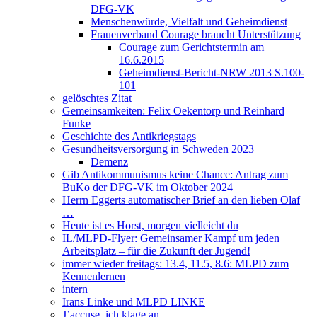
DFG-VK
Menschenwürde, Vielfalt und Geheimdienst
Frauenverband Courage braucht Unterstützung
Courage zum Gerichtstermin am
16.6.2015
Geheimdienst-Bericht-NRW 2013 S.100-
101
gelöschtes Zitat
Gemeinsamkeiten: Felix Oekentorp und Reinhard
Funke
Geschichte des Antikriegstags
Gesundheitsversorgung in Schweden 2023
Demenz
Gib Antikommunismus keine Chance: Antrag zum
BuKo der DFG-VK im Oktober 2024
Herrn Eggerts automatischer Brief an den lieben Olaf
…
Heute ist es Horst, morgen vielleicht du
IL/MLPD-Flyer: Gemeinsamer Kampf um jeden
Arbeitsplatz – für die Zukunft der Jugend!
immer wieder freitags: 13.4, 11.5, 8.6: MLPD zum
Kennenlernen
intern
Irans Linke und MLPD LINKE
J’accuse, ich klage an