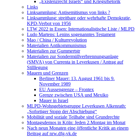
„Existenzrecht Israels“ und Kriegsrhetorik
Links
Linksammlung: Antisemitismus von links ?
Linksammlung: streitbare oder wehrhafte Demokratie,
KPD-Verbot von 1956
LTW 2022 in Essen: Internationalistische Liste / MLPD
Ludo Martens: Lenins sogenanntes Testament
Mao / China / Kulturrevolution
Materialien Antikommunismus
Materialien zur Gummertstr
Materialien zur Sondermüllverbrennungsanlage
(SMVA) von Currenta in Leverkusen / Antrag auf
Stilllegung
Mauern und Grenzen
Berliner Mauer: 13. August 1961 bis 9.
November 1989
EU Aussengrenze – Frontex
Grenze zwischen USA und Mexiko
Mauer in Israel
MLPD-Wohngebietsgruppe Leverkusen Alkenrath:
„Sofortiger Stopp der Abschiebung“
Mobilität und soziale Teilhabe sind Grundrechte
Montagsdemos in Köln: Jeden 2.Montag im Monat
Nach neun Monaten eine öffentliche Kritik an einem
Beitrag auf nrw.dfg-vk.de