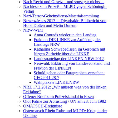
Nach Recht und Gesetz – und sonst gar nichts…
Nachlese zum Prozeß – MLPD gegen Schöningh-
Verlag
Nazi-Terror-Geheimdienst-Materialsammlung
Newrozfestes 2013 in Diyarbakir: Bildbericht von
Horst Dotten und Metin Dursun
NRW-Wahl
Anna Conrads wieder in den Landtag
Fraktion DIE LINKE zur Auflösung des
Landtags NRW
Katharina Schwabedissen im Gespräch mit
Jürgen Zurheide über die LINKE
Landesparteitag der LINKEN.NRW 2012
Neuwahl: Erklärung von Landesvorstand und
Fraktion der LINKEN
Schuld geben oder Paragraphen verstehen:
GFG2011 28-7
Wahlplakate LINKE.NRW
NRZ 17.2.2012: „Wir müssen weg von der linken
Eckfahne“
Offener Brief zum Polizeiskandal in Essen
Olof Palme zur Abrüstung / UN am 23. Juni 1982
OMATSCH-Ereignisse
Ostermarsch Rhein Ruhr und MLPD: Krieg in der
Ukraine