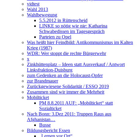
vidtest
Wahl 2013
Wahlbewegung
5.5.2012 in Rüttenscheid
LINKE so nötig wie nie: Katharina
Schwabedissen im Tagesgespräch
Parteien zu Opel
Was heißt hier Feindbild: Antikommunismus im Kalten
Krieg (1987)
WDR: Wer stoppt die rechte Bürgerwehr
x
Zinkhüttenplatz – Ideen statt Ausverkauf / Antwort
Linksfraktion-Duisburg
zum Gedenken an die Holocaust-Opfer
zur Brandmauer
Zurückgewiesene Solidarität / ESSQ 2019
Zusammen sind wir immer die Mehrheit
Mobilticket
PM 8.8.2011 AUF: „Mobilticket“ statt
Sozialticket
Nach Bonn: 3.Dez 2011: Truppen Raus aus
Afghanistan…
Busse
Bildungsbericht Essen
„Lernen vor Ort“