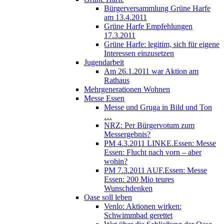
Bürgerversammlung Grüne Harfe
am 13.4.2011
Grüne Harfe Empfehlungen
17.3.2011
Grüne Harfe: legitim, sich für eigene
Interessen einzusetzen
Jugendarbeit
Am 26.1.2011 war Aktion am
Rathaus
Mehrgenerationen Wohnen
Messe Essen
Messe und Gruga in Bild und Ton
…
NRZ: Per Bürgervotum zum
Messergebnis?
PM 4.3.2011 LINKE.Essen: Messe
Essen: Flucht nach vorn – aber
wohin?
PM 7.3.2011 AUF.Essen: Messe
Essen: 200 Mio teures
Wunschdenken
Oase soll leben
Venlo: Aktionen wirken:
Schwimmbad gerettet