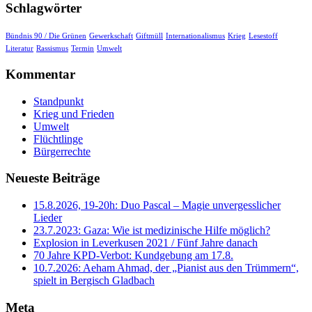
Schlagwörter
Bündnis 90 / Die Grünen
Gewerkschaft
Giftmüll
Internationalismus
Krieg
Lesestoff
Literatur
Rassismus
Termin
Umwelt
Kommentar
Standpunkt
Krieg und Frieden
Umwelt
Flüchtlinge
Bürgerrechte
Neueste Beiträge
15.8.2026, 19-20h: Duo Pascal – Magie unvergesslicher
Lieder
23.7.2023: Gaza: Wie ist medizinische Hilfe möglich?
Explosion in Leverkusen 2021 / Fünf Jahre danach
70 Jahre KPD‑Verbot: Kundgebung am 17.8.
10.7.2026: Aeham Ahmad, der „Pianist aus den Trümmern“,
spielt in Bergisch Gladbach
Meta