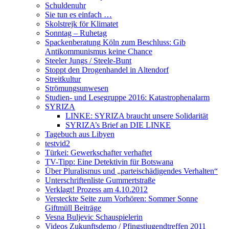
Schuldenuhr
Sie tun es einfach …
Skolstrejk för Klimatet
Sonntag – Ruhetag
Spackenberatung Köln zum Beschluss: Gib
Antikommunismus keine Chance
Steeler Jungs / Steele-Bunt
Stoppt den Drogenhandel in Altendorf
Streitkultur
Strömungsunwesen
Studien- und Lesegruppe 2016: Katastrophenalarm
SYRIZA
LINKE: SYRIZA braucht unsere Solidarität
SYRIZA’s Brief an DIE LINKE
Tagebuch aus Libyen
testvid2
Türkei: Gewerkschafter verhaftet
TV-Tipp: Eine Detektivin für Botswana
Über Pluralismus und „parteischädigendes Verhalten“
Unterschriftenliste Gummertstraße
Verklagt! Prozess am 4.10.2012
Versteckte Seite zum Vorhören: Sommer Sonne
Giftmüll Beiträge
Vesna Buljevic Schauspielerin
Videos Zukunftsdemo / Pfingstjugendtreffen 2011