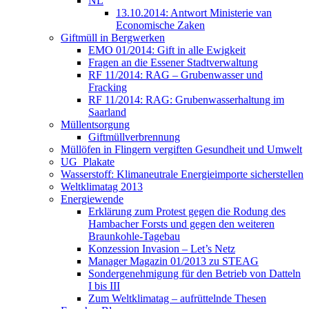
NL
13.10.2014: Antwort Ministerie van
Economische Zaken
Giftmüll in Bergwerken
EMO 01/2014: Gift in alle Ewigkeit
Fragen an die Essener Stadtverwaltung
RF 11/2014: RAG – Grubenwasser und
Fracking
RF 11/2014: RAG: Grubenwasserhaltung im
Saarland
Müllentsorgung
Giftmüllverbrennung
Müllöfen in Flingern vergiften Gesundheit und Umwelt
UG_Plakate
Wasserstoff: Klimaneutrale Energieimporte sicherstellen
Weltklimatag 2013
Energiewende
Erklärung zum Protest gegen die Rodung des
Hambacher Forsts und gegen den weiteren
Braunkohle-Tagebau
Konzession Invasion – Let’s Netz
Manager Magazin 01/2013 zu STEAG
Sondergenehmigung für den Betrieb von Datteln
I bis III
Zum Weltklimatag – aufrüttelnde Thesen