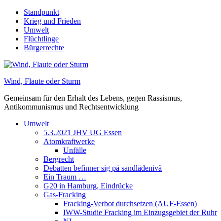
Skip
Standpunkt
to
Krieg und Frieden
content
Umwelt
Flüchtlinge
Bürgerrechte
Wind, Flaute oder Sturm
Gemeinsam für den Erhalt des Lebens, gegen Rassismus,
Antikommunismus und Rechtsentwicklung
Umwelt
5.3.2021 JHV UG Essen
Atomkraftwerke
Unfälle
Bergrecht
Debatten befinner sig på sandlådenivå
Ein Traum …
G20 in Hamburg, Eindrücke
Gas-Fracking
Fracking-Verbot durchsetzen (AUF-Essen)
IWW-Studie Fracking im Einzugsgebiet der Ruhr