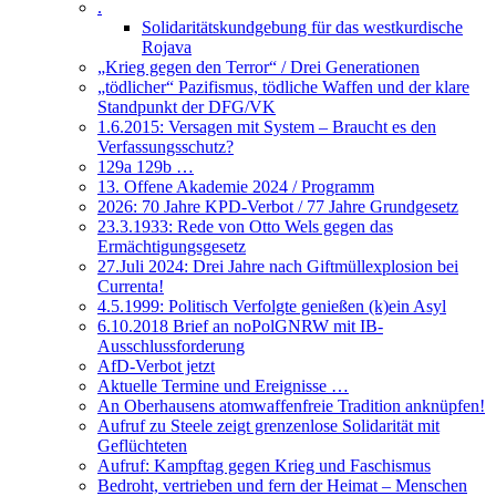
.
Solidaritätskundgebung für das westkurdische
Rojava
„Krieg gegen den Terror“ / Drei Generationen
„tödlicher“ Pazifismus, tödliche Waffen und der klare
Standpunkt der DFG/VK
1.6.2015: Versagen mit System – Braucht es den
Verfassungsschutz?
129a 129b …
13. Offene Akademie 2024 / Programm
2026: 70 Jahre KPD-Verbot / 77 Jahre Grundgesetz
23.3.1933: Rede von Otto Wels gegen das
Ermächtigungsgesetz
27.Juli 2024: Drei Jahre nach Giftmüllexplosion bei
Currenta!
4.5.1999: Politisch Verfolgte genießen (k)ein Asyl
6.10.2018 Brief an noPolGNRW mit IB-
Ausschlussforderung
AfD-Verbot jetzt
Aktuelle Termine und Ereignisse …
An Oberhausens atomwaffenfreie Tradition anknüpfen!
Aufruf zu Steele zeigt grenzenlose Solidarität mit
Geflüchteten
Aufruf: Kampftag gegen Krieg und Faschismus
Bedroht, vertrieben und fern der Heimat – Menschen