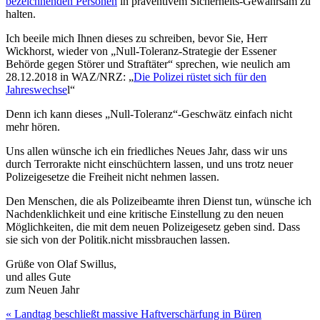
bezeichnenden Personen
in präventivem Sicherheits-Gewahrsam zu
halten.
Ich beeile mich Ihnen dieses zu schreiben, bevor Sie, Herr
Wickhorst, wieder von „Null-Toleranz-Strategie der Essener
Behörde gegen Störer und Straftäter“ sprechen, wie neulich am
28.12.2018 in WAZ/NRZ: „
Die Polizei rüstet sich für den
Jahreswechse
l“
Denn ich kann dieses „Null-Toleranz“-Geschwätz einfach nicht
mehr hören.
Uns allen wünsche ich ein friedliches Neues Jahr, dass wir uns
durch Terrorakte nicht einschüchtern lassen, und uns trotz neuer
Polizeigesetze die Freiheit nicht nehmen lassen.
Den Menschen, die als Polizeibeamte ihren Dienst tun, wünsche ich
Nachdenklichkeit und eine kritische Einstellung zu den neuen
Möglichkeiten, die mit dem neuen Polizeigesetz geben sind. Dass
sie sich von der Politik.nicht missbrauchen lassen.
Grüße von Olaf Swillus,
und alles Gute
zum Neuen Jahr
Beitragsnavigation
« Landtag beschließt massive Haftverschärfung in Büren