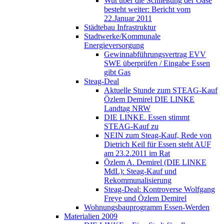
Wut über die Schließung der Oase
besteht weiter: Bericht vom
22.Januar 2011
Städtebau Infrastruktur
Stadtwerke/Kommunale
Energieversorgung
Gewinnabführungsvertrag EVV
SWE überprüfen / Eingabe Essen
gibt Gas
Steag-Deal
Aktuelle Stunde zum STEAG-Kauf
Özlem Demirel DIE LINKE
Landtag NRW
DIE LINKE. Essen stimmt
STEAG-Kauf zu
NEIN zum Steag-Kauf, Rede von
Dietrich Keil für Essen steht AUF
am 23.2.2011 im Rat
Özlem A. Demirel (DIE LINKE
MdL): Steag-Kauf und
Rekommunalisierung
Steag-Deal: Kontroverse Wolfgang
Freye und Özlem Demirel
Wohnungsbauprogramm Essen-Werden
Materialien 2009