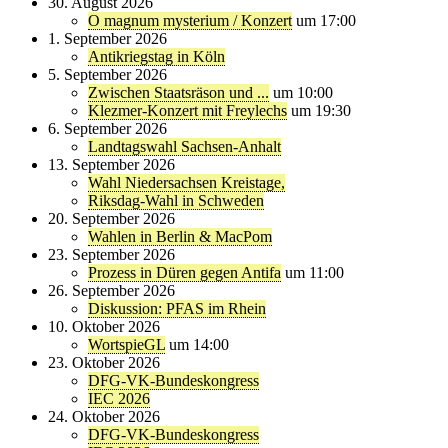
30. August 2026
O magnum mysterium / Konzert
um 17:00
1. September 2026
Antikriegstag in Köln
5. September 2026
Zwischen Staatsräson und ...
um 10:00
Klezmer-Konzert mit Freylechs
um 19:30
6. September 2026
Landtagswahl Sachsen-Anhalt
13. September 2026
Wahl Niedersachsen Kreistage,
Riksdag-Wahl in Schweden
20. September 2026
Wahlen in Berlin & MacPom
23. September 2026
Prozess in Düren gegen Antifa
um 11:00
26. September 2026
Diskussion: PFAS im Rhein
10. Oktober 2026
WortspieGL
um 14:00
23. Oktober 2026
DFG-VK-Bundeskongress
IEC 2026
24. Oktober 2026
DFG-VK-Bundeskongress