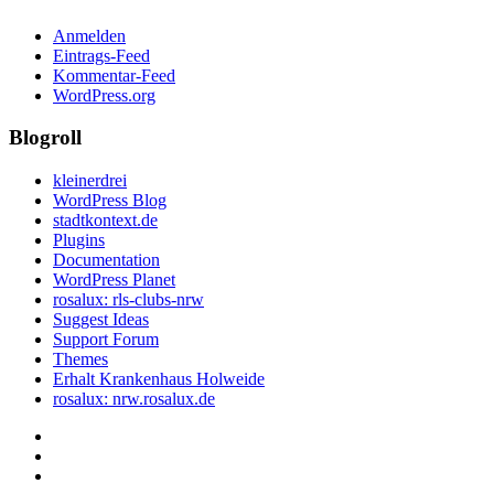
Anmelden
Eintrags-Feed
Kommentar-Feed
WordPress.org
Blogroll
kleinerdrei
WordPress Blog
stadtkontext.de
Plugins
Documentation
WordPress Planet
rosalux: rls-clubs-nrw
Suggest Ideas
Support Forum
Themes
Erhalt Krankenhaus Holweide
rosalux: nrw.rosalux.de
Startseite
Datenschutzerklärung
Privatsphäre-