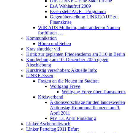
DIE LINKE – Eine Stadt für alle
EsA Wahlaufruf 2009
Essen steht AUF – Programm
Gegenüberstellung LINKE/AUF zu
Finanzkrise
WIR AUS Mülheim, unter anderem Namen
fortführen …
Kommunikation
Hören und Sehen
Kray shredder vid
Kritik zur geplanten Friedensdemo am 3.10 in Berlin
Kundgebung am 10. Dezember 2025 gegen
Abschiebung
Kurzfristig verschoben: Aktuelle Info:
LINKE-Essen
Fragen an die Neuen im Stadtrat
Wolfgang Freye
Wolfgang Freye über Transparenz
Kreisverband
Aktionsvorschläge für den landesweiten
Aktionstag Kommunalfinanzen am 9.
April 2011
MV 13. April Einladung
Linker Aschermittwoch
Linker Parteitag 2011 Erfurt