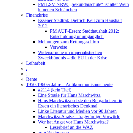
PM LSV-NRW: „Sekundarschule“ ist alter Wein
in neuen Schläuchen
Finanzkrise
Essener Stadtrat: Dietrich Keil zum Haushalt
2012
PM AUF-Essen: Stadthaushalt 2012:
Entschuldung unumgänglich
Meinungen zum Rettungsschirm
Verweise
Widersprüche im imperialistischen
Zweckbündnis – die EU in der Krise
Leiharbeit
.
.
Rente
1950-1960er Jahre – Antikommunismus heute
#2114 (kein Titel)
Eine Straße für Hans Marchwitza
Hans Marchwitza setzte den Bergarbeitern in
Essen ein literarisches Denkmal
Linke Literatur und Medien vor 90 Jahren
Marchwitza-Straße – fragwürdige Vorwürfe
Wer hat Angst vor Hans Marchwitza?
Leserbrief an die WAZ
zum Weiterlesen