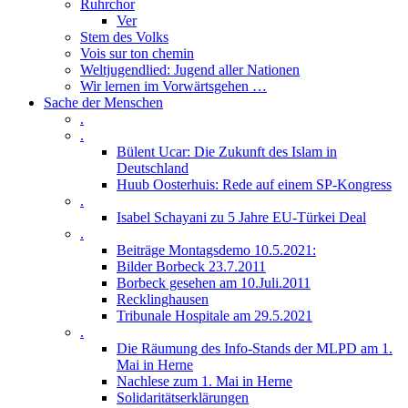
Ruhrchor
Ver
Stem des Volks
Vois sur ton chemin
Weltjugendlied: Jugend aller Nationen
Wir lernen im Vorwärtsgehen …
Sache der Menschen
.
.
Bülent Ucar: Die Zukunft des Islam in
Deutschland
Huub Oosterhuis: Rede auf einem SP-Kongress
.
Isabel Schayani zu 5 Jahre EU-Türkei Deal
.
Beiträge Montagsdemo 10.5.2021:
Bilder Borbeck 23.7.2011
Borbeck gesehen am 10.Juli.2011
Recklinghausen
Tribunale Hospitale am 29.5.2021
.
Die Räumung des Info-Stands der MLPD am 1.
Mai in Herne
Nachlese zum 1. Mai in Herne
Solidaritätserklärungen