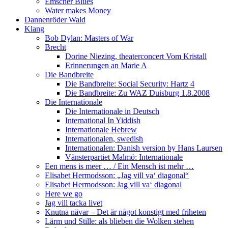
Emscher Blues
Water makes Money
Dannenröder Wald
Klang
Bob Dylan: Masters of War
Brecht
Dorine Niezing, theaterconcert Vom Kristall
Erinnerungen an Marie A
Die Bandbreite
Die Bandbreite: Social Security: Hartz 4
Die Bandbreite: Zu WAZ Duisburg 1.8.2008
Die Internationale
Die Internationale in Deutsch
International In Yiddish
Internationale Hebrew
Internationalen, swedish
Internationalen: Danish version by Hans Laursen
Vänsterpartiet Malmö: Internationale
Een mens is meer … / Ein Mensch ist mehr …
Elisabet Hermodsson: „Jag vill va‘ diagonal“
Elisabet Hermodsson: Jag vill va‘ diagonal
Here we go
Jag vill tacka livet
Knutna nävar – Det är något konstigt med friheten
Lärm und Stille: als blieben die Wolken stehen