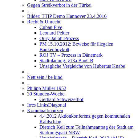
Gegen Streikverbot in der Türkei
.
Bilder: TTIP Demo Hannover 23.4.2016
Recht & Unrecht
Cuban Five
Leonard Peltier
Oury-Jalloh-Prozess
PM 15.10.2012: Beweise für illegalen
Bankenboykott
ROJ TV – Prozess in Dänemark
Stadtplanung: §13a BauGB
Unsägliche Vergleiche von Hubertus Knabe
.
Nett sein / be kind
.
Philipp Müller 1952
30 Stunden-Woche
Gerhard Schweizerhof
Irres LinksDiagonal
Kommualfinanzen
4.4.2012 Aktionkonferenz gegen kommunalen
Kahlschlag
Dietrich Keil zum Teilnahmeantrag der Stadt am
Stärkungspakt NRW