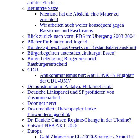
auf der Flucht …
Berühmte Sätze
Niemand hat die Absicht, eine Mauer zu
errichten!
Wir arbeiten auch weiter konsequent gegen
Rassismus und Faschismus
Blick zurück nach vorn: PDS im Übergang 2003-2004
Bücher für Kinder und Jugend …
Bundestag beschloss Gesetz zur Bestandsdatenauskunft
Bürgerbegehren unterstützt „kulturgut Essen“
Bürgerbeteiligung Bürgerentscheid
Ratsbürgerentscheid
CDU
Antikommunismus pur: Anti-LINKES Flugblatt
der CDU-OMV
Demonstrantion in Antalya: Hükümet Istafa
Deutsche Linkspartei und SP profitieren von
Zusammenarbeit
Dobrindt nervt
Dokumentiert: Thesenpapier Linke
Einwanderungspolitik
Dr. Daniele Ganser: Regime-Change in der Ukraine?
Entwurf NFB AKT 2026
Europa
Gabi Zimmer zur EU-2020-Strategie / Armut in