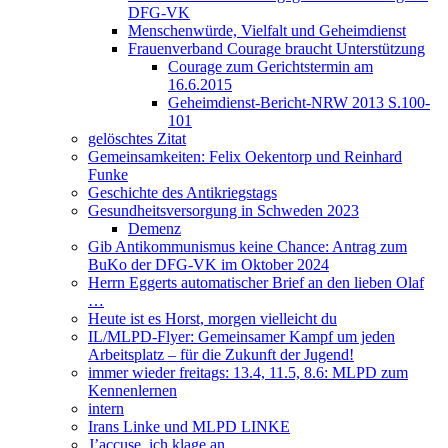
DFG-VK
Menschenwürde, Vielfalt und Geheimdienst
Frauenverband Courage braucht Unterstützung
Courage zum Gerichtstermin am
16.6.2015
Geheimdienst-Bericht-NRW 2013 S.100-
101
gelöschtes Zitat
Gemeinsamkeiten: Felix Oekentorp und Reinhard
Funke
Geschichte des Antikriegstags
Gesundheitsversorgung in Schweden 2023
Demenz
Gib Antikommunismus keine Chance: Antrag zum
BuKo der DFG-VK im Oktober 2024
Herrn Eggerts automatischer Brief an den lieben Olaf
…
Heute ist es Horst, morgen vielleicht du
IL/MLPD-Flyer: Gemeinsamer Kampf um jeden
Arbeitsplatz – für die Zukunft der Jugend!
immer wieder freitags: 13.4, 11.5, 8.6: MLPD zum
Kennenlernen
intern
Irans Linke und MLPD LINKE
J’accuse, ich klage an