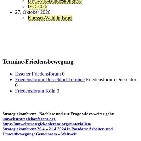
DFG-VK-Bundeskongress
IEC 2026
27. Oktober 2026
Knesset-Wahl in Israel
Termine-Friedensbewegung
Essener Friedensforum
0
Friedensforum Düsseldorf Termine
Friedensforum Düsseldorf
0
Friedensforum Köln
0
Strategiekonferenz - Nachlese und zur Frage wie es weiter geht:
umweltstrategiekonferenz.org
https://umweltstrategiekonferenz.org/materialien/
Strategiekonferenz 20.4 – 21.4.2024 in Potsdam: Arbeiter- und
Umweltbewegung: Gemeinsam – Weltweit