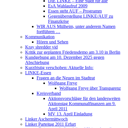
DIE LINKE – Eine Stadt für alle
EsA Wahlaufruf 2009
Essen steht AUF – Programm
Gegenüberstellung LINKE/AUF zu
Finanzkrise
WIR AUS Mülheim, unter anderem Namen
fortführen …
Kommunikation
Hören und Sehen
Kray shredder vid
Kritik zur geplanten Friedensdemo am 3.10 in Berlin
Kundgebung am 10. Dezember 2025 gegen
Abschiebung
Kurzfristig verschoben: Aktuelle Info:
LINKE-Essen
Fragen an die Neuen im Stadtrat
Wolfgang Freye
Wolfgang Freye über Transparenz
Kreisverband
Aktionsvorschläge für den landesweiten
Aktionstag Kommunalfinanzen am 9.
April 2011
MV 13. April Einladung
Linker Aschermittwoch
Linker Parteitag 2011 Erfurt