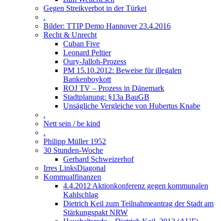
Gegen Streikverbot in der Türkei
.
Bilder: TTIP Demo Hannover 23.4.2016
Recht & Unrecht
Cuban Five
Leonard Peltier
Oury-Jalloh-Prozess
PM 15.10.2012: Beweise für illegalen
Bankenboykott
ROJ TV – Prozess in Dänemark
Stadtplanung: §13a BauGB
Unsägliche Vergleiche von Hubertus Knabe
.
Nett sein / be kind
.
Philipp Müller 1952
30 Stunden-Woche
Gerhard Schweizerhof
Irres LinksDiagonal
Kommualfinanzen
4.4.2012 Aktionkonferenz gegen kommunalen
Kahlschlag
Dietrich Keil zum Teilnahmeantrag der Stadt am
Stärkungspakt NRW