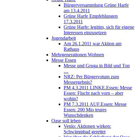
Bürgerversammlung Grüne Harfe
am 13.4.2011
Grüne Harfe Empfehlungen
17.3.2011
Grüne Harfe: legitim, sich für eigene
Interessen einzusetzen
Jugendarbeit
Am 26.1.2011 war Aktion am
Rathaus
Mehrgenerationen Wohnen
Messe Essen
Messe und Gruga in Bild und Ton
…
NRZ: Per Bürgervotum zum
Messergebnis?
PM 4.3.2011 LINKE.Essen: Messe
Essen: Flucht nach vorn – aber
wohin?
PM 7.3.2011 AUF.Essen: Messe
Essen: 200 Mio teures
Wunschdenken
Oase soll leben
Venlo: Aktionen wirken:
Schwimmbad gerettet