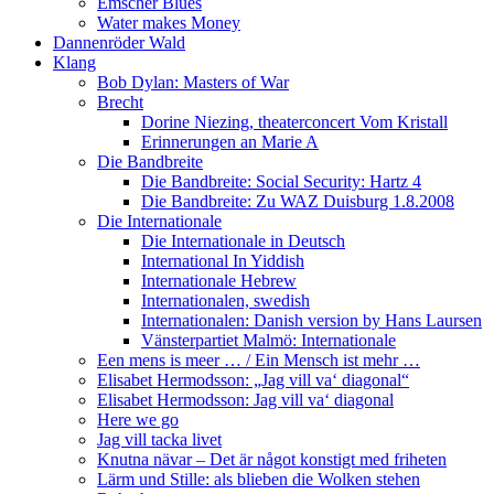
Emscher Blues
Water makes Money
Dannenröder Wald
Klang
Bob Dylan: Masters of War
Brecht
Dorine Niezing, theaterconcert Vom Kristall
Erinnerungen an Marie A
Die Bandbreite
Die Bandbreite: Social Security: Hartz 4
Die Bandbreite: Zu WAZ Duisburg 1.8.2008
Die Internationale
Die Internationale in Deutsch
International In Yiddish
Internationale Hebrew
Internationalen, swedish
Internationalen: Danish version by Hans Laursen
Vänsterpartiet Malmö: Internationale
Een mens is meer … / Ein Mensch ist mehr …
Elisabet Hermodsson: „Jag vill va‘ diagonal“
Elisabet Hermodsson: Jag vill va‘ diagonal
Here we go
Jag vill tacka livet
Knutna nävar – Det är något konstigt med friheten
Lärm und Stille: als blieben die Wolken stehen