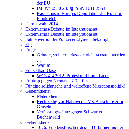
der EU
IMI Nr. 0580 23. Jg ISSN 1611-2563
Rassismus in Europa: Deportation der Roma in
Frankreich
Europawahl 2014
Extremismus-Debatte im Integrationsrat
Extremismus-Debatte im Integrationsrat
Fahnenverbot der Polizei erfolgreich bekämpft
Ffp
Frage
Gründe, so intern, dass sie nicht verraten werden
…
Warum ?
Freizeitbad Oase
WAZ 4.4.2012: Protest und Populismus
Frintrop gegen Neonazis 7.9.2013
Für eine solidarische und weltoffene Migrationspolitik!
Geheimdienst
Materialien
Rechtzeitig vor Halloween: VS-Broschüre zum
Gruseln
Verfassungsschutz gegen Schwur von
Buchenwald
Geheimdienst
1976: Friedensforscher gegen Diffamierung der