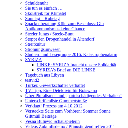
Schuldenuhr
Sie tun es einfach …
Skolstrejk för Klimatet
Sonntag – Ruhetag
Spackenberatung Köln zum Beschluss: Gib
Antikommunismus keine Chance
Steeler Jungs / Steele-Bunt
Stoppt den Drogenhandel in Altendorf
Streitkultur
Strömungsunwesen
Studien- und Lesegruppe 2016: Katastrophenalarm
SYRIZA
LINKE: SYRIZA braucht unsere Solidarität
SYRIZA’s Brief an DIE LINKE
Tagebuch aus Libyen
testvid2
Türkei: Gewerkschafter verhaftet
TV-Tipp: Eine Detektivin für Botswana
Über Pluralismus und „parteischädigendes Verhalten“
Unterschriftenliste Gummertstraße
Verklagt! Prozess am 4.10.2012
Versteckte Seite zum Vorhören: Sommer Sonne
Giftmüll Beiträge
Vesna Buljevic Schauspielerin
Videos Zukunftsdemo / Pfingstjugendtreffen 2011