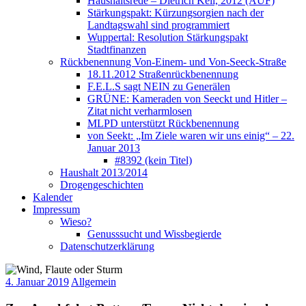
Haushaltsrede – Dietrich Keil, 2012 (AUF)
Stärkungspakt: Kürzungsorgien nach der
Landtagswahl sind programmiert
Wuppertal: Resolution Stärkungspakt
Stadtfinanzen
Rückbenennung Von-Einem- und Von-Seeck-Straße
18.11.2012 Straßenrückbenennung
F.E.L.S sagt NEIN zu Generälen
GRÜNE: Kameraden von Seeckt und Hitler –
Zitat nicht verharmlosen
MLPD unterstützt Rückbenennung
von Seekt: „Im Ziele waren wir uns einig“ – 22.
Januar 2013
#8392 (kein Titel)
Haushalt 2013/2014
Drogengeschichten
Kalender
Impressum
Wieso?
Genusssucht und Wissbegierde
Datenschutzerklärung
4. Januar 2019
Allgemein