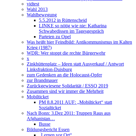
vidtest
Wahl 2013
Wahlbewegung
5.5.2012 in Rüttenscheid
LINKE so nötig wie nie: Katharina
Schwabedissen im Tagesgespräch
Parteien zu Opel
Was heißt hier Feindbild: Antikommunismus im Kalten
Krieg (1987)
WDR: Wer stoppt die rechte Bürgerwehr
x
Zinkhüttenplatz – Ideen statt Ausverkauf / Antwort
Linksfraktion-Duisburg
zum Gedenken an die Holocaust-Opfer
zur Brandmauer
Zurückgewiesene Solidarität / ESSQ 2019
Zusammen sind wir immer die Mehrheit
Mobilticket
PM 8.8.2011 AUF: „Mobilticket“ statt
Sozialticket
Nach Bonn: 3.Dez 2011: Truppen Raus aus
Afghanistan…
Busse
Bildungsbericht Essen
„Lernen vor Ort“