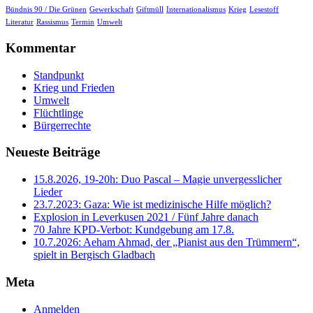
Bündnis 90 / Die Grünen
Gewerkschaft
Giftmüll
Internationalismus
Krieg
Lesestoff
Literatur
Rassismus
Termin
Umwelt
Kommentar
Standpunkt
Krieg und Frieden
Umwelt
Flüchtlinge
Bürgerrechte
Neueste Beiträge
15.8.2026, 19-20h: Duo Pascal – Magie unvergesslicher
Lieder
23.7.2023: Gaza: Wie ist medizinische Hilfe möglich?
Explosion in Leverkusen 2021 / Fünf Jahre danach
70 Jahre KPD‑Verbot: Kundgebung am 17.8.
10.7.2026: Aeham Ahmad, der „Pianist aus den Trümmern“,
spielt in Bergisch Gladbach
Meta
Anmelden