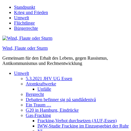
Skip
Standpunkt
to
Krieg und Frieden
content
Umwelt
Flüchtlinge
Bürgerrechte
Wind, Flaute oder Sturm
Gemeinsam für den Erhalt des Lebens, gegen Rassismus,
Antikommunismus und Rechtsentwicklung
Umwelt
5.3.2021 JHV UG Essen
Atomkraftwerke
Unfälle
Bergrecht
Debatten befinner sig på sandlådenivå
Ein Traum …
G20 in Hamburg, Eindrücke
Gas-Fracking
Fracking-Verbot durchsetzen (AUF-Essen)
IWW-Studie Fracking im Einzugsgebiet der Ruhr