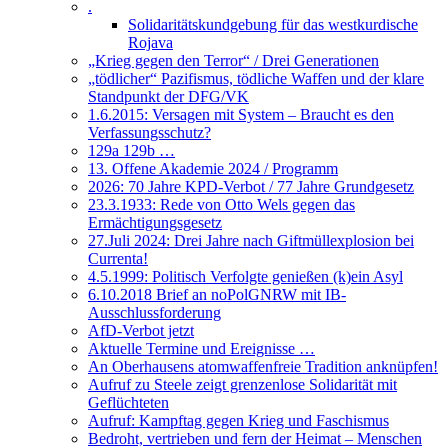
.
Solidaritätskundgebung für das westkurdische
Rojava
„Krieg gegen den Terror“ / Drei Generationen
„tödlicher“ Pazifismus, tödliche Waffen und der klare
Standpunkt der DFG/VK
1.6.2015: Versagen mit System – Braucht es den
Verfassungsschutz?
129a 129b …
13. Offene Akademie 2024 / Programm
2026: 70 Jahre KPD-Verbot / 77 Jahre Grundgesetz
23.3.1933: Rede von Otto Wels gegen das
Ermächtigungsgesetz
27.Juli 2024: Drei Jahre nach Giftmüllexplosion bei
Currenta!
4.5.1999: Politisch Verfolgte genießen (k)ein Asyl
6.10.2018 Brief an noPolGNRW mit IB-
Ausschlussforderung
AfD-Verbot jetzt
Aktuelle Termine und Ereignisse …
An Oberhausens atomwaffenfreie Tradition anknüpfen!
Aufruf zu Steele zeigt grenzenlose Solidarität mit
Geflüchteten
Aufruf: Kampftag gegen Krieg und Faschismus
Bedroht, vertrieben und fern der Heimat – Menschen