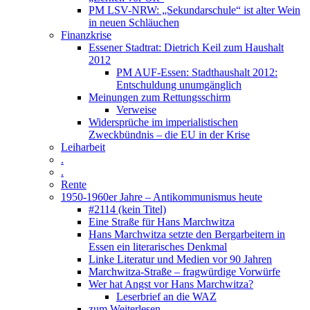
PM LSV-NRW: „Sekundarschule“ ist alter Wein
in neuen Schläuchen
Finanzkrise
Essener Stadtrat: Dietrich Keil zum Haushalt
2012
PM AUF-Essen: Stadthaushalt 2012:
Entschuldung unumgänglich
Meinungen zum Rettungsschirm
Verweise
Widersprüche im imperialistischen
Zweckbündnis – die EU in der Krise
Leiharbeit
.
.
Rente
1950-1960er Jahre – Antikommunismus heute
#2114 (kein Titel)
Eine Straße für Hans Marchwitza
Hans Marchwitza setzte den Bergarbeitern in
Essen ein literarisches Denkmal
Linke Literatur und Medien vor 90 Jahren
Marchwitza-Straße – fragwürdige Vorwürfe
Wer hat Angst vor Hans Marchwitza?
Leserbrief an die WAZ
zum Weiterlesen