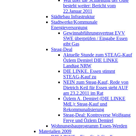
Wut über die Schließung der Oase
besteht weiter: Bericht vom
22.Januar 2011
Städtebau Infrastruktur
Stadtwerke/Kommunale
Energieversorgung
Gewinnabführungsvertrag EVV
SWE überprüfen / Eingabe Essen
gibt Gas
Steag-Deal
Aktuelle Stunde zum STEAG-Kauf
Özlem Demirel DIE LINKE
Landtag NRW
DIE LINKE. Essen stimmt
STEAG-Kauf zu
NEIN zum Steag-Kauf, Rede von
Dietrich Keil für Essen steht AUF
am 23.2.2011 im Rat
Özlem A. Demirel (DIE LINKE
MdL): Steag-Kauf und
Rekommunalisierung
Steag-Deal: Kontroverse Wolfgang
Freye und Özlem Demirel
Wohnungsbauprogramm Essen-Werden
Materialien 2009