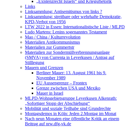
„Existenzrecht Israels“ und Kriegsrhetorik
Links
Linksammlung: Antisemitismus von links ?
Linksammlung: streitbare oder wehrhafte Demokratie,
KPD-Verbot von 1956
LTW 2022 in Essen: Internationalistische Liste / MLPD
Ludo Martens: Lenins sogenanntes Testament
Mao / China / Kulturrevolution
Materialien Antikommunismus
Materialien zur Gummertstr
Materialien zur Sondermüllverbrennungsanlage
(SMVA) von Currenta in Leverkusen / Antrag auf
Stilllegung
Mauern und Grenzen
Berliner Mauer: 13. August 1961 bis 9.
November 1989
EU Aussengrenze – Frontex
Grenze zwischen USA und Mexiko
Mauer in Israel
MLPD-Wohngebietsgruppe Leverkusen Alkenrath:
„Sofortiger Stopp der Abschiebung“
Mobilität und soziale Teilhabe sind Grundrechte
Montagsdemos in Köln: Jeden 2.Montag im Monat
Nach neun Monaten eine öffentliche Kritik an einem
Beitrag auf nrw.dfg-vk.de