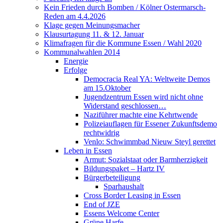
Kein Frieden durch Bomben / Kölner Ostermarsch-
Reden am 4.4.2026
Klage gegen Meinungsmacher
Klausurtagung 11. & 12. Januar
Klimafragen für die Kommune Essen / Wahl 2020
Kommunalwahlen 2014
Energie
Erfolge
Democracia Real YA: Weltweite Demos
am 15.Oktober
Jugendzentrum Essen wird nicht ohne
Widerstand geschlossen…
Naziführer machte eine Kehrtwende
Polizeiauflagen für Essener Zukunftsdemo
rechtwidrig
Venlo: Schwimmbad Nieuw Steyl gerettet
Leben in Essen
Armut: Sozialstaat oder Barmherzigkeit
Bildungspaket – Hartz IV
Bürgerbeteiligung
Sparhaushalt
Cross Border Leasing in Essen
End of JZE
Essens Welcome Center
Grüne Harfe