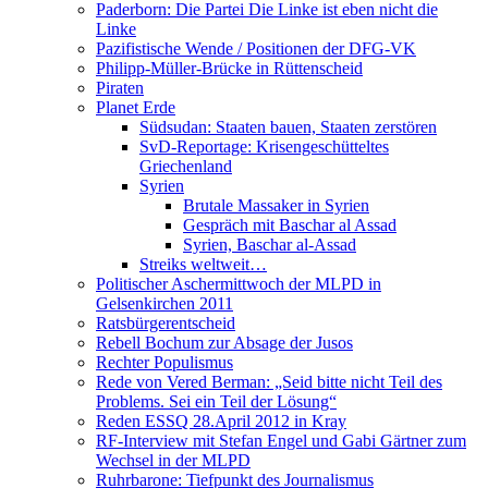
Paderborn: Die Partei Die Linke ist eben nicht die
Linke
Pazifistische Wende / Positionen der DFG-VK
Philipp-Müller-Brücke in Rüttenscheid
Piraten
Planet Erde
Südsudan: Staaten bauen, Staaten zerstören
SvD-Reportage: Krisengeschütteltes
Griechenland
Syrien
Brutale Massaker in Syrien
Gespräch mit Baschar al Assad
Syrien, Baschar al-Assad
Streiks weltweit…
Politischer Aschermittwoch der MLPD in
Gelsenkirchen 2011
Ratsbürgerentscheid
Rebell Bochum zur Absage der Jusos
Rechter Populismus
Rede von Vered Berman: „Seid bitte nicht Teil des
Problems. Sei ein Teil der Lösung“
Reden ESSQ 28.April 2012 in Kray
RF-Interview mit Stefan Engel und Gabi Gärtner zum
Wechsel in der MLPD
Ruhrbarone: Tiefpunkt des Journalismus