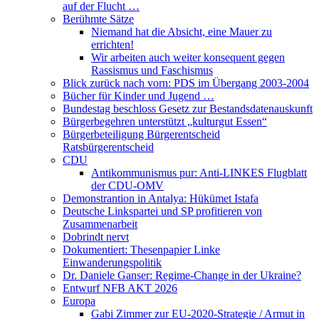
auf der Flucht …
Berühmte Sätze
Niemand hat die Absicht, eine Mauer zu
errichten!
Wir arbeiten auch weiter konsequent gegen
Rassismus und Faschismus
Blick zurück nach vorn: PDS im Übergang 2003-2004
Bücher für Kinder und Jugend …
Bundestag beschloss Gesetz zur Bestandsdatenauskunft
Bürgerbegehren unterstützt „kulturgut Essen“
Bürgerbeteiligung Bürgerentscheid
Ratsbürgerentscheid
CDU
Antikommunismus pur: Anti-LINKES Flugblatt
der CDU-OMV
Demonstrantion in Antalya: Hükümet Istafa
Deutsche Linkspartei und SP profitieren von
Zusammenarbeit
Dobrindt nervt
Dokumentiert: Thesenpapier Linke
Einwanderungspolitik
Dr. Daniele Ganser: Regime-Change in der Ukraine?
Entwurf NFB AKT 2026
Europa
Gabi Zimmer zur EU-2020-Strategie / Armut in