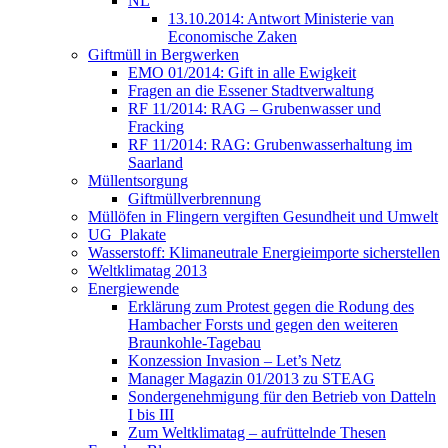
NL
13.10.2014: Antwort Ministerie van
Economische Zaken
Giftmüll in Bergwerken
EMO 01/2014: Gift in alle Ewigkeit
Fragen an die Essener Stadtverwaltung
RF 11/2014: RAG – Grubenwasser und
Fracking
RF 11/2014: RAG: Grubenwasserhaltung im
Saarland
Müllentsorgung
Giftmüllverbrennung
Müllöfen in Flingern vergiften Gesundheit und Umwelt
UG_Plakate
Wasserstoff: Klimaneutrale Energieimporte sicherstellen
Weltklimatag 2013
Energiewende
Erklärung zum Protest gegen die Rodung des
Hambacher Forsts und gegen den weiteren
Braunkohle-Tagebau
Konzession Invasion – Let’s Netz
Manager Magazin 01/2013 zu STEAG
Sondergenehmigung für den Betrieb von Datteln
I bis III
Zum Weltklimatag – aufrüttelnde Thesen