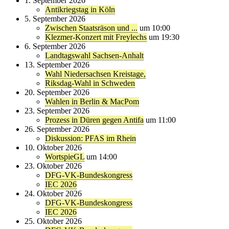
1. September 2026
Antikriegstag in Köln
5. September 2026
Zwischen Staatsräson und ...
um 10:00
Klezmer-Konzert mit Freylechs
um 19:30
6. September 2026
Landtagswahl Sachsen-Anhalt
13. September 2026
Wahl Niedersachsen Kreistage,
Riksdag-Wahl in Schweden
20. September 2026
Wahlen in Berlin & MacPom
23. September 2026
Prozess in Düren gegen Antifa
um 11:00
26. September 2026
Diskussion: PFAS im Rhein
10. Oktober 2026
WortspieGL
um 14:00
23. Oktober 2026
DFG-VK-Bundeskongress
IEC 2026
24. Oktober 2026
DFG-VK-Bundeskongress
IEC 2026
25. Oktober 2026