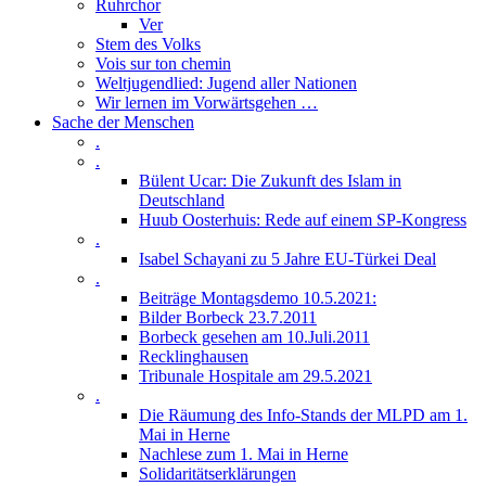
Ruhrchor
Ver
Stem des Volks
Vois sur ton chemin
Weltjugendlied: Jugend aller Nationen
Wir lernen im Vorwärtsgehen …
Sache der Menschen
.
.
Bülent Ucar: Die Zukunft des Islam in
Deutschland
Huub Oosterhuis: Rede auf einem SP-Kongress
.
Isabel Schayani zu 5 Jahre EU-Türkei Deal
.
Beiträge Montagsdemo 10.5.2021:
Bilder Borbeck 23.7.2011
Borbeck gesehen am 10.Juli.2011
Recklinghausen
Tribunale Hospitale am 29.5.2021
.
Die Räumung des Info-Stands der MLPD am 1.
Mai in Herne
Nachlese zum 1. Mai in Herne
Solidaritätserklärungen