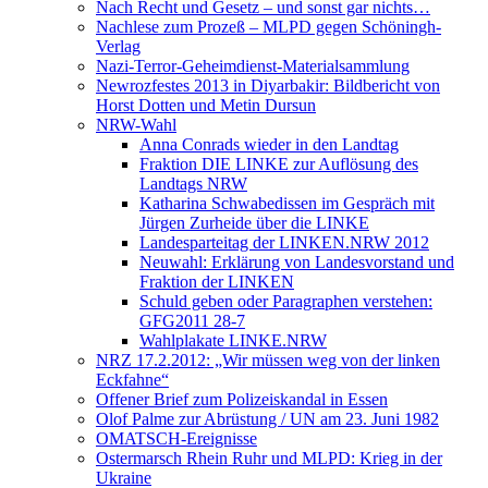
Nach Recht und Gesetz – und sonst gar nichts…
Nachlese zum Prozeß – MLPD gegen Schöningh-
Verlag
Nazi-Terror-Geheimdienst-Materialsammlung
Newrozfestes 2013 in Diyarbakir: Bildbericht von
Horst Dotten und Metin Dursun
NRW-Wahl
Anna Conrads wieder in den Landtag
Fraktion DIE LINKE zur Auflösung des
Landtags NRW
Katharina Schwabedissen im Gespräch mit
Jürgen Zurheide über die LINKE
Landesparteitag der LINKEN.NRW 2012
Neuwahl: Erklärung von Landesvorstand und
Fraktion der LINKEN
Schuld geben oder Paragraphen verstehen:
GFG2011 28-7
Wahlplakate LINKE.NRW
NRZ 17.2.2012: „Wir müssen weg von der linken
Eckfahne“
Offener Brief zum Polizeiskandal in Essen
Olof Palme zur Abrüstung / UN am 23. Juni 1982
OMATSCH-Ereignisse
Ostermarsch Rhein Ruhr und MLPD: Krieg in der
Ukraine