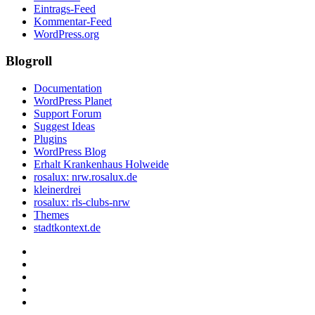
Eintrags-Feed
Kommentar-Feed
WordPress.org
Blogroll
Documentation
WordPress Planet
Support Forum
Suggest Ideas
Plugins
WordPress Blog
Erhalt Krankenhaus Holweide
rosalux: nrw.rosalux.de
kleinerdrei
rosalux: rls-clubs-nrw
Themes
stadtkontext.de
Startseite
Datenschutzerklärung
Privatsphäre-
Einstellungen
Historie
ändern
der
Einwilligungen
Privatsphäre-
widerrufen