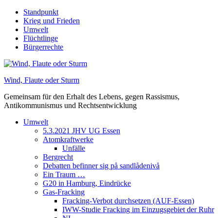
Skip
Standpunkt
to
Krieg und Frieden
content
Umwelt
Flüchtlinge
Bürgerrechte
Wind, Flaute oder Sturm
Gemeinsam für den Erhalt des Lebens, gegen Rassismus,
Antikommunismus und Rechtsentwicklung
Umwelt
5.3.2021 JHV UG Essen
Atomkraftwerke
Unfälle
Bergrecht
Debatten befinner sig på sandlådenivå
Ein Traum …
G20 in Hamburg, Eindrücke
Gas-Fracking
Fracking-Verbot durchsetzen (AUF-Essen)
IWW-Studie Fracking im Einzugsgebiet der Ruhr