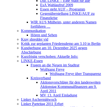
DIE LINKE – Eine Stadt für alle
EsA Wahlaufruf 2009
Essen steht AUF – Programm
Gegenüberstellung LINKE/AUF zu
Finanzkrise
WIR AUS Mülheim, unter anderem Namen
fortführen …
Kommunikation
Hören und Sehen
Kray shredder vid
Kritik zur geplanten Friedensdemo am 3.10 in Berlin
Kundgebung am 10. Dezember 2025 gegen
Abschiebung
Kurzfristig verschoben: Aktuelle Info:
LINKE-Essen
Fragen an die Neuen im Stadtrat
Wolfgang Freye
Wolfgang Freye über Transparenz
Kreisverband
Aktionsvorschläge für den landesweiten
Aktionstag Kommunalfinanzen am 9.
April 2011
MV 13. April Einladung
Linker Aschermittwoch
Linker Parteitag 2011 Erfurt