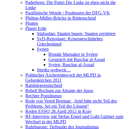
Paderborn: Die Partei Die Linke ist eben nicht die
Linke
Pazifistische Wende / Positionen der DFG-VK
Philipp-Müller-Brücke in Rüttenscheid
Piraten
Planet Erde
Südsudan: Staaten bauen, Staaten zerstören
SvD-Reportage: Krisengeschütteltes
Griechenland
Syrien
Brutale Massaker in Syrien
Gespräch mit Baschar al Assad
Syrien, Baschar al-Assad
Streiks weltweit…
Politischer Aschermittwoch der MLPD in
Gelsenkirchen 2011
Ratsbürgerentscheid
Rebell Bochum zur Absage der Jusos
Rechter Populismus
Rede von Vered Berman: „Seid bitte nicht Teil des
Problems. Sei ein Teil der Lösung“
Reden ESSQ 28.April 2012 in Kray
RF-Interview mit Stefan Engel und Gabi Gärtner zum
Wechsel in der MLPD
Ruhrbarone: Tiefpunkt des Journalismus