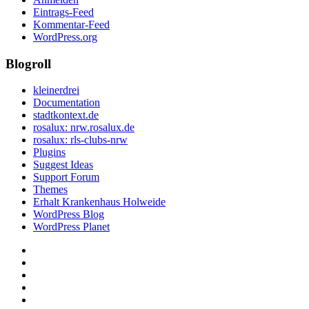
Eintrags-Feed
Kommentar-Feed
WordPress.org
Blogroll
kleinerdrei
Documentation
stadtkontext.de
rosalux: nrw.rosalux.de
rosalux: rls-clubs-nrw
Plugins
Suggest Ideas
Support Forum
Themes
Erhalt Krankenhaus Holweide
WordPress Blog
WordPress Planet
Startseite
Datenschutzerklärung
Privatsphäre-
Einstellungen
Historie
ändern
der
Einwilligungen