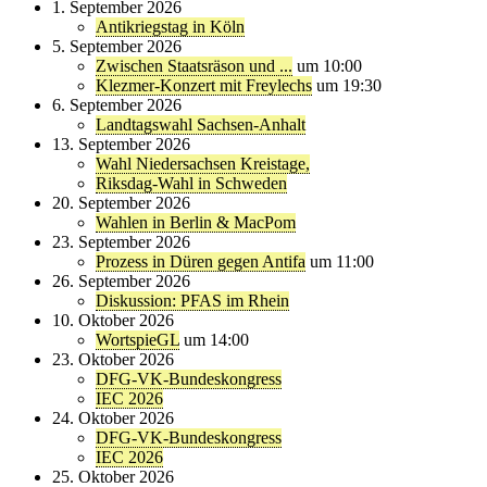
1. September 2026
Antikriegstag in Köln
5. September 2026
Zwischen Staatsräson und ...
um 10:00
Klezmer-Konzert mit Freylechs
um 19:30
6. September 2026
Landtagswahl Sachsen-Anhalt
13. September 2026
Wahl Niedersachsen Kreistage,
Riksdag-Wahl in Schweden
20. September 2026
Wahlen in Berlin & MacPom
23. September 2026
Prozess in Düren gegen Antifa
um 11:00
26. September 2026
Diskussion: PFAS im Rhein
10. Oktober 2026
WortspieGL
um 14:00
23. Oktober 2026
DFG-VK-Bundeskongress
IEC 2026
24. Oktober 2026
DFG-VK-Bundeskongress
IEC 2026
25. Oktober 2026