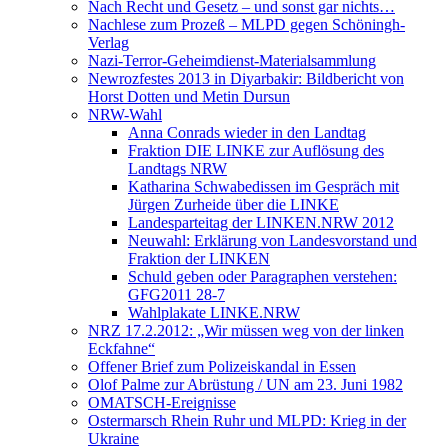
Nach Recht und Gesetz – und sonst gar nichts…
Nachlese zum Prozeß – MLPD gegen Schöningh-
Verlag
Nazi-Terror-Geheimdienst-Materialsammlung
Newrozfestes 2013 in Diyarbakir: Bildbericht von
Horst Dotten und Metin Dursun
NRW-Wahl
Anna Conrads wieder in den Landtag
Fraktion DIE LINKE zur Auflösung des
Landtags NRW
Katharina Schwabedissen im Gespräch mit
Jürgen Zurheide über die LINKE
Landesparteitag der LINKEN.NRW 2012
Neuwahl: Erklärung von Landesvorstand und
Fraktion der LINKEN
Schuld geben oder Paragraphen verstehen:
GFG2011 28-7
Wahlplakate LINKE.NRW
NRZ 17.2.2012: „Wir müssen weg von der linken
Eckfahne“
Offener Brief zum Polizeiskandal in Essen
Olof Palme zur Abrüstung / UN am 23. Juni 1982
OMATSCH-Ereignisse
Ostermarsch Rhein Ruhr und MLPD: Krieg in der
Ukraine