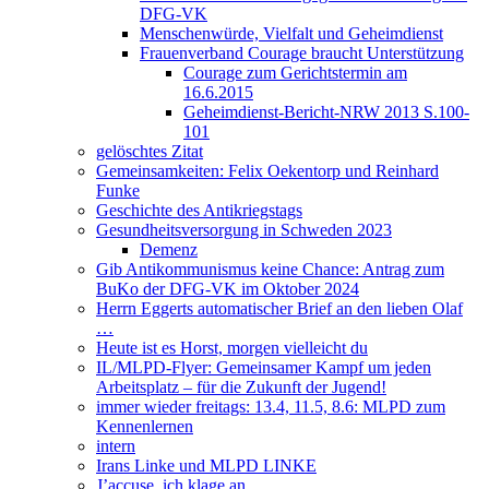
DFG-VK
Menschenwürde, Vielfalt und Geheimdienst
Frauenverband Courage braucht Unterstützung
Courage zum Gerichtstermin am
16.6.2015
Geheimdienst-Bericht-NRW 2013 S.100-
101
gelöschtes Zitat
Gemeinsamkeiten: Felix Oekentorp und Reinhard
Funke
Geschichte des Antikriegstags
Gesundheitsversorgung in Schweden 2023
Demenz
Gib Antikommunismus keine Chance: Antrag zum
BuKo der DFG-VK im Oktober 2024
Herrn Eggerts automatischer Brief an den lieben Olaf
…
Heute ist es Horst, morgen vielleicht du
IL/MLPD-Flyer: Gemeinsamer Kampf um jeden
Arbeitsplatz – für die Zukunft der Jugend!
immer wieder freitags: 13.4, 11.5, 8.6: MLPD zum
Kennenlernen
intern
Irans Linke und MLPD LINKE
J’accuse, ich klage an