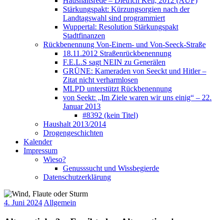
Haushaltsrede – Dietrich Keil, 2012 (AUF)
Stärkungspakt: Kürzungsorgien nach der
Landtagswahl sind programmiert
Wuppertal: Resolution Stärkungspakt
Stadtfinanzen
Rückbenennung Von-Einem- und Von-Seeck-Straße
18.11.2012 Straßenrückbenennung
F.E.L.S sagt NEIN zu Generälen
GRÜNE: Kameraden von Seeckt und Hitler –
Zitat nicht verharmlosen
MLPD unterstützt Rückbenennung
von Seekt: „Im Ziele waren wir uns einig“ – 22.
Januar 2013
#8392 (kein Titel)
Haushalt 2013/2014
Drogengeschichten
Kalender
Impressum
Wieso?
Genusssucht und Wissbegierde
Datenschutzerklärung
4. Juni 2024
Allgemein