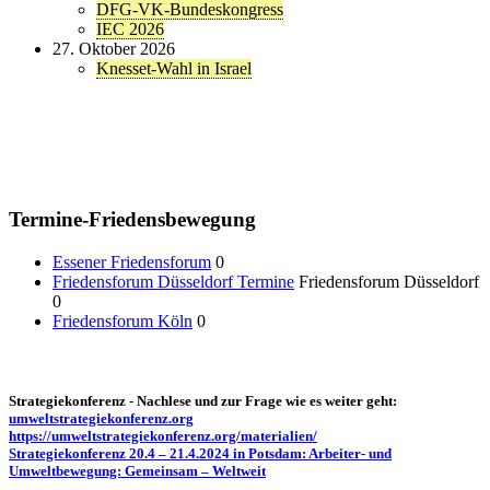
DFG-VK-Bundeskongress
IEC 2026
27. Oktober 2026
Knesset-Wahl in Israel
Termine-Friedensbewegung
Essener Friedensforum
0
Friedensforum Düsseldorf Termine
Friedensforum Düsseldorf
0
Friedensforum Köln
0
Strategiekonferenz - Nachlese und zur Frage wie es weiter geht:
umweltstrategiekonferenz.org
https://umweltstrategiekonferenz.org/materialien/
Strategiekonferenz 20.4 – 21.4.2024 in Potsdam: Arbeiter- und
Umweltbewegung: Gemeinsam – Weltweit