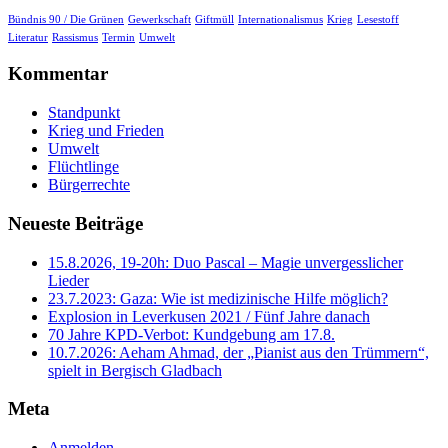
Bündnis 90 / Die Grünen
Gewerkschaft
Giftmüll
Internationalismus
Krieg
Lesestoff
Literatur
Rassismus
Termin
Umwelt
Kommentar
Standpunkt
Krieg und Frieden
Umwelt
Flüchtlinge
Bürgerrechte
Neueste Beiträge
15.8.2026, 19-20h: Duo Pascal – Magie unvergesslicher
Lieder
23.7.2023: Gaza: Wie ist medizinische Hilfe möglich?
Explosion in Leverkusen 2021 / Fünf Jahre danach
70 Jahre KPD‑Verbot: Kundgebung am 17.8.
10.7.2026: Aeham Ahmad, der „Pianist aus den Trümmern“,
spielt in Bergisch Gladbach
Meta
Anmelden