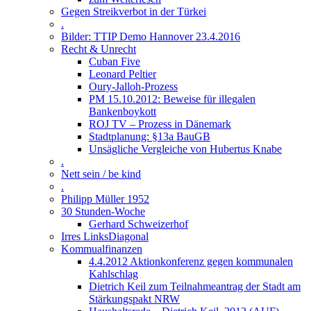
Gegen Streikverbot in der Türkei
.
Bilder: TTIP Demo Hannover 23.4.2016
Recht & Unrecht
Cuban Five
Leonard Peltier
Oury-Jalloh-Prozess
PM 15.10.2012: Beweise für illegalen
Bankenboykott
ROJ TV – Prozess in Dänemark
Stadtplanung: §13a BauGB
Unsägliche Vergleiche von Hubertus Knabe
.
Nett sein / be kind
.
Philipp Müller 1952
30 Stunden-Woche
Gerhard Schweizerhof
Irres LinksDiagonal
Kommualfinanzen
4.4.2012 Aktionkonferenz gegen kommunalen
Kahlschlag
Dietrich Keil zum Teilnahmeantrag der Stadt am
Stärkungspakt NRW