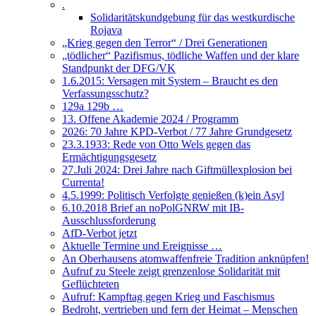
.
Solidaritätskundgebung für das westkurdische
Rojava
„Krieg gegen den Terror“ / Drei Generationen
„tödlicher“ Pazifismus, tödliche Waffen und der klare
Standpunkt der DFG/VK
1.6.2015: Versagen mit System – Braucht es den
Verfassungsschutz?
129a 129b …
13. Offene Akademie 2024 / Programm
2026: 70 Jahre KPD-Verbot / 77 Jahre Grundgesetz
23.3.1933: Rede von Otto Wels gegen das
Ermächtigungsgesetz
27.Juli 2024: Drei Jahre nach Giftmüllexplosion bei
Currenta!
4.5.1999: Politisch Verfolgte genießen (k)ein Asyl
6.10.2018 Brief an noPolGNRW mit IB-
Ausschlussforderung
AfD-Verbot jetzt
Aktuelle Termine und Ereignisse …
An Oberhausens atomwaffenfreie Tradition anknüpfen!
Aufruf zu Steele zeigt grenzenlose Solidarität mit
Geflüchteten
Aufruf: Kampftag gegen Krieg und Faschismus
Bedroht, vertrieben und fern der Heimat – Menschen