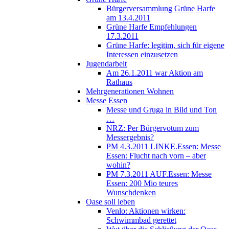
Bürgerversammlung Grüne Harfe
am 13.4.2011
Grüne Harfe Empfehlungen
17.3.2011
Grüne Harfe: legitim, sich für eigene
Interessen einzusetzen
Jugendarbeit
Am 26.1.2011 war Aktion am
Rathaus
Mehrgenerationen Wohnen
Messe Essen
Messe und Gruga in Bild und Ton
…
NRZ: Per Bürgervotum zum
Messergebnis?
PM 4.3.2011 LINKE.Essen: Messe
Essen: Flucht nach vorn – aber
wohin?
PM 7.3.2011 AUF.Essen: Messe
Essen: 200 Mio teures
Wunschdenken
Oase soll leben
Venlo: Aktionen wirken:
Schwimmbad gerettet