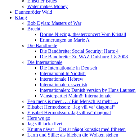
Emscher Blues
Water makes Money
Dannenröder Wald
Klang
Bob Dylan: Masters of War
Brecht
Dorine Niezing, theaterconcert Vom Kristall
Erinnerungen an Marie A
Die Bandbreite
Die Bandbreite: Social Security: Hartz 4
Die Bandbreite: Zu WAZ Duisburg 1.8.2008
Die Internationale
Die Internationale in Deutsch
International In Yiddish
Internationale Hebrew
Internationalen, swedish
Internationalen: Danish version by Hans Laursen
Vänsterpartiet Malmö: Internationale
Een mens is meer … / Ein Mensch ist mehr …
Elisabet Hermodsson: „Jag vill va‘ diagonal“
Elisabet Hermodsson: Jag vill va‘ diagonal
Here we go
Jag vill tacka livet
Knutna nävar – Det är något konstigt med friheten
Lärm und Stille: als blieben die Wolken stehen