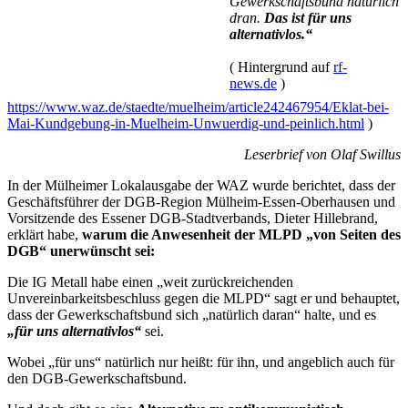
Gewerkschaftsbund natürlich
dran.
Das ist für uns
alternativlos.“
( Hintergrund auf
rf-
news.de
)
https://www.waz.de/staedte/muelheim/article242467954/Eklat-bei-
Mai-Kundgebung-in-Muelheim-Unwuerdig-und-peinlich.html
)
Leserbrief von Olaf Swillus
In der Mülheimer Lokalausgabe der WAZ wurde berichtet, dass der
Geschäftsführer der DGB-Region Mülheim-Essen-Oberhausen und
Vorsitzende des Essener DGB-Stadtverbands, Dieter Hillebrand,
erklärt habe,
warum die Anwesenheit der MLPD „von Seiten des
DGB“ unerwünscht sei:
Die IG Metall habe einen „weit zurückreichenden
Unvereinbarkeitsbeschluss gegen die MLPD“ sagt er und behauptet,
dass der Gewerkschaftsbund sich „natürlich daran“ halte, und es
„für uns alternativlos“
sei.
Wobei „für uns“ natürlich nur heißt: für ihn, und angeblich auch für
den DGB-Gewerkschaftsbund.