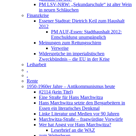
PM LSV-NRW: „Sekundarschule“ ist alter Wein
in neuen Schläuchen
Finanzkrise
Essener Stadtrat: Dietrich Keil zum Haushalt
2012
PM AUF-Essen: Stadthaushalt 2012:
Entschuldung unumgänglich
Meinungen zum Rettungsschirm
Verweise
Widersprüche im imperialistischen
Zweckbündnis – die EU in der Krise
Leiharbeit
.
.
Rente
1950-1960er Jahre – Antikommunismus heute
#2114 (kein Titel)
Eine Straße für Hans Marchwitza
Hans Marchwitza setzte den Bergarbeitern in
Essen ein literarisches Denkmal
Linke Literatur und Medien vor 90 Jahren
Marchwitza-Straße – fragwürdige Vorwürfe
Wer hat Angst vor Hans Marchwitza?
Leserbrief an die WAZ
zum Weiterlesen