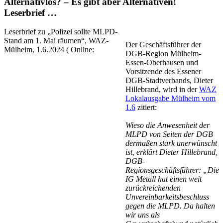
Alternativlos? – Es gibt aber Alternativen!
Leserbrief …
Leserbrief zu „Polizei sollte MLPD-
Stand am 1. Mai räumen“, WAZ-
Der Geschäftsführer der
Mülheim, 1.6.2024 ( Online:
DGB-Region Mülheim-
Essen-Oberhausen und
Vorsitzende des Essener
DGB-Stadtverbands, Dieter
Hillebrand, wird in der
WAZ
Lokalausgabe Mülheim vom
1.6
zitiert:
Wieso die Anwesenheit der
MLPD von Seiten der DGB
dermaßen stark unerwünscht
ist, erklärt Dieter Hillebrand,
DGB-
Regionsgeschäftsführer: „Die
IG Metall hat einen weit
zurückreichenden
Unvereinbarkeitsbeschluss
gegen die MLPD. Da halten
wir uns als