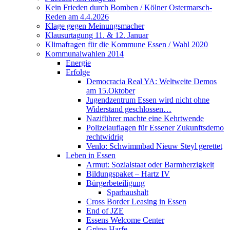
Kein Frieden durch Bomben / Kölner Ostermarsch-
Reden am 4.4.2026
Klage gegen Meinungsmacher
Klausurtagung 11. & 12. Januar
Klimafragen für die Kommune Essen / Wahl 2020
Kommunalwahlen 2014
Energie
Erfolge
Democracia Real YA: Weltweite Demos
am 15.Oktober
Jugendzentrum Essen wird nicht ohne
Widerstand geschlossen…
Naziführer machte eine Kehrtwende
Polizeiauflagen für Essener Zukunftsdemo
rechtwidrig
Venlo: Schwimmbad Nieuw Steyl gerettet
Leben in Essen
Armut: Sozialstaat oder Barmherzigkeit
Bildungspaket – Hartz IV
Bürgerbeteiligung
Sparhaushalt
Cross Border Leasing in Essen
End of JZE
Essens Welcome Center
Grüne Harfe