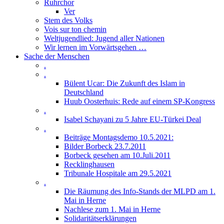
Ruhrchor
Ver
Stem des Volks
Vois sur ton chemin
Weltjugendlied: Jugend aller Nationen
Wir lernen im Vorwärtsgehen …
Sache der Menschen
.
.
Bülent Ucar: Die Zukunft des Islam in
Deutschland
Huub Oosterhuis: Rede auf einem SP-Kongress
.
Isabel Schayani zu 5 Jahre EU-Türkei Deal
.
Beiträge Montagsdemo 10.5.2021:
Bilder Borbeck 23.7.2011
Borbeck gesehen am 10.Juli.2011
Recklinghausen
Tribunale Hospitale am 29.5.2021
.
Die Räumung des Info-Stands der MLPD am 1.
Mai in Herne
Nachlese zum 1. Mai in Herne
Solidaritätserklärungen