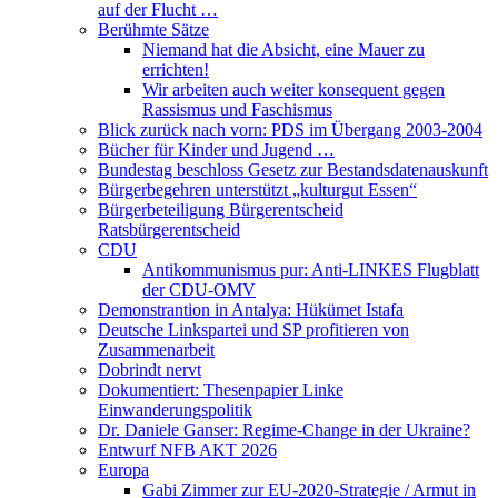
auf der Flucht …
Berühmte Sätze
Niemand hat die Absicht, eine Mauer zu
errichten!
Wir arbeiten auch weiter konsequent gegen
Rassismus und Faschismus
Blick zurück nach vorn: PDS im Übergang 2003-2004
Bücher für Kinder und Jugend …
Bundestag beschloss Gesetz zur Bestandsdatenauskunft
Bürgerbegehren unterstützt „kulturgut Essen“
Bürgerbeteiligung Bürgerentscheid
Ratsbürgerentscheid
CDU
Antikommunismus pur: Anti-LINKES Flugblatt
der CDU-OMV
Demonstrantion in Antalya: Hükümet Istafa
Deutsche Linkspartei und SP profitieren von
Zusammenarbeit
Dobrindt nervt
Dokumentiert: Thesenpapier Linke
Einwanderungspolitik
Dr. Daniele Ganser: Regime-Change in der Ukraine?
Entwurf NFB AKT 2026
Europa
Gabi Zimmer zur EU-2020-Strategie / Armut in