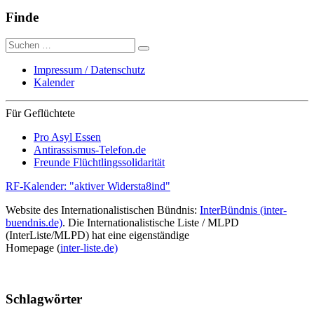
Finde
Suche
nach:
Impressum / Datenschutz
Kalender
Für Geflüchtete
Pro Asyl Essen
Antirassismus-Telefon.de
Freunde Flüchtlingssolidarität
RF-Kalender: "aktiver Widersta8ind"
Website des Internationalistischen Bündnis:
InterBündnis (inter-
buendnis.de)
. Die Internationalistische Liste / MLPD
(InterListe/MLPD) hat eine eigenständige
Homepage (
inter-liste.de)
Schlagwörter