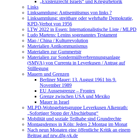
„Existenzrecht Israels“ und Kriegsrhetorik
Links
Linksammlung: Antisemitismus von links ?
Linksammlung: streitbare oder wehrhafte Demokratie,
KPD-Verbot von 1956
LTW 2022 in Essen: Internationalistische Liste / MLPD
Ludo Martens: Lenins sogenanntes Testament
Mao / China / Kulturrevolution
Materialien Antikommunismus
Materialien zur Gummertstr
Materialien zur Sondermüllverbrennungsanlage
(SMVA) von Currenta in Leverkusen / Antrag auf
Stilllegung
Mauern und Grenzen
Berliner Mauer: 13. August 1961 bis 9.
November 1989
EU Aussengrenze – Frontex
Grenze zwischen USA und Mexiko
Mauer in Israel
MLPD-Wohngebietsgruppe Leverkusen Alkenrath:
„Sofortiger Stopp der Abschiebung“
Mobilität und soziale Teilhabe sind Grundrechte
Montagsdemos in Köln: Jeden 2.Montag im Monat
Nach neun Monaten eine öffentliche Kritik an einem
Beitrag auf nrw.dfg-vk.de