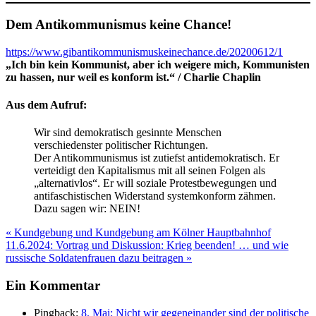
Dem Antikommunismus keine Chance!
https://www.gibantikommunismuskeinechance.de/20200612/1
„Ich bin kein Kommunist, aber ich weigere mich, Kommunisten
zu hassen, nur weil es konform ist.“ / Charlie Chaplin
Aus dem Aufruf:
Wir sind demokratisch gesinnte Menschen
verschiedenster politischer Richtungen.
Der Antikommunismus ist zutiefst antidemokratisch. Er
verteidigt den Kapitalismus mit all seinen Folgen als
„alternativlos“. Er will soziale Protestbewegungen und
antifaschistischen Widerstand systemkonform zähmen.
Dazu sagen wir: NEIN!
Beitragsnavigation
« Kundgebung und Kundgebung am Kölner Hauptbahnhof
11.6.2024: Vortrag und Diskussion: Krieg beenden! … und wie
russische Soldatenfrauen dazu beitragen »
Ein Kommentar
Pingback:
8. Mai: Nicht wir gegeneinander sind der politische