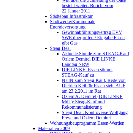
Wut über die Schließung der Oase
besteht weiter: Bericht vom
22.Januar 2011
Städtebau Infrastruktur
Stadtwerke/Kommunale
Energieversorgung
Gewinnabführungsvertrag EVV
SWE überprüfen / Eingabe Essen
gibt Gas
Steag-Deal
Aktuelle Stunde zum STEAG-Kauf
Özlem Demirel DIE LINKE
Landtag NRW
DIE LINKE. Essen stimmt
STEAG-Kauf zu
NEIN zum Steag-Kauf, Rede von
Dietrich Keil für Essen steht AUF
am 23.2.2011 im Rat
Özlem A. Demirel (DIE LINKE
MdL): Steag-Kauf und
Rekommunalisierung
Steag-Deal: Kontroverse Wolfgang
Freye und Özlem Demirel
Wohnungsbauprogramm Essen-Werden
Materialien 2009