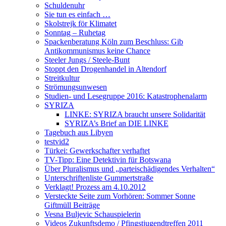
Schuldenuhr
Sie tun es einfach …
Skolstrejk för Klimatet
Sonntag – Ruhetag
Spackenberatung Köln zum Beschluss: Gib
Antikommunismus keine Chance
Steeler Jungs / Steele-Bunt
Stoppt den Drogenhandel in Altendorf
Streitkultur
Strömungsunwesen
Studien- und Lesegruppe 2016: Katastrophenalarm
SYRIZA
LINKE: SYRIZA braucht unsere Solidarität
SYRIZA’s Brief an DIE LINKE
Tagebuch aus Libyen
testvid2
Türkei: Gewerkschafter verhaftet
TV-Tipp: Eine Detektivin für Botswana
Über Pluralismus und „parteischädigendes Verhalten“
Unterschriftenliste Gummertstraße
Verklagt! Prozess am 4.10.2012
Versteckte Seite zum Vorhören: Sommer Sonne
Giftmüll Beiträge
Vesna Buljevic Schauspielerin
Videos Zukunftsdemo / Pfingstjugendtreffen 2011