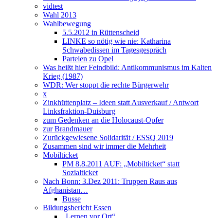
vidtest
Wahl 2013
Wahlbewegung
5.5.2012 in Rüttenscheid
LINKE so nötig wie nie: Katharina
Schwabedissen im Tagesgespräch
Parteien zu Opel
Was heißt hier Feindbild: Antikommunismus im Kalten
Krieg (1987)
WDR: Wer stoppt die rechte Bürgerwehr
x
Zinkhüttenplatz – Ideen statt Ausverkauf / Antwort
Linksfraktion-Duisburg
zum Gedenken an die Holocaust-Opfer
zur Brandmauer
Zurückgewiesene Solidarität / ESSQ 2019
Zusammen sind wir immer die Mehrheit
Mobilticket
PM 8.8.2011 AUF: „Mobilticket“ statt
Sozialticket
Nach Bonn: 3.Dez 2011: Truppen Raus aus
Afghanistan…
Busse
Bildungsbericht Essen
„Lernen vor Ort“