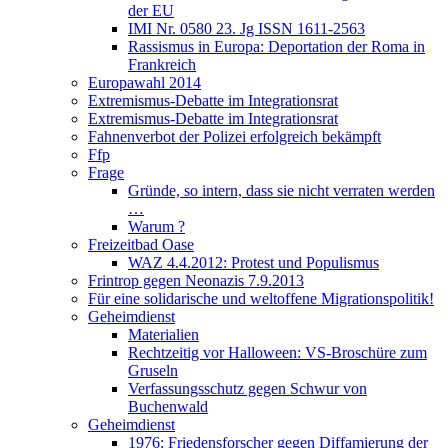
der EU
IMI Nr. 0580 23. Jg ISSN 1611-2563
Rassismus in Europa: Deportation der Roma in
Frankreich
Europawahl 2014
Extremismus-Debatte im Integrationsrat
Extremismus-Debatte im Integrationsrat
Fahnenverbot der Polizei erfolgreich bekämpft
Ffp
Frage
Gründe, so intern, dass sie nicht verraten werden
…
Warum ?
Freizeitbad Oase
WAZ 4.4.2012: Protest und Populismus
Frintrop gegen Neonazis 7.9.2013
Für eine solidarische und weltoffene Migrationspolitik!
Geheimdienst
Materialien
Rechtzeitig vor Halloween: VS-Broschüre zum
Gruseln
Verfassungsschutz gegen Schwur von
Buchenwald
Geheimdienst
1976: Friedensforscher gegen Diffamierung der