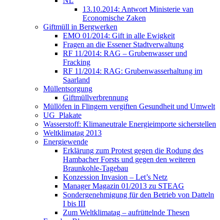
NL
13.10.2014: Antwort Ministerie van
Economische Zaken
Giftmüll in Bergwerken
EMO 01/2014: Gift in alle Ewigkeit
Fragen an die Essener Stadtverwaltung
RF 11/2014: RAG – Grubenwasser und
Fracking
RF 11/2014: RAG: Grubenwasserhaltung im
Saarland
Müllentsorgung
Giftmüllverbrennung
Müllöfen in Flingern vergiften Gesundheit und Umwelt
UG_Plakate
Wasserstoff: Klimaneutrale Energieimporte sicherstellen
Weltklimatag 2013
Energiewende
Erklärung zum Protest gegen die Rodung des
Hambacher Forsts und gegen den weiteren
Braunkohle-Tagebau
Konzession Invasion – Let’s Netz
Manager Magazin 01/2013 zu STEAG
Sondergenehmigung für den Betrieb von Datteln
I bis III
Zum Weltklimatag – aufrüttelnde Thesen