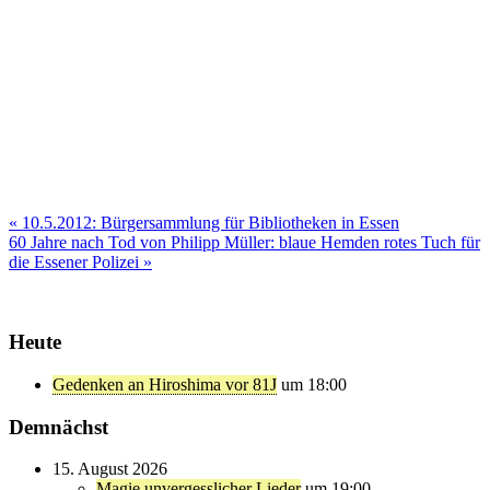
Beitragsnavigation
« 10.5.2012: Bürgersammlung für Bibliotheken in Essen
60 Jahre nach Tod von Philipp Müller: blaue Hemden rotes Tuch für
die Essener Polizei »
Heute
Gedenken an Hiroshima vor 81J
um 18:00
Demnächst
15. August 2026
Magie unvergesslicher Lieder
um 19:00