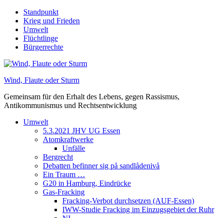
Skip
Standpunkt
to
Krieg und Frieden
content
Umwelt
Flüchtlinge
Bürgerrechte
Wind, Flaute oder Sturm
Gemeinsam für den Erhalt des Lebens, gegen Rassismus,
Antikommunismus und Rechtsentwicklung
Umwelt
5.3.2021 JHV UG Essen
Atomkraftwerke
Unfälle
Bergrecht
Debatten befinner sig på sandlådenivå
Ein Traum …
G20 in Hamburg, Eindrücke
Gas-Fracking
Fracking-Verbot durchsetzen (AUF-Essen)
IWW-Studie Fracking im Einzugsgebiet der Ruhr