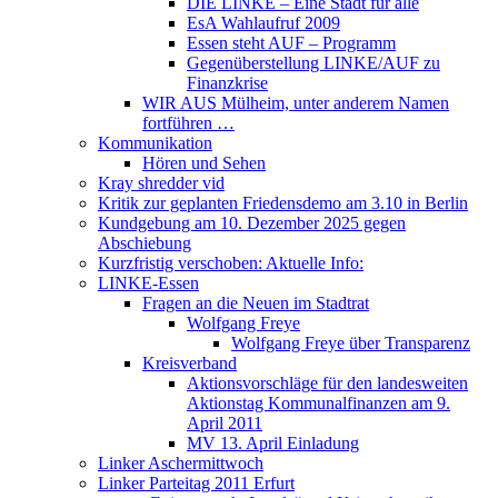
DIE LINKE – Eine Stadt für alle
EsA Wahlaufruf 2009
Essen steht AUF – Programm
Gegenüberstellung LINKE/AUF zu
Finanzkrise
WIR AUS Mülheim, unter anderem Namen
fortführen …
Kommunikation
Hören und Sehen
Kray shredder vid
Kritik zur geplanten Friedensdemo am 3.10 in Berlin
Kundgebung am 10. Dezember 2025 gegen
Abschiebung
Kurzfristig verschoben: Aktuelle Info:
LINKE-Essen
Fragen an die Neuen im Stadtrat
Wolfgang Freye
Wolfgang Freye über Transparenz
Kreisverband
Aktionsvorschläge für den landesweiten
Aktionstag Kommunalfinanzen am 9.
April 2011
MV 13. April Einladung
Linker Aschermittwoch
Linker Parteitag 2011 Erfurt