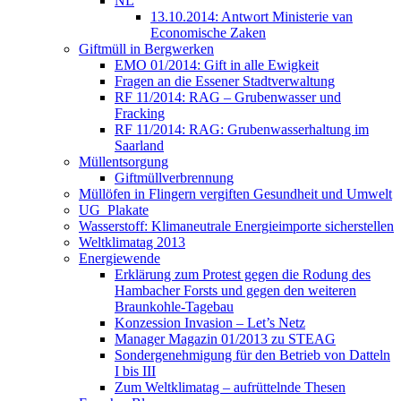
NL
13.10.2014: Antwort Ministerie van
Economische Zaken
Giftmüll in Bergwerken
EMO 01/2014: Gift in alle Ewigkeit
Fragen an die Essener Stadtverwaltung
RF 11/2014: RAG – Grubenwasser und
Fracking
RF 11/2014: RAG: Grubenwasserhaltung im
Saarland
Müllentsorgung
Giftmüllverbrennung
Müllöfen in Flingern vergiften Gesundheit und Umwelt
UG_Plakate
Wasserstoff: Klimaneutrale Energieimporte sicherstellen
Weltklimatag 2013
Energiewende
Erklärung zum Protest gegen die Rodung des
Hambacher Forsts und gegen den weiteren
Braunkohle-Tagebau
Konzession Invasion – Let’s Netz
Manager Magazin 01/2013 zu STEAG
Sondergenehmigung für den Betrieb von Datteln
I bis III
Zum Weltklimatag – aufrüttelnde Thesen