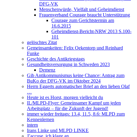
DFG-VK
Menschenwürde, Vielfalt und Geheimdienst
Frauenverband Courage braucht Unterstützung
Courage zum Gerichtstermin am
16.6.2015
Geheimdienst-Bericht-NRW 2013 S.100-
101
gelöschtes Zitat
Gemeinsamkeiten: Felix Oekentorp und Reinhard
Funke
Geschichte des Antikriegstags
Gesundheitsversorgung in Schweden 2023
Demenz
Gib Antikommunismus keine Chance: Antrag zum
BuKo der DFG-VK im Oktober 2024
Herrn Eggerts automatischer Brief an den lieben Olaf
…
Heute ist es Horst, morgen vielleicht du
IL/MLPD-Flyer: Gemeinsamer Kampf um jeden
Arbeitsplatz – für die Zukunft der Jugend!
immer wieder freitags: 13.4, 11.5, 8.6: MLPD zum
Kennenlernen
intern
Irans Linke und MLPD LINKE
J’accuse, ich klage an