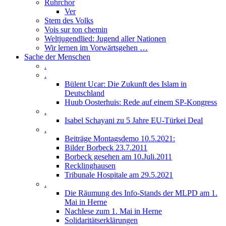
Ruhrchor
Ver
Stem des Volks
Vois sur ton chemin
Weltjugendlied: Jugend aller Nationen
Wir lernen im Vorwärtsgehen …
Sache der Menschen
.
.
Bülent Ucar: Die Zukunft des Islam in
Deutschland
Huub Oosterhuis: Rede auf einem SP-Kongress
.
Isabel Schayani zu 5 Jahre EU-Türkei Deal
.
Beiträge Montagsdemo 10.5.2021:
Bilder Borbeck 23.7.2011
Borbeck gesehen am 10.Juli.2011
Recklinghausen
Tribunale Hospitale am 29.5.2021
.
Die Räumung des Info-Stands der MLPD am 1.
Mai in Herne
Nachlese zum 1. Mai in Herne
Solidaritätserklärungen