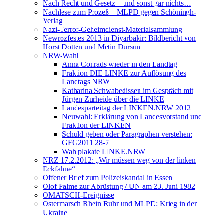
Nach Recht und Gesetz – und sonst gar nichts…
Nachlese zum Prozeß – MLPD gegen Schöningh-
Verlag
Nazi-Terror-Geheimdienst-Materialsammlung
Newrozfestes 2013 in Diyarbakir: Bildbericht von
Horst Dotten und Metin Dursun
NRW-Wahl
Anna Conrads wieder in den Landtag
Fraktion DIE LINKE zur Auflösung des
Landtags NRW
Katharina Schwabedissen im Gespräch mit
Jürgen Zurheide über die LINKE
Landesparteitag der LINKEN.NRW 2012
Neuwahl: Erklärung von Landesvorstand und
Fraktion der LINKEN
Schuld geben oder Paragraphen verstehen:
GFG2011 28-7
Wahlplakate LINKE.NRW
NRZ 17.2.2012: „Wir müssen weg von der linken
Eckfahne“
Offener Brief zum Polizeiskandal in Essen
Olof Palme zur Abrüstung / UN am 23. Juni 1982
OMATSCH-Ereignisse
Ostermarsch Rhein Ruhr und MLPD: Krieg in der
Ukraine