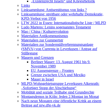
„Existenzrecht Israels“ und Kriegsrhetorik
Links
Linksammlung: Antisemitismus von links ?
Linksammlung: streitbare oder wehrhafte Demokratie,
KPD-Verbot von 1956
LTW 2022 in Essen: Internationalistische Liste / MLPD
Ludo Martens: Lenins sogenanntes Testament
Mao / China / Kulturrevolution
Materialien Antikommunismus
Materialien zur Gummertstr
Materialien zur Sondermüllverbrennungsanlage
(SMVA) von Currenta in Leverkusen / Antrag auf
Stilllegung
Mauern und Grenzen
Berliner Mauer: 13. August 1961 bis 9.
November 1989
EU Aussengrenze – Frontex
Grenze zwischen USA und Mexiko
Mauer in Israel
MLPD-Wohngebietsgruppe Leverkusen Alkenrath:
„Sofortiger Stopp der Abschiebung“
Mobilität und soziale Teilhabe sind Grundrechte
Montagsdemos in Köln: Jeden 2.Montag im Monat
Nach neun Monaten eine öffentliche Kritik an einem
Beitrag auf nrw.dfg-vk.de