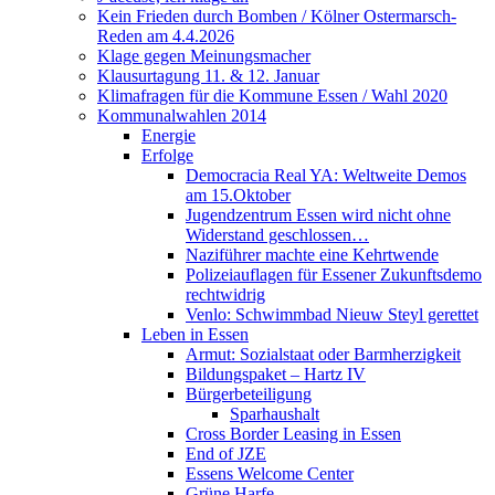
Kein Frieden durch Bomben / Kölner Ostermarsch-
Reden am 4.4.2026
Klage gegen Meinungsmacher
Klausurtagung 11. & 12. Januar
Klimafragen für die Kommune Essen / Wahl 2020
Kommunalwahlen 2014
Energie
Erfolge
Democracia Real YA: Weltweite Demos
am 15.Oktober
Jugendzentrum Essen wird nicht ohne
Widerstand geschlossen…
Naziführer machte eine Kehrtwende
Polizeiauflagen für Essener Zukunftsdemo
rechtwidrig
Venlo: Schwimmbad Nieuw Steyl gerettet
Leben in Essen
Armut: Sozialstaat oder Barmherzigkeit
Bildungspaket – Hartz IV
Bürgerbeteiligung
Sparhaushalt
Cross Border Leasing in Essen
End of JZE
Essens Welcome Center
Grüne Harfe