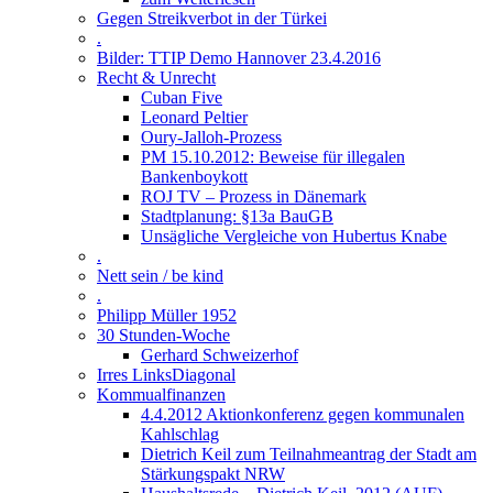
Gegen Streikverbot in der Türkei
.
Bilder: TTIP Demo Hannover 23.4.2016
Recht & Unrecht
Cuban Five
Leonard Peltier
Oury-Jalloh-Prozess
PM 15.10.2012: Beweise für illegalen
Bankenboykott
ROJ TV – Prozess in Dänemark
Stadtplanung: §13a BauGB
Unsägliche Vergleiche von Hubertus Knabe
.
Nett sein / be kind
.
Philipp Müller 1952
30 Stunden-Woche
Gerhard Schweizerhof
Irres LinksDiagonal
Kommualfinanzen
4.4.2012 Aktionkonferenz gegen kommunalen
Kahlschlag
Dietrich Keil zum Teilnahmeantrag der Stadt am
Stärkungspakt NRW