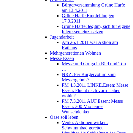
Bürgerversammlung Grüne Harfe
am 13.4.2011
Grüne Harfe Empfehlungen
17.3.2011
Grüne Harfe: legitim, sich für eigene
Interessen einzusetzen
Jugendarbeit
Am 26.1.2011 war Aktion am
Rathaus
Mehrgenerationen Wohnen
Messe Essen
Messe und Gruga in Bild und Ton
…
NRZ: Per Bürgervotum zum
Messergebnis?
PM 4.3.2011 LINKE.Essen: Messe
Essen: Flucht nach vorn – aber
wohin?
PM 7.3.2011 AUF.Essen: Messe
Essen: 200 Mio teures
Wunschdenken
Oase soll leben
Venlo: Aktionen wirken:
Schwimmbad gerettet