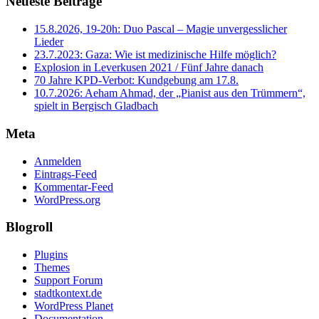
Neueste Beiträge
15.8.2026, 19-20h: Duo Pascal – Magie unvergesslicher
Lieder
23.7.2023: Gaza: Wie ist medizinische Hilfe möglich?
Explosion in Leverkusen 2021 / Fünf Jahre danach
70 Jahre KPD‑Verbot: Kundgebung am 17.8.
10.7.2026: Aeham Ahmad, der „Pianist aus den Trümmern“,
spielt in Bergisch Gladbach
Meta
Anmelden
Eintrags-Feed
Kommentar-Feed
WordPress.org
Blogroll
Plugins
Themes
Support Forum
stadtkontext.de
WordPress Planet
Documentation