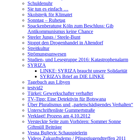
Schuldenuhr
Sie tun es einfach …
Skolstrejk för Klimatet
Sonntag – Ruhetag
Spackenberatung Köln zum Beschluss: Gib
Antikommunismus keine Chance
Steeler Jungs / Steele-Bunt
Stoppt den Drogenhandel in Altendorf
Streitkultur
Strömungsunwesen
Studien- und Lesegruppe 2016: Katastrophenalarm
SYRIZA
LINKE: SYRIZA braucht unsere Solidarität
SYRIZA’s Brief an DIE LINKE
Tagebuch aus Libyen
testvid2
Türkei: Gewerkschafter verhaftet
TV-Tipp: Eine Detektivin für Botswana
Über Pluralismus und „parteischädigendes Verhalten“
Unterschriftenliste Gummertstraße
Verklagt! Prozess am 4.10.2012
Versteckte Seite zum Vorhören: Sommer Sonne
Giftmüll Beiträge
Vesna Buljevic Schauspielerin
Videos Zukunftsdemo / Pfingstjugendtreffen 2011