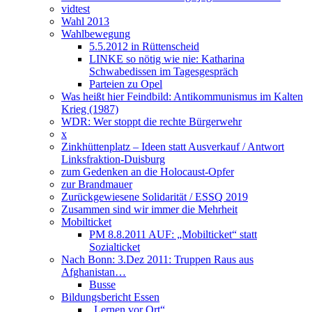
vidtest
Wahl 2013
Wahlbewegung
5.5.2012 in Rüttenscheid
LINKE so nötig wie nie: Katharina
Schwabedissen im Tagesgespräch
Parteien zu Opel
Was heißt hier Feindbild: Antikommunismus im Kalten
Krieg (1987)
WDR: Wer stoppt die rechte Bürgerwehr
x
Zinkhüttenplatz – Ideen statt Ausverkauf / Antwort
Linksfraktion-Duisburg
zum Gedenken an die Holocaust-Opfer
zur Brandmauer
Zurückgewiesene Solidarität / ESSQ 2019
Zusammen sind wir immer die Mehrheit
Mobilticket
PM 8.8.2011 AUF: „Mobilticket“ statt
Sozialticket
Nach Bonn: 3.Dez 2011: Truppen Raus aus
Afghanistan…
Busse
Bildungsbericht Essen
„Lernen vor Ort“