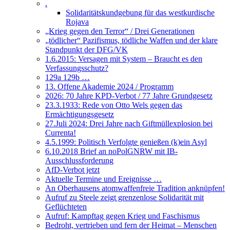
.
Solidaritätskundgebung für das westkurdische
Rojava
„Krieg gegen den Terror“ / Drei Generationen
„tödlicher“ Pazifismus, tödliche Waffen und der klare
Standpunkt der DFG/VK
1.6.2015: Versagen mit System – Braucht es den
Verfassungsschutz?
129a 129b …
13. Offene Akademie 2024 / Programm
2026: 70 Jahre KPD-Verbot / 77 Jahre Grundgesetz
23.3.1933: Rede von Otto Wels gegen das
Ermächtigungsgesetz
27.Juli 2024: Drei Jahre nach Giftmüllexplosion bei
Currenta!
4.5.1999: Politisch Verfolgte genießen (k)ein Asyl
6.10.2018 Brief an noPolGNRW mit IB-
Ausschlussforderung
AfD-Verbot jetzt
Aktuelle Termine und Ereignisse …
An Oberhausens atomwaffenfreie Tradition anknüpfen!
Aufruf zu Steele zeigt grenzenlose Solidarität mit
Geflüchteten
Aufruf: Kampftag gegen Krieg und Faschismus
Bedroht, vertrieben und fern der Heimat – Menschen