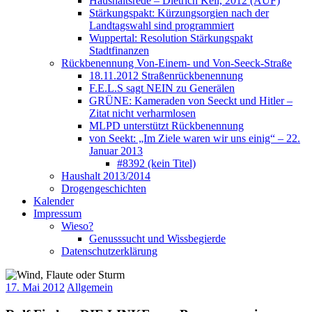
Haushaltsrede – Dietrich Keil, 2012 (AUF)
Stärkungspakt: Kürzungsorgien nach der
Landtagswahl sind programmiert
Wuppertal: Resolution Stärkungspakt
Stadtfinanzen
Rückbenennung Von-Einem- und Von-Seeck-Straße
18.11.2012 Straßenrückbenennung
F.E.L.S sagt NEIN zu Generälen
GRÜNE: Kameraden von Seeckt und Hitler –
Zitat nicht verharmlosen
MLPD unterstützt Rückbenennung
von Seekt: „Im Ziele waren wir uns einig“ – 22.
Januar 2013
#8392 (kein Titel)
Haushalt 2013/2014
Drogengeschichten
Kalender
Impressum
Wieso?
Genusssucht und Wissbegierde
Datenschutzerklärung
17. Mai 2012
Allgemein