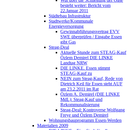
Wut über die Schließung der Oase
besteht weiter: Bericht vom
22.Januar 2011
Städtebau Infrastruktur
Stadtwerke/Kommunale
Energieversorgung
Gewinnabführungsvertrag EVV
SWE überprüfen / Eingabe Essen
gibt Gas
Steag-Deal
Aktuelle Stunde zum STEAG-Kauf
Özlem Demirel DIE LINKE
Landtag NRW
DIE LINKE. Essen stimmt
STEAG-Kauf zu
NEIN zum Steag-Kauf, Rede von
Dietrich Keil für Essen steht AUF
am 23.2.2011 im Rat
Özlem A. Demirel (DIE LINKE
MdL): Steag-Kauf und
Rekommunalisierung
Steag-Deal: Kontroverse Wolfgang
Freye und Özlem Demirel
Wohnungsbauprogramm Essen-Werden
Materialien 2009