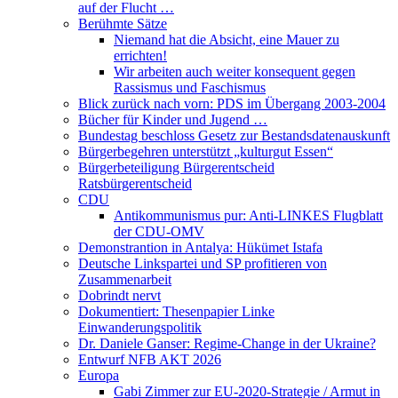
auf der Flucht …
Berühmte Sätze
Niemand hat die Absicht, eine Mauer zu
errichten!
Wir arbeiten auch weiter konsequent gegen
Rassismus und Faschismus
Blick zurück nach vorn: PDS im Übergang 2003-2004
Bücher für Kinder und Jugend …
Bundestag beschloss Gesetz zur Bestandsdatenauskunft
Bürgerbegehren unterstützt „kulturgut Essen“
Bürgerbeteiligung Bürgerentscheid
Ratsbürgerentscheid
CDU
Antikommunismus pur: Anti-LINKES Flugblatt
der CDU-OMV
Demonstrantion in Antalya: Hükümet Istafa
Deutsche Linkspartei und SP profitieren von
Zusammenarbeit
Dobrindt nervt
Dokumentiert: Thesenpapier Linke
Einwanderungspolitik
Dr. Daniele Ganser: Regime-Change in der Ukraine?
Entwurf NFB AKT 2026
Europa
Gabi Zimmer zur EU-2020-Strategie / Armut in