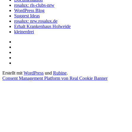
rosalux: rls-clubs-nrw
WordPress Blog
Suggest Ideas
rosalux: nrw.rosalux.de
Erhalt Krankenhaus Holweide
kleinerdrei
Startseite
Datenschutzerklärung
Privatsphäre-
Einstellungen
Historie
ändern
der
Einwilligungen
Privatsphäre-
widerrufen
Erstellt mit
WordPress
und
Rubine
.
Einstellungen
Consent Management Platform von Real Cookie Banner