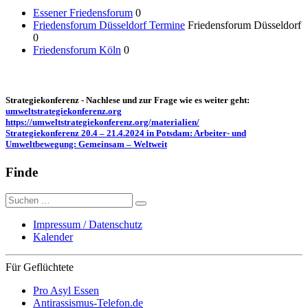
Essener Friedensforum
0
Friedensforum Düsseldorf Termine
Friedensforum Düsseldorf
0
Friedensforum Köln
0
Strategiekonferenz - Nachlese und zur Frage wie es weiter geht:
umweltstrategiekonferenz.org
https://umweltstrategiekonferenz.org/materialien/
Strategiekonferenz 20.4 – 21.4.2024 in Potsdam: Arbeiter- und
Umweltbewegung: Gemeinsam – Weltweit
Finde
Suche
nach:
Impressum / Datenschutz
Kalender
Für Geflüchtete
Pro Asyl Essen
Antirassismus-Telefon.de