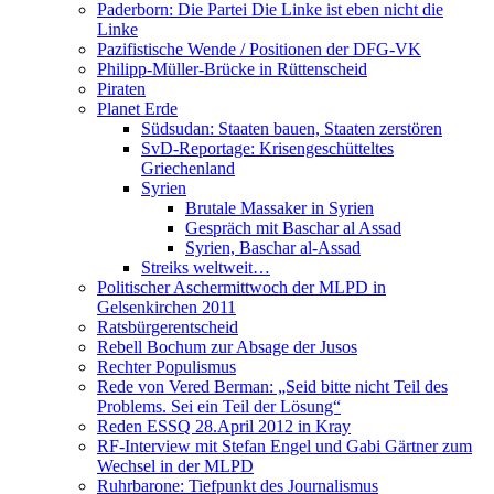
Paderborn: Die Partei Die Linke ist eben nicht die
Linke
Pazifistische Wende / Positionen der DFG-VK
Philipp-Müller-Brücke in Rüttenscheid
Piraten
Planet Erde
Südsudan: Staaten bauen, Staaten zerstören
SvD-Reportage: Krisengeschütteltes
Griechenland
Syrien
Brutale Massaker in Syrien
Gespräch mit Baschar al Assad
Syrien, Baschar al-Assad
Streiks weltweit…
Politischer Aschermittwoch der MLPD in
Gelsenkirchen 2011
Ratsbürgerentscheid
Rebell Bochum zur Absage der Jusos
Rechter Populismus
Rede von Vered Berman: „Seid bitte nicht Teil des
Problems. Sei ein Teil der Lösung“
Reden ESSQ 28.April 2012 in Kray
RF-Interview mit Stefan Engel und Gabi Gärtner zum
Wechsel in der MLPD
Ruhrbarone: Tiefpunkt des Journalismus