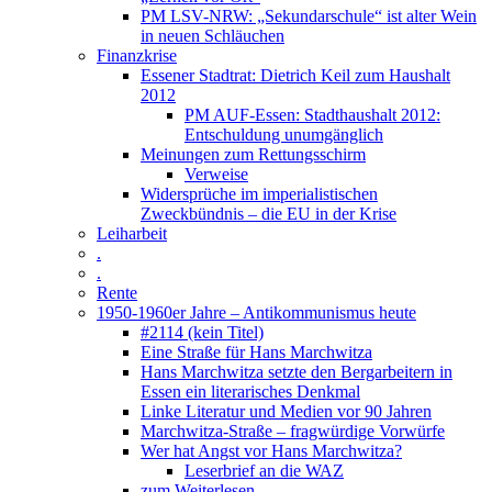
PM LSV-NRW: „Sekundarschule“ ist alter Wein
in neuen Schläuchen
Finanzkrise
Essener Stadtrat: Dietrich Keil zum Haushalt
2012
PM AUF-Essen: Stadthaushalt 2012:
Entschuldung unumgänglich
Meinungen zum Rettungsschirm
Verweise
Widersprüche im imperialistischen
Zweckbündnis – die EU in der Krise
Leiharbeit
.
.
Rente
1950-1960er Jahre – Antikommunismus heute
#2114 (kein Titel)
Eine Straße für Hans Marchwitza
Hans Marchwitza setzte den Bergarbeitern in
Essen ein literarisches Denkmal
Linke Literatur und Medien vor 90 Jahren
Marchwitza-Straße – fragwürdige Vorwürfe
Wer hat Angst vor Hans Marchwitza?
Leserbrief an die WAZ
zum Weiterlesen