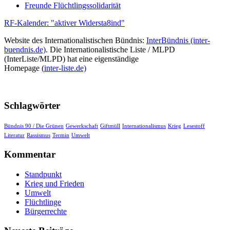
Freunde Flüchtlingssolidarität
RF-Kalender: "aktiver Widersta8ind"
Website des Internationalistischen Bündnis:
InterBündnis (inter-
buendnis.de)
. Die Internationalistische Liste / MLPD
(InterListe/MLPD) hat eine eigenständige
Homepage (
inter-liste.de)
Schlagwörter
Bündnis 90 / Die Grünen
Gewerkschaft
Giftmüll
Internationalismus
Krieg
Lesestoff
Literatur
Rassismus
Termin
Umwelt
Kommentar
Standpunkt
Krieg und Frieden
Umwelt
Flüchtlinge
Bürgerrechte