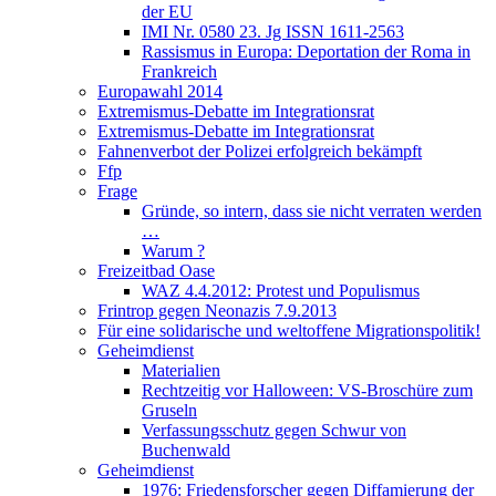
der EU
IMI Nr. 0580 23. Jg ISSN 1611-2563
Rassismus in Europa: Deportation der Roma in
Frankreich
Europawahl 2014
Extremismus-Debatte im Integrationsrat
Extremismus-Debatte im Integrationsrat
Fahnenverbot der Polizei erfolgreich bekämpft
Ffp
Frage
Gründe, so intern, dass sie nicht verraten werden
…
Warum ?
Freizeitbad Oase
WAZ 4.4.2012: Protest und Populismus
Frintrop gegen Neonazis 7.9.2013
Für eine solidarische und weltoffene Migrationspolitik!
Geheimdienst
Materialien
Rechtzeitig vor Halloween: VS-Broschüre zum
Gruseln
Verfassungsschutz gegen Schwur von
Buchenwald
Geheimdienst
1976: Friedensforscher gegen Diffamierung der