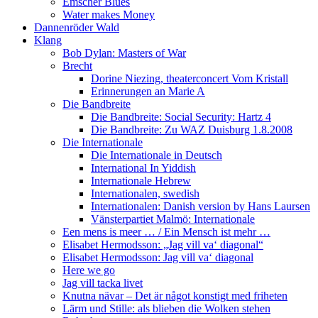
Emscher Blues
Water makes Money
Dannenröder Wald
Klang
Bob Dylan: Masters of War
Brecht
Dorine Niezing, theaterconcert Vom Kristall
Erinnerungen an Marie A
Die Bandbreite
Die Bandbreite: Social Security: Hartz 4
Die Bandbreite: Zu WAZ Duisburg 1.8.2008
Die Internationale
Die Internationale in Deutsch
International In Yiddish
Internationale Hebrew
Internationalen, swedish
Internationalen: Danish version by Hans Laursen
Vänsterpartiet Malmö: Internationale
Een mens is meer … / Ein Mensch ist mehr …
Elisabet Hermodsson: „Jag vill va‘ diagonal“
Elisabet Hermodsson: Jag vill va‘ diagonal
Here we go
Jag vill tacka livet
Knutna nävar – Det är något konstigt med friheten
Lärm und Stille: als blieben die Wolken stehen