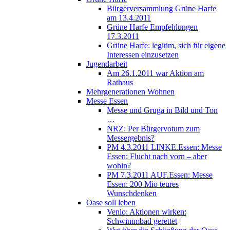
Bürgerversammlung Grüne Harfe
am 13.4.2011
Grüne Harfe Empfehlungen
17.3.2011
Grüne Harfe: legitim, sich für eigene
Interessen einzusetzen
Jugendarbeit
Am 26.1.2011 war Aktion am
Rathaus
Mehrgenerationen Wohnen
Messe Essen
Messe und Gruga in Bild und Ton
…
NRZ: Per Bürgervotum zum
Messergebnis?
PM 4.3.2011 LINKE.Essen: Messe
Essen: Flucht nach vorn – aber
wohin?
PM 7.3.2011 AUF.Essen: Messe
Essen: 200 Mio teures
Wunschdenken
Oase soll leben
Venlo: Aktionen wirken:
Schwimmbad gerettet