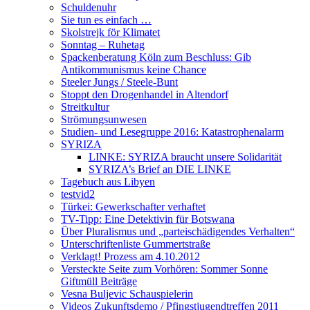
Schuldenuhr
Sie tun es einfach …
Skolstrejk för Klimatet
Sonntag – Ruhetag
Spackenberatung Köln zum Beschluss: Gib
Antikommunismus keine Chance
Steeler Jungs / Steele-Bunt
Stoppt den Drogenhandel in Altendorf
Streitkultur
Strömungsunwesen
Studien- und Lesegruppe 2016: Katastrophenalarm
SYRIZA
LINKE: SYRIZA braucht unsere Solidarität
SYRIZA’s Brief an DIE LINKE
Tagebuch aus Libyen
testvid2
Türkei: Gewerkschafter verhaftet
TV-Tipp: Eine Detektivin für Botswana
Über Pluralismus und „parteischädigendes Verhalten“
Unterschriftenliste Gummertstraße
Verklagt! Prozess am 4.10.2012
Versteckte Seite zum Vorhören: Sommer Sonne
Giftmüll Beiträge
Vesna Buljevic Schauspielerin
Videos Zukunftsdemo / Pfingstjugendtreffen 2011