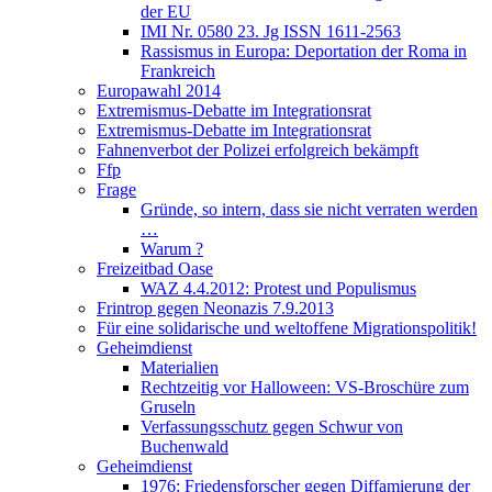
der EU
IMI Nr. 0580 23. Jg ISSN 1611-2563
Rassismus in Europa: Deportation der Roma in
Frankreich
Europawahl 2014
Extremismus-Debatte im Integrationsrat
Extremismus-Debatte im Integrationsrat
Fahnenverbot der Polizei erfolgreich bekämpft
Ffp
Frage
Gründe, so intern, dass sie nicht verraten werden
…
Warum ?
Freizeitbad Oase
WAZ 4.4.2012: Protest und Populismus
Frintrop gegen Neonazis 7.9.2013
Für eine solidarische und weltoffene Migrationspolitik!
Geheimdienst
Materialien
Rechtzeitig vor Halloween: VS-Broschüre zum
Gruseln
Verfassungsschutz gegen Schwur von
Buchenwald
Geheimdienst
1976: Friedensforscher gegen Diffamierung der