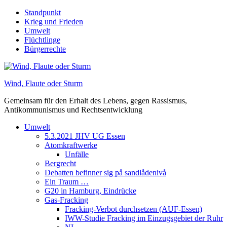
Skip
Standpunkt
to
Krieg und Frieden
content
Umwelt
Flüchtlinge
Bürgerrechte
Wind, Flaute oder Sturm
Gemeinsam für den Erhalt des Lebens, gegen Rassismus,
Antikommunismus und Rechtsentwicklung
Umwelt
5.3.2021 JHV UG Essen
Atomkraftwerke
Unfälle
Bergrecht
Debatten befinner sig på sandlådenivå
Ein Traum …
G20 in Hamburg, Eindrücke
Gas-Fracking
Fracking-Verbot durchsetzen (AUF-Essen)
IWW-Studie Fracking im Einzugsgebiet der Ruhr