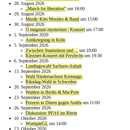
28. August 2026
„March for liberation"
um 18:00
29. August 2026
Musik: Kim Morales & Band
um 15:00
30. August 2026
O magnum mysterium / Konzert
um 17:00
1. September 2026
Antikriegstag in Köln
5. September 2026
Zwischen Staatsräson und ...
um 10:00
Klezmer-Konzert mit Freylechs
um 19:30
6. September 2026
Landtagswahl Sachsen-Anhalt
13. September 2026
Wahl Niedersachsen Kreistage,
Riksdag-Wahl in Schweden
20. September 2026
Wahlen in Berlin & MacPom
23. September 2026
Prozess in Düren gegen Antifa
um 11:00
26. September 2026
Diskussion: PFAS im Rhein
10. Oktober 2026
WortspieGL
um 14:00
23. Oktober 2026