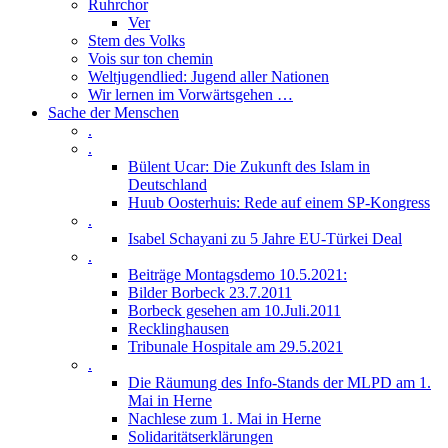
Ruhrchor
Ver
Stem des Volks
Vois sur ton chemin
Weltjugendlied: Jugend aller Nationen
Wir lernen im Vorwärtsgehen …
Sache der Menschen
.
.
Bülent Ucar: Die Zukunft des Islam in
Deutschland
Huub Oosterhuis: Rede auf einem SP-Kongress
.
Isabel Schayani zu 5 Jahre EU-Türkei Deal
.
Beiträge Montagsdemo 10.5.2021:
Bilder Borbeck 23.7.2011
Borbeck gesehen am 10.Juli.2011
Recklinghausen
Tribunale Hospitale am 29.5.2021
.
Die Räumung des Info-Stands der MLPD am 1.
Mai in Herne
Nachlese zum 1. Mai in Herne
Solidaritätserklärungen