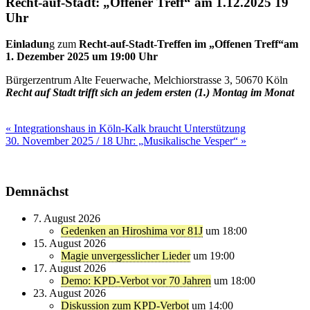
Recht-auf-Stadt: „Offener Treff“ am 1.12.2025 19
Uhr
Einladun
g zum
Recht-auf-Stadt-Treffen im „Offenen Treff“am
1. Dezember 2025 um 19:00 Uhr
Bürgerzentrum Alte Feuerwache, Melchiorstrasse 3, 50670 Köln
Recht auf Stadt trifft sich an jedem ersten (1.) Montag im Monat
Beitragsnavigation
« Integrationshaus in Köln-Kalk braucht Unterstützung
30. November 2025 / 18 Uhr: „Musikalische Vesper“ »
Demnächst
7. August 2026
Gedenken an Hiroshima vor 81J
um 18:00
15. August 2026
Magie unvergesslicher Lieder
um 19:00
17. August 2026
Demo: KPD-Verbot vor 70 Jahren
um 18:00
23. August 2026
Diskussion zum KPD-Verbot
um 14:00