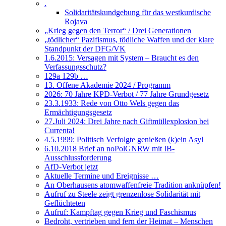
.
Solidaritätskundgebung für das westkurdische
Rojava
„Krieg gegen den Terror“ / Drei Generationen
„tödlicher“ Pazifismus, tödliche Waffen und der klare
Standpunkt der DFG/VK
1.6.2015: Versagen mit System – Braucht es den
Verfassungsschutz?
129a 129b …
13. Offene Akademie 2024 / Programm
2026: 70 Jahre KPD-Verbot / 77 Jahre Grundgesetz
23.3.1933: Rede von Otto Wels gegen das
Ermächtigungsgesetz
27.Juli 2024: Drei Jahre nach Giftmüllexplosion bei
Currenta!
4.5.1999: Politisch Verfolgte genießen (k)ein Asyl
6.10.2018 Brief an noPolGNRW mit IB-
Ausschlussforderung
AfD-Verbot jetzt
Aktuelle Termine und Ereignisse …
An Oberhausens atomwaffenfreie Tradition anknüpfen!
Aufruf zu Steele zeigt grenzenlose Solidarität mit
Geflüchteten
Aufruf: Kampftag gegen Krieg und Faschismus
Bedroht, vertrieben und fern der Heimat – Menschen