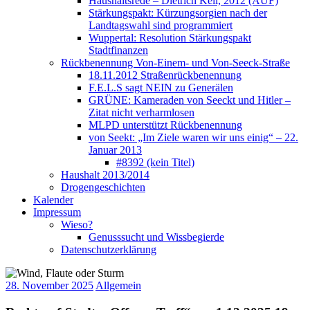
Haushaltsrede – Dietrich Keil, 2012 (AUF)
Stärkungspakt: Kürzungsorgien nach der
Landtagswahl sind programmiert
Wuppertal: Resolution Stärkungspakt
Stadtfinanzen
Rückbenennung Von-Einem- und Von-Seeck-Straße
18.11.2012 Straßenrückbenennung
F.E.L.S sagt NEIN zu Generälen
GRÜNE: Kameraden von Seeckt und Hitler –
Zitat nicht verharmlosen
MLPD unterstützt Rückbenennung
von Seekt: „Im Ziele waren wir uns einig“ – 22.
Januar 2013
#8392 (kein Titel)
Haushalt 2013/2014
Drogengeschichten
Kalender
Impressum
Wieso?
Genusssucht und Wissbegierde
Datenschutzerklärung
28. November 2025
Allgemein