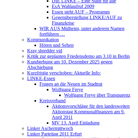
DIE LINKE – Eine Stadt für alle
EsA Wahlaufruf 2009
Essen steht AUF – Programm
Gegenüberstellung LINKE/AUF zu
Finanzkrise
WIR AUS Mülheim, unter anderem Namen
fortführen …
Kommunikation
Hören und Sehen
Kray shredder vid
Kritik zur geplanten Friedensdemo am 3.10 in Berlin
Kundgebung am 10. Dezember 2025 gegen
Abschiebung
Kurzfristig verschoben: Aktuelle Info:
LINKE-Essen
Fragen an die Neuen im Stadtrat
Wolfgang Freye
Wolfgang Freye über Transparenz
Kreisverband
Aktionsvorschläge für den landesweiten
Aktionstag Kommunalfinanzen am 9.
April 2011
MV 13. April Einladung
Linker Aschermittwoch
Linker Parteitag 2011 Erfurt