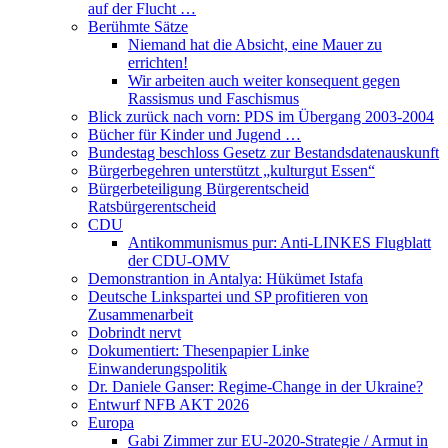
auf der Flucht …
Berühmte Sätze
Niemand hat die Absicht, eine Mauer zu
errichten!
Wir arbeiten auch weiter konsequent gegen
Rassismus und Faschismus
Blick zurück nach vorn: PDS im Übergang 2003-2004
Bücher für Kinder und Jugend …
Bundestag beschloss Gesetz zur Bestandsdatenauskunft
Bürgerbegehren unterstützt „kulturgut Essen“
Bürgerbeteiligung Bürgerentscheid
Ratsbürgerentscheid
CDU
Antikommunismus pur: Anti-LINKES Flugblatt
der CDU-OMV
Demonstrantion in Antalya: Hükümet Istafa
Deutsche Linkspartei und SP profitieren von
Zusammenarbeit
Dobrindt nervt
Dokumentiert: Thesenpapier Linke
Einwanderungspolitik
Dr. Daniele Ganser: Regime-Change in der Ukraine?
Entwurf NFB AKT 2026
Europa
Gabi Zimmer zur EU-2020-Strategie / Armut in