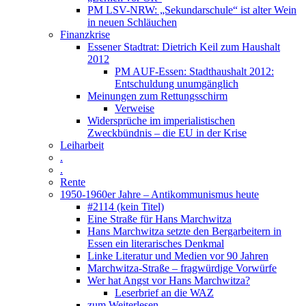
PM LSV-NRW: „Sekundarschule“ ist alter Wein
in neuen Schläuchen
Finanzkrise
Essener Stadtrat: Dietrich Keil zum Haushalt
2012
PM AUF-Essen: Stadthaushalt 2012:
Entschuldung unumgänglich
Meinungen zum Rettungsschirm
Verweise
Widersprüche im imperialistischen
Zweckbündnis – die EU in der Krise
Leiharbeit
.
.
Rente
1950-1960er Jahre – Antikommunismus heute
#2114 (kein Titel)
Eine Straße für Hans Marchwitza
Hans Marchwitza setzte den Bergarbeitern in
Essen ein literarisches Denkmal
Linke Literatur und Medien vor 90 Jahren
Marchwitza-Straße – fragwürdige Vorwürfe
Wer hat Angst vor Hans Marchwitza?
Leserbrief an die WAZ
zum Weiterlesen