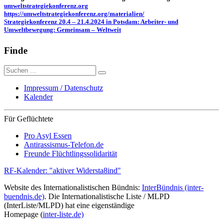
umweltstrategiekonferenz.org
https://umweltstrategiekonferenz.org/materialien/
Strategiekonferenz 20.4 – 21.4.2024 in Potsdam: Arbeiter- und
Umweltbewegung: Gemeinsam – Weltweit
Finde
Suche
nach:
Impressum / Datenschutz
Kalender
Für Geflüchtete
Pro Asyl Essen
Antirassismus-Telefon.de
Freunde Flüchtlingssolidarität
RF-Kalender: "aktiver Widersta8ind"
Website des Internationalistischen Bündnis:
InterBündnis (inter-
buendnis.de)
. Die Internationalistische Liste / MLPD
(InterListe/MLPD) hat eine eigenständige
Homepage (
inter-liste.de)