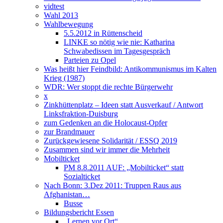
vidtest
Wahl 2013
Wahlbewegung
5.5.2012 in Rüttenscheid
LINKE so nötig wie nie: Katharina
Schwabedissen im Tagesgespräch
Parteien zu Opel
Was heißt hier Feindbild: Antikommunismus im Kalten
Krieg (1987)
WDR: Wer stoppt die rechte Bürgerwehr
x
Zinkhüttenplatz – Ideen statt Ausverkauf / Antwort
Linksfraktion-Duisburg
zum Gedenken an die Holocaust-Opfer
zur Brandmauer
Zurückgewiesene Solidarität / ESSQ 2019
Zusammen sind wir immer die Mehrheit
Mobilticket
PM 8.8.2011 AUF: „Mobilticket“ statt
Sozialticket
Nach Bonn: 3.Dez 2011: Truppen Raus aus
Afghanistan…
Busse
Bildungsbericht Essen
„Lernen vor Ort“