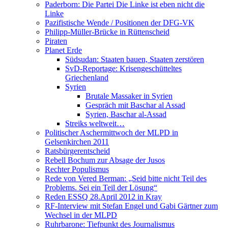
Paderborn: Die Partei Die Linke ist eben nicht die
Linke
Pazifistische Wende / Positionen der DFG-VK
Philipp-Müller-Brücke in Rüttenscheid
Piraten
Planet Erde
Südsudan: Staaten bauen, Staaten zerstören
SvD-Reportage: Krisengeschütteltes
Griechenland
Syrien
Brutale Massaker in Syrien
Gespräch mit Baschar al Assad
Syrien, Baschar al-Assad
Streiks weltweit…
Politischer Aschermittwoch der MLPD in
Gelsenkirchen 2011
Ratsbürgerentscheid
Rebell Bochum zur Absage der Jusos
Rechter Populismus
Rede von Vered Berman: „Seid bitte nicht Teil des
Problems. Sei ein Teil der Lösung“
Reden ESSQ 28.April 2012 in Kray
RF-Interview mit Stefan Engel und Gabi Gärtner zum
Wechsel in der MLPD
Ruhrbarone: Tiefpunkt des Journalismus