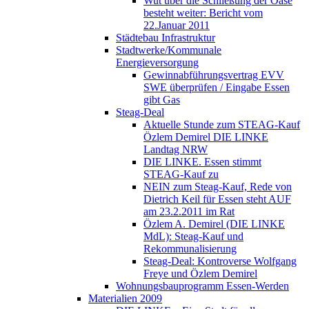
Wut über die Schließung der Oase
besteht weiter: Bericht vom
22.Januar 2011
Städtebau Infrastruktur
Stadtwerke/Kommunale
Energieversorgung
Gewinnabführungsvertrag EVV
SWE überprüfen / Eingabe Essen
gibt Gas
Steag-Deal
Aktuelle Stunde zum STEAG-Kauf
Özlem Demirel DIE LINKE
Landtag NRW
DIE LINKE. Essen stimmt
STEAG-Kauf zu
NEIN zum Steag-Kauf, Rede von
Dietrich Keil für Essen steht AUF
am 23.2.2011 im Rat
Özlem A. Demirel (DIE LINKE
MdL): Steag-Kauf und
Rekommunalisierung
Steag-Deal: Kontroverse Wolfgang
Freye und Özlem Demirel
Wohnungsbauprogramm Essen-Werden
Materialien 2009