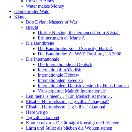
Emscher Blues
Water makes Money
Dannenröder Wald
Klang
Bob Dylan: Masters of War
Brecht
Dorine Niezing, theaterconcert Vom Kristall
Erinnerungen an Marie A
Die Bandbreite
Die Bandbreite: Social Security: Hartz 4
Die Bandbreite: Zu WAZ Duisburg 1.8.2008
Die Internationale
Die Internationale in Deutsch
International In Yiddish
Internationale Hebrew
Internationalen, swedish
Internationalen: Danish version by Hans Laursen
Vänsterpartiet Malmö: Internationale
Een mens is meer … / Ein Mensch ist mehr …
Elisabet Hermodsson: „Jag vill va‘ diagonal“
Elisabet Hermodsson: Jag vill va‘ diagonal
Here we go
Jag vill tacka livet
Knutna nävar – Det är något konstigt med friheten
Lärm und Stille: als blieben die Wolken stehen