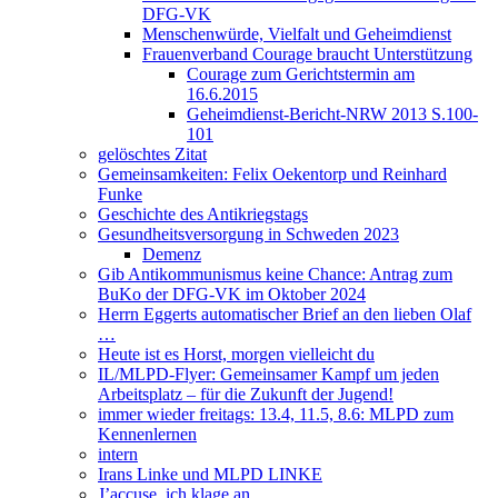
DFG-VK
Menschenwürde, Vielfalt und Geheimdienst
Frauenverband Courage braucht Unterstützung
Courage zum Gerichtstermin am
16.6.2015
Geheimdienst-Bericht-NRW 2013 S.100-
101
gelöschtes Zitat
Gemeinsamkeiten: Felix Oekentorp und Reinhard
Funke
Geschichte des Antikriegstags
Gesundheitsversorgung in Schweden 2023
Demenz
Gib Antikommunismus keine Chance: Antrag zum
BuKo der DFG-VK im Oktober 2024
Herrn Eggerts automatischer Brief an den lieben Olaf
…
Heute ist es Horst, morgen vielleicht du
IL/MLPD-Flyer: Gemeinsamer Kampf um jeden
Arbeitsplatz – für die Zukunft der Jugend!
immer wieder freitags: 13.4, 11.5, 8.6: MLPD zum
Kennenlernen
intern
Irans Linke und MLPD LINKE
J’accuse, ich klage an