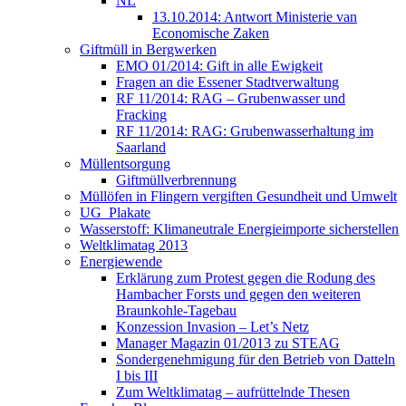
NL
13.10.2014: Antwort Ministerie van
Economische Zaken
Giftmüll in Bergwerken
EMO 01/2014: Gift in alle Ewigkeit
Fragen an die Essener Stadtverwaltung
RF 11/2014: RAG – Grubenwasser und
Fracking
RF 11/2014: RAG: Grubenwasserhaltung im
Saarland
Müllentsorgung
Giftmüllverbrennung
Müllöfen in Flingern vergiften Gesundheit und Umwelt
UG_Plakate
Wasserstoff: Klimaneutrale Energieimporte sicherstellen
Weltklimatag 2013
Energiewende
Erklärung zum Protest gegen die Rodung des
Hambacher Forsts und gegen den weiteren
Braunkohle-Tagebau
Konzession Invasion – Let’s Netz
Manager Magazin 01/2013 zu STEAG
Sondergenehmigung für den Betrieb von Datteln
I bis III
Zum Weltklimatag – aufrüttelnde Thesen