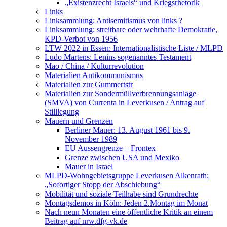
„Existenzrecht Israels“ und Kriegsrhetorik
Links
Linksammlung: Antisemitismus von links ?
Linksammlung: streitbare oder wehrhafte Demokratie,
KPD-Verbot von 1956
LTW 2022 in Essen: Internationalistische Liste / MLPD
Ludo Martens: Lenins sogenanntes Testament
Mao / China / Kulturrevolution
Materialien Antikommunismus
Materialien zur Gummertstr
Materialien zur Sondermüllverbrennungsanlage
(SMVA) von Currenta in Leverkusen / Antrag auf
Stilllegung
Mauern und Grenzen
Berliner Mauer: 13. August 1961 bis 9.
November 1989
EU Aussengrenze – Frontex
Grenze zwischen USA und Mexiko
Mauer in Israel
MLPD-Wohngebietsgruppe Leverkusen Alkenrath:
„Sofortiger Stopp der Abschiebung“
Mobilität und soziale Teilhabe sind Grundrechte
Montagsdemos in Köln: Jeden 2.Montag im Monat
Nach neun Monaten eine öffentliche Kritik an einem
Beitrag auf nrw.dfg-vk.de