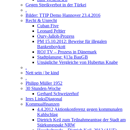
Gegen Streikverbot in der Türkei
.
Bilder: TTIP Demo Hannover 23.4.2016
Recht & Unrecht
Cuban Five
Leonard Peltier
Oury-Jalloh-Prozess
PM 15.10.2012: Beweise für illegalen
Bankenboykott
ROJ TV – Prozess in Dänemark
Stadtplanung: §13a BauGB
Unsägliche Vergleiche von Hubertus Knabe
.
Nett sein / be kind
.
Philipp Müller 1952
30 Stunden-Woche
Gerhard Schweizerhof
Irres LinksDiagonal
Kommualfinanzen
4.4.2012 Aktionkonferenz gegen kommunalen
Kahlschlag
Dietrich Keil zum Teilnahmeantrag der Stadt am
Stärkungspakt NRW