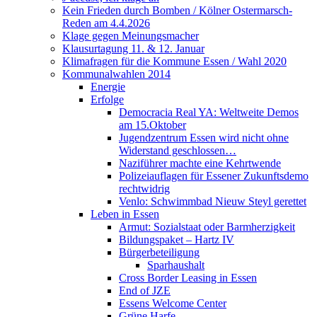
Kein Frieden durch Bomben / Kölner Ostermarsch-
Reden am 4.4.2026
Klage gegen Meinungsmacher
Klausurtagung 11. & 12. Januar
Klimafragen für die Kommune Essen / Wahl 2020
Kommunalwahlen 2014
Energie
Erfolge
Democracia Real YA: Weltweite Demos
am 15.Oktober
Jugendzentrum Essen wird nicht ohne
Widerstand geschlossen…
Naziführer machte eine Kehrtwende
Polizeiauflagen für Essener Zukunftsdemo
rechtwidrig
Venlo: Schwimmbad Nieuw Steyl gerettet
Leben in Essen
Armut: Sozialstaat oder Barmherzigkeit
Bildungspaket – Hartz IV
Bürgerbeteiligung
Sparhaushalt
Cross Border Leasing in Essen
End of JZE
Essens Welcome Center
Grüne Harfe