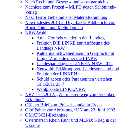
Nach Recht und Gesetz – und sonst gar nichts…
Nachlese zum Prozeß – MLPD gegen Schöningh-
Verlag
Nazi-Terror-Geheimdienst-Materialsammlung
Newrozfestes 2013 in Diyarbakir: Bildbericht von
Horst Dotten und Metin Dursun
NRW-Wahl
Anna Conrads wieder in den Landtag
Fraktion DIE LINKE zur Auflösung des
Landtags NRW
Katharina Schwabedissen im Gespräch mit
Jürgen Zurheide über die LINKE
Landesparteitag der LINKEN.NRW 2012
Neuwahl: Erklärung von Landesvorstand und
Fraktion der LINKEN
Schuld geben oder Paragraphen verstehen:
GFG2011 28-7
Wahlplakate LINKE.NRW
NRZ 17.2.2012: „Wir müssen weg von der linken
Eckfahne“
Offener Brief zum Polizeiskandal in Essen
Olof Palme zur Abrüstung / UN am 23. Juni 1982
OMATSCH-Ereignisse
Ostermarsch Rhein Ruhr und MLPD: Krieg in der
Ukraine