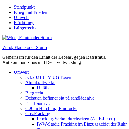
Skip
Standpunkt
to
Krieg und Frieden
content
Umwelt
Flüchtlinge
Bürgerrechte
Wind, Flaute oder Sturm
Gemeinsam für den Erhalt des Lebens, gegen Rassismus,
Antikommunismus und Rechtsentwicklung
Umwelt
5.3.2021 JHV UG Essen
Atomkraftwerke
Unfälle
Bergrecht
Debatten befinner sig på sandlådenivå
Ein Traum …
G20 in Hamburg, Eindrücke
Gas-Fracking
Fracking-Verbot durchsetzen (AUF-Essen)
IWW-Studie Fracking im Einzugsgebiet der Ruhr