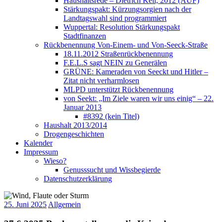
Haushaltsrede – Dietrich Keil, 2012 (AUF)
Stärkungspakt: Kürzungsorgien nach der
Landtagswahl sind programmiert
Wuppertal: Resolution Stärkungspakt
Stadtfinanzen
Rückbenennung Von-Einem- und Von-Seeck-Straße
18.11.2012 Straßenrückbenennung
F.E.L.S sagt NEIN zu Generälen
GRÜNE: Kameraden von Seeckt und Hitler –
Zitat nicht verharmlosen
MLPD unterstützt Rückbenennung
von Seekt: „Im Ziele waren wir uns einig“ – 22.
Januar 2013
#8392 (kein Titel)
Haushalt 2013/2014
Drogengeschichten
Kalender
Impressum
Wieso?
Genusssucht und Wissbegierde
Datenschutzerklärung
25. Juni 2025
Allgemein