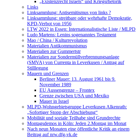
„Existenzrecht Israels“ und Kriegsrhetorik
Links
Linksammlung: Antisemitismus von links ?
Linksammlung: streitbare oder wehrhafte Demokratie,
KPD-Verbot von 1956
LTW 2022 in Essen: Internationalistische Liste / MLPD
Ludo Martens: Lenins sogenanntes Testament
Mao / China / Kulturrevolution
Materialien Antikommunismus
Materialien zur Gummertstr
Materialien zur Sondermüllverbrennungsanlage
(SMVA) von Currenta in Leverkusen / Antrag auf
Stilllegung
Mauern und Grenzen
Berliner Mauer: 13. August 1961 bis 9.
November 1989
EU Aussengrenze – Frontex
Grenze zwischen USA und Mexiko
Mauer in Israel
MLPD-Wohngebietsgruppe Leverkusen Alkenrath:
„Sofortiger Stopp der Abschiebung“
Mobilität und soziale Teilhabe sind Grundrechte
Montagsdemos in Köln: Jeden 2.Montag im Monat
Nach neun Monaten eine öffentliche Kritik an einem
Beitrag auf nrw.dfg-vk.de