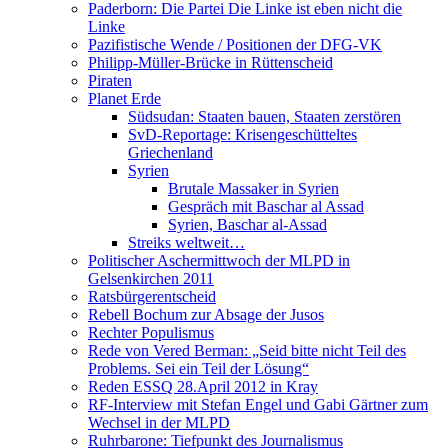
Paderborn: Die Partei Die Linke ist eben nicht die
Linke
Pazifistische Wende / Positionen der DFG-VK
Philipp-Müller-Brücke in Rüttenscheid
Piraten
Planet Erde
Südsudan: Staaten bauen, Staaten zerstören
SvD-Reportage: Krisengeschütteltes
Griechenland
Syrien
Brutale Massaker in Syrien
Gespräch mit Baschar al Assad
Syrien, Baschar al-Assad
Streiks weltweit…
Politischer Aschermittwoch der MLPD in
Gelsenkirchen 2011
Ratsbürgerentscheid
Rebell Bochum zur Absage der Jusos
Rechter Populismus
Rede von Vered Berman: „Seid bitte nicht Teil des
Problems. Sei ein Teil der Lösung“
Reden ESSQ 28.April 2012 in Kray
RF-Interview mit Stefan Engel und Gabi Gärtner zum
Wechsel in der MLPD
Ruhrbarone: Tiefpunkt des Journalismus