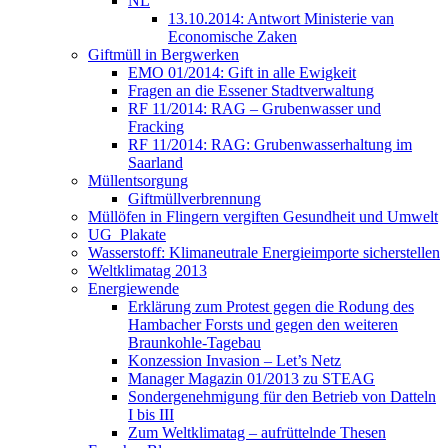
NL
13.10.2014: Antwort Ministerie van
Economische Zaken
Giftmüll in Bergwerken
EMO 01/2014: Gift in alle Ewigkeit
Fragen an die Essener Stadtverwaltung
RF 11/2014: RAG – Grubenwasser und
Fracking
RF 11/2014: RAG: Grubenwasserhaltung im
Saarland
Müllentsorgung
Giftmüllverbrennung
Müllöfen in Flingern vergiften Gesundheit und Umwelt
UG_Plakate
Wasserstoff: Klimaneutrale Energieimporte sicherstellen
Weltklimatag 2013
Energiewende
Erklärung zum Protest gegen die Rodung des
Hambacher Forsts und gegen den weiteren
Braunkohle-Tagebau
Konzession Invasion – Let’s Netz
Manager Magazin 01/2013 zu STEAG
Sondergenehmigung für den Betrieb von Datteln
I bis III
Zum Weltklimatag – aufrüttelnde Thesen