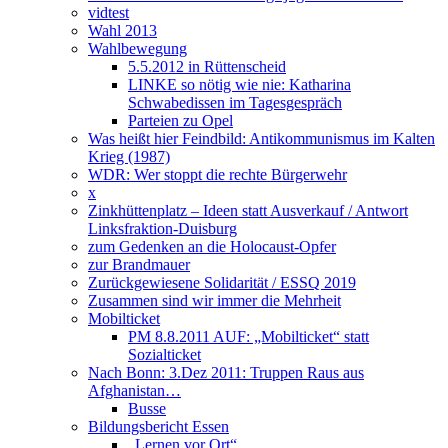
vidtest
Wahl 2013
Wahlbewegung
5.5.2012 in Rüttenscheid
LINKE so nötig wie nie: Katharina
Schwabedissen im Tagesgespräch
Parteien zu Opel
Was heißt hier Feindbild: Antikommunismus im Kalten
Krieg (1987)
WDR: Wer stoppt die rechte Bürgerwehr
x
Zinkhüttenplatz – Ideen statt Ausverkauf / Antwort
Linksfraktion-Duisburg
zum Gedenken an die Holocaust-Opfer
zur Brandmauer
Zurückgewiesene Solidarität / ESSQ 2019
Zusammen sind wir immer die Mehrheit
Mobilticket
PM 8.8.2011 AUF: „Mobilticket“ statt
Sozialticket
Nach Bonn: 3.Dez 2011: Truppen Raus aus
Afghanistan…
Busse
Bildungsbericht Essen
„Lernen vor Ort“