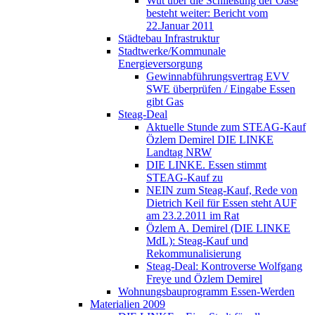
Wut über die Schließung der Oase
besteht weiter: Bericht vom
22.Januar 2011
Städtebau Infrastruktur
Stadtwerke/Kommunale
Energieversorgung
Gewinnabführungsvertrag EVV
SWE überprüfen / Eingabe Essen
gibt Gas
Steag-Deal
Aktuelle Stunde zum STEAG-Kauf
Özlem Demirel DIE LINKE
Landtag NRW
DIE LINKE. Essen stimmt
STEAG-Kauf zu
NEIN zum Steag-Kauf, Rede von
Dietrich Keil für Essen steht AUF
am 23.2.2011 im Rat
Özlem A. Demirel (DIE LINKE
MdL): Steag-Kauf und
Rekommunalisierung
Steag-Deal: Kontroverse Wolfgang
Freye und Özlem Demirel
Wohnungsbauprogramm Essen-Werden
Materialien 2009