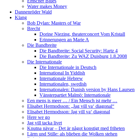
Emscher Blues
Water makes Money
Dannenröder Wald
Klang
Bob Dylan: Masters of War
Brecht
Dorine Niezing, theaterconcert Vom Kristall
Erinnerungen an Marie A
Die Bandbreite
Die Bandbreite: Social Security: Hartz 4
Die Bandbreite: Zu WAZ Duisburg 1.8.2008
Die Internationale
Die Internationale in Deutsch
International In Yiddish
Internationale Hebrew
Internationalen, swedish
Internationalen: Danish version by Hans Laursen
Vänsterpartiet Malmö: Internationale
Een mens is meer … / Ein Mensch ist mehr …
Elisabet Hermodsson: „Jag vill va‘ diagonal“
Elisabet Hermodsson: Jag vill va‘ diagonal
Here we go
Jag vill tacka livet
Knutna nävar – Det är något konstigt med friheten
Lärm und Stille: als blieben die Wolken stehen