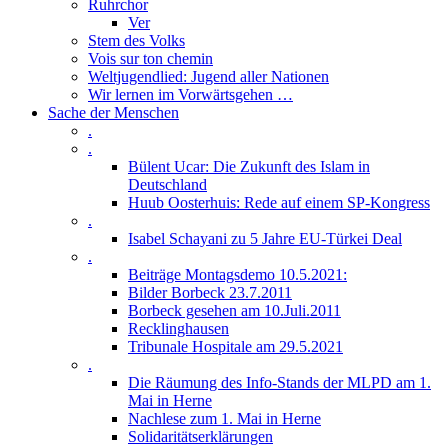
Ruhrchor
Ver
Stem des Volks
Vois sur ton chemin
Weltjugendlied: Jugend aller Nationen
Wir lernen im Vorwärtsgehen …
Sache der Menschen
.
.
Bülent Ucar: Die Zukunft des Islam in
Deutschland
Huub Oosterhuis: Rede auf einem SP-Kongress
.
Isabel Schayani zu 5 Jahre EU-Türkei Deal
.
Beiträge Montagsdemo 10.5.2021:
Bilder Borbeck 23.7.2011
Borbeck gesehen am 10.Juli.2011
Recklinghausen
Tribunale Hospitale am 29.5.2021
.
Die Räumung des Info-Stands der MLPD am 1.
Mai in Herne
Nachlese zum 1. Mai in Herne
Solidaritätserklärungen