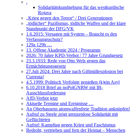
.
Solidaritätskundgebung für das westkurdische
Rojava
„Krieg gegen den Terror“ / Drei Generationen
„tödlicher“ Pazifismus, tödliche Waffen und der klare
Standpunkt der DFG/VK
1.6.2015: Versagen mit System – Braucht es den
Verfassungsschutz?
129a 129b …
13. Offene Akademie 2024 / Programm
2026: 70 Jahre KPD-Verbot / 77 Jahre Grundgesetz
23.3.1933: Rede von Otto Wels gegen das
Ermächtigungsgesetz
27.Juli 2024: Drei Jahre nach Giftmüllexplosion bei
Currenta!
4.5.1999: Politisch Verfolgte genießen (k)ein Asyl
6.10.2018 Brief an noPolGNRW mit IB-
Ausschlussforderung
AfD-Verbot jetzt
Aktuelle Termine und Ereignisse …
An Oberhausens atomwaffenfreie Tradition anknüpfen!
Aufruf zu Steele zeigt grenzenlose Solidarität mit
Geflüchteten
Aufruf: Kampftag gegen Krieg und Faschismus
Bedroht, vertrieben und fern der Heimat – Menschen