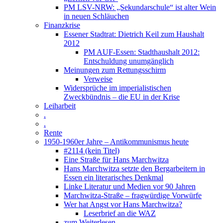
PM LSV-NRW: „Sekundarschule“ ist alter Wein
in neuen Schläuchen
Finanzkrise
Essener Stadtrat: Dietrich Keil zum Haushalt
2012
PM AUF-Essen: Stadthaushalt 2012:
Entschuldung unumgänglich
Meinungen zum Rettungsschirm
Verweise
Widersprüche im imperialistischen
Zweckbündnis – die EU in der Krise
Leiharbeit
.
.
Rente
1950-1960er Jahre – Antikommunismus heute
#2114 (kein Titel)
Eine Straße für Hans Marchwitza
Hans Marchwitza setzte den Bergarbeitern in
Essen ein literarisches Denkmal
Linke Literatur und Medien vor 90 Jahren
Marchwitza-Straße – fragwürdige Vorwürfe
Wer hat Angst vor Hans Marchwitza?
Leserbrief an die WAZ
zum Weiterlesen