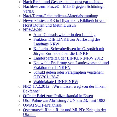
Nach Recht und Gesetz – und sonst gar nichts…
Nachlese zum Prozeß – MLPD gegen Schöningh-
Verlag
Nazi-Terror-Geheimdienst-Materialsammlung
Newrozfestes 2013 in Diyarbakir: Bildbericht von
Horst Dotten und Metin Dursun
NRW-Wahl
Anna Conrads wieder in den Landtag
Fraktion DIE LINKE zur Auflösung des
Landtags NRW
Katharina Schwabedissen im Gespräch mit
Jürgen Zurheide über die LINKE
Landesparteitag der LINKEN.NRW 2012
Neuwahl: Erklärung von Landesvorstand und
Fraktion der LINKEN
Schuld geben oder Paragraphen verstehen:
GFG2011 28-7
Wahlplakate LINKE.NRW
NRZ 17.2.2012: „Wir müssen weg von der linken
Eckfahne“
Offener Brief zum Polizeiskandal in Essen
Olof Palme zur Abrüstung / UN am 23. Juni 1982
OMATSCH-Ereignisse
Ostermarsch Rhein Ruhr und MLPD: Krieg in der
Ukraine