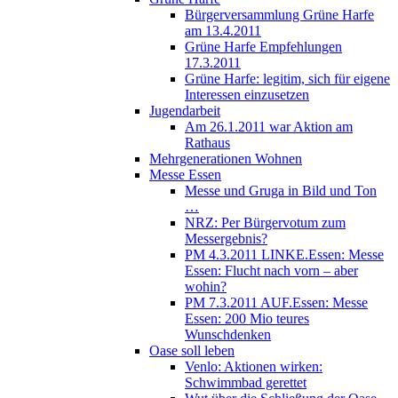
Bürgerversammlung Grüne Harfe
am 13.4.2011
Grüne Harfe Empfehlungen
17.3.2011
Grüne Harfe: legitim, sich für eigene
Interessen einzusetzen
Jugendarbeit
Am 26.1.2011 war Aktion am
Rathaus
Mehrgenerationen Wohnen
Messe Essen
Messe und Gruga in Bild und Ton
…
NRZ: Per Bürgervotum zum
Messergebnis?
PM 4.3.2011 LINKE.Essen: Messe
Essen: Flucht nach vorn – aber
wohin?
PM 7.3.2011 AUF.Essen: Messe
Essen: 200 Mio teures
Wunschdenken
Oase soll leben
Venlo: Aktionen wirken:
Schwimmbad gerettet