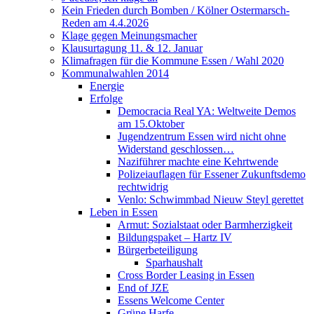
Kein Frieden durch Bomben / Kölner Ostermarsch-
Reden am 4.4.2026
Klage gegen Meinungsmacher
Klausurtagung 11. & 12. Januar
Klimafragen für die Kommune Essen / Wahl 2020
Kommunalwahlen 2014
Energie
Erfolge
Democracia Real YA: Weltweite Demos
am 15.Oktober
Jugendzentrum Essen wird nicht ohne
Widerstand geschlossen…
Naziführer machte eine Kehrtwende
Polizeiauflagen für Essener Zukunftsdemo
rechtwidrig
Venlo: Schwimmbad Nieuw Steyl gerettet
Leben in Essen
Armut: Sozialstaat oder Barmherzigkeit
Bildungspaket – Hartz IV
Bürgerbeteiligung
Sparhaushalt
Cross Border Leasing in Essen
End of JZE
Essens Welcome Center
Grüne Harfe