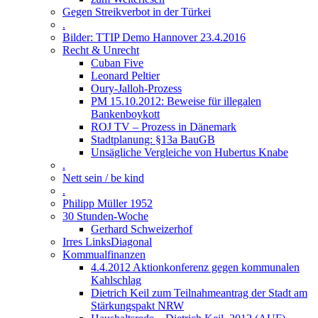
Gegen Streikverbot in der Türkei
.
Bilder: TTIP Demo Hannover 23.4.2016
Recht & Unrecht
Cuban Five
Leonard Peltier
Oury-Jalloh-Prozess
PM 15.10.2012: Beweise für illegalen
Bankenboykott
ROJ TV – Prozess in Dänemark
Stadtplanung: §13a BauGB
Unsägliche Vergleiche von Hubertus Knabe
.
Nett sein / be kind
.
Philipp Müller 1952
30 Stunden-Woche
Gerhard Schweizerhof
Irres LinksDiagonal
Kommualfinanzen
4.4.2012 Aktionkonferenz gegen kommunalen
Kahlschlag
Dietrich Keil zum Teilnahmeantrag der Stadt am
Stärkungspakt NRW