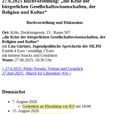
27.6.2025 Buchvorstellung: „die Krise der
bürgerlichen Gesellschaftswissenschaften, der
Religion und Kultur“
Buchvorstellung und Diskussion:
Ort:
Köln, Dreikönigenstr. 23 , Raum 507
„die Krise der bürgerlichen Gesellschaftswissenschaften, der
Religion und Kultur“
mit
Lisa Gärtner, Jugendpolitische Sprecherin der MLPD
Eintritt 4 Euro / ermäßigt 2 Euro
mit kleinen Snacks und Getränken
Wann:
27.06.2025, 18:30 Uhr
Beitragsnavigation
« 27.6.2025: Pablo Neruda: Vortrag und Gespräch
27.Juni 2025: ‚March for Liberation‘ #16 »
Demnächst
7. August 2026
Gedenken an Hiroshima vor 81J
um 18:00
15. August 2026