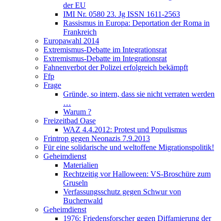
der EU
IMI Nr. 0580 23. Jg ISSN 1611-2563
Rassismus in Europa: Deportation der Roma in
Frankreich
Europawahl 2014
Extremismus-Debatte im Integrationsrat
Extremismus-Debatte im Integrationsrat
Fahnenverbot der Polizei erfolgreich bekämpft
Ffp
Frage
Gründe, so intern, dass sie nicht verraten werden
…
Warum ?
Freizeitbad Oase
WAZ 4.4.2012: Protest und Populismus
Frintrop gegen Neonazis 7.9.2013
Für eine solidarische und weltoffene Migrationspolitik!
Geheimdienst
Materialien
Rechtzeitig vor Halloween: VS-Broschüre zum
Gruseln
Verfassungsschutz gegen Schwur von
Buchenwald
Geheimdienst
1976: Friedensforscher gegen Diffamierung der