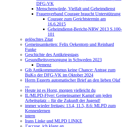
DFG-VK
Menschenwürde, Vielfalt und Geheimdienst
Frauenverband Courage braucht Unterstützung
Courage zum Gerichtstermin am
16.6.2015
Geheimdienst-Bericht-NRW 2013 S.100-
101
gelöschtes Zitat
Gemeinsamkeiten: Felix Oekentorp und Reinhard
Funke
Geschichte des Antikriegstags
Gesundheitsversorgung in Schweden 2023
Demenz
Gib Antikommunismus keine Chance: Antrag zum
BuKo der DFG-VK im Oktober 2024
Herrn Eggerts automatischer Brief an den lieben Olaf
…
Heute ist es Horst, morgen vielleicht du
IL/MLPD-Flyer: Gemeinsamer Kampf um jeden
Arbeitsplatz – für die Zukunft der Jugend!
immer wieder freitags: 13.4, 11.5, 8.6: MLPD zum
Kennenlernen
intern
Irans Linke und MLPD LINKE
J’accuse, ich klage an