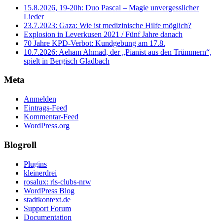
15.8.2026, 19-20h: Duo Pascal – Magie unvergesslicher
Lieder
23.7.2023: Gaza: Wie ist medizinische Hilfe möglich?
Explosion in Leverkusen 2021 / Fünf Jahre danach
70 Jahre KPD‑Verbot: Kundgebung am 17.8.
10.7.2026: Aeham Ahmad, der „Pianist aus den Trümmern“,
spielt in Bergisch Gladbach
Meta
Anmelden
Eintrags-Feed
Kommentar-Feed
WordPress.org
Blogroll
Plugins
kleinerdrei
rosalux: rls-clubs-nrw
WordPress Blog
stadtkontext.de
Support Forum
Documentation