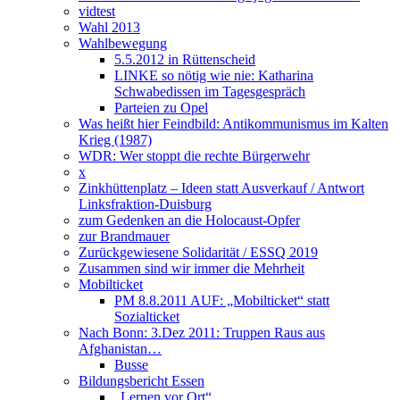
vidtest
Wahl 2013
Wahlbewegung
5.5.2012 in Rüttenscheid
LINKE so nötig wie nie: Katharina
Schwabedissen im Tagesgespräch
Parteien zu Opel
Was heißt hier Feindbild: Antikommunismus im Kalten
Krieg (1987)
WDR: Wer stoppt die rechte Bürgerwehr
x
Zinkhüttenplatz – Ideen statt Ausverkauf / Antwort
Linksfraktion-Duisburg
zum Gedenken an die Holocaust-Opfer
zur Brandmauer
Zurückgewiesene Solidarität / ESSQ 2019
Zusammen sind wir immer die Mehrheit
Mobilticket
PM 8.8.2011 AUF: „Mobilticket“ statt
Sozialticket
Nach Bonn: 3.Dez 2011: Truppen Raus aus
Afghanistan…
Busse
Bildungsbericht Essen
„Lernen vor Ort“