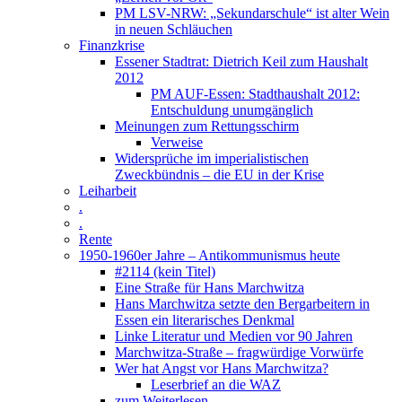
PM LSV-NRW: „Sekundarschule“ ist alter Wein
in neuen Schläuchen
Finanzkrise
Essener Stadtrat: Dietrich Keil zum Haushalt
2012
PM AUF-Essen: Stadthaushalt 2012:
Entschuldung unumgänglich
Meinungen zum Rettungsschirm
Verweise
Widersprüche im imperialistischen
Zweckbündnis – die EU in der Krise
Leiharbeit
.
.
Rente
1950-1960er Jahre – Antikommunismus heute
#2114 (kein Titel)
Eine Straße für Hans Marchwitza
Hans Marchwitza setzte den Bergarbeitern in
Essen ein literarisches Denkmal
Linke Literatur und Medien vor 90 Jahren
Marchwitza-Straße – fragwürdige Vorwürfe
Wer hat Angst vor Hans Marchwitza?
Leserbrief an die WAZ
zum Weiterlesen