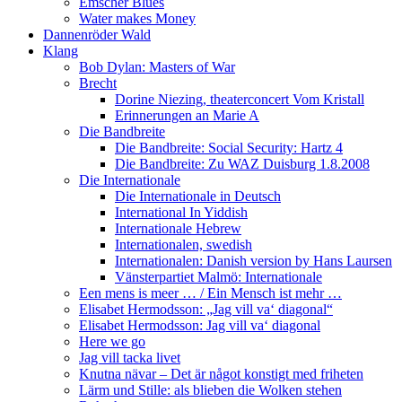
Emscher Blues
Water makes Money
Dannenröder Wald
Klang
Bob Dylan: Masters of War
Brecht
Dorine Niezing, theaterconcert Vom Kristall
Erinnerungen an Marie A
Die Bandbreite
Die Bandbreite: Social Security: Hartz 4
Die Bandbreite: Zu WAZ Duisburg 1.8.2008
Die Internationale
Die Internationale in Deutsch
International In Yiddish
Internationale Hebrew
Internationalen, swedish
Internationalen: Danish version by Hans Laursen
Vänsterpartiet Malmö: Internationale
Een mens is meer … / Ein Mensch ist mehr …
Elisabet Hermodsson: „Jag vill va‘ diagonal“
Elisabet Hermodsson: Jag vill va‘ diagonal
Here we go
Jag vill tacka livet
Knutna nävar – Det är något konstigt med friheten
Lärm und Stille: als blieben die Wolken stehen