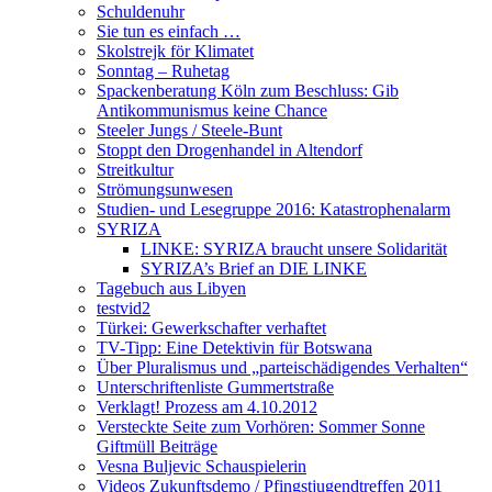
Schuldenuhr
Sie tun es einfach …
Skolstrejk för Klimatet
Sonntag – Ruhetag
Spackenberatung Köln zum Beschluss: Gib
Antikommunismus keine Chance
Steeler Jungs / Steele-Bunt
Stoppt den Drogenhandel in Altendorf
Streitkultur
Strömungsunwesen
Studien- und Lesegruppe 2016: Katastrophenalarm
SYRIZA
LINKE: SYRIZA braucht unsere Solidarität
SYRIZA’s Brief an DIE LINKE
Tagebuch aus Libyen
testvid2
Türkei: Gewerkschafter verhaftet
TV-Tipp: Eine Detektivin für Botswana
Über Pluralismus und „parteischädigendes Verhalten“
Unterschriftenliste Gummertstraße
Verklagt! Prozess am 4.10.2012
Versteckte Seite zum Vorhören: Sommer Sonne
Giftmüll Beiträge
Vesna Buljevic Schauspielerin
Videos Zukunftsdemo / Pfingstjugendtreffen 2011