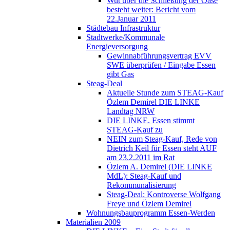
Wut über die Schließung der Oase
besteht weiter: Bericht vom
22.Januar 2011
Städtebau Infrastruktur
Stadtwerke/Kommunale
Energieversorgung
Gewinnabführungsvertrag EVV
SWE überprüfen / Eingabe Essen
gibt Gas
Steag-Deal
Aktuelle Stunde zum STEAG-Kauf
Özlem Demirel DIE LINKE
Landtag NRW
DIE LINKE. Essen stimmt
STEAG-Kauf zu
NEIN zum Steag-Kauf, Rede von
Dietrich Keil für Essen steht AUF
am 23.2.2011 im Rat
Özlem A. Demirel (DIE LINKE
MdL): Steag-Kauf und
Rekommunalisierung
Steag-Deal: Kontroverse Wolfgang
Freye und Özlem Demirel
Wohnungsbauprogramm Essen-Werden
Materialien 2009