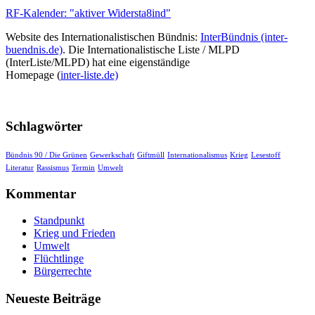
RF-Kalender: "aktiver Widersta8ind"
Website des Internationalistischen Bündnis:
InterBündnis (inter-
buendnis.de)
. Die Internationalistische Liste / MLPD
(InterListe/MLPD) hat eine eigenständige
Homepage (
inter-liste.de)
Schlagwörter
Bündnis 90 / Die Grünen
Gewerkschaft
Giftmüll
Internationalismus
Krieg
Lesestoff
Literatur
Rassismus
Termin
Umwelt
Kommentar
Standpunkt
Krieg und Frieden
Umwelt
Flüchtlinge
Bürgerrechte
Neueste Beiträge