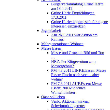
Bürgerversammlung Grüne Harfe
am 13.4.2011
Grüne Harfe Empfehlungen
17.3.2011
Grüne Harfe: legitim, sich für eigene
Interessen einzusetzen
Jugendarbeit
Am 26.1.2011 war Aktion am
Rathaus
Mehrgenerationen Wohnen
Messe Essen
Messe und Gruga in Bild und Ton
…
NRZ: Per Bürgervotum zum
Messergebnis?
PM 4.3.2011 LINKE.Essen: Messe
Essen: Flucht nach vorn – aber
wohin?
PM 7.3.2011 AUF.Essen: Messe
Essen: 200 Mio teures
Wunschdenken
Oase soll leben
Venlo: Aktionen wirken:
Schwimmbad gerettet