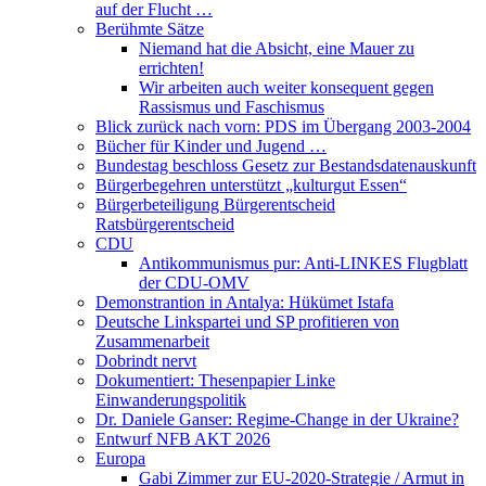
auf der Flucht …
Berühmte Sätze
Niemand hat die Absicht, eine Mauer zu
errichten!
Wir arbeiten auch weiter konsequent gegen
Rassismus und Faschismus
Blick zurück nach vorn: PDS im Übergang 2003-2004
Bücher für Kinder und Jugend …
Bundestag beschloss Gesetz zur Bestandsdatenauskunft
Bürgerbegehren unterstützt „kulturgut Essen“
Bürgerbeteiligung Bürgerentscheid
Ratsbürgerentscheid
CDU
Antikommunismus pur: Anti-LINKES Flugblatt
der CDU-OMV
Demonstrantion in Antalya: Hükümet Istafa
Deutsche Linkspartei und SP profitieren von
Zusammenarbeit
Dobrindt nervt
Dokumentiert: Thesenpapier Linke
Einwanderungspolitik
Dr. Daniele Ganser: Regime-Change in der Ukraine?
Entwurf NFB AKT 2026
Europa
Gabi Zimmer zur EU-2020-Strategie / Armut in