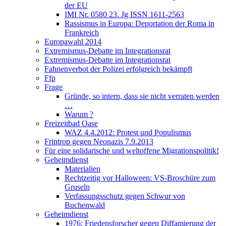
der EU
IMI Nr. 0580 23. Jg ISSN 1611-2563
Rassismus in Europa: Deportation der Roma in
Frankreich
Europawahl 2014
Extremismus-Debatte im Integrationsrat
Extremismus-Debatte im Integrationsrat
Fahnenverbot der Polizei erfolgreich bekämpft
Ffp
Frage
Gründe, so intern, dass sie nicht verraten werden
…
Warum ?
Freizeitbad Oase
WAZ 4.4.2012: Protest und Populismus
Frintrop gegen Neonazis 7.9.2013
Für eine solidarische und weltoffene Migrationspolitik!
Geheimdienst
Materialien
Rechtzeitig vor Halloween: VS-Broschüre zum
Gruseln
Verfassungsschutz gegen Schwur von
Buchenwald
Geheimdienst
1976: Friedensforscher gegen Diffamierung der