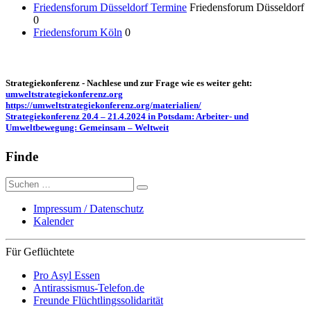
Friedensforum Düsseldorf Termine
Friedensforum Düsseldorf
0
Friedensforum Köln
0
Strategiekonferenz - Nachlese und zur Frage wie es weiter geht:
umweltstrategiekonferenz.org
https://umweltstrategiekonferenz.org/materialien/
Strategiekonferenz 20.4 – 21.4.2024 in Potsdam: Arbeiter- und
Umweltbewegung: Gemeinsam – Weltweit
Finde
Suche
nach:
Impressum / Datenschutz
Kalender
Für Geflüchtete
Pro Asyl Essen
Antirassismus-Telefon.de
Freunde Flüchtlingssolidarität