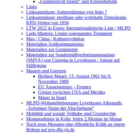
„Existenzrecht Israels“ und Kriegsrhetorik
Links
Linksammlung: Antisemitismus von links ?
Linksammlung: streitbare oder wehrhafte Demokratie,
KPD-Verbot von 1956
LTW 2022 in Essen: Internationalistische Liste / MLPD
Ludo Martens: Lenins sogenanntes Testament
Mao / China / Kulturrevolution
Materialien Antikommunismus
Materialien zur Gummertstr
Materialien zur Sondermüllverbrennungsanlage
(SMVA) von Currenta in Leverkusen / Antrag auf
Stilllegung
Mauern und Grenzen
Berliner Mauer: 13. August 1961 bis 9.
November 1989
EU Aussengrenze – Frontex
Grenze zwischen USA und Mexiko
Mauer in Israel
MLPD-Wohngebietsgruppe Leverkusen Alkenrath:
„Sofortiger Stopp der Abschiebung“
Mobilität und soziale Teilhabe sind Grundrechte
Montagsdemos in Köln: Jeden 2.Montag im Monat
Nach neun Monaten eine öffentliche Kritik an einem
Beitrag auf nrw.dfg-vk.de