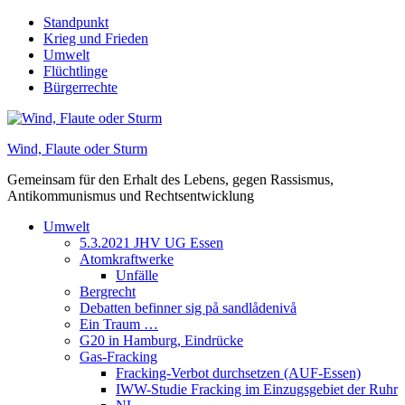
Skip
Standpunkt
to
Krieg und Frieden
content
Umwelt
Flüchtlinge
Bürgerrechte
Wind, Flaute oder Sturm
Gemeinsam für den Erhalt des Lebens, gegen Rassismus,
Antikommunismus und Rechtsentwicklung
Umwelt
5.3.2021 JHV UG Essen
Atomkraftwerke
Unfälle
Bergrecht
Debatten befinner sig på sandlådenivå
Ein Traum …
G20 in Hamburg, Eindrücke
Gas-Fracking
Fracking-Verbot durchsetzen (AUF-Essen)
IWW-Studie Fracking im Einzugsgebiet der Ruhr