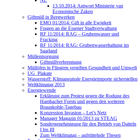
NL
13.10.2014: Antwort Ministerie van
Economische Zaken
Giftmüll in Bergwerken
EMO 01/2014: Gift in alle Ewigkeit
Fragen an die Essener Stadtverwaltung
RF 11/2014: RAG – Grubenwasser und
Fracking
RF 11/2014: RAG: Grubenwasserhaltung im
Saarland
Müllentsorgung
Giftmüllverbrennung
Müllöfen in Flingern vergiften Gesundheit und Umwelt
UG_Plakate
Wasserstoff: Klimaneutrale Energieimporte sicherstellen
Weltklimatag 2013
Energiewende
Erklärung zum Protest gegen die Rodung des
Hambacher Forsts und gegen den weiteren
Braunkohle-Tagebau
Konzession Invasion – Let’s Netz
Manager Magazin 01/2013 zu STEAG
Sondergenehmigung für den Betrieb von Datteln
I bis III
Zum Weltklimatag – aufrüttelnde Thesen