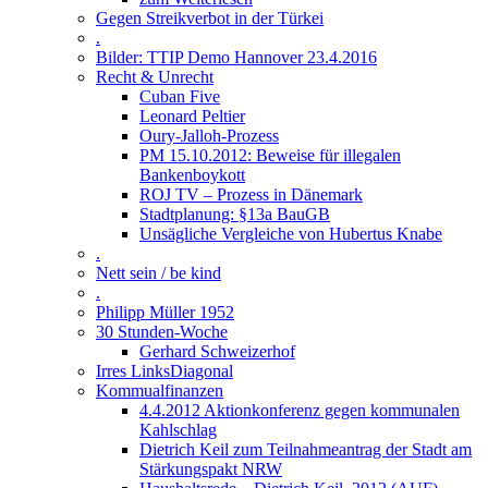
Gegen Streikverbot in der Türkei
.
Bilder: TTIP Demo Hannover 23.4.2016
Recht & Unrecht
Cuban Five
Leonard Peltier
Oury-Jalloh-Prozess
PM 15.10.2012: Beweise für illegalen
Bankenboykott
ROJ TV – Prozess in Dänemark
Stadtplanung: §13a BauGB
Unsägliche Vergleiche von Hubertus Knabe
.
Nett sein / be kind
.
Philipp Müller 1952
30 Stunden-Woche
Gerhard Schweizerhof
Irres LinksDiagonal
Kommualfinanzen
4.4.2012 Aktionkonferenz gegen kommunalen
Kahlschlag
Dietrich Keil zum Teilnahmeantrag der Stadt am
Stärkungspakt NRW