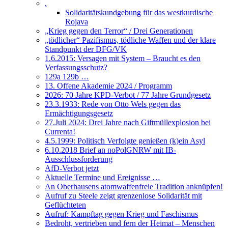
.
Solidaritätskundgebung für das westkurdische
Rojava
„Krieg gegen den Terror“ / Drei Generationen
„tödlicher“ Pazifismus, tödliche Waffen und der klare
Standpunkt der DFG/VK
1.6.2015: Versagen mit System – Braucht es den
Verfassungsschutz?
129a 129b …
13. Offene Akademie 2024 / Programm
2026: 70 Jahre KPD-Verbot / 77 Jahre Grundgesetz
23.3.1933: Rede von Otto Wels gegen das
Ermächtigungsgesetz
27.Juli 2024: Drei Jahre nach Giftmüllexplosion bei
Currenta!
4.5.1999: Politisch Verfolgte genießen (k)ein Asyl
6.10.2018 Brief an noPolGNRW mit IB-
Ausschlussforderung
AfD-Verbot jetzt
Aktuelle Termine und Ereignisse …
An Oberhausens atomwaffenfreie Tradition anknüpfen!
Aufruf zu Steele zeigt grenzenlose Solidarität mit
Geflüchteten
Aufruf: Kampftag gegen Krieg und Faschismus
Bedroht, vertrieben und fern der Heimat – Menschen