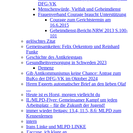
DFG-VK
Menschenwürde, Vielfalt und Geheimdienst
Frauenverband Courage braucht Unterstützung
Courage zum Gerichtstermin am
16.6.2015
Geheimdienst-Bericht-NRW 2013 S.100-
101
gelöschtes Zitat
Gemeinsamkeiten: Felix Oekentorp und Reinhard
Funke
Geschichte des Antikriegstags
Gesundheitsversorgung in Schweden 2023
Demenz
Gib Antikommunismus keine Chance: Antrag zum
BuKo der DFG-VK im Oktober 2024
Herrn Eggerts automatischer Brief an den lieben Olaf
…
Heute ist es Horst, morgen vielleicht du
IL/MLPD-Flyer: Gemeinsamer Kampf um jeden
Arbeitsplatz – für die Zukunft der Jugend!
immer wieder freitags: 13.4, 11.5, 8.6: MLPD zum
Kennenlernen
intern
Irans Linke und MLPD LINKE
J’accuse, ich klage an