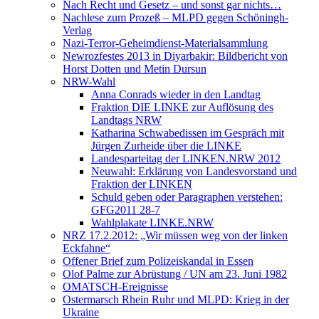
Nach Recht und Gesetz – und sonst gar nichts…
Nachlese zum Prozeß – MLPD gegen Schöningh-
Verlag
Nazi-Terror-Geheimdienst-Materialsammlung
Newrozfestes 2013 in Diyarbakir: Bildbericht von
Horst Dotten und Metin Dursun
NRW-Wahl
Anna Conrads wieder in den Landtag
Fraktion DIE LINKE zur Auflösung des
Landtags NRW
Katharina Schwabedissen im Gespräch mit
Jürgen Zurheide über die LINKE
Landesparteitag der LINKEN.NRW 2012
Neuwahl: Erklärung von Landesvorstand und
Fraktion der LINKEN
Schuld geben oder Paragraphen verstehen:
GFG2011 28-7
Wahlplakate LINKE.NRW
NRZ 17.2.2012: „Wir müssen weg von der linken
Eckfahne“
Offener Brief zum Polizeiskandal in Essen
Olof Palme zur Abrüstung / UN am 23. Juni 1982
OMATSCH-Ereignisse
Ostermarsch Rhein Ruhr und MLPD: Krieg in der
Ukraine