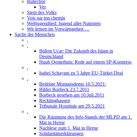
Ruhrchor
Ver
Stem des Volks
Vois sur ton chemin
Weltjugendlied: Jugend aller Nationen
Wir lernen im Vorwärtsgehen …
Sache der Menschen
.
.
Bülent Ucar: Die Zukunft des Islam in
Deutschland
Huub Oosterhuis: Rede auf einem SP-Kongress
.
Isabel Schayani zu 5 Jahre EU-Türkei Deal
.
Beiträge Montagsdemo 10.5.2021:
Bilder Borbeck 23.7.2011
Borbeck gesehen am 10.Juli.2011
Recklinghausen
Tribunale Hospitale am 29.5.2021
.
Die Räumung des Info-Stands der MLPD am 1.
Mai in Herne
Nachlese zum 1. Mai in Herne
Solidaritätserklärungen