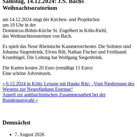
Samstag, 14.12.2024: J.S. Bachs
Weihnachtsoratorium
am 14.12.2024 singt der Kirchen- und Projektchor
um 19 Uhr in der
Dominicus-Böhm-Kirche St. Engelbert in Köln-Riehl,
das Weihnachtsoratorium von Bach.
Es spielt das Neue Rheinische Kammerorchester. Die Solisten sind
Johanna Siegenbrink, Elvira Bill, Nathan Fischer und Ferdinand
Krumbügel. Die Leitung hat Wolfgang Siegenbrink.
Die Karten kosten 20 Euro (ermäßigt 15 Euro)
Eine schöne Adventszeit,
Beitragsnavigation
« 6.12.2024 in Köln: Lesung mit Hauke Ritz: „Vom Niedergang des
Westens zur Neuerfindung Europas“
Appell zur antifaschistischen Zusammenarbeit bei der
Bundestagswahl »
Demnächst
7. August 2026