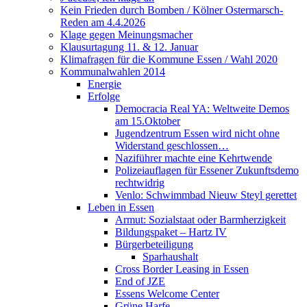
Kein Frieden durch Bomben / Kölner Ostermarsch-
Reden am 4.4.2026
Klage gegen Meinungsmacher
Klausurtagung 11. & 12. Januar
Klimafragen für die Kommune Essen / Wahl 2020
Kommunalwahlen 2014
Energie
Erfolge
Democracia Real YA: Weltweite Demos
am 15.Oktober
Jugendzentrum Essen wird nicht ohne
Widerstand geschlossen…
Naziführer machte eine Kehrtwende
Polizeiauflagen für Essener Zukunftsdemo
rechtwidrig
Venlo: Schwimmbad Nieuw Steyl gerettet
Leben in Essen
Armut: Sozialstaat oder Barmherzigkeit
Bildungspaket – Hartz IV
Bürgerbeteiligung
Sparhaushalt
Cross Border Leasing in Essen
End of JZE
Essens Welcome Center
Grüne Harfe