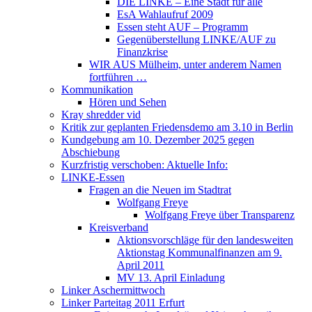
DIE LINKE – Eine Stadt für alle
EsA Wahlaufruf 2009
Essen steht AUF – Programm
Gegenüberstellung LINKE/AUF zu
Finanzkrise
WIR AUS Mülheim, unter anderem Namen
fortführen …
Kommunikation
Hören und Sehen
Kray shredder vid
Kritik zur geplanten Friedensdemo am 3.10 in Berlin
Kundgebung am 10. Dezember 2025 gegen
Abschiebung
Kurzfristig verschoben: Aktuelle Info:
LINKE-Essen
Fragen an die Neuen im Stadtrat
Wolfgang Freye
Wolfgang Freye über Transparenz
Kreisverband
Aktionsvorschläge für den landesweiten
Aktionstag Kommunalfinanzen am 9.
April 2011
MV 13. April Einladung
Linker Aschermittwoch
Linker Parteitag 2011 Erfurt