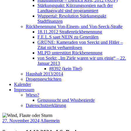
Haushaltsrede – Dietrich Keil, 2012 (AUF)
Stärkungspakt: Kürzungsorgien nach der
Landtagswahl sind programmiert
Wuppertal: Resolution Stärkungspakt
Stadtfinanzen
Rückbenennung Von-Einem- und Von-Seeck-Straße
18.11.2012 Straßenrückbenennung
F.E.L.S sagt NEIN zu Generälen
GRÜNE: Kameraden von Seeckt und Hitler –
Zitat nicht verharmlosen
MLPD unterstützt Rückbenennung
von Seekt: „Im Ziele waren wir uns einig“ – 22.
Januar 2013
#8392 (kein Titel)
Haushalt 2013/2014
Drogengeschichten
Kalender
Impressum
Wieso?
Genusssucht und Wissbegierde
Datenschutzerklärung
27. November 2024
Allgemein