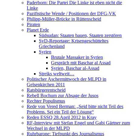
Paderborn: Die Partei Die Linke ist eben nicht die
Linke
Pazifistische Wende / Positionen der DFG-VK
Philipp-Müller-Brücke in Rüttenscheid
Piraten
Planet Erde
Südsudan: Staaten bauen, Staaten zerstören
SvD-Reportage: Krisengeschütteltes
Griechenland
Syrien
Brutale Massaker in Syrien
Gespräch mit Baschar al Assad
Syrien, Baschar al-Assad
Streiks weltweit…
Politischer Aschermittwoch der MLPD in
Gelsenkirchen 2011
Ratsbürgerentscheid
Rebell Bochum zur Absage der Jusos
Rechter Populismus
Rede von Vered Berman: „Seid bitte nicht Teil des
Problems. Sei ein Teil der Lösung“
Reden ESSQ 28.April 2012 in Kray
RF-Interview mit Stefan Engel und Gabi Gärtner zum
Wechsel in der MLPD
Ruhrbarone: Tiefpunkt des Journalismus