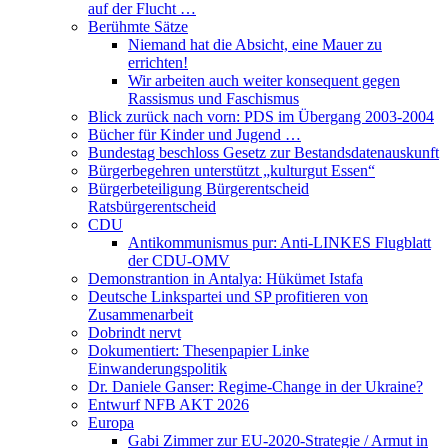
auf der Flucht …
Berühmte Sätze
Niemand hat die Absicht, eine Mauer zu
errichten!
Wir arbeiten auch weiter konsequent gegen
Rassismus und Faschismus
Blick zurück nach vorn: PDS im Übergang 2003-2004
Bücher für Kinder und Jugend …
Bundestag beschloss Gesetz zur Bestandsdatenauskunft
Bürgerbegehren unterstützt „kulturgut Essen“
Bürgerbeteiligung Bürgerentscheid
Ratsbürgerentscheid
CDU
Antikommunismus pur: Anti-LINKES Flugblatt
der CDU-OMV
Demonstrantion in Antalya: Hükümet Istafa
Deutsche Linkspartei und SP profitieren von
Zusammenarbeit
Dobrindt nervt
Dokumentiert: Thesenpapier Linke
Einwanderungspolitik
Dr. Daniele Ganser: Regime-Change in der Ukraine?
Entwurf NFB AKT 2026
Europa
Gabi Zimmer zur EU-2020-Strategie / Armut in