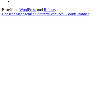
ändern
der
Einwilligungen
Privatsphäre-
widerrufen
Erstellt mit
WordPress
und
Rubine
.
Einstellungen
Consent Management Platform von Real Cookie Banner