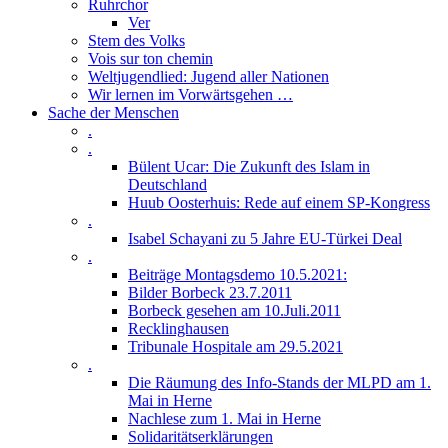
Ruhrchor
Ver
Stem des Volks
Vois sur ton chemin
Weltjugendlied: Jugend aller Nationen
Wir lernen im Vorwärtsgehen …
Sache der Menschen
.
.
Bülent Ucar: Die Zukunft des Islam in
Deutschland
Huub Oosterhuis: Rede auf einem SP-Kongress
.
Isabel Schayani zu 5 Jahre EU-Türkei Deal
.
Beiträge Montagsdemo 10.5.2021:
Bilder Borbeck 23.7.2011
Borbeck gesehen am 10.Juli.2011
Recklinghausen
Tribunale Hospitale am 29.5.2021
.
Die Räumung des Info-Stands der MLPD am 1.
Mai in Herne
Nachlese zum 1. Mai in Herne
Solidaritätserklärungen