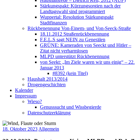
Haushaltsrede – Dietrich Keil, 2012 (AUF)
Stärkungspakt: Kürzungsorgien nach der
Landtagswahl sind programmiert
Wuppertal: Resolution Stärkungspakt
Stadtfinanzen
Rückbenennung Von-Einem- und Von-Seeck-Straße
18.11.2012 Straßenrückbenennung
F.E.L.S sagt NEIN zu Generälen
GRÜNE: Kameraden von Seeckt und Hitler –
Zitat nicht verharmlosen
MLPD unterstützt Rückbenennung
von Seekt: „Im Ziele waren wir uns einig“ – 22.
Januar 2013
#8392 (kein Titel)
Haushalt 2013/2014
Drogengeschichten
Kalender
Impressum
Wieso?
Genusssucht und Wissbegierde
Datenschutzerklärung
18. Oktober 2023
Allgemein