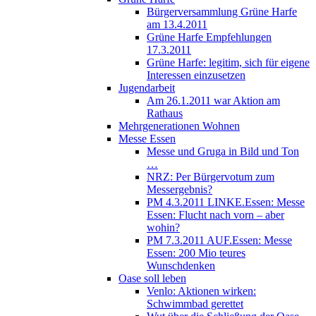
Bürgerversammlung Grüne Harfe
am 13.4.2011
Grüne Harfe Empfehlungen
17.3.2011
Grüne Harfe: legitim, sich für eigene
Interessen einzusetzen
Jugendarbeit
Am 26.1.2011 war Aktion am
Rathaus
Mehrgenerationen Wohnen
Messe Essen
Messe und Gruga in Bild und Ton
…
NRZ: Per Bürgervotum zum
Messergebnis?
PM 4.3.2011 LINKE.Essen: Messe
Essen: Flucht nach vorn – aber
wohin?
PM 7.3.2011 AUF.Essen: Messe
Essen: 200 Mio teures
Wunschdenken
Oase soll leben
Venlo: Aktionen wirken:
Schwimmbad gerettet