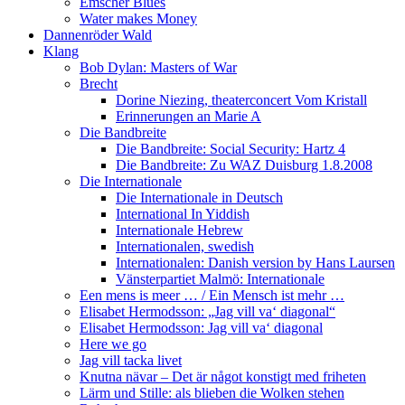
Emscher Blues
Water makes Money
Dannenröder Wald
Klang
Bob Dylan: Masters of War
Brecht
Dorine Niezing, theaterconcert Vom Kristall
Erinnerungen an Marie A
Die Bandbreite
Die Bandbreite: Social Security: Hartz 4
Die Bandbreite: Zu WAZ Duisburg 1.8.2008
Die Internationale
Die Internationale in Deutsch
International In Yiddish
Internationale Hebrew
Internationalen, swedish
Internationalen: Danish version by Hans Laursen
Vänsterpartiet Malmö: Internationale
Een mens is meer … / Ein Mensch ist mehr …
Elisabet Hermodsson: „Jag vill va‘ diagonal“
Elisabet Hermodsson: Jag vill va‘ diagonal
Here we go
Jag vill tacka livet
Knutna nävar – Det är något konstigt med friheten
Lärm und Stille: als blieben die Wolken stehen