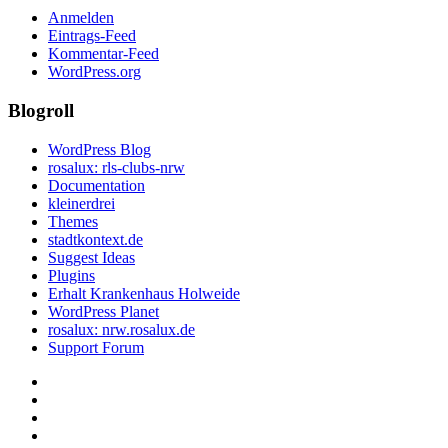
Anmelden
Eintrags-Feed
Kommentar-Feed
WordPress.org
Blogroll
WordPress Blog
rosalux: rls-clubs-nrw
Documentation
kleinerdrei
Themes
stadtkontext.de
Suggest Ideas
Plugins
Erhalt Krankenhaus Holweide
WordPress Planet
rosalux: nrw.rosalux.de
Support Forum
Startseite
Datenschutzerklärung
Privatsphäre-
Einstellungen
Historie