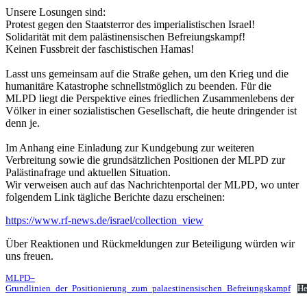
Unsere Losungen sind:
Protest gegen den Staatsterror des imperialistischen Israel!
Solidarität mit dem palästinensischen Befreiungskampf!
Keinen Fussbreit der faschistischen Hamas!
Lasst uns gemeinsam auf die Straße gehen, um den Krieg und die
humanitäre Katastrophe schnellstmöglich zu beenden. Für die
MLPD liegt die Perspektive eines friedlichen Zusammenlebens der
Völker in einer sozialistischen Gesellschaft, die heute dringender ist
denn je.
Im Anhang eine Einladung zur Kundgebung zur weiteren
Verbreitung sowie die grundsätzlichen Positionen der MLPD zur
Palästinafrage und aktuellen Situation.
Wir verweisen auch auf das Nachrichtenportal der MLPD, wo unter
folgendem Link tägliche Berichte dazu erscheinen:
https://www.rf-news.de/israel/collection_view
Über Reaktionen und Rückmeldungen zur Beteiligung würden wir
uns freuen.
MLPD–
Grundlinien_der_Positionierung_zum_palaestinensischen_Befreiungskampf
He