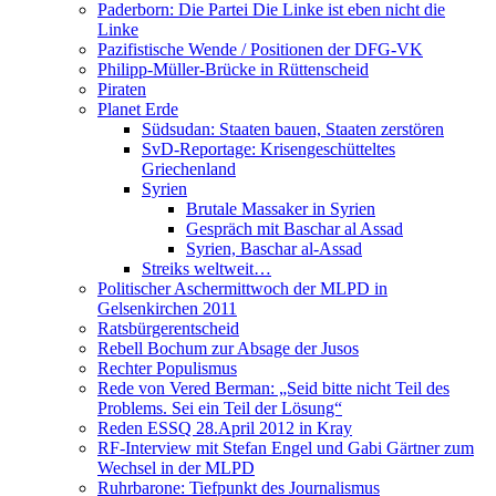
Paderborn: Die Partei Die Linke ist eben nicht die
Linke
Pazifistische Wende / Positionen der DFG-VK
Philipp-Müller-Brücke in Rüttenscheid
Piraten
Planet Erde
Südsudan: Staaten bauen, Staaten zerstören
SvD-Reportage: Krisengeschütteltes
Griechenland
Syrien
Brutale Massaker in Syrien
Gespräch mit Baschar al Assad
Syrien, Baschar al-Assad
Streiks weltweit…
Politischer Aschermittwoch der MLPD in
Gelsenkirchen 2011
Ratsbürgerentscheid
Rebell Bochum zur Absage der Jusos
Rechter Populismus
Rede von Vered Berman: „Seid bitte nicht Teil des
Problems. Sei ein Teil der Lösung“
Reden ESSQ 28.April 2012 in Kray
RF-Interview mit Stefan Engel und Gabi Gärtner zum
Wechsel in der MLPD
Ruhrbarone: Tiefpunkt des Journalismus