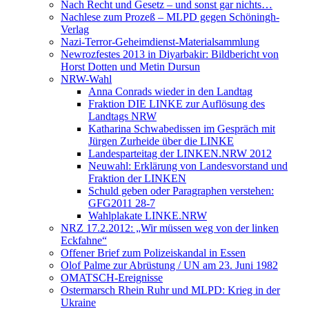
Nach Recht und Gesetz – und sonst gar nichts…
Nachlese zum Prozeß – MLPD gegen Schöningh-
Verlag
Nazi-Terror-Geheimdienst-Materialsammlung
Newrozfestes 2013 in Diyarbakir: Bildbericht von
Horst Dotten und Metin Dursun
NRW-Wahl
Anna Conrads wieder in den Landtag
Fraktion DIE LINKE zur Auflösung des
Landtags NRW
Katharina Schwabedissen im Gespräch mit
Jürgen Zurheide über die LINKE
Landesparteitag der LINKEN.NRW 2012
Neuwahl: Erklärung von Landesvorstand und
Fraktion der LINKEN
Schuld geben oder Paragraphen verstehen:
GFG2011 28-7
Wahlplakate LINKE.NRW
NRZ 17.2.2012: „Wir müssen weg von der linken
Eckfahne“
Offener Brief zum Polizeiskandal in Essen
Olof Palme zur Abrüstung / UN am 23. Juni 1982
OMATSCH-Ereignisse
Ostermarsch Rhein Ruhr und MLPD: Krieg in der
Ukraine