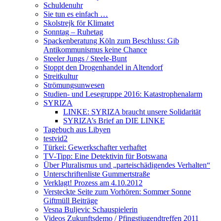
Schuldenuhr
Sie tun es einfach …
Skolstrejk för Klimatet
Sonntag – Ruhetag
Spackenberatung Köln zum Beschluss: Gib
Antikommunismus keine Chance
Steeler Jungs / Steele-Bunt
Stoppt den Drogenhandel in Altendorf
Streitkultur
Strömungsunwesen
Studien- und Lesegruppe 2016: Katastrophenalarm
SYRIZA
LINKE: SYRIZA braucht unsere Solidarität
SYRIZA’s Brief an DIE LINKE
Tagebuch aus Libyen
testvid2
Türkei: Gewerkschafter verhaftet
TV-Tipp: Eine Detektivin für Botswana
Über Pluralismus und „parteischädigendes Verhalten“
Unterschriftenliste Gummertstraße
Verklagt! Prozess am 4.10.2012
Versteckte Seite zum Vorhören: Sommer Sonne
Giftmüll Beiträge
Vesna Buljevic Schauspielerin
Videos Zukunftsdemo / Pfingstjugendtreffen 2011