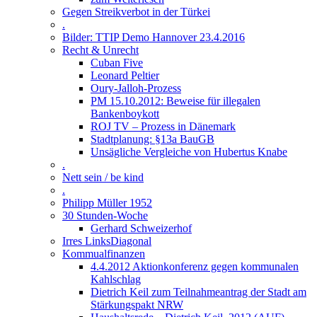
Gegen Streikverbot in der Türkei
.
Bilder: TTIP Demo Hannover 23.4.2016
Recht & Unrecht
Cuban Five
Leonard Peltier
Oury-Jalloh-Prozess
PM 15.10.2012: Beweise für illegalen
Bankenboykott
ROJ TV – Prozess in Dänemark
Stadtplanung: §13a BauGB
Unsägliche Vergleiche von Hubertus Knabe
.
Nett sein / be kind
.
Philipp Müller 1952
30 Stunden-Woche
Gerhard Schweizerhof
Irres LinksDiagonal
Kommualfinanzen
4.4.2012 Aktionkonferenz gegen kommunalen
Kahlschlag
Dietrich Keil zum Teilnahmeantrag der Stadt am
Stärkungspakt NRW