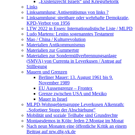
„Existenzrecht Israels“ und Kriegsrhetorik
Links
Linksammlung: Antisemitismus von links ?
Linksammlung: streitbare oder wehrhafte Demokratie,
KPD-Verbot von 1956
LTW 2022 in Essen: Internationalistische Liste / MLPD
Ludo Martens: Lenins sogenanntes Testament
Mao / China / Kulturrevolution
Materialien Antikommunismus
Materialien zur Gummertstr
Materialien zur Sondermüllverbrennungsanlage
(SMVA) von Currenta in Leverkusen / Antrag auf
Stilllegung
Mauern und Grenzen
Berliner Mauer: 13. August 1961 bis 9.
November 1989
EU Aussengrenze – Frontex
Grenze zwischen USA und Mexiko
Mauer in Israel
MLPD-Wohngebietsgruppe Leverkusen Alkenrath:
„Sofortiger Stopp der Abschiebung“
Mobilität und soziale Teilhabe sind Grundrechte
Montagsdemos in Köln: Jeden 2.Montag im Monat
Nach neun Monaten eine öffentliche Kritik an einem
Beitrag auf nrw.dfg-vk.de