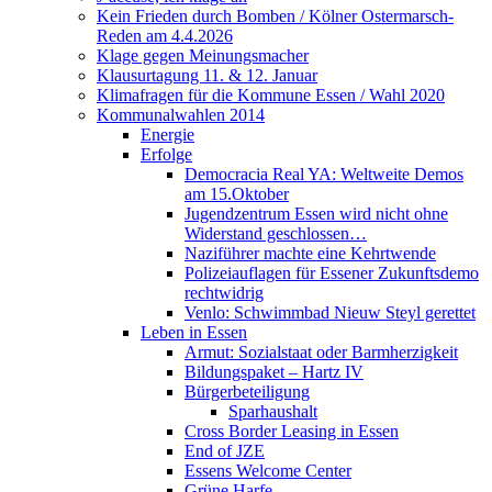
Kein Frieden durch Bomben / Kölner Ostermarsch-
Reden am 4.4.2026
Klage gegen Meinungsmacher
Klausurtagung 11. & 12. Januar
Klimafragen für die Kommune Essen / Wahl 2020
Kommunalwahlen 2014
Energie
Erfolge
Democracia Real YA: Weltweite Demos
am 15.Oktober
Jugendzentrum Essen wird nicht ohne
Widerstand geschlossen…
Naziführer machte eine Kehrtwende
Polizeiauflagen für Essener Zukunftsdemo
rechtwidrig
Venlo: Schwimmbad Nieuw Steyl gerettet
Leben in Essen
Armut: Sozialstaat oder Barmherzigkeit
Bildungspaket – Hartz IV
Bürgerbeteiligung
Sparhaushalt
Cross Border Leasing in Essen
End of JZE
Essens Welcome Center
Grüne Harfe