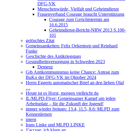
DFG-VK
Menschenwürde, Vielfalt und Geheimdienst
Frauenverband Courage braucht Unterstützung
Courage zum Gerichtstermin am
16.6.2015
Geheimdienst-Bericht-NRW 2013 S.100-
101
gelöschtes Zitat
Gemeinsamkeiten: Felix Oekentorp und Reinhard
Funke
Geschichte des Antikriegstags
Gesundheitsversorgung in Schweden 2023
Demenz
Gib Antikommunismus keine Chance: Antrag zum
BuKo der DFG-VK im Oktober 2024
Herrn Eggerts automatischer Brief an den lieben Olaf
…
Heute ist es Horst, morgen vielleicht du
IL/MLPD-Flyer: Gemeinsamer Kampf um jeden
Arbeitsplatz – für die Zukunft der Jugend!
immer wieder freitags: 13.4, 11.5, 8.6: MLPD zum
Kennenlernen
intern
Irans Linke und MLPD LINKE
J’accuse, ich klage an