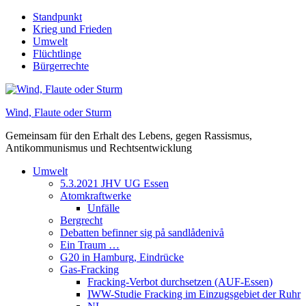
Skip
Standpunkt
to
Krieg und Frieden
content
Umwelt
Flüchtlinge
Bürgerrechte
Wind, Flaute oder Sturm
Gemeinsam für den Erhalt des Lebens, gegen Rassismus,
Antikommunismus und Rechtsentwicklung
Umwelt
5.3.2021 JHV UG Essen
Atomkraftwerke
Unfälle
Bergrecht
Debatten befinner sig på sandlådenivå
Ein Traum …
G20 in Hamburg, Eindrücke
Gas-Fracking
Fracking-Verbot durchsetzen (AUF-Essen)
IWW-Studie Fracking im Einzugsgebiet der Ruhr