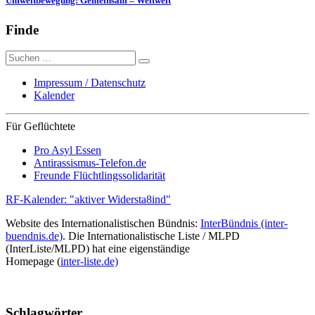
Umweltbewegung: Gemeinsam – Weltweit
Finde
Suche
nach:
Impressum / Datenschutz
Kalender
Für Geflüchtete
Pro Asyl Essen
Antirassismus-Telefon.de
Freunde Flüchtlingssolidarität
RF-Kalender: "aktiver Widersta8ind"
Website des Internationalistischen Bündnis:
InterBündnis (inter-
buendnis.de)
. Die Internationalistische Liste / MLPD
(InterListe/MLPD) hat eine eigenständige
Homepage (
inter-liste.de)
Schlagwörter