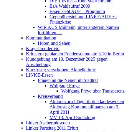
DIE LINKE – Eine Stadt für alle
EsA Wahlaufruf 2009
Essen steht AUF – Programm
Gegenüberstellung LINKE/AUF zu
Finanzkrise
WIR AUS Mülheim, unter anderem Namen
fortführen …
Kommunikation
Hören und Sehen
Kray shredder vid
Kritik zur geplanten Friedensdemo am 3.10 in Berlin
Kundgebung am 10. Dezember 2025 gegen
Abschiebung
Kurzfristig verschoben: Aktuelle Info:
LINKE-Essen
Fragen an die Neuen im Stadtrat
Wolfgang Freye
Wolfgang Freye über Transparenz
Kreisverband
Aktionsvorschläge für den landesweiten
Aktionstag Kommunalfinanzen am 9.
April 2011
MV 13. April Einladung
Linker Aschermittwoch
Linker Parteitag 2011 Erfurt