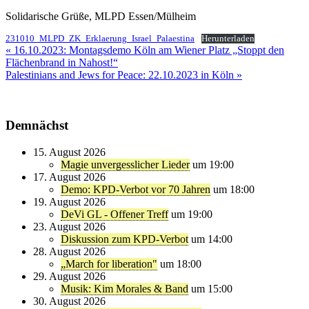
Solidarische Grüße, MLPD Essen/Mülheim
231010_MLPD_ZK_Erklaerung_Israel_Palaestina
Herunterladen
Beitragsnavigation
« 16.10.2023: Montagsdemo Köln am Wiener Platz „Stoppt den
Flächenbrand in Nahost!“
Palestinians and Jews for Peace: 22.10.2023 in Köln »
Demnächst
15. August 2026
Magie unvergesslicher Lieder
um 19:00
17. August 2026
Demo: KPD-Verbot vor 70 Jahren
um 18:00
19. August 2026
DeVi GL - Offener Treff
um 19:00
23. August 2026
Diskussion zum KPD-Verbot
um 14:00
28. August 2026
„March for liberation"
um 18:00
29. August 2026
Musik: Kim Morales & Band
um 15:00
30. August 2026