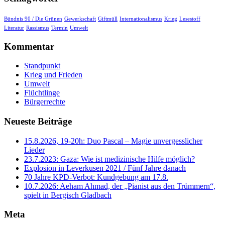
Bündnis 90 / Die Grünen
Gewerkschaft
Giftmüll
Internationalismus
Krieg
Lesestoff
Literatur
Rassismus
Termin
Umwelt
Kommentar
Standpunkt
Krieg und Frieden
Umwelt
Flüchtlinge
Bürgerrechte
Neueste Beiträge
15.8.2026, 19-20h: Duo Pascal – Magie unvergesslicher
Lieder
23.7.2023: Gaza: Wie ist medizinische Hilfe möglich?
Explosion in Leverkusen 2021 / Fünf Jahre danach
70 Jahre KPD‑Verbot: Kundgebung am 17.8.
10.7.2026: Aeham Ahmad, der „Pianist aus den Trümmern“,
spielt in Bergisch Gladbach
Meta