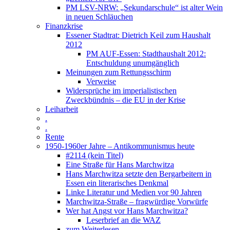
PM LSV-NRW: „Sekundarschule“ ist alter Wein
in neuen Schläuchen
Finanzkrise
Essener Stadtrat: Dietrich Keil zum Haushalt
2012
PM AUF-Essen: Stadthaushalt 2012:
Entschuldung unumgänglich
Meinungen zum Rettungsschirm
Verweise
Widersprüche im imperialistischen
Zweckbündnis – die EU in der Krise
Leiharbeit
.
.
Rente
1950-1960er Jahre – Antikommunismus heute
#2114 (kein Titel)
Eine Straße für Hans Marchwitza
Hans Marchwitza setzte den Bergarbeitern in
Essen ein literarisches Denkmal
Linke Literatur und Medien vor 90 Jahren
Marchwitza-Straße – fragwürdige Vorwürfe
Wer hat Angst vor Hans Marchwitza?
Leserbrief an die WAZ
zum Weiterlesen