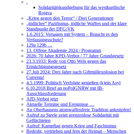
.
Solidaritätskundgebung für das westkurdische
Rojava
„Krieg gegen den Terror“ / Drei Generationen
„tödlicher“ Pazifismus, tödliche Waffen und der klare
Standpunkt der DFG/VK
1.6.2015: Versagen mit System – Braucht es den
Verfassungsschutz?
129a 129b …
13. Offene Akademie 2024 / Programm
2026: 70 Jahre KPD-Verbot / 77 Jahre Grundgesetz
23.3.1933: Rede von Otto Wels gegen das
Ermächtigungsgesetz
27.Juli 2024: Drei Jahre nach Giftmüllexplosion bei
Currenta!
4.5.1999: Politisch Verfolgte genießen (k)ein Asyl
6.10.2018 Brief an noPolGNRW mit IB-
Ausschlussforderung
AfD-Verbot jetzt
Aktuelle Termine und Ereignisse …
An Oberhausens atomwaffenfreie Tradition anknüpfen!
Aufruf zu Steele zeigt grenzenlose Solidarität mit
Geflüchteten
Aufruf: Kampftag gegen Krieg und Faschismus
Bedroht, vertrieben und fern der Heimat – Menschen