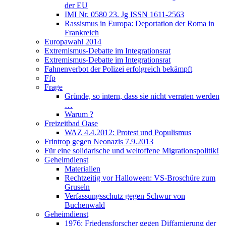
der EU
IMI Nr. 0580 23. Jg ISSN 1611-2563
Rassismus in Europa: Deportation der Roma in
Frankreich
Europawahl 2014
Extremismus-Debatte im Integrationsrat
Extremismus-Debatte im Integrationsrat
Fahnenverbot der Polizei erfolgreich bekämpft
Ffp
Frage
Gründe, so intern, dass sie nicht verraten werden
…
Warum ?
Freizeitbad Oase
WAZ 4.4.2012: Protest und Populismus
Frintrop gegen Neonazis 7.9.2013
Für eine solidarische und weltoffene Migrationspolitik!
Geheimdienst
Materialien
Rechtzeitig vor Halloween: VS-Broschüre zum
Gruseln
Verfassungsschutz gegen Schwur von
Buchenwald
Geheimdienst
1976: Friedensforscher gegen Diffamierung der