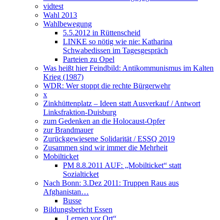
vidtest
Wahl 2013
Wahlbewegung
5.5.2012 in Rüttenscheid
LINKE so nötig wie nie: Katharina
Schwabedissen im Tagesgespräch
Parteien zu Opel
Was heißt hier Feindbild: Antikommunismus im Kalten
Krieg (1987)
WDR: Wer stoppt die rechte Bürgerwehr
x
Zinkhüttenplatz – Ideen statt Ausverkauf / Antwort
Linksfraktion-Duisburg
zum Gedenken an die Holocaust-Opfer
zur Brandmauer
Zurückgewiesene Solidarität / ESSQ 2019
Zusammen sind wir immer die Mehrheit
Mobilticket
PM 8.8.2011 AUF: „Mobilticket“ statt
Sozialticket
Nach Bonn: 3.Dez 2011: Truppen Raus aus
Afghanistan…
Busse
Bildungsbericht Essen
„Lernen vor Ort“