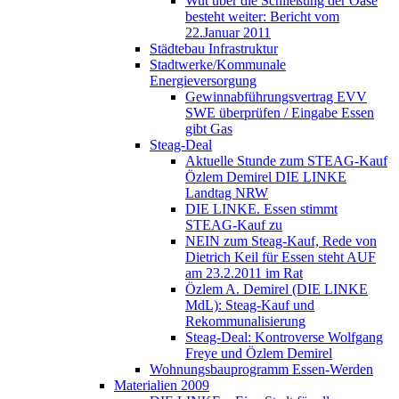
Wut über die Schließung der Oase
besteht weiter: Bericht vom
22.Januar 2011
Städtebau Infrastruktur
Stadtwerke/Kommunale
Energieversorgung
Gewinnabführungsvertrag EVV
SWE überprüfen / Eingabe Essen
gibt Gas
Steag-Deal
Aktuelle Stunde zum STEAG-Kauf
Özlem Demirel DIE LINKE
Landtag NRW
DIE LINKE. Essen stimmt
STEAG-Kauf zu
NEIN zum Steag-Kauf, Rede von
Dietrich Keil für Essen steht AUF
am 23.2.2011 im Rat
Özlem A. Demirel (DIE LINKE
MdL): Steag-Kauf und
Rekommunalisierung
Steag-Deal: Kontroverse Wolfgang
Freye und Özlem Demirel
Wohnungsbauprogramm Essen-Werden
Materialien 2009