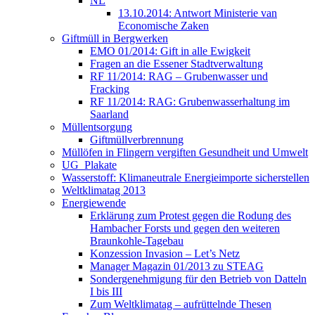
NL
13.10.2014: Antwort Ministerie van
Economische Zaken
Giftmüll in Bergwerken
EMO 01/2014: Gift in alle Ewigkeit
Fragen an die Essener Stadtverwaltung
RF 11/2014: RAG – Grubenwasser und
Fracking
RF 11/2014: RAG: Grubenwasserhaltung im
Saarland
Müllentsorgung
Giftmüllverbrennung
Müllöfen in Flingern vergiften Gesundheit und Umwelt
UG_Plakate
Wasserstoff: Klimaneutrale Energieimporte sicherstellen
Weltklimatag 2013
Energiewende
Erklärung zum Protest gegen die Rodung des
Hambacher Forsts und gegen den weiteren
Braunkohle-Tagebau
Konzession Invasion – Let’s Netz
Manager Magazin 01/2013 zu STEAG
Sondergenehmigung für den Betrieb von Datteln
I bis III
Zum Weltklimatag – aufrüttelnde Thesen