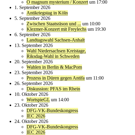
O magnum mysterium / Konzert
um 17:00
1. September 2026
Antikriegstag in Köln
5. September 2026
Zwischen Staatsräson und ...
um 10:00
Klezmer-Konzert mit Freylechs
um 19:30
6. September 2026
Landtagswahl Sachsen-Anhalt
13. September 2026
Wahl Niedersachsen Kreistage,
Riksdag-Wahl in Schweden
20. September 2026
Wahlen in Berlin & MacPom
23. September 2026
Prozess in Düren gegen Antifa
um 11:00
26. September 2026
Diskussion: PFAS im Rhein
10. Oktober 2026
WortspieGL
um 14:00
23. Oktober 2026
DFG-VK-Bundeskongress
IEC 2026
24. Oktober 2026
DFG-VK-Bundeskongress
IEC 2026