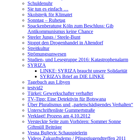
Schuldenuhr
Sie tun es einfach …
Skolstrejk för Klimatet
Sonntag – Ruhetag
Spackenberatung Köln zum Beschluss: Gib
Antikommunismus keine Chance
Steeler Jungs / Steele-Bunt
Stoppt den Drogenhandel in Altendorf
Streitkultur
Strömungsunwesen
Studien- und Lesegruppe 2016: Katastrophenalarm
SYRIZA
LINKE: SYRIZA braucht unsere Solidarität
SYRIZA’s Brief an DIE LINKE
Tagebuch aus Libyen
testvid2
Türkei: Gewerkschafter verhaftet
TV-Tipp: Eine Detektivin für Botswana
Über Pluralismus und „parteischädigendes Verhalten“
Unterschriftenliste Gummertstraße
Verklagt! Prozess am 4.10.2012
Versteckte Seite zum Vorhören: Sommer Sonne
Giftmüll Beiträge
Vesna Buljevic Schauspielerin
Videos Zukunftsdemo / Pfingstjugendtreffen 2011