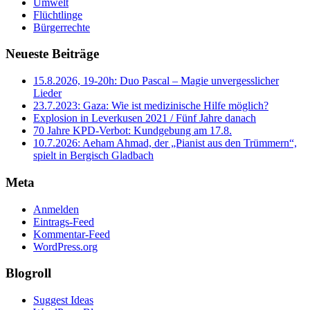
Umwelt
Flüchtlinge
Bürgerrechte
Neueste Beiträge
15.8.2026, 19-20h: Duo Pascal – Magie unvergesslicher
Lieder
23.7.2023: Gaza: Wie ist medizinische Hilfe möglich?
Explosion in Leverkusen 2021 / Fünf Jahre danach
70 Jahre KPD‑Verbot: Kundgebung am 17.8.
10.7.2026: Aeham Ahmad, der „Pianist aus den Trümmern“,
spielt in Bergisch Gladbach
Meta
Anmelden
Eintrags-Feed
Kommentar-Feed
WordPress.org
Blogroll
Suggest Ideas