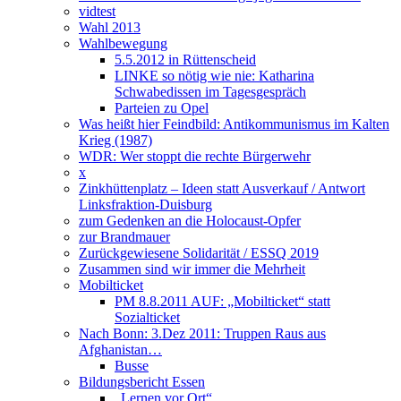
vidtest
Wahl 2013
Wahlbewegung
5.5.2012 in Rüttenscheid
LINKE so nötig wie nie: Katharina
Schwabedissen im Tagesgespräch
Parteien zu Opel
Was heißt hier Feindbild: Antikommunismus im Kalten
Krieg (1987)
WDR: Wer stoppt die rechte Bürgerwehr
x
Zinkhüttenplatz – Ideen statt Ausverkauf / Antwort
Linksfraktion-Duisburg
zum Gedenken an die Holocaust-Opfer
zur Brandmauer
Zurückgewiesene Solidarität / ESSQ 2019
Zusammen sind wir immer die Mehrheit
Mobilticket
PM 8.8.2011 AUF: „Mobilticket“ statt
Sozialticket
Nach Bonn: 3.Dez 2011: Truppen Raus aus
Afghanistan…
Busse
Bildungsbericht Essen
„Lernen vor Ort“