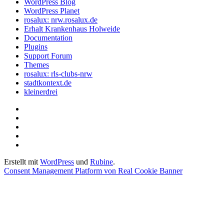
WordPress Blog
WordPress Planet
rosalux: nrw.rosalux.de
Erhalt Krankenhaus Holweide
Documentation
Plugins
Support Forum
Themes
rosalux: rls-clubs-nrw
stadtkontext.de
kleinerdrei
Startseite
Datenschutzerklärung
Privatsphäre-
Einstellungen
Historie
ändern
der
Einwilligungen
Privatsphäre-
widerrufen
Erstellt mit
WordPress
und
Rubine
.
Einstellungen
Consent Management Platform von Real Cookie Banner