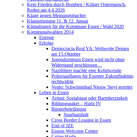
Kein Frieden durch Bomben / Kölner Ostermarsch-
Reden am 4.4.2026
Klage gegen Meinungsmacher
Klausurtagung 11. & 12. Januar
Klimafragen für die Kommune Essen / Wahl 2020
Kommunalwahlen 2014
Energie
Erfolge
Democracia Real YA: Weltweite Demos
am 15.Oktober
Jugendzentrum Essen wird nicht ohne
Widerstand geschlossen…
Naziführer machte eine Kehrtwende
Polizeiauflagen für Essener Zukunftsdemo
rechtwidrig
Venlo: Schwimmbad Nieuw Steyl gerettet
Leben in Essen
Armut: Sozialstaat oder Barmherzigkeit
Bildungspaket – Hartz IV
Bürgerbeteiligung
Sparhaushalt
Cross Border Leasing in Essen
End of JZE
Essens Welcome Center
Grüne Harfe