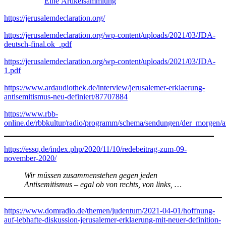
Eine Artikelsammlung
https://jerusalemdeclaration.org/
https://jerusalemdeclaration.org/wp-content/uploads/2021/03/JDA-
deutsch-final.ok_.pdf
https://jerusalemdeclaration.org/wp-content/uploads/2021/03/JDA-
1.pdf
https://www.ardaudiothek.de/interview/jerusalemer-erklaerung-
antisemitismus-neu-definiert/87707884
https://www.rbb-
online.de/rbbkultur/radio/programm/schema/sendungen/der_morgen/a
https://essq.de/index.php/2020/11/10/redebeitrag-zum-09-
november-2020/
Wir müssen zusammenstehen gegen jeden
Antisemitismus – egal ob von rechts, von links, …
https://www.domradio.de/themen/judentum/2021-04-01/hoffnung-
auf-lebhafte-diskussion-jerusalemer-erklaerung-mit-neuer-definition-