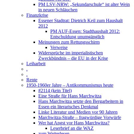
PM LSV-NRW: „Sekundarschule“ ist alter Wein
in neuen Schläuchen
Finanzkrise
Essener Stadtrat: Dietrich Keil zum Haushalt
2012
PM AUF-Essen: Stadthaushalt 2012:
Entschuldung unumgänglich
Meinungen zum Rettungsschirm
Verweise
Widersprüche im imperialistischen
Zweckbündnis – die EU in der Krise
Leiharbeit
.
.
Rente
1950-1960er Jahre – Antikommunismus heute
#2114 (kein Titel)
Eine Straße für Hans Marchwitza
Hans Marchwitza setzte den Bergarbeitern in
Essen ein literarisches Denkmal
Linke Literatur und Medien vor 90 Jahren
Marchwitza-Straße – fragwürdige Vorwürfe
Wer hat Angst vor Hans Marchwitza?
Leserbrief an die WAZ
zum Weiterlesen