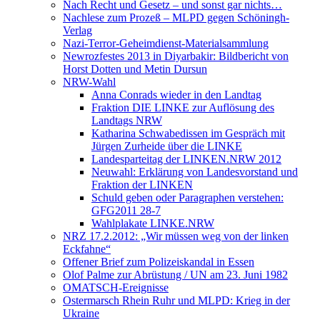
Nach Recht und Gesetz – und sonst gar nichts…
Nachlese zum Prozeß – MLPD gegen Schöningh-
Verlag
Nazi-Terror-Geheimdienst-Materialsammlung
Newrozfestes 2013 in Diyarbakir: Bildbericht von
Horst Dotten und Metin Dursun
NRW-Wahl
Anna Conrads wieder in den Landtag
Fraktion DIE LINKE zur Auflösung des
Landtags NRW
Katharina Schwabedissen im Gespräch mit
Jürgen Zurheide über die LINKE
Landesparteitag der LINKEN.NRW 2012
Neuwahl: Erklärung von Landesvorstand und
Fraktion der LINKEN
Schuld geben oder Paragraphen verstehen:
GFG2011 28-7
Wahlplakate LINKE.NRW
NRZ 17.2.2012: „Wir müssen weg von der linken
Eckfahne“
Offener Brief zum Polizeiskandal in Essen
Olof Palme zur Abrüstung / UN am 23. Juni 1982
OMATSCH-Ereignisse
Ostermarsch Rhein Ruhr und MLPD: Krieg in der
Ukraine