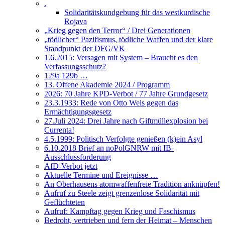
.
Solidaritätskundgebung für das westkurdische
Rojava
„Krieg gegen den Terror“ / Drei Generationen
„tödlicher“ Pazifismus, tödliche Waffen und der klare
Standpunkt der DFG/VK
1.6.2015: Versagen mit System – Braucht es den
Verfassungsschutz?
129a 129b …
13. Offene Akademie 2024 / Programm
2026: 70 Jahre KPD-Verbot / 77 Jahre Grundgesetz
23.3.1933: Rede von Otto Wels gegen das
Ermächtigungsgesetz
27.Juli 2024: Drei Jahre nach Giftmüllexplosion bei
Currenta!
4.5.1999: Politisch Verfolgte genießen (k)ein Asyl
6.10.2018 Brief an noPolGNRW mit IB-
Ausschlussforderung
AfD-Verbot jetzt
Aktuelle Termine und Ereignisse …
An Oberhausens atomwaffenfreie Tradition anknüpfen!
Aufruf zu Steele zeigt grenzenlose Solidarität mit
Geflüchteten
Aufruf: Kampftag gegen Krieg und Faschismus
Bedroht, vertrieben und fern der Heimat – Menschen