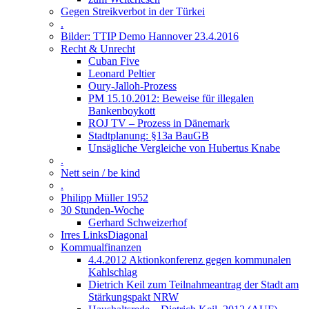
Gegen Streikverbot in der Türkei
.
Bilder: TTIP Demo Hannover 23.4.2016
Recht & Unrecht
Cuban Five
Leonard Peltier
Oury-Jalloh-Prozess
PM 15.10.2012: Beweise für illegalen
Bankenboykott
ROJ TV – Prozess in Dänemark
Stadtplanung: §13a BauGB
Unsägliche Vergleiche von Hubertus Knabe
.
Nett sein / be kind
.
Philipp Müller 1952
30 Stunden-Woche
Gerhard Schweizerhof
Irres LinksDiagonal
Kommualfinanzen
4.4.2012 Aktionkonferenz gegen kommunalen
Kahlschlag
Dietrich Keil zum Teilnahmeantrag der Stadt am
Stärkungspakt NRW