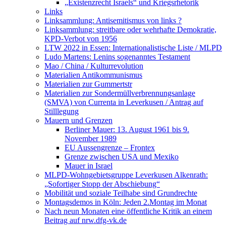
„Existenzrecht Israels“ und Kriegsrhetorik
Links
Linksammlung: Antisemitismus von links ?
Linksammlung: streitbare oder wehrhafte Demokratie,
KPD-Verbot von 1956
LTW 2022 in Essen: Internationalistische Liste / MLPD
Ludo Martens: Lenins sogenanntes Testament
Mao / China / Kulturrevolution
Materialien Antikommunismus
Materialien zur Gummertstr
Materialien zur Sondermüllverbrennungsanlage
(SMVA) von Currenta in Leverkusen / Antrag auf
Stilllegung
Mauern und Grenzen
Berliner Mauer: 13. August 1961 bis 9.
November 1989
EU Aussengrenze – Frontex
Grenze zwischen USA und Mexiko
Mauer in Israel
MLPD-Wohngebietsgruppe Leverkusen Alkenrath:
„Sofortiger Stopp der Abschiebung“
Mobilität und soziale Teilhabe sind Grundrechte
Montagsdemos in Köln: Jeden 2.Montag im Monat
Nach neun Monaten eine öffentliche Kritik an einem
Beitrag auf nrw.dfg-vk.de