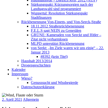
Haushaltsrede – Dietrich Keil, 2012 (AUF)
Stärkungspakt: Kürzungsorgien nach der
Landtagswahl sind programmiert
Wuppertal: Resolution Stärkungspakt
Stadtfinanzen
Rückbenennung Von-Einem- und Von-Seeck-Straße
18.11.2012 Straßenrückbenennung
F.E.L.S sagt NEIN zu Generälen
GRÜNE: Kameraden von Seeckt und Hitler –
Zitat nicht verharmlosen
MLPD unterstützt Rückbenennung
von Seekt: „Im Ziele waren wir uns einig“ – 22.
Januar 2013
#8392 (kein Titel)
Haushalt 2013/2014
Drogengeschichten
Kalender
Impressum
Wieso?
Genusssucht und Wissbegierde
Datenschutzerklärung
2. April 2021
Allgemein