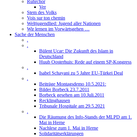
Ruhrchor
Ver
Stem des Volks
Vois sur ton chemin
Weltjugendlied: Jugend aller Nationen
Wir lernen im Vorwärtsgehen …
Sache der Menschen
.
.
Bülent Ucar: Die Zukunft des Islam in
Deutschland
Huub Oosterhuis: Rede auf einem SP-Kongress
.
Isabel Schayani zu 5 Jahre EU-Türkei Deal
.
Beiträge Montagsdemo 10.5.2021:
Bilder Borbeck 23.7.2011
Borbeck gesehen am 10.Juli.2011
Recklinghausen
Tribunale Hospitale am 29.5.2021
.
Die Räumung des Info-Stands der MLPD am 1.
Mai in Herne
Nachlese zum 1. Mai in Herne
Solidaritätserklärungen