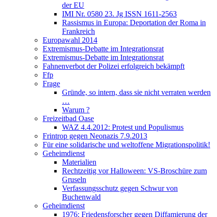
der EU
IMI Nr. 0580 23. Jg ISSN 1611-2563
Rassismus in Europa: Deportation der Roma in
Frankreich
Europawahl 2014
Extremismus-Debatte im Integrationsrat
Extremismus-Debatte im Integrationsrat
Fahnenverbot der Polizei erfolgreich bekämpft
Ffp
Frage
Gründe, so intern, dass sie nicht verraten werden
…
Warum ?
Freizeitbad Oase
WAZ 4.4.2012: Protest und Populismus
Frintrop gegen Neonazis 7.9.2013
Für eine solidarische und weltoffene Migrationspolitik!
Geheimdienst
Materialien
Rechtzeitig vor Halloween: VS-Broschüre zum
Gruseln
Verfassungsschutz gegen Schwur von
Buchenwald
Geheimdienst
1976: Friedensforscher gegen Diffamierung der