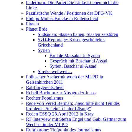
Paderborn: Die Partei Die Linke ist eben nicht die
Linke
Pazifistische Wende / Positionen der DFG-VK
Philipp-Müller-Brücke in Rüttenscheid
Piraten
Planet Erde
Südsudan: Staaten bauen, Staaten zerstören
SvD-Reportage: Krisengeschütteltes
Griechenland
Syrien
Brutale Massaker in Syrien
Gespräch mit Baschar al Assad
Syrien, Baschar al-Assad
Streiks weltweit…
Politischer Aschermittwoch der MLPD in
Gelsenkirchen 2011
Ratsbürgerentscheid
Rebell Bochum zur Absage der Jusos
Rechter Populismus
Rede von Vered Berman: „Seid bitte nicht Teil des
Problems. Sei ein Teil der Lösung“
Reden ESSQ 28.April 2012 in Kray
RF-Interview mit Stefan Engel und Gabi Gärtner zum
Wechsel in der MLPD
Ruhrbarone: Tiefpunkt des Journalismus