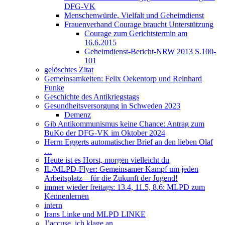
DFG-VK
Menschenwürde, Vielfalt und Geheimdienst
Frauenverband Courage braucht Unterstützung
Courage zum Gerichtstermin am
16.6.2015
Geheimdienst-Bericht-NRW 2013 S.100-
101
gelöschtes Zitat
Gemeinsamkeiten: Felix Oekentorp und Reinhard
Funke
Geschichte des Antikriegstags
Gesundheitsversorgung in Schweden 2023
Demenz
Gib Antikommunismus keine Chance: Antrag zum
BuKo der DFG-VK im Oktober 2024
Herrn Eggerts automatischer Brief an den lieben Olaf
…
Heute ist es Horst, morgen vielleicht du
IL/MLPD-Flyer: Gemeinsamer Kampf um jeden
Arbeitsplatz – für die Zukunft der Jugend!
immer wieder freitags: 13.4, 11.5, 8.6: MLPD zum
Kennenlernen
intern
Irans Linke und MLPD LINKE
J’accuse, ich klage an