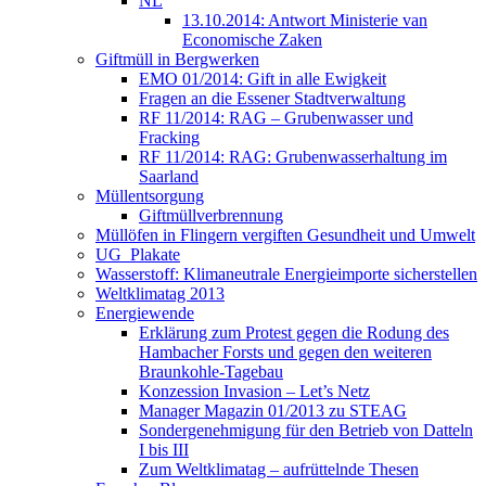
NL
13.10.2014: Antwort Ministerie van
Economische Zaken
Giftmüll in Bergwerken
EMO 01/2014: Gift in alle Ewigkeit
Fragen an die Essener Stadtverwaltung
RF 11/2014: RAG – Grubenwasser und
Fracking
RF 11/2014: RAG: Grubenwasserhaltung im
Saarland
Müllentsorgung
Giftmüllverbrennung
Müllöfen in Flingern vergiften Gesundheit und Umwelt
UG_Plakate
Wasserstoff: Klimaneutrale Energieimporte sicherstellen
Weltklimatag 2013
Energiewende
Erklärung zum Protest gegen die Rodung des
Hambacher Forsts und gegen den weiteren
Braunkohle-Tagebau
Konzession Invasion – Let’s Netz
Manager Magazin 01/2013 zu STEAG
Sondergenehmigung für den Betrieb von Datteln
I bis III
Zum Weltklimatag – aufrüttelnde Thesen