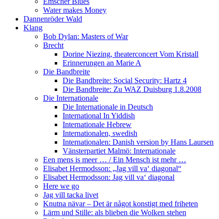
Emscher Blues
Water makes Money
Dannenröder Wald
Klang
Bob Dylan: Masters of War
Brecht
Dorine Niezing, theaterconcert Vom Kristall
Erinnerungen an Marie A
Die Bandbreite
Die Bandbreite: Social Security: Hartz 4
Die Bandbreite: Zu WAZ Duisburg 1.8.2008
Die Internationale
Die Internationale in Deutsch
International In Yiddish
Internationale Hebrew
Internationalen, swedish
Internationalen: Danish version by Hans Laursen
Vänsterpartiet Malmö: Internationale
Een mens is meer … / Ein Mensch ist mehr …
Elisabet Hermodsson: „Jag vill va‘ diagonal“
Elisabet Hermodsson: Jag vill va‘ diagonal
Here we go
Jag vill tacka livet
Knutna nävar – Det är något konstigt med friheten
Lärm und Stille: als blieben die Wolken stehen