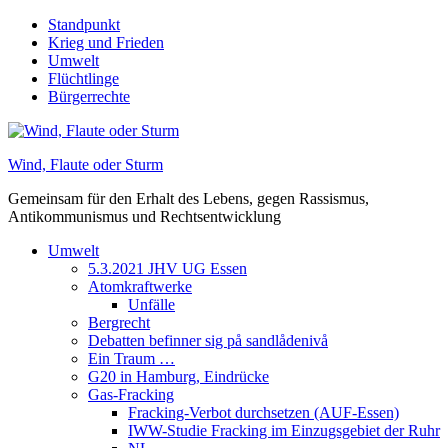
Skip
Standpunkt
to
Krieg und Frieden
content
Umwelt
Flüchtlinge
Bürgerrechte
Wind, Flaute oder Sturm
Gemeinsam für den Erhalt des Lebens, gegen Rassismus,
Antikommunismus und Rechtsentwicklung
Umwelt
5.3.2021 JHV UG Essen
Atomkraftwerke
Unfälle
Bergrecht
Debatten befinner sig på sandlådenivå
Ein Traum …
G20 in Hamburg, Eindrücke
Gas-Fracking
Fracking-Verbot durchsetzen (AUF-Essen)
IWW-Studie Fracking im Einzugsgebiet der Ruhr