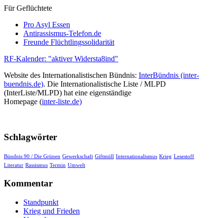
Für Geflüchtete
Pro Asyl Essen
Antirassismus-Telefon.de
Freunde Flüchtlingssolidarität
RF-Kalender: "aktiver Widersta8ind"
Website des Internationalistischen Bündnis:
InterBündnis (inter-
buendnis.de)
. Die Internationalistische Liste / MLPD
(InterListe/MLPD) hat eine eigenständige
Homepage (
inter-liste.de)
Schlagwörter
Bündnis 90 / Die Grünen
Gewerkschaft
Giftmüll
Internationalismus
Krieg
Lesestoff
Literatur
Rassismus
Termin
Umwelt
Kommentar
Standpunkt
Krieg und Frieden