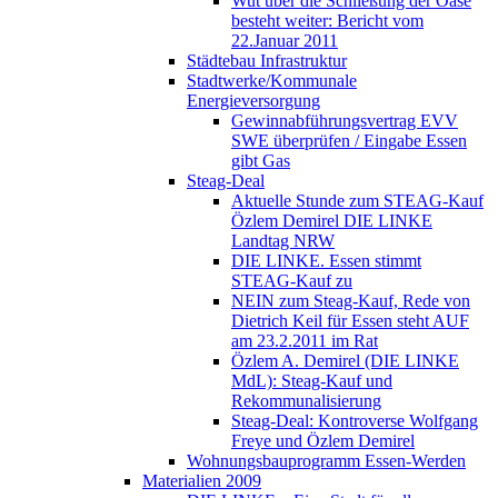
Wut über die Schließung der Oase
besteht weiter: Bericht vom
22.Januar 2011
Städtebau Infrastruktur
Stadtwerke/Kommunale
Energieversorgung
Gewinnabführungsvertrag EVV
SWE überprüfen / Eingabe Essen
gibt Gas
Steag-Deal
Aktuelle Stunde zum STEAG-Kauf
Özlem Demirel DIE LINKE
Landtag NRW
DIE LINKE. Essen stimmt
STEAG-Kauf zu
NEIN zum Steag-Kauf, Rede von
Dietrich Keil für Essen steht AUF
am 23.2.2011 im Rat
Özlem A. Demirel (DIE LINKE
MdL): Steag-Kauf und
Rekommunalisierung
Steag-Deal: Kontroverse Wolfgang
Freye und Özlem Demirel
Wohnungsbauprogramm Essen-Werden
Materialien 2009