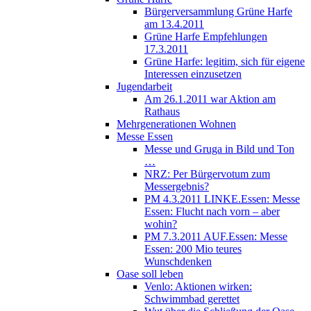
Bürgerversammlung Grüne Harfe
am 13.4.2011
Grüne Harfe Empfehlungen
17.3.2011
Grüne Harfe: legitim, sich für eigene
Interessen einzusetzen
Jugendarbeit
Am 26.1.2011 war Aktion am
Rathaus
Mehrgenerationen Wohnen
Messe Essen
Messe und Gruga in Bild und Ton
…
NRZ: Per Bürgervotum zum
Messergebnis?
PM 4.3.2011 LINKE.Essen: Messe
Essen: Flucht nach vorn – aber
wohin?
PM 7.3.2011 AUF.Essen: Messe
Essen: 200 Mio teures
Wunschdenken
Oase soll leben
Venlo: Aktionen wirken:
Schwimmbad gerettet