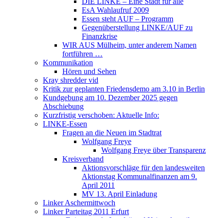
DIE LINKE – Eine Stadt für alle
EsA Wahlaufruf 2009
Essen steht AUF – Programm
Gegenüberstellung LINKE/AUF zu
Finanzkrise
WIR AUS Mülheim, unter anderem Namen
fortführen …
Kommunikation
Hören und Sehen
Kray shredder vid
Kritik zur geplanten Friedensdemo am 3.10 in Berlin
Kundgebung am 10. Dezember 2025 gegen
Abschiebung
Kurzfristig verschoben: Aktuelle Info:
LINKE-Essen
Fragen an die Neuen im Stadtrat
Wolfgang Freye
Wolfgang Freye über Transparenz
Kreisverband
Aktionsvorschläge für den landesweiten
Aktionstag Kommunalfinanzen am 9.
April 2011
MV 13. April Einladung
Linker Aschermittwoch
Linker Parteitag 2011 Erfurt