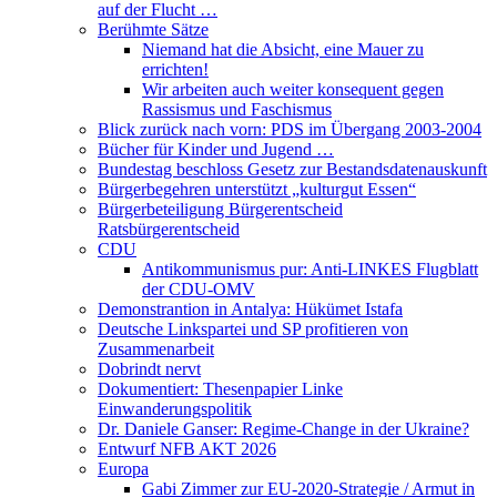
auf der Flucht …
Berühmte Sätze
Niemand hat die Absicht, eine Mauer zu
errichten!
Wir arbeiten auch weiter konsequent gegen
Rassismus und Faschismus
Blick zurück nach vorn: PDS im Übergang 2003-2004
Bücher für Kinder und Jugend …
Bundestag beschloss Gesetz zur Bestandsdatenauskunft
Bürgerbegehren unterstützt „kulturgut Essen“
Bürgerbeteiligung Bürgerentscheid
Ratsbürgerentscheid
CDU
Antikommunismus pur: Anti-LINKES Flugblatt
der CDU-OMV
Demonstrantion in Antalya: Hükümet Istafa
Deutsche Linkspartei und SP profitieren von
Zusammenarbeit
Dobrindt nervt
Dokumentiert: Thesenpapier Linke
Einwanderungspolitik
Dr. Daniele Ganser: Regime-Change in der Ukraine?
Entwurf NFB AKT 2026
Europa
Gabi Zimmer zur EU-2020-Strategie / Armut in