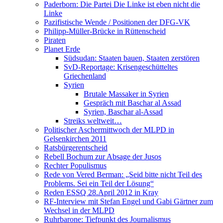
Paderborn: Die Partei Die Linke ist eben nicht die
Linke
Pazifistische Wende / Positionen der DFG-VK
Philipp-Müller-Brücke in Rüttenscheid
Piraten
Planet Erde
Südsudan: Staaten bauen, Staaten zerstören
SvD-Reportage: Krisengeschütteltes
Griechenland
Syrien
Brutale Massaker in Syrien
Gespräch mit Baschar al Assad
Syrien, Baschar al-Assad
Streiks weltweit…
Politischer Aschermittwoch der MLPD in
Gelsenkirchen 2011
Ratsbürgerentscheid
Rebell Bochum zur Absage der Jusos
Rechter Populismus
Rede von Vered Berman: „Seid bitte nicht Teil des
Problems. Sei ein Teil der Lösung“
Reden ESSQ 28.April 2012 in Kray
RF-Interview mit Stefan Engel und Gabi Gärtner zum
Wechsel in der MLPD
Ruhrbarone: Tiefpunkt des Journalismus