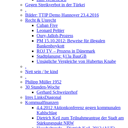
Gegen Streikverbot in der Türkei
.
Bilder: TTIP Demo Hannover 23.4.2016
Recht & Unrecht
Cuban Five
Leonard Peltier
Oury-Jalloh-Prozess
PM 15.10.2012: Beweise für illegalen
Bankenboykott
ROJ TV – Prozess in Dänemark
Stadtplanung: §13a BauGB
Unsägliche Vergleiche von Hubertus Knabe
.
Nett sein / be kind
.
Philipp Müller 1952
30 Stunden-Woche
Gerhard Schweizerhof
Irres LinksDiagonal
Kommualfinanzen
4.4.2012 Aktionkonferenz gegen kommunalen
Kahlschlag
Dietrich Keil zum Teilnahmeantrag der Stadt am
Stärkungspakt NRW