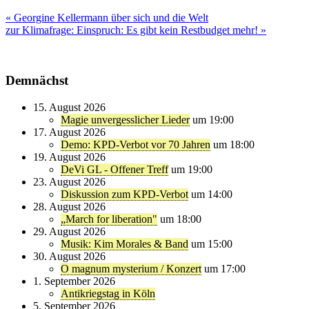
Beitragsnavigation
« Georgine Kellermann über sich und die Welt
zur Klimafrage: Einspruch: Es gibt kein Restbudget mehr! »
Demnächst
15. August 2026
Magie unvergesslicher Lieder
um 19:00
17. August 2026
Demo: KPD-Verbot vor 70 Jahren
um 18:00
19. August 2026
DeVi GL - Offener Treff
um 19:00
23. August 2026
Diskussion zum KPD-Verbot
um 14:00
28. August 2026
„March for liberation"
um 18:00
29. August 2026
Musik: Kim Morales & Band
um 15:00
30. August 2026
O magnum mysterium / Konzert
um 17:00
1. September 2026
Antikriegstag in Köln
5. September 2026