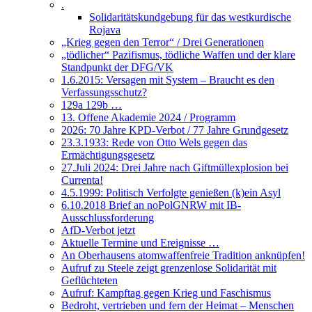
.
Solidaritätskundgebung für das westkurdische
Rojava
„Krieg gegen den Terror“ / Drei Generationen
„tödlicher“ Pazifismus, tödliche Waffen und der klare
Standpunkt der DFG/VK
1.6.2015: Versagen mit System – Braucht es den
Verfassungsschutz?
129a 129b …
13. Offene Akademie 2024 / Programm
2026: 70 Jahre KPD-Verbot / 77 Jahre Grundgesetz
23.3.1933: Rede von Otto Wels gegen das
Ermächtigungsgesetz
27.Juli 2024: Drei Jahre nach Giftmüllexplosion bei
Currenta!
4.5.1999: Politisch Verfolgte genießen (k)ein Asyl
6.10.2018 Brief an noPolGNRW mit IB-
Ausschlussforderung
AfD-Verbot jetzt
Aktuelle Termine und Ereignisse …
An Oberhausens atomwaffenfreie Tradition anknüpfen!
Aufruf zu Steele zeigt grenzenlose Solidarität mit
Geflüchteten
Aufruf: Kampftag gegen Krieg und Faschismus
Bedroht, vertrieben und fern der Heimat – Menschen