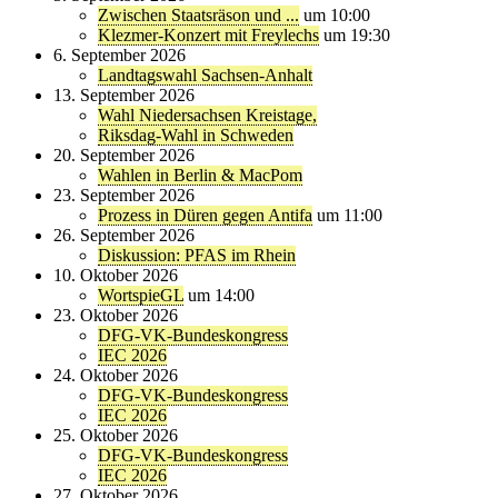
Zwischen Staatsräson und ...
um 10:00
Klezmer-Konzert mit Freylechs
um 19:30
6. September 2026
Landtagswahl Sachsen-Anhalt
13. September 2026
Wahl Niedersachsen Kreistage,
Riksdag-Wahl in Schweden
20. September 2026
Wahlen in Berlin & MacPom
23. September 2026
Prozess in Düren gegen Antifa
um 11:00
26. September 2026
Diskussion: PFAS im Rhein
10. Oktober 2026
WortspieGL
um 14:00
23. Oktober 2026
DFG-VK-Bundeskongress
IEC 2026
24. Oktober 2026
DFG-VK-Bundeskongress
IEC 2026
25. Oktober 2026
DFG-VK-Bundeskongress
IEC 2026
27. Oktober 2026