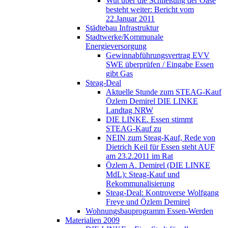
Wut über die Schließung der Oase
besteht weiter: Bericht vom
22.Januar 2011
Städtebau Infrastruktur
Stadtwerke/Kommunale
Energieversorgung
Gewinnabführungsvertrag EVV
SWE überprüfen / Eingabe Essen
gibt Gas
Steag-Deal
Aktuelle Stunde zum STEAG-Kauf
Özlem Demirel DIE LINKE
Landtag NRW
DIE LINKE. Essen stimmt
STEAG-Kauf zu
NEIN zum Steag-Kauf, Rede von
Dietrich Keil für Essen steht AUF
am 23.2.2011 im Rat
Özlem A. Demirel (DIE LINKE
MdL): Steag-Kauf und
Rekommunalisierung
Steag-Deal: Kontroverse Wolfgang
Freye und Özlem Demirel
Wohnungsbauprogramm Essen-Werden
Materialien 2009