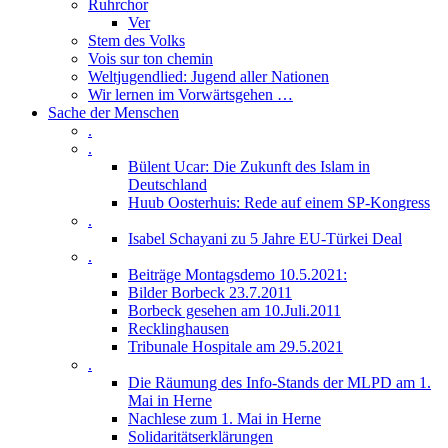
Ruhrchor
Ver
Stem des Volks
Vois sur ton chemin
Weltjugendlied: Jugend aller Nationen
Wir lernen im Vorwärtsgehen …
Sache der Menschen
.
.
Bülent Ucar: Die Zukunft des Islam in
Deutschland
Huub Oosterhuis: Rede auf einem SP-Kongress
.
Isabel Schayani zu 5 Jahre EU-Türkei Deal
.
Beiträge Montagsdemo 10.5.2021:
Bilder Borbeck 23.7.2011
Borbeck gesehen am 10.Juli.2011
Recklinghausen
Tribunale Hospitale am 29.5.2021
.
Die Räumung des Info-Stands der MLPD am 1.
Mai in Herne
Nachlese zum 1. Mai in Herne
Solidaritätserklärungen