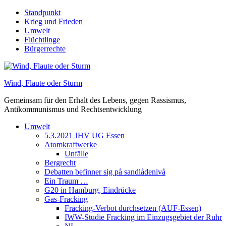
Skip
Standpunkt
to
Krieg und Frieden
content
Umwelt
Flüchtlinge
Bürgerrechte
Wind, Flaute oder Sturm
Gemeinsam für den Erhalt des Lebens, gegen Rassismus,
Antikommunismus und Rechtsentwicklung
Umwelt
5.3.2021 JHV UG Essen
Atomkraftwerke
Unfälle
Bergrecht
Debatten befinner sig på sandlådenivå
Ein Traum …
G20 in Hamburg, Eindrücke
Gas-Fracking
Fracking-Verbot durchsetzen (AUF-Essen)
IWW-Studie Fracking im Einzugsgebiet der Ruhr