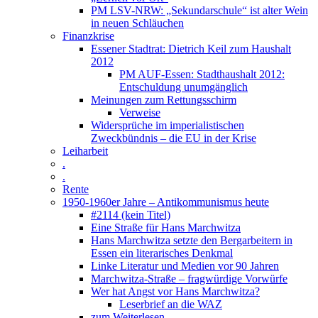
PM LSV-NRW: „Sekundarschule“ ist alter Wein
in neuen Schläuchen
Finanzkrise
Essener Stadtrat: Dietrich Keil zum Haushalt
2012
PM AUF-Essen: Stadthaushalt 2012:
Entschuldung unumgänglich
Meinungen zum Rettungsschirm
Verweise
Widersprüche im imperialistischen
Zweckbündnis – die EU in der Krise
Leiharbeit
.
.
Rente
1950-1960er Jahre – Antikommunismus heute
#2114 (kein Titel)
Eine Straße für Hans Marchwitza
Hans Marchwitza setzte den Bergarbeitern in
Essen ein literarisches Denkmal
Linke Literatur und Medien vor 90 Jahren
Marchwitza-Straße – fragwürdige Vorwürfe
Wer hat Angst vor Hans Marchwitza?
Leserbrief an die WAZ
zum Weiterlesen