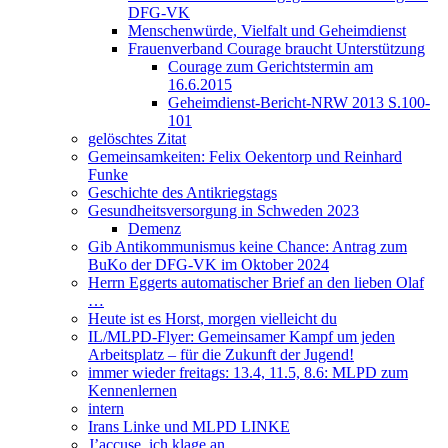
DFG-VK
Menschenwürde, Vielfalt und Geheimdienst
Frauenverband Courage braucht Unterstützung
Courage zum Gerichtstermin am
16.6.2015
Geheimdienst-Bericht-NRW 2013 S.100-
101
gelöschtes Zitat
Gemeinsamkeiten: Felix Oekentorp und Reinhard
Funke
Geschichte des Antikriegstags
Gesundheitsversorgung in Schweden 2023
Demenz
Gib Antikommunismus keine Chance: Antrag zum
BuKo der DFG-VK im Oktober 2024
Herrn Eggerts automatischer Brief an den lieben Olaf
…
Heute ist es Horst, morgen vielleicht du
IL/MLPD-Flyer: Gemeinsamer Kampf um jeden
Arbeitsplatz – für die Zukunft der Jugend!
immer wieder freitags: 13.4, 11.5, 8.6: MLPD zum
Kennenlernen
intern
Irans Linke und MLPD LINKE
J’accuse, ich klage an