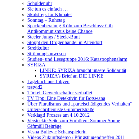
Schuldenuhr
Sie tun es einfach …
Skolstrejk för Klimatet
Sonntag – Ruhetag
Spackenberatung Köln zum Beschluss: Gib
Antikommunismus keine Chance
Steeler Jungs / Steele-Bunt
Stoppt den Drogenhandel in Altendorf
Streitkultur
Strömungsunwesen
Studien- und Lesegruppe 2016: Katastrophenalarm
SYRIZA
LINKE: SYRIZA braucht unsere Solidarität
SYRIZA’s Brief an DIE LINKE
Tagebuch aus Libyen
testvid2
Türkei: Gewerkschafter verhaftet
TV-Tipp: Eine Detektivin für Botswana
Über Pluralismus und „parteischädigendes Verhalten“
Unterschriftenliste Gummertstraße
Verklagt! Prozess am 4.10.2012
Versteckte Seite zum Vorhören: Sommer Sonne
Giftmüll Beiträge
Vesna Buljevic Schauspielerin
Videos Zukunftsdemo / Pfingstjugendtreffen 2011