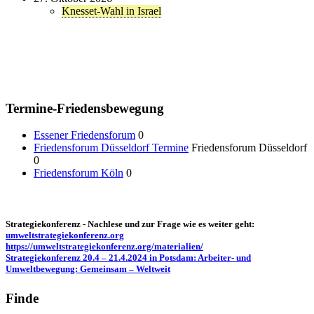
Knesset-Wahl in Israel
Termine-Friedensbewegung
Essener Friedensforum
0
Friedensforum Düsseldorf Termine
Friedensforum Düsseldorf
0
Friedensforum Köln
0
Strategiekonferenz - Nachlese und zur Frage wie es weiter geht:
umweltstrategiekonferenz.org
https://umweltstrategiekonferenz.org/materialien/
Strategiekonferenz 20.4 – 21.4.2024 in Potsdam: Arbeiter- und
Umweltbewegung: Gemeinsam – Weltweit
Finde