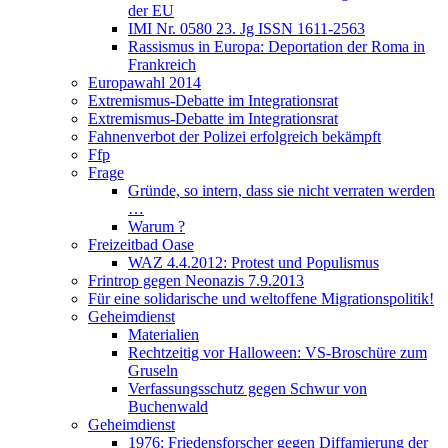
der EU
IMI Nr. 0580 23. Jg ISSN 1611-2563
Rassismus in Europa: Deportation der Roma in
Frankreich
Europawahl 2014
Extremismus-Debatte im Integrationsrat
Extremismus-Debatte im Integrationsrat
Fahnenverbot der Polizei erfolgreich bekämpft
Ffp
Frage
Gründe, so intern, dass sie nicht verraten werden
…
Warum ?
Freizeitbad Oase
WAZ 4.4.2012: Protest und Populismus
Frintrop gegen Neonazis 7.9.2013
Für eine solidarische und weltoffene Migrationspolitik!
Geheimdienst
Materialien
Rechtzeitig vor Halloween: VS-Broschüre zum
Gruseln
Verfassungsschutz gegen Schwur von
Buchenwald
Geheimdienst
1976: Friedensforscher gegen Diffamierung der