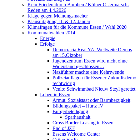
Kein Frieden durch Bomben / Kölner Ostermarsch-
Reden am 4.4.2026
Klage gegen Meinungsmacher
Klausurtagung 11. & 12. Januar
Klimafragen für die Kommune Essen / Wahl 2020
Kommunalwahlen 2014
Energie
Erfolge
Democracia Real YA: Weltweite Demos
am 15.Oktober
Jugendzentrum Essen wird nicht ohne
Widerstand geschlossen…
Naziführer machte eine Kehrtwende
Polizeiauflagen für Essener Zukunftsdemo
rechtwidrig
Venlo: Schwimmbad Nieuw Steyl gerettet
Leben in Essen
Armut: Sozialstaat oder Barmherzigkeit
Bildungspaket – Hartz IV
Bürgerbeteiligung
Sparhaushalt
Cross Border Leasing in Essen
End of JZE
Essens Welcome Center
Grüne Harfe