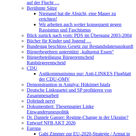
auf der Flucht …
Berühmte Sätze
Niemand hat die Absicht, eine Mauer zu
errichten!
Wir arbeiten auch weiter konsequent gegen
Rassismus und Faschismus
Blick zurück nach vorn: PDS im Übergang 2003-2004
Bücher für Kinder und Jugend …
Bundestag beschloss Gesetz zur Bestandsdatenauskunft
Bürgerbegehren unterstützt „kulturgut Essen“
Bürgerbeteiligung Bürgerentscheid
Ratsbürgerentscheid
CDU
Antikommunismus pur: Anti-LINKES Flugblatt
der CDU-OMV
Demonstrantion in Antalya: Hükümet Istafa
Deutsche Linkspartei und SP profitieren von
Zusammenarbeit
Dobrindt nervt
Dokumentiert: Thesenpapier Linke
Einwanderungspolitik
Dr. Daniele Ganser: Regime-Change in der Ukraine?
Entwurf NFB AKT 2026
Europa
Gabi Zimmer zur EU-2020-Strategie / Armut in