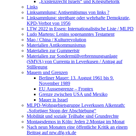
„Existenzrecht Israels“ und Kriegsrhetorik
Links
Linksammlung: Antisemitismus von links ?
Linksammlung: streitbare oder wehrhafte Demokratie,
KPD-Verbot von 1956
LTW 2022 in Essen: Internationalistische Liste / MLPD
Ludo Martens: Lenins sogenanntes Testament
Mao / China / Kulturrevolution
Materialien Antikommunismus
Materialien zur Gummertstr
Materialien zur Sondermüllverbrennungsanlage
(SMVA) von Currenta in Leverkusen / Antrag auf
Stilllegung
Mauern und Grenzen
Berliner Mauer: 13. August 1961 bis 9.
November 1989
EU Aussengrenze – Frontex
Grenze zwischen USA und Mexiko
Mauer in Israel
MLPD-Wohngebietsgruppe Leverkusen Alkenrath:
„Sofortiger Stopp der Abschiebung“
Mobilität und soziale Teilhabe sind Grundrechte
Montagsdemos in Köln: Jeden 2.Montag im Monat
Nach neun Monaten eine öffentliche Kritik an einem
Beitrag auf nrw.dfg-vk.de