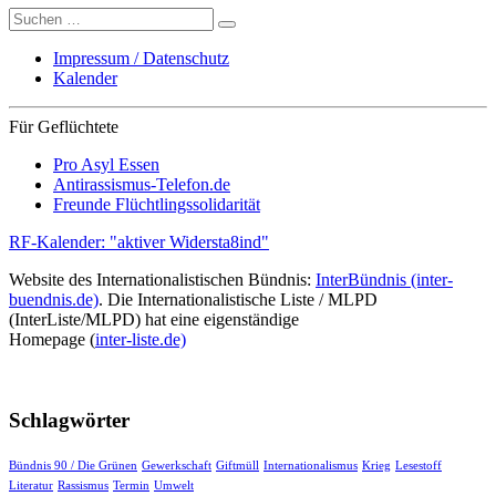
Suche
nach:
Impressum / Datenschutz
Kalender
Für Geflüchtete
Pro Asyl Essen
Antirassismus-Telefon.de
Freunde Flüchtlingssolidarität
RF-Kalender: "aktiver Widersta8ind"
Website des Internationalistischen Bündnis:
InterBündnis (inter-
buendnis.de)
. Die Internationalistische Liste / MLPD
(InterListe/MLPD) hat eine eigenständige
Homepage (
inter-liste.de)
Schlagwörter
Bündnis 90 / Die Grünen
Gewerkschaft
Giftmüll
Internationalismus
Krieg
Lesestoff
Literatur
Rassismus
Termin
Umwelt