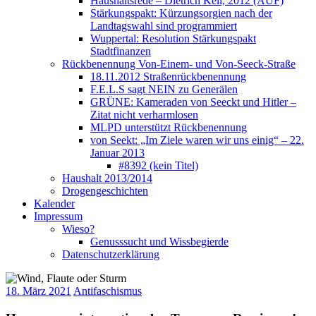
Haushaltsrede – Dietrich Keil, 2012 (AUF)
Stärkungspakt: Kürzungsorgien nach der
Landtagswahl sind programmiert
Wuppertal: Resolution Stärkungspakt
Stadtfinanzen
Rückbenennung Von-Einem- und Von-Seeck-Straße
18.11.2012 Straßenrückbenennung
F.E.L.S sagt NEIN zu Generälen
GRÜNE: Kameraden von Seeckt und Hitler –
Zitat nicht verharmlosen
MLPD unterstützt Rückbenennung
von Seekt: „Im Ziele waren wir uns einig“ – 22.
Januar 2013
#8392 (kein Titel)
Haushalt 2013/2014
Drogengeschichten
Kalender
Impressum
Wieso?
Genusssucht und Wissbegierde
Datenschutzerklärung
18. März 2021
Antifaschismus