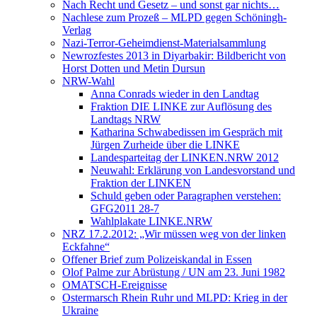
Nach Recht und Gesetz – und sonst gar nichts…
Nachlese zum Prozeß – MLPD gegen Schöningh-
Verlag
Nazi-Terror-Geheimdienst-Materialsammlung
Newrozfestes 2013 in Diyarbakir: Bildbericht von
Horst Dotten und Metin Dursun
NRW-Wahl
Anna Conrads wieder in den Landtag
Fraktion DIE LINKE zur Auflösung des
Landtags NRW
Katharina Schwabedissen im Gespräch mit
Jürgen Zurheide über die LINKE
Landesparteitag der LINKEN.NRW 2012
Neuwahl: Erklärung von Landesvorstand und
Fraktion der LINKEN
Schuld geben oder Paragraphen verstehen:
GFG2011 28-7
Wahlplakate LINKE.NRW
NRZ 17.2.2012: „Wir müssen weg von der linken
Eckfahne“
Offener Brief zum Polizeiskandal in Essen
Olof Palme zur Abrüstung / UN am 23. Juni 1982
OMATSCH-Ereignisse
Ostermarsch Rhein Ruhr und MLPD: Krieg in der
Ukraine