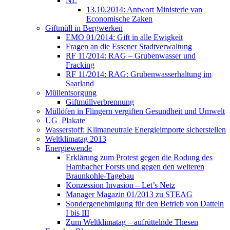
NL
13.10.2014: Antwort Ministerie van
Economische Zaken
Giftmüll in Bergwerken
EMO 01/2014: Gift in alle Ewigkeit
Fragen an die Essener Stadtverwaltung
RF 11/2014: RAG – Grubenwasser und
Fracking
RF 11/2014: RAG: Grubenwasserhaltung im
Saarland
Müllentsorgung
Giftmüllverbrennung
Müllöfen in Flingern vergiften Gesundheit und Umwelt
UG_Plakate
Wasserstoff: Klimaneutrale Energieimporte sicherstellen
Weltklimatag 2013
Energiewende
Erklärung zum Protest gegen die Rodung des
Hambacher Forsts und gegen den weiteren
Braunkohle-Tagebau
Konzession Invasion – Let’s Netz
Manager Magazin 01/2013 zu STEAG
Sondergenehmigung für den Betrieb von Datteln
I bis III
Zum Weltklimatag – aufrüttelnde Thesen