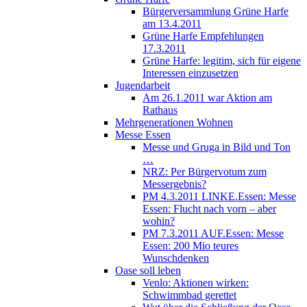
Bürgerversammlung Grüne Harfe
am 13.4.2011
Grüne Harfe Empfehlungen
17.3.2011
Grüne Harfe: legitim, sich für eigene
Interessen einzusetzen
Jugendarbeit
Am 26.1.2011 war Aktion am
Rathaus
Mehrgenerationen Wohnen
Messe Essen
Messe und Gruga in Bild und Ton
…
NRZ: Per Bürgervotum zum
Messergebnis?
PM 4.3.2011 LINKE.Essen: Messe
Essen: Flucht nach vorn – aber
wohin?
PM 7.3.2011 AUF.Essen: Messe
Essen: 200 Mio teures
Wunschdenken
Oase soll leben
Venlo: Aktionen wirken:
Schwimmbad gerettet