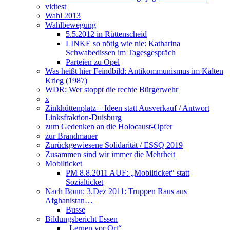
vidtest
Wahl 2013
Wahlbewegung
5.5.2012 in Rüttenscheid
LINKE so nötig wie nie: Katharina
Schwabedissen im Tagesgespräch
Parteien zu Opel
Was heißt hier Feindbild: Antikommunismus im Kalten
Krieg (1987)
WDR: Wer stoppt die rechte Bürgerwehr
x
Zinkhüttenplatz – Ideen statt Ausverkauf / Antwort
Linksfraktion-Duisburg
zum Gedenken an die Holocaust-Opfer
zur Brandmauer
Zurückgewiesene Solidarität / ESSQ 2019
Zusammen sind wir immer die Mehrheit
Mobilticket
PM 8.8.2011 AUF: „Mobilticket“ statt
Sozialticket
Nach Bonn: 3.Dez 2011: Truppen Raus aus
Afghanistan…
Busse
Bildungsbericht Essen
„Lernen vor Ort“