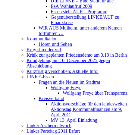
DIE LINKE – Eine Stadt für alle
EsA Wahlaufruf 2009
Essen steht AUF – Programm
Gegenüberstellung LINKE/AUF zu
Finanzkrise
WIR AUS Mülheim, unter anderem Namen
fortführen …
Kommunikation
Hören und Sehen
Kray shredder vid
Kritik zur geplanten Friedensdemo am 3.10 in Berlin
Kundgebung am 10. Dezember 2025 gegen
Abschiebung
Kurzfristig verschoben: Aktuelle Info:
LINKE-Essen
Fragen an die Neuen im Stadtrat
Wolfgang Freye
Wolfgang Freye über Transparenz
Kreisverband
Aktionsvorschläge für den landesweiten
Aktionstag Kommunalfinanzen am 9.
April 2011
MV 13. April Einladung
Linker Aschermittwoch
Linker Parteitag 2011 Erfurt