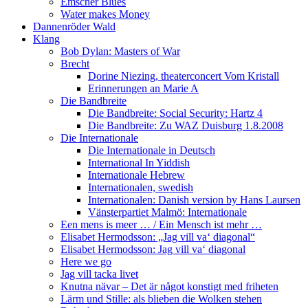
Emscher Blues
Water makes Money
Dannenröder Wald
Klang
Bob Dylan: Masters of War
Brecht
Dorine Niezing, theaterconcert Vom Kristall
Erinnerungen an Marie A
Die Bandbreite
Die Bandbreite: Social Security: Hartz 4
Die Bandbreite: Zu WAZ Duisburg 1.8.2008
Die Internationale
Die Internationale in Deutsch
International In Yiddish
Internationale Hebrew
Internationalen, swedish
Internationalen: Danish version by Hans Laursen
Vänsterpartiet Malmö: Internationale
Een mens is meer … / Ein Mensch ist mehr …
Elisabet Hermodsson: „Jag vill va‘ diagonal“
Elisabet Hermodsson: Jag vill va‘ diagonal
Here we go
Jag vill tacka livet
Knutna nävar – Det är något konstigt med friheten
Lärm und Stille: als blieben die Wolken stehen