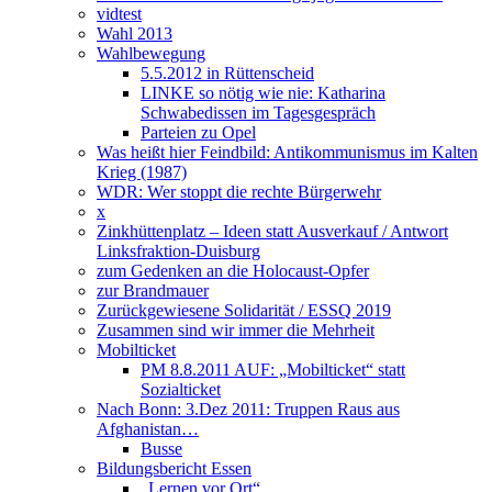
vidtest
Wahl 2013
Wahlbewegung
5.5.2012 in Rüttenscheid
LINKE so nötig wie nie: Katharina
Schwabedissen im Tagesgespräch
Parteien zu Opel
Was heißt hier Feindbild: Antikommunismus im Kalten
Krieg (1987)
WDR: Wer stoppt die rechte Bürgerwehr
x
Zinkhüttenplatz – Ideen statt Ausverkauf / Antwort
Linksfraktion-Duisburg
zum Gedenken an die Holocaust-Opfer
zur Brandmauer
Zurückgewiesene Solidarität / ESSQ 2019
Zusammen sind wir immer die Mehrheit
Mobilticket
PM 8.8.2011 AUF: „Mobilticket“ statt
Sozialticket
Nach Bonn: 3.Dez 2011: Truppen Raus aus
Afghanistan…
Busse
Bildungsbericht Essen
„Lernen vor Ort“