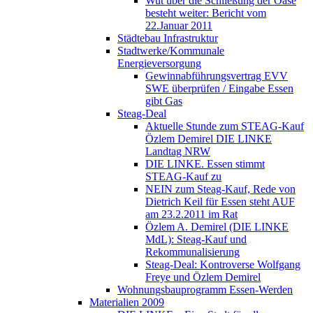
Wut über die Schließung der Oase
besteht weiter: Bericht vom
22.Januar 2011
Städtebau Infrastruktur
Stadtwerke/Kommunale
Energieversorgung
Gewinnabführungsvertrag EVV
SWE überprüfen / Eingabe Essen
gibt Gas
Steag-Deal
Aktuelle Stunde zum STEAG-Kauf
Özlem Demirel DIE LINKE
Landtag NRW
DIE LINKE. Essen stimmt
STEAG-Kauf zu
NEIN zum Steag-Kauf, Rede von
Dietrich Keil für Essen steht AUF
am 23.2.2011 im Rat
Özlem A. Demirel (DIE LINKE
MdL): Steag-Kauf und
Rekommunalisierung
Steag-Deal: Kontroverse Wolfgang
Freye und Özlem Demirel
Wohnungsbauprogramm Essen-Werden
Materialien 2009