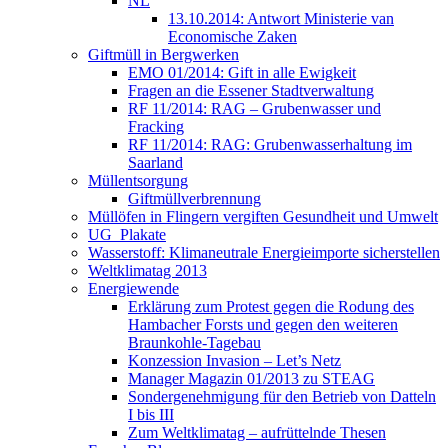
NL
13.10.2014: Antwort Ministerie van
Economische Zaken
Giftmüll in Bergwerken
EMO 01/2014: Gift in alle Ewigkeit
Fragen an die Essener Stadtverwaltung
RF 11/2014: RAG – Grubenwasser und
Fracking
RF 11/2014: RAG: Grubenwasserhaltung im
Saarland
Müllentsorgung
Giftmüllverbrennung
Müllöfen in Flingern vergiften Gesundheit und Umwelt
UG_Plakate
Wasserstoff: Klimaneutrale Energieimporte sicherstellen
Weltklimatag 2013
Energiewende
Erklärung zum Protest gegen die Rodung des
Hambacher Forsts und gegen den weiteren
Braunkohle-Tagebau
Konzession Invasion – Let’s Netz
Manager Magazin 01/2013 zu STEAG
Sondergenehmigung für den Betrieb von Datteln
I bis III
Zum Weltklimatag – aufrüttelnde Thesen