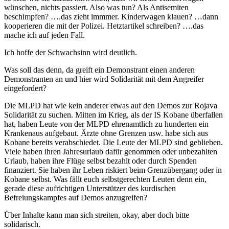
wünschen, nichts passiert. Also was tun? Als Antisemiten
beschimpfen? ….das zieht immmer. Kinderwagen klauen? …dann
kooperieren die mit der Polizei. Hetztartikel schreiben? ….das
mache ich auf jeden Fall.
Ich hoffe der Schwachsinn wird deutlich.
Was soll das denn, da greift ein Demonstrant einen anderen
Demonstranten an und hier wird Solidarität mit dem Angreifer
eingefordert?
Die MLPD hat wie kein anderer etwas auf den Demos zur Rojava
Solidarität zu suchen. Mitten im Krieg, als der IS Kobane überfallen
hat, haben Leute von der MLPD ehrenamtlich zu hunderten ein
Krankenaus aufgebaut. Ärzte ohne Grenzen usw. habe sich aus
Kobane bereits verabschiedet. Die Leute der MLPD sind geblieben.
Viele haben ihren Jahresurlaub dafür genommen oder unbezahlten
Urlaub, haben ihre Flüge selbst bezahlt oder durch Spenden
finanziert. Sie haben ihr Leben riskiert beim Grenzübergang oder in
Kobane selbst. Was fällt euch selbstgerechten Leuten denn ein,
gerade diese aufrichtigen Unterstützer des kurdischen
Befreiungskampfes auf Demos anzugreifen?
Über Inhalte kann man sich streiten, okay, aber doch bitte
solidarisch.