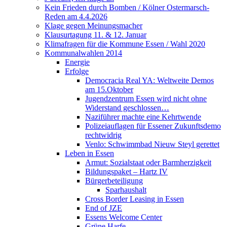
Kein Frieden durch Bomben / Kölner Ostermarsch-
Reden am 4.4.2026
Klage gegen Meinungsmacher
Klausurtagung 11. & 12. Januar
Klimafragen für die Kommune Essen / Wahl 2020
Kommunalwahlen 2014
Energie
Erfolge
Democracia Real YA: Weltweite Demos
am 15.Oktober
Jugendzentrum Essen wird nicht ohne
Widerstand geschlossen…
Naziführer machte eine Kehrtwende
Polizeiauflagen für Essener Zukunftsdemo
rechtwidrig
Venlo: Schwimmbad Nieuw Steyl gerettet
Leben in Essen
Armut: Sozialstaat oder Barmherzigkeit
Bildungspaket – Hartz IV
Bürgerbeteiligung
Sparhaushalt
Cross Border Leasing in Essen
End of JZE
Essens Welcome Center
Grüne Harfe