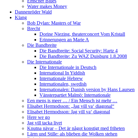
Emscher Blues
Water makes Money
Dannenröder Wald
Klang
Bob Dylan: Masters of War
Brecht
Dorine Niezing, theaterconcert Vom Kristall
Erinnerungen an Marie A
Die Bandbreite
Die Bandbreite: Social Security: Hartz 4
Die Bandbreite: Zu WAZ Duisburg 1.8.2008
Die Internationale
Die Internationale in Deutsch
International In Yiddish
Internationale Hebrew
Internationalen, swedish
Internationalen: Danish version by Hans Laursen
Vänsterpartiet Malmö: Internationale
Een mens is meer … / Ein Mensch ist mehr …
Elisabet Hermodsson: „Jag vill va‘ diagonal“
Elisabet Hermodsson: Jag vill va‘ diagonal
Here we go
Jag vill tacka livet
Knutna nävar – Det är något konstigt med friheten
Lärm und Stille: als blieben die Wolken stehen