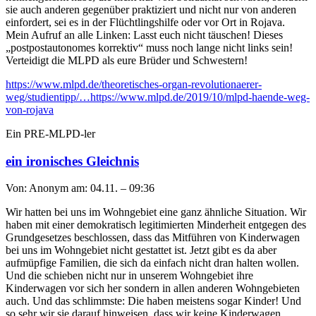
sie auch anderen gegenüber praktiziert und nicht nur von anderen
einfordert, sei es in der Flüchtlingshilfe oder vor Ort in Rojava.
Mein Aufruf an alle Linken: Lasst euch nicht täuschen! Dieses
„postpostautonomes korrektiv“ muss noch lange nicht links sein!
Verteidigt die MLPD als eure Brüder und Schwestern!
https://www.mlpd.de/theoretisches-organ-revolutionaerer-
weg/studientipp/…https://www.mlpd.de/2019/10/mlpd-haende-weg-
von-rojava
Ein PRE-MLPD-ler
ein ironisches Gleichnis
Von: Anonym am: 04.11. – 09:36
Wir hatten bei uns im Wohngebiet eine ganz ähnliche Situation. Wir
haben mit einer demokratisch legitimierten Minderheit entgegen des
Grundgesetzes beschlossen, dass das Mitführen von Kinderwagen
bei uns im Wohngebiet nicht gestattet ist. Jetzt gibt es da aber
aufmüpfige Familien, die sich da einfach nicht dran halten wollen.
Und die schieben nicht nur in unserem Wohngebiet ihre
Kinderwagen vor sich her sondern in allen anderen Wohngebieten
auch. Und das schlimmste: Die haben meistens sogar Kinder! Und
so sehr wir sie darauf hinweisen, dass wir keine Kinderwagen