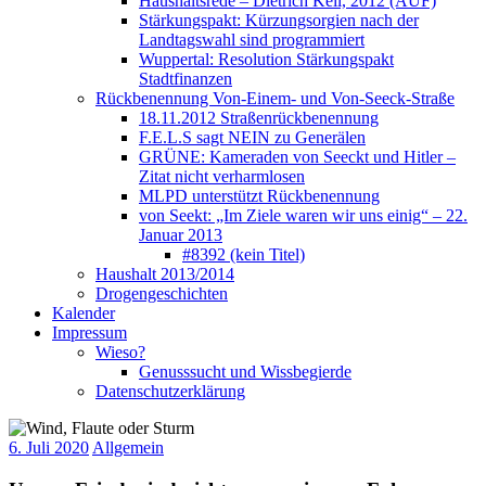
Haushaltsrede – Dietrich Keil, 2012 (AUF)
Stärkungspakt: Kürzungsorgien nach der
Landtagswahl sind programmiert
Wuppertal: Resolution Stärkungspakt
Stadtfinanzen
Rückbenennung Von-Einem- und Von-Seeck-Straße
18.11.2012 Straßenrückbenennung
F.E.L.S sagt NEIN zu Generälen
GRÜNE: Kameraden von Seeckt und Hitler –
Zitat nicht verharmlosen
MLPD unterstützt Rückbenennung
von Seekt: „Im Ziele waren wir uns einig“ – 22.
Januar 2013
#8392 (kein Titel)
Haushalt 2013/2014
Drogengeschichten
Kalender
Impressum
Wieso?
Genusssucht und Wissbegierde
Datenschutzerklärung
6. Juli 2020
Allgemein