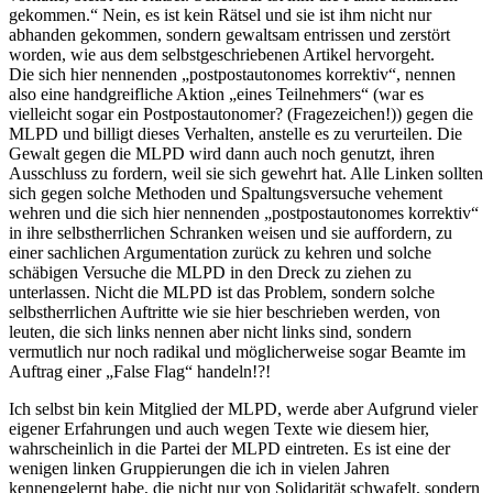
gekommen.“ Nein, es ist kein Rätsel und sie ist ihm nicht nur
abhanden gekommen, sondern gewaltsam entrissen und zerstört
worden, wie aus dem selbstgeschriebenen Artikel hervorgeht.
Die sich hier nennenden „postpostautonomes korrektiv“, nennen
also eine handgreifliche Aktion „eines Teilnehmers“ (war es
vielleicht sogar ein Postpostautonomer? (Fragezeichen!)) gegen die
MLPD und billigt dieses Verhalten, anstelle es zu verurteilen. Die
Gewalt gegen die MLPD wird dann auch noch genutzt, ihren
Ausschluss zu fordern, weil sie sich gewehrt hat. Alle Linken sollten
sich gegen solche Methoden und Spaltungsversuche vehement
wehren und die sich hier nennenden „postpostautonomes korrektiv“
in ihre selbstherrlichen Schranken weisen und sie auffordern, zu
einer sachlichen Argumentation zurück zu kehren und solche
schäbigen Versuche die MLPD in den Dreck zu ziehen zu
unterlassen. Nicht die MLPD ist das Problem, sondern solche
selbstherrlichen Auftritte wie sie hier beschrieben werden, von
leuten, die sich links nennen aber nicht links sind, sondern
vermutlich nur noch radikal und möglicherweise sogar Beamte im
Auftrag einer „False Flag“ handeln!?!
Ich selbst bin kein Mitglied der MLPD, werde aber Aufgrund vieler
eigener Erfahrungen und auch wegen Texte wie diesem hier,
wahrscheinlich in die Partei der MLPD eintreten. Es ist eine der
wenigen linken Gruppierungen die ich in vielen Jahren
kennengelernt habe, die nicht nur von Solidarität schwafelt, sondern