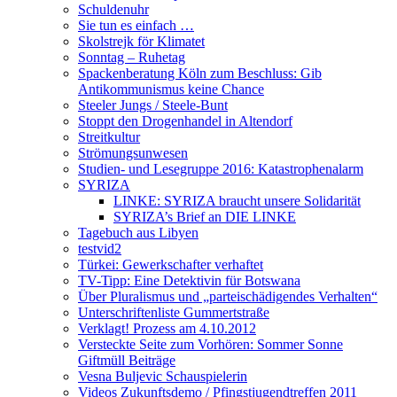
Schuldenuhr
Sie tun es einfach …
Skolstrejk för Klimatet
Sonntag – Ruhetag
Spackenberatung Köln zum Beschluss: Gib
Antikommunismus keine Chance
Steeler Jungs / Steele-Bunt
Stoppt den Drogenhandel in Altendorf
Streitkultur
Strömungsunwesen
Studien- und Lesegruppe 2016: Katastrophenalarm
SYRIZA
LINKE: SYRIZA braucht unsere Solidarität
SYRIZA’s Brief an DIE LINKE
Tagebuch aus Libyen
testvid2
Türkei: Gewerkschafter verhaftet
TV-Tipp: Eine Detektivin für Botswana
Über Pluralismus und „parteischädigendes Verhalten“
Unterschriftenliste Gummertstraße
Verklagt! Prozess am 4.10.2012
Versteckte Seite zum Vorhören: Sommer Sonne
Giftmüll Beiträge
Vesna Buljevic Schauspielerin
Videos Zukunftsdemo / Pfingstjugendtreffen 2011