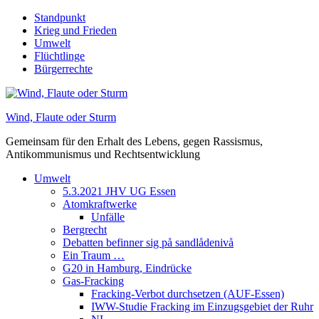
Skip
Standpunkt
to
Krieg und Frieden
content
Umwelt
Flüchtlinge
Bürgerrechte
Wind, Flaute oder Sturm
Gemeinsam für den Erhalt des Lebens, gegen Rassismus,
Antikommunismus und Rechtsentwicklung
Umwelt
5.3.2021 JHV UG Essen
Atomkraftwerke
Unfälle
Bergrecht
Debatten befinner sig på sandlådenivå
Ein Traum …
G20 in Hamburg, Eindrücke
Gas-Fracking
Fracking-Verbot durchsetzen (AUF-Essen)
IWW-Studie Fracking im Einzugsgebiet der Ruhr