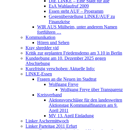
DIE LINKE – Eine Stadt für alle
EsA Wahlaufruf 2009
Essen steht AUF – Programm
Gegenüberstellung LINKE/AUF zu
Finanzkrise
WIR AUS Mülheim, unter anderem Namen
fortführen …
Kommunikation
Hören und Sehen
Kray shredder vid
Kritik zur geplanten Friedensdemo am 3.10 in Berlin
Kundgebung am 10. Dezember 2025 gegen
Abschiebung
Kurzfristig verschoben: Aktuelle Info:
LINKE-Essen
Fragen an die Neuen im Stadtrat
Wolfgang Freye
Wolfgang Freye über Transparenz
Kreisverband
Aktionsvorschläge für den landesweiten
Aktionstag Kommunalfinanzen am 9.
April 2011
MV 13. April Einladung
Linker Aschermittwoch
Linker Parteitag 2011 Erfurt