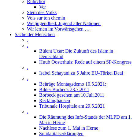
Ruhrchor
Ver
Stem des Volks
Vois sur ton chemin
Weltjugendlied: Jugend aller Nationen
Wir lernen im Vorwärtsgehen …
Sache der Menschen
.
.
Bülent Ucar: Die Zukunft des Islam in
Deutschland
Huub Oosterhuis: Rede auf einem SP-Kongress
.
Isabel Schayani zu 5 Jahre EU-Türkei Deal
.
Beiträge Montagsdemo 10.5.2021:
Bilder Borbeck 23.7.2011
Borbeck gesehen am 10.Juli.2011
Recklinghausen
Tribunale Hospitale am 29.5.2021
.
Die Räumung des Info-Stands der MLPD am 1.
Mai in Herne
Nachlese zum 1. Mai in Herne
Solidaritätserklärungen