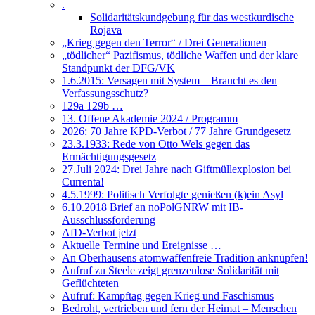
.
Solidaritätskundgebung für das westkurdische
Rojava
„Krieg gegen den Terror“ / Drei Generationen
„tödlicher“ Pazifismus, tödliche Waffen und der klare
Standpunkt der DFG/VK
1.6.2015: Versagen mit System – Braucht es den
Verfassungsschutz?
129a 129b …
13. Offene Akademie 2024 / Programm
2026: 70 Jahre KPD-Verbot / 77 Jahre Grundgesetz
23.3.1933: Rede von Otto Wels gegen das
Ermächtigungsgesetz
27.Juli 2024: Drei Jahre nach Giftmüllexplosion bei
Currenta!
4.5.1999: Politisch Verfolgte genießen (k)ein Asyl
6.10.2018 Brief an noPolGNRW mit IB-
Ausschlussforderung
AfD-Verbot jetzt
Aktuelle Termine und Ereignisse …
An Oberhausens atomwaffenfreie Tradition anknüpfen!
Aufruf zu Steele zeigt grenzenlose Solidarität mit
Geflüchteten
Aufruf: Kampftag gegen Krieg und Faschismus
Bedroht, vertrieben und fern der Heimat – Menschen