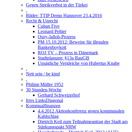
Gegen Streikverbot in der Türkei
.
Bilder: TTIP Demo Hannover 23.4.2016
Recht & Unrecht
Cuban Five
Leonard Peltier
Oury-Jalloh-Prozess
PM 15.10.2012: Beweise für illegalen
Bankenboykott
ROJ TV – Prozess in Dänemark
Stadtplanung: §13a BauGB
Unsägliche Vergleiche von Hubertus Knabe
.
Nett sein / be kind
.
Philipp Müller 1952
30 Stunden-Woche
Gerhard Schweizerhof
Irres LinksDiagonal
Kommualfinanzen
4.4.2012 Aktionkonferenz gegen kommunalen
Kahlschlag
Dietrich Keil zum Teilnahmeantrag der Stadt am
Stärkungspakt NRW