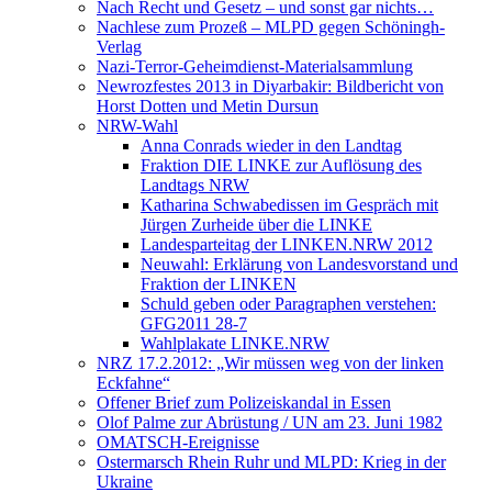
Nach Recht und Gesetz – und sonst gar nichts…
Nachlese zum Prozeß – MLPD gegen Schöningh-
Verlag
Nazi-Terror-Geheimdienst-Materialsammlung
Newrozfestes 2013 in Diyarbakir: Bildbericht von
Horst Dotten und Metin Dursun
NRW-Wahl
Anna Conrads wieder in den Landtag
Fraktion DIE LINKE zur Auflösung des
Landtags NRW
Katharina Schwabedissen im Gespräch mit
Jürgen Zurheide über die LINKE
Landesparteitag der LINKEN.NRW 2012
Neuwahl: Erklärung von Landesvorstand und
Fraktion der LINKEN
Schuld geben oder Paragraphen verstehen:
GFG2011 28-7
Wahlplakate LINKE.NRW
NRZ 17.2.2012: „Wir müssen weg von der linken
Eckfahne“
Offener Brief zum Polizeiskandal in Essen
Olof Palme zur Abrüstung / UN am 23. Juni 1982
OMATSCH-Ereignisse
Ostermarsch Rhein Ruhr und MLPD: Krieg in der
Ukraine