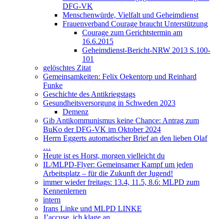
DFG-VK
Menschenwürde, Vielfalt und Geheimdienst
Frauenverband Courage braucht Unterstützung
Courage zum Gerichtstermin am
16.6.2015
Geheimdienst-Bericht-NRW 2013 S.100-
101
gelöschtes Zitat
Gemeinsamkeiten: Felix Oekentorp und Reinhard
Funke
Geschichte des Antikriegstags
Gesundheitsversorgung in Schweden 2023
Demenz
Gib Antikommunismus keine Chance: Antrag zum
BuKo der DFG-VK im Oktober 2024
Herrn Eggerts automatischer Brief an den lieben Olaf
…
Heute ist es Horst, morgen vielleicht du
IL/MLPD-Flyer: Gemeinsamer Kampf um jeden
Arbeitsplatz – für die Zukunft der Jugend!
immer wieder freitags: 13.4, 11.5, 8.6: MLPD zum
Kennenlernen
intern
Irans Linke und MLPD LINKE
J’accuse, ich klage an