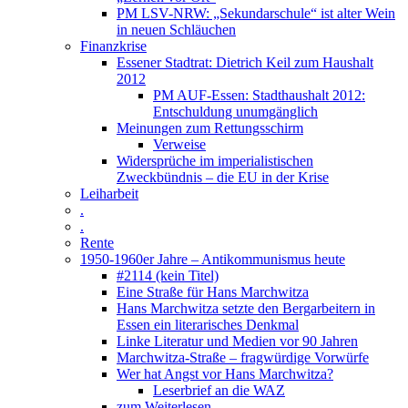
PM LSV-NRW: „Sekundarschule“ ist alter Wein
in neuen Schläuchen
Finanzkrise
Essener Stadtrat: Dietrich Keil zum Haushalt
2012
PM AUF-Essen: Stadthaushalt 2012:
Entschuldung unumgänglich
Meinungen zum Rettungsschirm
Verweise
Widersprüche im imperialistischen
Zweckbündnis – die EU in der Krise
Leiharbeit
.
.
Rente
1950-1960er Jahre – Antikommunismus heute
#2114 (kein Titel)
Eine Straße für Hans Marchwitza
Hans Marchwitza setzte den Bergarbeitern in
Essen ein literarisches Denkmal
Linke Literatur und Medien vor 90 Jahren
Marchwitza-Straße – fragwürdige Vorwürfe
Wer hat Angst vor Hans Marchwitza?
Leserbrief an die WAZ
zum Weiterlesen