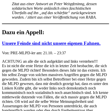
Zitat aus einer Antwort an Peter Weispfeninng, dessen
solidarischen Worte anlässlich eines faschistischen
Überfalls auf ihn „auf das schärfste“ zurückgewiesen
wurden. / zitiert aus einer Veröffentlichung von RABA.
Dazu ein Appell:
Unsere Feinde sind nicht unsere eigenen Fahnen.
Von: PRE-MLPD-ler am: 21.10. – 23:37
ACHTUNG an alle die sich aufgeklärt und links verstehen!!!
Es ist nicht die erste Hetze die ich in letzter Zeit beobachte, die sich
gegen die MLPD richtet! Besonders dieses Jahr ist das extrem. Ich
bin selbst Zeuge von solchen massiven Angriffen gegen die MLPD
geworden. Zudem bin ich selbst Betroffener bei einer Hetze gegen
die MLPD gewesen, dass mir deutlich gezeigt hat, dass es unter den
Linken Kräfte gibt, die weder links noch demokratisch noch
kommunistisch noch sozialistisch noch anarchistisch sind. Ich kenne
mittlerweile dutzende von Fällen, die sich massiv gegen die MLPD
richten. Oft wird auf die selbe Weise Meinungsfreiheit und
Äusserungen der MLPD von Personen unterdrückt, die auch
handgreiflich werden oder dies durch Freiheitsentzug über