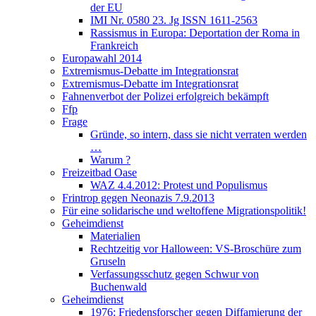
der EU
IMI Nr. 0580 23. Jg ISSN 1611-2563
Rassismus in Europa: Deportation der Roma in
Frankreich
Europawahl 2014
Extremismus-Debatte im Integrationsrat
Extremismus-Debatte im Integrationsrat
Fahnenverbot der Polizei erfolgreich bekämpft
Ffp
Frage
Gründe, so intern, dass sie nicht verraten werden
…
Warum ?
Freizeitbad Oase
WAZ 4.4.2012: Protest und Populismus
Frintrop gegen Neonazis 7.9.2013
Für eine solidarische und weltoffene Migrationspolitik!
Geheimdienst
Materialien
Rechtzeitig vor Halloween: VS-Broschüre zum
Gruseln
Verfassungsschutz gegen Schwur von
Buchenwald
Geheimdienst
1976: Friedensforscher gegen Diffamierung der