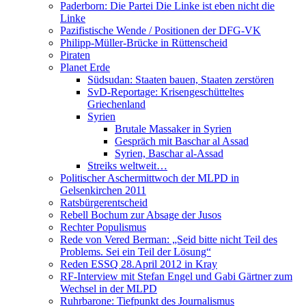
Paderborn: Die Partei Die Linke ist eben nicht die
Linke
Pazifistische Wende / Positionen der DFG-VK
Philipp-Müller-Brücke in Rüttenscheid
Piraten
Planet Erde
Südsudan: Staaten bauen, Staaten zerstören
SvD-Reportage: Krisengeschütteltes
Griechenland
Syrien
Brutale Massaker in Syrien
Gespräch mit Baschar al Assad
Syrien, Baschar al-Assad
Streiks weltweit…
Politischer Aschermittwoch der MLPD in
Gelsenkirchen 2011
Ratsbürgerentscheid
Rebell Bochum zur Absage der Jusos
Rechter Populismus
Rede von Vered Berman: „Seid bitte nicht Teil des
Problems. Sei ein Teil der Lösung“
Reden ESSQ 28.April 2012 in Kray
RF-Interview mit Stefan Engel und Gabi Gärtner zum
Wechsel in der MLPD
Ruhrbarone: Tiefpunkt des Journalismus