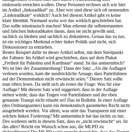
einkesseln erreichen wollen. Diese Personen rechnen sich wie hier
im Artikel „linksradikal“ zu. Aber wer sind diese sich oft nennenden
„Linksradikale“ wirklich? Auch bei diesem Artikel gibt es keine
klare Identität. Niemand weiss wer das wirklich geschrieben hat.
Das sollte misstrauisch machen! Man erkennt die selbsternannten
und falschen linksradikalen daran, dass sie nicht gewillt sind,
sachlich zu bleiben und sachlich zu diskutieren. Genau das zu tun,
ist ein wichtiges Merkmal echter linker Politik und nicht, sich
Diskussionen zu entziehen.
Bestes Beispiel dafür ist dieser Artikel selbst, mit dem Streitpunkt
der Fahnen: Im Artikel wird geschrieben, dass auf dem Plakat
„Freiheit für Palästina und Kurdistan“ stand. Ist das antisemitisch?
Wo ist hier der Zusammenhang? Dann der Satz: „Als die Auflagen
verlesen wurden, kam die ausdrückliche Ansage, dass Parteifahnen
auf der Demonstration nicht erwünscht seien.“ Diesen Satz sollte
man öfters lesen. Da stellt sich als erstes die Frage: Was für eine
Auflage? Mit diesem Satz wird suggeriert, dass in der Auflage
stehen würde, dass das Tragen von Parteifahnen und der eben
genannte Transpi nicht erlaubt sei! Das ist Bullshit. In einer Auflage
(des Ordnungsamtes) kann ein demokratisch garantiertes Recht nicht
ausgehebelt werden. Vor allem, was stört das Transparent mit einer
solchen linken Forderung? Mit antisemitisch hat das nichts zu tun.
Des weiteren steht in diesem Satz, dass es „nicht erwünscht“ sei. Ist
das alles? Reicht ein Wunsch schon aus, die MLPD zu
diskreditieren? Die MLPD weist zurecht darauf hin, dass das Tragen