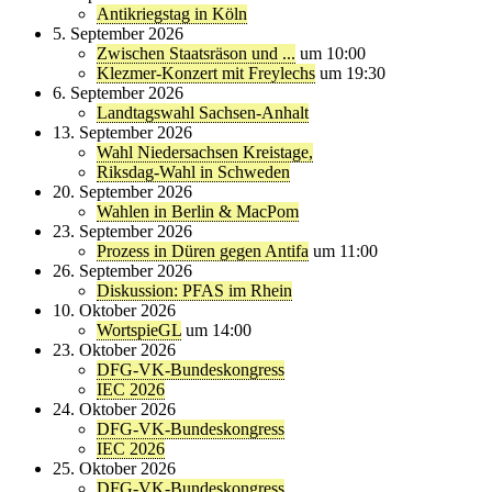
Antikriegstag in Köln
5. September 2026
Zwischen Staatsräson und ...
um 10:00
Klezmer-Konzert mit Freylechs
um 19:30
6. September 2026
Landtagswahl Sachsen-Anhalt
13. September 2026
Wahl Niedersachsen Kreistage,
Riksdag-Wahl in Schweden
20. September 2026
Wahlen in Berlin & MacPom
23. September 2026
Prozess in Düren gegen Antifa
um 11:00
26. September 2026
Diskussion: PFAS im Rhein
10. Oktober 2026
WortspieGL
um 14:00
23. Oktober 2026
DFG-VK-Bundeskongress
IEC 2026
24. Oktober 2026
DFG-VK-Bundeskongress
IEC 2026
25. Oktober 2026
DFG-VK-Bundeskongress