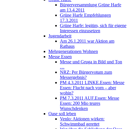
Bürgerversammlung Grüne Harfe
am 13.4.2011
Grüne Harfe Empfehlungen
17.3.2011
Grüne Harfe: legitim, sich für eigene
Interessen einzusetzen
Jugendarbeit
Am 26.1.2011 war Aktion am
Rathaus
Mehrgenerationen Wohnen
Messe Essen
Messe und Gruga in Bild und Ton
…
NRZ: Per Bürgervotum zum
Messergebnis?
PM 4.3.2011 LINKE.Essen: Messe
Essen: Flucht nach vorn – aber
wohin?
PM 7.3.2011 AUF.Essen: Messe
Essen: 200 Mio teures
Wunschdenken
Oase soll leben
Venlo: Aktionen wirken:
Schwimmbad gerettet