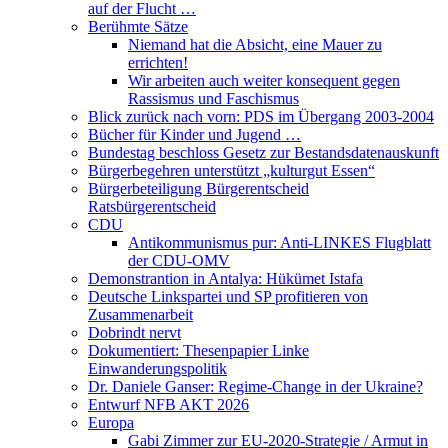
auf der Flucht …
Berühmte Sätze
Niemand hat die Absicht, eine Mauer zu
errichten!
Wir arbeiten auch weiter konsequent gegen
Rassismus und Faschismus
Blick zurück nach vorn: PDS im Übergang 2003-2004
Bücher für Kinder und Jugend …
Bundestag beschloss Gesetz zur Bestandsdatenauskunft
Bürgerbegehren unterstützt „kulturgut Essen“
Bürgerbeteiligung Bürgerentscheid
Ratsbürgerentscheid
CDU
Antikommunismus pur: Anti-LINKES Flugblatt
der CDU-OMV
Demonstrantion in Antalya: Hükümet Istafa
Deutsche Linkspartei und SP profitieren von
Zusammenarbeit
Dobrindt nervt
Dokumentiert: Thesenpapier Linke
Einwanderungspolitik
Dr. Daniele Ganser: Regime-Change in der Ukraine?
Entwurf NFB AKT 2026
Europa
Gabi Zimmer zur EU-2020-Strategie / Armut in