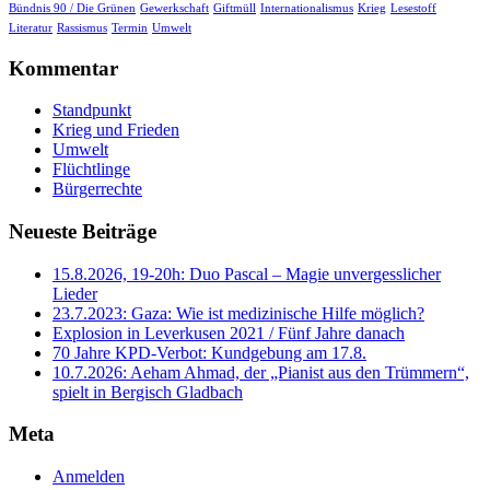
Bündnis 90 / Die Grünen
Gewerkschaft
Giftmüll
Internationalismus
Krieg
Lesestoff
Literatur
Rassismus
Termin
Umwelt
Kommentar
Standpunkt
Krieg und Frieden
Umwelt
Flüchtlinge
Bürgerrechte
Neueste Beiträge
15.8.2026, 19-20h: Duo Pascal – Magie unvergesslicher
Lieder
23.7.2023: Gaza: Wie ist medizinische Hilfe möglich?
Explosion in Leverkusen 2021 / Fünf Jahre danach
70 Jahre KPD‑Verbot: Kundgebung am 17.8.
10.7.2026: Aeham Ahmad, der „Pianist aus den Trümmern“,
spielt in Bergisch Gladbach
Meta
Anmelden