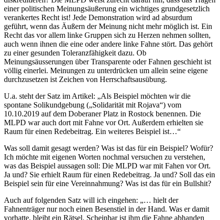
einer politischen Meinungsäußerung ein wichtiges grundgesetzlich
verankertes Recht ist! Jede Demonstration wird ad absurdum
geführt, wenn das Äußern der Meinung nicht mehr möglich ist. Ein
Recht das vor allem linke Gruppen sich zu Herzen nehmen sollten,
auch wenn ihnen die eine oder andere linke Fahne stört. Das gehört
zu einer gesunden Toleranzfähigkeit dazu. Ob
Meinungsäusserungen über Transparente oder Fahnen geschieht ist
völlig einerlei. Meinungen zu unterdrücken um allein seine eigene
durchzusetzen ist Zeichen von Herrschaftsausübung.
U.a. steht der Satz im Artikel: „Als Beispiel möchten wir die
spontane Solikundgebung („Solidarität mit Rojava“) vom
10.10.2019 auf dem Doberaner Platz in Rostock benennen. Die
MLPD war auch dort mit Fahne vor Ort. Außerdem erhielten sie
Raum für einen Redebeitrag. Ein weiteres Beispiel ist…“
Was soll damit gesagt werden? Was ist das für ein Beispiel? Wofür?
Ich möchte mit eigenen Worten nochmal versuchen zu verstehen,
was das Beispiel aussagen soll: Die MLPD war mit Fahen vor Ort.
Ja und? Sie erhielt Raum für einen Redebeitrag. Ja und? Soll das ein
Beispiel sein für eine Vereinnahmung? Was ist das für ein Bullshit?
Auch auf folgenden Satz will ich eingehen: „… hielt der
Fahnenträger nur noch einen Besenstiel in der Hand. Was er damit
vorhatte, bleibt ein Rätsel. Scheinbar ist ihm die Fahne abhanden