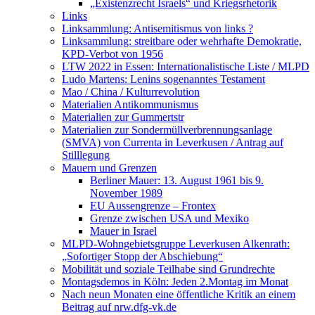
„Existenzrecht Israels“ und Kriegsrhetorik
Links
Linksammlung: Antisemitismus von links ?
Linksammlung: streitbare oder wehrhafte Demokratie,
KPD-Verbot von 1956
LTW 2022 in Essen: Internationalistische Liste / MLPD
Ludo Martens: Lenins sogenanntes Testament
Mao / China / Kulturrevolution
Materialien Antikommunismus
Materialien zur Gummertstr
Materialien zur Sondermüllverbrennungsanlage
(SMVA) von Currenta in Leverkusen / Antrag auf
Stilllegung
Mauern und Grenzen
Berliner Mauer: 13. August 1961 bis 9.
November 1989
EU Aussengrenze – Frontex
Grenze zwischen USA und Mexiko
Mauer in Israel
MLPD-Wohngebietsgruppe Leverkusen Alkenrath:
„Sofortiger Stopp der Abschiebung“
Mobilität und soziale Teilhabe sind Grundrechte
Montagsdemos in Köln: Jeden 2.Montag im Monat
Nach neun Monaten eine öffentliche Kritik an einem
Beitrag auf nrw.dfg-vk.de