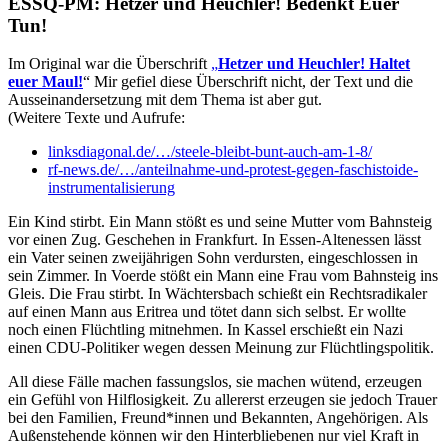
ESSQ-PM: Hetzer und Heuchler! Bedenkt Euer
Tun!
Im Original war die Überschrift
„
Hetzer und Heuchler! Haltet
euer Maul!
“ Mir gefiel diese Überschrift nicht, der Text und die
Ausseinandersetzung mit dem Thema ist aber gut.
(Weitere Texte und Aufrufe:
linksdiagonal.de/…/steele-bleibt-bunt-auch-am-1-8/
rf-news.de/…/anteilnahme-und-protest-gegen-faschistoide-
instrumentalisierung
Ein Kind stirbt. Ein Mann stößt es und seine Mutter vom Bahnsteig
vor einen Zug. Geschehen in Frankfurt. In Essen-Altenessen lässt
ein Vater seinen zweijährigen Sohn verdursten, eingeschlossen in
sein Zimmer. In Voerde stößt ein Mann eine Frau vom Bahnsteig ins
Gleis. Die Frau stirbt. In Wächtersbach schießt ein Rechtsradikaler
auf einen Mann aus Eritrea und tötet dann sich selbst. Er wollte
noch einen Flüchtling mitnehmen. In Kassel erschießt ein Nazi
einen CDU-Politiker wegen dessen Meinung zur Flüchtlingspolitik.
All diese Fälle machen fassungslos, sie machen wütend, erzeugen
ein Gefühl von Hilflosigkeit. Zu allererst erzeugen sie jedoch Trauer
bei den Familien, Freund*innen und Bekannten, Angehörigen. Als
Außenstehende können wir den Hinterbliebenen nur viel Kraft in