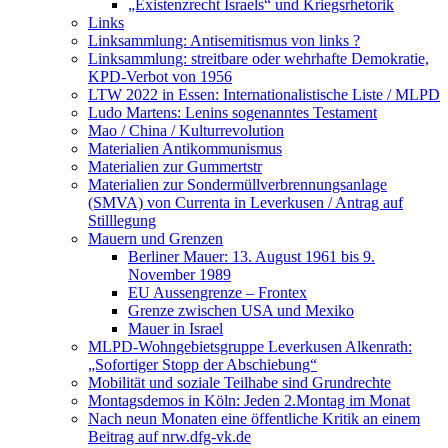
„Existenzrecht Israels“ und Kriegsrhetorik
Links
Linksammlung: Antisemitismus von links ?
Linksammlung: streitbare oder wehrhafte Demokratie,
KPD-Verbot von 1956
LTW 2022 in Essen: Internationalistische Liste / MLPD
Ludo Martens: Lenins sogenanntes Testament
Mao / China / Kulturrevolution
Materialien Antikommunismus
Materialien zur Gummertstr
Materialien zur Sondermüllverbrennungsanlage
(SMVA) von Currenta in Leverkusen / Antrag auf
Stilllegung
Mauern und Grenzen
Berliner Mauer: 13. August 1961 bis 9.
November 1989
EU Aussengrenze – Frontex
Grenze zwischen USA und Mexiko
Mauer in Israel
MLPD-Wohngebietsgruppe Leverkusen Alkenrath:
„Sofortiger Stopp der Abschiebung“
Mobilität und soziale Teilhabe sind Grundrechte
Montagsdemos in Köln: Jeden 2.Montag im Monat
Nach neun Monaten eine öffentliche Kritik an einem
Beitrag auf nrw.dfg-vk.de