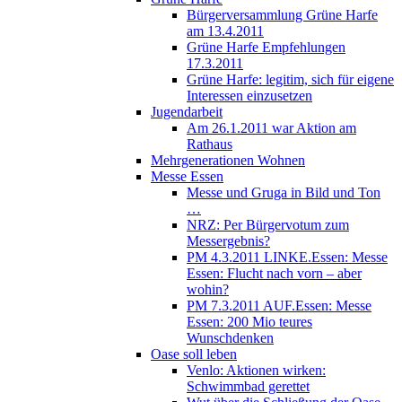
Bürgerversammlung Grüne Harfe
am 13.4.2011
Grüne Harfe Empfehlungen
17.3.2011
Grüne Harfe: legitim, sich für eigene
Interessen einzusetzen
Jugendarbeit
Am 26.1.2011 war Aktion am
Rathaus
Mehrgenerationen Wohnen
Messe Essen
Messe und Gruga in Bild und Ton
…
NRZ: Per Bürgervotum zum
Messergebnis?
PM 4.3.2011 LINKE.Essen: Messe
Essen: Flucht nach vorn – aber
wohin?
PM 7.3.2011 AUF.Essen: Messe
Essen: 200 Mio teures
Wunschdenken
Oase soll leben
Venlo: Aktionen wirken:
Schwimmbad gerettet