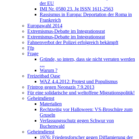
der EU
IMI Nr. 0580 23. Jg ISSN 1611-2563
Rassismus in Europa: Deportation der Roma in
Frankreich
Europawahl 2014
Extremismus-Debatte im Integrationsrat
Extremismus-Debatte im Integrationsrat
Fahnenverbot der Polizei erfolgreich bekämpft
Ffp
Frage
Gründe, so intern, dass sie nicht verraten werden
…
Warum ?
Freizeitbad Oase
WAZ 4.4.2012: Protest und Populismus
Frintrop gegen Neonazis 7.9.2013
Für eine solidarische und weltoffene Migrationspolitik!
Geheimdienst
Materialien
Rechtzeitig vor Halloween: VS-Broschüre zum
Gruseln
Verfassungsschutz gegen Schwur von
Buchenwald
Geheimdienst
1976: Friedensforscher gegen Diffamierung der