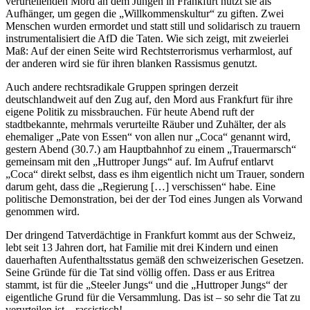
verurteilenden Mord an dem Jungen in Frankfurt nutzt sie als
Aufhänger, um gegen die „Willkommenskultur“ zu giften. Zwei
Menschen wurden ermordet und statt still und solidarisch zu trauern
instrumentalisiert die AfD die Taten. Wie sich zeigt, mit zweierlei
Maß: Auf der einen Seite wird Rechtsterrorismus verharmlost, auf
der anderen wird sie für ihren blanken Rassismus genutzt.
Auch andere rechtsradikale Gruppen springen derzeit
deutschlandweit auf den Zug auf, den Mord aus Frankfurt für ihre
eigene Politik zu missbrauchen. Für heute Abend ruft der
stadtbekannte, mehrmals verurteilte Räuber und Zuhälter, der als
ehemaliger „Pate von Essen“ von allen nur „Coca“ genannt wird,
gestern Abend (30.7.) am Hauptbahnhof zu einem „Trauermarsch“
gemeinsam mit den „Huttroper Jungs“ auf. Im Aufruf entlarvt
„Coca“ direkt selbst, dass es ihm eigentlich nicht um Trauer, sondern
darum geht, dass die „Regierung […] verschissen“ habe. Eine
politische Demonstration, bei der der Tod eines Jungen als Vorwand
genommen wird.
Der dringend Tatverdächtige in Frankfurt kommt aus der Schweiz,
lebt seit 13 Jahren dort, hat Familie mit drei Kindern und einen
dauerhaften Aufenthaltsstatus gemäß den schweizerischen Gesetzen.
Seine Gründe für die Tat sind völlig offen. Dass er aus Eritrea
stammt, ist für die „Steeler Jungs“ und die „Huttroper Jungs“ der
eigentliche Grund für die Versammlung. Das ist – so sehr die Tat zu
verurteilen ist – rassistisch!