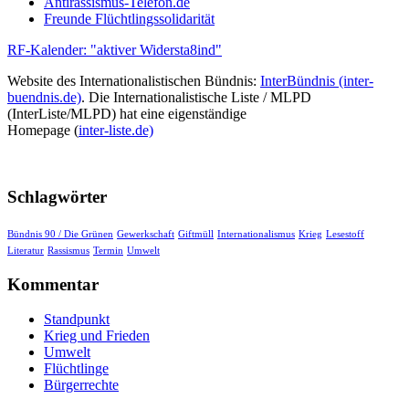
Antirassismus-Telefon.de
Freunde Flüchtlingssolidarität
RF-Kalender: "aktiver Widersta8ind"
Website des Internationalistischen Bündnis:
InterBündnis (inter-
buendnis.de)
. Die Internationalistische Liste / MLPD
(InterListe/MLPD) hat eine eigenständige
Homepage (
inter-liste.de)
Schlagwörter
Bündnis 90 / Die Grünen
Gewerkschaft
Giftmüll
Internationalismus
Krieg
Lesestoff
Literatur
Rassismus
Termin
Umwelt
Kommentar
Standpunkt
Krieg und Frieden
Umwelt
Flüchtlinge
Bürgerrechte