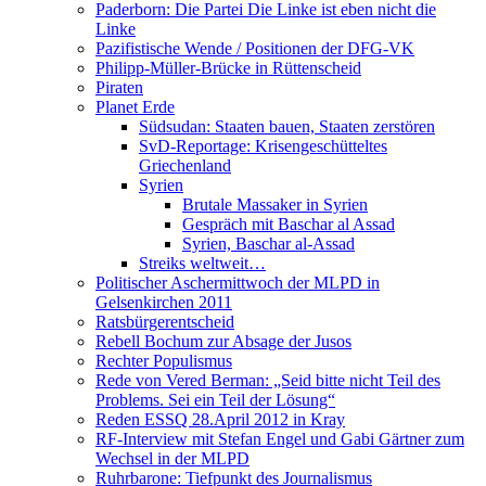
Paderborn: Die Partei Die Linke ist eben nicht die
Linke
Pazifistische Wende / Positionen der DFG-VK
Philipp-Müller-Brücke in Rüttenscheid
Piraten
Planet Erde
Südsudan: Staaten bauen, Staaten zerstören
SvD-Reportage: Krisengeschütteltes
Griechenland
Syrien
Brutale Massaker in Syrien
Gespräch mit Baschar al Assad
Syrien, Baschar al-Assad
Streiks weltweit…
Politischer Aschermittwoch der MLPD in
Gelsenkirchen 2011
Ratsbürgerentscheid
Rebell Bochum zur Absage der Jusos
Rechter Populismus
Rede von Vered Berman: „Seid bitte nicht Teil des
Problems. Sei ein Teil der Lösung“
Reden ESSQ 28.April 2012 in Kray
RF-Interview mit Stefan Engel und Gabi Gärtner zum
Wechsel in der MLPD
Ruhrbarone: Tiefpunkt des Journalismus