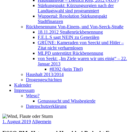
Haushaltsrede – Dietrich Keil, 2012 (AUF)
Stärkungspakt: Kürzungsorgien nach der
Landtagswahl sind programmiert
Wuppertal: Resolution Stärkungspakt
Stadtfinanzen
Rückbenennung Von-Einem- und Von-Seeck-Straße
18.11.2012 Straßenrückbenennung
F.E.L.S sagt NEIN zu Generälen
GRÜNE: Kameraden von Seeckt und Hitler –
Zitat nicht verharmlosen
MLPD unterstützt Rückbenennung
von Seekt: „Im Ziele waren wir uns einig“ – 22.
Januar 2013
#8392 (kein Titel)
Haushalt 2013/2014
Drogengeschichten
Kalender
Impressum
Wieso?
Genusssucht und Wissbegierde
Datenschutzerklärung
1. August 2019
Allgemein