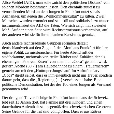
Alice Weidel (AfD), man solle „nicht den politischen Diskurs“ von
solchen Mördern bestimmen lassen. Den ebenfalls zutiefst zu
verurteilenden Mord an dem Jungen in Frankfurt nutzt sie als
Aufhänger, um gegen die „Willkommenskultur“ zu giften. Zwei
Menschen wurden ermordet und statt still und solidarisch zu trauern
instrumentalisiert die AfD die Taten. Wie sich zeigt, mit zweierlei
Maß: Auf der einen Seite wird Rechtsterrorismus verharmlost, auf
der anderen wird sie für ihren blanken Rassismus genutzt.
Auch andere rechtsradikale Gruppen springen derzeit
deutschlandweit auf den Zug auf, den Mord aus Frankfurt für ihre
eigene Politik zu missbrauchen. Für heute Abend ruft der
stadtbekannte, mehrmals verurteilte Räuber und Zuhälter, der als
ehemaliger „Pate von Essen“ von allen nur „Coca“ genannt wird,
gestern Abend (30.7.) am Hauptbahnhof zu einem „Trauermarsch“
gemeinsam mit den „Huttroper Jungs“ auf. Im Aufruf entlarvt
„Coca“ direkt selbst, dass es ihm eigentlich nicht um Trauer, sondern
darum geht, dass die „Regierung […] verschissen“ habe. Eine
politische Demonstration, bei der der Tod eines Jungen als Vorwand
genommen wird.
Der dringend Tatverdächtige in Frankfurt kommt aus der Schweiz,
lebt seit 13 Jahren dort, hat Familie mit drei Kindern und einen
dauerhaften Aufenthaltsstatus gemäß den schweizerischen Gesetzen.
Seine Gründe für die Tat sind völlig offen. Dass er aus Eritrea