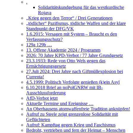
.
Solidaritätskundgebung für das westkurdische
Rojava
„Krieg gegen den Terror“ / Drei Generationen
„tödlicher“ Pazifismus, tödliche Waffen und der klare
Standpunkt der DFG/VK
1.6.2015: Versagen mit System – Braucht es den
Verfassungsschutz?
129a 129b …
13. Offene Akademie 2024 / Programm
2026: 70 Jahre KPD-Verbot / 77 Jahre Grundgesetz
23.3.1933: Rede von Otto Wels gegen das
Ermächtigungsgesetz
27.Juli 2024: Drei Jahre nach Giftmüllexplosion bei
Currenta!
4.5.1999: Politisch Verfolgte genießen (k)ein Asyl
6.10.2018 Brief an noPolGNRW mit IB-
Ausschlussforderung
AfD-Verbot jetzt
Aktuelle Termine und Ereignisse …
An Oberhausens atomwaffenfreie Tradition anknüpfen!
Aufruf zu Steele zeigt grenzenlose Solidarität mit
Geflüchteten
Aufruf: Kampftag gegen Krieg und Faschismus
Bedroht, vertrieben und fern der Heimat – Menschen