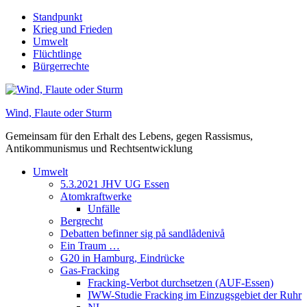
Skip
Standpunkt
to
Krieg und Frieden
content
Umwelt
Flüchtlinge
Bürgerrechte
Wind, Flaute oder Sturm
Gemeinsam für den Erhalt des Lebens, gegen Rassismus,
Antikommunismus und Rechtsentwicklung
Umwelt
5.3.2021 JHV UG Essen
Atomkraftwerke
Unfälle
Bergrecht
Debatten befinner sig på sandlådenivå
Ein Traum …
G20 in Hamburg, Eindrücke
Gas-Fracking
Fracking-Verbot durchsetzen (AUF-Essen)
IWW-Studie Fracking im Einzugsgebiet der Ruhr