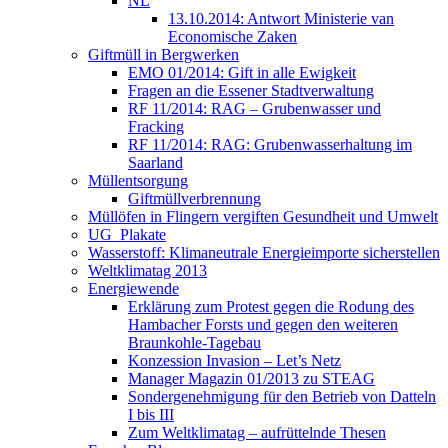
NL
13.10.2014: Antwort Ministerie van
Economische Zaken
Giftmüll in Bergwerken
EMO 01/2014: Gift in alle Ewigkeit
Fragen an die Essener Stadtverwaltung
RF 11/2014: RAG – Grubenwasser und
Fracking
RF 11/2014: RAG: Grubenwasserhaltung im
Saarland
Müllentsorgung
Giftmüllverbrennung
Müllöfen in Flingern vergiften Gesundheit und Umwelt
UG_Plakate
Wasserstoff: Klimaneutrale Energieimporte sicherstellen
Weltklimatag 2013
Energiewende
Erklärung zum Protest gegen die Rodung des
Hambacher Forsts und gegen den weiteren
Braunkohle-Tagebau
Konzession Invasion – Let’s Netz
Manager Magazin 01/2013 zu STEAG
Sondergenehmigung für den Betrieb von Datteln
I bis III
Zum Weltklimatag – aufrüttelnde Thesen