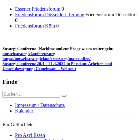
Essener Friedensforum
0
Friedensforum Düsseldorf Termine
Friedensforum Düsseldorf
0
Friedensforum Köln
0
Strategiekonferenz - Nachlese und zur Frage wie es weiter geht:
umweltstrategiekonferenz.org
https://umweltstrategiekonferenz.org/materialien/
Strategiekonferenz 20.4 – 21.4.2024 in Potsdam: Arbeiter- und
Umweltbewegung: Gemeinsam – Weltweit
Finde
Suche
nach:
Impressum / Datenschutz
Kalender
Für Geflüchtete
Pro Asyl Essen