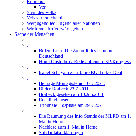
Ruhrchor
Ver
Stem des Volks
Vois sur ton chemin
Weltjugendlied: Jugend aller Nationen
Wir lernen im Vorwärtsgehen …
Sache der Menschen
.
.
Bülent Ucar: Die Zukunft des Islam in
Deutschland
Huub Oosterhuis: Rede auf einem SP-Kongress
.
Isabel Schayani zu 5 Jahre EU-Türkei Deal
.
Beiträge Montagsdemo 10.5.2021:
Bilder Borbeck 23.7.2011
Borbeck gesehen am 10.Juli.2011
Recklinghausen
Tribunale Hospitale am 29.5.2021
.
Die Räumung des Info-Stands der MLPD am 1.
Mai in Herne
Nachlese zum 1. Mai in Herne
Solidaritätserklärungen