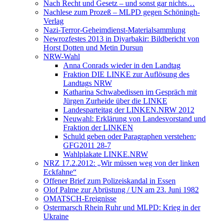
Nach Recht und Gesetz – und sonst gar nichts…
Nachlese zum Prozeß – MLPD gegen Schöningh-
Verlag
Nazi-Terror-Geheimdienst-Materialsammlung
Newrozfestes 2013 in Diyarbakir: Bildbericht von
Horst Dotten und Metin Dursun
NRW-Wahl
Anna Conrads wieder in den Landtag
Fraktion DIE LINKE zur Auflösung des
Landtags NRW
Katharina Schwabedissen im Gespräch mit
Jürgen Zurheide über die LINKE
Landesparteitag der LINKEN.NRW 2012
Neuwahl: Erklärung von Landesvorstand und
Fraktion der LINKEN
Schuld geben oder Paragraphen verstehen:
GFG2011 28-7
Wahlplakate LINKE.NRW
NRZ 17.2.2012: „Wir müssen weg von der linken
Eckfahne“
Offener Brief zum Polizeiskandal in Essen
Olof Palme zur Abrüstung / UN am 23. Juni 1982
OMATSCH-Ereignisse
Ostermarsch Rhein Ruhr und MLPD: Krieg in der
Ukraine