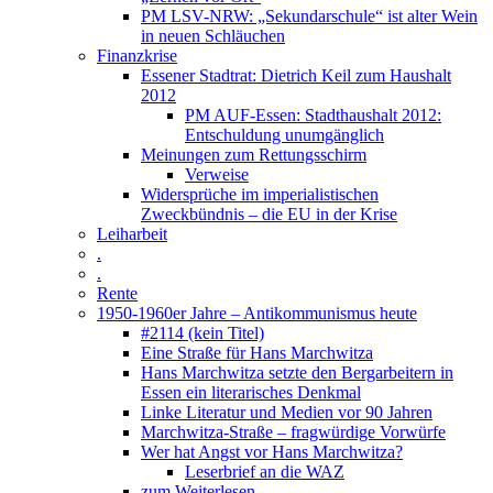
PM LSV-NRW: „Sekundarschule“ ist alter Wein
in neuen Schläuchen
Finanzkrise
Essener Stadtrat: Dietrich Keil zum Haushalt
2012
PM AUF-Essen: Stadthaushalt 2012:
Entschuldung unumgänglich
Meinungen zum Rettungsschirm
Verweise
Widersprüche im imperialistischen
Zweckbündnis – die EU in der Krise
Leiharbeit
.
.
Rente
1950-1960er Jahre – Antikommunismus heute
#2114 (kein Titel)
Eine Straße für Hans Marchwitza
Hans Marchwitza setzte den Bergarbeitern in
Essen ein literarisches Denkmal
Linke Literatur und Medien vor 90 Jahren
Marchwitza-Straße – fragwürdige Vorwürfe
Wer hat Angst vor Hans Marchwitza?
Leserbrief an die WAZ
zum Weiterlesen