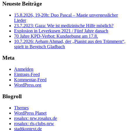
Neueste Beiträge
15.8.2026, 19-20h: Duo Pascal – Magie unvergesslicher
Lieder
23.7.2023: Gaza: Wie ist medizinische Hilfe möglich?
Explosion in Leverkusen 2021 / Fünf Jahre danach
70 Jahre KPD‑Verbot: Kundgebung am 17.8.
10.7.2026: Aeham Ahmad, der „Pianist aus den Trümmern“,
spielt in Bergisch Gladbach
Meta
Anmelden
Eintrags-Feed
Kommentar-Feed
WordPress.org
Blogroll
Themes
WordPress Planet
rosalux: nrw.rosalux.de
rosalux: rls-clubs-nrw
stadtkontext.de