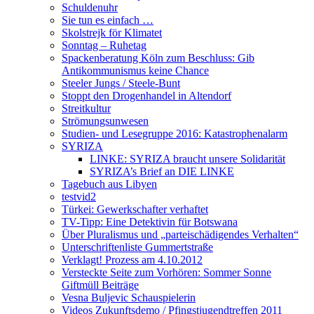
Schuldenuhr
Sie tun es einfach …
Skolstrejk för Klimatet
Sonntag – Ruhetag
Spackenberatung Köln zum Beschluss: Gib
Antikommunismus keine Chance
Steeler Jungs / Steele-Bunt
Stoppt den Drogenhandel in Altendorf
Streitkultur
Strömungsunwesen
Studien- und Lesegruppe 2016: Katastrophenalarm
SYRIZA
LINKE: SYRIZA braucht unsere Solidarität
SYRIZA’s Brief an DIE LINKE
Tagebuch aus Libyen
testvid2
Türkei: Gewerkschafter verhaftet
TV-Tipp: Eine Detektivin für Botswana
Über Pluralismus und „parteischädigendes Verhalten“
Unterschriftenliste Gummertstraße
Verklagt! Prozess am 4.10.2012
Versteckte Seite zum Vorhören: Sommer Sonne
Giftmüll Beiträge
Vesna Buljevic Schauspielerin
Videos Zukunftsdemo / Pfingstjugendtreffen 2011