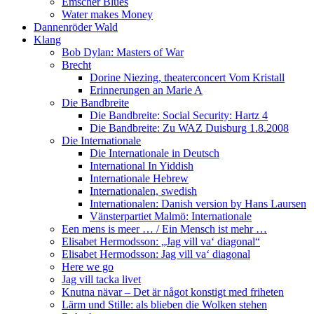
Emscher Blues
Water makes Money
Dannenröder Wald
Klang
Bob Dylan: Masters of War
Brecht
Dorine Niezing, theaterconcert Vom Kristall
Erinnerungen an Marie A
Die Bandbreite
Die Bandbreite: Social Security: Hartz 4
Die Bandbreite: Zu WAZ Duisburg 1.8.2008
Die Internationale
Die Internationale in Deutsch
International In Yiddish
Internationale Hebrew
Internationalen, swedish
Internationalen: Danish version by Hans Laursen
Vänsterpartiet Malmö: Internationale
Een mens is meer … / Ein Mensch ist mehr …
Elisabet Hermodsson: „Jag vill va‘ diagonal“
Elisabet Hermodsson: Jag vill va‘ diagonal
Here we go
Jag vill tacka livet
Knutna nävar – Det är något konstigt med friheten
Lärm und Stille: als blieben die Wolken stehen