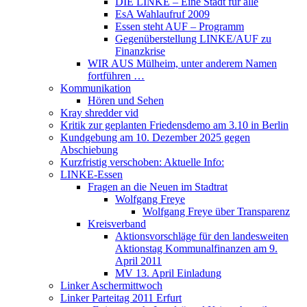
DIE LINKE – Eine Stadt für alle
EsA Wahlaufruf 2009
Essen steht AUF – Programm
Gegenüberstellung LINKE/AUF zu
Finanzkrise
WIR AUS Mülheim, unter anderem Namen
fortführen …
Kommunikation
Hören und Sehen
Kray shredder vid
Kritik zur geplanten Friedensdemo am 3.10 in Berlin
Kundgebung am 10. Dezember 2025 gegen
Abschiebung
Kurzfristig verschoben: Aktuelle Info:
LINKE-Essen
Fragen an die Neuen im Stadtrat
Wolfgang Freye
Wolfgang Freye über Transparenz
Kreisverband
Aktionsvorschläge für den landesweiten
Aktionstag Kommunalfinanzen am 9.
April 2011
MV 13. April Einladung
Linker Aschermittwoch
Linker Parteitag 2011 Erfurt