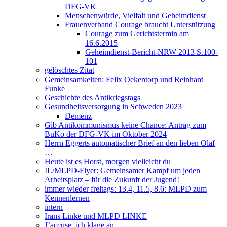
DFG-VK
Menschenwürde, Vielfalt und Geheimdienst
Frauenverband Courage braucht Unterstützung
Courage zum Gerichtstermin am
16.6.2015
Geheimdienst-Bericht-NRW 2013 S.100-
101
gelöschtes Zitat
Gemeinsamkeiten: Felix Oekentorp und Reinhard
Funke
Geschichte des Antikriegstags
Gesundheitsversorgung in Schweden 2023
Demenz
Gib Antikommunismus keine Chance: Antrag zum
BuKo der DFG-VK im Oktober 2024
Herrn Eggerts automatischer Brief an den lieben Olaf
…
Heute ist es Horst, morgen vielleicht du
IL/MLPD-Flyer: Gemeinsamer Kampf um jeden
Arbeitsplatz – für die Zukunft der Jugend!
immer wieder freitags: 13.4, 11.5, 8.6: MLPD zum
Kennenlernen
intern
Irans Linke und MLPD LINKE
J’accuse, ich klage an