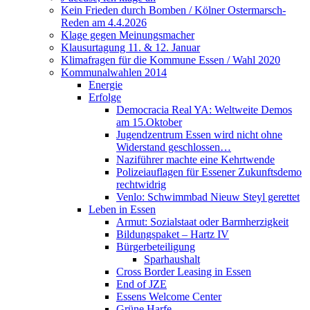
Kein Frieden durch Bomben / Kölner Ostermarsch-
Reden am 4.4.2026
Klage gegen Meinungsmacher
Klausurtagung 11. & 12. Januar
Klimafragen für die Kommune Essen / Wahl 2020
Kommunalwahlen 2014
Energie
Erfolge
Democracia Real YA: Weltweite Demos
am 15.Oktober
Jugendzentrum Essen wird nicht ohne
Widerstand geschlossen…
Naziführer machte eine Kehrtwende
Polizeiauflagen für Essener Zukunftsdemo
rechtwidrig
Venlo: Schwimmbad Nieuw Steyl gerettet
Leben in Essen
Armut: Sozialstaat oder Barmherzigkeit
Bildungspaket – Hartz IV
Bürgerbeteiligung
Sparhaushalt
Cross Border Leasing in Essen
End of JZE
Essens Welcome Center
Grüne Harfe