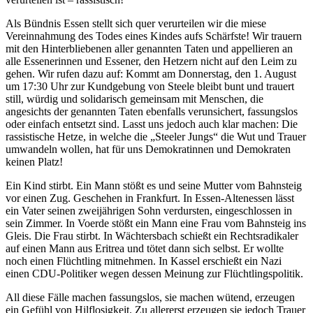
Als Bündnis Essen stellt sich quer verurteilen wir die miese
Vereinnahmung des Todes eines Kindes aufs Schärfste! Wir trauern
mit den Hinterbliebenen aller genannten Taten und appellieren an
alle Essenerinnen und Essener, den Hetzern nicht auf den Leim zu
gehen. Wir rufen dazu auf: Kommt am Donnerstag, den 1. August
um 17:30 Uhr zur Kundgebung von Steele bleibt bunt und trauert
still, würdig und solidarisch gemeinsam mit Menschen, die
angesichts der genannten Taten ebenfalls verunsichert, fassungslos
oder einfach entsetzt sind. Lasst uns jedoch auch klar machen: Die
rassistische Hetze, in welche die „Steeler Jungs“ die Wut und Trauer
umwandeln wollen, hat für uns Demokratinnen und Demokraten
keinen Platz!
Ein Kind stirbt. Ein Mann stößt es und seine Mutter vom Bahnsteig
vor einen Zug. Geschehen in Frankfurt. In Essen-Altenessen lässt
ein Vater seinen zweijährigen Sohn verdursten, eingeschlossen in
sein Zimmer. In Voerde stößt ein Mann eine Frau vom Bahnsteig ins
Gleis. Die Frau stirbt. In Wächtersbach schießt ein Rechtsradikaler
auf einen Mann aus Eritrea und tötet dann sich selbst. Er wollte
noch einen Flüchtling mitnehmen. In Kassel erschießt ein Nazi
einen CDU-Politiker wegen dessen Meinung zur Flüchtlingspolitik.
All diese Fälle machen fassungslos, sie machen wütend, erzeugen
ein Gefühl von Hilflosigkeit. Zu allererst erzeugen sie jedoch Trauer