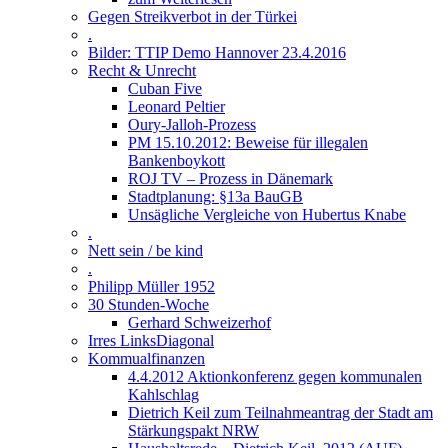
Gegen Streikverbot in der Türkei
.
Bilder: TTIP Demo Hannover 23.4.2016
Recht & Unrecht
Cuban Five
Leonard Peltier
Oury-Jalloh-Prozess
PM 15.10.2012: Beweise für illegalen
Bankenboykott
ROJ TV – Prozess in Dänemark
Stadtplanung: §13a BauGB
Unsägliche Vergleiche von Hubertus Knabe
.
Nett sein / be kind
.
Philipp Müller 1952
30 Stunden-Woche
Gerhard Schweizerhof
Irres LinksDiagonal
Kommualfinanzen
4.4.2012 Aktionkonferenz gegen kommunalen
Kahlschlag
Dietrich Keil zum Teilnahmeantrag der Stadt am
Stärkungspakt NRW