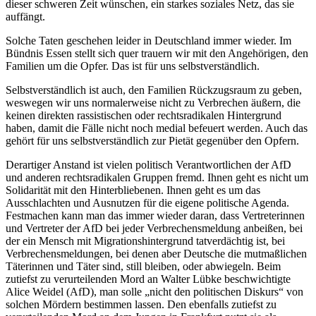
dieser schweren Zeit wünschen, ein starkes soziales Netz, das sie
auffängt.
Solche Taten geschehen leider in Deutschland immer wieder. Im
Bündnis Essen stellt sich quer trauern wir mit den Angehörigen, den
Familien um die Opfer. Das ist für uns selbstverständlich.
Selbstverständlich ist auch, den Familien Rückzugsraum zu geben,
weswegen wir uns normalerweise nicht zu Verbrechen äußern, die
keinen direkten rassistischen oder rechtsradikalen Hintergrund
haben, damit die Fälle nicht noch medial befeuert werden. Auch das
gehört für uns selbstverständlich zur Pietät gegenüber den Opfern.
Derartiger Anstand ist vielen politisch Verantwortlichen der AfD
und anderen rechtsradikalen Gruppen fremd. Ihnen geht es nicht um
Solidarität mit den Hinterbliebenen. Ihnen geht es um das
Ausschlachten und Ausnutzen für die eigene politische Agenda.
Festmachen kann man das immer wieder daran, dass Vertreterinnen
und Vertreter der AfD bei jeder Verbrechensmeldung anbeißen, bei
der ein Mensch mit Migrationshintergrund tatverdächtig ist, bei
Verbrechensmeldungen, bei denen aber Deutsche die mutmaßlichen
Täterinnen und Täter sind, still bleiben, oder abwiegeln. Beim
zutiefst zu verurteilenden Mord an Walter Lübke beschwichtigte
Alice Weidel (AfD), man solle „nicht den politischen Diskurs“ von
solchen Mördern bestimmen lassen. Den ebenfalls zutiefst zu