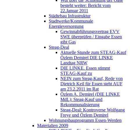
Wut über die Schließung der Oase
besteht weiter: Bericht vom
22.Januar 2011
Städtebau Infrastruktur
Stadtwerke/Kommunale
Energieversorgung
Gewinnabführungsvertrag EVV
SWE überprüfen / Eingabe Essen
gibt Gas
Steag-Deal
Aktuelle Stunde zum STEAG-Kauf
Özlem Demirel DIE LINKE
Landtag NRW
DIE LINKE. Essen stimmt
STEAG-Kauf zu
NEIN zum Steag-Kauf, Rede von
Dietrich Keil für Essen steht AUF
am 23.2.2011 im Rat
Özlem A. Demirel (DIE LINKE
MdL): Steag-Kauf und
Rekommunalisierung
Steag-Deal: Kontroverse Wolfgang
Freye und Özlem Demirel
Wohnungsbauprogramm Essen-Werden
Materialien 2009