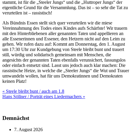
stammt, ist für die „Steeler Jungs“ und die „Huttroper Jungs“ der
eigentliche Grund für die Versammlung. Das ist – so sehr die Tat zu
verurteilen ist – rassistisch!
Als Bündnis Essen stellt sich quer verurteilen wir die miese
Vereinnahmung des Todes eines Kindes aufs Schärfste! Wir trauern
mit den Hinterbliebenen aller genannten Taten und appellieren an
alle Essenerinnen und Essener, den Hetzern nicht auf den Leim zu
gehen. Wir rufen dazu auf: Kommt am Donnerstag, den 1. August
um 17:30 Uhr zur Kundgebung von Steele bleibt bunt und trauert
still, würdig und solidarisch gemeinsam mit Menschen, die
angesichts der genannten Taten ebenfalls verunsichert, fassungslos
oder einfach entsetzt sind. Lasst uns jedoch auch klar machen: Die
rassistische Hetze, in welche die „Steeler Jungs“ die Wut und Trauer
umwandeln wollen, hat für uns Demokratinnen und Demokraten
keinen Platz!
Beitragsnavigation
« Steele bleibt bunt / auch am 1.8
Hans Söllner / Porträt eines Liedermachers »
Demnächst
7. August 2026