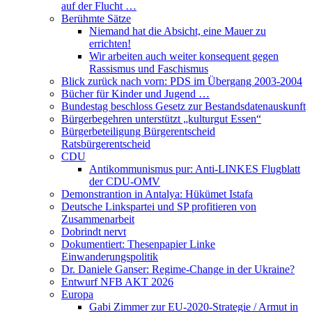
auf der Flucht …
Berühmte Sätze
Niemand hat die Absicht, eine Mauer zu
errichten!
Wir arbeiten auch weiter konsequent gegen
Rassismus und Faschismus
Blick zurück nach vorn: PDS im Übergang 2003-2004
Bücher für Kinder und Jugend …
Bundestag beschloss Gesetz zur Bestandsdatenauskunft
Bürgerbegehren unterstützt „kulturgut Essen“
Bürgerbeteiligung Bürgerentscheid
Ratsbürgerentscheid
CDU
Antikommunismus pur: Anti-LINKES Flugblatt
der CDU-OMV
Demonstrantion in Antalya: Hükümet Istafa
Deutsche Linkspartei und SP profitieren von
Zusammenarbeit
Dobrindt nervt
Dokumentiert: Thesenpapier Linke
Einwanderungspolitik
Dr. Daniele Ganser: Regime-Change in der Ukraine?
Entwurf NFB AKT 2026
Europa
Gabi Zimmer zur EU-2020-Strategie / Armut in