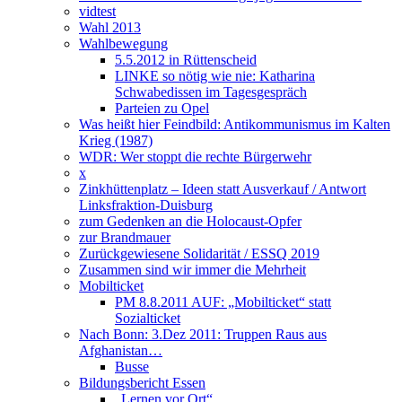
vidtest
Wahl 2013
Wahlbewegung
5.5.2012 in Rüttenscheid
LINKE so nötig wie nie: Katharina
Schwabedissen im Tagesgespräch
Parteien zu Opel
Was heißt hier Feindbild: Antikommunismus im Kalten
Krieg (1987)
WDR: Wer stoppt die rechte Bürgerwehr
x
Zinkhüttenplatz – Ideen statt Ausverkauf / Antwort
Linksfraktion-Duisburg
zum Gedenken an die Holocaust-Opfer
zur Brandmauer
Zurückgewiesene Solidarität / ESSQ 2019
Zusammen sind wir immer die Mehrheit
Mobilticket
PM 8.8.2011 AUF: „Mobilticket“ statt
Sozialticket
Nach Bonn: 3.Dez 2011: Truppen Raus aus
Afghanistan…
Busse
Bildungsbericht Essen
„Lernen vor Ort“