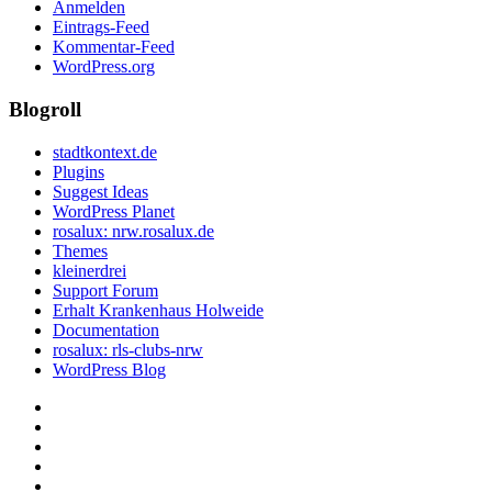
Anmelden
Eintrags-Feed
Kommentar-Feed
WordPress.org
Blogroll
stadtkontext.de
Plugins
Suggest Ideas
WordPress Planet
rosalux: nrw.rosalux.de
Themes
kleinerdrei
Support Forum
Erhalt Krankenhaus Holweide
Documentation
rosalux: rls-clubs-nrw
WordPress Blog
Startseite
Datenschutzerklärung
Privatsphäre-
Einstellungen
Historie
ändern
der
Einwilligungen