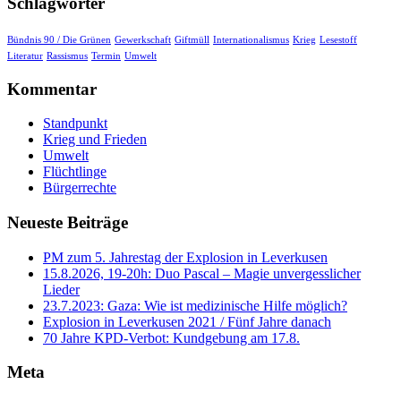
Schlagwörter
Bündnis 90 / Die Grünen
Gewerkschaft
Giftmüll
Internationalismus
Krieg
Lesestoff
Literatur
Rassismus
Termin
Umwelt
Kommentar
Standpunkt
Krieg und Frieden
Umwelt
Flüchtlinge
Bürgerrechte
Neueste Beiträge
PM zum 5. Jahrestag der Explosion in Leverkusen
15.8.2026, 19-20h: Duo Pascal – Magie unvergesslicher
Lieder
23.7.2023: Gaza: Wie ist medizinische Hilfe möglich?
Explosion in Leverkusen 2021 / Fünf Jahre danach
70 Jahre KPD‑Verbot: Kundgebung am 17.8.
Meta