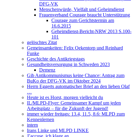
DFG-VK
Menschenwürde, Vielfalt und Geheimdienst
Frauenverband Courage braucht Unterstützung
Courage zum Gerichtstermin am
16.6.2015
Geheimdienst-Bericht-NRW 2013 S.100-
101
gelöschtes Zitat
Gemeinsamkeiten: Felix Oekentorp und Reinhard
Funke
Geschichte des Antikriegstags
Gesundheitsversorgung in Schweden 2023
Demenz
Gib Antikommunismus keine Chance: Antrag zum
BuKo der DFG-VK im Oktober 2024
Herrn Eggerts automatischer Brief an den lieben Olaf
…
Heute ist es Horst, morgen vielleicht du
IL/MLPD-Flyer: Gemeinsamer Kampf um jeden
Arbeitsplatz – für die Zukunft der Jugend!
immer wieder freitags: 13.4, 11.5, 8.6: MLPD zum
Kennenlernen
intern
Irans Linke und MLPD LINKE
J’accuse, ich klage an