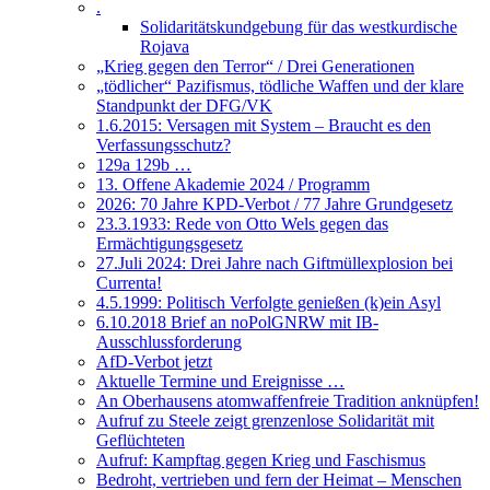
.
Solidaritätskundgebung für das westkurdische
Rojava
„Krieg gegen den Terror“ / Drei Generationen
„tödlicher“ Pazifismus, tödliche Waffen und der klare
Standpunkt der DFG/VK
1.6.2015: Versagen mit System – Braucht es den
Verfassungsschutz?
129a 129b …
13. Offene Akademie 2024 / Programm
2026: 70 Jahre KPD-Verbot / 77 Jahre Grundgesetz
23.3.1933: Rede von Otto Wels gegen das
Ermächtigungsgesetz
27.Juli 2024: Drei Jahre nach Giftmüllexplosion bei
Currenta!
4.5.1999: Politisch Verfolgte genießen (k)ein Asyl
6.10.2018 Brief an noPolGNRW mit IB-
Ausschlussforderung
AfD-Verbot jetzt
Aktuelle Termine und Ereignisse …
An Oberhausens atomwaffenfreie Tradition anknüpfen!
Aufruf zu Steele zeigt grenzenlose Solidarität mit
Geflüchteten
Aufruf: Kampftag gegen Krieg und Faschismus
Bedroht, vertrieben und fern der Heimat – Menschen