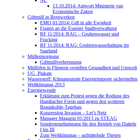
NL
13.10.2014: Antwort Ministerie van
Economische Zaken
Giftmüll in Bergwerken
EMO 01/2014: Gift in alle Ewigkeit
Fragen an die Essener Stadtverwaltung
RF 11/2014: RAG – Grubenwasser und
Fracking
RF 11/2014: RAG: Grubenwasserhaltung im
Saarland
Müllentsorgung
Giftmüllverbrennung
Müllöfen in Flingern vergiften Gesundheit und Umwelt
UG_Plakate
Wasserstoff: Klimaneutrale Energieimporte sicherstellen
Weltklimatag 2013
Energiewende
Erklärung zum Protest gegen die Rodung des
Hambacher Forsts und gegen den weiteren
Braunkohle-Tagebau
Konzession Invasion – Let’s Netz
Manager Magazin 01/2013 zu STEAG
Sondergenehmigung für den Betrieb von Datteln
I bis III
Zum Weltklimatag – aufrüttelnde Thesen