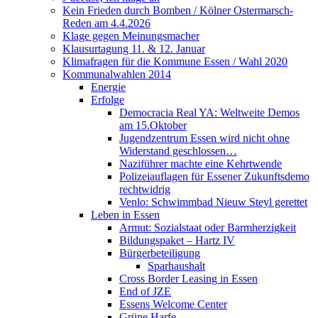
Kein Frieden durch Bomben / Kölner Ostermarsch-
Reden am 4.4.2026
Klage gegen Meinungsmacher
Klausurtagung 11. & 12. Januar
Klimafragen für die Kommune Essen / Wahl 2020
Kommunalwahlen 2014
Energie
Erfolge
Democracia Real YA: Weltweite Demos
am 15.Oktober
Jugendzentrum Essen wird nicht ohne
Widerstand geschlossen…
Naziführer machte eine Kehrtwende
Polizeiauflagen für Essener Zukunftsdemo
rechtwidrig
Venlo: Schwimmbad Nieuw Steyl gerettet
Leben in Essen
Armut: Sozialstaat oder Barmherzigkeit
Bildungspaket – Hartz IV
Bürgerbeteiligung
Sparhaushalt
Cross Border Leasing in Essen
End of JZE
Essens Welcome Center
Grüne Harfe