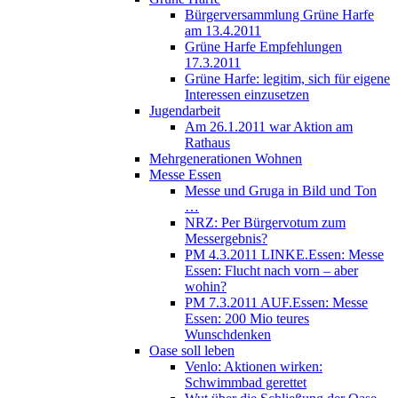
Bürgerversammlung Grüne Harfe
am 13.4.2011
Grüne Harfe Empfehlungen
17.3.2011
Grüne Harfe: legitim, sich für eigene
Interessen einzusetzen
Jugendarbeit
Am 26.1.2011 war Aktion am
Rathaus
Mehrgenerationen Wohnen
Messe Essen
Messe und Gruga in Bild und Ton
…
NRZ: Per Bürgervotum zum
Messergebnis?
PM 4.3.2011 LINKE.Essen: Messe
Essen: Flucht nach vorn – aber
wohin?
PM 7.3.2011 AUF.Essen: Messe
Essen: 200 Mio teures
Wunschdenken
Oase soll leben
Venlo: Aktionen wirken:
Schwimmbad gerettet