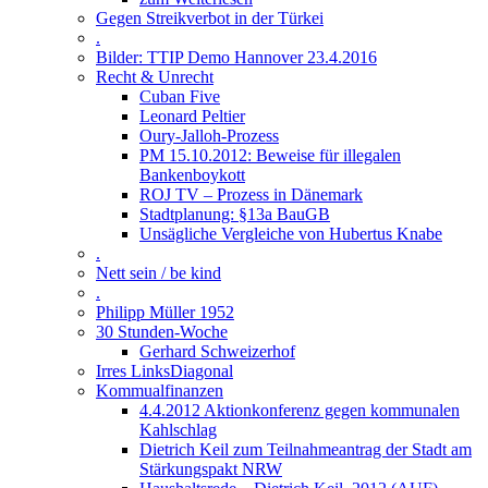
Gegen Streikverbot in der Türkei
.
Bilder: TTIP Demo Hannover 23.4.2016
Recht & Unrecht
Cuban Five
Leonard Peltier
Oury-Jalloh-Prozess
PM 15.10.2012: Beweise für illegalen
Bankenboykott
ROJ TV – Prozess in Dänemark
Stadtplanung: §13a BauGB
Unsägliche Vergleiche von Hubertus Knabe
.
Nett sein / be kind
.
Philipp Müller 1952
30 Stunden-Woche
Gerhard Schweizerhof
Irres LinksDiagonal
Kommualfinanzen
4.4.2012 Aktionkonferenz gegen kommunalen
Kahlschlag
Dietrich Keil zum Teilnahmeantrag der Stadt am
Stärkungspakt NRW