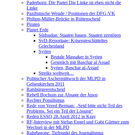
Paderborn: Die Partei Die Linke ist eben nicht die
Linke
Pazifistische Wende / Positionen der DFG-VK
Philipp-Müller-Brücke in Rüttenscheid
Piraten
Planet Erde
Südsudan: Staaten bauen, Staaten zerstören
SvD-Reportage: Krisengeschütteltes
Griechenland
Syrien
Brutale Massaker in Syrien
Gespräch mit Baschar al Assad
Syrien, Baschar al-Assad
Streiks weltweit…
Politischer Aschermittwoch der MLPD in
Gelsenkirchen 2011
Ratsbürgerentscheid
Rebell Bochum zur Absage der Jusos
Rechter Populismus
Rede von Vered Berman: „Seid bitte nicht Teil des
Problems. Sei ein Teil der Lösung“
Reden ESSQ 28.April 2012 in Kray
RF-Interview mit Stefan Engel und Gabi Gärtner zum
Wechsel in der MLPD
Ruhrbarone: Tiefpunkt des Journalismus