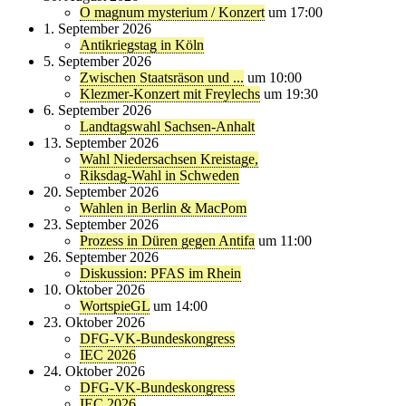
O magnum mysterium / Konzert
um 17:00
1. September 2026
Antikriegstag in Köln
5. September 2026
Zwischen Staatsräson und ...
um 10:00
Klezmer-Konzert mit Freylechs
um 19:30
6. September 2026
Landtagswahl Sachsen-Anhalt
13. September 2026
Wahl Niedersachsen Kreistage,
Riksdag-Wahl in Schweden
20. September 2026
Wahlen in Berlin & MacPom
23. September 2026
Prozess in Düren gegen Antifa
um 11:00
26. September 2026
Diskussion: PFAS im Rhein
10. Oktober 2026
WortspieGL
um 14:00
23. Oktober 2026
DFG-VK-Bundeskongress
IEC 2026
24. Oktober 2026
DFG-VK-Bundeskongress
IEC 2026