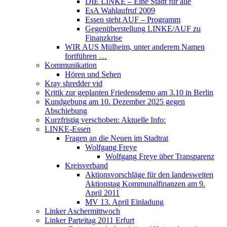
DIE LINKE – Eine Stadt für alle
EsA Wahlaufruf 2009
Essen steht AUF – Programm
Gegenüberstellung LINKE/AUF zu
Finanzkrise
WIR AUS Mülheim, unter anderem Namen
fortführen …
Kommunikation
Hören und Sehen
Kray shredder vid
Kritik zur geplanten Friedensdemo am 3.10 in Berlin
Kundgebung am 10. Dezember 2025 gegen
Abschiebung
Kurzfristig verschoben: Aktuelle Info:
LINKE-Essen
Fragen an die Neuen im Stadtrat
Wolfgang Freye
Wolfgang Freye über Transparenz
Kreisverband
Aktionsvorschläge für den landesweiten
Aktionstag Kommunalfinanzen am 9.
April 2011
MV 13. April Einladung
Linker Aschermittwoch
Linker Parteitag 2011 Erfurt