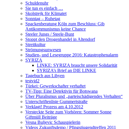
Schuldenuhr
Sie tun es einfach …
Skolstrejk för Klimatet
Sonntag – Ruhetag
Spackenberatung Köln zum Beschluss: Gib
Antikommunismus keine Chance
Steeler Jungs / Steele-Bunt
Stoppt den Drogenhandel in Altendorf
Streitkultur
Strömungsunwesen
Studien- und Lesegruppe 2016: Katastrophenalarm
SYRIZA
LINKE: SYRIZA braucht unsere Solidarität
SYRIZA’s Brief an DIE LINKE
Tagebuch aus Libyen
testvid2
Türkei: Gewerkschafter verhaftet
TV-Tipp: Eine Detektivin für Botswana
Über Pluralismus und „parteischädigendes Verhalten“
Unterschriftenliste Gummertstraße
Verklagt! Prozess am 4.10.2012
Versteckte Seite zum Vorhören: Sommer Sonne
Giftmüll Beiträge
Vesna Buljevic Schauspielerin
Videos Zukunftsdemo / Pfingstjugendtreffen 2011