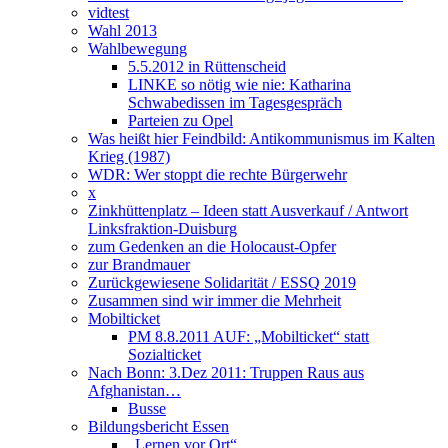
vidtest
Wahl 2013
Wahlbewegung
5.5.2012 in Rüttenscheid
LINKE so nötig wie nie: Katharina
Schwabedissen im Tagesgespräch
Parteien zu Opel
Was heißt hier Feindbild: Antikommunismus im Kalten
Krieg (1987)
WDR: Wer stoppt die rechte Bürgerwehr
x
Zinkhüttenplatz – Ideen statt Ausverkauf / Antwort
Linksfraktion-Duisburg
zum Gedenken an die Holocaust-Opfer
zur Brandmauer
Zurückgewiesene Solidarität / ESSQ 2019
Zusammen sind wir immer die Mehrheit
Mobilticket
PM 8.8.2011 AUF: „Mobilticket“ statt
Sozialticket
Nach Bonn: 3.Dez 2011: Truppen Raus aus
Afghanistan…
Busse
Bildungsbericht Essen
„Lernen vor Ort“