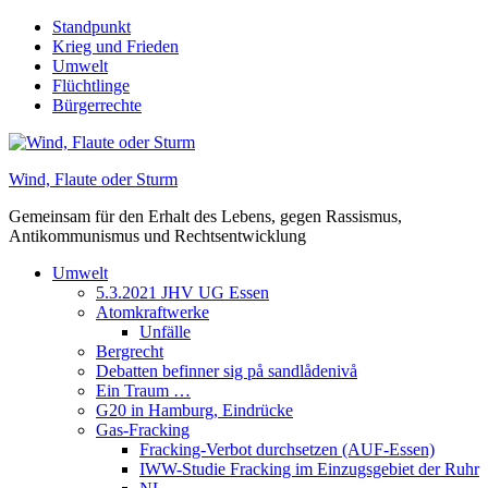
Skip
Standpunkt
to
Krieg und Frieden
content
Umwelt
Flüchtlinge
Bürgerrechte
Wind, Flaute oder Sturm
Gemeinsam für den Erhalt des Lebens, gegen Rassismus,
Antikommunismus und Rechtsentwicklung
Umwelt
5.3.2021 JHV UG Essen
Atomkraftwerke
Unfälle
Bergrecht
Debatten befinner sig på sandlådenivå
Ein Traum …
G20 in Hamburg, Eindrücke
Gas-Fracking
Fracking-Verbot durchsetzen (AUF-Essen)
IWW-Studie Fracking im Einzugsgebiet der Ruhr