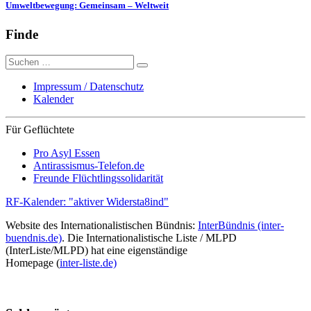
Umweltbewegung: Gemeinsam – Weltweit
Finde
Suche
nach:
Impressum / Datenschutz
Kalender
Für Geflüchtete
Pro Asyl Essen
Antirassismus-Telefon.de
Freunde Flüchtlingssolidarität
RF-Kalender: "aktiver Widersta8ind"
Website des Internationalistischen Bündnis:
InterBündnis (inter-
buendnis.de)
. Die Internationalistische Liste / MLPD
(InterListe/MLPD) hat eine eigenständige
Homepage (
inter-liste.de)