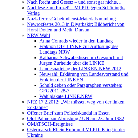
Nach Recht und Gesetz – und sonst gar nichts…
Nachlese zum Prozeß – MLPD gegen Schöningh-
Verlag
Nazi-Terror-Geheimdienst-Materialsammlung
Newrozfestes 2013 in Diyarbakir: Bildbericht von
Horst Dotten und Metin Dursun
NRW-Wahl
Anna Conrads wieder in den Landtag
Fraktion DIE LINKE zur Auflösung des
Landtags NRW
Katharina Schwabedissen im Gespräch mit
Jürgen Zurheide über die LINKE
Landesparteitag der LINKEN.NRW 2012
Neuwahl: Erklärung von Landesvorstand und
Fraktion der LINKEN
Schuld geben oder Paragraphen verstehen:
GFG2011 28-7
Wahlplakate LINKE.NRW
NRZ 17.2.2012: „Wir müssen weg von der linken
Eckfahne“
Offener Brief zum Polizeiskandal in Essen
Olof Palme zur Abrüstung / UN am 23. Juni 1982
OMATSCH-Ereignisse
Ostermarsch Rhein Ruhr und MLPD: Krieg in der
Ukraine