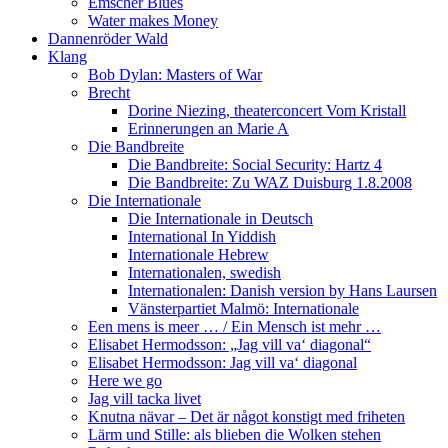
Emscher Blues
Water makes Money
Dannenröder Wald
Klang
Bob Dylan: Masters of War
Brecht
Dorine Niezing, theaterconcert Vom Kristall
Erinnerungen an Marie A
Die Bandbreite
Die Bandbreite: Social Security: Hartz 4
Die Bandbreite: Zu WAZ Duisburg 1.8.2008
Die Internationale
Die Internationale in Deutsch
International In Yiddish
Internationale Hebrew
Internationalen, swedish
Internationalen: Danish version by Hans Laursen
Vänsterpartiet Malmö: Internationale
Een mens is meer … / Ein Mensch ist mehr …
Elisabet Hermodsson: „Jag vill va‘ diagonal“
Elisabet Hermodsson: Jag vill va‘ diagonal
Here we go
Jag vill tacka livet
Knutna nävar – Det är något konstigt med friheten
Lärm und Stille: als blieben die Wolken stehen