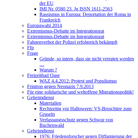
der EU
IMI Nr. 0580 23. Jg ISSN 1611-2563
Rassismus in Europa: Deportation der Roma in
Frankreich
Europawahl 2014
Extremismus-Debatte im Integrationsrat
Extremismus-Debatte im Integrationsrat
Fahnenverbot der Polizei erfolgreich bekämpft
Ffp
Frage
Gründe, so intern, dass sie nicht verraten werden
…
Warum ?
Freizeitbad Oase
WAZ 4.4.2012: Protest und Populismus
Frintrop gegen Neonazis 7.9.2013
Für eine solidarische und weltoffene Migrationspolitik!
Geheimdienst
Materialien
Rechtzeitig vor Halloween: VS-Broschüre zum
Gruseln
Verfassungsschutz gegen Schwur von
Buchenwald
Geheimdienst
1976: Friedensforscher gegen Diffamierung der