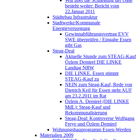
Wut über die Schließung der Oase
besteht weiter: Bericht vom
22.Januar 2011
Städtebau Infrastruktur
Stadtwerke/Kommunale
Energieversorgung
Gewinnabführungsvertrag EVV
SWE überprüfen / Eingabe Essen
gibt Gas
Steag-Deal
Aktuelle Stunde zum STEAG-Kauf
Özlem Demirel DIE LINKE
Landtag NRW
DIE LINKE. Essen stimmt
STEAG-Kauf zu
NEIN zum Steag-Kauf, Rede von
Dietrich Keil für Essen steht AUF
am 23.2.2011 im Rat
Özlem A. Demirel (DIE LINKE
MdL): Steag-Kauf und
Rekommunalisierung
Steag-Deal: Kontroverse Wolfgang
Freye und Özlem Demirel
Wohnungsbauprogramm Essen-Werden
Materialien 2009