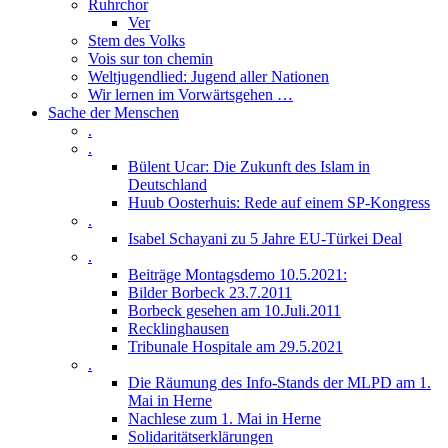
Ruhrchor
Ver
Stem des Volks
Vois sur ton chemin
Weltjugendlied: Jugend aller Nationen
Wir lernen im Vorwärtsgehen …
Sache der Menschen
.
.
Bülent Ucar: Die Zukunft des Islam in
Deutschland
Huub Oosterhuis: Rede auf einem SP-Kongress
.
Isabel Schayani zu 5 Jahre EU-Türkei Deal
.
Beiträge Montagsdemo 10.5.2021:
Bilder Borbeck 23.7.2011
Borbeck gesehen am 10.Juli.2011
Recklinghausen
Tribunale Hospitale am 29.5.2021
.
Die Räumung des Info-Stands der MLPD am 1.
Mai in Herne
Nachlese zum 1. Mai in Herne
Solidaritätserklärungen