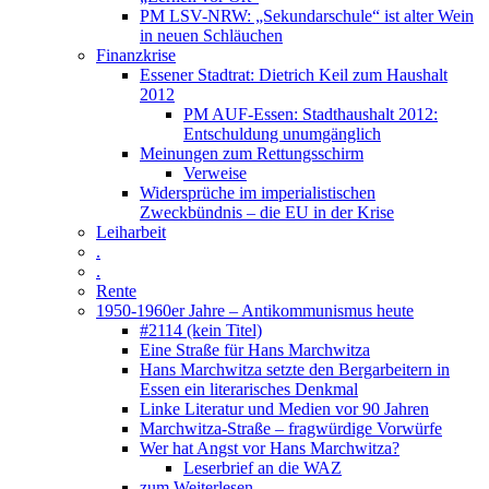
PM LSV-NRW: „Sekundarschule“ ist alter Wein
in neuen Schläuchen
Finanzkrise
Essener Stadtrat: Dietrich Keil zum Haushalt
2012
PM AUF-Essen: Stadthaushalt 2012:
Entschuldung unumgänglich
Meinungen zum Rettungsschirm
Verweise
Widersprüche im imperialistischen
Zweckbündnis – die EU in der Krise
Leiharbeit
.
.
Rente
1950-1960er Jahre – Antikommunismus heute
#2114 (kein Titel)
Eine Straße für Hans Marchwitza
Hans Marchwitza setzte den Bergarbeitern in
Essen ein literarisches Denkmal
Linke Literatur und Medien vor 90 Jahren
Marchwitza-Straße – fragwürdige Vorwürfe
Wer hat Angst vor Hans Marchwitza?
Leserbrief an die WAZ
zum Weiterlesen