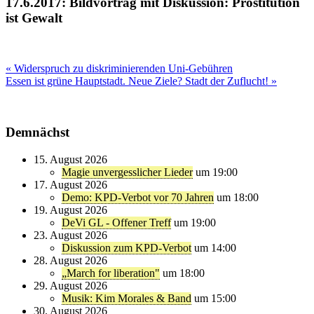
17.6.2017: Bildvortrag mit Diskussion: Prostitution
ist Gewalt
Beitragsnavigation
« Widerspruch zu diskriminierenden Uni-Gebühren
Essen ist grüne Hauptstadt. Neue Ziele? Stadt der Zuflucht! »
Demnächst
15. August 2026
Magie unvergesslicher Lieder
um 19:00
17. August 2026
Demo: KPD-Verbot vor 70 Jahren
um 18:00
19. August 2026
DeVi GL - Offener Treff
um 19:00
23. August 2026
Diskussion zum KPD-Verbot
um 14:00
28. August 2026
„March for liberation"
um 18:00
29. August 2026
Musik: Kim Morales & Band
um 15:00
30. August 2026