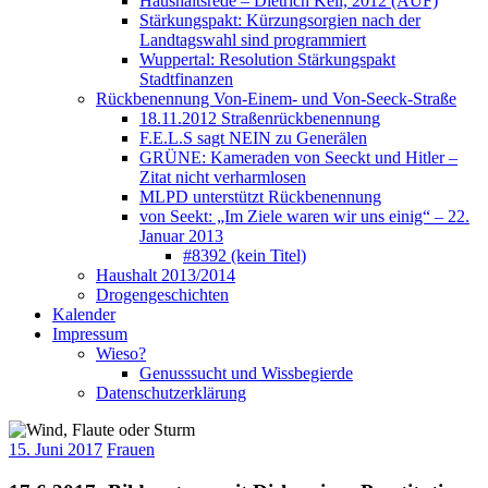
Haushaltsrede – Dietrich Keil, 2012 (AUF)
Stärkungspakt: Kürzungsorgien nach der
Landtagswahl sind programmiert
Wuppertal: Resolution Stärkungspakt
Stadtfinanzen
Rückbenennung Von-Einem- und Von-Seeck-Straße
18.11.2012 Straßenrückbenennung
F.E.L.S sagt NEIN zu Generälen
GRÜNE: Kameraden von Seeckt und Hitler –
Zitat nicht verharmlosen
MLPD unterstützt Rückbenennung
von Seekt: „Im Ziele waren wir uns einig“ – 22.
Januar 2013
#8392 (kein Titel)
Haushalt 2013/2014
Drogengeschichten
Kalender
Impressum
Wieso?
Genusssucht und Wissbegierde
Datenschutzerklärung
15. Juni 2017
Frauen