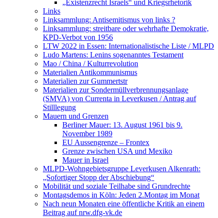
„Existenzrecht Israels“ und Kriegsrhetorik
Links
Linksammlung: Antisemitismus von links ?
Linksammlung: streitbare oder wehrhafte Demokratie,
KPD-Verbot von 1956
LTW 2022 in Essen: Internationalistische Liste / MLPD
Ludo Martens: Lenins sogenanntes Testament
Mao / China / Kulturrevolution
Materialien Antikommunismus
Materialien zur Gummertstr
Materialien zur Sondermüllverbrennungsanlage
(SMVA) von Currenta in Leverkusen / Antrag auf
Stilllegung
Mauern und Grenzen
Berliner Mauer: 13. August 1961 bis 9.
November 1989
EU Aussengrenze – Frontex
Grenze zwischen USA und Mexiko
Mauer in Israel
MLPD-Wohngebietsgruppe Leverkusen Alkenrath:
„Sofortiger Stopp der Abschiebung“
Mobilität und soziale Teilhabe sind Grundrechte
Montagsdemos in Köln: Jeden 2.Montag im Monat
Nach neun Monaten eine öffentliche Kritik an einem
Beitrag auf nrw.dfg-vk.de