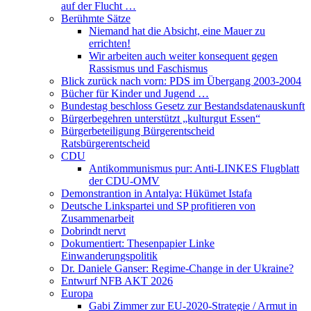
auf der Flucht …
Berühmte Sätze
Niemand hat die Absicht, eine Mauer zu
errichten!
Wir arbeiten auch weiter konsequent gegen
Rassismus und Faschismus
Blick zurück nach vorn: PDS im Übergang 2003-2004
Bücher für Kinder und Jugend …
Bundestag beschloss Gesetz zur Bestandsdatenauskunft
Bürgerbegehren unterstützt „kulturgut Essen“
Bürgerbeteiligung Bürgerentscheid
Ratsbürgerentscheid
CDU
Antikommunismus pur: Anti-LINKES Flugblatt
der CDU-OMV
Demonstrantion in Antalya: Hükümet Istafa
Deutsche Linkspartei und SP profitieren von
Zusammenarbeit
Dobrindt nervt
Dokumentiert: Thesenpapier Linke
Einwanderungspolitik
Dr. Daniele Ganser: Regime-Change in der Ukraine?
Entwurf NFB AKT 2026
Europa
Gabi Zimmer zur EU-2020-Strategie / Armut in