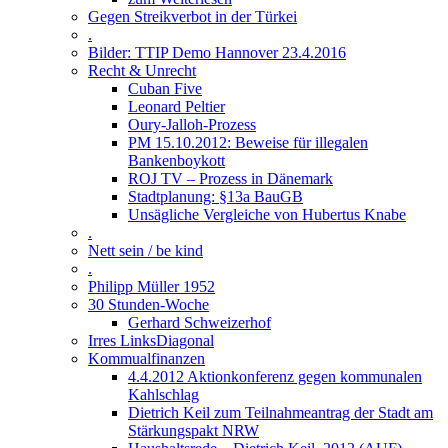
Gegen Streikverbot in der Türkei
.
Bilder: TTIP Demo Hannover 23.4.2016
Recht & Unrecht
Cuban Five
Leonard Peltier
Oury-Jalloh-Prozess
PM 15.10.2012: Beweise für illegalen
Bankenboykott
ROJ TV – Prozess in Dänemark
Stadtplanung: §13a BauGB
Unsägliche Vergleiche von Hubertus Knabe
.
Nett sein / be kind
.
Philipp Müller 1952
30 Stunden-Woche
Gerhard Schweizerhof
Irres LinksDiagonal
Kommualfinanzen
4.4.2012 Aktionkonferenz gegen kommunalen
Kahlschlag
Dietrich Keil zum Teilnahmeantrag der Stadt am
Stärkungspakt NRW