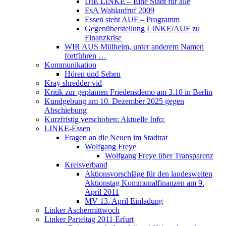
DIE LINKE – Eine Stadt für alle
EsA Wahlaufruf 2009
Essen steht AUF – Programm
Gegenüberstellung LINKE/AUF zu
Finanzkrise
WIR AUS Mülheim, unter anderem Namen
fortführen …
Kommunikation
Hören und Sehen
Kray shredder vid
Kritik zur geplanten Friedensdemo am 3.10 in Berlin
Kundgebung am 10. Dezember 2025 gegen
Abschiebung
Kurzfristig verschoben: Aktuelle Info:
LINKE-Essen
Fragen an die Neuen im Stadtrat
Wolfgang Freye
Wolfgang Freye über Transparenz
Kreisverband
Aktionsvorschläge für den landesweiten
Aktionstag Kommunalfinanzen am 9.
April 2011
MV 13. April Einladung
Linker Aschermittwoch
Linker Parteitag 2011 Erfurt