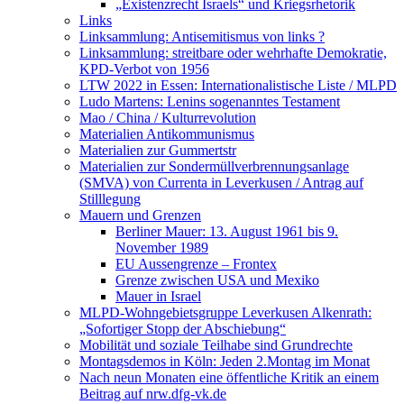
„Existenzrecht Israels“ und Kriegsrhetorik
Links
Linksammlung: Antisemitismus von links ?
Linksammlung: streitbare oder wehrhafte Demokratie,
KPD-Verbot von 1956
LTW 2022 in Essen: Internationalistische Liste / MLPD
Ludo Martens: Lenins sogenanntes Testament
Mao / China / Kulturrevolution
Materialien Antikommunismus
Materialien zur Gummertstr
Materialien zur Sondermüllverbrennungsanlage
(SMVA) von Currenta in Leverkusen / Antrag auf
Stilllegung
Mauern und Grenzen
Berliner Mauer: 13. August 1961 bis 9.
November 1989
EU Aussengrenze – Frontex
Grenze zwischen USA und Mexiko
Mauer in Israel
MLPD-Wohngebietsgruppe Leverkusen Alkenrath:
„Sofortiger Stopp der Abschiebung“
Mobilität und soziale Teilhabe sind Grundrechte
Montagsdemos in Köln: Jeden 2.Montag im Monat
Nach neun Monaten eine öffentliche Kritik an einem
Beitrag auf nrw.dfg-vk.de