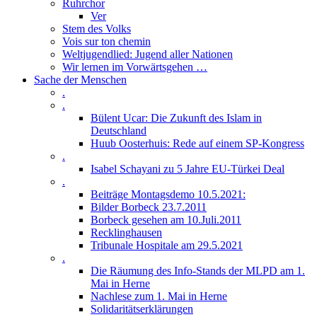
Ruhrchor
Ver
Stem des Volks
Vois sur ton chemin
Weltjugendlied: Jugend aller Nationen
Wir lernen im Vorwärtsgehen …
Sache der Menschen
.
.
Bülent Ucar: Die Zukunft des Islam in
Deutschland
Huub Oosterhuis: Rede auf einem SP-Kongress
.
Isabel Schayani zu 5 Jahre EU-Türkei Deal
.
Beiträge Montagsdemo 10.5.2021:
Bilder Borbeck 23.7.2011
Borbeck gesehen am 10.Juli.2011
Recklinghausen
Tribunale Hospitale am 29.5.2021
.
Die Räumung des Info-Stands der MLPD am 1.
Mai in Herne
Nachlese zum 1. Mai in Herne
Solidaritätserklärungen