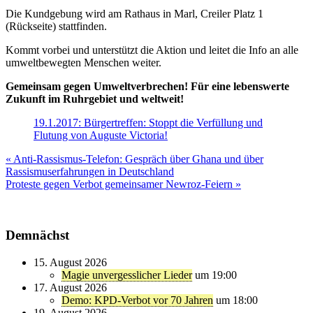
Die Kundgebung wird am Rathaus in Marl, Creiler Platz 1
(Rückseite) stattfinden.
Kommt vorbei und unterstützt die Aktion und leitet die Info an alle
umweltbewegten Menschen weiter.
Gemeinsam gegen Umweltverbrechen! Für eine lebenswerte
Zukunft im Ruhrgebiet und weltweit!
19.1.2017: Bürgertreffen: Stoppt die Verfüllung und
Flutung von Auguste Victoria!
Beitragsnavigation
« Anti-Rassismus-Telefon: Gespräch über Ghana und über
Rassismuserfahrungen in Deutschland
Proteste gegen Verbot gemeinsamer Newroz-Feiern »
Demnächst
15. August 2026
Magie unvergesslicher Lieder
um 19:00
17. August 2026
Demo: KPD-Verbot vor 70 Jahren
um 18:00
19. August 2026