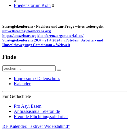
0
Friedensforum Köln
0
Strategiekonferenz - Nachlese und zur Frage wie es weiter geht:
umweltstrategiekonferenz.org
https://umweltstrategiekonferenz.org/materialien/
Strategiekonferenz 20.4 – 21.4.2024 in Potsdam: Arbeiter- und
Umweltbewegung: Gemeinsam – Weltweit
Finde
Suche
nach:
Impressum / Datenschutz
Kalender
Für Geflüchtete
Pro Asyl Essen
Antirassismus-Telefon.de
Freunde Flüchtlingssolidarität
RF-Kalender: "aktiver Widersta8ind"