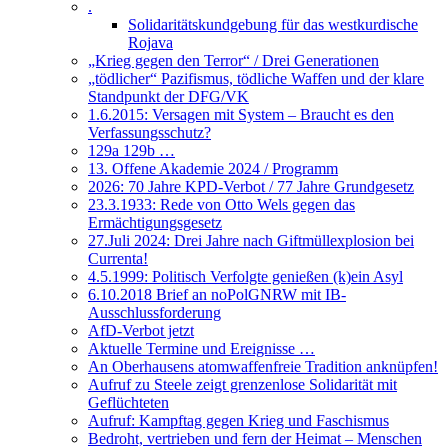
.
Solidaritätskundgebung für das westkurdische
Rojava
„Krieg gegen den Terror“ / Drei Generationen
„tödlicher“ Pazifismus, tödliche Waffen und der klare
Standpunkt der DFG/VK
1.6.2015: Versagen mit System – Braucht es den
Verfassungsschutz?
129a 129b …
13. Offene Akademie 2024 / Programm
2026: 70 Jahre KPD-Verbot / 77 Jahre Grundgesetz
23.3.1933: Rede von Otto Wels gegen das
Ermächtigungsgesetz
27.Juli 2024: Drei Jahre nach Giftmüllexplosion bei
Currenta!
4.5.1999: Politisch Verfolgte genießen (k)ein Asyl
6.10.2018 Brief an noPolGNRW mit IB-
Ausschlussforderung
AfD-Verbot jetzt
Aktuelle Termine und Ereignisse …
An Oberhausens atomwaffenfreie Tradition anknüpfen!
Aufruf zu Steele zeigt grenzenlose Solidarität mit
Geflüchteten
Aufruf: Kampftag gegen Krieg und Faschismus
Bedroht, vertrieben und fern der Heimat – Menschen