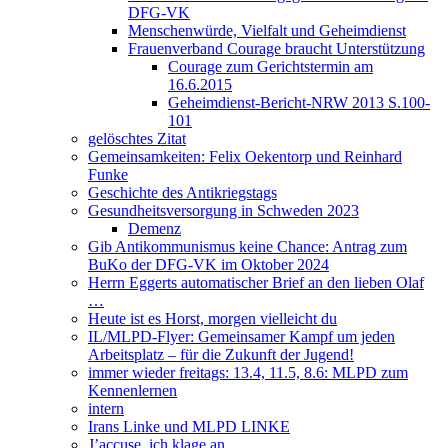
DFG-VK
Menschenwürde, Vielfalt und Geheimdienst
Frauenverband Courage braucht Unterstützung
Courage zum Gerichtstermin am
16.6.2015
Geheimdienst-Bericht-NRW 2013 S.100-
101
gelöschtes Zitat
Gemeinsamkeiten: Felix Oekentorp und Reinhard
Funke
Geschichte des Antikriegstags
Gesundheitsversorgung in Schweden 2023
Demenz
Gib Antikommunismus keine Chance: Antrag zum
BuKo der DFG-VK im Oktober 2024
Herrn Eggerts automatischer Brief an den lieben Olaf
…
Heute ist es Horst, morgen vielleicht du
IL/MLPD-Flyer: Gemeinsamer Kampf um jeden
Arbeitsplatz – für die Zukunft der Jugend!
immer wieder freitags: 13.4, 11.5, 8.6: MLPD zum
Kennenlernen
intern
Irans Linke und MLPD LINKE
J’accuse, ich klage an