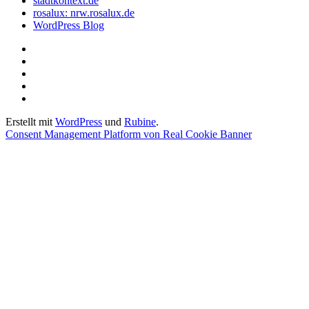
stadtkontext.de
rosalux: nrw.rosalux.de
WordPress Blog
Startseite
Datenschutzerklärung
Privatsphäre-
Einstellungen
Historie
ändern
der
Einwilligungen
Privatsphäre-
widerrufen
Erstellt mit
WordPress
und
Rubine
.
Einstellungen
Consent Management Platform von Real Cookie Banner