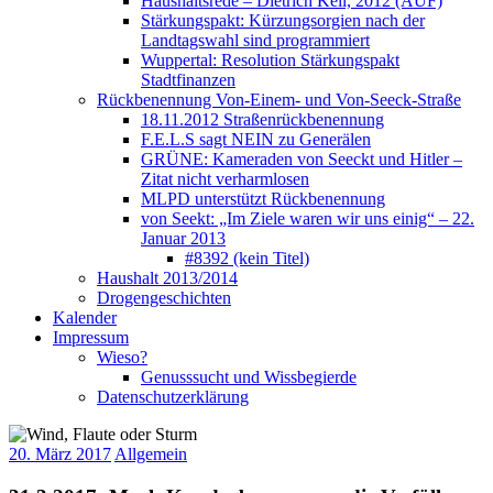
Haushaltsrede – Dietrich Keil, 2012 (AUF)
Stärkungspakt: Kürzungsorgien nach der
Landtagswahl sind programmiert
Wuppertal: Resolution Stärkungspakt
Stadtfinanzen
Rückbenennung Von-Einem- und Von-Seeck-Straße
18.11.2012 Straßenrückbenennung
F.E.L.S sagt NEIN zu Generälen
GRÜNE: Kameraden von Seeckt und Hitler –
Zitat nicht verharmlosen
MLPD unterstützt Rückbenennung
von Seekt: „Im Ziele waren wir uns einig“ – 22.
Januar 2013
#8392 (kein Titel)
Haushalt 2013/2014
Drogengeschichten
Kalender
Impressum
Wieso?
Genusssucht und Wissbegierde
Datenschutzerklärung
20. März 2017
Allgemein