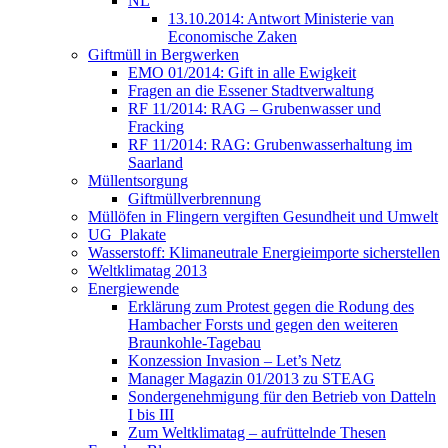
NL
13.10.2014: Antwort Ministerie van
Economische Zaken
Giftmüll in Bergwerken
EMO 01/2014: Gift in alle Ewigkeit
Fragen an die Essener Stadtverwaltung
RF 11/2014: RAG – Grubenwasser und
Fracking
RF 11/2014: RAG: Grubenwasserhaltung im
Saarland
Müllentsorgung
Giftmüllverbrennung
Müllöfen in Flingern vergiften Gesundheit und Umwelt
UG_Plakate
Wasserstoff: Klimaneutrale Energieimporte sicherstellen
Weltklimatag 2013
Energiewende
Erklärung zum Protest gegen die Rodung des
Hambacher Forsts und gegen den weiteren
Braunkohle-Tagebau
Konzession Invasion – Let’s Netz
Manager Magazin 01/2013 zu STEAG
Sondergenehmigung für den Betrieb von Datteln
I bis III
Zum Weltklimatag – aufrüttelnde Thesen