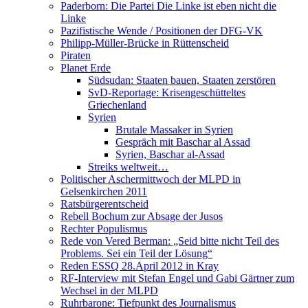
Paderborn: Die Partei Die Linke ist eben nicht die
Linke
Pazifistische Wende / Positionen der DFG-VK
Philipp-Müller-Brücke in Rüttenscheid
Piraten
Planet Erde
Südsudan: Staaten bauen, Staaten zerstören
SvD-Reportage: Krisengeschütteltes
Griechenland
Syrien
Brutale Massaker in Syrien
Gespräch mit Baschar al Assad
Syrien, Baschar al-Assad
Streiks weltweit…
Politischer Aschermittwoch der MLPD in
Gelsenkirchen 2011
Ratsbürgerentscheid
Rebell Bochum zur Absage der Jusos
Rechter Populismus
Rede von Vered Berman: „Seid bitte nicht Teil des
Problems. Sei ein Teil der Lösung“
Reden ESSQ 28.April 2012 in Kray
RF-Interview mit Stefan Engel und Gabi Gärtner zum
Wechsel in der MLPD
Ruhrbarone: Tiefpunkt des Journalismus