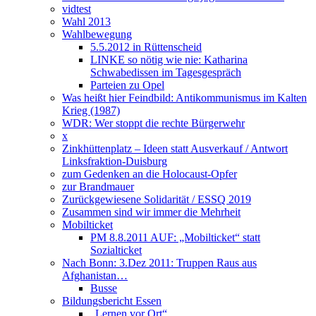
vidtest
Wahl 2013
Wahlbewegung
5.5.2012 in Rüttenscheid
LINKE so nötig wie nie: Katharina
Schwabedissen im Tagesgespräch
Parteien zu Opel
Was heißt hier Feindbild: Antikommunismus im Kalten
Krieg (1987)
WDR: Wer stoppt die rechte Bürgerwehr
x
Zinkhüttenplatz – Ideen statt Ausverkauf / Antwort
Linksfraktion-Duisburg
zum Gedenken an die Holocaust-Opfer
zur Brandmauer
Zurückgewiesene Solidarität / ESSQ 2019
Zusammen sind wir immer die Mehrheit
Mobilticket
PM 8.8.2011 AUF: „Mobilticket“ statt
Sozialticket
Nach Bonn: 3.Dez 2011: Truppen Raus aus
Afghanistan…
Busse
Bildungsbericht Essen
„Lernen vor Ort“