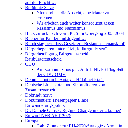
auf der Flucht …
Berühmte Sätze
Niemand hat die Absicht, eine Mauer zu
errichten!
Wir arbeiten auch weiter konsequent gegen
Rassismus und Faschismus
Blick zurück nach vorn: PDS im Übergang 2003-2004
Bücher für Kinder und Jugend …
Bundestag beschloss Gesetz zur Bestandsdatenauskunft
Bürgerbegehren unterstützt „kulturgut Essen“
Bürgerbeteiligung Bürgerentscheid
Ratsbürgerentscheid
CDU
Antikommunismus pur: Anti-LINKES Flugblatt
der CDU-OMV
Demonstrantion in Antalya: Hükümet Istafa
Deutsche Linkspartei und SP profitieren von
Zusammenarbeit
Dobrindt nervt
Dokumentiert: Thesenpapier Linke
Einwanderungspolitik
Dr. Daniele Ganser: Regime-Change in der Ukraine?
Entwurf NFB AKT 2026
Europa
Gabi Zimmer zur EU-2020-Strategie / Armut in