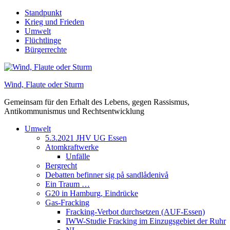
Skip
Standpunkt
to
Krieg und Frieden
content
Umwelt
Flüchtlinge
Bürgerrechte
Wind, Flaute oder Sturm
Gemeinsam für den Erhalt des Lebens, gegen Rassismus,
Antikommunismus und Rechtsentwicklung
Umwelt
5.3.2021 JHV UG Essen
Atomkraftwerke
Unfälle
Bergrecht
Debatten befinner sig på sandlådenivå
Ein Traum …
G20 in Hamburg, Eindrücke
Gas-Fracking
Fracking-Verbot durchsetzen (AUF-Essen)
IWW-Studie Fracking im Einzugsgebiet der Ruhr