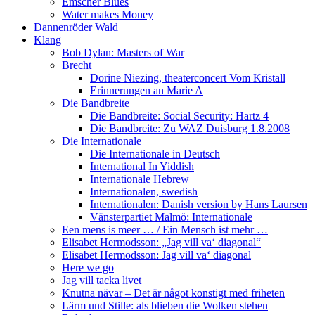
Emscher Blues
Water makes Money
Dannenröder Wald
Klang
Bob Dylan: Masters of War
Brecht
Dorine Niezing, theaterconcert Vom Kristall
Erinnerungen an Marie A
Die Bandbreite
Die Bandbreite: Social Security: Hartz 4
Die Bandbreite: Zu WAZ Duisburg 1.8.2008
Die Internationale
Die Internationale in Deutsch
International In Yiddish
Internationale Hebrew
Internationalen, swedish
Internationalen: Danish version by Hans Laursen
Vänsterpartiet Malmö: Internationale
Een mens is meer … / Ein Mensch ist mehr …
Elisabet Hermodsson: „Jag vill va‘ diagonal“
Elisabet Hermodsson: Jag vill va‘ diagonal
Here we go
Jag vill tacka livet
Knutna nävar – Det är något konstigt med friheten
Lärm und Stille: als blieben die Wolken stehen