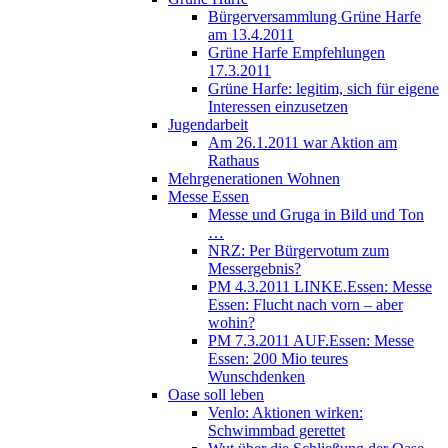
Bürgerversammlung Grüne Harfe
am 13.4.2011
Grüne Harfe Empfehlungen
17.3.2011
Grüne Harfe: legitim, sich für eigene
Interessen einzusetzen
Jugendarbeit
Am 26.1.2011 war Aktion am
Rathaus
Mehrgenerationen Wohnen
Messe Essen
Messe und Gruga in Bild und Ton
…
NRZ: Per Bürgervotum zum
Messergebnis?
PM 4.3.2011 LINKE.Essen: Messe
Essen: Flucht nach vorn – aber
wohin?
PM 7.3.2011 AUF.Essen: Messe
Essen: 200 Mio teures
Wunschdenken
Oase soll leben
Venlo: Aktionen wirken:
Schwimmbad gerettet