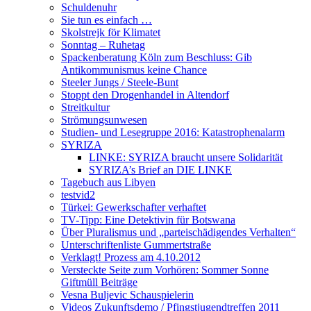
Schuldenuhr
Sie tun es einfach …
Skolstrejk för Klimatet
Sonntag – Ruhetag
Spackenberatung Köln zum Beschluss: Gib
Antikommunismus keine Chance
Steeler Jungs / Steele-Bunt
Stoppt den Drogenhandel in Altendorf
Streitkultur
Strömungsunwesen
Studien- und Lesegruppe 2016: Katastrophenalarm
SYRIZA
LINKE: SYRIZA braucht unsere Solidarität
SYRIZA’s Brief an DIE LINKE
Tagebuch aus Libyen
testvid2
Türkei: Gewerkschafter verhaftet
TV-Tipp: Eine Detektivin für Botswana
Über Pluralismus und „parteischädigendes Verhalten“
Unterschriftenliste Gummertstraße
Verklagt! Prozess am 4.10.2012
Versteckte Seite zum Vorhören: Sommer Sonne
Giftmüll Beiträge
Vesna Buljevic Schauspielerin
Videos Zukunftsdemo / Pfingstjugendtreffen 2011