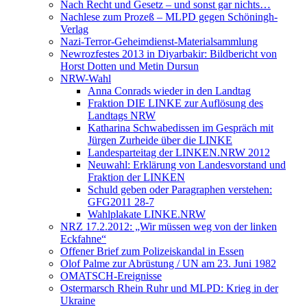
Nach Recht und Gesetz – und sonst gar nichts…
Nachlese zum Prozeß – MLPD gegen Schöningh-
Verlag
Nazi-Terror-Geheimdienst-Materialsammlung
Newrozfestes 2013 in Diyarbakir: Bildbericht von
Horst Dotten und Metin Dursun
NRW-Wahl
Anna Conrads wieder in den Landtag
Fraktion DIE LINKE zur Auflösung des
Landtags NRW
Katharina Schwabedissen im Gespräch mit
Jürgen Zurheide über die LINKE
Landesparteitag der LINKEN.NRW 2012
Neuwahl: Erklärung von Landesvorstand und
Fraktion der LINKEN
Schuld geben oder Paragraphen verstehen:
GFG2011 28-7
Wahlplakate LINKE.NRW
NRZ 17.2.2012: „Wir müssen weg von der linken
Eckfahne“
Offener Brief zum Polizeiskandal in Essen
Olof Palme zur Abrüstung / UN am 23. Juni 1982
OMATSCH-Ereignisse
Ostermarsch Rhein Ruhr und MLPD: Krieg in der
Ukraine