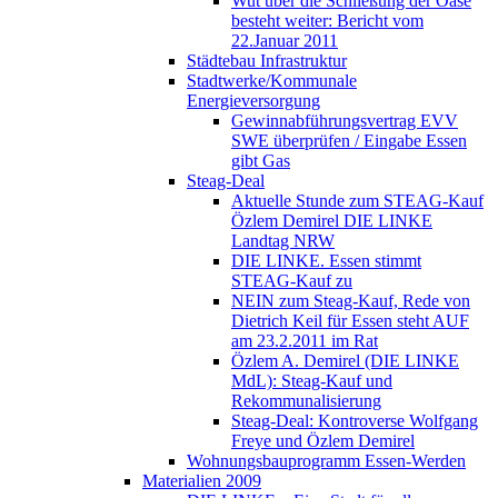
Wut über die Schließung der Oase
besteht weiter: Bericht vom
22.Januar 2011
Städtebau Infrastruktur
Stadtwerke/Kommunale
Energieversorgung
Gewinnabführungsvertrag EVV
SWE überprüfen / Eingabe Essen
gibt Gas
Steag-Deal
Aktuelle Stunde zum STEAG-Kauf
Özlem Demirel DIE LINKE
Landtag NRW
DIE LINKE. Essen stimmt
STEAG-Kauf zu
NEIN zum Steag-Kauf, Rede von
Dietrich Keil für Essen steht AUF
am 23.2.2011 im Rat
Özlem A. Demirel (DIE LINKE
MdL): Steag-Kauf und
Rekommunalisierung
Steag-Deal: Kontroverse Wolfgang
Freye und Özlem Demirel
Wohnungsbauprogramm Essen-Werden
Materialien 2009