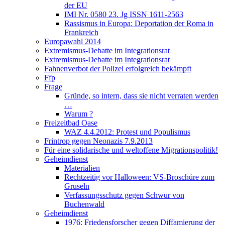
der EU
IMI Nr. 0580 23. Jg ISSN 1611-2563
Rassismus in Europa: Deportation der Roma in
Frankreich
Europawahl 2014
Extremismus-Debatte im Integrationsrat
Extremismus-Debatte im Integrationsrat
Fahnenverbot der Polizei erfolgreich bekämpft
Ffp
Frage
Gründe, so intern, dass sie nicht verraten werden
…
Warum ?
Freizeitbad Oase
WAZ 4.4.2012: Protest und Populismus
Frintrop gegen Neonazis 7.9.2013
Für eine solidarische und weltoffene Migrationspolitik!
Geheimdienst
Materialien
Rechtzeitig vor Halloween: VS-Broschüre zum
Gruseln
Verfassungsschutz gegen Schwur von
Buchenwald
Geheimdienst
1976: Friedensforscher gegen Diffamierung der