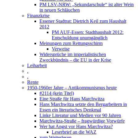
PM LSV-NRW: „Sekundarschule“ ist alter Wein
in neuen Schläuchen
Finanzkrise
Essener Stadtrat: Dietrich Keil zum Haushalt
2012
PM AUF-Essen: Stadthaushalt 2012:
Entschuldung unumgänglich
Meinungen zum Rettungsschirm
Verweise
Widersprüche im imperialistischen
Zweckbündnis – die EU in der Krise
Leiharbeit
.
.
Rente
1950-1960er Jahre – Antikommunismus heute
#2114 (kein Titel)
Eine Straße für Hans Marchwitza
Hans Marchwitza setzte den Bergarbeitern in
Essen ein literarisches Denkmal
Linke Literatur und Medien vor 90 Jahren
Marchwitza-Straße – fragwürdige Vorwürfe
Wer hat Angst vor Hans Marchwitza?
Leserbrief an die WAZ
zum Weiterlesen