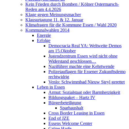
Kein Frieden durch Bomben / Kölner Ostermarsch-
Reden am 4.4.2026
Klage gegen Meinungsmacher
Klausurtagung 11. & 12. Januar
Klimafragen für die Kommune Essen / Wahl 2020
Kommunalwahlen 2014
Energie
Erfolge
Democracia Real YA: Weltweite Demos
am 15.Oktober
Jugendzentrum Essen wird nicht ohne
Widerstand geschlossen…
Naziführer machte eine Kehrtwende
Polizeiauflagen für Essener Zukunftsdemo
rechtwidrig
Venlo: Schwimmbad Nieuw Steyl gerettet
Leben in Essen
Armut: Sozialstaat oder Barmherzigkeit
Bildungspaket – Hartz IV
Bürgerbeteiligung
Sparhaushalt
Cross Border Leasing in Essen
End of JZE
Essens Welcome Center
Grüne Harfe