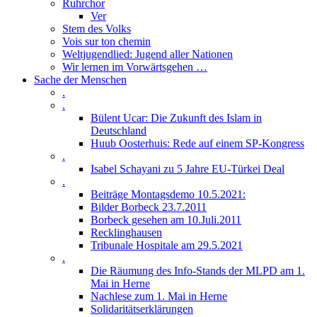
Ruhrchor
Ver
Stem des Volks
Vois sur ton chemin
Weltjugendlied: Jugend aller Nationen
Wir lernen im Vorwärtsgehen …
Sache der Menschen
.
.
Bülent Ucar: Die Zukunft des Islam in
Deutschland
Huub Oosterhuis: Rede auf einem SP-Kongress
.
Isabel Schayani zu 5 Jahre EU-Türkei Deal
.
Beiträge Montagsdemo 10.5.2021:
Bilder Borbeck 23.7.2011
Borbeck gesehen am 10.Juli.2011
Recklinghausen
Tribunale Hospitale am 29.5.2021
.
Die Räumung des Info-Stands der MLPD am 1.
Mai in Herne
Nachlese zum 1. Mai in Herne
Solidaritätserklärungen