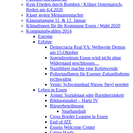
Kein Frieden durch Bomben / Kölner Ostermarsch-
Reden am 4.4.2026
Klage gegen Meinungsmacher
Klausurtagung 11. & 12. Januar
Klimafragen für die Kommune Essen / Wahl 2020
Kommunalwahlen 2014
Energie
Erfolge
Democracia Real YA: Weltweite Demos
am 15.Oktober
Jugendzentrum Essen wird nicht ohne
Widerstand geschlossen…
Naziführer machte eine Kehrtwende
Polizeiauflagen für Essener Zukunftsdemo
rechtwidrig
Venlo: Schwimmbad Nieuw Steyl gerettet
Leben in Essen
Armut: Sozialstaat oder Barmherzigkeit
Bildungspaket – Hartz IV
Bürgerbeteiligung
Sparhaushalt
Cross Border Leasing in Essen
End of JZE
Essens Welcome Center
Grüne Harfe