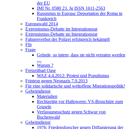
der EU
IMI Nr. 0580 23. Jg ISSN 1611-2563
Rassismus in Europa: Deportation der Roma in
Frankreich
Europawahl 2014
Extremismus-Debatte im Integrationsrat
Extremismus-Debatte im Integrationsrat
Fahnenverbot der Polizei erfolgreich bekämpft
Ffp
Frage
Gründe, so intern, dass sie nicht verraten werden
…
Warum ?
Freizeitbad Oase
WAZ 4.4.2012: Protest und Populismus
Frintrop gegen Neonazis 7.9.2013
Für eine solidarische und weltoffene Migrationspolitik!
Geheimdienst
Materialien
Rechtzeitig vor Halloween: VS-Broschüre zum
Gruseln
Verfassungsschutz gegen Schwur von
Buchenwald
Geheimdienst
1976: Friedensforscher gegen Diffamierung der