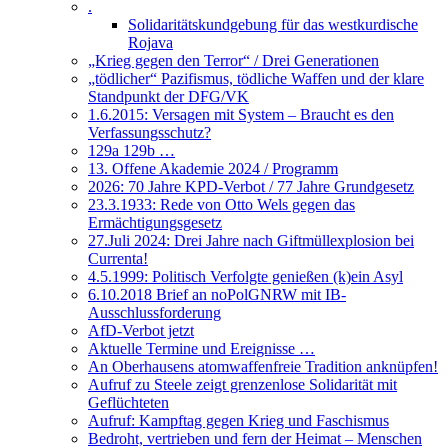
.
Solidaritätskundgebung für das westkurdische
Rojava
„Krieg gegen den Terror“ / Drei Generationen
„tödlicher“ Pazifismus, tödliche Waffen und der klare
Standpunkt der DFG/VK
1.6.2015: Versagen mit System – Braucht es den
Verfassungsschutz?
129a 129b …
13. Offene Akademie 2024 / Programm
2026: 70 Jahre KPD-Verbot / 77 Jahre Grundgesetz
23.3.1933: Rede von Otto Wels gegen das
Ermächtigungsgesetz
27.Juli 2024: Drei Jahre nach Giftmüllexplosion bei
Currenta!
4.5.1999: Politisch Verfolgte genießen (k)ein Asyl
6.10.2018 Brief an noPolGNRW mit IB-
Ausschlussforderung
AfD-Verbot jetzt
Aktuelle Termine und Ereignisse …
An Oberhausens atomwaffenfreie Tradition anknüpfen!
Aufruf zu Steele zeigt grenzenlose Solidarität mit
Geflüchteten
Aufruf: Kampftag gegen Krieg und Faschismus
Bedroht, vertrieben und fern der Heimat – Menschen