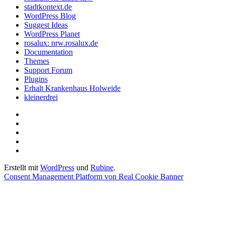
stadtkontext.de
WordPress Blog
Suggest Ideas
WordPress Planet
rosalux: nrw.rosalux.de
Documentation
Themes
Support Forum
Plugins
Erhalt Krankenhaus Holweide
kleinerdrei
Startseite
Datenschutzerklärung
Privatsphäre-
Einstellungen
Historie
ändern
der
Einwilligungen
Privatsphäre-
widerrufen
Erstellt mit
WordPress
und
Rubine
.
Einstellungen
Consent Management Platform von Real Cookie Banner