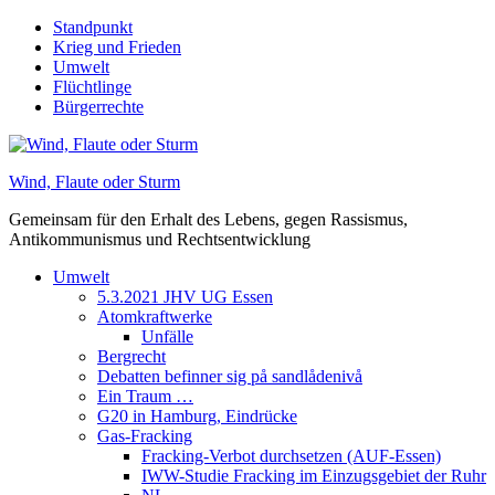
Skip
Standpunkt
to
Krieg und Frieden
content
Umwelt
Flüchtlinge
Bürgerrechte
Wind, Flaute oder Sturm
Gemeinsam für den Erhalt des Lebens, gegen Rassismus,
Antikommunismus und Rechtsentwicklung
Umwelt
5.3.2021 JHV UG Essen
Atomkraftwerke
Unfälle
Bergrecht
Debatten befinner sig på sandlådenivå
Ein Traum …
G20 in Hamburg, Eindrücke
Gas-Fracking
Fracking-Verbot durchsetzen (AUF-Essen)
IWW-Studie Fracking im Einzugsgebiet der Ruhr