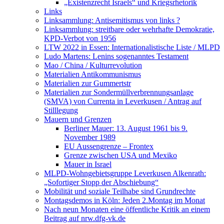
„Existenzrecht Israels“ und Kriegsrhetorik
Links
Linksammlung: Antisemitismus von links ?
Linksammlung: streitbare oder wehrhafte Demokratie,
KPD-Verbot von 1956
LTW 2022 in Essen: Internationalistische Liste / MLPD
Ludo Martens: Lenins sogenanntes Testament
Mao / China / Kulturrevolution
Materialien Antikommunismus
Materialien zur Gummertstr
Materialien zur Sondermüllverbrennungsanlage
(SMVA) von Currenta in Leverkusen / Antrag auf
Stilllegung
Mauern und Grenzen
Berliner Mauer: 13. August 1961 bis 9.
November 1989
EU Aussengrenze – Frontex
Grenze zwischen USA und Mexiko
Mauer in Israel
MLPD-Wohngebietsgruppe Leverkusen Alkenrath:
„Sofortiger Stopp der Abschiebung“
Mobilität und soziale Teilhabe sind Grundrechte
Montagsdemos in Köln: Jeden 2.Montag im Monat
Nach neun Monaten eine öffentliche Kritik an einem
Beitrag auf nrw.dfg-vk.de