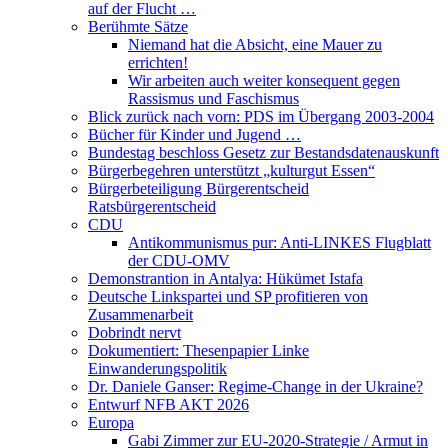
auf der Flucht …
Berühmte Sätze
Niemand hat die Absicht, eine Mauer zu
errichten!
Wir arbeiten auch weiter konsequent gegen
Rassismus und Faschismus
Blick zurück nach vorn: PDS im Übergang 2003-2004
Bücher für Kinder und Jugend …
Bundestag beschloss Gesetz zur Bestandsdatenauskunft
Bürgerbegehren unterstützt „kulturgut Essen“
Bürgerbeteiligung Bürgerentscheid
Ratsbürgerentscheid
CDU
Antikommunismus pur: Anti-LINKES Flugblatt
der CDU-OMV
Demonstrantion in Antalya: Hükümet Istafa
Deutsche Linkspartei und SP profitieren von
Zusammenarbeit
Dobrindt nervt
Dokumentiert: Thesenpapier Linke
Einwanderungspolitik
Dr. Daniele Ganser: Regime-Change in der Ukraine?
Entwurf NFB AKT 2026
Europa
Gabi Zimmer zur EU-2020-Strategie / Armut in