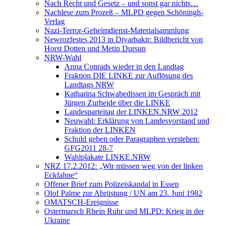
Nach Recht und Gesetz – und sonst gar nichts…
Nachlese zum Prozeß – MLPD gegen Schöningh-
Verlag
Nazi-Terror-Geheimdienst-Materialsammlung
Newrozfestes 2013 in Diyarbakir: Bildbericht von
Horst Dotten und Metin Dursun
NRW-Wahl
Anna Conrads wieder in den Landtag
Fraktion DIE LINKE zur Auflösung des
Landtags NRW
Katharina Schwabedissen im Gespräch mit
Jürgen Zurheide über die LINKE
Landesparteitag der LINKEN.NRW 2012
Neuwahl: Erklärung von Landesvorstand und
Fraktion der LINKEN
Schuld geben oder Paragraphen verstehen:
GFG2011 28-7
Wahlplakate LINKE.NRW
NRZ 17.2.2012: „Wir müssen weg von der linken
Eckfahne“
Offener Brief zum Polizeiskandal in Essen
Olof Palme zur Abrüstung / UN am 23. Juni 1982
OMATSCH-Ereignisse
Ostermarsch Rhein Ruhr und MLPD: Krieg in der
Ukraine