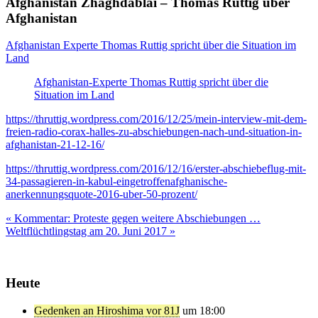
Afghanistan Zhaghdablai – Thomas Ruttig über
Afghanistan
Afghanistan Experte Thomas Ruttig spricht über die Situation im
Land
Afghanistan-Experte Thomas Ruttig spricht über die
Situation im Land
https://thruttig.wordpress.com/2016/12/25/mein-interview-mit-dem-
freien-radio-corax-halles-zu-abschiebungen-nach-und-situation-in-
afghanistan-21-12-16/
https://thruttig.wordpress.com/2016/12/16/erster-abschiebeflug-mit-
34-passagieren-in-kabul-eingetroffenafghanische-
anerkennungsquote-2016-uber-50-prozent/
Beitragsnavigation
« Kommentar: Proteste gegen weitere Abschiebungen …
Weltflüchtlingstag am 20. Juni 2017 »
Heute
Gedenken an Hiroshima vor 81J
um 18:00