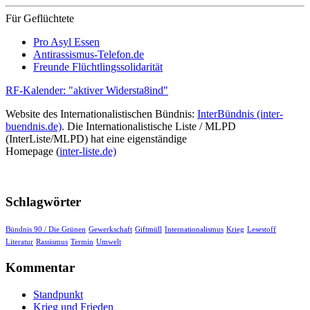
Für Geflüchtete
Pro Asyl Essen
Antirassismus-Telefon.de
Freunde Flüchtlingssolidarität
RF-Kalender: "aktiver Widersta8ind"
Website des Internationalistischen Bündnis:
InterBündnis (inter-
buendnis.de)
. Die Internationalistische Liste / MLPD
(InterListe/MLPD) hat eine eigenständige
Homepage (
inter-liste.de)
Schlagwörter
Bündnis 90 / Die Grünen
Gewerkschaft
Giftmüll
Internationalismus
Krieg
Lesestoff
Literatur
Rassismus
Termin
Umwelt
Kommentar
Standpunkt
Krieg und Frieden