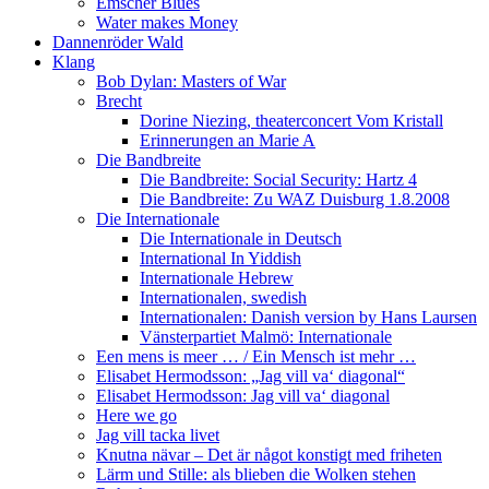
Emscher Blues
Water makes Money
Dannenröder Wald
Klang
Bob Dylan: Masters of War
Brecht
Dorine Niezing, theaterconcert Vom Kristall
Erinnerungen an Marie A
Die Bandbreite
Die Bandbreite: Social Security: Hartz 4
Die Bandbreite: Zu WAZ Duisburg 1.8.2008
Die Internationale
Die Internationale in Deutsch
International In Yiddish
Internationale Hebrew
Internationalen, swedish
Internationalen: Danish version by Hans Laursen
Vänsterpartiet Malmö: Internationale
Een mens is meer … / Ein Mensch ist mehr …
Elisabet Hermodsson: „Jag vill va‘ diagonal“
Elisabet Hermodsson: Jag vill va‘ diagonal
Here we go
Jag vill tacka livet
Knutna nävar – Det är något konstigt med friheten
Lärm und Stille: als blieben die Wolken stehen