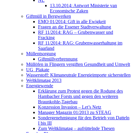
NL
13.10.2014: Antwort Ministerie van
Economische Zaken
Giftmüll in Bergwerken
EMO 01/2014: Gift in alle Ewigkeit
Fragen an die Essener Stadtverwaltung
RF 11/2014: RAG – Grubenwasser und
Fracking
RF 11/2014: RAG: Grubenwasserhaltung im
Saarland
Müllentsorgung
Giftmüllverbrennung
Müllöfen in Flingern vergiften Gesundheit und Umwelt
UG_Plakate
Wasserstoff: Klimaneutrale Energieimporte sicherstellen
Weltklimatag 2013
Energiewende
Erklärung zum Protest gegen die Rodung des
Hambacher Forsts und gegen den weiteren
Braunkohle-Tagebau
Konzession Invasion – Let’s Netz
Manager Magazin 01/2013 zu STEAG
Sondergenehmigung für den Betrieb von Datteln
I bis III
Zum Weltklimatag – aufrüttelnde Thesen