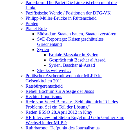
Paderborn: Die Partei Die Linke ist eben nicht die
Linke
Pazifistische Wende / Positionen der DFG-VK
Philipp-Müller-Brücke in Rüttenscheid
Piraten
Planet Erde
Südsudan: Staaten bauen, Staaten zerstören
SvD-Reportage: Krisengeschütteltes
Griechenland
Syrien
Brutale Massaker in Syrien
Gespräch mit Baschar al Assad
Syrien, Baschar al-Assad
Streiks weltweit…
Politischer Aschermittwoch der MLPD in
Gelsenkirchen 2011
Ratsbürgerentscheid
Rebell Bochum zur Absage der Jusos
Rechter Populismus
Rede von Vered Berman: „Seid bitte nicht Teil des
Problems. Sei ein Teil der Lösung“
Reden ESSQ 28.April 2012 in Kray
RF-Interview mit Stefan Engel und Gabi Gärtner zum
Wechsel in der MLPD
Ruhrbarone: Tiefpunkt des Journalismus