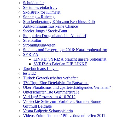
Schuldenuhr
Sie tun es einfach …
Skolstrejk för Klimatet
Sonntag – Ruhetag
Spackenberatung Köln zum Beschluss: Gib
Antikommunismus keine Chance
Steeler Jungs / Steele-Bunt
Stoppt den Drogenhandel in Altendorf
Streitkultur
Strömungsunwesen
Studien- und Lesegruppe 2016: Katastrophenalarm
SYRIZA
LINKE: SYRIZA braucht unsere Solidarität
SYRIZA’s Brief an DIE LINKE
Tagebuch aus Libyen
testvid2
Türkei: Gewerkschafter verhaftet
TV-Tipp: Eine Detektivin für Botswana
Über Pluralismus und „parteischädigendes Verhalten“
Unterschriftenliste Gummertstraße
Verklagt! Prozess am 4.10.2012
Versteckte Seite zum Vorhören: Sommer Sonne
Giftmüll Beiträge
Vesna Buljevic Schauspielerin
Videos Zukunftsdemo / Pfingstjugendtreffen 2011