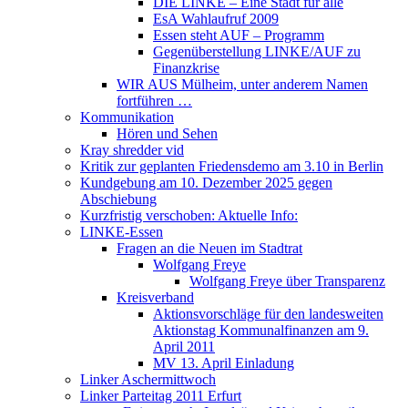
DIE LINKE – Eine Stadt für alle
EsA Wahlaufruf 2009
Essen steht AUF – Programm
Gegenüberstellung LINKE/AUF zu
Finanzkrise
WIR AUS Mülheim, unter anderem Namen
fortführen …
Kommunikation
Hören und Sehen
Kray shredder vid
Kritik zur geplanten Friedensdemo am 3.10 in Berlin
Kundgebung am 10. Dezember 2025 gegen
Abschiebung
Kurzfristig verschoben: Aktuelle Info:
LINKE-Essen
Fragen an die Neuen im Stadtrat
Wolfgang Freye
Wolfgang Freye über Transparenz
Kreisverband
Aktionsvorschläge für den landesweiten
Aktionstag Kommunalfinanzen am 9.
April 2011
MV 13. April Einladung
Linker Aschermittwoch
Linker Parteitag 2011 Erfurt