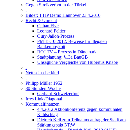
Gegen Streikverbot in der Türkei
.
Bilder: TTIP Demo Hannover 23.4.2016
Recht & Unrecht
Cuban Five
Leonard Peltier
Oury-Jalloh-Prozess
PM 15.10.2012: Beweise für illegalen
Bankenboykott
ROJ TV – Prozess in Dänemark
Stadtplanung: §13a BauGB
Unsägliche Vergleiche von Hubertus Knabe
.
Nett sein / be kind
.
Philipp Müller 1952
30 Stunden-Woche
Gerhard Schweizerhof
Irres LinksDiagonal
Kommualfinanzen
4.4.2012 Aktionkonferenz gegen kommunalen
Kahlschlag
Dietrich Keil zum Teilnahmeantrag der Stadt am
Stärkungspakt NRW