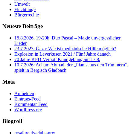
Umwelt
Flüchtlinge
Bürgerrechte
Neueste Beiträge
15.8.2026, 19-20h: Duo Pascal – Magie unvergesslicher
Lieder
23.7.2023: Gaza: Wie ist medizinische Hilfe möglich?
Explosion in Leverkusen 2021 / Fünf Jahre danach
70 Jahre KPD‑Verbot: Kundgebung am 17.8.
10.7.2026: Aeham Ahmad, der „Pianist aus den Trümmern“,
spielt in Bergisch Gladbach
Meta
Anmelden
Eintrags-Feed
Kommentar-Feed
WordPress.org
Blogroll
rosalux: rls-clubs-nrw