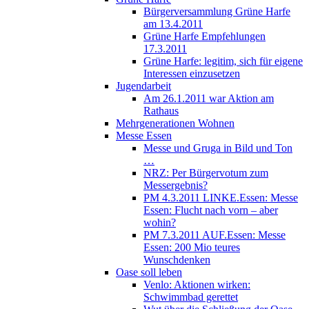
Bürgerversammlung Grüne Harfe
am 13.4.2011
Grüne Harfe Empfehlungen
17.3.2011
Grüne Harfe: legitim, sich für eigene
Interessen einzusetzen
Jugendarbeit
Am 26.1.2011 war Aktion am
Rathaus
Mehrgenerationen Wohnen
Messe Essen
Messe und Gruga in Bild und Ton
…
NRZ: Per Bürgervotum zum
Messergebnis?
PM 4.3.2011 LINKE.Essen: Messe
Essen: Flucht nach vorn – aber
wohin?
PM 7.3.2011 AUF.Essen: Messe
Essen: 200 Mio teures
Wunschdenken
Oase soll leben
Venlo: Aktionen wirken:
Schwimmbad gerettet