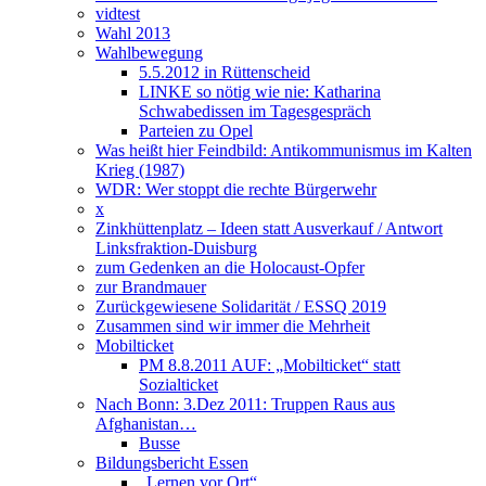
vidtest
Wahl 2013
Wahlbewegung
5.5.2012 in Rüttenscheid
LINKE so nötig wie nie: Katharina
Schwabedissen im Tagesgespräch
Parteien zu Opel
Was heißt hier Feindbild: Antikommunismus im Kalten
Krieg (1987)
WDR: Wer stoppt die rechte Bürgerwehr
x
Zinkhüttenplatz – Ideen statt Ausverkauf / Antwort
Linksfraktion-Duisburg
zum Gedenken an die Holocaust-Opfer
zur Brandmauer
Zurückgewiesene Solidarität / ESSQ 2019
Zusammen sind wir immer die Mehrheit
Mobilticket
PM 8.8.2011 AUF: „Mobilticket“ statt
Sozialticket
Nach Bonn: 3.Dez 2011: Truppen Raus aus
Afghanistan…
Busse
Bildungsbericht Essen
„Lernen vor Ort“