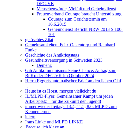
DFG-VK
Menschenwürde, Vielfalt und Geheimdienst
Frauenverband Courage braucht Unterstützung
Courage zum Gerichtstermin am
16.6.2015
Geheimdienst-Bericht-NRW 2013 S.100-
101
gelöschtes Zitat
Gemeinsamkeiten: Felix Oekentorp und Reinhard
Funke
Geschichte des Antikriegstags
Gesundheitsversorgung in Schweden 2023
Demenz
Gib Antikommunismus keine Chance: Antrag zum
BuKo der DFG-VK im Oktober 2024
Herrn Eggerts automatischer Brief an den lieben Olaf
…
Heute ist es Horst, morgen vielleicht du
IL/MLPD-Flyer: Gemeinsamer Kampf um jeden
Arbeitsplatz – für die Zukunft der Jugend!
immer wieder freitags: 13.4, 11.5, 8.6: MLPD zum
Kennenlernen
intern
Irans Linke und MLPD LINKE
J’accuse, ich klage an