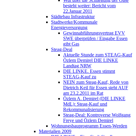
Wut über die Schließung der Oase
besteht weiter: Bericht vom
22.Januar 2011
Städtebau Infrastruktur
Stadtwerke/Kommunale
Energieversorgung
Gewinnabführungsvertrag EVV
SWE überprüfen / Eingabe Essen
gibt Gas
Steag-Deal
Aktuelle Stunde zum STEAG-Kauf
Özlem Demirel DIE LINKE
Landtag NRW
DIE LINKE. Essen stimmt
STEAG-Kauf zu
NEIN zum Steag-Kauf, Rede von
Dietrich Keil für Essen steht AUF
am 23.2.2011 im Rat
Özlem A. Demirel (DIE LINKE
MdL): Steag-Kauf und
Rekommunalisierung
Steag-Deal: Kontroverse Wolfgang
Freye und Özlem Demirel
Wohnungsbauprogramm Essen-Werden
Materialien 2009