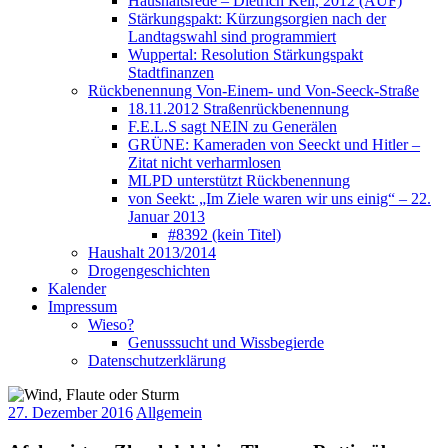
Haushaltsrede – Dietrich Keil, 2012 (AUF)
Stärkungspakt: Kürzungsorgien nach der
Landtagswahl sind programmiert
Wuppertal: Resolution Stärkungspakt
Stadtfinanzen
Rückbenennung Von-Einem- und Von-Seeck-Straße
18.11.2012 Straßenrückbenennung
F.E.L.S sagt NEIN zu Generälen
GRÜNE: Kameraden von Seeckt und Hitler –
Zitat nicht verharmlosen
MLPD unterstützt Rückbenennung
von Seekt: „Im Ziele waren wir uns einig“ – 22.
Januar 2013
#8392 (kein Titel)
Haushalt 2013/2014
Drogengeschichten
Kalender
Impressum
Wieso?
Genusssucht und Wissbegierde
Datenschutzerklärung
27. Dezember 2016
Allgemein