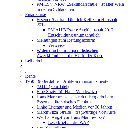
PM LSV-NRW: „Sekundarschule“ ist alter Wein
in neuen Schläuchen
Finanzkrise
Essener Stadtrat: Dietrich Keil zum Haushalt
2012
PM AUF-Essen: Stadthaushalt 2012:
Entschuldung unumgänglich
Meinungen zum Rettungsschirm
Verweise
Widersprüche im imperialistischen
Zweckbündnis – die EU in der Krise
Leiharbeit
.
.
Rente
1950-1960er Jahre – Antikommunismus heute
#2114 (kein Titel)
Eine Straße für Hans Marchwitza
Hans Marchwitza setzte den Bergarbeitern in
Essen ein literarisches Denkmal
Linke Literatur und Medien vor 90 Jahren
Marchwitza-Straße – fragwürdige Vorwürfe
Wer hat Angst vor Hans Marchwitza?
Leserbrief an die WAZ
zum Weiterlesen