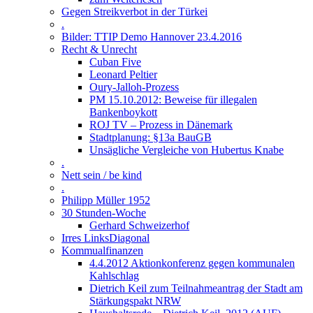
Gegen Streikverbot in der Türkei
.
Bilder: TTIP Demo Hannover 23.4.2016
Recht & Unrecht
Cuban Five
Leonard Peltier
Oury-Jalloh-Prozess
PM 15.10.2012: Beweise für illegalen
Bankenboykott
ROJ TV – Prozess in Dänemark
Stadtplanung: §13a BauGB
Unsägliche Vergleiche von Hubertus Knabe
.
Nett sein / be kind
.
Philipp Müller 1952
30 Stunden-Woche
Gerhard Schweizerhof
Irres LinksDiagonal
Kommualfinanzen
4.4.2012 Aktionkonferenz gegen kommunalen
Kahlschlag
Dietrich Keil zum Teilnahmeantrag der Stadt am
Stärkungspakt NRW