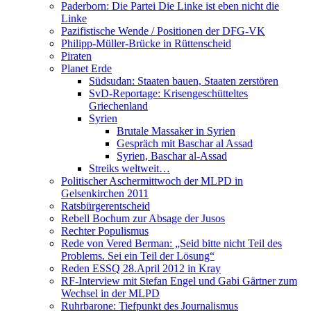
Paderborn: Die Partei Die Linke ist eben nicht die
Linke
Pazifistische Wende / Positionen der DFG-VK
Philipp-Müller-Brücke in Rüttenscheid
Piraten
Planet Erde
Südsudan: Staaten bauen, Staaten zerstören
SvD-Reportage: Krisengeschütteltes
Griechenland
Syrien
Brutale Massaker in Syrien
Gespräch mit Baschar al Assad
Syrien, Baschar al-Assad
Streiks weltweit…
Politischer Aschermittwoch der MLPD in
Gelsenkirchen 2011
Ratsbürgerentscheid
Rebell Bochum zur Absage der Jusos
Rechter Populismus
Rede von Vered Berman: „Seid bitte nicht Teil des
Problems. Sei ein Teil der Lösung“
Reden ESSQ 28.April 2012 in Kray
RF-Interview mit Stefan Engel und Gabi Gärtner zum
Wechsel in der MLPD
Ruhrbarone: Tiefpunkt des Journalismus