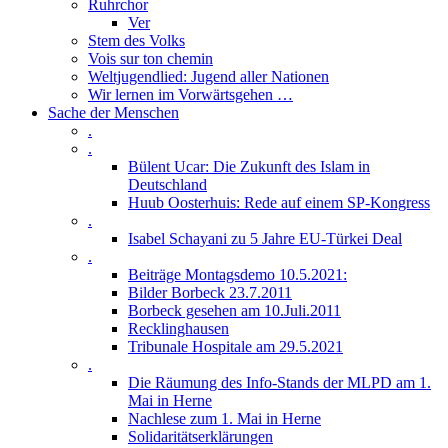
Ruhrchor
Ver
Stem des Volks
Vois sur ton chemin
Weltjugendlied: Jugend aller Nationen
Wir lernen im Vorwärtsgehen …
Sache der Menschen
.
.
Bülent Ucar: Die Zukunft des Islam in
Deutschland
Huub Oosterhuis: Rede auf einem SP-Kongress
.
Isabel Schayani zu 5 Jahre EU-Türkei Deal
.
Beiträge Montagsdemo 10.5.2021:
Bilder Borbeck 23.7.2011
Borbeck gesehen am 10.Juli.2011
Recklinghausen
Tribunale Hospitale am 29.5.2021
.
Die Räumung des Info-Stands der MLPD am 1.
Mai in Herne
Nachlese zum 1. Mai in Herne
Solidaritätserklärungen