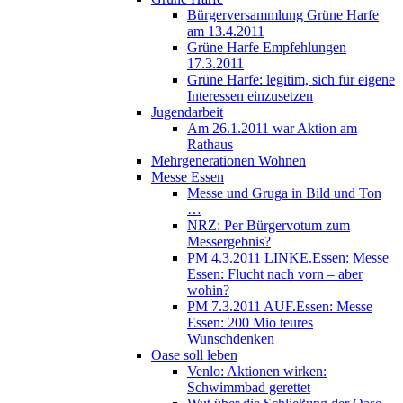
Bürgerversammlung Grüne Harfe
am 13.4.2011
Grüne Harfe Empfehlungen
17.3.2011
Grüne Harfe: legitim, sich für eigene
Interessen einzusetzen
Jugendarbeit
Am 26.1.2011 war Aktion am
Rathaus
Mehrgenerationen Wohnen
Messe Essen
Messe und Gruga in Bild und Ton
…
NRZ: Per Bürgervotum zum
Messergebnis?
PM 4.3.2011 LINKE.Essen: Messe
Essen: Flucht nach vorn – aber
wohin?
PM 7.3.2011 AUF.Essen: Messe
Essen: 200 Mio teures
Wunschdenken
Oase soll leben
Venlo: Aktionen wirken:
Schwimmbad gerettet