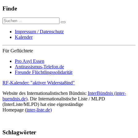
Finde
Suche
nach:
Impressum / Datenschutz
Kalender
Für Geflüchtete
Pro Asyl Essen
Antirassismus-Telefon.de
Freunde Flüchtlingssolidarität
RF-Kalender: "aktiver Widersta8ind"
Website des Internationalistischen Bündnis:
InterBündnis (inter-
buendnis.de)
. Die Internationalistische Liste / MLPD
(InterListe/MLPD) hat eine eigenständige
Homepage (
inter-liste.de)
Schlagwörter