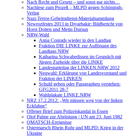
Nach Recht und Gesetz – und sonst gar nichts…
Nachlese zum Prozeß – MLPD gegen Schöningh-
Verlag
Nazi-Terror-Geheimdienst-Materialsammlung
Newrozfestes 2013 in Diyarbakir: Bildbericht von
Horst Dotten und Metin Dursun
NRW-Wahl
Anna Conrads wieder in den Landtag
Fraktion DIE LINKE zur Auflösung des
Landtags NRW
Katharina Schwabedissen im Gespräch mit
Jürgen Zurheide über die LINKE
Landesparteitag der LINKEN.NRW 2012
Neuwahl: Erklärung von Landesvorstand und
Fraktion der LINKEN
Schuld geben oder Paragraphen verstehen:
GFG2011 28-7
Wahlplakate LINKE.NRW
NRZ 17.2.2012: „Wir müssen weg von der linken
Eckfahne“
Offener Brief zum Polizeiskandal in Essen
Olof Palme zur Abrüstung / UN am 23. Juni 1982
OMATSCH-Ereignisse
Ostermarsch Rhein Ruhr und MLPD: Krieg in der
Ukraine