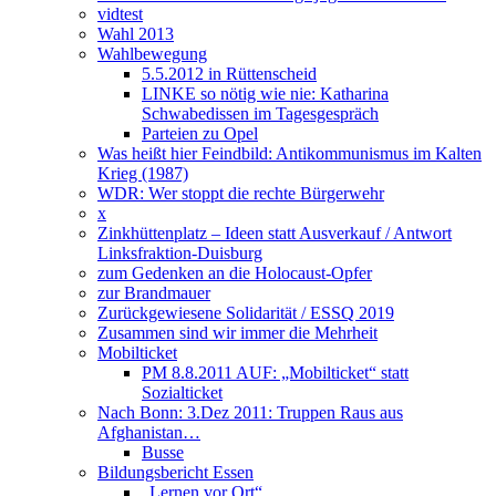
vidtest
Wahl 2013
Wahlbewegung
5.5.2012 in Rüttenscheid
LINKE so nötig wie nie: Katharina
Schwabedissen im Tagesgespräch
Parteien zu Opel
Was heißt hier Feindbild: Antikommunismus im Kalten
Krieg (1987)
WDR: Wer stoppt die rechte Bürgerwehr
x
Zinkhüttenplatz – Ideen statt Ausverkauf / Antwort
Linksfraktion-Duisburg
zum Gedenken an die Holocaust-Opfer
zur Brandmauer
Zurückgewiesene Solidarität / ESSQ 2019
Zusammen sind wir immer die Mehrheit
Mobilticket
PM 8.8.2011 AUF: „Mobilticket“ statt
Sozialticket
Nach Bonn: 3.Dez 2011: Truppen Raus aus
Afghanistan…
Busse
Bildungsbericht Essen
„Lernen vor Ort“