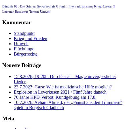
Bündnis 90 / Die Grünen
Gewerkschaft
Giftmüll
Internationalismus
Krieg
Lesestoff
Literatur
Rassismus
Termin
Umwelt
Kommentar
Standpunkt
Krieg und Frieden
Umwelt
Flüchtlinge
Bürgerrechte
Neueste Beiträge
15.8.2026, 19-20h: Duo Pascal – Magie unvergesslicher
Lieder
23.7.2023: Gaza: Wie ist medizinische Hilfe möglich?
Explosion in Leverkusen 2021 / Fünf Jahre danach
70 Jahre KPD‑Verbot: Kundgebung am 17.8.
10.7.2026: Aeham Ahmad, der „Pianist aus den Trümmern“,
spielt in Bergisch Gladbach
Meta