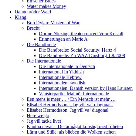
Emscher Blues
Water makes Money
Dannenröder Wald
Klang
Bob Dylan: Masters of War
Brecht
Dorine Niezing, theaterconcert Vom Kristall
Erinnerungen an Marie A
Die Bandbreite
Die Bandbreite: Social Security: Hartz 4
Die Bandbreite: Zu WAZ Duisburg 1.8.2008
Die Internationale
Die Internationale in Deutsch
International In Yiddish
Internationale Hebrew
Internationalen, swedish
Internationalen: Danish version by Hans Laursen
Vänsterpartiet Malmö: Internationale
Een mens is meer … / Ein Mensch ist mehr …
Elisabet Hermodsson: „Jag vill va‘ diagonal“
Elisabet Hermodsson: Jag vill va‘ diagonal
Here we go
Jag vill tacka livet
Knutna nävar – Det är något konstigt med friheten
Lärm und Stille: als blieben die Wolken stehen