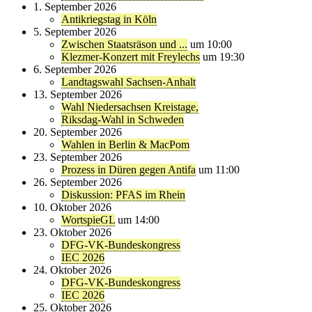
1. September 2026
Antikriegstag in Köln
5. September 2026
Zwischen Staatsräson und ...
um 10:00
Klezmer-Konzert mit Freylechs
um 19:30
6. September 2026
Landtagswahl Sachsen-Anhalt
13. September 2026
Wahl Niedersachsen Kreistage,
Riksdag-Wahl in Schweden
20. September 2026
Wahlen in Berlin & MacPom
23. September 2026
Prozess in Düren gegen Antifa
um 11:00
26. September 2026
Diskussion: PFAS im Rhein
10. Oktober 2026
WortspieGL
um 14:00
23. Oktober 2026
DFG-VK-Bundeskongress
IEC 2026
24. Oktober 2026
DFG-VK-Bundeskongress
IEC 2026
25. Oktober 2026