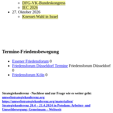
DFG-VK-Bundeskongress
IEC 2026
27. Oktober 2026
Knesset-Wahl in Israel
Termine-Friedensbewegung
Essener Friedensforum
0
Friedensforum Düsseldorf Termine
Friedensforum Düsseldorf
0
Friedensforum Köln
0
Strategiekonferenz - Nachlese und zur Frage wie es weiter geht:
umweltstrategiekonferenz.org
https://umweltstrategiekonferenz.org/materialien/
Strategiekonferenz 20.4 – 21.4.2024 in Potsdam: Arbeiter- und
Umweltbewegung: Gemeinsam – Weltweit