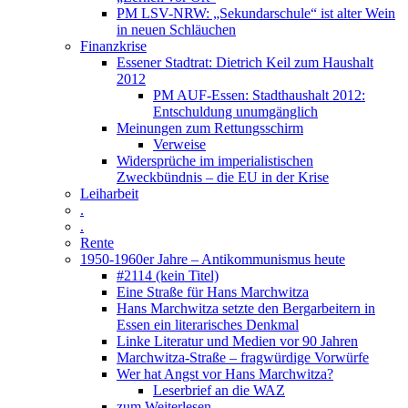
PM LSV-NRW: „Sekundarschule“ ist alter Wein
in neuen Schläuchen
Finanzkrise
Essener Stadtrat: Dietrich Keil zum Haushalt
2012
PM AUF-Essen: Stadthaushalt 2012:
Entschuldung unumgänglich
Meinungen zum Rettungsschirm
Verweise
Widersprüche im imperialistischen
Zweckbündnis – die EU in der Krise
Leiharbeit
.
.
Rente
1950-1960er Jahre – Antikommunismus heute
#2114 (kein Titel)
Eine Straße für Hans Marchwitza
Hans Marchwitza setzte den Bergarbeitern in
Essen ein literarisches Denkmal
Linke Literatur und Medien vor 90 Jahren
Marchwitza-Straße – fragwürdige Vorwürfe
Wer hat Angst vor Hans Marchwitza?
Leserbrief an die WAZ
zum Weiterlesen