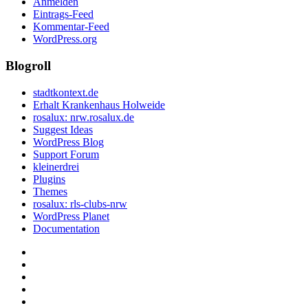
Anmelden
Eintrags-Feed
Kommentar-Feed
WordPress.org
Blogroll
stadtkontext.de
Erhalt Krankenhaus Holweide
rosalux: nrw.rosalux.de
Suggest Ideas
WordPress Blog
Support Forum
kleinerdrei
Plugins
Themes
rosalux: rls-clubs-nrw
WordPress Planet
Documentation
Startseite
Datenschutzerklärung
Privatsphäre-
Einstellungen
Historie
ändern
der
Einwilligungen