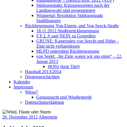
Haushaltsrede – Dietrich Keil, 2012 (AUF)
Stärkungspakt: Kürzungsorgien nach der
Landtagswahl sind programmiert
Wuppertal: Resolution Stärkungspakt
Stadtfinanzen
Rückbenennung Von-Einem- und Von-Seeck-Straße
18.11.2012 Straßenrückbenennung
F.E.L.S sagt NEIN zu Generälen
GRÜNE: Kameraden von Seeckt und Hitler –
Zitat nicht verharmlosen
MLPD unterstützt Rückbenennung
von Seekt: „Im Ziele waren wir uns einig“ – 22.
Januar 2013
#8392 (kein Titel)
Haushalt 2013/2014
Drogengeschichten
Kalender
Impressum
Wieso?
Genusssucht und Wissbegierde
Datenschutzerklärung
26. Dezember 2012
Allgemein