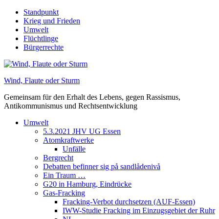
Skip
Standpunkt
to
Krieg und Frieden
content
Umwelt
Flüchtlinge
Bürgerrechte
Wind, Flaute oder Sturm
Gemeinsam für den Erhalt des Lebens, gegen Rassismus,
Antikommunismus und Rechtsentwicklung
Umwelt
5.3.2021 JHV UG Essen
Atomkraftwerke
Unfälle
Bergrecht
Debatten befinner sig på sandlådenivå
Ein Traum …
G20 in Hamburg, Eindrücke
Gas-Fracking
Fracking-Verbot durchsetzen (AUF-Essen)
IWW-Studie Fracking im Einzugsgebiet der Ruhr