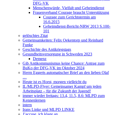
DFG-VK
Menschenwürde, Vielfalt und Geheimdienst
Frauenverband Courage braucht Unterstützung
Courage zum Gerichtstermin am
16.6.2015
Geheimdienst-Bericht-NRW 2013 S.100-
101
gelöschtes Zitat
Gemeinsamkeiten: Felix Oekentorp und Reinhard
Funke
Geschichte des Antikriegstags
Gesundheitsversorgung in Schweden 2023
Demenz
Gib Antikommunismus keine Chance: Antrag zum
BuKo der DFG-VK im Oktober 2024
Herrn Eggerts automatischer Brief an den lieben Olaf
…
Heute ist es Horst, morgen vielleicht du
IL/MLPD-Flyer: Gemeinsamer Kampf um jeden
Arbeitsplatz – für die Zukunft der Jugend!
immer wieder freitags: 13.4, 11.5, 8.6: MLPD zum
Kennenlernen
intern
Irans Linke und MLPD LINKE
J’accuse, ich klage an