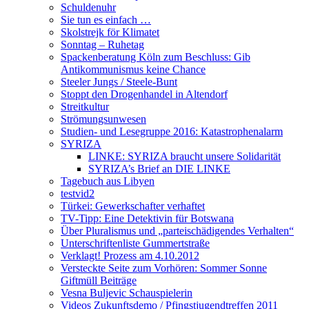
Schuldenuhr
Sie tun es einfach …
Skolstrejk för Klimatet
Sonntag – Ruhetag
Spackenberatung Köln zum Beschluss: Gib
Antikommunismus keine Chance
Steeler Jungs / Steele-Bunt
Stoppt den Drogenhandel in Altendorf
Streitkultur
Strömungsunwesen
Studien- und Lesegruppe 2016: Katastrophenalarm
SYRIZA
LINKE: SYRIZA braucht unsere Solidarität
SYRIZA’s Brief an DIE LINKE
Tagebuch aus Libyen
testvid2
Türkei: Gewerkschafter verhaftet
TV-Tipp: Eine Detektivin für Botswana
Über Pluralismus und „parteischädigendes Verhalten“
Unterschriftenliste Gummertstraße
Verklagt! Prozess am 4.10.2012
Versteckte Seite zum Vorhören: Sommer Sonne
Giftmüll Beiträge
Vesna Buljevic Schauspielerin
Videos Zukunftsdemo / Pfingstjugendtreffen 2011