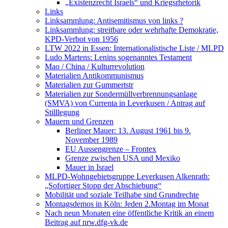
„Existenzrecht Israels“ und Kriegsrhetorik
Links
Linksammlung: Antisemitismus von links ?
Linksammlung: streitbare oder wehrhafte Demokratie,
KPD-Verbot von 1956
LTW 2022 in Essen: Internationalistische Liste / MLPD
Ludo Martens: Lenins sogenanntes Testament
Mao / China / Kulturrevolution
Materialien Antikommunismus
Materialien zur Gummertstr
Materialien zur Sondermüllverbrennungsanlage
(SMVA) von Currenta in Leverkusen / Antrag auf
Stilllegung
Mauern und Grenzen
Berliner Mauer: 13. August 1961 bis 9.
November 1989
EU Aussengrenze – Frontex
Grenze zwischen USA und Mexiko
Mauer in Israel
MLPD-Wohngebietsgruppe Leverkusen Alkenrath:
„Sofortiger Stopp der Abschiebung“
Mobilität und soziale Teilhabe sind Grundrechte
Montagsdemos in Köln: Jeden 2.Montag im Monat
Nach neun Monaten eine öffentliche Kritik an einem
Beitrag auf nrw.dfg-vk.de