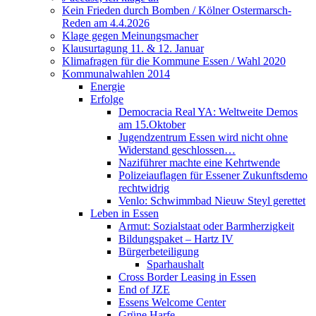
Kein Frieden durch Bomben / Kölner Ostermarsch-
Reden am 4.4.2026
Klage gegen Meinungsmacher
Klausurtagung 11. & 12. Januar
Klimafragen für die Kommune Essen / Wahl 2020
Kommunalwahlen 2014
Energie
Erfolge
Democracia Real YA: Weltweite Demos
am 15.Oktober
Jugendzentrum Essen wird nicht ohne
Widerstand geschlossen…
Naziführer machte eine Kehrtwende
Polizeiauflagen für Essener Zukunftsdemo
rechtwidrig
Venlo: Schwimmbad Nieuw Steyl gerettet
Leben in Essen
Armut: Sozialstaat oder Barmherzigkeit
Bildungspaket – Hartz IV
Bürgerbeteiligung
Sparhaushalt
Cross Border Leasing in Essen
End of JZE
Essens Welcome Center
Grüne Harfe