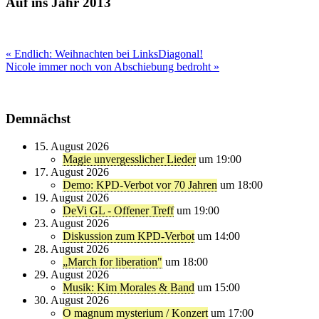
Auf ins Jahr 2013
Beitragsnavigation
« Endlich: Weihnachten bei LinksDiagonal!
Nicole immer noch von Abschiebung bedroht »
Demnächst
15. August 2026
Magie unvergesslicher Lieder
um 19:00
17. August 2026
Demo: KPD-Verbot vor 70 Jahren
um 18:00
19. August 2026
DeVi GL - Offener Treff
um 19:00
23. August 2026
Diskussion zum KPD-Verbot
um 14:00
28. August 2026
„March for liberation"
um 18:00
29. August 2026
Musik: Kim Morales & Band
um 15:00
30. August 2026
O magnum mysterium / Konzert
um 17:00