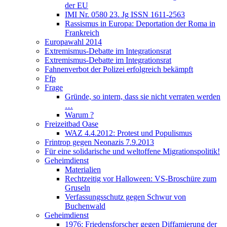
der EU
IMI Nr. 0580 23. Jg ISSN 1611-2563
Rassismus in Europa: Deportation der Roma in
Frankreich
Europawahl 2014
Extremismus-Debatte im Integrationsrat
Extremismus-Debatte im Integrationsrat
Fahnenverbot der Polizei erfolgreich bekämpft
Ffp
Frage
Gründe, so intern, dass sie nicht verraten werden
…
Warum ?
Freizeitbad Oase
WAZ 4.4.2012: Protest und Populismus
Frintrop gegen Neonazis 7.9.2013
Für eine solidarische und weltoffene Migrationspolitik!
Geheimdienst
Materialien
Rechtzeitig vor Halloween: VS-Broschüre zum
Gruseln
Verfassungsschutz gegen Schwur von
Buchenwald
Geheimdienst
1976: Friedensforscher gegen Diffamierung der