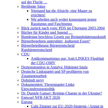
auf der Flucht …
Berühmte Sätze
Niemand hat die Absicht, eine Mauer zu
errichten!
Wir arbeiten auch weiter konsequent gegen
Rassismus und Faschismus
Blick zurück nach vorn: PDS im Übergang 2003-2004
Bücher für Kinder und Jugend …
Bundestag beschloss Gesetz zur Bestandsdatenauskunft
Bürgerbegehren unterstützt „kulturgut Essen“
Bürgerbeteiligung Bürgerentscheid
Ratsbürgerentscheid
CDU
Antikommunismus pur: Anti-LINKES Flugblatt
der CDU-OMV
Demonstrantion in Antalya: Hükümet Istafa
Deutsche Linkspartei und SP profitieren von
Zusammenarbeit
Dobrindt nervt
Dokumentiert: Thesenpapier Linke
Einwanderungspolitik
Dr. Daniele Ganser: Regime-Change in der Ukraine?
Entwurf NFB AKT 2026
Europa
Gabi Zimmer zur EU-2020-Strategie / Armut in