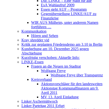
DIE LINKE – Eine Stadt für alle
EsA Wahlaufruf 2009
Essen steht AUF – Programm
Gegenüberstellung LINKE/AUF zu
Finanzkrise
WIR AUS Mülheim, unter anderem Namen
fortführen …
Kommunikation
Hören und Sehen
Kray shredder vid
Kritik zur geplanten Friedensdemo am 3.10 in Berlin
Kundgebung am 10. Dezember 2025 gegen
Abschiebung
Kurzfristig verschoben: Aktuelle Info:
LINKE-Essen
Fragen an die Neuen im Stadtrat
Wolfgang Freye
Wolfgang Freye über Transparenz
Kreisverband
Aktionsvorschläge für den landesweiten
Aktionstag Kommunalfinanzen am 9.
April 2011
MV 13. April Einladung
Linker Aschermittwoch
Linker Parteitag 2011 Erfurt