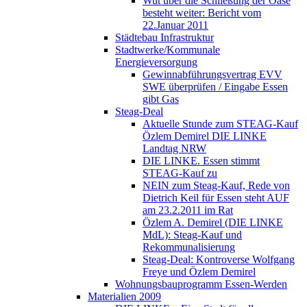
Wut über die Schließung der Oase
besteht weiter: Bericht vom
22.Januar 2011
Städtebau Infrastruktur
Stadtwerke/Kommunale
Energieversorgung
Gewinnabführungsvertrag EVV
SWE überprüfen / Eingabe Essen
gibt Gas
Steag-Deal
Aktuelle Stunde zum STEAG-Kauf
Özlem Demirel DIE LINKE
Landtag NRW
DIE LINKE. Essen stimmt
STEAG-Kauf zu
NEIN zum Steag-Kauf, Rede von
Dietrich Keil für Essen steht AUF
am 23.2.2011 im Rat
Özlem A. Demirel (DIE LINKE
MdL): Steag-Kauf und
Rekommunalisierung
Steag-Deal: Kontroverse Wolfgang
Freye und Özlem Demirel
Wohnungsbauprogramm Essen-Werden
Materialien 2009