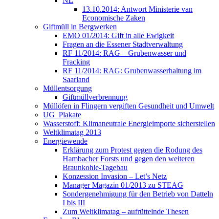
NL
13.10.2014: Antwort Ministerie van
Economische Zaken
Giftmüll in Bergwerken
EMO 01/2014: Gift in alle Ewigkeit
Fragen an die Essener Stadtverwaltung
RF 11/2014: RAG – Grubenwasser und
Fracking
RF 11/2014: RAG: Grubenwasserhaltung im
Saarland
Müllentsorgung
Giftmüllverbrennung
Müllöfen in Flingern vergiften Gesundheit und Umwelt
UG_Plakate
Wasserstoff: Klimaneutrale Energieimporte sicherstellen
Weltklimatag 2013
Energiewende
Erklärung zum Protest gegen die Rodung des
Hambacher Forsts und gegen den weiteren
Braunkohle-Tagebau
Konzession Invasion – Let’s Netz
Manager Magazin 01/2013 zu STEAG
Sondergenehmigung für den Betrieb von Datteln
I bis III
Zum Weltklimatag – aufrüttelnde Thesen