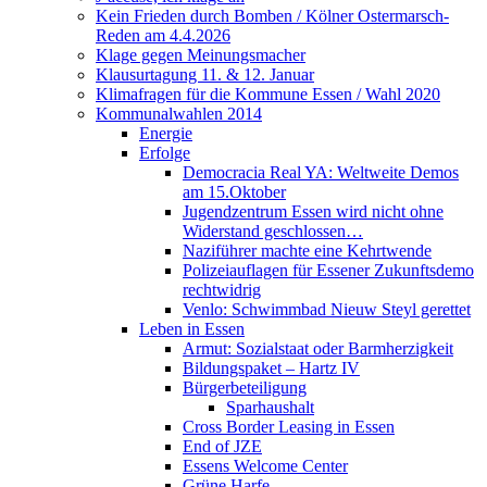
Kein Frieden durch Bomben / Kölner Ostermarsch-
Reden am 4.4.2026
Klage gegen Meinungsmacher
Klausurtagung 11. & 12. Januar
Klimafragen für die Kommune Essen / Wahl 2020
Kommunalwahlen 2014
Energie
Erfolge
Democracia Real YA: Weltweite Demos
am 15.Oktober
Jugendzentrum Essen wird nicht ohne
Widerstand geschlossen…
Naziführer machte eine Kehrtwende
Polizeiauflagen für Essener Zukunftsdemo
rechtwidrig
Venlo: Schwimmbad Nieuw Steyl gerettet
Leben in Essen
Armut: Sozialstaat oder Barmherzigkeit
Bildungspaket – Hartz IV
Bürgerbeteiligung
Sparhaushalt
Cross Border Leasing in Essen
End of JZE
Essens Welcome Center
Grüne Harfe