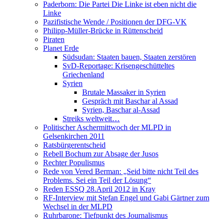
Paderborn: Die Partei Die Linke ist eben nicht die
Linke
Pazifistische Wende / Positionen der DFG-VK
Philipp-Müller-Brücke in Rüttenscheid
Piraten
Planet Erde
Südsudan: Staaten bauen, Staaten zerstören
SvD-Reportage: Krisengeschütteltes
Griechenland
Syrien
Brutale Massaker in Syrien
Gespräch mit Baschar al Assad
Syrien, Baschar al-Assad
Streiks weltweit…
Politischer Aschermittwoch der MLPD in
Gelsenkirchen 2011
Ratsbürgerentscheid
Rebell Bochum zur Absage der Jusos
Rechter Populismus
Rede von Vered Berman: „Seid bitte nicht Teil des
Problems. Sei ein Teil der Lösung“
Reden ESSQ 28.April 2012 in Kray
RF-Interview mit Stefan Engel und Gabi Gärtner zum
Wechsel in der MLPD
Ruhrbarone: Tiefpunkt des Journalismus