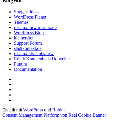
Blogroll
Suggest Ideas
WordPress Planet
Themes
rosalux: nrw.rosalux.de
WordPress Blog
kleinerdrei
Support Forum
stadtkontext.de
rosalux: rls-clubs-nrw
Erhalt Krankenhaus Holweide
Plugins
Documentation
Startseite
Datenschutzerklärung
Privatsphäre-
Einstellungen
Historie
ändern
der
Einwilligungen
Privatsphäre-
widerrufen
Erstellt mit
WordPress
und
Rubine
.
Einstellungen
Consent Management Platform von Real Cookie Banner