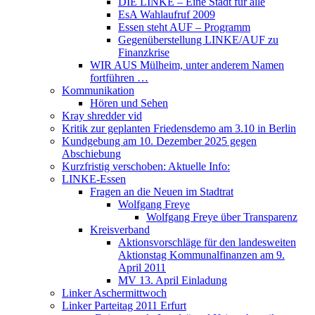
DIE LINKE – Eine Stadt für alle
EsA Wahlaufruf 2009
Essen steht AUF – Programm
Gegenüberstellung LINKE/AUF zu
Finanzkrise
WIR AUS Mülheim, unter anderem Namen
fortführen …
Kommunikation
Hören und Sehen
Kray shredder vid
Kritik zur geplanten Friedensdemo am 3.10 in Berlin
Kundgebung am 10. Dezember 2025 gegen
Abschiebung
Kurzfristig verschoben: Aktuelle Info:
LINKE-Essen
Fragen an die Neuen im Stadtrat
Wolfgang Freye
Wolfgang Freye über Transparenz
Kreisverband
Aktionsvorschläge für den landesweiten
Aktionstag Kommunalfinanzen am 9.
April 2011
MV 13. April Einladung
Linker Aschermittwoch
Linker Parteitag 2011 Erfurt