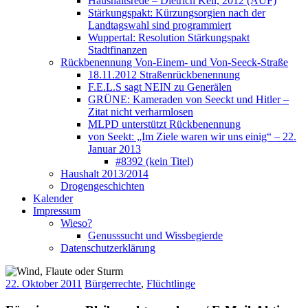
Haushaltsrede – Dietrich Keil, 2012 (AUF)
Stärkungspakt: Kürzungsorgien nach der
Landtagswahl sind programmiert
Wuppertal: Resolution Stärkungspakt
Stadtfinanzen
Rückbenennung Von-Einem- und Von-Seeck-Straße
18.11.2012 Straßenrückbenennung
F.E.L.S sagt NEIN zu Generälen
GRÜNE: Kameraden von Seeckt und Hitler –
Zitat nicht verharmlosen
MLPD unterstützt Rückbenennung
von Seekt: „Im Ziele waren wir uns einig“ – 22.
Januar 2013
#8392 (kein Titel)
Haushalt 2013/2014
Drogengeschichten
Kalender
Impressum
Wieso?
Genusssucht und Wissbegierde
Datenschutzerklärung
22. Oktober 2011
Bürgerrechte
,
Flüchtlinge