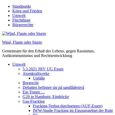
Skip
Standpunkt
to
Krieg und Frieden
content
Umwelt
Flüchtlinge
Bürgerrechte
Wind, Flaute oder Sturm
Gemeinsam für den Erhalt des Lebens, gegen Rassismus,
Antikommunismus und Rechtsentwicklung
Umwelt
5.3.2021 JHV UG Essen
Atomkraftwerke
Unfälle
Bergrecht
Debatten befinner sig på sandlådenivå
Ein Traum …
G20 in Hamburg, Eindrücke
Gas-Fracking
Fracking-Verbot durchsetzen (AUF-Essen)
IWW-Studie Fracking im Einzugsgebiet der Ruhr