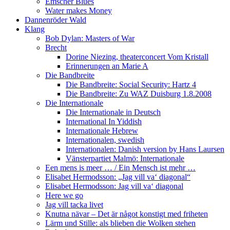
Emscher Blues
Water makes Money
Dannenröder Wald
Klang
Bob Dylan: Masters of War
Brecht
Dorine Niezing, theaterconcert Vom Kristall
Erinnerungen an Marie A
Die Bandbreite
Die Bandbreite: Social Security: Hartz 4
Die Bandbreite: Zu WAZ Duisburg 1.8.2008
Die Internationale
Die Internationale in Deutsch
International In Yiddish
Internationale Hebrew
Internationalen, swedish
Internationalen: Danish version by Hans Laursen
Vänsterpartiet Malmö: Internationale
Een mens is meer … / Ein Mensch ist mehr …
Elisabet Hermodsson: „Jag vill va‘ diagonal“
Elisabet Hermodsson: Jag vill va‘ diagonal
Here we go
Jag vill tacka livet
Knutna nävar – Det är något konstigt med friheten
Lärm und Stille: als blieben die Wolken stehen