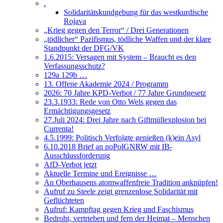
.
Solidaritätskundgebung für das westkurdische
Rojava
„Krieg gegen den Terror“ / Drei Generationen
„tödlicher“ Pazifismus, tödliche Waffen und der klare
Standpunkt der DFG/VK
1.6.2015: Versagen mit System – Braucht es den
Verfassungsschutz?
129a 129b …
13. Offene Akademie 2024 / Programm
2026: 70 Jahre KPD-Verbot / 77 Jahre Grundgesetz
23.3.1933: Rede von Otto Wels gegen das
Ermächtigungsgesetz
27.Juli 2024: Drei Jahre nach Giftmüllexplosion bei
Currenta!
4.5.1999: Politisch Verfolgte genießen (k)ein Asyl
6.10.2018 Brief an noPolGNRW mit IB-
Ausschlussforderung
AfD-Verbot jetzt
Aktuelle Termine und Ereignisse …
An Oberhausens atomwaffenfreie Tradition anknüpfen!
Aufruf zu Steele zeigt grenzenlose Solidarität mit
Geflüchteten
Aufruf: Kampftag gegen Krieg und Faschismus
Bedroht, vertrieben und fern der Heimat – Menschen