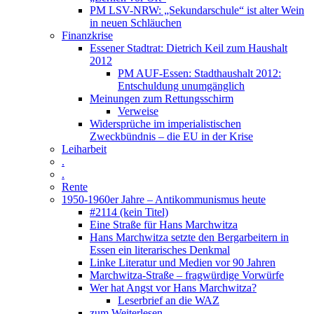
PM LSV-NRW: „Sekundarschule“ ist alter Wein
in neuen Schläuchen
Finanzkrise
Essener Stadtrat: Dietrich Keil zum Haushalt
2012
PM AUF-Essen: Stadthaushalt 2012:
Entschuldung unumgänglich
Meinungen zum Rettungsschirm
Verweise
Widersprüche im imperialistischen
Zweckbündnis – die EU in der Krise
Leiharbeit
.
.
Rente
1950-1960er Jahre – Antikommunismus heute
#2114 (kein Titel)
Eine Straße für Hans Marchwitza
Hans Marchwitza setzte den Bergarbeitern in
Essen ein literarisches Denkmal
Linke Literatur und Medien vor 90 Jahren
Marchwitza-Straße – fragwürdige Vorwürfe
Wer hat Angst vor Hans Marchwitza?
Leserbrief an die WAZ
zum Weiterlesen