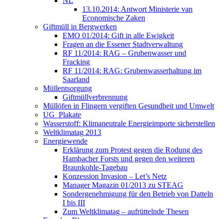
NL
13.10.2014: Antwort Ministerie van
Economische Zaken
Giftmüll in Bergwerken
EMO 01/2014: Gift in alle Ewigkeit
Fragen an die Essener Stadtverwaltung
RF 11/2014: RAG – Grubenwasser und
Fracking
RF 11/2014: RAG: Grubenwasserhaltung im
Saarland
Müllentsorgung
Giftmüllverbrennung
Müllöfen in Flingern vergiften Gesundheit und Umwelt
UG_Plakate
Wasserstoff: Klimaneutrale Energieimporte sicherstellen
Weltklimatag 2013
Energiewende
Erklärung zum Protest gegen die Rodung des
Hambacher Forsts und gegen den weiteren
Braunkohle-Tagebau
Konzession Invasion – Let’s Netz
Manager Magazin 01/2013 zu STEAG
Sondergenehmigung für den Betrieb von Datteln
I bis III
Zum Weltklimatag – aufrüttelnde Thesen