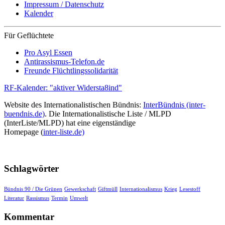
Impressum / Datenschutz
Kalender
Für Geflüchtete
Pro Asyl Essen
Antirassismus-Telefon.de
Freunde Flüchtlingssolidarität
RF-Kalender: "aktiver Widersta8ind"
Website des Internationalistischen Bündnis:
InterBündnis (inter-
buendnis.de)
. Die Internationalistische Liste / MLPD
(InterListe/MLPD) hat eine eigenständige
Homepage (
inter-liste.de)
Schlagwörter
Bündnis 90 / Die Grünen
Gewerkschaft
Giftmüll
Internationalismus
Krieg
Lesestoff
Literatur
Rassismus
Termin
Umwelt
Kommentar