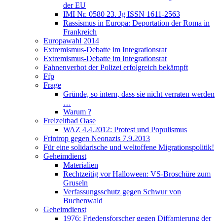
der EU
IMI Nr. 0580 23. Jg ISSN 1611-2563
Rassismus in Europa: Deportation der Roma in
Frankreich
Europawahl 2014
Extremismus-Debatte im Integrationsrat
Extremismus-Debatte im Integrationsrat
Fahnenverbot der Polizei erfolgreich bekämpft
Ffp
Frage
Gründe, so intern, dass sie nicht verraten werden
…
Warum ?
Freizeitbad Oase
WAZ 4.4.2012: Protest und Populismus
Frintrop gegen Neonazis 7.9.2013
Für eine solidarische und weltoffene Migrationspolitik!
Geheimdienst
Materialien
Rechtzeitig vor Halloween: VS-Broschüre zum
Gruseln
Verfassungsschutz gegen Schwur von
Buchenwald
Geheimdienst
1976: Friedensforscher gegen Diffamierung der