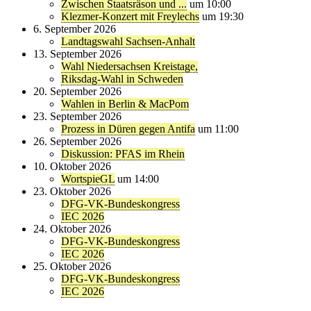
Zwischen Staatsräson und ...
um 10:00
Klezmer-Konzert mit Freylechs
um 19:30
6. September 2026
Landtagswahl Sachsen-Anhalt
13. September 2026
Wahl Niedersachsen Kreistage,
Riksdag-Wahl in Schweden
20. September 2026
Wahlen in Berlin & MacPom
23. September 2026
Prozess in Düren gegen Antifa
um 11:00
26. September 2026
Diskussion: PFAS im Rhein
10. Oktober 2026
WortspieGL
um 14:00
23. Oktober 2026
DFG-VK-Bundeskongress
IEC 2026
24. Oktober 2026
DFG-VK-Bundeskongress
IEC 2026
25. Oktober 2026
DFG-VK-Bundeskongress
IEC 2026