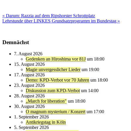
Beitragsnavigation
« Darum: Razzia auf dem Ripshorster Schrottplatz
Lehrstunde über LINKES Grundsatzprogramm im Bundestag »
Demnächst
7. August 2026
Gedenken an Hiroshima vor 81J
um 18:00
15. August 2026
Magie unvergesslicher Lieder
um 19:00
17. August 2026
Demo: KPD-Verbot vor 70 Jahren
um 18:00
23. August 2026
Diskussion zum KPD-Verbot
um 14:00
28. August 2026
„March for liberation"
um 18:00
30. August 2026
O magnum mysterium / Konzert
um 17:00
1. September 2026
Antikriegstag in Köln
5. September 2026