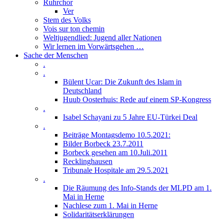
Ruhrchor
Ver
Stem des Volks
Vois sur ton chemin
Weltjugendlied: Jugend aller Nationen
Wir lernen im Vorwärtsgehen …
Sache der Menschen
.
.
Bülent Ucar: Die Zukunft des Islam in
Deutschland
Huub Oosterhuis: Rede auf einem SP-Kongress
.
Isabel Schayani zu 5 Jahre EU-Türkei Deal
.
Beiträge Montagsdemo 10.5.2021:
Bilder Borbeck 23.7.2011
Borbeck gesehen am 10.Juli.2011
Recklinghausen
Tribunale Hospitale am 29.5.2021
.
Die Räumung des Info-Stands der MLPD am 1.
Mai in Herne
Nachlese zum 1. Mai in Herne
Solidaritätserklärungen