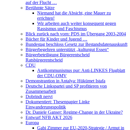
auf der Flucht …
Berühmte Sätze
Niemand hat die Absicht, eine Mauer zu
errichten!
Wir arbeiten auch weiter konsequent gegen
Rassismus und Faschismus
Blick zurück nach vorn: PDS im Übergang 2003-2004
Bücher für Kinder und Jugend …
Bundestag beschloss Gesetz zur Bestandsdatenauskunft
Bürgerbegehren unterstützt „kulturgut Essen“
Bürgerbeteiligung Bürgerentscheid
Ratsbürgerentscheid
CDU
Antikommunismus pur: Anti-LINKES Flugblatt
der CDU-OMV
Demonstrantion in Antalya: Hükümet Istafa
Deutsche Linkspartei und SP profitieren von
Zusammenarbeit
Dobrindt nervt
Dokumentiert: Thesenpapier Linke
Einwanderungspolitik
Dr. Daniele Ganser: Regime-Change in der Ukraine?
Entwurf NFB AKT 2026
Europa
Gabi Zimmer zur EU-2020-Strategie / Armut in