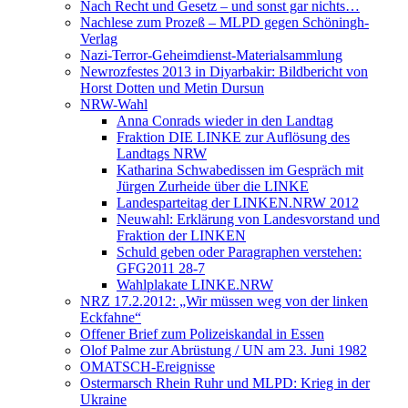
Nach Recht und Gesetz – und sonst gar nichts…
Nachlese zum Prozeß – MLPD gegen Schöningh-
Verlag
Nazi-Terror-Geheimdienst-Materialsammlung
Newrozfestes 2013 in Diyarbakir: Bildbericht von
Horst Dotten und Metin Dursun
NRW-Wahl
Anna Conrads wieder in den Landtag
Fraktion DIE LINKE zur Auflösung des
Landtags NRW
Katharina Schwabedissen im Gespräch mit
Jürgen Zurheide über die LINKE
Landesparteitag der LINKEN.NRW 2012
Neuwahl: Erklärung von Landesvorstand und
Fraktion der LINKEN
Schuld geben oder Paragraphen verstehen:
GFG2011 28-7
Wahlplakate LINKE.NRW
NRZ 17.2.2012: „Wir müssen weg von der linken
Eckfahne“
Offener Brief zum Polizeiskandal in Essen
Olof Palme zur Abrüstung / UN am 23. Juni 1982
OMATSCH-Ereignisse
Ostermarsch Rhein Ruhr und MLPD: Krieg in der
Ukraine