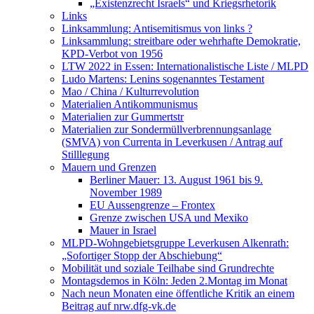
„Existenzrecht Israels“ und Kriegsrhetorik
Links
Linksammlung: Antisemitismus von links ?
Linksammlung: streitbare oder wehrhafte Demokratie,
KPD-Verbot von 1956
LTW 2022 in Essen: Internationalistische Liste / MLPD
Ludo Martens: Lenins sogenanntes Testament
Mao / China / Kulturrevolution
Materialien Antikommunismus
Materialien zur Gummertstr
Materialien zur Sondermüllverbrennungsanlage
(SMVA) von Currenta in Leverkusen / Antrag auf
Stilllegung
Mauern und Grenzen
Berliner Mauer: 13. August 1961 bis 9.
November 1989
EU Aussengrenze – Frontex
Grenze zwischen USA und Mexiko
Mauer in Israel
MLPD-Wohngebietsgruppe Leverkusen Alkenrath:
„Sofortiger Stopp der Abschiebung“
Mobilität und soziale Teilhabe sind Grundrechte
Montagsdemos in Köln: Jeden 2.Montag im Monat
Nach neun Monaten eine öffentliche Kritik an einem
Beitrag auf nrw.dfg-vk.de