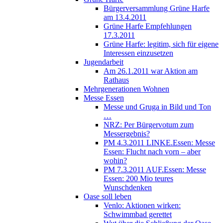
Bürgerversammlung Grüne Harfe
am 13.4.2011
Grüne Harfe Empfehlungen
17.3.2011
Grüne Harfe: legitim, sich für eigene
Interessen einzusetzen
Jugendarbeit
Am 26.1.2011 war Aktion am
Rathaus
Mehrgenerationen Wohnen
Messe Essen
Messe und Gruga in Bild und Ton
…
NRZ: Per Bürgervotum zum
Messergebnis?
PM 4.3.2011 LINKE.Essen: Messe
Essen: Flucht nach vorn – aber
wohin?
PM 7.3.2011 AUF.Essen: Messe
Essen: 200 Mio teures
Wunschdenken
Oase soll leben
Venlo: Aktionen wirken:
Schwimmbad gerettet