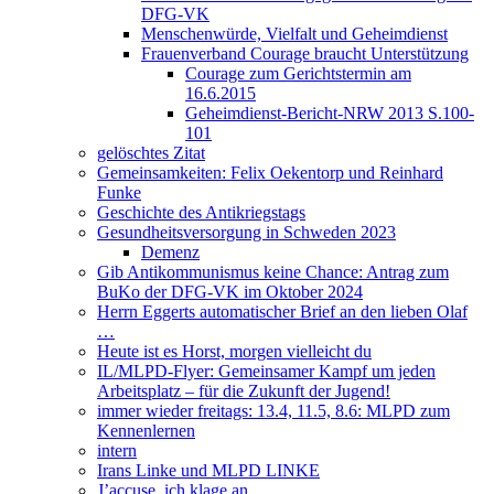
DFG-VK
Menschenwürde, Vielfalt und Geheimdienst
Frauenverband Courage braucht Unterstützung
Courage zum Gerichtstermin am
16.6.2015
Geheimdienst-Bericht-NRW 2013 S.100-
101
gelöschtes Zitat
Gemeinsamkeiten: Felix Oekentorp und Reinhard
Funke
Geschichte des Antikriegstags
Gesundheitsversorgung in Schweden 2023
Demenz
Gib Antikommunismus keine Chance: Antrag zum
BuKo der DFG-VK im Oktober 2024
Herrn Eggerts automatischer Brief an den lieben Olaf
…
Heute ist es Horst, morgen vielleicht du
IL/MLPD-Flyer: Gemeinsamer Kampf um jeden
Arbeitsplatz – für die Zukunft der Jugend!
immer wieder freitags: 13.4, 11.5, 8.6: MLPD zum
Kennenlernen
intern
Irans Linke und MLPD LINKE
J’accuse, ich klage an