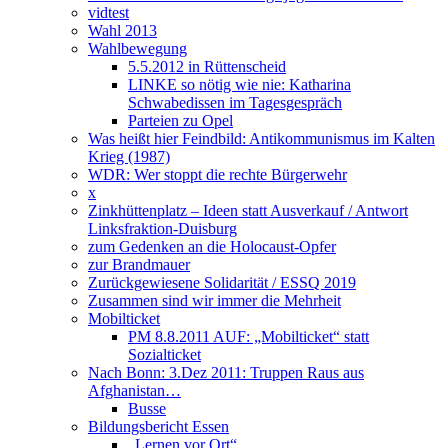
vidtest
Wahl 2013
Wahlbewegung
5.5.2012 in Rüttenscheid
LINKE so nötig wie nie: Katharina
Schwabedissen im Tagesgespräch
Parteien zu Opel
Was heißt hier Feindbild: Antikommunismus im Kalten
Krieg (1987)
WDR: Wer stoppt die rechte Bürgerwehr
x
Zinkhüttenplatz – Ideen statt Ausverkauf / Antwort
Linksfraktion-Duisburg
zum Gedenken an die Holocaust-Opfer
zur Brandmauer
Zurückgewiesene Solidarität / ESSQ 2019
Zusammen sind wir immer die Mehrheit
Mobilticket
PM 8.8.2011 AUF: „Mobilticket“ statt
Sozialticket
Nach Bonn: 3.Dez 2011: Truppen Raus aus
Afghanistan…
Busse
Bildungsbericht Essen
„Lernen vor Ort“