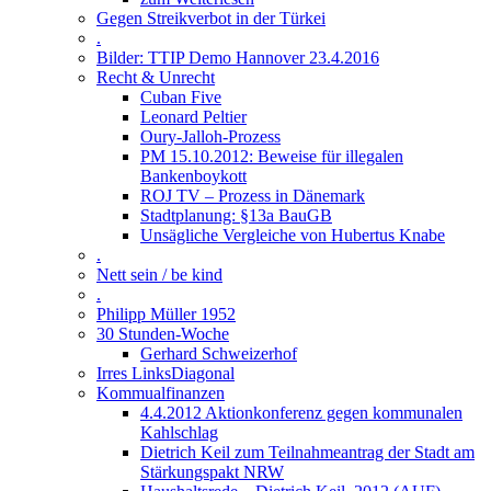
Gegen Streikverbot in der Türkei
.
Bilder: TTIP Demo Hannover 23.4.2016
Recht & Unrecht
Cuban Five
Leonard Peltier
Oury-Jalloh-Prozess
PM 15.10.2012: Beweise für illegalen
Bankenboykott
ROJ TV – Prozess in Dänemark
Stadtplanung: §13a BauGB
Unsägliche Vergleiche von Hubertus Knabe
.
Nett sein / be kind
.
Philipp Müller 1952
30 Stunden-Woche
Gerhard Schweizerhof
Irres LinksDiagonal
Kommualfinanzen
4.4.2012 Aktionkonferenz gegen kommunalen
Kahlschlag
Dietrich Keil zum Teilnahmeantrag der Stadt am
Stärkungspakt NRW