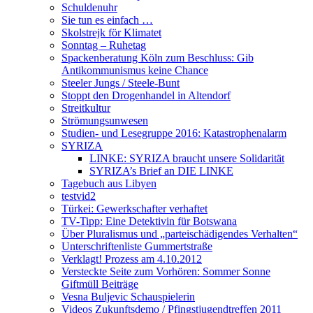
Schuldenuhr
Sie tun es einfach …
Skolstrejk för Klimatet
Sonntag – Ruhetag
Spackenberatung Köln zum Beschluss: Gib
Antikommunismus keine Chance
Steeler Jungs / Steele-Bunt
Stoppt den Drogenhandel in Altendorf
Streitkultur
Strömungsunwesen
Studien- und Lesegruppe 2016: Katastrophenalarm
SYRIZA
LINKE: SYRIZA braucht unsere Solidarität
SYRIZA’s Brief an DIE LINKE
Tagebuch aus Libyen
testvid2
Türkei: Gewerkschafter verhaftet
TV-Tipp: Eine Detektivin für Botswana
Über Pluralismus und „parteischädigendes Verhalten“
Unterschriftenliste Gummertstraße
Verklagt! Prozess am 4.10.2012
Versteckte Seite zum Vorhören: Sommer Sonne
Giftmüll Beiträge
Vesna Buljevic Schauspielerin
Videos Zukunftsdemo / Pfingstjugendtreffen 2011