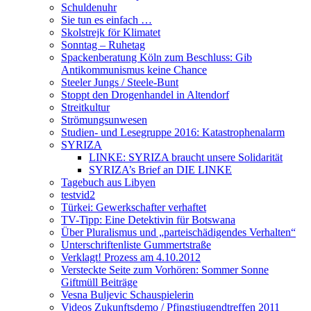
Schuldenuhr
Sie tun es einfach …
Skolstrejk för Klimatet
Sonntag – Ruhetag
Spackenberatung Köln zum Beschluss: Gib
Antikommunismus keine Chance
Steeler Jungs / Steele-Bunt
Stoppt den Drogenhandel in Altendorf
Streitkultur
Strömungsunwesen
Studien- und Lesegruppe 2016: Katastrophenalarm
SYRIZA
LINKE: SYRIZA braucht unsere Solidarität
SYRIZA’s Brief an DIE LINKE
Tagebuch aus Libyen
testvid2
Türkei: Gewerkschafter verhaftet
TV-Tipp: Eine Detektivin für Botswana
Über Pluralismus und „parteischädigendes Verhalten“
Unterschriftenliste Gummertstraße
Verklagt! Prozess am 4.10.2012
Versteckte Seite zum Vorhören: Sommer Sonne
Giftmüll Beiträge
Vesna Buljevic Schauspielerin
Videos Zukunftsdemo / Pfingstjugendtreffen 2011