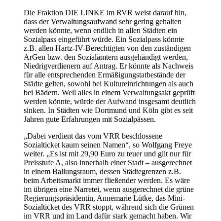
Die Fraktion DIE LINKE im RVR weist darauf hin,
dass der Verwaltungsaufwand sehr gering gehalten
werden könnte, wenn endlich in allen Städten ein
Sozialpass eingeführt würde. Ein Sozialpass könnte
z.B. allen Hartz-IV-Berechtigten von den zuständigen
ArGen bzw. den Sozialämtern ausgehändigt werden,
Niedrigverdienern auf Antrag. Er könnte als Nachweis
für alle entsprechenden Ermäßigungstatbestände der
Städte gelten, sowohl bei Kultureinrichtungen als auch
bei Bädern. Weil alles in einem Verwaltungsakt geprüft
werden könnte, würde der Aufwand insgesamt deutlich
sinken. In Städten wie Dortmund und Köln gibt es seit
Jahren gute Erfahrungen mit Sozialpässen.
„Dabei verdient das vom VRR beschlossene
Sozialticket kaum seinen Namen“, so Wolfgang Freye
weiter. „Es ist mit 29,90 Euro zu teuer und gilt nur für
Preisstufe A, also innerhalb einer Stadt – ausgerechnet
in einem Ballungsraum, dessen Städtegrenzen z.B.
beim Arbeitsmarkt immer fließender werden. Es wäre
im übrigen eine Narretei, wenn ausgerechnet die grüne
Regierungspräsidentin, Annemarie Lütke, das Mini-
Sozialticket des VRR stoppt, während sich die Grünen
im VRR und im Land dafür stark gemacht haben. Wir