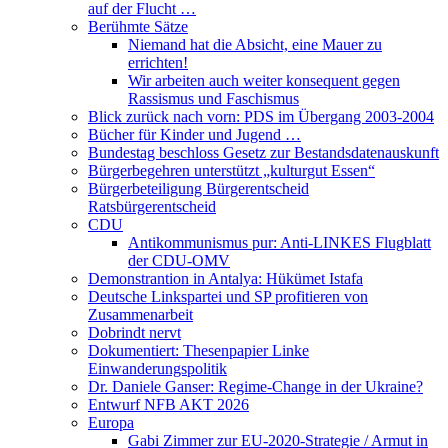
auf der Flucht …
Berühmte Sätze
Niemand hat die Absicht, eine Mauer zu
errichten!
Wir arbeiten auch weiter konsequent gegen
Rassismus und Faschismus
Blick zurück nach vorn: PDS im Übergang 2003-2004
Bücher für Kinder und Jugend …
Bundestag beschloss Gesetz zur Bestandsdatenauskunft
Bürgerbegehren unterstützt „kulturgut Essen“
Bürgerbeteiligung Bürgerentscheid
Ratsbürgerentscheid
CDU
Antikommunismus pur: Anti-LINKES Flugblatt
der CDU-OMV
Demonstrantion in Antalya: Hükümet Istafa
Deutsche Linkspartei und SP profitieren von
Zusammenarbeit
Dobrindt nervt
Dokumentiert: Thesenpapier Linke
Einwanderungspolitik
Dr. Daniele Ganser: Regime-Change in der Ukraine?
Entwurf NFB AKT 2026
Europa
Gabi Zimmer zur EU-2020-Strategie / Armut in