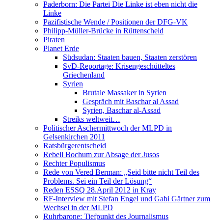
Paderborn: Die Partei Die Linke ist eben nicht die
Linke
Pazifistische Wende / Positionen der DFG-VK
Philipp-Müller-Brücke in Rüttenscheid
Piraten
Planet Erde
Südsudan: Staaten bauen, Staaten zerstören
SvD-Reportage: Krisengeschütteltes
Griechenland
Syrien
Brutale Massaker in Syrien
Gespräch mit Baschar al Assad
Syrien, Baschar al-Assad
Streiks weltweit…
Politischer Aschermittwoch der MLPD in
Gelsenkirchen 2011
Ratsbürgerentscheid
Rebell Bochum zur Absage der Jusos
Rechter Populismus
Rede von Vered Berman: „Seid bitte nicht Teil des
Problems. Sei ein Teil der Lösung“
Reden ESSQ 28.April 2012 in Kray
RF-Interview mit Stefan Engel und Gabi Gärtner zum
Wechsel in der MLPD
Ruhrbarone: Tiefpunkt des Journalismus