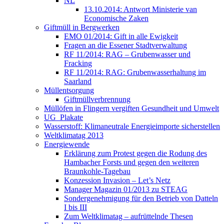
NL
13.10.2014: Antwort Ministerie van
Economische Zaken
Giftmüll in Bergwerken
EMO 01/2014: Gift in alle Ewigkeit
Fragen an die Essener Stadtverwaltung
RF 11/2014: RAG – Grubenwasser und
Fracking
RF 11/2014: RAG: Grubenwasserhaltung im
Saarland
Müllentsorgung
Giftmüllverbrennung
Müllöfen in Flingern vergiften Gesundheit und Umwelt
UG_Plakate
Wasserstoff: Klimaneutrale Energieimporte sicherstellen
Weltklimatag 2013
Energiewende
Erklärung zum Protest gegen die Rodung des
Hambacher Forsts und gegen den weiteren
Braunkohle-Tagebau
Konzession Invasion – Let’s Netz
Manager Magazin 01/2013 zu STEAG
Sondergenehmigung für den Betrieb von Datteln
I bis III
Zum Weltklimatag – aufrüttelnde Thesen