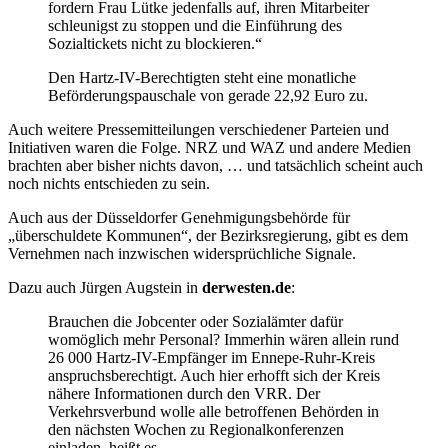
fordern Frau Lütke jedenfalls auf, ihren Mitarbeiter
schleunigst zu stoppen und die Einführung des
Sozialtickets nicht zu blockieren.“
Den Hartz-IV-Berechtigten steht eine monatliche
Beförderungspauschale von gerade 22,92 Euro zu.
Auch weitere Pressemitteilungen verschiedener Parteien und
Initiativen waren die Folge. NRZ und WAZ und andere Medien
brachten aber bisher nichts davon, … und tatsächlich scheint auch
noch nichts entschieden zu sein.
Auch aus der Düsseldorfer Genehmigungsbehörde für
„überschuldete Kommunen“, der Bezirksregierung, gibt es dem
Vernehmen nach inzwischen widersprüchliche Signale.
Dazu auch Jürgen Augstein in
derwesten.de
:
Brauchen die Jobcenter oder Sozialämter dafür
womöglich mehr Personal? Immerhin wären allein rund
26 000 Hartz-IV-Empfänger im Ennepe-Ruhr-Kreis
anspruchsberechtigt. Auch hier erhofft sich der Kreis
nähere Informationen durch den VRR. Der
Verkehrsverbund wolle alle betroffenen Behörden in
den nächsten Wochen zu Regionalkonferenzen
einladen, heißt es.