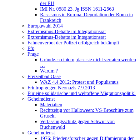
der EU
IMI Nr. 0580 23. Jg ISSN 1611-2563
Rassismus in Europa: Deportation der Roma in
Frankreich
Europawahl 2014
Extremismus-Debatte im Integrationsrat
Extremismus-Debatte im Integrationsrat
Fahnenverbot der Polizei erfolgreich bekämpft
Ffp
Frage
Gründe, so intern, dass sie nicht verraten werden
…
Warum ?
Freizeitbad Oase
WAZ 4.4.2012: Protest und Populismus
Frintrop gegen Neonazis 7.9.2013
Für eine solidarische und weltoffene Migrationspolitik!
Geheimdienst
Materialien
Rechtzeitig vor Halloween: VS-Broschüre zum
Gruseln
Verfassungsschutz gegen Schwur von
Buchenwald
Geheimdienst
1976: Friedensforscher gegen Diffamierung der