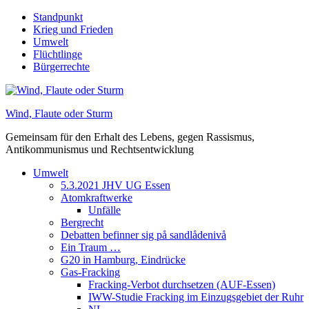
Skip
Standpunkt
to
Krieg und Frieden
content
Umwelt
Flüchtlinge
Bürgerrechte
Wind, Flaute oder Sturm
Gemeinsam für den Erhalt des Lebens, gegen Rassismus,
Antikommunismus und Rechtsentwicklung
Umwelt
5.3.2021 JHV UG Essen
Atomkraftwerke
Unfälle
Bergrecht
Debatten befinner sig på sandlådenivå
Ein Traum …
G20 in Hamburg, Eindrücke
Gas-Fracking
Fracking-Verbot durchsetzen (AUF-Essen)
IWW-Studie Fracking im Einzugsgebiet der Ruhr