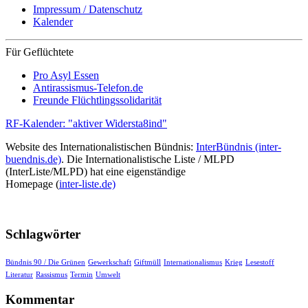
Impressum / Datenschutz
Kalender
Für Geflüchtete
Pro Asyl Essen
Antirassismus-Telefon.de
Freunde Flüchtlingssolidarität
RF-Kalender: "aktiver Widersta8ind"
Website des Internationalistischen Bündnis:
InterBündnis (inter-
buendnis.de)
. Die Internationalistische Liste / MLPD
(InterListe/MLPD) hat eine eigenständige
Homepage (
inter-liste.de)
Schlagwörter
Bündnis 90 / Die Grünen
Gewerkschaft
Giftmüll
Internationalismus
Krieg
Lesestoff
Literatur
Rassismus
Termin
Umwelt
Kommentar