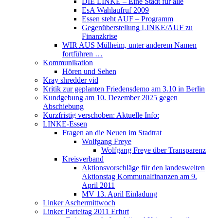
DIE LINKE – Eine Stadt für alle
EsA Wahlaufruf 2009
Essen steht AUF – Programm
Gegenüberstellung LINKE/AUF zu
Finanzkrise
WIR AUS Mülheim, unter anderem Namen
fortführen …
Kommunikation
Hören und Sehen
Kray shredder vid
Kritik zur geplanten Friedensdemo am 3.10 in Berlin
Kundgebung am 10. Dezember 2025 gegen
Abschiebung
Kurzfristig verschoben: Aktuelle Info:
LINKE-Essen
Fragen an die Neuen im Stadtrat
Wolfgang Freye
Wolfgang Freye über Transparenz
Kreisverband
Aktionsvorschläge für den landesweiten
Aktionstag Kommunalfinanzen am 9.
April 2011
MV 13. April Einladung
Linker Aschermittwoch
Linker Parteitag 2011 Erfurt