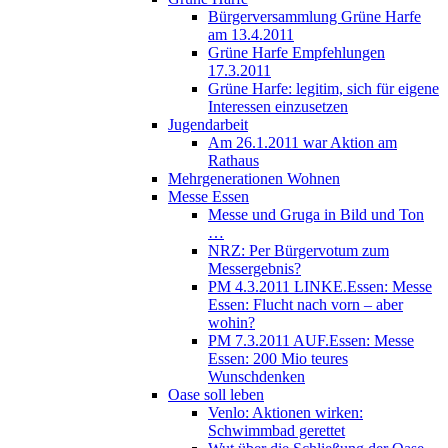
Bürgerversammlung Grüne Harfe
am 13.4.2011
Grüne Harfe Empfehlungen
17.3.2011
Grüne Harfe: legitim, sich für eigene
Interessen einzusetzen
Jugendarbeit
Am 26.1.2011 war Aktion am
Rathaus
Mehrgenerationen Wohnen
Messe Essen
Messe und Gruga in Bild und Ton
…
NRZ: Per Bürgervotum zum
Messergebnis?
PM 4.3.2011 LINKE.Essen: Messe
Essen: Flucht nach vorn – aber
wohin?
PM 7.3.2011 AUF.Essen: Messe
Essen: 200 Mio teures
Wunschdenken
Oase soll leben
Venlo: Aktionen wirken:
Schwimmbad gerettet