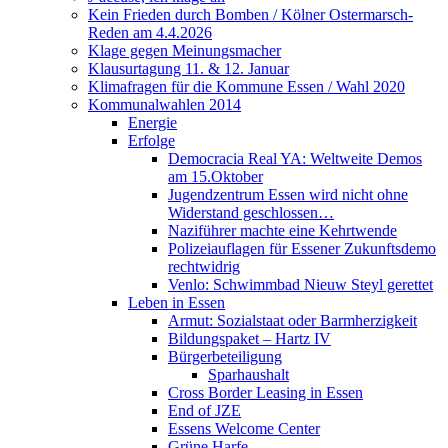
Kein Frieden durch Bomben / Kölner Ostermarsch-
Reden am 4.4.2026
Klage gegen Meinungsmacher
Klausurtagung 11. & 12. Januar
Klimafragen für die Kommune Essen / Wahl 2020
Kommunalwahlen 2014
Energie
Erfolge
Democracia Real YA: Weltweite Demos
am 15.Oktober
Jugendzentrum Essen wird nicht ohne
Widerstand geschlossen…
Naziführer machte eine Kehrtwende
Polizeiauflagen für Essener Zukunftsdemo
rechtwidrig
Venlo: Schwimmbad Nieuw Steyl gerettet
Leben in Essen
Armut: Sozialstaat oder Barmherzigkeit
Bildungspaket – Hartz IV
Bürgerbeteiligung
Sparhaushalt
Cross Border Leasing in Essen
End of JZE
Essens Welcome Center
Grüne Harfe