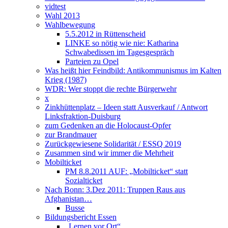
vidtest
Wahl 2013
Wahlbewegung
5.5.2012 in Rüttenscheid
LINKE so nötig wie nie: Katharina
Schwabedissen im Tagesgespräch
Parteien zu Opel
Was heißt hier Feindbild: Antikommunismus im Kalten
Krieg (1987)
WDR: Wer stoppt die rechte Bürgerwehr
x
Zinkhüttenplatz – Ideen statt Ausverkauf / Antwort
Linksfraktion-Duisburg
zum Gedenken an die Holocaust-Opfer
zur Brandmauer
Zurückgewiesene Solidarität / ESSQ 2019
Zusammen sind wir immer die Mehrheit
Mobilticket
PM 8.8.2011 AUF: „Mobilticket“ statt
Sozialticket
Nach Bonn: 3.Dez 2011: Truppen Raus aus
Afghanistan…
Busse
Bildungsbericht Essen
„Lernen vor Ort“