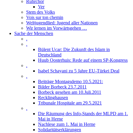
Ruhrchor
Ver
Stem des Volks
Vois sur ton chemin
Weltjugendlied: Jugend aller Nationen
Wir lernen im Vorwärtsgehen …
Sache der Menschen
.
.
Bülent Ucar: Die Zukunft des Islam in
Deutschland
Huub Oosterhuis: Rede auf einem SP-Kongress
.
Isabel Schayani zu 5 Jahre EU-Türkei Deal
.
Beiträge Montagsdemo 10.5.2021:
Bilder Borbeck 23.7.2011
Borbeck gesehen am 10.Juli.2011
Recklinghausen
Tribunale Hospitale am 29.5.2021
.
Die Räumung des Info-Stands der MLPD am 1.
Mai in Herne
Nachlese zum 1. Mai in Herne
Solidaritätserklärungen