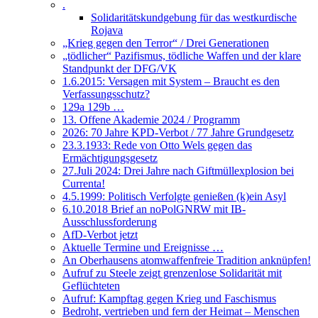
.
Solidaritätskundgebung für das westkurdische
Rojava
„Krieg gegen den Terror“ / Drei Generationen
„tödlicher“ Pazifismus, tödliche Waffen und der klare
Standpunkt der DFG/VK
1.6.2015: Versagen mit System – Braucht es den
Verfassungsschutz?
129a 129b …
13. Offene Akademie 2024 / Programm
2026: 70 Jahre KPD-Verbot / 77 Jahre Grundgesetz
23.3.1933: Rede von Otto Wels gegen das
Ermächtigungsgesetz
27.Juli 2024: Drei Jahre nach Giftmüllexplosion bei
Currenta!
4.5.1999: Politisch Verfolgte genießen (k)ein Asyl
6.10.2018 Brief an noPolGNRW mit IB-
Ausschlussforderung
AfD-Verbot jetzt
Aktuelle Termine und Ereignisse …
An Oberhausens atomwaffenfreie Tradition anknüpfen!
Aufruf zu Steele zeigt grenzenlose Solidarität mit
Geflüchteten
Aufruf: Kampftag gegen Krieg und Faschismus
Bedroht, vertrieben und fern der Heimat – Menschen