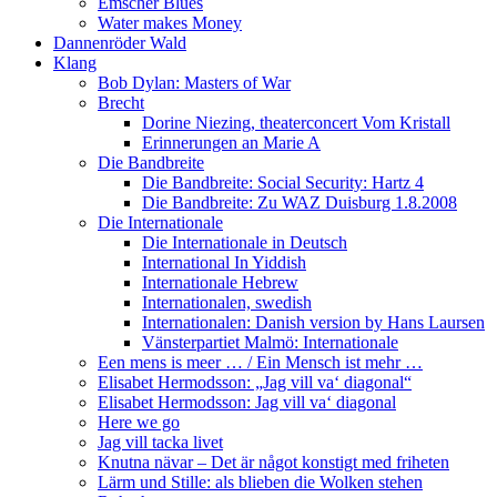
Emscher Blues
Water makes Money
Dannenröder Wald
Klang
Bob Dylan: Masters of War
Brecht
Dorine Niezing, theaterconcert Vom Kristall
Erinnerungen an Marie A
Die Bandbreite
Die Bandbreite: Social Security: Hartz 4
Die Bandbreite: Zu WAZ Duisburg 1.8.2008
Die Internationale
Die Internationale in Deutsch
International In Yiddish
Internationale Hebrew
Internationalen, swedish
Internationalen: Danish version by Hans Laursen
Vänsterpartiet Malmö: Internationale
Een mens is meer … / Ein Mensch ist mehr …
Elisabet Hermodsson: „Jag vill va‘ diagonal“
Elisabet Hermodsson: Jag vill va‘ diagonal
Here we go
Jag vill tacka livet
Knutna nävar – Det är något konstigt med friheten
Lärm und Stille: als blieben die Wolken stehen