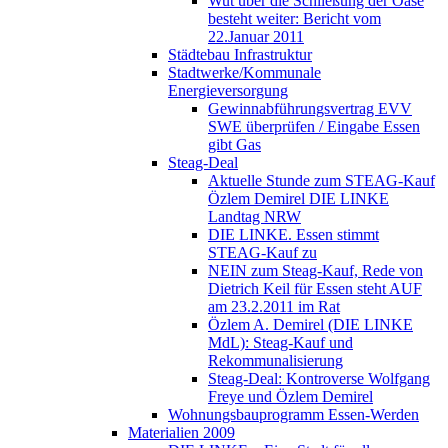
Wut über die Schließung der Oase
besteht weiter: Bericht vom
22.Januar 2011
Städtebau Infrastruktur
Stadtwerke/Kommunale
Energieversorgung
Gewinnabführungsvertrag EVV
SWE überprüfen / Eingabe Essen
gibt Gas
Steag-Deal
Aktuelle Stunde zum STEAG-Kauf
Özlem Demirel DIE LINKE
Landtag NRW
DIE LINKE. Essen stimmt
STEAG-Kauf zu
NEIN zum Steag-Kauf, Rede von
Dietrich Keil für Essen steht AUF
am 23.2.2011 im Rat
Özlem A. Demirel (DIE LINKE
MdL): Steag-Kauf und
Rekommunalisierung
Steag-Deal: Kontroverse Wolfgang
Freye und Özlem Demirel
Wohnungsbauprogramm Essen-Werden
Materialien 2009