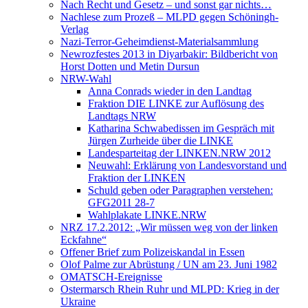
Nach Recht und Gesetz – und sonst gar nichts…
Nachlese zum Prozeß – MLPD gegen Schöningh-
Verlag
Nazi-Terror-Geheimdienst-Materialsammlung
Newrozfestes 2013 in Diyarbakir: Bildbericht von
Horst Dotten und Metin Dursun
NRW-Wahl
Anna Conrads wieder in den Landtag
Fraktion DIE LINKE zur Auflösung des
Landtags NRW
Katharina Schwabedissen im Gespräch mit
Jürgen Zurheide über die LINKE
Landesparteitag der LINKEN.NRW 2012
Neuwahl: Erklärung von Landesvorstand und
Fraktion der LINKEN
Schuld geben oder Paragraphen verstehen:
GFG2011 28-7
Wahlplakate LINKE.NRW
NRZ 17.2.2012: „Wir müssen weg von der linken
Eckfahne“
Offener Brief zum Polizeiskandal in Essen
Olof Palme zur Abrüstung / UN am 23. Juni 1982
OMATSCH-Ereignisse
Ostermarsch Rhein Ruhr und MLPD: Krieg in der
Ukraine