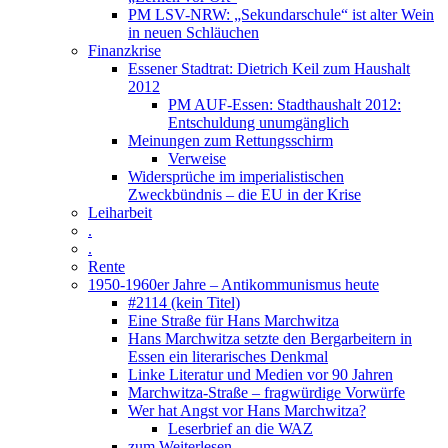
PM LSV-NRW: „Sekundarschule“ ist alter Wein
in neuen Schläuchen
Finanzkrise
Essener Stadtrat: Dietrich Keil zum Haushalt
2012
PM AUF-Essen: Stadthaushalt 2012:
Entschuldung unumgänglich
Meinungen zum Rettungsschirm
Verweise
Widersprüche im imperialistischen
Zweckbündnis – die EU in der Krise
Leiharbeit
.
.
Rente
1950-1960er Jahre – Antikommunismus heute
#2114 (kein Titel)
Eine Straße für Hans Marchwitza
Hans Marchwitza setzte den Bergarbeitern in
Essen ein literarisches Denkmal
Linke Literatur und Medien vor 90 Jahren
Marchwitza-Straße – fragwürdige Vorwürfe
Wer hat Angst vor Hans Marchwitza?
Leserbrief an die WAZ
zum Weiterlesen