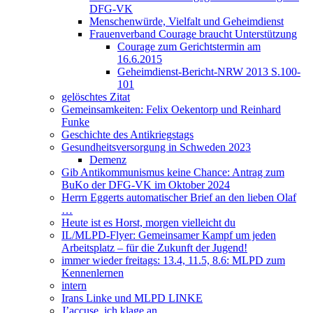
DFG-VK
Menschenwürde, Vielfalt und Geheimdienst
Frauenverband Courage braucht Unterstützung
Courage zum Gerichtstermin am
16.6.2015
Geheimdienst-Bericht-NRW 2013 S.100-
101
gelöschtes Zitat
Gemeinsamkeiten: Felix Oekentorp und Reinhard
Funke
Geschichte des Antikriegstags
Gesundheitsversorgung in Schweden 2023
Demenz
Gib Antikommunismus keine Chance: Antrag zum
BuKo der DFG-VK im Oktober 2024
Herrn Eggerts automatischer Brief an den lieben Olaf
…
Heute ist es Horst, morgen vielleicht du
IL/MLPD-Flyer: Gemeinsamer Kampf um jeden
Arbeitsplatz – für die Zukunft der Jugend!
immer wieder freitags: 13.4, 11.5, 8.6: MLPD zum
Kennenlernen
intern
Irans Linke und MLPD LINKE
J’accuse, ich klage an