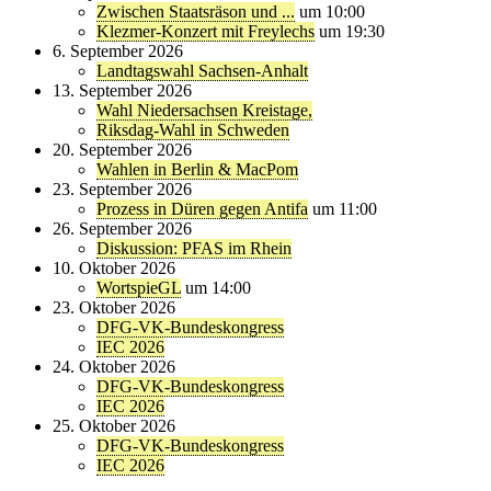
Zwischen Staatsräson und ...
um 10:00
Klezmer-Konzert mit Freylechs
um 19:30
6. September 2026
Landtagswahl Sachsen-Anhalt
13. September 2026
Wahl Niedersachsen Kreistage,
Riksdag-Wahl in Schweden
20. September 2026
Wahlen in Berlin & MacPom
23. September 2026
Prozess in Düren gegen Antifa
um 11:00
26. September 2026
Diskussion: PFAS im Rhein
10. Oktober 2026
WortspieGL
um 14:00
23. Oktober 2026
DFG-VK-Bundeskongress
IEC 2026
24. Oktober 2026
DFG-VK-Bundeskongress
IEC 2026
25. Oktober 2026
DFG-VK-Bundeskongress
IEC 2026