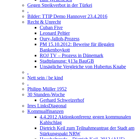
Gegen Streikverbot in der Türkei
.
Bilder: TTIP Demo Hannover 23.4.2016
Recht & Unrecht
Cuban Five
Leonard Peltier
Oury-Jalloh-Prozess
PM 15.10.2012: Beweise für illegalen
Bankenboykott
ROJ TV – Prozess in Dänemark
Stadtplanung: §13a BauGB
Unsägliche Vergleiche von Hubertus Knabe
.
Nett sein / be kind
.
Philipp Müller 1952
30 Stunden-Woche
Gerhard Schweizerhof
Irres LinksDiagonal
Kommualfinanzen
4.4.2012 Aktionkonferenz gegen kommunalen
Kahlschlag
Dietrich Keil zum Teilnahmeantrag der Stadt am
Stärkungspakt NRW