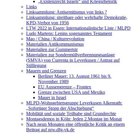
„Existenzrecht Israels“ und Kriegsrhetorik
Links
Linksammlung: Antisemitismus von links ?
Linksammlung: streitbare oder wehrhafte Demokratie,
KPD-Verbot von 1956
LTW 2022 in Essen: Internationalistische Liste / MLPD
Ludo Martens: Lenins sogenanntes Testament
Mao / China / Kulturrevolution
Materialien Antikommunismus
Materialien zur Gummertstr
Materialien zur Sondermüllverbrennungsanlage
(SMVA) von Currenta in Leverkusen / Antrag auf
Stilllegung
Mauern und Grenzen
Berliner Mauer: 13. August 1961 bis 9.
November 1989
EU Aussengrenze – Frontex
Grenze zwischen USA und Mexiko
Mauer in Israel
MLPD-Wohngebietsgruppe Leverkusen Alkenrath:
„Sofortiger Stopp der Abschiebung“
Mobilität und soziale Teilhabe sind Grundrechte
Montagsdemos in Köln: Jeden 2.Montag im Monat
Nach neun Monaten eine öffentliche Kritik an einem
Beitrag auf nrw.dfg-vk.de