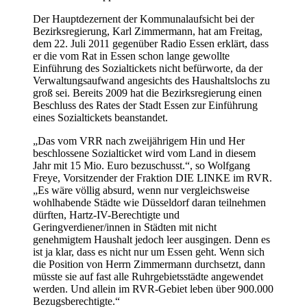
Der Hauptdezernent der Kommunalaufsicht bei der
Bezirksregierung, Karl Zimmermann, hat am Freitag,
dem 22. Juli 2011 gegenüber Radio Essen erklärt, dass
er die vom Rat in Essen schon lange gewollte
Einführung des Sozialtickets nicht befürworte, da der
Verwaltungsaufwand angesichts des Haushaltslochs zu
groß sei. Bereits 2009 hat die Bezirksregierung einen
Beschluss des Rates der Stadt Essen zur Einführung
eines Sozialtickets beanstandet.
„Das vom VRR nach zweijährigem Hin und Her
beschlossene Sozialticket wird vom Land in diesem
Jahr mit 15 Mio. Euro bezuschusst.“, so Wolfgang
Freye, Vorsitzender der Fraktion DIE LINKE im RVR.
„Es wäre völlig absurd, wenn nur vergleichsweise
wohlhabende Städte wie Düsseldorf daran teilnehmen
dürften, Hartz-IV-Berechtigte und
Geringverdiener/innen in Städten mit nicht
genehmigtem Haushalt jedoch leer ausgingen. Denn es
ist ja klar, dass es nicht nur um Essen geht. Wenn sich
die Position von Herrn Zimmermann durchsetzt, dann
müsste sie auf fast alle Ruhrgebietsstädte angewendet
werden. Und allein im RVR-Gebiet leben über 900.000
Bezugsberechtigte.“