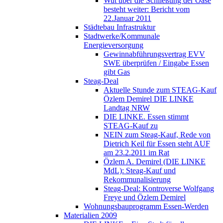
Wut über die Schließung der Oase
besteht weiter: Bericht vom
22.Januar 2011
Städtebau Infrastruktur
Stadtwerke/Kommunale
Energieversorgung
Gewinnabführungsvertrag EVV
SWE überprüfen / Eingabe Essen
gibt Gas
Steag-Deal
Aktuelle Stunde zum STEAG-Kauf
Özlem Demirel DIE LINKE
Landtag NRW
DIE LINKE. Essen stimmt
STEAG-Kauf zu
NEIN zum Steag-Kauf, Rede von
Dietrich Keil für Essen steht AUF
am 23.2.2011 im Rat
Özlem A. Demirel (DIE LINKE
MdL): Steag-Kauf und
Rekommunalisierung
Steag-Deal: Kontroverse Wolfgang
Freye und Özlem Demirel
Wohnungsbauprogramm Essen-Werden
Materialien 2009