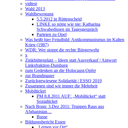
vidtest
Wahl 2013
Wahlbewegung
5.5.2012 in Rüttenscheid
LINKE so nötig wie nie: Katharina
Schwabedissen im Tagesgespräch
Parteien zu Opel
Was heißt hier Feindbild: Antikommunismus im Kalten
Krieg (1987)
WDR: Wer stoppt die rechte Bürgerwehr
x
Zinkhüttenplatz – Ideen statt Ausverkauf / Antwort
Linksfraktion-Duisburg
zum Gedenken an die Holocaust-Opfer
zur Brandmauer
Zurückgewiesene Solidarität / ESSQ 2019
Zusammen sind wir immer die Mehrheit
Mobilticket
PM 8.8.2011 AUF: „Mobilticket“ statt
Sozialticket
Nach Bonn: 3.Dez 2011: Truppen Raus aus
Afghanistan…
Busse
Bildungsbericht Essen
„Lernen vor Ort“