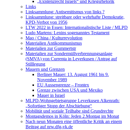
„Existenzrecht Israels“ und Kriegsrhetorik
Links
Linksammlung: Antisemitismus von links ?
Linksammlung: streitbare oder wehrhafte Demokratie,
KPD-Verbot von 1956
LTW 2022 in Essen: Internationalistische Liste / MLPD
Ludo Martens: Lenins sogenanntes Testament
Mao / China / Kulturrevolution
Materialien Antikommunismus
Materialien zur Gummertstr
Materialien zur Sondermüllverbrennungsanlage
(SMVA) von Currenta in Leverkusen / Antrag auf
Stilllegung
Mauern und Grenzen
Berliner Mauer: 13. August 1961 bis 9.
November 1989
EU Aussengrenze – Frontex
Grenze zwischen USA und Mexiko
Mauer in Israel
MLPD-Wohngebietsgruppe Leverkusen Alkenrath:
„Sofortiger Stopp der Abschiebung“
Mobilität und soziale Teilhabe sind Grundrechte
Montagsdemos in Köln: Jeden 2.Montag im Monat
Nach neun Monaten eine öffentliche Kritik an einem
Beitrag auf nrw.dfg-vk.de