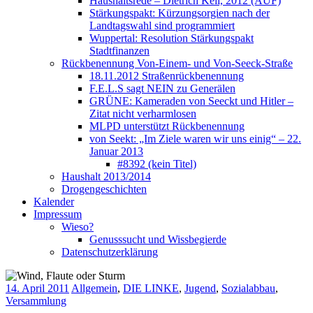
Haushaltsrede – Dietrich Keil, 2012 (AUF)
Stärkungspakt: Kürzungsorgien nach der
Landtagswahl sind programmiert
Wuppertal: Resolution Stärkungspakt
Stadtfinanzen
Rückbenennung Von-Einem- und Von-Seeck-Straße
18.11.2012 Straßenrückbenennung
F.E.L.S sagt NEIN zu Generälen
GRÜNE: Kameraden von Seeckt und Hitler –
Zitat nicht verharmlosen
MLPD unterstützt Rückbenennung
von Seekt: „Im Ziele waren wir uns einig“ – 22.
Januar 2013
#8392 (kein Titel)
Haushalt 2013/2014
Drogengeschichten
Kalender
Impressum
Wieso?
Genusssucht und Wissbegierde
Datenschutzerklärung
14. April 2011
Allgemein
,
DIE LINKE
,
Jugend
,
Sozialabbau
,
Versammlung