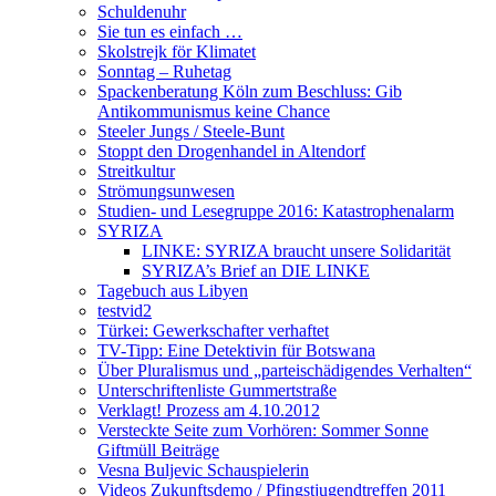
Schuldenuhr
Sie tun es einfach …
Skolstrejk för Klimatet
Sonntag – Ruhetag
Spackenberatung Köln zum Beschluss: Gib
Antikommunismus keine Chance
Steeler Jungs / Steele-Bunt
Stoppt den Drogenhandel in Altendorf
Streitkultur
Strömungsunwesen
Studien- und Lesegruppe 2016: Katastrophenalarm
SYRIZA
LINKE: SYRIZA braucht unsere Solidarität
SYRIZA’s Brief an DIE LINKE
Tagebuch aus Libyen
testvid2
Türkei: Gewerkschafter verhaftet
TV-Tipp: Eine Detektivin für Botswana
Über Pluralismus und „parteischädigendes Verhalten“
Unterschriftenliste Gummertstraße
Verklagt! Prozess am 4.10.2012
Versteckte Seite zum Vorhören: Sommer Sonne
Giftmüll Beiträge
Vesna Buljevic Schauspielerin
Videos Zukunftsdemo / Pfingstjugendtreffen 2011