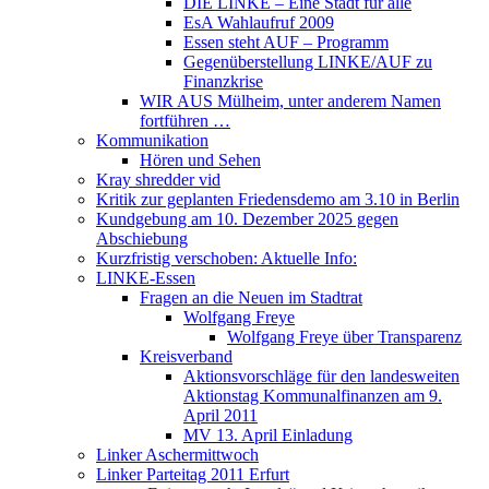
DIE LINKE – Eine Stadt für alle
EsA Wahlaufruf 2009
Essen steht AUF – Programm
Gegenüberstellung LINKE/AUF zu
Finanzkrise
WIR AUS Mülheim, unter anderem Namen
fortführen …
Kommunikation
Hören und Sehen
Kray shredder vid
Kritik zur geplanten Friedensdemo am 3.10 in Berlin
Kundgebung am 10. Dezember 2025 gegen
Abschiebung
Kurzfristig verschoben: Aktuelle Info:
LINKE-Essen
Fragen an die Neuen im Stadtrat
Wolfgang Freye
Wolfgang Freye über Transparenz
Kreisverband
Aktionsvorschläge für den landesweiten
Aktionstag Kommunalfinanzen am 9.
April 2011
MV 13. April Einladung
Linker Aschermittwoch
Linker Parteitag 2011 Erfurt