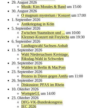
29. August 2026
Musik: Kim Morales & Band
um 15:00
30. August 2026
O magnum mysterium / Konzert
um 17:00
1. September 2026
Antikriegstag in Köln
5. September 2026
Zwischen Staatsräson und ...
um 10:00
Klezmer-Konzert mit Freylechs
um 19:30
6. September 2026
Landtagswahl Sachsen-Anhalt
13. September 2026
Wahl Niedersachsen Kreistage,
Riksdag-Wahl in Schweden
20. September 2026
Wahlen in Berlin & MacPom
23. September 2026
Prozess in Düren gegen Antifa
um 11:00
26. September 2026
Diskussion: PFAS im Rhein
10. Oktober 2026
WortspieGL
um 14:00
23. Oktober 2026
DFG-VK-Bundeskongress
IEC 2026