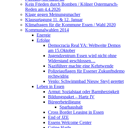
Kein Frieden durch Bomben / Kölner Ostermarsch-
Reden am 4.4.2026
Klage gegen Meinungsmacher
Klausurtagung 11. & 12. Januar
Klimafragen für die Kommune Essen / Wahl 2020
Kommunalwahlen 2014
Energie
Erfolge
Democracia Real YA: Weltweite Demos
am 15.Oktober
Jugendzentrum Essen wird nicht ohne
Widerstand geschlossen…
Naziführer machte eine Kehrtwende
Polizeiauflagen für Essener Zukunftsdemo
rechtwidrig
Venlo: Schwimmbad Nieuw Steyl gerettet
Leben in Essen
Armut: Sozialstaat oder Barmherzigkeit
Bildungspaket – Hartz IV
Bürgerbeteiligung
Sparhaushalt
Cross Border Leasing in Essen
End of JZE
Essens Welcome Center
Grüne Harfe