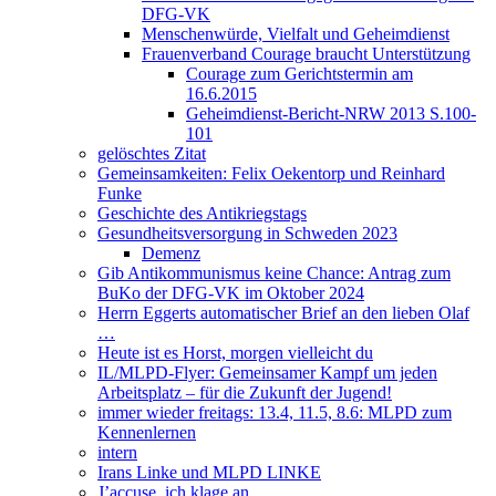
DFG-VK
Menschenwürde, Vielfalt und Geheimdienst
Frauenverband Courage braucht Unterstützung
Courage zum Gerichtstermin am
16.6.2015
Geheimdienst-Bericht-NRW 2013 S.100-
101
gelöschtes Zitat
Gemeinsamkeiten: Felix Oekentorp und Reinhard
Funke
Geschichte des Antikriegstags
Gesundheitsversorgung in Schweden 2023
Demenz
Gib Antikommunismus keine Chance: Antrag zum
BuKo der DFG-VK im Oktober 2024
Herrn Eggerts automatischer Brief an den lieben Olaf
…
Heute ist es Horst, morgen vielleicht du
IL/MLPD-Flyer: Gemeinsamer Kampf um jeden
Arbeitsplatz – für die Zukunft der Jugend!
immer wieder freitags: 13.4, 11.5, 8.6: MLPD zum
Kennenlernen
intern
Irans Linke und MLPD LINKE
J’accuse, ich klage an