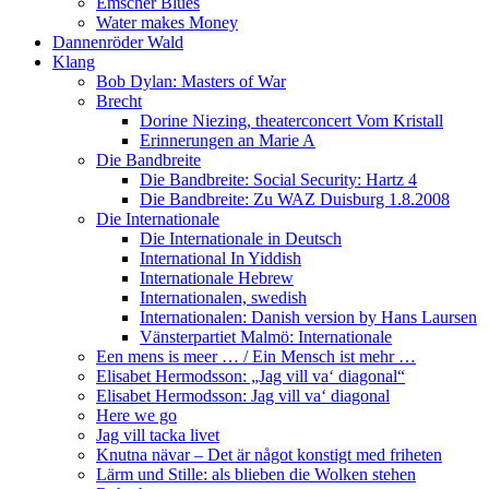
Emscher Blues
Water makes Money
Dannenröder Wald
Klang
Bob Dylan: Masters of War
Brecht
Dorine Niezing, theaterconcert Vom Kristall
Erinnerungen an Marie A
Die Bandbreite
Die Bandbreite: Social Security: Hartz 4
Die Bandbreite: Zu WAZ Duisburg 1.8.2008
Die Internationale
Die Internationale in Deutsch
International In Yiddish
Internationale Hebrew
Internationalen, swedish
Internationalen: Danish version by Hans Laursen
Vänsterpartiet Malmö: Internationale
Een mens is meer … / Ein Mensch ist mehr …
Elisabet Hermodsson: „Jag vill va‘ diagonal“
Elisabet Hermodsson: Jag vill va‘ diagonal
Here we go
Jag vill tacka livet
Knutna nävar – Det är något konstigt med friheten
Lärm und Stille: als blieben die Wolken stehen