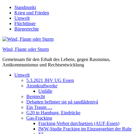
Skip
Standpunkt
to
Krieg und Frieden
content
Umwelt
Flüchtlinge
Bürgerrechte
Wind, Flaute oder Sturm
Gemeinsam für den Erhalt des Lebens, gegen Rassismus,
Antikommunismus und Rechtsentwicklung
Umwelt
5.3.2021 JHV UG Essen
Atomkraftwerke
Unfälle
Bergrecht
Debatten befinner sig på sandlådenivå
Ein Traum …
G20 in Hamburg, Eindrücke
Gas-Fracking
Fracking-Verbot durchsetzen (AUF-Essen)
IWW-Studie Fracking im Einzugsgebiet der Ruhr