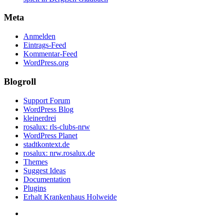
Meta
Anmelden
Eintrags-Feed
Kommentar-Feed
WordPress.org
Blogroll
Support Forum
WordPress Blog
kleinerdrei
rosalux: rls-clubs-nrw
WordPress Planet
stadtkontext.de
rosalux: nrw.rosalux.de
Themes
Suggest Ideas
Documentation
Plugins
Erhalt Krankenhaus Holweide
Startseite