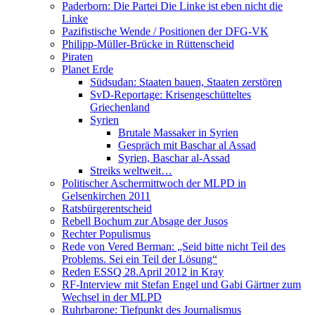
Paderborn: Die Partei Die Linke ist eben nicht die
Linke
Pazifistische Wende / Positionen der DFG-VK
Philipp-Müller-Brücke in Rüttenscheid
Piraten
Planet Erde
Südsudan: Staaten bauen, Staaten zerstören
SvD-Reportage: Krisengeschütteltes
Griechenland
Syrien
Brutale Massaker in Syrien
Gespräch mit Baschar al Assad
Syrien, Baschar al-Assad
Streiks weltweit…
Politischer Aschermittwoch der MLPD in
Gelsenkirchen 2011
Ratsbürgerentscheid
Rebell Bochum zur Absage der Jusos
Rechter Populismus
Rede von Vered Berman: „Seid bitte nicht Teil des
Problems. Sei ein Teil der Lösung“
Reden ESSQ 28.April 2012 in Kray
RF-Interview mit Stefan Engel und Gabi Gärtner zum
Wechsel in der MLPD
Ruhrbarone: Tiefpunkt des Journalismus