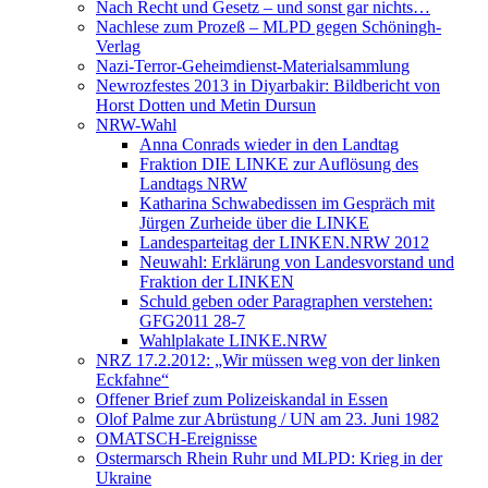
Nach Recht und Gesetz – und sonst gar nichts…
Nachlese zum Prozeß – MLPD gegen Schöningh-
Verlag
Nazi-Terror-Geheimdienst-Materialsammlung
Newrozfestes 2013 in Diyarbakir: Bildbericht von
Horst Dotten und Metin Dursun
NRW-Wahl
Anna Conrads wieder in den Landtag
Fraktion DIE LINKE zur Auflösung des
Landtags NRW
Katharina Schwabedissen im Gespräch mit
Jürgen Zurheide über die LINKE
Landesparteitag der LINKEN.NRW 2012
Neuwahl: Erklärung von Landesvorstand und
Fraktion der LINKEN
Schuld geben oder Paragraphen verstehen:
GFG2011 28-7
Wahlplakate LINKE.NRW
NRZ 17.2.2012: „Wir müssen weg von der linken
Eckfahne“
Offener Brief zum Polizeiskandal in Essen
Olof Palme zur Abrüstung / UN am 23. Juni 1982
OMATSCH-Ereignisse
Ostermarsch Rhein Ruhr und MLPD: Krieg in der
Ukraine