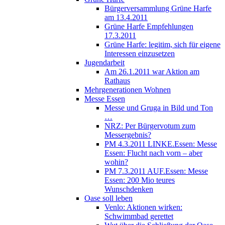
Bürgerversammlung Grüne Harfe
am 13.4.2011
Grüne Harfe Empfehlungen
17.3.2011
Grüne Harfe: legitim, sich für eigene
Interessen einzusetzen
Jugendarbeit
Am 26.1.2011 war Aktion am
Rathaus
Mehrgenerationen Wohnen
Messe Essen
Messe und Gruga in Bild und Ton
…
NRZ: Per Bürgervotum zum
Messergebnis?
PM 4.3.2011 LINKE.Essen: Messe
Essen: Flucht nach vorn – aber
wohin?
PM 7.3.2011 AUF.Essen: Messe
Essen: 200 Mio teures
Wunschdenken
Oase soll leben
Venlo: Aktionen wirken:
Schwimmbad gerettet