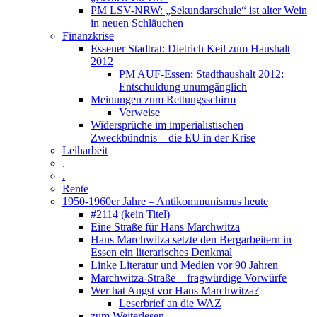
PM LSV-NRW: „Sekundarschule“ ist alter Wein
in neuen Schläuchen
Finanzkrise
Essener Stadtrat: Dietrich Keil zum Haushalt
2012
PM AUF-Essen: Stadthaushalt 2012:
Entschuldung unumgänglich
Meinungen zum Rettungsschirm
Verweise
Widersprüche im imperialistischen
Zweckbündnis – die EU in der Krise
Leiharbeit
.
.
Rente
1950-1960er Jahre – Antikommunismus heute
#2114 (kein Titel)
Eine Straße für Hans Marchwitza
Hans Marchwitza setzte den Bergarbeitern in
Essen ein literarisches Denkmal
Linke Literatur und Medien vor 90 Jahren
Marchwitza-Straße – fragwürdige Vorwürfe
Wer hat Angst vor Hans Marchwitza?
Leserbrief an die WAZ
zum Weiterlesen