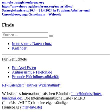
umweltstrategiekonferenz.org
https://umweltstrategiekonferenz.org/materialien/
Strategiekonferenz 20.4 – 21.4.2024 in Potsdam: Arbeiter- und
Umweltbewegung: Gemeinsam – Weltweit
Finde
Suche
nach:
Impressum / Datenschutz
Kalender
Für Geflüchtete
Pro Asyl Essen
Antirassismus-Telefon.de
Freunde Flüchtlingssolidarität
RF-Kalender: "aktiver Widersta8ind"
Website des Internationalistischen Bündnis:
InterBündnis (inter-
buendnis.de)
. Die Internationalistische Liste / MLPD
(InterListe/MLPD) hat eine eigenständige
Homepage (
inter-liste.de)