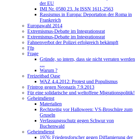
der EU
IMI Nr. 0580 23. Jg ISSN 1611-2563
Rassismus in Europa: Deportation der Roma in
Frankreich
Europawahl 2014
Extremismus-Debatte im Integrationsrat
Extremismus-Debatte im Integrationsrat
Fahnenverbot der Polizei erfolgreich bekämpft
Ffp
Frage
Gründe, so intern, dass sie nicht verraten werden
…
Warum ?
Freizeitbad Oase
WAZ 4.4.2012: Protest und Populismus
Frintrop gegen Neonazis 7.9.2013
Für eine solidarische und weltoffene Migrationspolitik!
Geheimdienst
Materialien
Rechtzeitig vor Halloween: VS-Broschüre zum
Gruseln
Verfassungsschutz gegen Schwur von
Buchenwald
Geheimdienst
1976: Friedensforscher gegen Diffamierung der