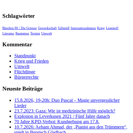
Schlagwörter
Bündnis 90 / Die Grünen
Gewerkschaft
Giftmüll
Internationalismus
Krieg
Lesestoff
Literatur
Rassismus
Termin
Umwelt
Kommentar
Standpunkt
Krieg und Frieden
Umwelt
Flüchtlinge
Bürgerrechte
Neueste Beiträge
15.8.2026, 19-20h: Duo Pascal – Magie unvergesslicher
Lieder
23.7.2023: Gaza: Wie ist medizinische Hilfe möglich?
Explosion in Leverkusen 2021 / Fünf Jahre danach
70 Jahre KPD‑Verbot: Kundgebung am 17.8.
10.7.2026: Aeham Ahmad, der „Pianist aus den Trümmern“,
spielt in Bergisch Gladbach