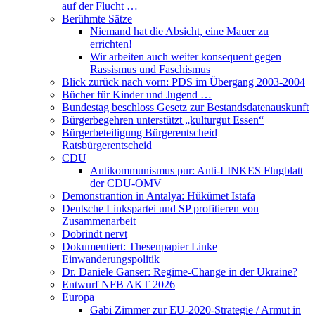
auf der Flucht …
Berühmte Sätze
Niemand hat die Absicht, eine Mauer zu
errichten!
Wir arbeiten auch weiter konsequent gegen
Rassismus und Faschismus
Blick zurück nach vorn: PDS im Übergang 2003-2004
Bücher für Kinder und Jugend …
Bundestag beschloss Gesetz zur Bestandsdatenauskunft
Bürgerbegehren unterstützt „kulturgut Essen“
Bürgerbeteiligung Bürgerentscheid
Ratsbürgerentscheid
CDU
Antikommunismus pur: Anti-LINKES Flugblatt
der CDU-OMV
Demonstrantion in Antalya: Hükümet Istafa
Deutsche Linkspartei und SP profitieren von
Zusammenarbeit
Dobrindt nervt
Dokumentiert: Thesenpapier Linke
Einwanderungspolitik
Dr. Daniele Ganser: Regime-Change in der Ukraine?
Entwurf NFB AKT 2026
Europa
Gabi Zimmer zur EU-2020-Strategie / Armut in