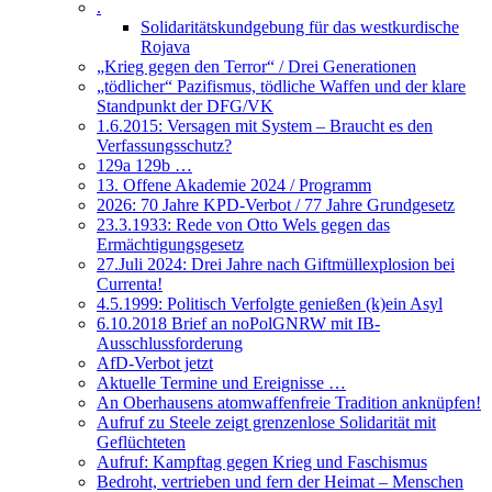
.
Solidaritätskundgebung für das westkurdische
Rojava
„Krieg gegen den Terror“ / Drei Generationen
„tödlicher“ Pazifismus, tödliche Waffen und der klare
Standpunkt der DFG/VK
1.6.2015: Versagen mit System – Braucht es den
Verfassungsschutz?
129a 129b …
13. Offene Akademie 2024 / Programm
2026: 70 Jahre KPD-Verbot / 77 Jahre Grundgesetz
23.3.1933: Rede von Otto Wels gegen das
Ermächtigungsgesetz
27.Juli 2024: Drei Jahre nach Giftmüllexplosion bei
Currenta!
4.5.1999: Politisch Verfolgte genießen (k)ein Asyl
6.10.2018 Brief an noPolGNRW mit IB-
Ausschlussforderung
AfD-Verbot jetzt
Aktuelle Termine und Ereignisse …
An Oberhausens atomwaffenfreie Tradition anknüpfen!
Aufruf zu Steele zeigt grenzenlose Solidarität mit
Geflüchteten
Aufruf: Kampftag gegen Krieg und Faschismus
Bedroht, vertrieben und fern der Heimat – Menschen