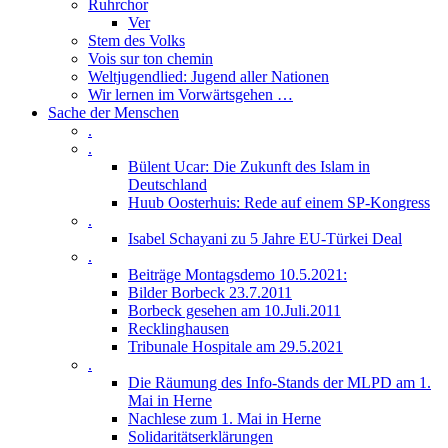
Ruhrchor
Ver
Stem des Volks
Vois sur ton chemin
Weltjugendlied: Jugend aller Nationen
Wir lernen im Vorwärtsgehen …
Sache der Menschen
.
.
Bülent Ucar: Die Zukunft des Islam in
Deutschland
Huub Oosterhuis: Rede auf einem SP-Kongress
.
Isabel Schayani zu 5 Jahre EU-Türkei Deal
.
Beiträge Montagsdemo 10.5.2021:
Bilder Borbeck 23.7.2011
Borbeck gesehen am 10.Juli.2011
Recklinghausen
Tribunale Hospitale am 29.5.2021
.
Die Räumung des Info-Stands der MLPD am 1.
Mai in Herne
Nachlese zum 1. Mai in Herne
Solidaritätserklärungen