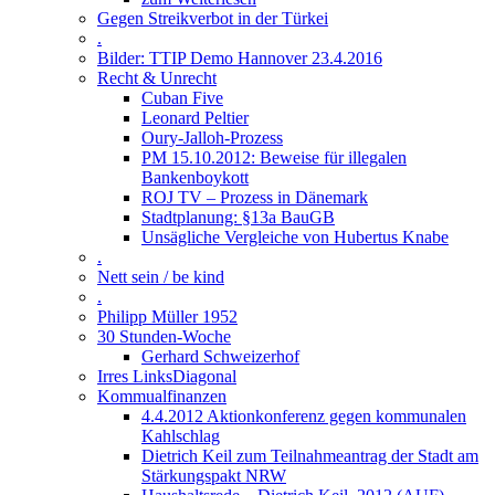
Gegen Streikverbot in der Türkei
.
Bilder: TTIP Demo Hannover 23.4.2016
Recht & Unrecht
Cuban Five
Leonard Peltier
Oury-Jalloh-Prozess
PM 15.10.2012: Beweise für illegalen
Bankenboykott
ROJ TV – Prozess in Dänemark
Stadtplanung: §13a BauGB
Unsägliche Vergleiche von Hubertus Knabe
.
Nett sein / be kind
.
Philipp Müller 1952
30 Stunden-Woche
Gerhard Schweizerhof
Irres LinksDiagonal
Kommualfinanzen
4.4.2012 Aktionkonferenz gegen kommunalen
Kahlschlag
Dietrich Keil zum Teilnahmeantrag der Stadt am
Stärkungspakt NRW