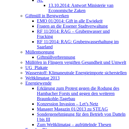
NL
13.10.2014: Antwort Ministerie van
Economische Zaken
Giftmüll in Bergwerken
EMO 01/2014: Gift in alle Ewigkeit
Fragen an die Essener Stadtverwaltung
RF 11/2014: RAG – Grubenwasser und
Fracking
RF 11/2014: RAG: Grubenwasserhaltung im
Saarland
Müllentsorgung
Giftmüllverbrennung
Müllöfen in Flingern vergiften Gesundheit und Umwelt
UG_Plakate
Wasserstoff: Klimaneutrale Energieimporte sicherstellen
Weltklimatag 2013
Energiewende
Erklärung zum Protest gegen die Rodung des
Hambacher Forsts und gegen den weiteren
Braunkohle-Tagebau
Konzession Invasion – Let’s Netz
Manager Magazin 01/2013 zu STEAG
Sondergenehmigung für den Betrieb von Datteln
I bis III
Zum Weltklimatag – aufrüttelnde Thesen