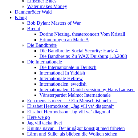
Emscher Blues
Water makes Money
Dannenröder Wald
Klang
Bob Dylan: Masters of War
Brecht
Dorine Niezing, theaterconcert Vom Kristall
Erinnerungen an Marie A
Die Bandbreite
Die Bandbreite: Social Security: Hartz 4
Die Bandbreite: Zu WAZ Duisburg 1.8.2008
Die Internationale
Die Internationale in Deutsch
International In Yiddish
Internationale Hebrew
Internationalen, swedish
Internationalen: Danish version by Hans Laursen
Vänsterpartiet Malmö: Internationale
Een mens is meer … / Ein Mensch ist mehr …
Elisabet Hermodsson: „Jag vill va‘ diagonal“
Elisabet Hermodsson: Jag vill va‘ diagonal
Here we go
Jag vill tacka livet
Knutna nävar – Det är något konstigt med friheten
Lärm und Stille: als blieben die Wolken stehen