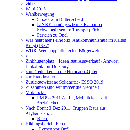
vidtest
Wahl 2013
Wahlbewegung
5.5.2012 in Rüttenscheid
LINKE so nötig wie nie: Katharina
Schwabedissen im Tagesgespräch
Parteien zu Opel
Was heißt hier Feindbild: Antikommunismus im Kalten
Krieg (1987)
WDR: Wer stoppt die rechte Bürgerwehr
x
Zinkhüttenplatz – Ideen statt Ausverkauf / Antwort
Linksfraktion-Duisburg
zum Gedenken an die Holocaust-Opfer
zur Brandmauer
Zurückgewiesene Solidarität / ESSQ 2019
Zusammen sind wir immer die Mehrheit
Mobilticket
PM 8.8.2011 AUF: „Mobilticket“ statt
Sozialticket
Nach Bonn: 3.Dez 2011: Truppen Raus aus
Afghanistan…
Busse
Bildungsbericht Essen
„Lernen vor Ort“