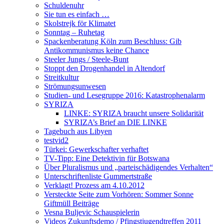
Schuldenuhr
Sie tun es einfach …
Skolstrejk för Klimatet
Sonntag – Ruhetag
Spackenberatung Köln zum Beschluss: Gib
Antikommunismus keine Chance
Steeler Jungs / Steele-Bunt
Stoppt den Drogenhandel in Altendorf
Streitkultur
Strömungsunwesen
Studien- und Lesegruppe 2016: Katastrophenalarm
SYRIZA
LINKE: SYRIZA braucht unsere Solidarität
SYRIZA’s Brief an DIE LINKE
Tagebuch aus Libyen
testvid2
Türkei: Gewerkschafter verhaftet
TV-Tipp: Eine Detektivin für Botswana
Über Pluralismus und „parteischädigendes Verhalten“
Unterschriftenliste Gummertstraße
Verklagt! Prozess am 4.10.2012
Versteckte Seite zum Vorhören: Sommer Sonne
Giftmüll Beiträge
Vesna Buljevic Schauspielerin
Videos Zukunftsdemo / Pfingstjugendtreffen 2011