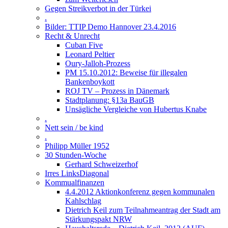
Gegen Streikverbot in der Türkei
.
Bilder: TTIP Demo Hannover 23.4.2016
Recht & Unrecht
Cuban Five
Leonard Peltier
Oury-Jalloh-Prozess
PM 15.10.2012: Beweise für illegalen
Bankenboykott
ROJ TV – Prozess in Dänemark
Stadtplanung: §13a BauGB
Unsägliche Vergleiche von Hubertus Knabe
.
Nett sein / be kind
.
Philipp Müller 1952
30 Stunden-Woche
Gerhard Schweizerhof
Irres LinksDiagonal
Kommualfinanzen
4.4.2012 Aktionkonferenz gegen kommunalen
Kahlschlag
Dietrich Keil zum Teilnahmeantrag der Stadt am
Stärkungspakt NRW