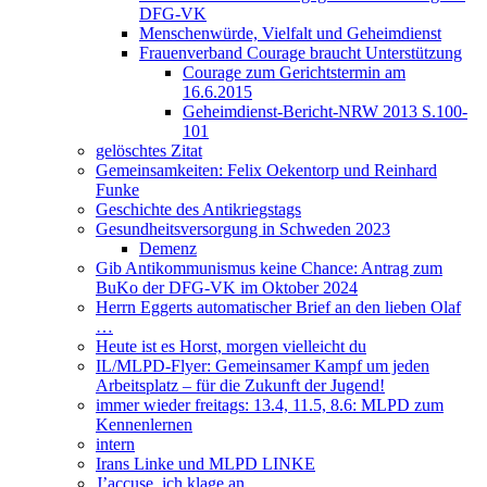
DFG-VK
Menschenwürde, Vielfalt und Geheimdienst
Frauenverband Courage braucht Unterstützung
Courage zum Gerichtstermin am
16.6.2015
Geheimdienst-Bericht-NRW 2013 S.100-
101
gelöschtes Zitat
Gemeinsamkeiten: Felix Oekentorp und Reinhard
Funke
Geschichte des Antikriegstags
Gesundheitsversorgung in Schweden 2023
Demenz
Gib Antikommunismus keine Chance: Antrag zum
BuKo der DFG-VK im Oktober 2024
Herrn Eggerts automatischer Brief an den lieben Olaf
…
Heute ist es Horst, morgen vielleicht du
IL/MLPD-Flyer: Gemeinsamer Kampf um jeden
Arbeitsplatz – für die Zukunft der Jugend!
immer wieder freitags: 13.4, 11.5, 8.6: MLPD zum
Kennenlernen
intern
Irans Linke und MLPD LINKE
J’accuse, ich klage an