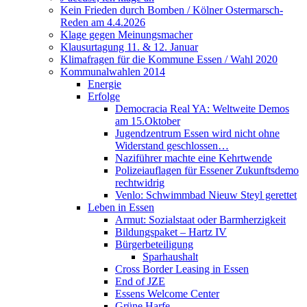
Kein Frieden durch Bomben / Kölner Ostermarsch-
Reden am 4.4.2026
Klage gegen Meinungsmacher
Klausurtagung 11. & 12. Januar
Klimafragen für die Kommune Essen / Wahl 2020
Kommunalwahlen 2014
Energie
Erfolge
Democracia Real YA: Weltweite Demos
am 15.Oktober
Jugendzentrum Essen wird nicht ohne
Widerstand geschlossen…
Naziführer machte eine Kehrtwende
Polizeiauflagen für Essener Zukunftsdemo
rechtwidrig
Venlo: Schwimmbad Nieuw Steyl gerettet
Leben in Essen
Armut: Sozialstaat oder Barmherzigkeit
Bildungspaket – Hartz IV
Bürgerbeteiligung
Sparhaushalt
Cross Border Leasing in Essen
End of JZE
Essens Welcome Center
Grüne Harfe