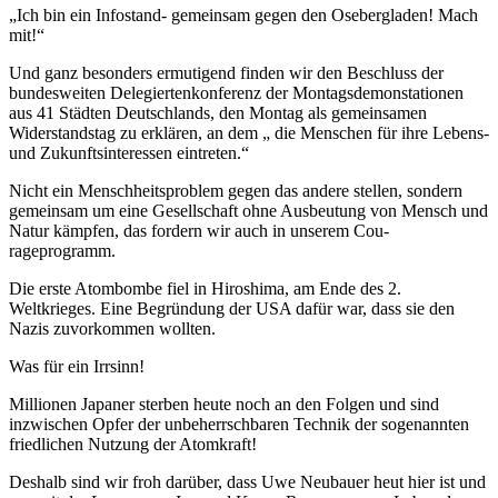
„Ich bin ein Infostand- gemeinsam gegen den Osebergladen! Mach
mit!“
Und ganz besonders ermutigend finden wir den Beschluss der
bundesweiten Delegiertenkonfe­renz der Montagsdemonstationen
aus 41 Städ­ten Deutschlands, den Montag als gemeinsamen
Widerstandstag zu erklären, an dem „ die Men­schen für ihre Lebens-
und Zukunftsinteressen eintreten.“
Nicht ein Menschheitsproblem gegen das andere stellen, sondern
gemeinsam um eine Gesell­schaft ohne Ausbeutung von Mensch und
Natur kämpfen, das fordern wir auch in unserem Cou­
rageprogramm.
Die erste Atombombe fiel in Hiroshima, am Ende des 2.
Weltkrieges. Eine Begründung der USA dafür war, dass sie den
Nazis zuvorkommen wollten.
Was für ein Irrsinn!
Millionen Japaner sterben heute noch an den Folgen und sind
inzwischen Opfer der unbe­herrschbaren Technik der sogenannten
friedli­chen Nutzung der Atomkraft!
Deshalb sind wir froh darüber, dass Uwe Neu­bauer heut hier ist und