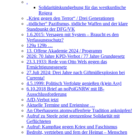
.
Solidaritätskundgebung für das westkurdische
Rojava
„Krieg gegen den Terror“ / Drei Generationen
„tödlicher“ Pazifismus, tödliche Waffen und der klare
Standpunkt der DFG/VK
1.6.2015: Versagen mit System – Braucht es den
Verfassungsschutz?
129a 129b …
13. Offene Akademie 2024 / Programm
2026: 70 Jahre KPD-Verbot / 77 Jahre Grundgesetz
23.3.1933: Rede von Otto Wels gegen das
Ermächtigungsgesetz
27.Juli 2024: Drei Jahre nach Giftmüllexplosion bei
Currenta!
4.5.1999: Politisch Verfolgte genießen (k)ein Asyl
6.10.2018 Brief an noPolGNRW mit IB-
Ausschlussforderung
AfD-Verbot jetzt
Aktuelle Termine und Ereignisse …
An Oberhausens atomwaffenfreie Tradition anknüpfen!
Aufruf zu Steele zeigt grenzenlose Solidarität mit
Geflüchteten
Aufruf: Kampftag gegen Krieg und Faschismus
Bedroht, vertrieben und fern der Heimat – Menschen