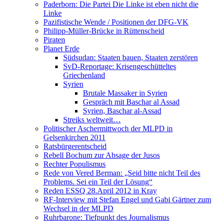
Paderborn: Die Partei Die Linke ist eben nicht die
Linke
Pazifistische Wende / Positionen der DFG-VK
Philipp-Müller-Brücke in Rüttenscheid
Piraten
Planet Erde
Südsudan: Staaten bauen, Staaten zerstören
SvD-Reportage: Krisengeschütteltes
Griechenland
Syrien
Brutale Massaker in Syrien
Gespräch mit Baschar al Assad
Syrien, Baschar al-Assad
Streiks weltweit…
Politischer Aschermittwoch der MLPD in
Gelsenkirchen 2011
Ratsbürgerentscheid
Rebell Bochum zur Absage der Jusos
Rechter Populismus
Rede von Vered Berman: „Seid bitte nicht Teil des
Problems. Sei ein Teil der Lösung“
Reden ESSQ 28.April 2012 in Kray
RF-Interview mit Stefan Engel und Gabi Gärtner zum
Wechsel in der MLPD
Ruhrbarone: Tiefpunkt des Journalismus