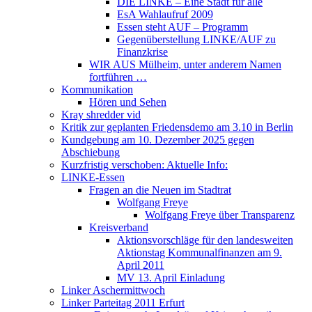
DIE LINKE – Eine Stadt für alle
EsA Wahlaufruf 2009
Essen steht AUF – Programm
Gegenüberstellung LINKE/AUF zu
Finanzkrise
WIR AUS Mülheim, unter anderem Namen
fortführen …
Kommunikation
Hören und Sehen
Kray shredder vid
Kritik zur geplanten Friedensdemo am 3.10 in Berlin
Kundgebung am 10. Dezember 2025 gegen
Abschiebung
Kurzfristig verschoben: Aktuelle Info:
LINKE-Essen
Fragen an die Neuen im Stadtrat
Wolfgang Freye
Wolfgang Freye über Transparenz
Kreisverband
Aktionsvorschläge für den landesweiten
Aktionstag Kommunalfinanzen am 9.
April 2011
MV 13. April Einladung
Linker Aschermittwoch
Linker Parteitag 2011 Erfurt