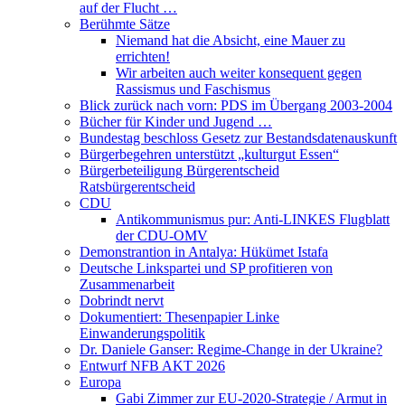
auf der Flucht …
Berühmte Sätze
Niemand hat die Absicht, eine Mauer zu
errichten!
Wir arbeiten auch weiter konsequent gegen
Rassismus und Faschismus
Blick zurück nach vorn: PDS im Übergang 2003-2004
Bücher für Kinder und Jugend …
Bundestag beschloss Gesetz zur Bestandsdatenauskunft
Bürgerbegehren unterstützt „kulturgut Essen“
Bürgerbeteiligung Bürgerentscheid
Ratsbürgerentscheid
CDU
Antikommunismus pur: Anti-LINKES Flugblatt
der CDU-OMV
Demonstrantion in Antalya: Hükümet Istafa
Deutsche Linkspartei und SP profitieren von
Zusammenarbeit
Dobrindt nervt
Dokumentiert: Thesenpapier Linke
Einwanderungspolitik
Dr. Daniele Ganser: Regime-Change in der Ukraine?
Entwurf NFB AKT 2026
Europa
Gabi Zimmer zur EU-2020-Strategie / Armut in