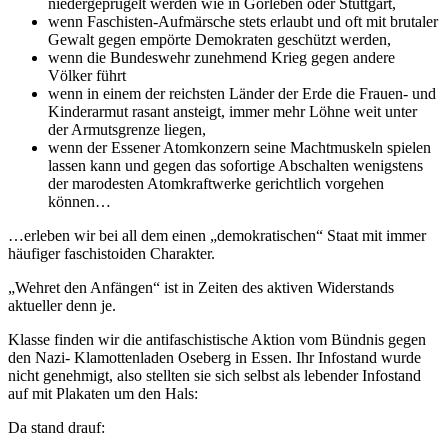
niedergeprügelt werden wie in Gorleben oder Stuttgart,
wenn Faschisten-Aufmärsche stets erlaubt und oft mit brutaler
Gewalt gegen empörte Demo­kraten geschützt werden,
wenn die Bundeswehr zunehmend Krieg gegen andere
Völker führt
wenn in einem der reichsten Länder der Erde die Frauen- und
Kinderarmut rasant ansteigt, immer mehr Löhne weit unter
der Armutsgrenze liegen,
wenn der Essener Atomkonzern seine Macht­muskeln spielen
lassen kann und gegen das so­fortige Abschalten wenigstens
der marodesten Atomkraftwerke gerichtlich vorgehen
können…
…erleben wir bei all dem einen „demokrati­schen“ Staat mit immer
häufiger faschistoiden Charakter.
„Wehret den Anfängen“ ist in Zeiten des aktiven Widerstands
aktueller denn je.
Klasse finden wir die antifaschistische Aktion vom Bündnis gegen
den Nazi- Klamottenladen Ose­berg in Essen. Ihr Infostand wurde
nicht geneh­migt, also stellten sie sich selbst als lebender Info­stand
auf mit Plakaten um den Hals:
Da stand drauf: