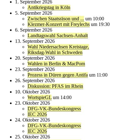
1. September 2026
Antikriegstag in Köln
5. September 2026
Zwischen Staatsräson und ...
um 10:00
Klezmer-Konzert mit Freylechs
um 19:30
6. September 2026
Landtagswahl Sachsen-Anhalt
13. September 2026
Wahl Niedersachsen Kreistage,
Riksdag-Wahl in Schweden
20. September 2026
Wahlen in Berlin & MacPom
23. September 2026
Prozess in Düren gegen Antifa
um 11:00
26. September 2026
Diskussion: PFAS im Rhein
10. Oktober 2026
WortspieGL
um 14:00
23. Oktober 2026
DFG-VK-Bundeskongress
IEC 2026
24. Oktober 2026
DFG-VK-Bundeskongress
IEC 2026
25. Oktober 2026