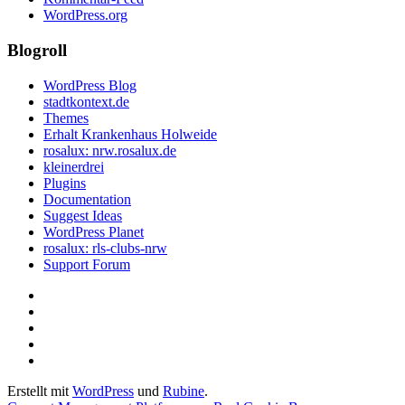
WordPress.org
Blogroll
WordPress Blog
stadtkontext.de
Themes
Erhalt Krankenhaus Holweide
rosalux: nrw.rosalux.de
kleinerdrei
Plugins
Documentation
Suggest Ideas
WordPress Planet
rosalux: rls-clubs-nrw
Support Forum
Startseite
Datenschutzerklärung
Privatsphäre-
Einstellungen
Historie
ändern
der
Einwilligungen
Privatsphäre-
widerrufen
Erstellt mit
WordPress
und
Rubine
.
Einstellungen