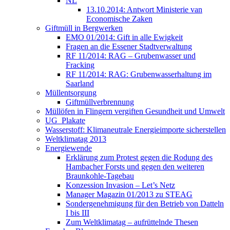
NL
13.10.2014: Antwort Ministerie van
Economische Zaken
Giftmüll in Bergwerken
EMO 01/2014: Gift in alle Ewigkeit
Fragen an die Essener Stadtverwaltung
RF 11/2014: RAG – Grubenwasser und
Fracking
RF 11/2014: RAG: Grubenwasserhaltung im
Saarland
Müllentsorgung
Giftmüllverbrennung
Müllöfen in Flingern vergiften Gesundheit und Umwelt
UG_Plakate
Wasserstoff: Klimaneutrale Energieimporte sicherstellen
Weltklimatag 2013
Energiewende
Erklärung zum Protest gegen die Rodung des
Hambacher Forsts und gegen den weiteren
Braunkohle-Tagebau
Konzession Invasion – Let’s Netz
Manager Magazin 01/2013 zu STEAG
Sondergenehmigung für den Betrieb von Datteln
I bis III
Zum Weltklimatag – aufrüttelnde Thesen