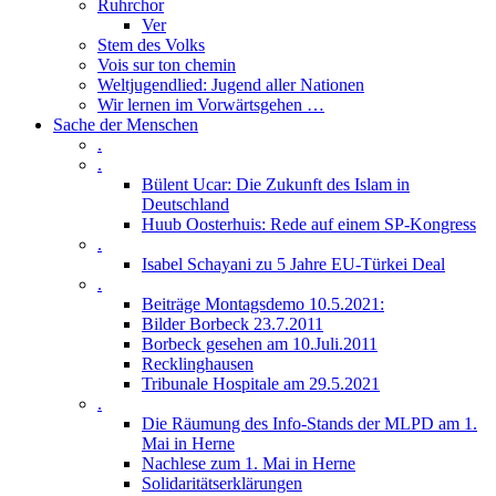
Ruhrchor
Ver
Stem des Volks
Vois sur ton chemin
Weltjugendlied: Jugend aller Nationen
Wir lernen im Vorwärtsgehen …
Sache der Menschen
.
.
Bülent Ucar: Die Zukunft des Islam in
Deutschland
Huub Oosterhuis: Rede auf einem SP-Kongress
.
Isabel Schayani zu 5 Jahre EU-Türkei Deal
.
Beiträge Montagsdemo 10.5.2021:
Bilder Borbeck 23.7.2011
Borbeck gesehen am 10.Juli.2011
Recklinghausen
Tribunale Hospitale am 29.5.2021
.
Die Räumung des Info-Stands der MLPD am 1.
Mai in Herne
Nachlese zum 1. Mai in Herne
Solidaritätserklärungen