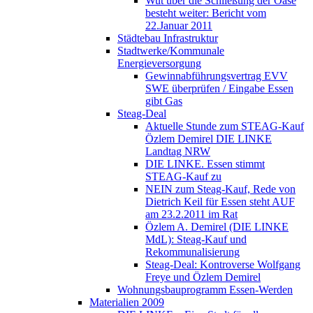
Wut über die Schließung der Oase
besteht weiter: Bericht vom
22.Januar 2011
Städtebau Infrastruktur
Stadtwerke/Kommunale
Energieversorgung
Gewinnabführungsvertrag EVV
SWE überprüfen / Eingabe Essen
gibt Gas
Steag-Deal
Aktuelle Stunde zum STEAG-Kauf
Özlem Demirel DIE LINKE
Landtag NRW
DIE LINKE. Essen stimmt
STEAG-Kauf zu
NEIN zum Steag-Kauf, Rede von
Dietrich Keil für Essen steht AUF
am 23.2.2011 im Rat
Özlem A. Demirel (DIE LINKE
MdL): Steag-Kauf und
Rekommunalisierung
Steag-Deal: Kontroverse Wolfgang
Freye und Özlem Demirel
Wohnungsbauprogramm Essen-Werden
Materialien 2009