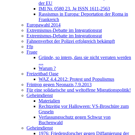
der EU
IMI Nr. 0580 23. Jg ISSN 1611-2563
Rassismus in Europa: Deportation der Roma in
Frankreich
Europawahl 2014
Extremismus-Debatte im Integrationsrat
Extremismus-Debatte im Integrationsrat
Fahnenverbot der Polizei erfolgreich bekämpft
Ffp
Frage
Gründe, so intern, dass sie nicht verraten werden
…
Warum ?
Freizeitbad Oase
WAZ 4.4.2012: Protest und Populismus
Frintrop gegen Neonazis 7.9.2013
Für eine solidarische und weltoffene Migrationspolitik!
Geheimdienst
Materialien
Rechtzeitig vor Halloween: VS-Broschüre zum
Gruseln
Verfassungsschutz gegen Schwur von
Buchenwald
Geheimdienst
1976: Friedensforscher gegen Diffamierung der