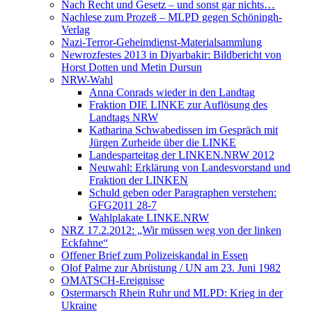
Nach Recht und Gesetz – und sonst gar nichts…
Nachlese zum Prozeß – MLPD gegen Schöningh-
Verlag
Nazi-Terror-Geheimdienst-Materialsammlung
Newrozfestes 2013 in Diyarbakir: Bildbericht von
Horst Dotten und Metin Dursun
NRW-Wahl
Anna Conrads wieder in den Landtag
Fraktion DIE LINKE zur Auflösung des
Landtags NRW
Katharina Schwabedissen im Gespräch mit
Jürgen Zurheide über die LINKE
Landesparteitag der LINKEN.NRW 2012
Neuwahl: Erklärung von Landesvorstand und
Fraktion der LINKEN
Schuld geben oder Paragraphen verstehen:
GFG2011 28-7
Wahlplakate LINKE.NRW
NRZ 17.2.2012: „Wir müssen weg von der linken
Eckfahne“
Offener Brief zum Polizeiskandal in Essen
Olof Palme zur Abrüstung / UN am 23. Juni 1982
OMATSCH-Ereignisse
Ostermarsch Rhein Ruhr und MLPD: Krieg in der
Ukraine