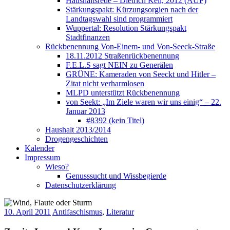
Haushaltsrede – Dietrich Keil, 2012 (AUF)
Stärkungspakt: Kürzungsorgien nach der
Landtagswahl sind programmiert
Wuppertal: Resolution Stärkungspakt
Stadtfinanzen
Rückbenennung Von-Einem- und Von-Seeck-Straße
18.11.2012 Straßenrückbenennung
F.E.L.S sagt NEIN zu Generälen
GRÜNE: Kameraden von Seeckt und Hitler –
Zitat nicht verharmlosen
MLPD unterstützt Rückbenennung
von Seekt: „Im Ziele waren wir uns einig“ – 22.
Januar 2013
#8392 (kein Titel)
Haushalt 2013/2014
Drogengeschichten
Kalender
Impressum
Wieso?
Genusssucht und Wissbegierde
Datenschutzerklärung
10. April 2011
Antifaschismus
,
Literatur