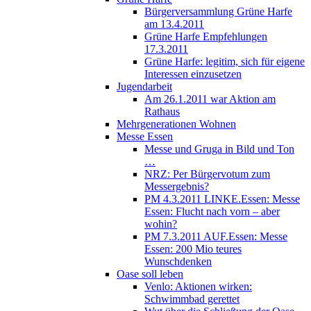
Bürgerversammlung Grüne Harfe
am 13.4.2011
Grüne Harfe Empfehlungen
17.3.2011
Grüne Harfe: legitim, sich für eigene
Interessen einzusetzen
Jugendarbeit
Am 26.1.2011 war Aktion am
Rathaus
Mehrgenerationen Wohnen
Messe Essen
Messe und Gruga in Bild und Ton
…
NRZ: Per Bürgervotum zum
Messergebnis?
PM 4.3.2011 LINKE.Essen: Messe
Essen: Flucht nach vorn – aber
wohin?
PM 7.3.2011 AUF.Essen: Messe
Essen: 200 Mio teures
Wunschdenken
Oase soll leben
Venlo: Aktionen wirken:
Schwimmbad gerettet