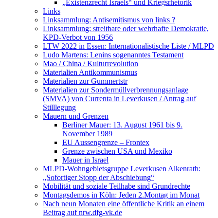
„Existenzrecht Israels“ und Kriegsrhetorik
Links
Linksammlung: Antisemitismus von links ?
Linksammlung: streitbare oder wehrhafte Demokratie,
KPD-Verbot von 1956
LTW 2022 in Essen: Internationalistische Liste / MLPD
Ludo Martens: Lenins sogenanntes Testament
Mao / China / Kulturrevolution
Materialien Antikommunismus
Materialien zur Gummertstr
Materialien zur Sondermüllverbrennungsanlage
(SMVA) von Currenta in Leverkusen / Antrag auf
Stilllegung
Mauern und Grenzen
Berliner Mauer: 13. August 1961 bis 9.
November 1989
EU Aussengrenze – Frontex
Grenze zwischen USA und Mexiko
Mauer in Israel
MLPD-Wohngebietsgruppe Leverkusen Alkenrath:
„Sofortiger Stopp der Abschiebung“
Mobilität und soziale Teilhabe sind Grundrechte
Montagsdemos in Köln: Jeden 2.Montag im Monat
Nach neun Monaten eine öffentliche Kritik an einem
Beitrag auf nrw.dfg-vk.de