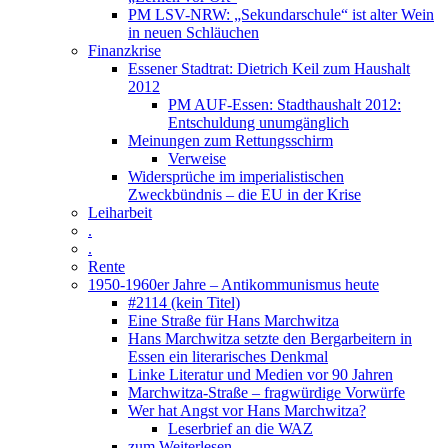
PM LSV-NRW: „Sekundarschule“ ist alter Wein
in neuen Schläuchen
Finanzkrise
Essener Stadtrat: Dietrich Keil zum Haushalt
2012
PM AUF-Essen: Stadthaushalt 2012:
Entschuldung unumgänglich
Meinungen zum Rettungsschirm
Verweise
Widersprüche im imperialistischen
Zweckbündnis – die EU in der Krise
Leiharbeit
.
.
Rente
1950-1960er Jahre – Antikommunismus heute
#2114 (kein Titel)
Eine Straße für Hans Marchwitza
Hans Marchwitza setzte den Bergarbeitern in
Essen ein literarisches Denkmal
Linke Literatur und Medien vor 90 Jahren
Marchwitza-Straße – fragwürdige Vorwürfe
Wer hat Angst vor Hans Marchwitza?
Leserbrief an die WAZ
zum Weiterlesen