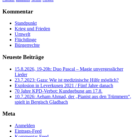
Literatur
Rassismus
Termin
Umwelt
Kommentar
Standpunkt
Krieg und Frieden
Umwelt
Flüchtlinge
Bürgerrechte
Neueste Beiträge
15.8.2026, 19-20h: Duo Pascal – Magie unvergesslicher
Lieder
23.7.2023: Gaza: Wie ist medizinische Hilfe möglich?
Explosion in Leverkusen 2021 / Fünf Jahre danach
70 Jahre KPD‑Verbot: Kundgebung am 17.8.
10.7.2026: Aeham Ahmad, der „Pianist aus den Trümmern“,
spielt in Bergisch Gladbach
Meta
Anmelden
Eintrags-Feed
Kommentar-Feed