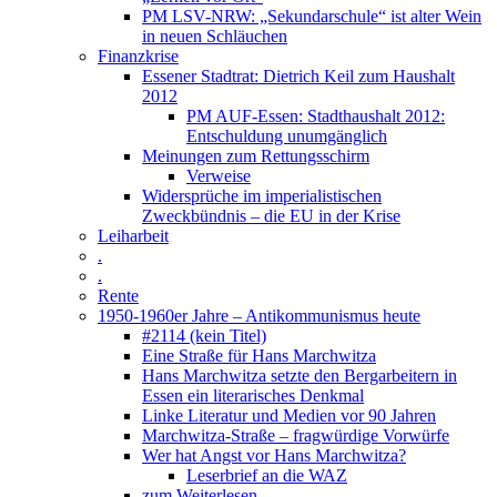
PM LSV-NRW: „Sekundarschule“ ist alter Wein
in neuen Schläuchen
Finanzkrise
Essener Stadtrat: Dietrich Keil zum Haushalt
2012
PM AUF-Essen: Stadthaushalt 2012:
Entschuldung unumgänglich
Meinungen zum Rettungsschirm
Verweise
Widersprüche im imperialistischen
Zweckbündnis – die EU in der Krise
Leiharbeit
.
.
Rente
1950-1960er Jahre – Antikommunismus heute
#2114 (kein Titel)
Eine Straße für Hans Marchwitza
Hans Marchwitza setzte den Bergarbeitern in
Essen ein literarisches Denkmal
Linke Literatur und Medien vor 90 Jahren
Marchwitza-Straße – fragwürdige Vorwürfe
Wer hat Angst vor Hans Marchwitza?
Leserbrief an die WAZ
zum Weiterlesen