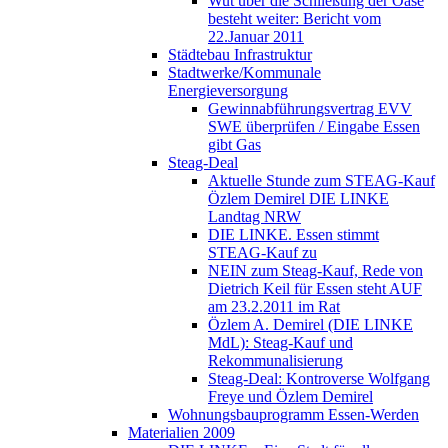
Wut über die Schließung der Oase
besteht weiter: Bericht vom
22.Januar 2011
Städtebau Infrastruktur
Stadtwerke/Kommunale
Energieversorgung
Gewinnabführungsvertrag EVV
SWE überprüfen / Eingabe Essen
gibt Gas
Steag-Deal
Aktuelle Stunde zum STEAG-Kauf
Özlem Demirel DIE LINKE
Landtag NRW
DIE LINKE. Essen stimmt
STEAG-Kauf zu
NEIN zum Steag-Kauf, Rede von
Dietrich Keil für Essen steht AUF
am 23.2.2011 im Rat
Özlem A. Demirel (DIE LINKE
MdL): Steag-Kauf und
Rekommunalisierung
Steag-Deal: Kontroverse Wolfgang
Freye und Özlem Demirel
Wohnungsbauprogramm Essen-Werden
Materialien 2009