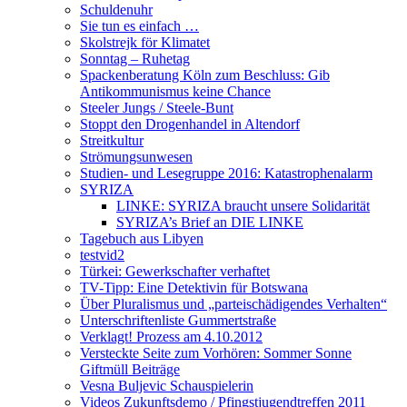
Schuldenuhr
Sie tun es einfach …
Skolstrejk för Klimatet
Sonntag – Ruhetag
Spackenberatung Köln zum Beschluss: Gib
Antikommunismus keine Chance
Steeler Jungs / Steele-Bunt
Stoppt den Drogenhandel in Altendorf
Streitkultur
Strömungsunwesen
Studien- und Lesegruppe 2016: Katastrophenalarm
SYRIZA
LINKE: SYRIZA braucht unsere Solidarität
SYRIZA’s Brief an DIE LINKE
Tagebuch aus Libyen
testvid2
Türkei: Gewerkschafter verhaftet
TV-Tipp: Eine Detektivin für Botswana
Über Pluralismus und „parteischädigendes Verhalten“
Unterschriftenliste Gummertstraße
Verklagt! Prozess am 4.10.2012
Versteckte Seite zum Vorhören: Sommer Sonne
Giftmüll Beiträge
Vesna Buljevic Schauspielerin
Videos Zukunftsdemo / Pfingstjugendtreffen 2011