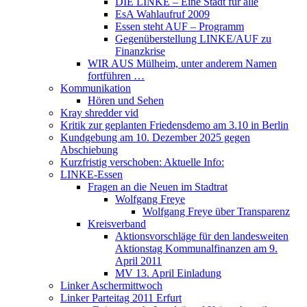
DIE LINKE – Eine Stadt für alle
EsA Wahlaufruf 2009
Essen steht AUF – Programm
Gegenüberstellung LINKE/AUF zu
Finanzkrise
WIR AUS Mülheim, unter anderem Namen
fortführen …
Kommunikation
Hören und Sehen
Kray shredder vid
Kritik zur geplanten Friedensdemo am 3.10 in Berlin
Kundgebung am 10. Dezember 2025 gegen
Abschiebung
Kurzfristig verschoben: Aktuelle Info:
LINKE-Essen
Fragen an die Neuen im Stadtrat
Wolfgang Freye
Wolfgang Freye über Transparenz
Kreisverband
Aktionsvorschläge für den landesweiten
Aktionstag Kommunalfinanzen am 9.
April 2011
MV 13. April Einladung
Linker Aschermittwoch
Linker Parteitag 2011 Erfurt