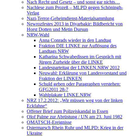
Nach Recht und Gesetz – und sonst gar nichts…
Nachlese zum Prozeß – MLPD gegen Schöningh-
Verlag
Nazi-Terror-Geheimdienst-Materialsammlung
Newrozfestes 2013 in Diyarbakir: Bildbericht von
Horst Dotten und Metin Dursun
NRW-Wahl
Anna Conrads wieder in den Landtag
Fraktion DIE LINKE zur Auflösung des
Landtags NRW
Katharina Schwabedissen im Gespräch mit
Jürgen Zurheide über die LINKE
Landesparteitag der LINKEN.NRW 2012
Neuwahl: Erklärung von Landesvorstand und
Fraktion der LINKEN
Schuld geben oder Paragraphen verstehen:
GFG2011 28-7
Wahlplakate LINKE.NRW
NRZ 17.2.2012: „Wir müssen weg von der linken
Eckfahne“
Offener Brief zum Polizeiskandal in Essen
Olof Palme zur Abrüstung / UN am 23. Juni 1982
OMATSCH-Ereignisse
Ostermarsch Rhein Ruhr und MLPD: Krieg in der
Ukraine