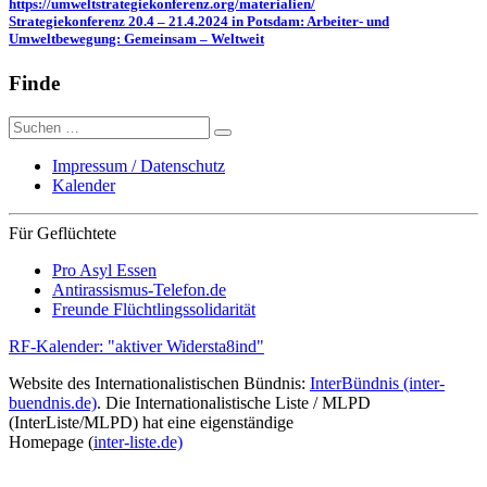
https://umweltstrategiekonferenz.org/materialien/
Strategiekonferenz 20.4 – 21.4.2024 in Potsdam: Arbeiter- und
Umweltbewegung: Gemeinsam – Weltweit
Finde
Suche
nach:
Impressum / Datenschutz
Kalender
Für Geflüchtete
Pro Asyl Essen
Antirassismus-Telefon.de
Freunde Flüchtlingssolidarität
RF-Kalender: "aktiver Widersta8ind"
Website des Internationalistischen Bündnis:
InterBündnis (inter-
buendnis.de)
. Die Internationalistische Liste / MLPD
(InterListe/MLPD) hat eine eigenständige
Homepage (
inter-liste.de)