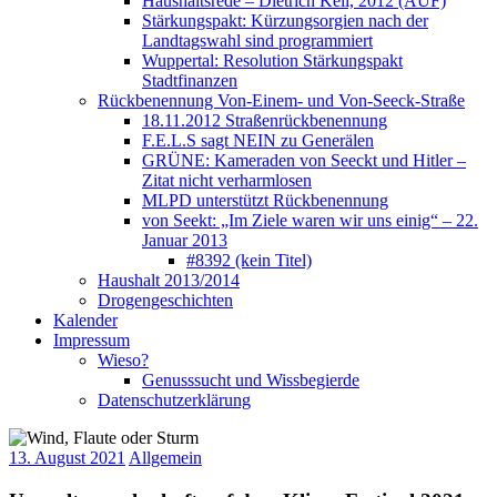
Haushaltsrede – Dietrich Keil, 2012 (AUF)
Stärkungspakt: Kürzungsorgien nach der
Landtagswahl sind programmiert
Wuppertal: Resolution Stärkungspakt
Stadtfinanzen
Rückbenennung Von-Einem- und Von-Seeck-Straße
18.11.2012 Straßenrückbenennung
F.E.L.S sagt NEIN zu Generälen
GRÜNE: Kameraden von Seeckt und Hitler –
Zitat nicht verharmlosen
MLPD unterstützt Rückbenennung
von Seekt: „Im Ziele waren wir uns einig“ – 22.
Januar 2013
#8392 (kein Titel)
Haushalt 2013/2014
Drogengeschichten
Kalender
Impressum
Wieso?
Genusssucht und Wissbegierde
Datenschutzerklärung
13. August 2021
Allgemein