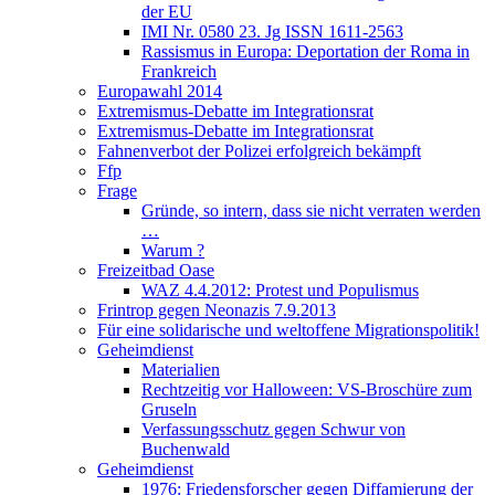
der EU
IMI Nr. 0580 23. Jg ISSN 1611-2563
Rassismus in Europa: Deportation der Roma in
Frankreich
Europawahl 2014
Extremismus-Debatte im Integrationsrat
Extremismus-Debatte im Integrationsrat
Fahnenverbot der Polizei erfolgreich bekämpft
Ffp
Frage
Gründe, so intern, dass sie nicht verraten werden
…
Warum ?
Freizeitbad Oase
WAZ 4.4.2012: Protest und Populismus
Frintrop gegen Neonazis 7.9.2013
Für eine solidarische und weltoffene Migrationspolitik!
Geheimdienst
Materialien
Rechtzeitig vor Halloween: VS-Broschüre zum
Gruseln
Verfassungsschutz gegen Schwur von
Buchenwald
Geheimdienst
1976: Friedensforscher gegen Diffamierung der