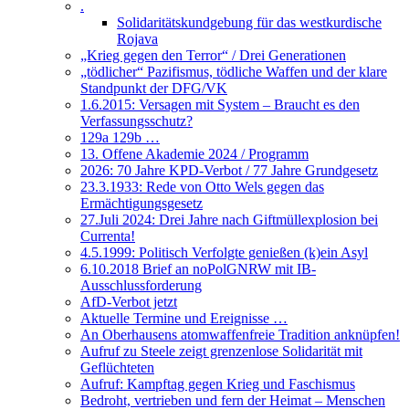
.
Solidaritätskundgebung für das westkurdische
Rojava
„Krieg gegen den Terror“ / Drei Generationen
„tödlicher“ Pazifismus, tödliche Waffen und der klare
Standpunkt der DFG/VK
1.6.2015: Versagen mit System – Braucht es den
Verfassungsschutz?
129a 129b …
13. Offene Akademie 2024 / Programm
2026: 70 Jahre KPD-Verbot / 77 Jahre Grundgesetz
23.3.1933: Rede von Otto Wels gegen das
Ermächtigungsgesetz
27.Juli 2024: Drei Jahre nach Giftmüllexplosion bei
Currenta!
4.5.1999: Politisch Verfolgte genießen (k)ein Asyl
6.10.2018 Brief an noPolGNRW mit IB-
Ausschlussforderung
AfD-Verbot jetzt
Aktuelle Termine und Ereignisse …
An Oberhausens atomwaffenfreie Tradition anknüpfen!
Aufruf zu Steele zeigt grenzenlose Solidarität mit
Geflüchteten
Aufruf: Kampftag gegen Krieg und Faschismus
Bedroht, vertrieben und fern der Heimat – Menschen