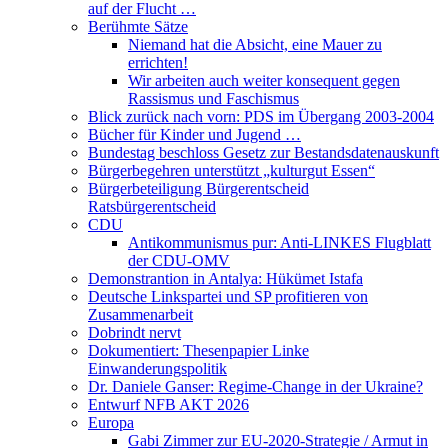
auf der Flucht …
Berühmte Sätze
Niemand hat die Absicht, eine Mauer zu
errichten!
Wir arbeiten auch weiter konsequent gegen
Rassismus und Faschismus
Blick zurück nach vorn: PDS im Übergang 2003-2004
Bücher für Kinder und Jugend …
Bundestag beschloss Gesetz zur Bestandsdatenauskunft
Bürgerbegehren unterstützt „kulturgut Essen“
Bürgerbeteiligung Bürgerentscheid
Ratsbürgerentscheid
CDU
Antikommunismus pur: Anti-LINKES Flugblatt
der CDU-OMV
Demonstrantion in Antalya: Hükümet Istafa
Deutsche Linkspartei und SP profitieren von
Zusammenarbeit
Dobrindt nervt
Dokumentiert: Thesenpapier Linke
Einwanderungspolitik
Dr. Daniele Ganser: Regime-Change in der Ukraine?
Entwurf NFB AKT 2026
Europa
Gabi Zimmer zur EU-2020-Strategie / Armut in