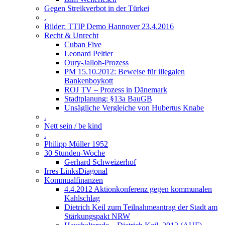
Gegen Streikverbot in der Türkei
.
Bilder: TTIP Demo Hannover 23.4.2016
Recht & Unrecht
Cuban Five
Leonard Peltier
Oury-Jalloh-Prozess
PM 15.10.2012: Beweise für illegalen
Bankenboykott
ROJ TV – Prozess in Dänemark
Stadtplanung: §13a BauGB
Unsägliche Vergleiche von Hubertus Knabe
.
Nett sein / be kind
.
Philipp Müller 1952
30 Stunden-Woche
Gerhard Schweizerhof
Irres LinksDiagonal
Kommualfinanzen
4.4.2012 Aktionkonferenz gegen kommunalen
Kahlschlag
Dietrich Keil zum Teilnahmeantrag der Stadt am
Stärkungspakt NRW