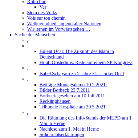
Ruhrchor
Ver
Stem des Volks
Vois sur ton chemin
Weltjugendlied: Jugend aller Nationen
Wir lernen im Vorwärtsgehen …
Sache der Menschen
.
.
Bülent Ucar: Die Zukunft des Islam in
Deutschland
Huub Oosterhuis: Rede auf einem SP-Kongress
.
Isabel Schayani zu 5 Jahre EU-Türkei Deal
.
Beiträge Montagsdemo 10.5.2021:
Bilder Borbeck 23.7.2011
Borbeck gesehen am 10.Juli.2011
Recklinghausen
Tribunale Hospitale am 29.5.2021
.
Die Räumung des Info-Stands der MLPD am 1.
Mai in Herne
Nachlese zum 1. Mai in Herne
Solidaritätserklärungen