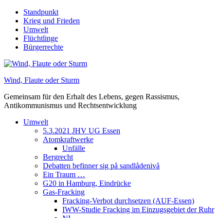
Skip
Standpunkt
to
Krieg und Frieden
content
Umwelt
Flüchtlinge
Bürgerrechte
Wind, Flaute oder Sturm
Gemeinsam für den Erhalt des Lebens, gegen Rassismus,
Antikommunismus und Rechtsentwicklung
Umwelt
5.3.2021 JHV UG Essen
Atomkraftwerke
Unfälle
Bergrecht
Debatten befinner sig på sandlådenivå
Ein Traum …
G20 in Hamburg, Eindrücke
Gas-Fracking
Fracking-Verbot durchsetzen (AUF-Essen)
IWW-Studie Fracking im Einzugsgebiet der Ruhr