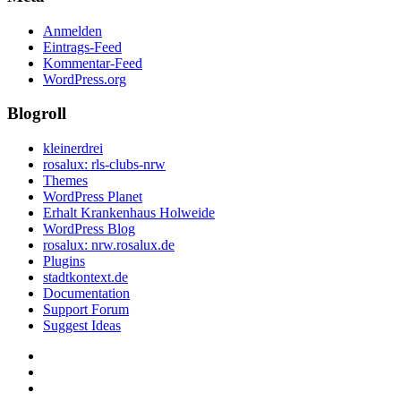
Anmelden
Eintrags-Feed
Kommentar-Feed
WordPress.org
Blogroll
kleinerdrei
rosalux: rls-clubs-nrw
Themes
WordPress Planet
Erhalt Krankenhaus Holweide
WordPress Blog
rosalux: nrw.rosalux.de
Plugins
stadtkontext.de
Documentation
Support Forum
Suggest Ideas
Startseite
Datenschutzerklärung
Privatsphäre-