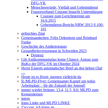
DFG-VK
Menschenwürde, Vielfalt und Geheimdienst
Frauenverband Courage braucht Unterstützung
Courage zum Gerichtstermin am
16.6.2015
Geheimdienst-Bericht-NRW 2013 S.100-
101
gelöschtes Zitat
Gemeinsamkeiten: Felix Oekentorp und Reinhard
Funke
Geschichte des Antikriegstags
Gesundheitsversorgung in Schweden 2023
Demenz
Gib Antikommunismus keine Chance: Antrag zum
BuKo der DFG-VK im Oktober 2024
Herrn Eggerts automatischer Brief an den lieben Olaf
…
Heute ist es Horst, morgen vielleicht du
IL/MLPD-Flyer: Gemeinsamer Kampf um jeden
Arbeitsplatz – für die Zukunft der Jugend!
immer wieder freitags: 13.4, 11.5, 8.6: MLPD zum
Kennenlernen
intern
Irans Linke und MLPD LINKE
J’accuse, ich klage an