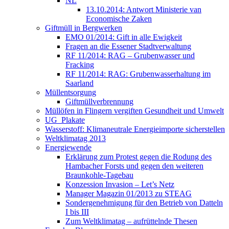
NL
13.10.2014: Antwort Ministerie van
Economische Zaken
Giftmüll in Bergwerken
EMO 01/2014: Gift in alle Ewigkeit
Fragen an die Essener Stadtverwaltung
RF 11/2014: RAG – Grubenwasser und
Fracking
RF 11/2014: RAG: Grubenwasserhaltung im
Saarland
Müllentsorgung
Giftmüllverbrennung
Müllöfen in Flingern vergiften Gesundheit und Umwelt
UG_Plakate
Wasserstoff: Klimaneutrale Energieimporte sicherstellen
Weltklimatag 2013
Energiewende
Erklärung zum Protest gegen die Rodung des
Hambacher Forsts und gegen den weiteren
Braunkohle-Tagebau
Konzession Invasion – Let’s Netz
Manager Magazin 01/2013 zu STEAG
Sondergenehmigung für den Betrieb von Datteln
I bis III
Zum Weltklimatag – aufrüttelnde Thesen