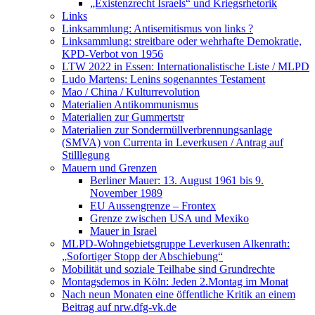
„Existenzrecht Israels“ und Kriegsrhetorik
Links
Linksammlung: Antisemitismus von links ?
Linksammlung: streitbare oder wehrhafte Demokratie,
KPD-Verbot von 1956
LTW 2022 in Essen: Internationalistische Liste / MLPD
Ludo Martens: Lenins sogenanntes Testament
Mao / China / Kulturrevolution
Materialien Antikommunismus
Materialien zur Gummertstr
Materialien zur Sondermüllverbrennungsanlage
(SMVA) von Currenta in Leverkusen / Antrag auf
Stilllegung
Mauern und Grenzen
Berliner Mauer: 13. August 1961 bis 9.
November 1989
EU Aussengrenze – Frontex
Grenze zwischen USA und Mexiko
Mauer in Israel
MLPD-Wohngebietsgruppe Leverkusen Alkenrath:
„Sofortiger Stopp der Abschiebung“
Mobilität und soziale Teilhabe sind Grundrechte
Montagsdemos in Köln: Jeden 2.Montag im Monat
Nach neun Monaten eine öffentliche Kritik an einem
Beitrag auf nrw.dfg-vk.de