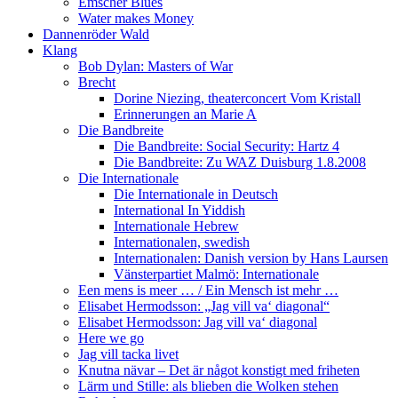
Emscher Blues
Water makes Money
Dannenröder Wald
Klang
Bob Dylan: Masters of War
Brecht
Dorine Niezing, theaterconcert Vom Kristall
Erinnerungen an Marie A
Die Bandbreite
Die Bandbreite: Social Security: Hartz 4
Die Bandbreite: Zu WAZ Duisburg 1.8.2008
Die Internationale
Die Internationale in Deutsch
International In Yiddish
Internationale Hebrew
Internationalen, swedish
Internationalen: Danish version by Hans Laursen
Vänsterpartiet Malmö: Internationale
Een mens is meer … / Ein Mensch ist mehr …
Elisabet Hermodsson: „Jag vill va‘ diagonal“
Elisabet Hermodsson: Jag vill va‘ diagonal
Here we go
Jag vill tacka livet
Knutna nävar – Det är något konstigt med friheten
Lärm und Stille: als blieben die Wolken stehen