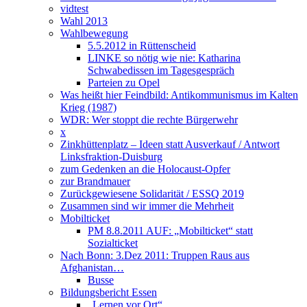
vidtest
Wahl 2013
Wahlbewegung
5.5.2012 in Rüttenscheid
LINKE so nötig wie nie: Katharina
Schwabedissen im Tagesgespräch
Parteien zu Opel
Was heißt hier Feindbild: Antikommunismus im Kalten
Krieg (1987)
WDR: Wer stoppt die rechte Bürgerwehr
x
Zinkhüttenplatz – Ideen statt Ausverkauf / Antwort
Linksfraktion-Duisburg
zum Gedenken an die Holocaust-Opfer
zur Brandmauer
Zurückgewiesene Solidarität / ESSQ 2019
Zusammen sind wir immer die Mehrheit
Mobilticket
PM 8.8.2011 AUF: „Mobilticket“ statt
Sozialticket
Nach Bonn: 3.Dez 2011: Truppen Raus aus
Afghanistan…
Busse
Bildungsbericht Essen
„Lernen vor Ort“