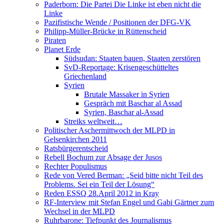
Paderborn: Die Partei Die Linke ist eben nicht die
Linke
Pazifistische Wende / Positionen der DFG-VK
Philipp-Müller-Brücke in Rüttenscheid
Piraten
Planet Erde
Südsudan: Staaten bauen, Staaten zerstören
SvD-Reportage: Krisengeschütteltes
Griechenland
Syrien
Brutale Massaker in Syrien
Gespräch mit Baschar al Assad
Syrien, Baschar al-Assad
Streiks weltweit…
Politischer Aschermittwoch der MLPD in
Gelsenkirchen 2011
Ratsbürgerentscheid
Rebell Bochum zur Absage der Jusos
Rechter Populismus
Rede von Vered Berman: „Seid bitte nicht Teil des
Problems. Sei ein Teil der Lösung“
Reden ESSQ 28.April 2012 in Kray
RF-Interview mit Stefan Engel und Gabi Gärtner zum
Wechsel in der MLPD
Ruhrbarone: Tiefpunkt des Journalismus