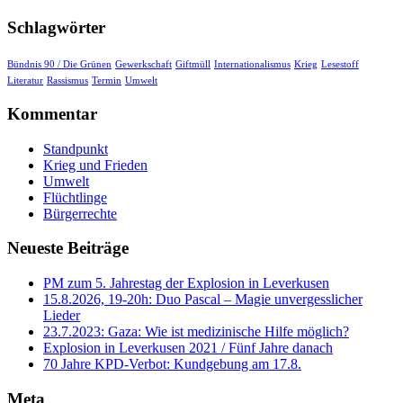
Schlagwörter
Bündnis 90 / Die Grünen
Gewerkschaft
Giftmüll
Internationalismus
Krieg
Lesestoff
Literatur
Rassismus
Termin
Umwelt
Kommentar
Standpunkt
Krieg und Frieden
Umwelt
Flüchtlinge
Bürgerrechte
Neueste Beiträge
PM zum 5. Jahrestag der Explosion in Leverkusen
15.8.2026, 19-20h: Duo Pascal – Magie unvergesslicher
Lieder
23.7.2023: Gaza: Wie ist medizinische Hilfe möglich?
Explosion in Leverkusen 2021 / Fünf Jahre danach
70 Jahre KPD‑Verbot: Kundgebung am 17.8.
Meta