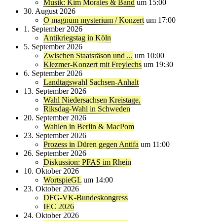
Musik: Kim Morales & Band
um 15:00
30. August 2026
O magnum mysterium / Konzert
um 17:00
1. September 2026
Antikriegstag in Köln
5. September 2026
Zwischen Staatsräson und ...
um 10:00
Klezmer-Konzert mit Freylechs
um 19:30
6. September 2026
Landtagswahl Sachsen-Anhalt
13. September 2026
Wahl Niedersachsen Kreistage,
Riksdag-Wahl in Schweden
20. September 2026
Wahlen in Berlin & MacPom
23. September 2026
Prozess in Düren gegen Antifa
um 11:00
26. September 2026
Diskussion: PFAS im Rhein
10. Oktober 2026
WortspieGL
um 14:00
23. Oktober 2026
DFG-VK-Bundeskongress
IEC 2026
24. Oktober 2026