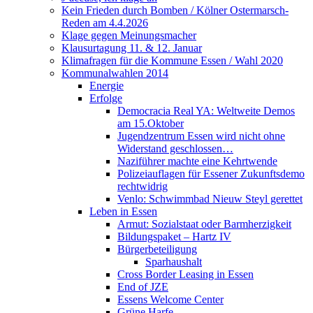
Kein Frieden durch Bomben / Kölner Ostermarsch-
Reden am 4.4.2026
Klage gegen Meinungsmacher
Klausurtagung 11. & 12. Januar
Klimafragen für die Kommune Essen / Wahl 2020
Kommunalwahlen 2014
Energie
Erfolge
Democracia Real YA: Weltweite Demos
am 15.Oktober
Jugendzentrum Essen wird nicht ohne
Widerstand geschlossen…
Naziführer machte eine Kehrtwende
Polizeiauflagen für Essener Zukunftsdemo
rechtwidrig
Venlo: Schwimmbad Nieuw Steyl gerettet
Leben in Essen
Armut: Sozialstaat oder Barmherzigkeit
Bildungspaket – Hartz IV
Bürgerbeteiligung
Sparhaushalt
Cross Border Leasing in Essen
End of JZE
Essens Welcome Center
Grüne Harfe