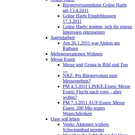
Bürgerversammlung Grüne Harfe
am 13.4.2011
Grüne Harfe Empfehlungen
17.3.2011
Grüne Harfe: legitim, sich für eigene
Interessen einzusetzen
Jugendarbeit
Am 26.1.2011 war Aktion am
Rathaus
Mehrgenerationen Wohnen
Messe Essen
Messe und Gruga in Bild und Ton
…
NRZ: Per Bürgervotum zum
Messergebnis?
PM 4.3.2011 LINKE.Essen: Messe
Essen: Flucht nach vorn – aber
wohin?
PM 7.3.2011 AUF.Essen: Messe
Essen: 200 Mio teures
Wunschdenken
Oase soll leben
Venlo: Aktionen wirken:
Schwimmbad gerettet