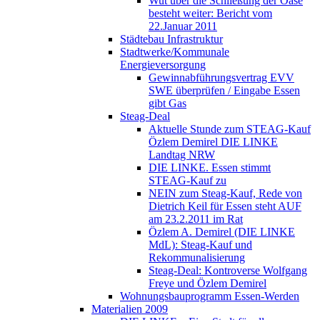
Wut über die Schließung der Oase
besteht weiter: Bericht vom
22.Januar 2011
Städtebau Infrastruktur
Stadtwerke/Kommunale
Energieversorgung
Gewinnabführungsvertrag EVV
SWE überprüfen / Eingabe Essen
gibt Gas
Steag-Deal
Aktuelle Stunde zum STEAG-Kauf
Özlem Demirel DIE LINKE
Landtag NRW
DIE LINKE. Essen stimmt
STEAG-Kauf zu
NEIN zum Steag-Kauf, Rede von
Dietrich Keil für Essen steht AUF
am 23.2.2011 im Rat
Özlem A. Demirel (DIE LINKE
MdL): Steag-Kauf und
Rekommunalisierung
Steag-Deal: Kontroverse Wolfgang
Freye und Özlem Demirel
Wohnungsbauprogramm Essen-Werden
Materialien 2009