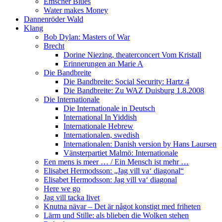
Emscher Blues
Water makes Money
Dannenröder Wald
Klang
Bob Dylan: Masters of War
Brecht
Dorine Niezing, theaterconcert Vom Kristall
Erinnerungen an Marie A
Die Bandbreite
Die Bandbreite: Social Security: Hartz 4
Die Bandbreite: Zu WAZ Duisburg 1.8.2008
Die Internationale
Die Internationale in Deutsch
International In Yiddish
Internationale Hebrew
Internationalen, swedish
Internationalen: Danish version by Hans Laursen
Vänsterpartiet Malmö: Internationale
Een mens is meer … / Ein Mensch ist mehr …
Elisabet Hermodsson: „Jag vill va‘ diagonal“
Elisabet Hermodsson: Jag vill va‘ diagonal
Here we go
Jag vill tacka livet
Knutna nävar – Det är något konstigt med friheten
Lärm und Stille: als blieben die Wolken stehen