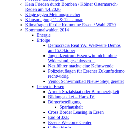
Kein Frieden durch Bomben / Kölner Ostermarsch-
Reden am 4.4.2026
Klage gegen Meinungsmacher
Klausurtagung 11. & 12. Januar
Klimafragen für die Kommune Essen / Wahl 2020
Kommunalwahlen 2014
Energie
Erfolge
Democracia Real YA: Weltweite Demos
am 15.Oktober
Jugendzentrum Essen wird nicht ohne
Widerstand geschlossen…
Naziführer machte eine Kehrtwende
Polizeiauflagen für Essener Zukunftsdemo
rechtwidrig
Venlo: Schwimmbad Nieuw Steyl gerettet
Leben in Essen
Armut: Sozialstaat oder Barmherzigkeit
Bildungspaket – Hartz IV
Bürgerbeteiligung
Sparhaushalt
Cross Border Leasing in Essen
End of JZE
Essens Welcome Center
Grüne Harfe