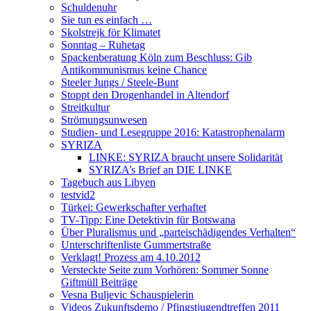
Schuldenuhr
Sie tun es einfach …
Skolstrejk för Klimatet
Sonntag – Ruhetag
Spackenberatung Köln zum Beschluss: Gib
Antikommunismus keine Chance
Steeler Jungs / Steele-Bunt
Stoppt den Drogenhandel in Altendorf
Streitkultur
Strömungsunwesen
Studien- und Lesegruppe 2016: Katastrophenalarm
SYRIZA
LINKE: SYRIZA braucht unsere Solidarität
SYRIZA’s Brief an DIE LINKE
Tagebuch aus Libyen
testvid2
Türkei: Gewerkschafter verhaftet
TV-Tipp: Eine Detektivin für Botswana
Über Pluralismus und „parteischädigendes Verhalten“
Unterschriftenliste Gummertstraße
Verklagt! Prozess am 4.10.2012
Versteckte Seite zum Vorhören: Sommer Sonne
Giftmüll Beiträge
Vesna Buljevic Schauspielerin
Videos Zukunftsdemo / Pfingstjugendtreffen 2011