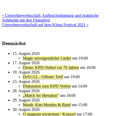
Beitragsnavigation
« Umweltgewerkschaft: Aufbruchstimmung und praktische
Solidarität mit den Flutopfern
Umweltgewerkschaft auf dem Klima Festival 2021 »
Demnächst
15. August 2026
Magie unvergesslicher Lieder
um 19:00
17. August 2026
Demo: KPD-Verbot vor 70 Jahren
um 18:00
19. August 2026
DeVi GL - Offener Treff
um 19:00
23. August 2026
Diskussion zum KPD-Verbot
um 14:00
28. August 2026
„March for liberation"
um 18:00
29. August 2026
Musik: Kim Morales & Band
um 15:00
30. August 2026
O magnum mysterium / Konzert
um 17:00