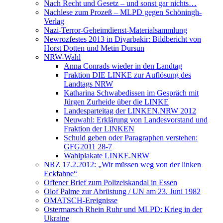
Nach Recht und Gesetz – und sonst gar nichts…
Nachlese zum Prozeß – MLPD gegen Schöningh-
Verlag
Nazi-Terror-Geheimdienst-Materialsammlung
Newrozfestes 2013 in Diyarbakir: Bildbericht von
Horst Dotten und Metin Dursun
NRW-Wahl
Anna Conrads wieder in den Landtag
Fraktion DIE LINKE zur Auflösung des
Landtags NRW
Katharina Schwabedissen im Gespräch mit
Jürgen Zurheide über die LINKE
Landesparteitag der LINKEN.NRW 2012
Neuwahl: Erklärung von Landesvorstand und
Fraktion der LINKEN
Schuld geben oder Paragraphen verstehen:
GFG2011 28-7
Wahlplakate LINKE.NRW
NRZ 17.2.2012: „Wir müssen weg von der linken
Eckfahne“
Offener Brief zum Polizeiskandal in Essen
Olof Palme zur Abrüstung / UN am 23. Juni 1982
OMATSCH-Ereignisse
Ostermarsch Rhein Ruhr und MLPD: Krieg in der
Ukraine