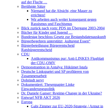
auf der Flucht …
Berühmte Sätze
Niemand hat die Absicht, eine Mauer zu
errichten!
Wir arbeiten auch weiter konsequent gegen
Rassismus und Faschismus
Blick zurück nach vorn: PDS im Übergang 2003-2004
Bücher für Kinder und Jugend …
Bundestag beschloss Gesetz zur Bestandsdatenauskunft
Bürgerbegehren unterstützt „kulturgut Essen“
Bürgerbeteiligung Bürgerentscheid
Ratsbürgerentscheid
CDU
Antikommunismus pur: Anti-LINKES Flugblatt
der CDU-OMV
Demonstrantion in Antalya: Hükümet Istafa
Deutsche Linkspartei und SP profitieren von
Zusammenarbeit
Dobrindt nervt
Dokumentiert: Thesenpapier Linke
Einwanderungspolitik
Dr. Daniele Ganser: Regime-Change in der Ukraine?
Entwurf NFB AKT 2026
Europa
Gabi Zimmer zur EU-2020-Strategie / Armut in