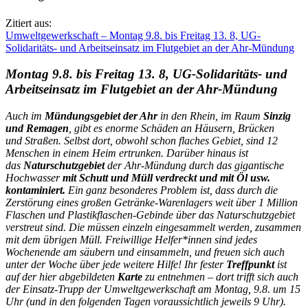
Zitiert aus:
Umweltgewerkschaft – Montag 9.8. bis Freitag 13. 8, UG-
Solidaritäts- und Arbeitseinsatz im Flutgebiet an der Ahr-Mündung
Montag 9.8. bis Freitag 13. 8, UG-Solidaritäts- und
Arbeitseinsatz im Flutgebiet an der Ahr-Mündung
Auch im
Mündungsgebiet der Ahr
in den Rhein, im Raum
Sinzig
und Remagen
, gibt es enorme Schäden an Häusern, Brücken
und Straßen. Selbst dort, obwohl schon flaches Gebiet, sind 12
Menschen in einem Heim ertrunken. Darüber hinaus ist
das
Naturschutzgebiet
der Ahr-Mündung durch das gigantische
Hochwasser
mit Schutt und Müll verdreckt und mit Öl usw.
kontaminiert.
Ein ganz besonderes Problem ist, dass durch die
Zerstörung eines großen Getränke-Warenlagers weit über 1 Million
Flaschen und Plastikflaschen-Gebinde über das Naturschutzgebiet
verstreut sind. Die müssen einzeln eingesammelt werden, zusammen
mit dem übrigen Müll. Freiwillige Helfer*innen sind jedes
Wochenende am säubern und einsammeln, und freuen sich auch
unter der Woche über jede weitere Hilfe! Ihr fester
Treffpunkt
ist
auf der hier abgebildeten
Karte
zu entnehmen – dort trifft sich auch
der Einsatz-Trupp der Umweltgewerkschaft am Montag, 9.8. um 15
Uhr (und in den folgenden Tagen voraussichtlich jeweils 9 Uhr).