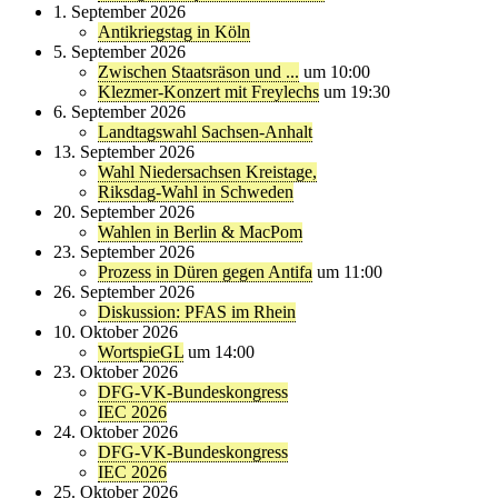
1. September 2026
Antikriegstag in Köln
5. September 2026
Zwischen Staatsräson und ...
um 10:00
Klezmer-Konzert mit Freylechs
um 19:30
6. September 2026
Landtagswahl Sachsen-Anhalt
13. September 2026
Wahl Niedersachsen Kreistage,
Riksdag-Wahl in Schweden
20. September 2026
Wahlen in Berlin & MacPom
23. September 2026
Prozess in Düren gegen Antifa
um 11:00
26. September 2026
Diskussion: PFAS im Rhein
10. Oktober 2026
WortspieGL
um 14:00
23. Oktober 2026
DFG-VK-Bundeskongress
IEC 2026
24. Oktober 2026
DFG-VK-Bundeskongress
IEC 2026
25. Oktober 2026