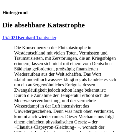
Hintergrund
Die absehbare Katastrophe
15/2021
Bernhard Trautvetter
Die Konsequenzen der Flutkatastrophe in
Westdeutschland mit vielen Toten, Vermissten und
Traumatisierten, mit Zerstörungen, die an Kriegsfolgen
erinnern, lassen sich nicht mit einem vom Deutschen
Städtetag geforderten, großzügig finanzierten
Wiederaufbau aus der Welt schaffen. Das Wort
»Jahrhunderthochwasser« klingt so, als handele es sich
um ein außergewöhnliches Ereignis, dessen
Zwangsläufigkeit jedoch schon lange bekannt ist:
Durch die Zunahme der Temperatur erhöht sich die
Meerwasserverdunstung, und der vermehrte
Wasserdampf in der Luft intensiviert das
Unwettergeschehen. Denn was nach oben verdunstet,
kommt auch wieder runter. Dieser Mechanismus folgt
einem einfachen physikalischen Gesetz – der
»Clausius-Clapeyron-Gleichung« –, wonach der