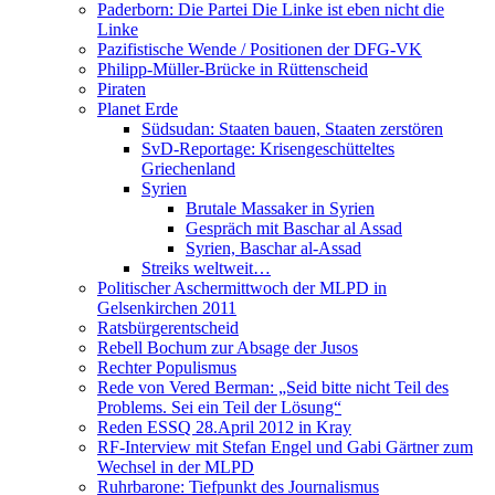
Paderborn: Die Partei Die Linke ist eben nicht die
Linke
Pazifistische Wende / Positionen der DFG-VK
Philipp-Müller-Brücke in Rüttenscheid
Piraten
Planet Erde
Südsudan: Staaten bauen, Staaten zerstören
SvD-Reportage: Krisengeschütteltes
Griechenland
Syrien
Brutale Massaker in Syrien
Gespräch mit Baschar al Assad
Syrien, Baschar al-Assad
Streiks weltweit…
Politischer Aschermittwoch der MLPD in
Gelsenkirchen 2011
Ratsbürgerentscheid
Rebell Bochum zur Absage der Jusos
Rechter Populismus
Rede von Vered Berman: „Seid bitte nicht Teil des
Problems. Sei ein Teil der Lösung“
Reden ESSQ 28.April 2012 in Kray
RF-Interview mit Stefan Engel und Gabi Gärtner zum
Wechsel in der MLPD
Ruhrbarone: Tiefpunkt des Journalismus