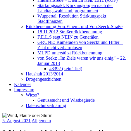
Haushaltsrede – Dietrich Keil, 2012 (AUF)
Stärkungspakt: Kürzungsorgien nach der
Landtagswahl sind programmiert
Wuppertal: Resolution Stärkungspakt
Stadtfinanzen
Rückbenennung Von-Einem- und Von-Seeck-Straße
18.11.2012 Straßenrückbenennung
F.E.L.S sagt NEIN zu Generälen
GRÜNE: Kameraden von Seeckt und Hitler –
Zitat nicht verharmlosen
MLPD unterstützt Rückbenennung
von Seekt: „Im Ziele waren wir uns einig“ – 22.
Januar 2013
#8392 (kein Titel)
Haushalt 2013/2014
Drogengeschichten
Kalender
Impressum
Wieso?
Genusssucht und Wissbegierde
Datenschutzerklärung
5. August 2021
Allgemein