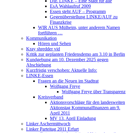
DIE LINKE – Eine Stadt für alle
EsA Wahlaufruf 2009
Essen steht AUF – Programm
Gegenüberstellung LINKE/AUF zu
Finanzkrise
WIR AUS Mülheim, unter anderem Namen
fortführen …
Kommunikation
Hören und Sehen
Kray shredder vid
Kritik zur geplanten Friedensdemo am 3.10 in Berlin
Kundgebung am 10. Dezember 2025 gegen
Abschiebung
Kurzfristig verschoben: Aktuelle Info:
LINKE-Essen
Fragen an die Neuen im Stadtrat
Wolfgang Freye
Wolfgang Freye über Transparenz
Kreisverband
Aktionsvorschläge für den landesweiten
Aktionstag Kommunalfinanzen am 9.
April 2011
MV 13. April Einladung
Linker Aschermittwoch
Linker Parteitag 2011 Erfurt