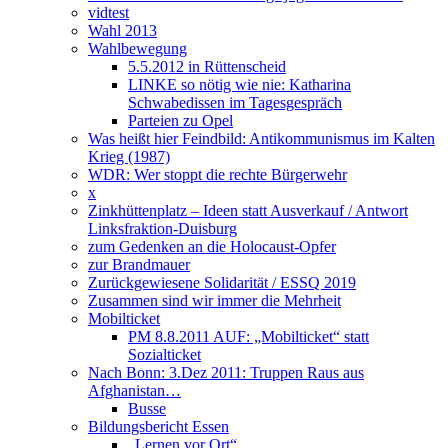
vidtest
Wahl 2013
Wahlbewegung
5.5.2012 in Rüttenscheid
LINKE so nötig wie nie: Katharina
Schwabedissen im Tagesgespräch
Parteien zu Opel
Was heißt hier Feindbild: Antikommunismus im Kalten
Krieg (1987)
WDR: Wer stoppt die rechte Bürgerwehr
x
Zinkhüttenplatz – Ideen statt Ausverkauf / Antwort
Linksfraktion-Duisburg
zum Gedenken an die Holocaust-Opfer
zur Brandmauer
Zurückgewiesene Solidarität / ESSQ 2019
Zusammen sind wir immer die Mehrheit
Mobilticket
PM 8.8.2011 AUF: „Mobilticket“ statt
Sozialticket
Nach Bonn: 3.Dez 2011: Truppen Raus aus
Afghanistan…
Busse
Bildungsbericht Essen
„Lernen vor Ort“