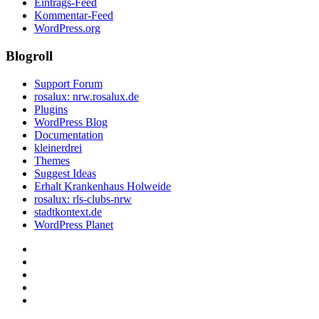
Eintrags-Feed
Kommentar-Feed
WordPress.org
Blogroll
Support Forum
rosalux: nrw.rosalux.de
Plugins
WordPress Blog
Documentation
kleinerdrei
Themes
Suggest Ideas
Erhalt Krankenhaus Holweide
rosalux: rls-clubs-nrw
stadtkontext.de
WordPress Planet
Startseite
Datenschutzerklärung
Privatsphäre-
Einstellungen
Historie
ändern
der
Einwilligungen
Privatsphäre-
widerrufen