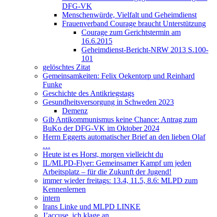
DFG-VK
Menschenwürde, Vielfalt und Geheimdienst
Frauenverband Courage braucht Unterstützung
Courage zum Gerichtstermin am
16.6.2015
Geheimdienst-Bericht-NRW 2013 S.100-
101
gelöschtes Zitat
Gemeinsamkeiten: Felix Oekentorp und Reinhard
Funke
Geschichte des Antikriegstags
Gesundheitsversorgung in Schweden 2023
Demenz
Gib Antikommunismus keine Chance: Antrag zum
BuKo der DFG-VK im Oktober 2024
Herrn Eggerts automatischer Brief an den lieben Olaf
…
Heute ist es Horst, morgen vielleicht du
IL/MLPD-Flyer: Gemeinsamer Kampf um jeden
Arbeitsplatz – für die Zukunft der Jugend!
immer wieder freitags: 13.4, 11.5, 8.6: MLPD zum
Kennenlernen
intern
Irans Linke und MLPD LINKE
J’accuse, ich klage an