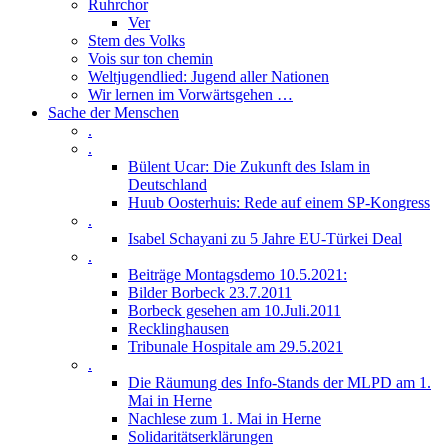
Ruhrchor
Ver
Stem des Volks
Vois sur ton chemin
Weltjugendlied: Jugend aller Nationen
Wir lernen im Vorwärtsgehen …
Sache der Menschen
.
.
Bülent Ucar: Die Zukunft des Islam in
Deutschland
Huub Oosterhuis: Rede auf einem SP-Kongress
.
Isabel Schayani zu 5 Jahre EU-Türkei Deal
.
Beiträge Montagsdemo 10.5.2021:
Bilder Borbeck 23.7.2011
Borbeck gesehen am 10.Juli.2011
Recklinghausen
Tribunale Hospitale am 29.5.2021
.
Die Räumung des Info-Stands der MLPD am 1.
Mai in Herne
Nachlese zum 1. Mai in Herne
Solidaritätserklärungen