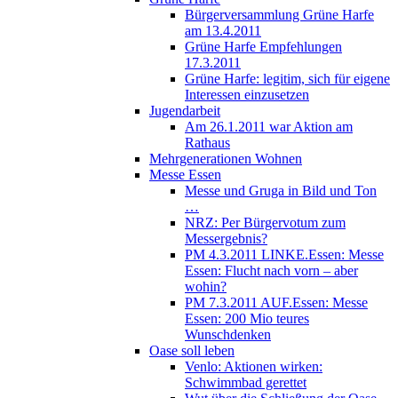
Bürgerversammlung Grüne Harfe
am 13.4.2011
Grüne Harfe Empfehlungen
17.3.2011
Grüne Harfe: legitim, sich für eigene
Interessen einzusetzen
Jugendarbeit
Am 26.1.2011 war Aktion am
Rathaus
Mehrgenerationen Wohnen
Messe Essen
Messe und Gruga in Bild und Ton
…
NRZ: Per Bürgervotum zum
Messergebnis?
PM 4.3.2011 LINKE.Essen: Messe
Essen: Flucht nach vorn – aber
wohin?
PM 7.3.2011 AUF.Essen: Messe
Essen: 200 Mio teures
Wunschdenken
Oase soll leben
Venlo: Aktionen wirken:
Schwimmbad gerettet