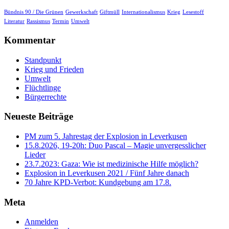
Bündnis 90 / Die Grünen
Gewerkschaft
Giftmüll
Internationalismus
Krieg
Lesestoff
Literatur
Rassismus
Termin
Umwelt
Kommentar
Standpunkt
Krieg und Frieden
Umwelt
Flüchtlinge
Bürgerrechte
Neueste Beiträge
PM zum 5. Jahrestag der Explosion in Leverkusen
15.8.2026, 19-20h: Duo Pascal – Magie unvergesslicher
Lieder
23.7.2023: Gaza: Wie ist medizinische Hilfe möglich?
Explosion in Leverkusen 2021 / Fünf Jahre danach
70 Jahre KPD‑Verbot: Kundgebung am 17.8.
Meta
Anmelden