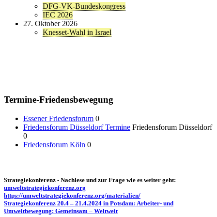
DFG-VK-Bundeskongress
IEC 2026
27. Oktober 2026
Knesset-Wahl in Israel
Termine-Friedensbewegung
Essener Friedensforum
0
Friedensforum Düsseldorf Termine
Friedensforum Düsseldorf
0
Friedensforum Köln
0
Strategiekonferenz - Nachlese und zur Frage wie es weiter geht:
umweltstrategiekonferenz.org
https://umweltstrategiekonferenz.org/materialien/
Strategiekonferenz 20.4 – 21.4.2024 in Potsdam: Arbeiter- und
Umweltbewegung: Gemeinsam – Weltweit