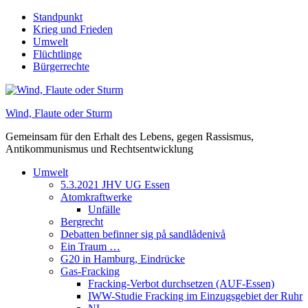
Skip
Standpunkt
to
Krieg und Frieden
content
Umwelt
Flüchtlinge
Bürgerrechte
Wind, Flaute oder Sturm
Gemeinsam für den Erhalt des Lebens, gegen Rassismus,
Antikommunismus und Rechtsentwicklung
Umwelt
5.3.2021 JHV UG Essen
Atomkraftwerke
Unfälle
Bergrecht
Debatten befinner sig på sandlådenivå
Ein Traum …
G20 in Hamburg, Eindrücke
Gas-Fracking
Fracking-Verbot durchsetzen (AUF-Essen)
IWW-Studie Fracking im Einzugsgebiet der Ruhr