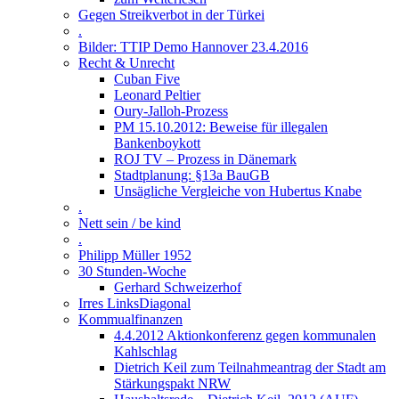
Gegen Streikverbot in der Türkei
.
Bilder: TTIP Demo Hannover 23.4.2016
Recht & Unrecht
Cuban Five
Leonard Peltier
Oury-Jalloh-Prozess
PM 15.10.2012: Beweise für illegalen
Bankenboykott
ROJ TV – Prozess in Dänemark
Stadtplanung: §13a BauGB
Unsägliche Vergleiche von Hubertus Knabe
.
Nett sein / be kind
.
Philipp Müller 1952
30 Stunden-Woche
Gerhard Schweizerhof
Irres LinksDiagonal
Kommualfinanzen
4.4.2012 Aktionkonferenz gegen kommunalen
Kahlschlag
Dietrich Keil zum Teilnahmeantrag der Stadt am
Stärkungspakt NRW