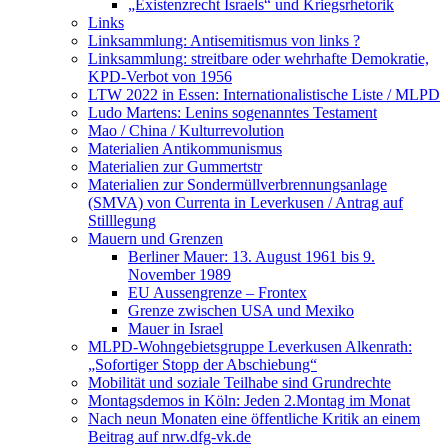
„Existenzrecht Israels“ und Kriegsrhetorik
Links
Linksammlung: Antisemitismus von links ?
Linksammlung: streitbare oder wehrhafte Demokratie,
KPD-Verbot von 1956
LTW 2022 in Essen: Internationalistische Liste / MLPD
Ludo Martens: Lenins sogenanntes Testament
Mao / China / Kulturrevolution
Materialien Antikommunismus
Materialien zur Gummertstr
Materialien zur Sondermüllverbrennungsanlage
(SMVA) von Currenta in Leverkusen / Antrag auf
Stilllegung
Mauern und Grenzen
Berliner Mauer: 13. August 1961 bis 9.
November 1989
EU Aussengrenze – Frontex
Grenze zwischen USA und Mexiko
Mauer in Israel
MLPD-Wohngebietsgruppe Leverkusen Alkenrath:
„Sofortiger Stopp der Abschiebung“
Mobilität und soziale Teilhabe sind Grundrechte
Montagsdemos in Köln: Jeden 2.Montag im Monat
Nach neun Monaten eine öffentliche Kritik an einem
Beitrag auf nrw.dfg-vk.de