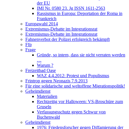
der EU
IMI Nr. 0580 23. Jg ISSN 1611-2563
Rassismus in Europa: Deportation der Roma in
Frankreich
Europawahl 2014
Extremismus-Debatte im Integrationsrat
Extremismus-Debatte im Integrationsrat
Fahnenverbot der Polizei erfolgreich bekämpft
Ffp
Frage
Gründe, so intern, dass sie nicht verraten werden
…
Warum ?
Freizeitbad Oase
WAZ 4.4.2012: Protest und Populismus
Frintrop gegen Neonazis 7.9.2013
Für eine solidarische und weltoffene Migrationspolitik!
Geheimdienst
Materialien
Rechtzeitig vor Halloween: VS-Broschüre zum
Gruseln
Verfassungsschutz gegen Schwur von
Buchenwald
Geheimdienst
1976: Friedensforscher gegen Diffamierung der