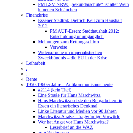
PM LSV-NRW: „Sekundarschule“ ist alter Wein
in neuen Schläuchen
Finanzkrise
Essener Stadtrat: Dietrich Keil zum Haushalt
2012
PM AUF-Essen: Stadthaushalt 2012:
Entschuldung unumgänglich
Meinungen zum Rettungsschirm
Verweise
Widersprüche im imperialistischen
Zweckbündnis – die EU in der Krise
Leiharbeit
.
.
Rente
1950-1960er Jahre – Antikommunismus heute
#2114 (kein Titel)
Eine Straße für Hans Marchwitza
Hans Marchwitza setzte den Bergarbeitern in
Essen ein literarisches Denkmal
Linke Literatur und Medien vor 90 Jahren
Marchwitza-Straße – fragwürdige Vorwürfe
Wer hat Angst vor Hans Marchwitza?
Leserbrief an die WAZ
zum Weiterlesen