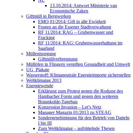
NL
13.10.2014: Antwort Ministerie van
Economische Zaken
Giftmüll in Bergwerken
EMO 01/2014: Gift in alle Ewigkeit
Fragen an die Essener Stadtverwaltung
RF 11/2014: RAG – Grubenwasser und
Fracking
RF 11/2014: RAG: Grubenwasserhaltung im
Saarland
Müllentsorgung
Giftmüllverbrennung
Müllöfen in Flingern vergiften Gesundheit und Umwelt
UG_Plakate
Wasserstoff: Klimaneutrale Energieimporte sicherstellen
Weltklimatag 2013
Energiewende
Erklärung zum Protest gegen die Rodung des
Hambacher Forsts und gegen den weiteren
Braunkohle-Tagebau
Konzession Invasion – Let’s Netz
Manager Magazin 01/2013 zu STEAG
Sondergenehmigung für den Betrieb von Datteln
I bis III
Zum Weltklimatag – aufrüttelnde Thesen