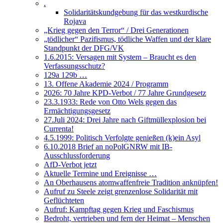
.
Solidaritätskundgebung für das westkurdische
Rojava
„Krieg gegen den Terror“ / Drei Generationen
„tödlicher“ Pazifismus, tödliche Waffen und der klare
Standpunkt der DFG/VK
1.6.2015: Versagen mit System – Braucht es den
Verfassungsschutz?
129a 129b …
13. Offene Akademie 2024 / Programm
2026: 70 Jahre KPD-Verbot / 77 Jahre Grundgesetz
23.3.1933: Rede von Otto Wels gegen das
Ermächtigungsgesetz
27.Juli 2024: Drei Jahre nach Giftmüllexplosion bei
Currenta!
4.5.1999: Politisch Verfolgte genießen (k)ein Asyl
6.10.2018 Brief an noPolGNRW mit IB-
Ausschlussforderung
AfD-Verbot jetzt
Aktuelle Termine und Ereignisse …
An Oberhausens atomwaffenfreie Tradition anknüpfen!
Aufruf zu Steele zeigt grenzenlose Solidarität mit
Geflüchteten
Aufruf: Kampftag gegen Krieg und Faschismus
Bedroht, vertrieben und fern der Heimat – Menschen