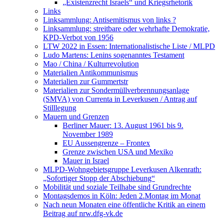
„Existenzrecht Israels“ und Kriegsrhetorik
Links
Linksammlung: Antisemitismus von links ?
Linksammlung: streitbare oder wehrhafte Demokratie,
KPD-Verbot von 1956
LTW 2022 in Essen: Internationalistische Liste / MLPD
Ludo Martens: Lenins sogenanntes Testament
Mao / China / Kulturrevolution
Materialien Antikommunismus
Materialien zur Gummertstr
Materialien zur Sondermüllverbrennungsanlage
(SMVA) von Currenta in Leverkusen / Antrag auf
Stilllegung
Mauern und Grenzen
Berliner Mauer: 13. August 1961 bis 9.
November 1989
EU Aussengrenze – Frontex
Grenze zwischen USA und Mexiko
Mauer in Israel
MLPD-Wohngebietsgruppe Leverkusen Alkenrath:
„Sofortiger Stopp der Abschiebung“
Mobilität und soziale Teilhabe sind Grundrechte
Montagsdemos in Köln: Jeden 2.Montag im Monat
Nach neun Monaten eine öffentliche Kritik an einem
Beitrag auf nrw.dfg-vk.de