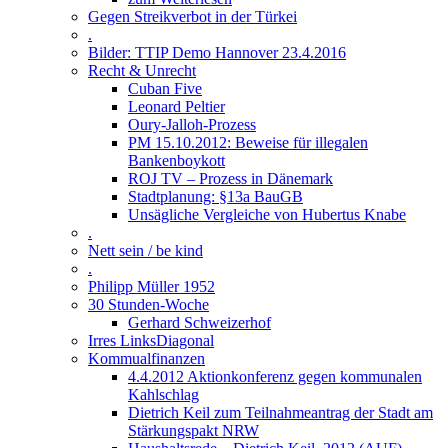
Gegen Streikverbot in der Türkei
.
Bilder: TTIP Demo Hannover 23.4.2016
Recht & Unrecht
Cuban Five
Leonard Peltier
Oury-Jalloh-Prozess
PM 15.10.2012: Beweise für illegalen
Bankenboykott
ROJ TV – Prozess in Dänemark
Stadtplanung: §13a BauGB
Unsägliche Vergleiche von Hubertus Knabe
.
Nett sein / be kind
.
Philipp Müller 1952
30 Stunden-Woche
Gerhard Schweizerhof
Irres LinksDiagonal
Kommualfinanzen
4.4.2012 Aktionkonferenz gegen kommunalen
Kahlschlag
Dietrich Keil zum Teilnahmeantrag der Stadt am
Stärkungspakt NRW