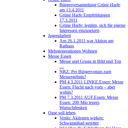
Bürgerversammlung Grüne Harfe
am 13.4.2011
Grüne Harfe Empfehlungen
17.3.2011
Grüne Harfe: legitim, sich für eigene
Interessen einzusetzen
Jugendarbeit
Am 26.1.2011 war Aktion am
Rathaus
Mehrgenerationen Wohnen
Messe Essen
Messe und Gruga in Bild und Ton
…
NRZ: Per Bürgervotum zum
Messergebnis?
PM 4.3.2011 LINKE.Essen: Messe
Essen: Flucht nach vorn – aber
wohin?
PM 7.3.2011 AUF.Essen: Messe
Essen: 200 Mio teures
Wunschdenken
Oase soll leben
Venlo: Aktionen wirken:
Schwimmbad gerettet