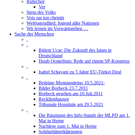
Ruhrchor
Ver
Stem des Volks
Vois sur ton chemin
Weltjugendlied: Jugend aller Nationen
Wir lernen im Vorwärtsgehen …
Sache der Menschen
.
.
Bülent Ucar: Die Zukunft des Islam in
Deutschland
Huub Oosterhuis: Rede auf einem SP-Kongress
.
Isabel Schayani zu 5 Jahre EU-Türkei Deal
.
Beiträge Montagsdemo 10.5.2021:
Bilder Borbeck 23.7.2011
Borbeck gesehen am 10.Juli.2011
Recklinghausen
Tribunale Hospitale am 29.5.2021
.
Die Räumung des Info-Stands der MLPD am 1.
Mai in Herne
Nachlese zum 1. Mai in Herne
Solidaritätserklärungen