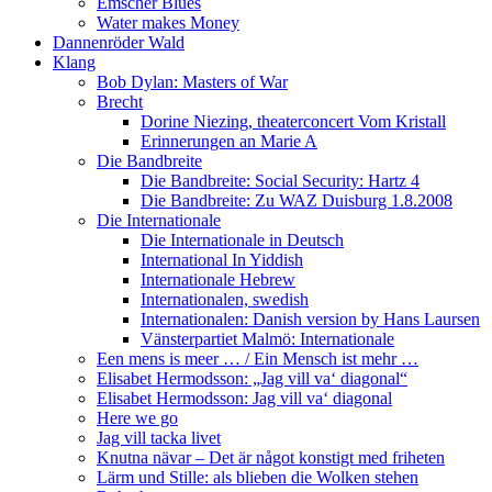
Emscher Blues
Water makes Money
Dannenröder Wald
Klang
Bob Dylan: Masters of War
Brecht
Dorine Niezing, theaterconcert Vom Kristall
Erinnerungen an Marie A
Die Bandbreite
Die Bandbreite: Social Security: Hartz 4
Die Bandbreite: Zu WAZ Duisburg 1.8.2008
Die Internationale
Die Internationale in Deutsch
International In Yiddish
Internationale Hebrew
Internationalen, swedish
Internationalen: Danish version by Hans Laursen
Vänsterpartiet Malmö: Internationale
Een mens is meer … / Ein Mensch ist mehr …
Elisabet Hermodsson: „Jag vill va‘ diagonal“
Elisabet Hermodsson: Jag vill va‘ diagonal
Here we go
Jag vill tacka livet
Knutna nävar – Det är något konstigt med friheten
Lärm und Stille: als blieben die Wolken stehen