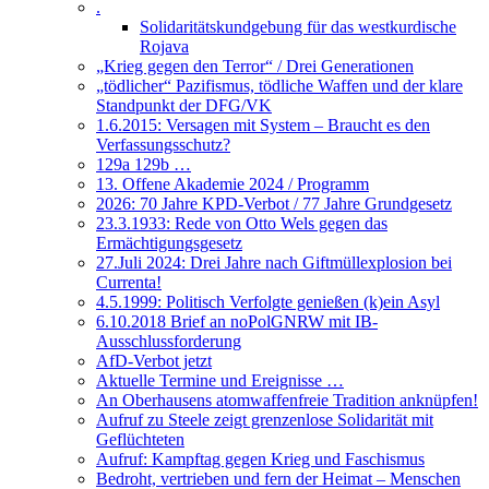
.
Solidaritätskundgebung für das westkurdische
Rojava
„Krieg gegen den Terror“ / Drei Generationen
„tödlicher“ Pazifismus, tödliche Waffen und der klare
Standpunkt der DFG/VK
1.6.2015: Versagen mit System – Braucht es den
Verfassungsschutz?
129a 129b …
13. Offene Akademie 2024 / Programm
2026: 70 Jahre KPD-Verbot / 77 Jahre Grundgesetz
23.3.1933: Rede von Otto Wels gegen das
Ermächtigungsgesetz
27.Juli 2024: Drei Jahre nach Giftmüllexplosion bei
Currenta!
4.5.1999: Politisch Verfolgte genießen (k)ein Asyl
6.10.2018 Brief an noPolGNRW mit IB-
Ausschlussforderung
AfD-Verbot jetzt
Aktuelle Termine und Ereignisse …
An Oberhausens atomwaffenfreie Tradition anknüpfen!
Aufruf zu Steele zeigt grenzenlose Solidarität mit
Geflüchteten
Aufruf: Kampftag gegen Krieg und Faschismus
Bedroht, vertrieben und fern der Heimat – Menschen