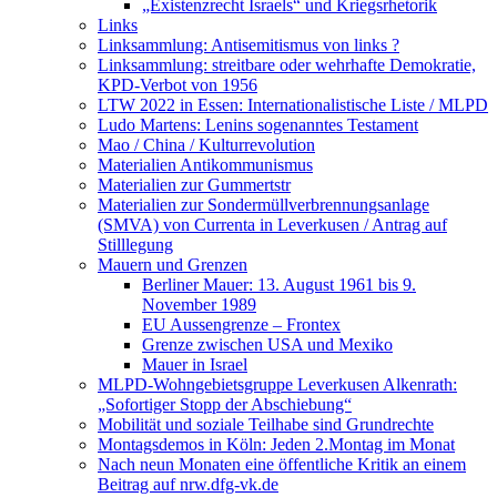
„Existenzrecht Israels“ und Kriegsrhetorik
Links
Linksammlung: Antisemitismus von links ?
Linksammlung: streitbare oder wehrhafte Demokratie,
KPD-Verbot von 1956
LTW 2022 in Essen: Internationalistische Liste / MLPD
Ludo Martens: Lenins sogenanntes Testament
Mao / China / Kulturrevolution
Materialien Antikommunismus
Materialien zur Gummertstr
Materialien zur Sondermüllverbrennungsanlage
(SMVA) von Currenta in Leverkusen / Antrag auf
Stilllegung
Mauern und Grenzen
Berliner Mauer: 13. August 1961 bis 9.
November 1989
EU Aussengrenze – Frontex
Grenze zwischen USA und Mexiko
Mauer in Israel
MLPD-Wohngebietsgruppe Leverkusen Alkenrath:
„Sofortiger Stopp der Abschiebung“
Mobilität und soziale Teilhabe sind Grundrechte
Montagsdemos in Köln: Jeden 2.Montag im Monat
Nach neun Monaten eine öffentliche Kritik an einem
Beitrag auf nrw.dfg-vk.de