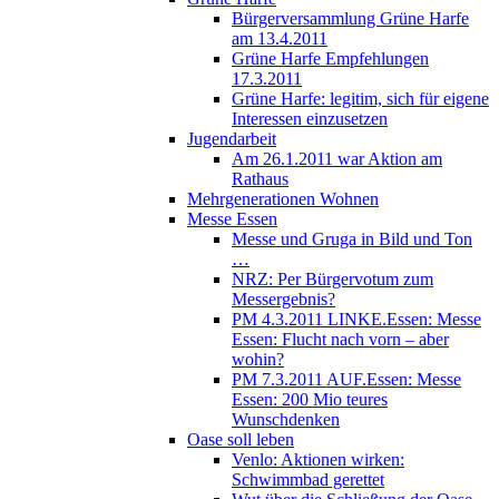
Bürgerversammlung Grüne Harfe
am 13.4.2011
Grüne Harfe Empfehlungen
17.3.2011
Grüne Harfe: legitim, sich für eigene
Interessen einzusetzen
Jugendarbeit
Am 26.1.2011 war Aktion am
Rathaus
Mehrgenerationen Wohnen
Messe Essen
Messe und Gruga in Bild und Ton
…
NRZ: Per Bürgervotum zum
Messergebnis?
PM 4.3.2011 LINKE.Essen: Messe
Essen: Flucht nach vorn – aber
wohin?
PM 7.3.2011 AUF.Essen: Messe
Essen: 200 Mio teures
Wunschdenken
Oase soll leben
Venlo: Aktionen wirken:
Schwimmbad gerettet