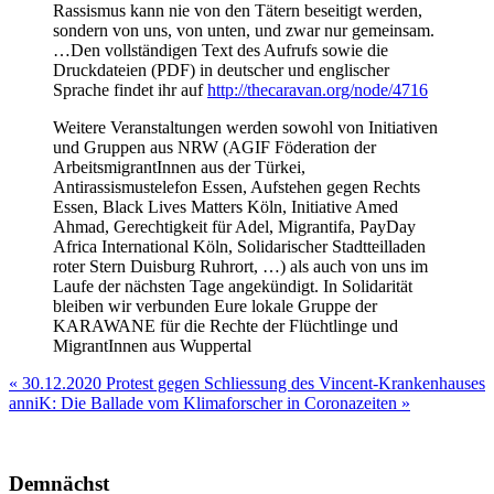
Rassismus kann nie von den Tätern beseitigt werden,
sondern von uns, von unten, und zwar nur gemeinsam.
…Den vollständigen Text des Aufrufs sowie die
Druckdateien (PDF) in deutscher und englischer
Sprache findet ihr auf
http://thecaravan.org/node/4716
Weitere Veranstaltungen werden sowohl von Initiativen
und Gruppen aus NRW (AGIF Föderation der
ArbeitsmigrantInnen aus der Türkei,
Antirassismustelefon Essen, Aufstehen gegen Rechts
Essen, Black Lives Matters Köln, Initiative Amed
Ahmad, Gerechtigkeit für Adel, Migrantifa, PayDay
Africa International Köln, Solidarischer Stadtteilladen
roter Stern Duisburg Ruhrort, …) als auch von uns im
Laufe der nächsten Tage angekündigt. In Solidarität
bleiben wir verbunden Eure lokale Gruppe der
KARAWANE für die Rechte der Flüchtlinge und
MigrantInnen aus Wuppertal
Beitragsnavigation
« 30.12.2020 Protest gegen Schliessung des Vincent-Krankenhauses
anniK: Die Ballade vom Klimaforscher in Coronazeiten »
Demnächst