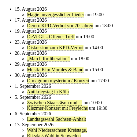
15. August 2026
Magie unvergesslicher Lieder
um 19:00
17. August 2026
Demo: KPD-Verbot vor 70 Jahren
um 18:00
19. August 2026
DeVi GL - Offener Treff
um 19:00
23. August 2026
Diskussion zum KPD-Verbot
um 14:00
28. August 2026
„March for liberation"
um 18:00
29. August 2026
Musik: Kim Morales & Band
um 15:00
30. August 2026
O magnum mysterium / Konzert
um 17:00
1. September 2026
Antikriegstag in Köln
5. September 2026
Zwischen Staatsräson und ...
um 10:00
Klezmer-Konzert mit Freylechs
um 19:30
6. September 2026
Landtagswahl Sachsen-Anhalt
13. September 2026
Wahl Niedersachsen Kreistage,
Riksdag-Wahl in Schweden