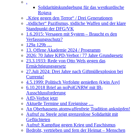
.
Solidaritätskundgebung für das westkurdische
Rojava
„Krieg gegen den Terror“ / Drei Generationen
„tödlicher“ Pazifismus, tödliche Waffen und der klare
Standpunkt der DFG/VK
1.6.2015: Versagen mit System – Braucht es den
Verfassungsschutz?
129a 129b …
13. Offene Akademie 2024 / Programm
2026: 70 Jahre KPD-Verbot / 77 Jahre Grundgesetz
23.3.1933: Rede von Otto Wels gegen das
Ermächtigungsgesetz
27.Juli 2024: Drei Jahre nach Giftmüllexplosion bei
Currenta!
4.5.1999: Politisch Verfolgte genießen (k)ein Asyl
6.10.2018 Brief an noPolGNRW mit IB-
Ausschlussforderung
AfD-Verbot jetzt
Aktuelle Termine und Ereignisse …
An Oberhausens atomwaffenfreie Tradition anknüpfen!
Aufruf zu Steele zeigt grenzenlose Solidarität mit
Geflüchteten
Aufruf: Kampftag gegen Krieg und Faschismus
Bedroht, vertrieben und fern der Heimat – Menschen