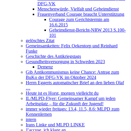
DFG-VK
Menschenwürde, Vielfalt und Geheimdienst
Frauenverband Courage braucht Unterstützung
Courage zum Gerichtstermin am
16.6.2015
Geheimdienst-Bericht-NRW 2013 S.100-
101
gelöschtes Zitat
Gemeinsamkeiten: Felix Oekentorp und Reinhard
Funke
Geschichte des Antikriegstags
Gesundheitsversorgung in Schweden 2023
Demenz
Gib Antikommunismus keine Chance: Antrag zum
BuKo der DFG-VK im Oktober 2024
Herrn Eggerts automatischer Brief an den lieben Olaf
…
Heute ist es Horst, morgen vielleicht du
IL/MLPD-Flyer: Gemeinsamer Kampf um jeden
Arbeitsplatz – für die Zukunft der Jugend!
immer wieder freitags: 13.4, 11.5, 8.6: MLPD zum
Kennenlernen
intern
Irans Linke und MLPD LINKE
J’accuse, ich klage an