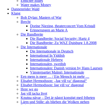
Emscher Blues
Water makes Money
Dannenröder Wald
Klang
Bob Dylan: Masters of War
Brecht
Dorine Niezing, theaterconcert Vom Kristall
Erinnerungen an Marie A
Die Bandbreite
Die Bandbreite: Social Security: Hartz 4
Die Bandbreite: Zu WAZ Duisburg 1.8.2008
Die Internationale
Die Internationale in Deutsch
International In Yiddish
Internationale Hebrew
Internationalen, swedish
Internationalen: Danish version by Hans Laursen
Vänsterpartiet Malmö: Internationale
Een mens is meer … / Ein Mensch ist mehr …
Elisabet Hermodsson: „Jag vill va‘ diagonal“
Elisabet Hermodsson: Jag vill va‘ diagonal
Here we go
Jag vill tacka livet
Knutna nävar – Det är något konstigt med friheten
Lärm und Stille: als blieben die Wolken stehen