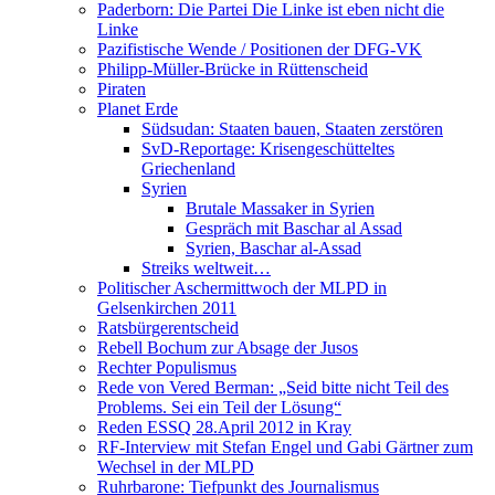
Paderborn: Die Partei Die Linke ist eben nicht die
Linke
Pazifistische Wende / Positionen der DFG-VK
Philipp-Müller-Brücke in Rüttenscheid
Piraten
Planet Erde
Südsudan: Staaten bauen, Staaten zerstören
SvD-Reportage: Krisengeschütteltes
Griechenland
Syrien
Brutale Massaker in Syrien
Gespräch mit Baschar al Assad
Syrien, Baschar al-Assad
Streiks weltweit…
Politischer Aschermittwoch der MLPD in
Gelsenkirchen 2011
Ratsbürgerentscheid
Rebell Bochum zur Absage der Jusos
Rechter Populismus
Rede von Vered Berman: „Seid bitte nicht Teil des
Problems. Sei ein Teil der Lösung“
Reden ESSQ 28.April 2012 in Kray
RF-Interview mit Stefan Engel und Gabi Gärtner zum
Wechsel in der MLPD
Ruhrbarone: Tiefpunkt des Journalismus