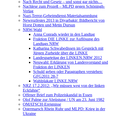
Nach Recht und Gesetz – und sonst gar nichts…
Nachlese zum Prozeß – MLPD gegen Schöningh-
Verlag
Nazi-Terror-Geheimdienst-Materialsammlung
Newrozfestes 2013 in Diyarbakir: Bildbericht von
Horst Dotten und Metin Dursun
NRW-Wahl
Anna Conrads wieder in den Landtag
Fraktion DIE LINKE zur Auflösung des
Landtags NRW
Katharina Schwabedissen im Gespräch mit
Jürgen Zurheide über die LINKE
Landesparteitag der LINKEN.NRW 2012
Neuwahl: Erklärung von Landesvorstand und
Fraktion der LINKEN
Schuld geben oder Paragraphen verstehen:
GFG2011 28-7
Wahlplakate LINKE.NRW
NRZ 17.2.2012: „Wir müssen weg von der linken
Eckfahne“
Offener Brief zum Polizeiskandal in Essen
Olof Palme zur Abrüstung / UN am 23. Juni 1982
OMATSCH-Ereignisse
Ostermarsch Rhein Ruhr und MLPD: Krieg in der
Ukraine