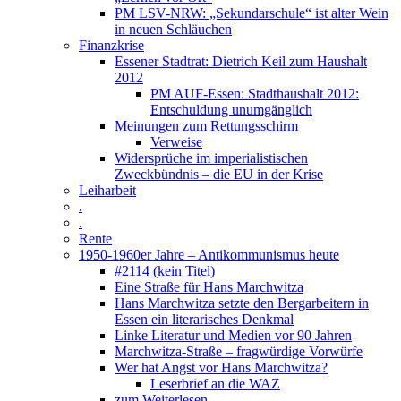
PM LSV-NRW: „Sekundarschule“ ist alter Wein
in neuen Schläuchen
Finanzkrise
Essener Stadtrat: Dietrich Keil zum Haushalt
2012
PM AUF-Essen: Stadthaushalt 2012:
Entschuldung unumgänglich
Meinungen zum Rettungsschirm
Verweise
Widersprüche im imperialistischen
Zweckbündnis – die EU in der Krise
Leiharbeit
.
.
Rente
1950-1960er Jahre – Antikommunismus heute
#2114 (kein Titel)
Eine Straße für Hans Marchwitza
Hans Marchwitza setzte den Bergarbeitern in
Essen ein literarisches Denkmal
Linke Literatur und Medien vor 90 Jahren
Marchwitza-Straße – fragwürdige Vorwürfe
Wer hat Angst vor Hans Marchwitza?
Leserbrief an die WAZ
zum Weiterlesen