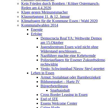
Kein Frieden durch Bomben / Kölner Ostermarsch-
Reden am 4.4.2026
Klage gegen Meinungsmacher
Klausurtagung 11. & 12. Januar
Klimafragen für die Kommune Essen / Wahl 2020
Kommunalwahlen 2014
Energie
Erfolge
Democracia Real YA: Weltweite Demos
am 15.Oktober
Jugendzentrum Essen wird nicht ohne
Widerstand geschlossen…
Naziführer machte eine Kehrtwende
Polizeiauflagen für Essener Zukunftsdemo
rechtwidrig
Venlo: Schwimmbad Nieuw Steyl gerettet
Leben in Essen
Armut: Sozialstaat oder Barmherzigkeit
Bildungspaket – Hartz IV
Bürgerbeteiligung
Sparhaushalt
Cross Border Leasing in Essen
End of JZE
Essens Welcome Center
Grüne Harfe