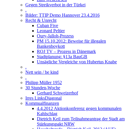
Gegen Streikverbot in der Türkei
.
Bilder: TTIP Demo Hannover 23.4.2016
Recht & Unrecht
Cuban Five
Leonard Peltier
Oury-Jalloh-Prozess
PM 15.10.2012: Beweise für illegalen
Bankenboykott
ROJ TV – Prozess in Dänemark
Stadtplanung: §13a BauGB
Unsägliche Vergleiche von Hubertus Knabe
.
Nett sein / be kind
.
Philipp Müller 1952
30 Stunden-Woche
Gerhard Schweizerhof
Irres LinksDiagonal
Kommualfinanzen
4.4.2012 Aktionkonferenz gegen kommunalen
Kahlschlag
Dietrich Keil zum Teilnahmeantrag der Stadt am
Stärkungspakt NRW