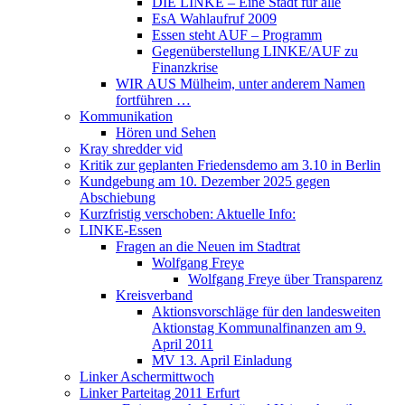
DIE LINKE – Eine Stadt für alle
EsA Wahlaufruf 2009
Essen steht AUF – Programm
Gegenüberstellung LINKE/AUF zu
Finanzkrise
WIR AUS Mülheim, unter anderem Namen
fortführen …
Kommunikation
Hören und Sehen
Kray shredder vid
Kritik zur geplanten Friedensdemo am 3.10 in Berlin
Kundgebung am 10. Dezember 2025 gegen
Abschiebung
Kurzfristig verschoben: Aktuelle Info:
LINKE-Essen
Fragen an die Neuen im Stadtrat
Wolfgang Freye
Wolfgang Freye über Transparenz
Kreisverband
Aktionsvorschläge für den landesweiten
Aktionstag Kommunalfinanzen am 9.
April 2011
MV 13. April Einladung
Linker Aschermittwoch
Linker Parteitag 2011 Erfurt