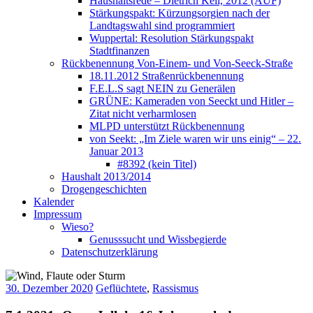
Haushaltsrede – Dietrich Keil, 2012 (AUF)
Stärkungspakt: Kürzungsorgien nach der
Landtagswahl sind programmiert
Wuppertal: Resolution Stärkungspakt
Stadtfinanzen
Rückbenennung Von-Einem- und Von-Seeck-Straße
18.11.2012 Straßenrückbenennung
F.E.L.S sagt NEIN zu Generälen
GRÜNE: Kameraden von Seeckt und Hitler –
Zitat nicht verharmlosen
MLPD unterstützt Rückbenennung
von Seekt: „Im Ziele waren wir uns einig“ – 22.
Januar 2013
#8392 (kein Titel)
Haushalt 2013/2014
Drogengeschichten
Kalender
Impressum
Wieso?
Genusssucht und Wissbegierde
Datenschutzerklärung
30. Dezember 2020
Geflüchtete
,
Rassismus