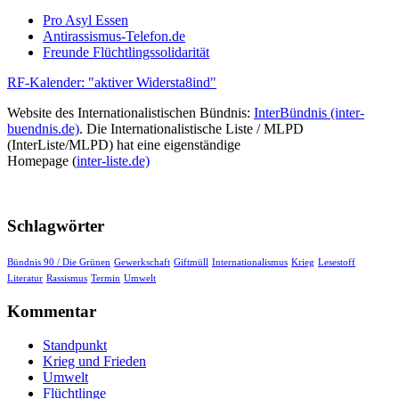
Pro Asyl Essen
Antirassismus-Telefon.de
Freunde Flüchtlingssolidarität
RF-Kalender: "aktiver Widersta8ind"
Website des Internationalistischen Bündnis:
InterBündnis (inter-
buendnis.de)
. Die Internationalistische Liste / MLPD
(InterListe/MLPD) hat eine eigenständige
Homepage (
inter-liste.de)
Schlagwörter
Bündnis 90 / Die Grünen
Gewerkschaft
Giftmüll
Internationalismus
Krieg
Lesestoff
Literatur
Rassismus
Termin
Umwelt
Kommentar
Standpunkt
Krieg und Frieden
Umwelt
Flüchtlinge