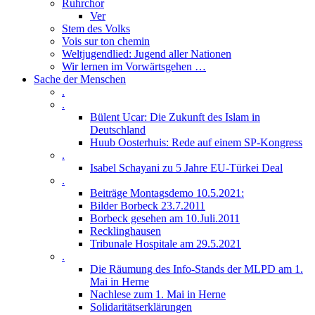
Ruhrchor
Ver
Stem des Volks
Vois sur ton chemin
Weltjugendlied: Jugend aller Nationen
Wir lernen im Vorwärtsgehen …
Sache der Menschen
.
.
Bülent Ucar: Die Zukunft des Islam in
Deutschland
Huub Oosterhuis: Rede auf einem SP-Kongress
.
Isabel Schayani zu 5 Jahre EU-Türkei Deal
.
Beiträge Montagsdemo 10.5.2021:
Bilder Borbeck 23.7.2011
Borbeck gesehen am 10.Juli.2011
Recklinghausen
Tribunale Hospitale am 29.5.2021
.
Die Räumung des Info-Stands der MLPD am 1.
Mai in Herne
Nachlese zum 1. Mai in Herne
Solidaritätserklärungen