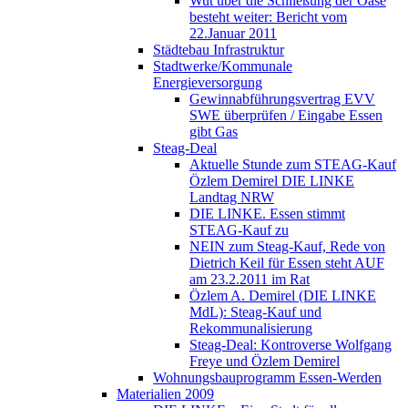
Wut über die Schließung der Oase
besteht weiter: Bericht vom
22.Januar 2011
Städtebau Infrastruktur
Stadtwerke/Kommunale
Energieversorgung
Gewinnabführungsvertrag EVV
SWE überprüfen / Eingabe Essen
gibt Gas
Steag-Deal
Aktuelle Stunde zum STEAG-Kauf
Özlem Demirel DIE LINKE
Landtag NRW
DIE LINKE. Essen stimmt
STEAG-Kauf zu
NEIN zum Steag-Kauf, Rede von
Dietrich Keil für Essen steht AUF
am 23.2.2011 im Rat
Özlem A. Demirel (DIE LINKE
MdL): Steag-Kauf und
Rekommunalisierung
Steag-Deal: Kontroverse Wolfgang
Freye und Özlem Demirel
Wohnungsbauprogramm Essen-Werden
Materialien 2009