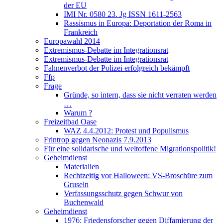
der EU
IMI Nr. 0580 23. Jg ISSN 1611-2563
Rassismus in Europa: Deportation der Roma in
Frankreich
Europawahl 2014
Extremismus-Debatte im Integrationsrat
Extremismus-Debatte im Integrationsrat
Fahnenverbot der Polizei erfolgreich bekämpft
Ffp
Frage
Gründe, so intern, dass sie nicht verraten werden
…
Warum ?
Freizeitbad Oase
WAZ 4.4.2012: Protest und Populismus
Frintrop gegen Neonazis 7.9.2013
Für eine solidarische und weltoffene Migrationspolitik!
Geheimdienst
Materialien
Rechtzeitig vor Halloween: VS-Broschüre zum
Gruseln
Verfassungsschutz gegen Schwur von
Buchenwald
Geheimdienst
1976: Friedensforscher gegen Diffamierung der