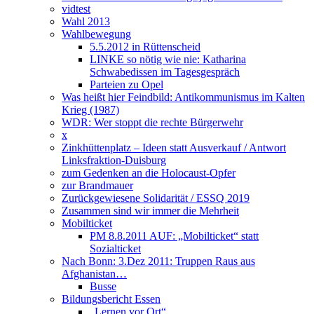
vidtest
Wahl 2013
Wahlbewegung
5.5.2012 in Rüttenscheid
LINKE so nötig wie nie: Katharina
Schwabedissen im Tagesgespräch
Parteien zu Opel
Was heißt hier Feindbild: Antikommunismus im Kalten
Krieg (1987)
WDR: Wer stoppt die rechte Bürgerwehr
x
Zinkhüttenplatz – Ideen statt Ausverkauf / Antwort
Linksfraktion-Duisburg
zum Gedenken an die Holocaust-Opfer
zur Brandmauer
Zurückgewiesene Solidarität / ESSQ 2019
Zusammen sind wir immer die Mehrheit
Mobilticket
PM 8.8.2011 AUF: „Mobilticket“ statt
Sozialticket
Nach Bonn: 3.Dez 2011: Truppen Raus aus
Afghanistan…
Busse
Bildungsbericht Essen
„Lernen vor Ort“