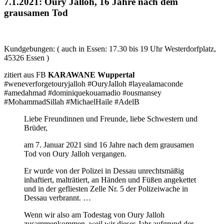
7.1.2021: Oury Jalloh, 16 Jahre nach dem
grausamen Tod
Kundgebungen: ( auch in Essen: 17.30 bis 19 Uhr Westerdorfplatz,
45326 Essen )
zitiert aus FB
KARAWANE Wuppertal
#weneverforgetouryjalloh #OuryJalloh #layealamaconde
#amedahmad #dominiquekouamadio #ousmansey
#MohammadSillah #MichaelHaile #AdelB
Liebe Freundinnen und Freunde, liebe Schwestern und
Brüder,
am 7. Januar 2021 sind 16 Jahre nach dem grausamen
Tod von Oury Jalloh vergangen.
Er wurde von der Polizei in Dessau unrechtsmäßig
inhaftiert, malträtiert, an Händen und Füßen angekettet
und in der gefliesten Zelle Nr. 5 der Polizeiwache in
Dessau verbrannt. …
Wenn wir also am Todestag von Oury Jalloh
zusammenkommen, weil wir dieses Jahr aufgrund der