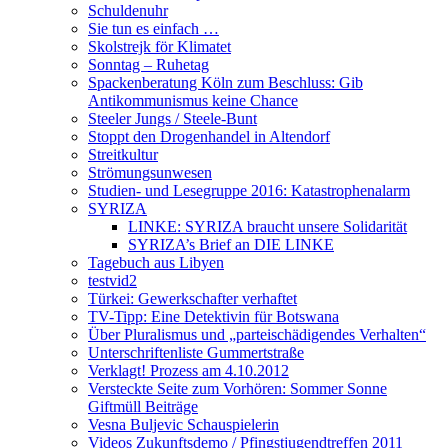
Schuldenuhr
Sie tun es einfach …
Skolstrejk för Klimatet
Sonntag – Ruhetag
Spackenberatung Köln zum Beschluss: Gib
Antikommunismus keine Chance
Steeler Jungs / Steele-Bunt
Stoppt den Drogenhandel in Altendorf
Streitkultur
Strömungsunwesen
Studien- und Lesegruppe 2016: Katastrophenalarm
SYRIZA
LINKE: SYRIZA braucht unsere Solidarität
SYRIZA’s Brief an DIE LINKE
Tagebuch aus Libyen
testvid2
Türkei: Gewerkschafter verhaftet
TV-Tipp: Eine Detektivin für Botswana
Über Pluralismus und „parteischädigendes Verhalten“
Unterschriftenliste Gummertstraße
Verklagt! Prozess am 4.10.2012
Versteckte Seite zum Vorhören: Sommer Sonne
Giftmüll Beiträge
Vesna Buljevic Schauspielerin
Videos Zukunftsdemo / Pfingstjugendtreffen 2011