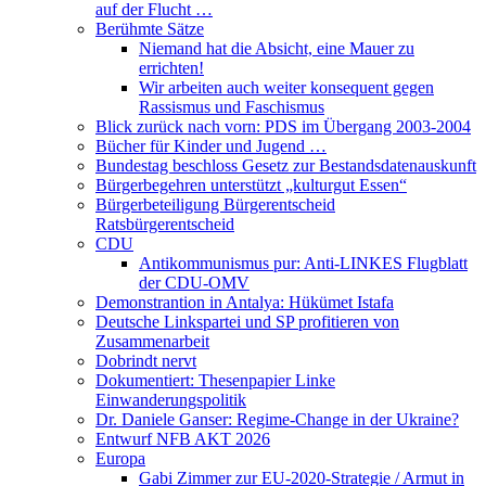
auf der Flucht …
Berühmte Sätze
Niemand hat die Absicht, eine Mauer zu
errichten!
Wir arbeiten auch weiter konsequent gegen
Rassismus und Faschismus
Blick zurück nach vorn: PDS im Übergang 2003-2004
Bücher für Kinder und Jugend …
Bundestag beschloss Gesetz zur Bestandsdatenauskunft
Bürgerbegehren unterstützt „kulturgut Essen“
Bürgerbeteiligung Bürgerentscheid
Ratsbürgerentscheid
CDU
Antikommunismus pur: Anti-LINKES Flugblatt
der CDU-OMV
Demonstrantion in Antalya: Hükümet Istafa
Deutsche Linkspartei und SP profitieren von
Zusammenarbeit
Dobrindt nervt
Dokumentiert: Thesenpapier Linke
Einwanderungspolitik
Dr. Daniele Ganser: Regime-Change in der Ukraine?
Entwurf NFB AKT 2026
Europa
Gabi Zimmer zur EU-2020-Strategie / Armut in