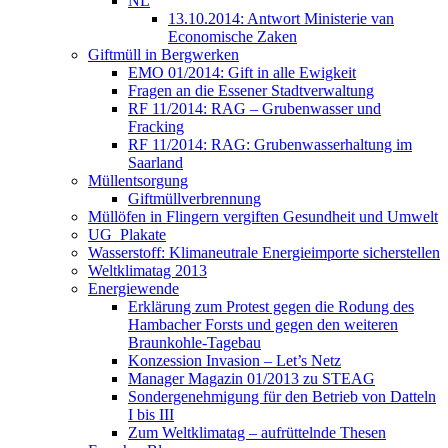
NL
13.10.2014: Antwort Ministerie van
Economische Zaken
Giftmüll in Bergwerken
EMO 01/2014: Gift in alle Ewigkeit
Fragen an die Essener Stadtverwaltung
RF 11/2014: RAG – Grubenwasser und
Fracking
RF 11/2014: RAG: Grubenwasserhaltung im
Saarland
Müllentsorgung
Giftmüllverbrennung
Müllöfen in Flingern vergiften Gesundheit und Umwelt
UG_Plakate
Wasserstoff: Klimaneutrale Energieimporte sicherstellen
Weltklimatag 2013
Energiewende
Erklärung zum Protest gegen die Rodung des
Hambacher Forsts und gegen den weiteren
Braunkohle-Tagebau
Konzession Invasion – Let’s Netz
Manager Magazin 01/2013 zu STEAG
Sondergenehmigung für den Betrieb von Datteln
I bis III
Zum Weltklimatag – aufrüttelnde Thesen