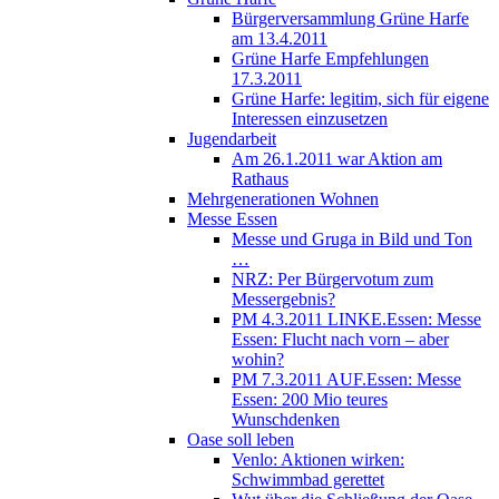
Bürgerversammlung Grüne Harfe
am 13.4.2011
Grüne Harfe Empfehlungen
17.3.2011
Grüne Harfe: legitim, sich für eigene
Interessen einzusetzen
Jugendarbeit
Am 26.1.2011 war Aktion am
Rathaus
Mehrgenerationen Wohnen
Messe Essen
Messe und Gruga in Bild und Ton
…
NRZ: Per Bürgervotum zum
Messergebnis?
PM 4.3.2011 LINKE.Essen: Messe
Essen: Flucht nach vorn – aber
wohin?
PM 7.3.2011 AUF.Essen: Messe
Essen: 200 Mio teures
Wunschdenken
Oase soll leben
Venlo: Aktionen wirken:
Schwimmbad gerettet