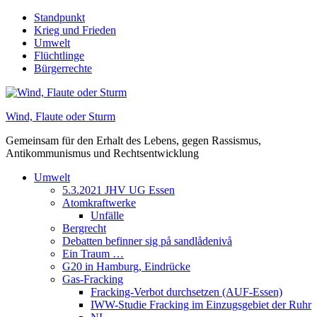
Skip
Standpunkt
to
Krieg und Frieden
content
Umwelt
Flüchtlinge
Bürgerrechte
Wind, Flaute oder Sturm
Gemeinsam für den Erhalt des Lebens, gegen Rassismus,
Antikommunismus und Rechtsentwicklung
Umwelt
5.3.2021 JHV UG Essen
Atomkraftwerke
Unfälle
Bergrecht
Debatten befinner sig på sandlådenivå
Ein Traum …
G20 in Hamburg, Eindrücke
Gas-Fracking
Fracking-Verbot durchsetzen (AUF-Essen)
IWW-Studie Fracking im Einzugsgebiet der Ruhr