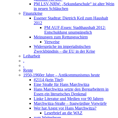
PM LSV-NRW: „Sekundarschule“ ist alter Wein
in neuen Schläuchen
Finanzkrise
Essener Stadtrat: Dietrich Keil zum Haushalt
2012
PM AUF-Essen: Stadthaushalt 2012:
Entschuldung unumgänglich
Meinungen zum Rettungsschirm
Verweise
Widersprüche im imperialistischen
Zweckbündnis – die EU in der Krise
Leiharbeit
.
.
Rente
1950-1960er Jahre – Antikommunismus heute
#2114 (kein Titel)
Eine Straße für Hans Marchwitza
Hans Marchwitza setzte den Bergarbeitern in
Essen ein literarisches Denkmal
Linke Literatur und Medien vor 90 Jahren
Marchwitza-Straße – fragwürdige Vorwürfe
Wer hat Angst vor Hans Marchwitza?
Leserbrief an die WAZ
zum Weiterlesen