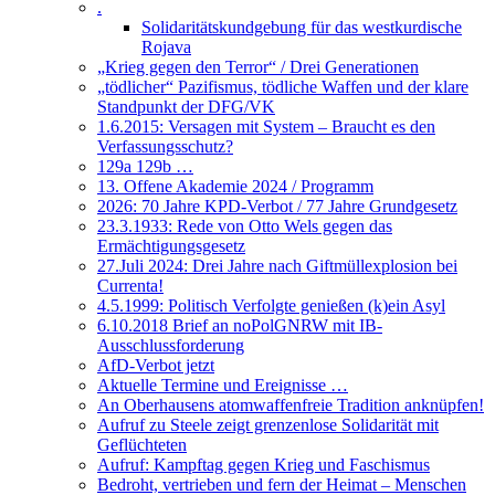
.
Solidaritätskundgebung für das westkurdische
Rojava
„Krieg gegen den Terror“ / Drei Generationen
„tödlicher“ Pazifismus, tödliche Waffen und der klare
Standpunkt der DFG/VK
1.6.2015: Versagen mit System – Braucht es den
Verfassungsschutz?
129a 129b …
13. Offene Akademie 2024 / Programm
2026: 70 Jahre KPD-Verbot / 77 Jahre Grundgesetz
23.3.1933: Rede von Otto Wels gegen das
Ermächtigungsgesetz
27.Juli 2024: Drei Jahre nach Giftmüllexplosion bei
Currenta!
4.5.1999: Politisch Verfolgte genießen (k)ein Asyl
6.10.2018 Brief an noPolGNRW mit IB-
Ausschlussforderung
AfD-Verbot jetzt
Aktuelle Termine und Ereignisse …
An Oberhausens atomwaffenfreie Tradition anknüpfen!
Aufruf zu Steele zeigt grenzenlose Solidarität mit
Geflüchteten
Aufruf: Kampftag gegen Krieg und Faschismus
Bedroht, vertrieben und fern der Heimat – Menschen