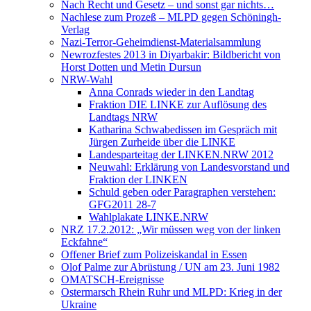
Nach Recht und Gesetz – und sonst gar nichts…
Nachlese zum Prozeß – MLPD gegen Schöningh-
Verlag
Nazi-Terror-Geheimdienst-Materialsammlung
Newrozfestes 2013 in Diyarbakir: Bildbericht von
Horst Dotten und Metin Dursun
NRW-Wahl
Anna Conrads wieder in den Landtag
Fraktion DIE LINKE zur Auflösung des
Landtags NRW
Katharina Schwabedissen im Gespräch mit
Jürgen Zurheide über die LINKE
Landesparteitag der LINKEN.NRW 2012
Neuwahl: Erklärung von Landesvorstand und
Fraktion der LINKEN
Schuld geben oder Paragraphen verstehen:
GFG2011 28-7
Wahlplakate LINKE.NRW
NRZ 17.2.2012: „Wir müssen weg von der linken
Eckfahne“
Offener Brief zum Polizeiskandal in Essen
Olof Palme zur Abrüstung / UN am 23. Juni 1982
OMATSCH-Ereignisse
Ostermarsch Rhein Ruhr und MLPD: Krieg in der
Ukraine