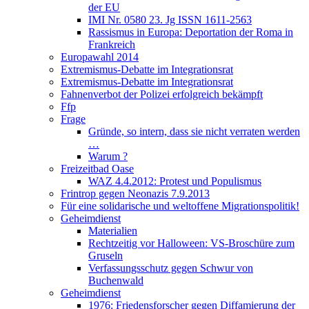
der EU
IMI Nr. 0580 23. Jg ISSN 1611-2563
Rassismus in Europa: Deportation der Roma in
Frankreich
Europawahl 2014
Extremismus-Debatte im Integrationsrat
Extremismus-Debatte im Integrationsrat
Fahnenverbot der Polizei erfolgreich bekämpft
Ffp
Frage
Gründe, so intern, dass sie nicht verraten werden
…
Warum ?
Freizeitbad Oase
WAZ 4.4.2012: Protest und Populismus
Frintrop gegen Neonazis 7.9.2013
Für eine solidarische und weltoffene Migrationspolitik!
Geheimdienst
Materialien
Rechtzeitig vor Halloween: VS-Broschüre zum
Gruseln
Verfassungsschutz gegen Schwur von
Buchenwald
Geheimdienst
1976: Friedensforscher gegen Diffamierung der