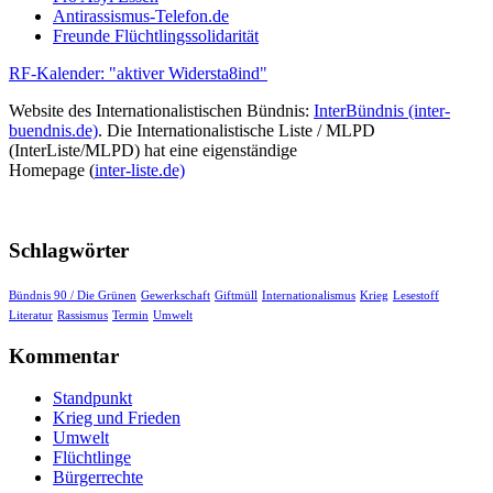
Antirassismus-Telefon.de
Freunde Flüchtlingssolidarität
RF-Kalender: "aktiver Widersta8ind"
Website des Internationalistischen Bündnis:
InterBündnis (inter-
buendnis.de)
. Die Internationalistische Liste / MLPD
(InterListe/MLPD) hat eine eigenständige
Homepage (
inter-liste.de)
Schlagwörter
Bündnis 90 / Die Grünen
Gewerkschaft
Giftmüll
Internationalismus
Krieg
Lesestoff
Literatur
Rassismus
Termin
Umwelt
Kommentar
Standpunkt
Krieg und Frieden
Umwelt
Flüchtlinge
Bürgerrechte