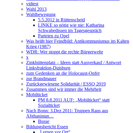
vidtest
Wahl 2013
Wahlbewegung
5.5.2012 in Rüttenscheid
LINKE so nötig wie nie: Katharina
Schwabedissen im Tagesgespräch
Parteien zu Opel
Was heißt hier Feindbild: Antikommunismus im Kalten
Krieg (1987)
WDR: Wer stoppt die rechte Bürgerwehr
x
Zinkhüttenplatz – Ideen statt Ausverkauf / Antwort
Linksfraktion-Duisburg
zum Gedenken an die Holocaust-Opfer
zur Brandmauer
Zurückgewiesene Solidarität / ESSQ 2019
Zusammen sind wir immer die Mehrheit
Mobilticket
PM 8.8.2011 AUF: „Mobilticket“ statt
Sozialticket
Nach Bonn: 3.Dez 2011: Truppen Raus aus
Afghanistan…
Busse
Bildungsbericht Essen
„Lernen vor Ort“