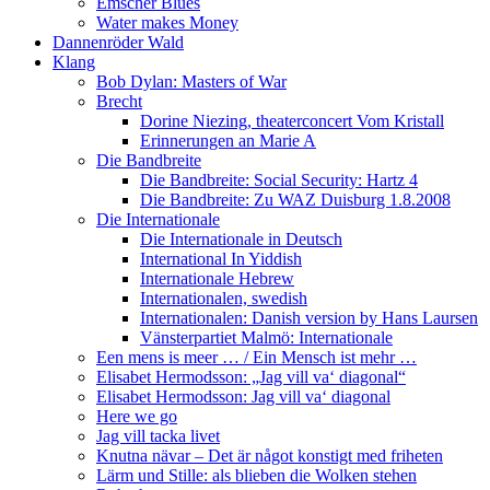
Emscher Blues
Water makes Money
Dannenröder Wald
Klang
Bob Dylan: Masters of War
Brecht
Dorine Niezing, theaterconcert Vom Kristall
Erinnerungen an Marie A
Die Bandbreite
Die Bandbreite: Social Security: Hartz 4
Die Bandbreite: Zu WAZ Duisburg 1.8.2008
Die Internationale
Die Internationale in Deutsch
International In Yiddish
Internationale Hebrew
Internationalen, swedish
Internationalen: Danish version by Hans Laursen
Vänsterpartiet Malmö: Internationale
Een mens is meer … / Ein Mensch ist mehr …
Elisabet Hermodsson: „Jag vill va‘ diagonal“
Elisabet Hermodsson: Jag vill va‘ diagonal
Here we go
Jag vill tacka livet
Knutna nävar – Det är något konstigt med friheten
Lärm und Stille: als blieben die Wolken stehen