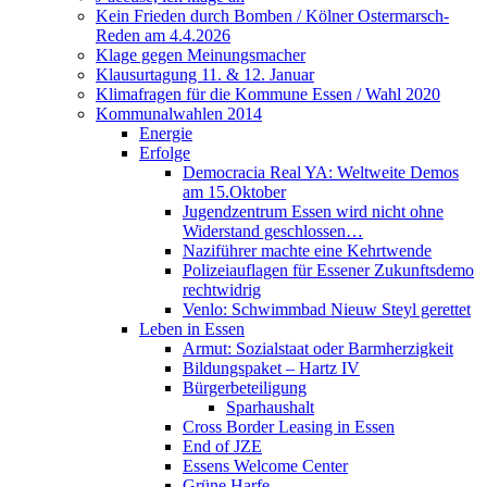
Kein Frieden durch Bomben / Kölner Ostermarsch-
Reden am 4.4.2026
Klage gegen Meinungsmacher
Klausurtagung 11. & 12. Januar
Klimafragen für die Kommune Essen / Wahl 2020
Kommunalwahlen 2014
Energie
Erfolge
Democracia Real YA: Weltweite Demos
am 15.Oktober
Jugendzentrum Essen wird nicht ohne
Widerstand geschlossen…
Naziführer machte eine Kehrtwende
Polizeiauflagen für Essener Zukunftsdemo
rechtwidrig
Venlo: Schwimmbad Nieuw Steyl gerettet
Leben in Essen
Armut: Sozialstaat oder Barmherzigkeit
Bildungspaket – Hartz IV
Bürgerbeteiligung
Sparhaushalt
Cross Border Leasing in Essen
End of JZE
Essens Welcome Center
Grüne Harfe