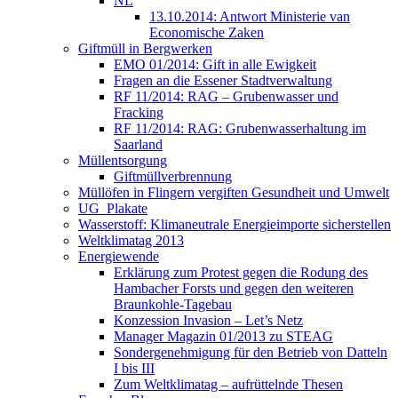
NL
13.10.2014: Antwort Ministerie van
Economische Zaken
Giftmüll in Bergwerken
EMO 01/2014: Gift in alle Ewigkeit
Fragen an die Essener Stadtverwaltung
RF 11/2014: RAG – Grubenwasser und
Fracking
RF 11/2014: RAG: Grubenwasserhaltung im
Saarland
Müllentsorgung
Giftmüllverbrennung
Müllöfen in Flingern vergiften Gesundheit und Umwelt
UG_Plakate
Wasserstoff: Klimaneutrale Energieimporte sicherstellen
Weltklimatag 2013
Energiewende
Erklärung zum Protest gegen die Rodung des
Hambacher Forsts und gegen den weiteren
Braunkohle-Tagebau
Konzession Invasion – Let’s Netz
Manager Magazin 01/2013 zu STEAG
Sondergenehmigung für den Betrieb von Datteln
I bis III
Zum Weltklimatag – aufrüttelnde Thesen