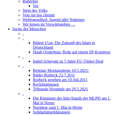
Ruhrchor
Ver
Stem des Volks
Vois sur ton chemin
Weltjugendlied: Jugend aller Nationen
Wir lernen im Vorwärtsgehen …
Sache der Menschen
.
.
Bülent Ucar: Die Zukunft des Islam in
Deutschland
Huub Oosterhuis: Rede auf einem SP-Kongress
.
Isabel Schayani zu 5 Jahre EU-Türkei Deal
.
Beiträge Montagsdemo 10.5.2021:
Bilder Borbeck 23.7.2011
Borbeck gesehen am 10.Juli.2011
Recklinghausen
Tribunale Hospitale am 29.5.2021
.
Die Räumung des Info-Stands der MLPD am 1.
Mai in Herne
Nachlese zum 1. Mai in Herne
Solidaritätserklärungen