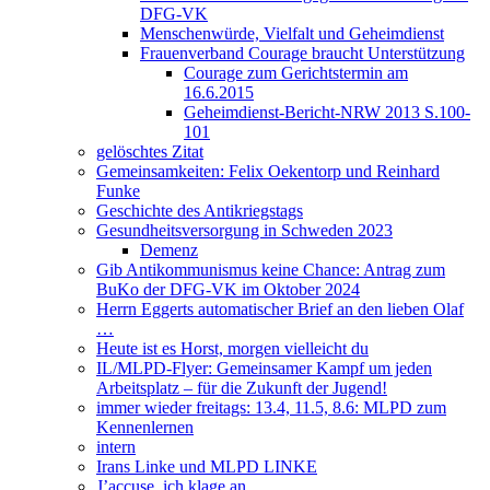
DFG-VK
Menschenwürde, Vielfalt und Geheimdienst
Frauenverband Courage braucht Unterstützung
Courage zum Gerichtstermin am
16.6.2015
Geheimdienst-Bericht-NRW 2013 S.100-
101
gelöschtes Zitat
Gemeinsamkeiten: Felix Oekentorp und Reinhard
Funke
Geschichte des Antikriegstags
Gesundheitsversorgung in Schweden 2023
Demenz
Gib Antikommunismus keine Chance: Antrag zum
BuKo der DFG-VK im Oktober 2024
Herrn Eggerts automatischer Brief an den lieben Olaf
…
Heute ist es Horst, morgen vielleicht du
IL/MLPD-Flyer: Gemeinsamer Kampf um jeden
Arbeitsplatz – für die Zukunft der Jugend!
immer wieder freitags: 13.4, 11.5, 8.6: MLPD zum
Kennenlernen
intern
Irans Linke und MLPD LINKE
J’accuse, ich klage an