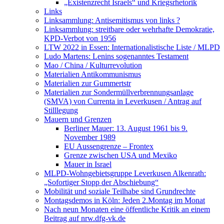
„Existenzrecht Israels“ und Kriegsrhetorik
Links
Linksammlung: Antisemitismus von links ?
Linksammlung: streitbare oder wehrhafte Demokratie,
KPD-Verbot von 1956
LTW 2022 in Essen: Internationalistische Liste / MLPD
Ludo Martens: Lenins sogenanntes Testament
Mao / China / Kulturrevolution
Materialien Antikommunismus
Materialien zur Gummertstr
Materialien zur Sondermüllverbrennungsanlage
(SMVA) von Currenta in Leverkusen / Antrag auf
Stilllegung
Mauern und Grenzen
Berliner Mauer: 13. August 1961 bis 9.
November 1989
EU Aussengrenze – Frontex
Grenze zwischen USA und Mexiko
Mauer in Israel
MLPD-Wohngebietsgruppe Leverkusen Alkenrath:
„Sofortiger Stopp der Abschiebung“
Mobilität und soziale Teilhabe sind Grundrechte
Montagsdemos in Köln: Jeden 2.Montag im Monat
Nach neun Monaten eine öffentliche Kritik an einem
Beitrag auf nrw.dfg-vk.de