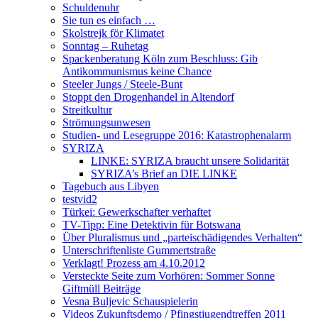
Schuldenuhr
Sie tun es einfach …
Skolstrejk för Klimatet
Sonntag – Ruhetag
Spackenberatung Köln zum Beschluss: Gib
Antikommunismus keine Chance
Steeler Jungs / Steele-Bunt
Stoppt den Drogenhandel in Altendorf
Streitkultur
Strömungsunwesen
Studien- und Lesegruppe 2016: Katastrophenalarm
SYRIZA
LINKE: SYRIZA braucht unsere Solidarität
SYRIZA’s Brief an DIE LINKE
Tagebuch aus Libyen
testvid2
Türkei: Gewerkschafter verhaftet
TV-Tipp: Eine Detektivin für Botswana
Über Pluralismus und „parteischädigendes Verhalten“
Unterschriftenliste Gummertstraße
Verklagt! Prozess am 4.10.2012
Versteckte Seite zum Vorhören: Sommer Sonne
Giftmüll Beiträge
Vesna Buljevic Schauspielerin
Videos Zukunftsdemo / Pfingstjugendtreffen 2011