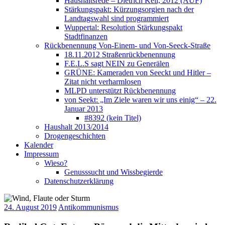
Haushaltsrede – Dietrich Keil, 2012 (AUF)
Stärkungspakt: Kürzungsorgien nach der
Landtagswahl sind programmiert
Wuppertal: Resolution Stärkungspakt
Stadtfinanzen
Rückbenennung Von-Einem- und Von-Seeck-Straße
18.11.2012 Straßenrückbenennung
F.E.L.S sagt NEIN zu Generälen
GRÜNE: Kameraden von Seeckt und Hitler –
Zitat nicht verharmlosen
MLPD unterstützt Rückbenennung
von Seekt: „Im Ziele waren wir uns einig“ – 22.
Januar 2013
#8392 (kein Titel)
Haushalt 2013/2014
Drogengeschichten
Kalender
Impressum
Wieso?
Genusssucht und Wissbegierde
Datenschutzerklärung
24. August 2019
Antikommunismus