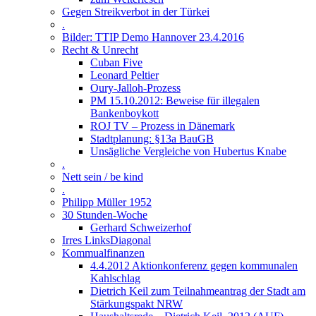
Gegen Streikverbot in der Türkei
.
Bilder: TTIP Demo Hannover 23.4.2016
Recht & Unrecht
Cuban Five
Leonard Peltier
Oury-Jalloh-Prozess
PM 15.10.2012: Beweise für illegalen
Bankenboykott
ROJ TV – Prozess in Dänemark
Stadtplanung: §13a BauGB
Unsägliche Vergleiche von Hubertus Knabe
.
Nett sein / be kind
.
Philipp Müller 1952
30 Stunden-Woche
Gerhard Schweizerhof
Irres LinksDiagonal
Kommualfinanzen
4.4.2012 Aktionkonferenz gegen kommunalen
Kahlschlag
Dietrich Keil zum Teilnahmeantrag der Stadt am
Stärkungspakt NRW