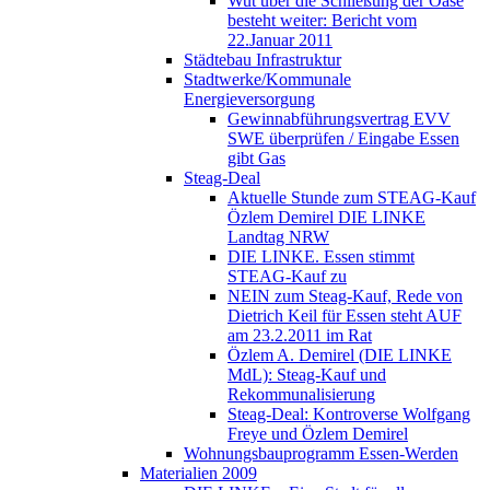
Wut über die Schließung der Oase
besteht weiter: Bericht vom
22.Januar 2011
Städtebau Infrastruktur
Stadtwerke/Kommunale
Energieversorgung
Gewinnabführungsvertrag EVV
SWE überprüfen / Eingabe Essen
gibt Gas
Steag-Deal
Aktuelle Stunde zum STEAG-Kauf
Özlem Demirel DIE LINKE
Landtag NRW
DIE LINKE. Essen stimmt
STEAG-Kauf zu
NEIN zum Steag-Kauf, Rede von
Dietrich Keil für Essen steht AUF
am 23.2.2011 im Rat
Özlem A. Demirel (DIE LINKE
MdL): Steag-Kauf und
Rekommunalisierung
Steag-Deal: Kontroverse Wolfgang
Freye und Özlem Demirel
Wohnungsbauprogramm Essen-Werden
Materialien 2009