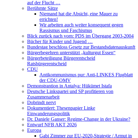
auf der Flucht …
Berühmte Sätze
Niemand hat die Absicht, eine Mauer zu
errichten!
Wir arbeiten auch weiter konsequent gegen
Rassismus und Faschismus
Blick zurück nach vorn: PDS im Übergang 2003-2004
Bücher für Kinder und Jugend …
Bundestag beschloss Gesetz zur Bestandsdatenauskunft
Bürgerbegehren unterstützt „kulturgut Essen“
Bürgerbeteiligung Bürgerentscheid
Ratsbürgerentscheid
CDU
Antikommunismus pur: Anti-LINKES Flugblatt
der CDU-OMV
Demonstrantion in Antalya: Hükümet Istafa
Deutsche Linkspartei und SP profitieren von
Zusammenarbeit
Dobrindt nervt
Dokumentiert: Thesenpapier Linke
Einwanderungspolitik
Dr. Daniele Ganser: Regime-Change in der Ukraine?
Entwurf NFB AKT 2026
Europa
Gabi Zimmer zur EU-2020-Strategie / Armut in