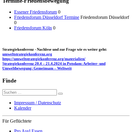
Termine-Friedensbewegung
Essener Friedensforum
0
Friedensforum Düsseldorf Termine
Friedensforum Düsseldorf
0
Friedensforum Köln
0
Strategiekonferenz - Nachlese und zur Frage wie es weiter geht:
umweltstrategiekonferenz.org
https://umweltstrategiekonferenz.org/materialien/
Strategiekonferenz 20.4 – 21.4.2024 in Potsdam: Arbeiter- und
Umweltbewegung: Gemeinsam – Weltweit
Finde
Suche
nach:
Impressum / Datenschutz
Kalender
Für Geflüchtete
Pro Asyl Essen