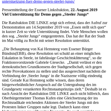
unterstuetzung-fuer-demo-gegen-steeler-jungs/
Pressemitteilung der Essener Linksfraktion,
22. August 2019
Viel Unterstützung für Demo gegen „Steeler Jungs“
Die Ratsfraktion DIE LINKE zeigt sich erfreut, dass der Aufruf zur
Demonstration am 14.September 2019 von „Essen stellt sich quer“
in kurzer Zeit so viele Unterstützung findet. Viele Menschen wollen
den sog. „Steeler Jungs“ entgegentreten. Das hat der Rat der Stadt
im Mai völlig zu Recht mit seiner Resolution unterstützt.
„Die Behauptung von Kai Hemsteeg vom Essener Bürger
Bündnis(EBB), diese Resolution sei schuld an einer möglichen
Eskalation in Steele, ist fahrlässige Geschichtsklitterung“, so die
Fraktionsvorsitzende Gabriele Giesecke. „Damit verlässt er den
demokratischen Grundkonsens der Stadtgesellschaft, sich gegen
rechte Provokationen zu stellen und das ausgerechnet nachdem die
Verbindung der ,Steeler Jungs‘ in die Naziszene völlig eindeutig
sind. Gerade Kai Hemsteeg sollte wissen, dass deren
bürgerwehrähnlicher Anspruch auf die Untergrabung des im
Grundgesetz verankerten Rechtsstaatsprinzips zielt.“ Deshalb ist es
nach Ansicht der Ratsfraktion DIE LINKE auch nicht hilfreich, dass
Oberbürgermeister Thomas Kufen eine Gleichsetzung der ins
Rechtsradikale reichenden Aktionen der Steeler Jungs mit den
Protesten linker Gruppen nahe legt. Dadurch kann einer