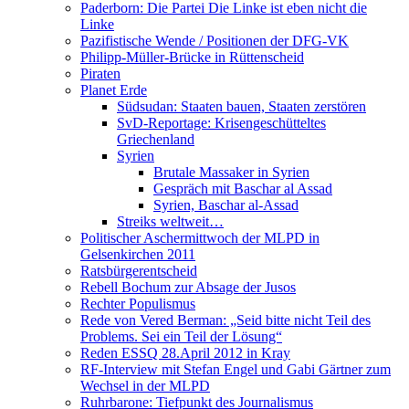
Paderborn: Die Partei Die Linke ist eben nicht die
Linke
Pazifistische Wende / Positionen der DFG-VK
Philipp-Müller-Brücke in Rüttenscheid
Piraten
Planet Erde
Südsudan: Staaten bauen, Staaten zerstören
SvD-Reportage: Krisengeschütteltes
Griechenland
Syrien
Brutale Massaker in Syrien
Gespräch mit Baschar al Assad
Syrien, Baschar al-Assad
Streiks weltweit…
Politischer Aschermittwoch der MLPD in
Gelsenkirchen 2011
Ratsbürgerentscheid
Rebell Bochum zur Absage der Jusos
Rechter Populismus
Rede von Vered Berman: „Seid bitte nicht Teil des
Problems. Sei ein Teil der Lösung“
Reden ESSQ 28.April 2012 in Kray
RF-Interview mit Stefan Engel und Gabi Gärtner zum
Wechsel in der MLPD
Ruhrbarone: Tiefpunkt des Journalismus