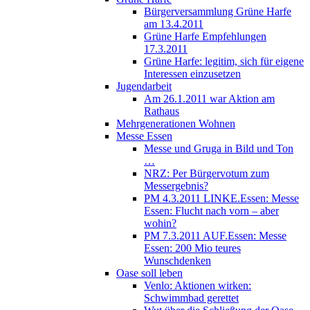
Bürgerversammlung Grüne Harfe
am 13.4.2011
Grüne Harfe Empfehlungen
17.3.2011
Grüne Harfe: legitim, sich für eigene
Interessen einzusetzen
Jugendarbeit
Am 26.1.2011 war Aktion am
Rathaus
Mehrgenerationen Wohnen
Messe Essen
Messe und Gruga in Bild und Ton
…
NRZ: Per Bürgervotum zum
Messergebnis?
PM 4.3.2011 LINKE.Essen: Messe
Essen: Flucht nach vorn – aber
wohin?
PM 7.3.2011 AUF.Essen: Messe
Essen: 200 Mio teures
Wunschdenken
Oase soll leben
Venlo: Aktionen wirken:
Schwimmbad gerettet