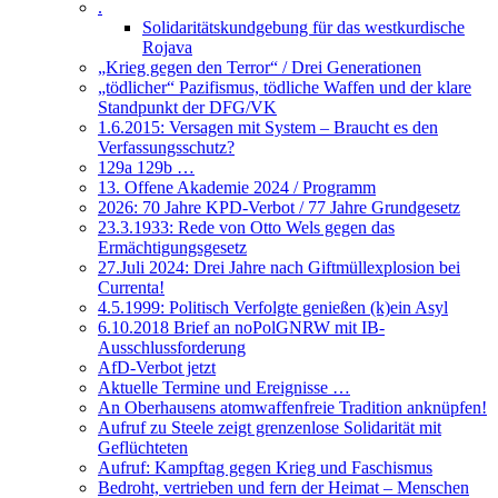
.
Solidaritätskundgebung für das westkurdische
Rojava
„Krieg gegen den Terror“ / Drei Generationen
„tödlicher“ Pazifismus, tödliche Waffen und der klare
Standpunkt der DFG/VK
1.6.2015: Versagen mit System – Braucht es den
Verfassungsschutz?
129a 129b …
13. Offene Akademie 2024 / Programm
2026: 70 Jahre KPD-Verbot / 77 Jahre Grundgesetz
23.3.1933: Rede von Otto Wels gegen das
Ermächtigungsgesetz
27.Juli 2024: Drei Jahre nach Giftmüllexplosion bei
Currenta!
4.5.1999: Politisch Verfolgte genießen (k)ein Asyl
6.10.2018 Brief an noPolGNRW mit IB-
Ausschlussforderung
AfD-Verbot jetzt
Aktuelle Termine und Ereignisse …
An Oberhausens atomwaffenfreie Tradition anknüpfen!
Aufruf zu Steele zeigt grenzenlose Solidarität mit
Geflüchteten
Aufruf: Kampftag gegen Krieg und Faschismus
Bedroht, vertrieben und fern der Heimat – Menschen