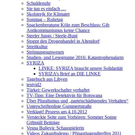
Schuldenuhr
Sie tun es einfach …
Skolstrejk för Klimatet
Sonntag – Ruhetag
Spackenberatung Köln zum Beschluss: Gib
Antikommunismus keine Chance
Steeler Jungs / Steele-Bunt
Stoppt den Drogenhandel in Altendorf
Streitkultur
Strömungsunwesen
Studien- und Lesegruppe 2016: Katastrophenalarm
SYRIZA
LINKE: SYRIZA braucht unsere Solidarität
SYRIZA’s Brief an DIE LINKE
Tagebuch aus Libyen
testvid2
Türkei: Gewerkschafter verhaftet
TV-Tipp: Eine Detektivin für Botswana
Über Pluralismus und „parteischädigendes Verhalten“
Unterschriftenliste Gummertstraße
Verklagt! Prozess am 4.10.2012
Versteckte Seite zum Vorhören: Sommer Sonne
Giftmüll Beiträge
Vesna Buljevic Schauspielerin
Videos Zukunftsdemo / Pfingstjugendtreffen 2011