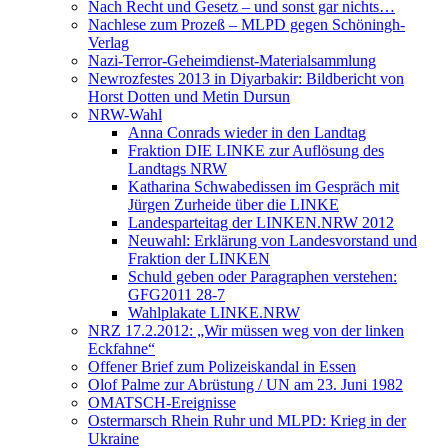
Nach Recht und Gesetz – und sonst gar nichts…
Nachlese zum Prozeß – MLPD gegen Schöningh-
Verlag
Nazi-Terror-Geheimdienst-Materialsammlung
Newrozfestes 2013 in Diyarbakir: Bildbericht von
Horst Dotten und Metin Dursun
NRW-Wahl
Anna Conrads wieder in den Landtag
Fraktion DIE LINKE zur Auflösung des
Landtags NRW
Katharina Schwabedissen im Gespräch mit
Jürgen Zurheide über die LINKE
Landesparteitag der LINKEN.NRW 2012
Neuwahl: Erklärung von Landesvorstand und
Fraktion der LINKEN
Schuld geben oder Paragraphen verstehen:
GFG2011 28-7
Wahlplakate LINKE.NRW
NRZ 17.2.2012: „Wir müssen weg von der linken
Eckfahne“
Offener Brief zum Polizeiskandal in Essen
Olof Palme zur Abrüstung / UN am 23. Juni 1982
OMATSCH-Ereignisse
Ostermarsch Rhein Ruhr und MLPD: Krieg in der
Ukraine