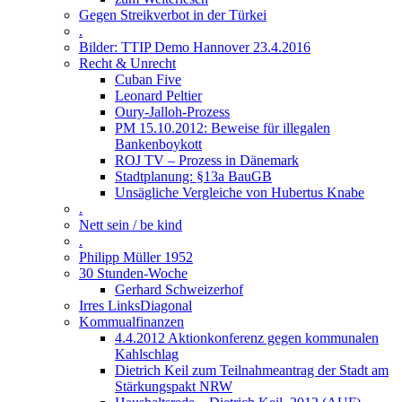
Gegen Streikverbot in der Türkei
.
Bilder: TTIP Demo Hannover 23.4.2016
Recht & Unrecht
Cuban Five
Leonard Peltier
Oury-Jalloh-Prozess
PM 15.10.2012: Beweise für illegalen
Bankenboykott
ROJ TV – Prozess in Dänemark
Stadtplanung: §13a BauGB
Unsägliche Vergleiche von Hubertus Knabe
.
Nett sein / be kind
.
Philipp Müller 1952
30 Stunden-Woche
Gerhard Schweizerhof
Irres LinksDiagonal
Kommualfinanzen
4.4.2012 Aktionkonferenz gegen kommunalen
Kahlschlag
Dietrich Keil zum Teilnahmeantrag der Stadt am
Stärkungspakt NRW