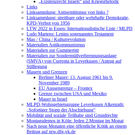
„Existenzrecht Israels“ und Kriegsrhetorik
Links
Linksammlung: Antisemitismus von links ?
Linksammlung: streitbare oder wehrhafte Demokratie,
KPD-Verbot von 1956
LTW 2022 in Essen: Internationalistische Liste / MLPD
Ludo Martens: Lenins sogenanntes Testament
Mao / China / Kulturrevolution
Materialien Antikommunismus
Materialien zur Gummertstr
Materialien zur Sondermüllverbrennungsanlage
(SMVA) von Currenta in Leverkusen / Antrag auf
Stilllegung
Mauern und Grenzen
Berliner Mauer: 13. August 1961 bis 9.
November 1989
EU Aussengrenze – Frontex
Grenze zwischen USA und Mexiko
Mauer in Israel
MLPD-Wohngebietsgruppe Leverkusen Alkenrath:
„Sofortiger Stopp der Abschiebung“
Mobilität und soziale Teilhabe sind Grundrechte
Montagsdemos in Köln: Jeden 2.Montag im Monat
Nach neun Monaten eine öffentliche Kritik an einem
Beitrag auf nrw.dfg-vk.de