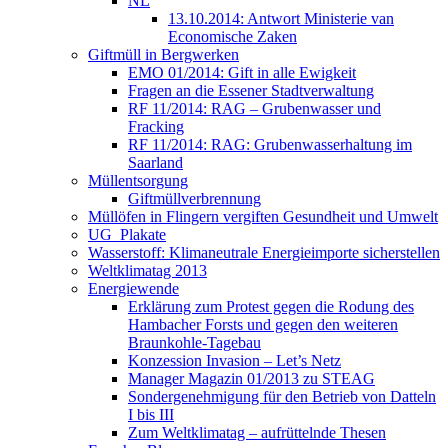
NL
13.10.2014: Antwort Ministerie van
Economische Zaken
Giftmüll in Bergwerken
EMO 01/2014: Gift in alle Ewigkeit
Fragen an die Essener Stadtverwaltung
RF 11/2014: RAG – Grubenwasser und
Fracking
RF 11/2014: RAG: Grubenwasserhaltung im
Saarland
Müllentsorgung
Giftmüllverbrennung
Müllöfen in Flingern vergiften Gesundheit und Umwelt
UG_Plakate
Wasserstoff: Klimaneutrale Energieimporte sicherstellen
Weltklimatag 2013
Energiewende
Erklärung zum Protest gegen die Rodung des
Hambacher Forsts und gegen den weiteren
Braunkohle-Tagebau
Konzession Invasion – Let’s Netz
Manager Magazin 01/2013 zu STEAG
Sondergenehmigung für den Betrieb von Datteln
I bis III
Zum Weltklimatag – aufrüttelnde Thesen