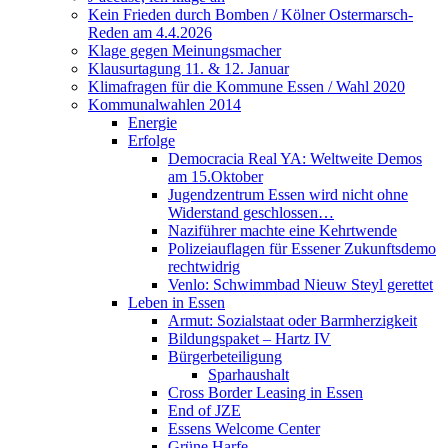
Kein Frieden durch Bomben / Kölner Ostermarsch-
Reden am 4.4.2026
Klage gegen Meinungsmacher
Klausurtagung 11. & 12. Januar
Klimafragen für die Kommune Essen / Wahl 2020
Kommunalwahlen 2014
Energie
Erfolge
Democracia Real YA: Weltweite Demos
am 15.Oktober
Jugendzentrum Essen wird nicht ohne
Widerstand geschlossen…
Naziführer machte eine Kehrtwende
Polizeiauflagen für Essener Zukunftsdemo
rechtwidrig
Venlo: Schwimmbad Nieuw Steyl gerettet
Leben in Essen
Armut: Sozialstaat oder Barmherzigkeit
Bildungspaket – Hartz IV
Bürgerbeteiligung
Sparhaushalt
Cross Border Leasing in Essen
End of JZE
Essens Welcome Center
Grüne Harfe