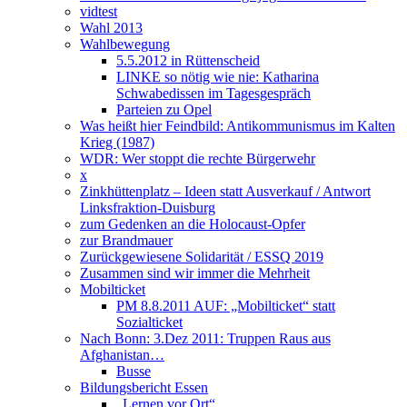
vidtest
Wahl 2013
Wahlbewegung
5.5.2012 in Rüttenscheid
LINKE so nötig wie nie: Katharina
Schwabedissen im Tagesgespräch
Parteien zu Opel
Was heißt hier Feindbild: Antikommunismus im Kalten
Krieg (1987)
WDR: Wer stoppt die rechte Bürgerwehr
x
Zinkhüttenplatz – Ideen statt Ausverkauf / Antwort
Linksfraktion-Duisburg
zum Gedenken an die Holocaust-Opfer
zur Brandmauer
Zurückgewiesene Solidarität / ESSQ 2019
Zusammen sind wir immer die Mehrheit
Mobilticket
PM 8.8.2011 AUF: „Mobilticket“ statt
Sozialticket
Nach Bonn: 3.Dez 2011: Truppen Raus aus
Afghanistan…
Busse
Bildungsbericht Essen
„Lernen vor Ort“