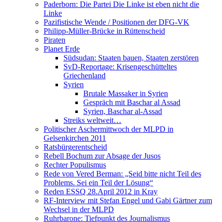
Paderborn: Die Partei Die Linke ist eben nicht die
Linke
Pazifistische Wende / Positionen der DFG-VK
Philipp-Müller-Brücke in Rüttenscheid
Piraten
Planet Erde
Südsudan: Staaten bauen, Staaten zerstören
SvD-Reportage: Krisengeschütteltes
Griechenland
Syrien
Brutale Massaker in Syrien
Gespräch mit Baschar al Assad
Syrien, Baschar al-Assad
Streiks weltweit…
Politischer Aschermittwoch der MLPD in
Gelsenkirchen 2011
Ratsbürgerentscheid
Rebell Bochum zur Absage der Jusos
Rechter Populismus
Rede von Vered Berman: „Seid bitte nicht Teil des
Problems. Sei ein Teil der Lösung“
Reden ESSQ 28.April 2012 in Kray
RF-Interview mit Stefan Engel und Gabi Gärtner zum
Wechsel in der MLPD
Ruhrbarone: Tiefpunkt des Journalismus