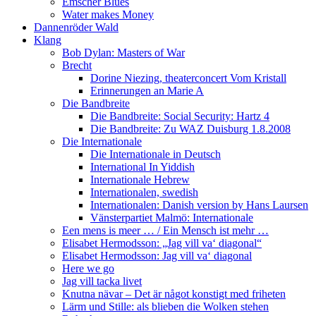
Emscher Blues
Water makes Money
Dannenröder Wald
Klang
Bob Dylan: Masters of War
Brecht
Dorine Niezing, theaterconcert Vom Kristall
Erinnerungen an Marie A
Die Bandbreite
Die Bandbreite: Social Security: Hartz 4
Die Bandbreite: Zu WAZ Duisburg 1.8.2008
Die Internationale
Die Internationale in Deutsch
International In Yiddish
Internationale Hebrew
Internationalen, swedish
Internationalen: Danish version by Hans Laursen
Vänsterpartiet Malmö: Internationale
Een mens is meer … / Ein Mensch ist mehr …
Elisabet Hermodsson: „Jag vill va‘ diagonal“
Elisabet Hermodsson: Jag vill va‘ diagonal
Here we go
Jag vill tacka livet
Knutna nävar – Det är något konstigt med friheten
Lärm und Stille: als blieben die Wolken stehen