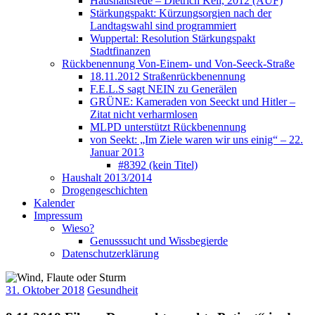
Haushaltsrede – Dietrich Keil, 2012 (AUF)
Stärkungspakt: Kürzungsorgien nach der
Landtagswahl sind programmiert
Wuppertal: Resolution Stärkungspakt
Stadtfinanzen
Rückbenennung Von-Einem- und Von-Seeck-Straße
18.11.2012 Straßenrückbenennung
F.E.L.S sagt NEIN zu Generälen
GRÜNE: Kameraden von Seeckt und Hitler –
Zitat nicht verharmlosen
MLPD unterstützt Rückbenennung
von Seekt: „Im Ziele waren wir uns einig“ – 22.
Januar 2013
#8392 (kein Titel)
Haushalt 2013/2014
Drogengeschichten
Kalender
Impressum
Wieso?
Genusssucht und Wissbegierde
Datenschutzerklärung
31. Oktober 2018
Gesundheit