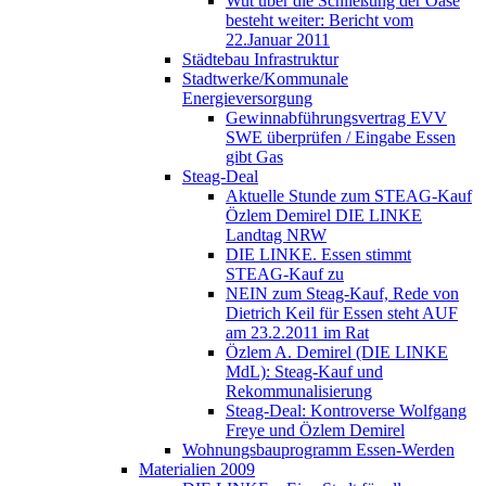
Wut über die Schließung der Oase
besteht weiter: Bericht vom
22.Januar 2011
Städtebau Infrastruktur
Stadtwerke/Kommunale
Energieversorgung
Gewinnabführungsvertrag EVV
SWE überprüfen / Eingabe Essen
gibt Gas
Steag-Deal
Aktuelle Stunde zum STEAG-Kauf
Özlem Demirel DIE LINKE
Landtag NRW
DIE LINKE. Essen stimmt
STEAG-Kauf zu
NEIN zum Steag-Kauf, Rede von
Dietrich Keil für Essen steht AUF
am 23.2.2011 im Rat
Özlem A. Demirel (DIE LINKE
MdL): Steag-Kauf und
Rekommunalisierung
Steag-Deal: Kontroverse Wolfgang
Freye und Özlem Demirel
Wohnungsbauprogramm Essen-Werden
Materialien 2009