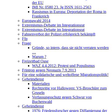
der EU
IMI Nr. 0580 23. Jg ISSN 1611-2563
Rassismus in Europa: Deportation der Roma in
Frankreich
Europawahl 2014
Extremismus-Debatte im Integrationsrat
Extremismus-Debatte im Integrationsrat
Fahnenverbot der Polizei erfolgreich bekämpft
Ffp
Frage
Gründe, so intern, dass sie nicht verraten werden
…
Warum ?
Freizeitbad Oase
WAZ 4.4.2012: Protest und Populismus
Frintrop gegen Neonazis 7.9.2013
Für eine solidarische und weltoffene Migrationspolitik!
Geheimdienst
Materialien
Rechtzeitig vor Halloween: VS-Broschüre zum
Gruseln
Verfassungsschutz gegen Schwur von
Buchenwald
Geheimdienst
1976: Friedensforscher gegen Diffamierung der