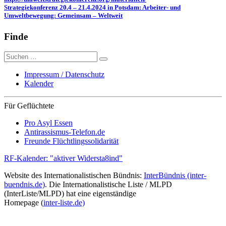
Strategiekonferenz 20.4 – 21.4.2024 in Potsdam: Arbeiter- und
Umweltbewegung: Gemeinsam – Weltweit
Finde
Suche
nach:
Impressum / Datenschutz
Kalender
Für Geflüchtete
Pro Asyl Essen
Antirassismus-Telefon.de
Freunde Flüchtlingssolidarität
RF-Kalender: "aktiver Widersta8ind"
Website des Internationalistischen Bündnis:
InterBündnis (inter-
buendnis.de)
. Die Internationalistische Liste / MLPD
(InterListe/MLPD) hat eine eigenständige
Homepage (
inter-liste.de)