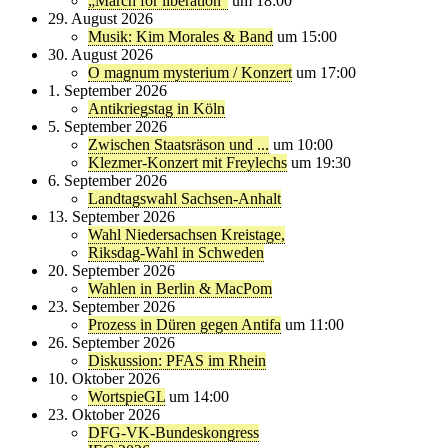
„March for liberation"
um 18:00
29. August 2026
Musik: Kim Morales & Band
um 15:00
30. August 2026
O magnum mysterium / Konzert
um 17:00
1. September 2026
Antikriegstag in Köln
5. September 2026
Zwischen Staatsräson und ...
um 10:00
Klezmer-Konzert mit Freylechs
um 19:30
6. September 2026
Landtagswahl Sachsen-Anhalt
13. September 2026
Wahl Niedersachsen Kreistage,
Riksdag-Wahl in Schweden
20. September 2026
Wahlen in Berlin & MacPom
23. September 2026
Prozess in Düren gegen Antifa
um 11:00
26. September 2026
Diskussion: PFAS im Rhein
10. Oktober 2026
WortspieGL
um 14:00
23. Oktober 2026
DFG-VK-Bundeskongress