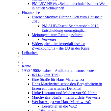
PM LSV-NRW: „Sekundarschule“ ist alter Wein
in neuen Schläuchen
Finanzkrise
Essener Stadtrat: Dietrich Keil zum Haushalt
2012
PM AUF-Essen: Stadthaushalt 2012:
Entschuldung unumgänglich
Meinungen zum Rettungsschirm
Verweise
Widersprüche im imperialistischen
Zweckbündnis – die EU in der Krise
Leiharbeit
.
.
Rente
1950-1960er Jahre – Antikommunismus heute
#2114 (kein Titel)
Eine Straße für Hans Marchwitza
Hans Marchwitza setzte den Bergarbeitern in
Essen ein literarisches Denkmal
Linke Literatur und Medien vor 90 Jahren
Marchwitza-Straße – fragwürdige Vorwürfe
Wer hat Angst vor Hans Marchwitza?
Leserbrief an die WAZ
zum Weiterlesen