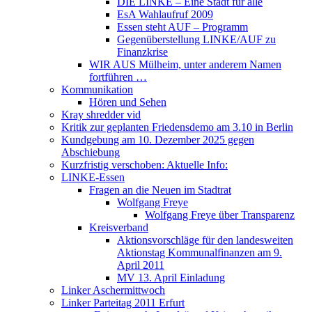
DIE LINKE – Eine Stadt für alle
EsA Wahlaufruf 2009
Essen steht AUF – Programm
Gegenüberstellung LINKE/AUF zu
Finanzkrise
WIR AUS Mülheim, unter anderem Namen
fortführen …
Kommunikation
Hören und Sehen
Kray shredder vid
Kritik zur geplanten Friedensdemo am 3.10 in Berlin
Kundgebung am 10. Dezember 2025 gegen
Abschiebung
Kurzfristig verschoben: Aktuelle Info:
LINKE-Essen
Fragen an die Neuen im Stadtrat
Wolfgang Freye
Wolfgang Freye über Transparenz
Kreisverband
Aktionsvorschläge für den landesweiten
Aktionstag Kommunalfinanzen am 9.
April 2011
MV 13. April Einladung
Linker Aschermittwoch
Linker Parteitag 2011 Erfurt