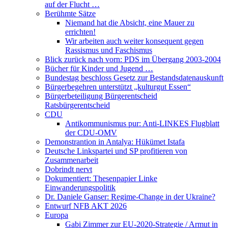
auf der Flucht …
Berühmte Sätze
Niemand hat die Absicht, eine Mauer zu
errichten!
Wir arbeiten auch weiter konsequent gegen
Rassismus und Faschismus
Blick zurück nach vorn: PDS im Übergang 2003-2004
Bücher für Kinder und Jugend …
Bundestag beschloss Gesetz zur Bestandsdatenauskunft
Bürgerbegehren unterstützt „kulturgut Essen“
Bürgerbeteiligung Bürgerentscheid
Ratsbürgerentscheid
CDU
Antikommunismus pur: Anti-LINKES Flugblatt
der CDU-OMV
Demonstrantion in Antalya: Hükümet Istafa
Deutsche Linkspartei und SP profitieren von
Zusammenarbeit
Dobrindt nervt
Dokumentiert: Thesenpapier Linke
Einwanderungspolitik
Dr. Daniele Ganser: Regime-Change in der Ukraine?
Entwurf NFB AKT 2026
Europa
Gabi Zimmer zur EU-2020-Strategie / Armut in