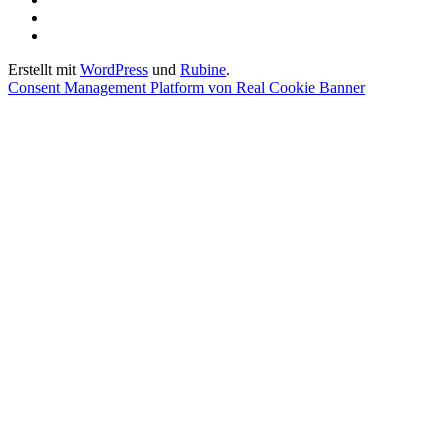
Einstellungen
Historie
ändern
der
Einwilligungen
Privatsphäre-
widerrufen
Erstellt mit
WordPress
und
Rubine
.
Einstellungen
Consent Management Platform von Real Cookie Banner