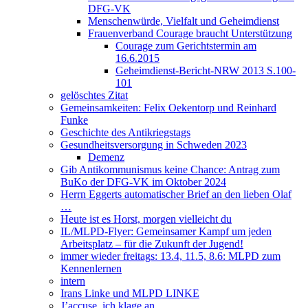
DFG-VK
Menschenwürde, Vielfalt und Geheimdienst
Frauenverband Courage braucht Unterstützung
Courage zum Gerichtstermin am
16.6.2015
Geheimdienst-Bericht-NRW 2013 S.100-
101
gelöschtes Zitat
Gemeinsamkeiten: Felix Oekentorp und Reinhard
Funke
Geschichte des Antikriegstags
Gesundheitsversorgung in Schweden 2023
Demenz
Gib Antikommunismus keine Chance: Antrag zum
BuKo der DFG-VK im Oktober 2024
Herrn Eggerts automatischer Brief an den lieben Olaf
…
Heute ist es Horst, morgen vielleicht du
IL/MLPD-Flyer: Gemeinsamer Kampf um jeden
Arbeitsplatz – für die Zukunft der Jugend!
immer wieder freitags: 13.4, 11.5, 8.6: MLPD zum
Kennenlernen
intern
Irans Linke und MLPD LINKE
J’accuse, ich klage an