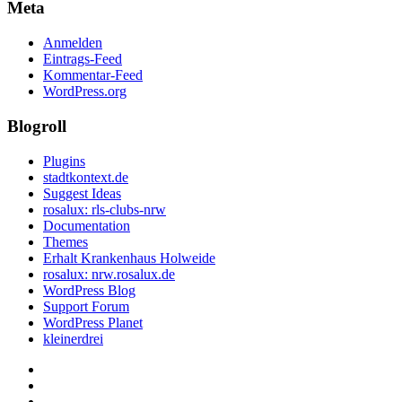
Meta
Anmelden
Eintrags-Feed
Kommentar-Feed
WordPress.org
Blogroll
Plugins
stadtkontext.de
Suggest Ideas
rosalux: rls-clubs-nrw
Documentation
Themes
Erhalt Krankenhaus Holweide
rosalux: nrw.rosalux.de
WordPress Blog
Support Forum
WordPress Planet
kleinerdrei
Startseite
Datenschutzerklärung
Privatsphäre-