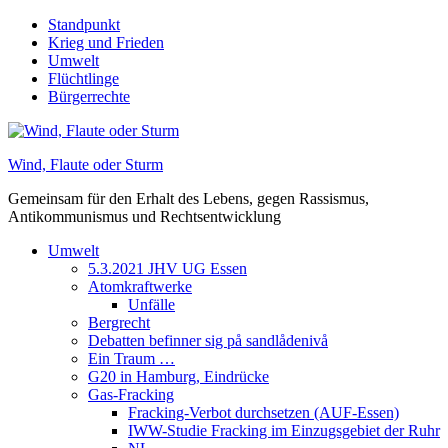
Skip
Standpunkt
to
Krieg und Frieden
content
Umwelt
Flüchtlinge
Bürgerrechte
Wind, Flaute oder Sturm
Gemeinsam für den Erhalt des Lebens, gegen Rassismus,
Antikommunismus und Rechtsentwicklung
Umwelt
5.3.2021 JHV UG Essen
Atomkraftwerke
Unfälle
Bergrecht
Debatten befinner sig på sandlådenivå
Ein Traum …
G20 in Hamburg, Eindrücke
Gas-Fracking
Fracking-Verbot durchsetzen (AUF-Essen)
IWW-Studie Fracking im Einzugsgebiet der Ruhr