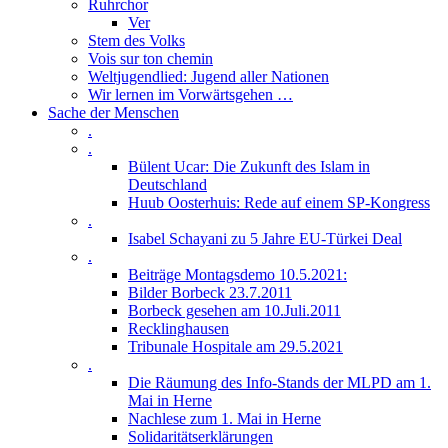
Ruhrchor
Ver
Stem des Volks
Vois sur ton chemin
Weltjugendlied: Jugend aller Nationen
Wir lernen im Vorwärtsgehen …
Sache der Menschen
.
.
Bülent Ucar: Die Zukunft des Islam in
Deutschland
Huub Oosterhuis: Rede auf einem SP-Kongress
.
Isabel Schayani zu 5 Jahre EU-Türkei Deal
.
Beiträge Montagsdemo 10.5.2021:
Bilder Borbeck 23.7.2011
Borbeck gesehen am 10.Juli.2011
Recklinghausen
Tribunale Hospitale am 29.5.2021
.
Die Räumung des Info-Stands der MLPD am 1.
Mai in Herne
Nachlese zum 1. Mai in Herne
Solidaritätserklärungen