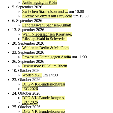
Antikriegstag in Köln
5. September 2026
Zwischen Staatsräson und ...
um 10:00
Klezmer-Konzert mit Freylechs
um 19:30
6. September 2026
Landtagswahl Sachsen-Anhalt
13. September 2026
Wahl Niedersachsen Kreistage,
Riksdag-Wahl in Schweden
20. September 2026
Wahlen in Berlin & MacPom
23. September 2026
Prozess in Düren gegen Antifa
um 11:00
26. September 2026
Diskussion: PFAS im Rhein
10. Oktober 2026
WortspieGL
um 14:00
23. Oktober 2026
DFG-VK-Bundeskongress
IEC 2026
24. Oktober 2026
DFG-VK-Bundeskongress
IEC 2026
25. Oktober 2026
DFG-VK-Bundeskongress