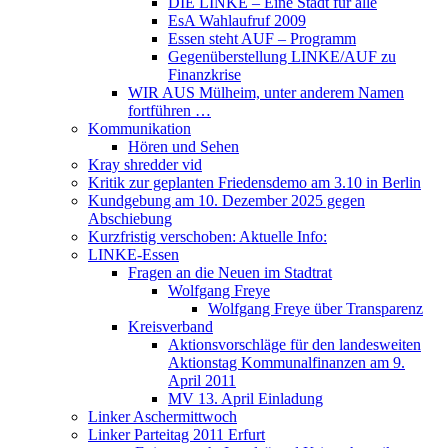
DIE LINKE – Eine Stadt für alle
EsA Wahlaufruf 2009
Essen steht AUF – Programm
Gegenüberstellung LINKE/AUF zu
Finanzkrise
WIR AUS Mülheim, unter anderem Namen
fortführen …
Kommunikation
Hören und Sehen
Kray shredder vid
Kritik zur geplanten Friedensdemo am 3.10 in Berlin
Kundgebung am 10. Dezember 2025 gegen
Abschiebung
Kurzfristig verschoben: Aktuelle Info:
LINKE-Essen
Fragen an die Neuen im Stadtrat
Wolfgang Freye
Wolfgang Freye über Transparenz
Kreisverband
Aktionsvorschläge für den landesweiten
Aktionstag Kommunalfinanzen am 9.
April 2011
MV 13. April Einladung
Linker Aschermittwoch
Linker Parteitag 2011 Erfurt