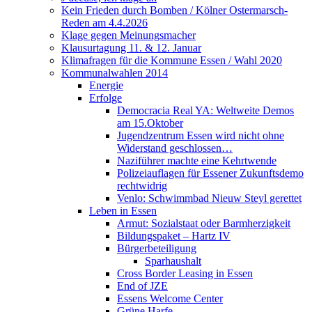
Kein Frieden durch Bomben / Kölner Ostermarsch-
Reden am 4.4.2026
Klage gegen Meinungsmacher
Klausurtagung 11. & 12. Januar
Klimafragen für die Kommune Essen / Wahl 2020
Kommunalwahlen 2014
Energie
Erfolge
Democracia Real YA: Weltweite Demos
am 15.Oktober
Jugendzentrum Essen wird nicht ohne
Widerstand geschlossen…
Naziführer machte eine Kehrtwende
Polizeiauflagen für Essener Zukunftsdemo
rechtwidrig
Venlo: Schwimmbad Nieuw Steyl gerettet
Leben in Essen
Armut: Sozialstaat oder Barmherzigkeit
Bildungspaket – Hartz IV
Bürgerbeteiligung
Sparhaushalt
Cross Border Leasing in Essen
End of JZE
Essens Welcome Center
Grüne Harfe