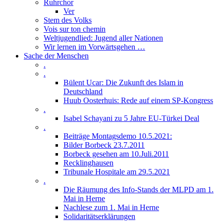
Ruhrchor
Ver
Stem des Volks
Vois sur ton chemin
Weltjugendlied: Jugend aller Nationen
Wir lernen im Vorwärtsgehen …
Sache der Menschen
.
.
Bülent Ucar: Die Zukunft des Islam in
Deutschland
Huub Oosterhuis: Rede auf einem SP-Kongress
.
Isabel Schayani zu 5 Jahre EU-Türkei Deal
.
Beiträge Montagsdemo 10.5.2021:
Bilder Borbeck 23.7.2011
Borbeck gesehen am 10.Juli.2011
Recklinghausen
Tribunale Hospitale am 29.5.2021
.
Die Räumung des Info-Stands der MLPD am 1.
Mai in Herne
Nachlese zum 1. Mai in Herne
Solidaritätserklärungen