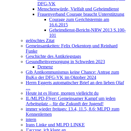
DFG-VK
Menschenwürde, Vielfalt und Geheimdienst
Frauenverband Courage braucht Unterstützung
Courage zum Gerichtstermin am
16.6.2015
Geheimdienst-Bericht-NRW 2013 S.100-
101
gelöschtes Zitat
Gemeinsamkeiten: Felix Oekentorp und Reinhard
Funke
Geschichte des Antikriegstags
Gesundheitsversorgung in Schweden 2023
Demenz
Gib Antikommunismus keine Chance: Antrag zum
BuKo der DFG-VK im Oktober 2024
Herrn Eggerts automatischer Brief an den lieben Olaf
…
Heute ist es Horst, morgen vielleicht du
IL/MLPD-Flyer: Gemeinsamer Kampf um jeden
Arbeitsplatz – für die Zukunft der Jugend!
immer wieder freitags: 13.4, 11.5, 8.6: MLPD zum
Kennenlernen
intern
Irans Linke und MLPD LINKE
J’accuse, ich klage an