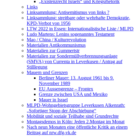
„Existenzrecht Israels“ und Kriegsrhetorik
Links
Linksammlung: Antisemitismus von links ?
Linksammlung: streitbare oder wehrhafte Demokratie,
KPD-Verbot von 1956
LTW 2022 in Essen: Internationalistische Liste / MLPD
Ludo Martens: Lenins sogenanntes Testament
Mao / China / Kulturrevolution
Materialien Antikommunismus
Materialien zur Gummertstr
Materialien zur Sondermüllverbrennungsanlage
(SMVA) von Currenta in Leverkusen / Antrag auf
Stilllegung
Mauern und Grenzen
Berliner Mauer: 13. August 1961 bis 9.
November 1989
EU Aussengrenze – Frontex
Grenze zwischen USA und Mexiko
Mauer in Israel
MLPD-Wohngebietsgruppe Leverkusen Alkenrath:
„Sofortiger Stopp der Abschiebung“
Mobilität und soziale Teilhabe sind Grundrechte
Montagsdemos in Köln: Jeden 2.Montag im Monat
Nach neun Monaten eine öffentliche Kritik an einem
Beitrag auf nrw.dfg-vk.de