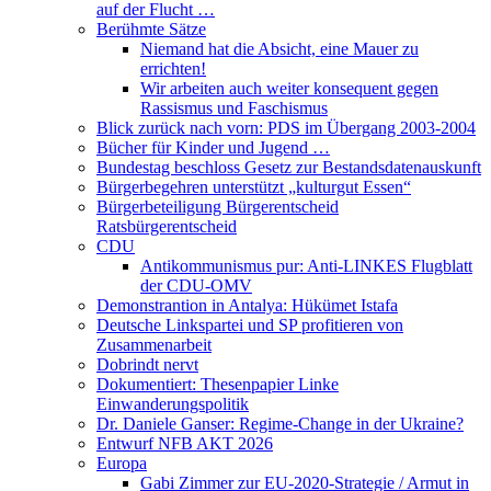
auf der Flucht …
Berühmte Sätze
Niemand hat die Absicht, eine Mauer zu
errichten!
Wir arbeiten auch weiter konsequent gegen
Rassismus und Faschismus
Blick zurück nach vorn: PDS im Übergang 2003-2004
Bücher für Kinder und Jugend …
Bundestag beschloss Gesetz zur Bestandsdatenauskunft
Bürgerbegehren unterstützt „kulturgut Essen“
Bürgerbeteiligung Bürgerentscheid
Ratsbürgerentscheid
CDU
Antikommunismus pur: Anti-LINKES Flugblatt
der CDU-OMV
Demonstrantion in Antalya: Hükümet Istafa
Deutsche Linkspartei und SP profitieren von
Zusammenarbeit
Dobrindt nervt
Dokumentiert: Thesenpapier Linke
Einwanderungspolitik
Dr. Daniele Ganser: Regime-Change in der Ukraine?
Entwurf NFB AKT 2026
Europa
Gabi Zimmer zur EU-2020-Strategie / Armut in