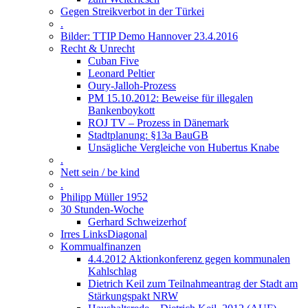
Gegen Streikverbot in der Türkei
.
Bilder: TTIP Demo Hannover 23.4.2016
Recht & Unrecht
Cuban Five
Leonard Peltier
Oury-Jalloh-Prozess
PM 15.10.2012: Beweise für illegalen
Bankenboykott
ROJ TV – Prozess in Dänemark
Stadtplanung: §13a BauGB
Unsägliche Vergleiche von Hubertus Knabe
.
Nett sein / be kind
.
Philipp Müller 1952
30 Stunden-Woche
Gerhard Schweizerhof
Irres LinksDiagonal
Kommualfinanzen
4.4.2012 Aktionkonferenz gegen kommunalen
Kahlschlag
Dietrich Keil zum Teilnahmeantrag der Stadt am
Stärkungspakt NRW