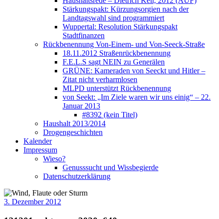
Haushaltsrede – Dietrich Keil, 2012 (AUF)
Stärkungspakt: Kürzungsorgien nach der
Landtagswahl sind programmiert
Wuppertal: Resolution Stärkungspakt
Stadtfinanzen
Rückbenennung Von-Einem- und Von-Seeck-Straße
18.11.2012 Straßenrückbenennung
F.E.L.S sagt NEIN zu Generälen
GRÜNE: Kameraden von Seeckt und Hitler –
Zitat nicht verharmlosen
MLPD unterstützt Rückbenennung
von Seekt: „Im Ziele waren wir uns einig“ – 22.
Januar 2013
#8392 (kein Titel)
Haushalt 2013/2014
Drogengeschichten
Kalender
Impressum
Wieso?
Genusssucht und Wissbegierde
Datenschutzerklärung
3. Dezember 2012