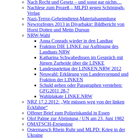
Nach Recht und Gesetz – und sonst gar nichts…
Nachlese zum Prozeß – MLPD gegen Schöningh-
Verlag
Nazi-Terror-Geheimdienst-Materialsammlung
Newrozfestes 2013 in Diyarbakir: Bildbericht von
Horst Dotten und Metin Dursun
NRW-Wahl
Anna Conrads wieder in den Landtag
Fraktion DIE LINKE zur Auflösung des
Landtags NRW
Katharina Schwabedissen im Gespräch mit
Jürgen Zurheide über die LINKE
Landesparteitag der LINKEN.NRW 2012
Neuwahl: Erklärung von Landesvorstand und
Fraktion der LINKEN
Schuld geben oder Paragraphen verstehen:
GFG2011 28-7
Wahlplakate LINKE.NRW
NRZ 17.2.2012: „Wir müssen weg von der linken
Eckfahne“
Offener Brief zum Polizeiskandal in Essen
Olof Palme zur Abrüstung / UN am 23. Juni 1982
OMATSCH-Ereignisse
Ostermarsch Rhein Ruhr und MLPD: Krieg in der
Ukraine