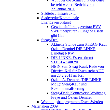
Wut über die Schließung der Oase
besteht weiter: Bericht vom
22.Januar 2011
Städtebau Infrastruktur
Stadtwerke/Kommunale
Energieversorgung
Gewinnabführungsvertrag EVV
SWE überprüfen / Eingabe Essen
gibt Gas
Steag-Deal
Aktuelle Stunde zum STEAG-Kauf
Özlem Demirel DIE LINKE
Landtag NRW
DIE LINKE. Essen stimmt
STEAG-Kauf zu
NEIN zum Steag-Kauf, Rede von
Dietrich Keil für Essen steht AUF
am 23.2.2011 im Rat
Özlem A. Demirel (DIE LINKE
MdL): Steag-Kauf und
Rekommunalisierung
Steag-Deal: Kontroverse Wolfgang
Freye und Özlem Demirel
Wohnungsbauprogramm Essen-Werden
Materialien 2009