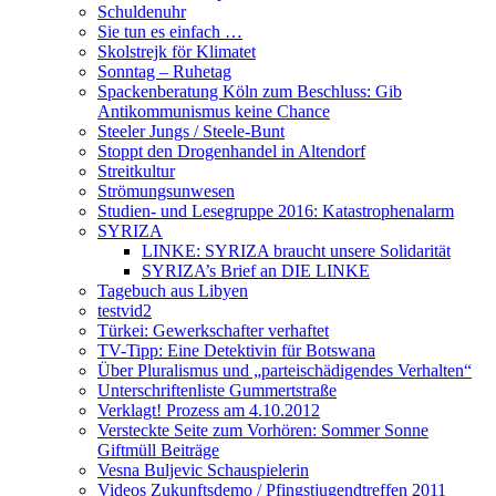
Schuldenuhr
Sie tun es einfach …
Skolstrejk för Klimatet
Sonntag – Ruhetag
Spackenberatung Köln zum Beschluss: Gib
Antikommunismus keine Chance
Steeler Jungs / Steele-Bunt
Stoppt den Drogenhandel in Altendorf
Streitkultur
Strömungsunwesen
Studien- und Lesegruppe 2016: Katastrophenalarm
SYRIZA
LINKE: SYRIZA braucht unsere Solidarität
SYRIZA’s Brief an DIE LINKE
Tagebuch aus Libyen
testvid2
Türkei: Gewerkschafter verhaftet
TV-Tipp: Eine Detektivin für Botswana
Über Pluralismus und „parteischädigendes Verhalten“
Unterschriftenliste Gummertstraße
Verklagt! Prozess am 4.10.2012
Versteckte Seite zum Vorhören: Sommer Sonne
Giftmüll Beiträge
Vesna Buljevic Schauspielerin
Videos Zukunftsdemo / Pfingstjugendtreffen 2011