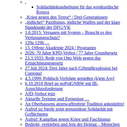
.
Solidaritätskundgebung für das westkurdische
Rojava
„Krieg gegen den Terror“ / Drei Generationen
„tödlicher“ Pazifismus, tödliche Waffen und der klare
Standpunkt der DFG/VK
1.6.2015: Versagen mit System – Braucht es den
Verfassungsschutz?
129a 129b …
13. Offene Akademie 2024 / Programm
2026: 70 Jahre KPD-Verbot / 77 Jahre Grundgesetz
23.3.1933: Rede von Otto Wels gegen das
Ermächtigungsgesetz
27.Juli 2024: Drei Jahre nach Giftmüllexplosion bei
Currenta!
4.5.1999: Politisch Verfolgte genießen (k)ein Asyl
6.10.2018 Brief an noPolGNRW mit IB-
Ausschlussforderung
AfD-Verbot jetzt
Aktuelle Termine und Ereignisse …
An Oberhausens atomwaffenfreie Tradition anknüpfen!
Aufruf zu Steele zeigt grenzenlose Solidarität mit
Geflüchteten
Aufruf: Kampftag gegen Krieg und Faschismus
Bedroht, vertrieben und fern der Heimat – Menschen