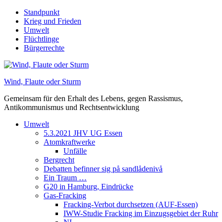
Skip
Standpunkt
to
Krieg und Frieden
content
Umwelt
Flüchtlinge
Bürgerrechte
Wind, Flaute oder Sturm
Gemeinsam für den Erhalt des Lebens, gegen Rassismus,
Antikommunismus und Rechtsentwicklung
Umwelt
5.3.2021 JHV UG Essen
Atomkraftwerke
Unfälle
Bergrecht
Debatten befinner sig på sandlådenivå
Ein Traum …
G20 in Hamburg, Eindrücke
Gas-Fracking
Fracking-Verbot durchsetzen (AUF-Essen)
IWW-Studie Fracking im Einzugsgebiet der Ruhr