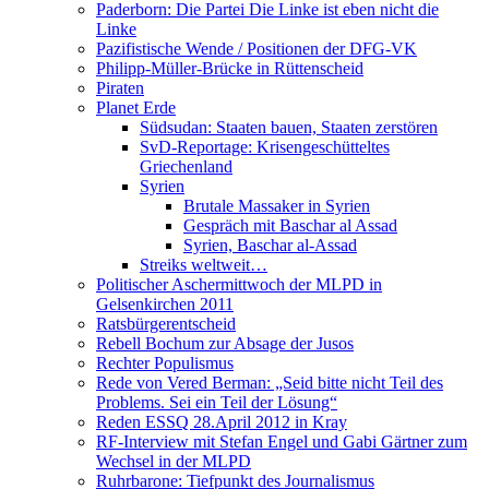
Paderborn: Die Partei Die Linke ist eben nicht die
Linke
Pazifistische Wende / Positionen der DFG-VK
Philipp-Müller-Brücke in Rüttenscheid
Piraten
Planet Erde
Südsudan: Staaten bauen, Staaten zerstören
SvD-Reportage: Krisengeschütteltes
Griechenland
Syrien
Brutale Massaker in Syrien
Gespräch mit Baschar al Assad
Syrien, Baschar al-Assad
Streiks weltweit…
Politischer Aschermittwoch der MLPD in
Gelsenkirchen 2011
Ratsbürgerentscheid
Rebell Bochum zur Absage der Jusos
Rechter Populismus
Rede von Vered Berman: „Seid bitte nicht Teil des
Problems. Sei ein Teil der Lösung“
Reden ESSQ 28.April 2012 in Kray
RF-Interview mit Stefan Engel und Gabi Gärtner zum
Wechsel in der MLPD
Ruhrbarone: Tiefpunkt des Journalismus