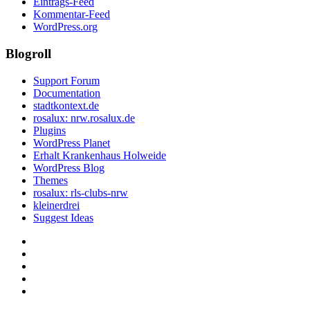
Eintrags-Feed
Kommentar-Feed
WordPress.org
Blogroll
Support Forum
Documentation
stadtkontext.de
rosalux: nrw.rosalux.de
Plugins
WordPress Planet
Erhalt Krankenhaus Holweide
WordPress Blog
Themes
rosalux: rls-clubs-nrw
kleinerdrei
Suggest Ideas
Startseite
Datenschutzerklärung
Privatsphäre-
Einstellungen
Historie
ändern
der
Einwilligungen
Privatsphäre-
widerrufen