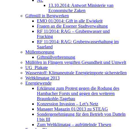
NL
13.10.2014: Antwort Ministerie van
Economische Zaken
Giftmüll in Bergwerken
EMO 01/2014: Gift in alle Ewigkeit
Fragen an die Essener Stadtverwaltung
RF 11/2014: RAG – Grubenwasser und
Fracking
RF 11/2014: RAG: Grubenwasserhaltung im
Saarland
Müllentsorgung
Giftmüllverbrennung
Müllöfen in Flingern vergiften Gesundheit und Umwelt
UG_Plakate
Wasserstoff: Klimaneutrale Energieimporte sicherstellen
Weltklimatag 2013
Energiewende
Erklärung zum Protest gegen die Rodung des
Hambacher Forsts und gegen den weiteren
Braunkohle-Tagebau
Konzession Invasion – Let’s Netz
Manager Magazin 01/2013 zu STEAG
Sondergenehmigung für den Betrieb von Datteln
I bis III
Zum Weltklimatag – aufrüttelnde Thesen