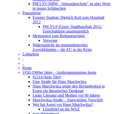
PM LSV-NRW: „Sekundarschule“ ist alter Wein
in neuen Schläuchen
Finanzkrise
Essener Stadtrat: Dietrich Keil zum Haushalt
2012
PM AUF-Essen: Stadthaushalt 2012:
Entschuldung unumgänglich
Meinungen zum Rettungsschirm
Verweise
Widersprüche im imperialistischen
Zweckbündnis – die EU in der Krise
Leiharbeit
.
.
Rente
1950-1960er Jahre – Antikommunismus heute
#2114 (kein Titel)
Eine Straße für Hans Marchwitza
Hans Marchwitza setzte den Bergarbeitern in
Essen ein literarisches Denkmal
Linke Literatur und Medien vor 90 Jahren
Marchwitza-Straße – fragwürdige Vorwürfe
Wer hat Angst vor Hans Marchwitza?
Leserbrief an die WAZ
zum Weiterlesen