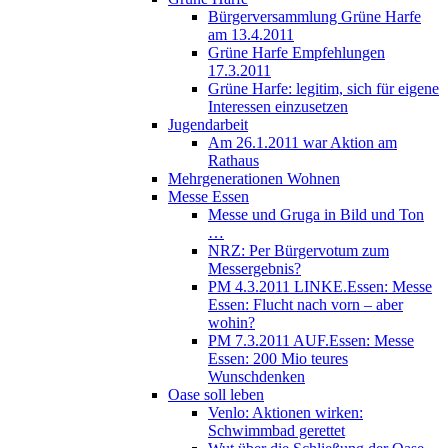
Bürgerversammlung Grüne Harfe
am 13.4.2011
Grüne Harfe Empfehlungen
17.3.2011
Grüne Harfe: legitim, sich für eigene
Interessen einzusetzen
Jugendarbeit
Am 26.1.2011 war Aktion am
Rathaus
Mehrgenerationen Wohnen
Messe Essen
Messe und Gruga in Bild und Ton
…
NRZ: Per Bürgervotum zum
Messergebnis?
PM 4.3.2011 LINKE.Essen: Messe
Essen: Flucht nach vorn – aber
wohin?
PM 7.3.2011 AUF.Essen: Messe
Essen: 200 Mio teures
Wunschdenken
Oase soll leben
Venlo: Aktionen wirken:
Schwimmbad gerettet