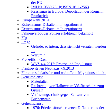
der EU
IMI Nr. 0580 23. Jg ISSN 1611-2563
Rassismus in Europa: Deportation der Roma in
Frankreich
Europawahl 2014
Extremismus-Debatte im Integrationsrat
Extremismus-Debatte im Integrationsrat
Fahnenverbot der Polizei erfolgreich bekämpft
Ffp
Frage
Gründe, so intern, dass sie nicht verraten werden
…
Warum ?
Freizeitbad Oase
WAZ 4.4.2012: Protest und Populismus
Frintrop gegen Neonazis 7.9.2013
Für eine solidarische und weltoffene Migrationspolitik!
Geheimdienst
Materialien
Rechtzeitig vor Halloween: VS-Broschüre zum
Gruseln
Verfassungsschutz gegen Schwur von
Buchenwald
Geheimdienst
1976: Friedensforscher gegen Diffamierung der