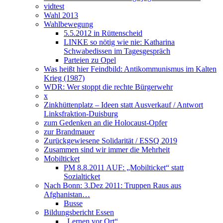
vidtest
Wahl 2013
Wahlbewegung
5.5.2012 in Rüttenscheid
LINKE so nötig wie nie: Katharina
Schwabedissen im Tagesgespräch
Parteien zu Opel
Was heißt hier Feindbild: Antikommunismus im Kalten
Krieg (1987)
WDR: Wer stoppt die rechte Bürgerwehr
x
Zinkhüttenplatz – Ideen statt Ausverkauf / Antwort
Linksfraktion-Duisburg
zum Gedenken an die Holocaust-Opfer
zur Brandmauer
Zurückgewiesene Solidarität / ESSQ 2019
Zusammen sind wir immer die Mehrheit
Mobilticket
PM 8.8.2011 AUF: „Mobilticket“ statt
Sozialticket
Nach Bonn: 3.Dez 2011: Truppen Raus aus
Afghanistan…
Busse
Bildungsbericht Essen
„Lernen vor Ort“