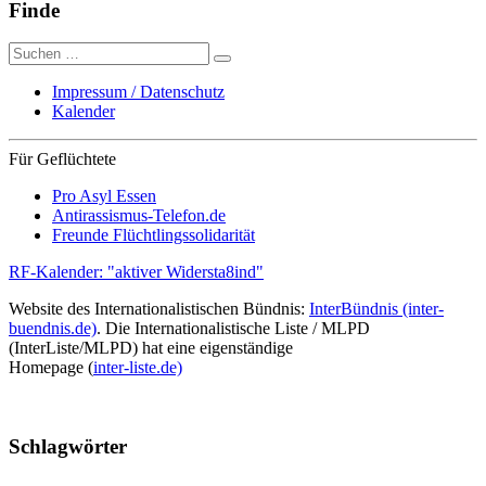
Finde
Suche
nach:
Impressum / Datenschutz
Kalender
Für Geflüchtete
Pro Asyl Essen
Antirassismus-Telefon.de
Freunde Flüchtlingssolidarität
RF-Kalender: "aktiver Widersta8ind"
Website des Internationalistischen Bündnis:
InterBündnis (inter-
buendnis.de)
. Die Internationalistische Liste / MLPD
(InterListe/MLPD) hat eine eigenständige
Homepage (
inter-liste.de)
Schlagwörter