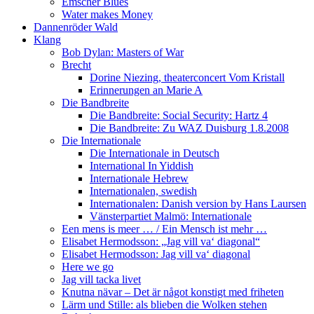
Emscher Blues
Water makes Money
Dannenröder Wald
Klang
Bob Dylan: Masters of War
Brecht
Dorine Niezing, theaterconcert Vom Kristall
Erinnerungen an Marie A
Die Bandbreite
Die Bandbreite: Social Security: Hartz 4
Die Bandbreite: Zu WAZ Duisburg 1.8.2008
Die Internationale
Die Internationale in Deutsch
International In Yiddish
Internationale Hebrew
Internationalen, swedish
Internationalen: Danish version by Hans Laursen
Vänsterpartiet Malmö: Internationale
Een mens is meer … / Ein Mensch ist mehr …
Elisabet Hermodsson: „Jag vill va‘ diagonal“
Elisabet Hermodsson: Jag vill va‘ diagonal
Here we go
Jag vill tacka livet
Knutna nävar – Det är något konstigt med friheten
Lärm und Stille: als blieben die Wolken stehen