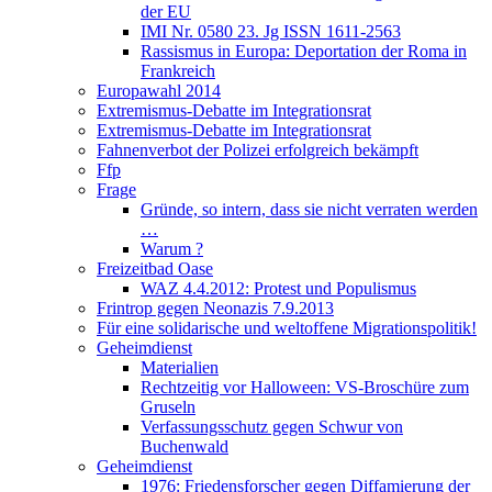
der EU
IMI Nr. 0580 23. Jg ISSN 1611-2563
Rassismus in Europa: Deportation der Roma in
Frankreich
Europawahl 2014
Extremismus-Debatte im Integrationsrat
Extremismus-Debatte im Integrationsrat
Fahnenverbot der Polizei erfolgreich bekämpft
Ffp
Frage
Gründe, so intern, dass sie nicht verraten werden
…
Warum ?
Freizeitbad Oase
WAZ 4.4.2012: Protest und Populismus
Frintrop gegen Neonazis 7.9.2013
Für eine solidarische und weltoffene Migrationspolitik!
Geheimdienst
Materialien
Rechtzeitig vor Halloween: VS-Broschüre zum
Gruseln
Verfassungsschutz gegen Schwur von
Buchenwald
Geheimdienst
1976: Friedensforscher gegen Diffamierung der