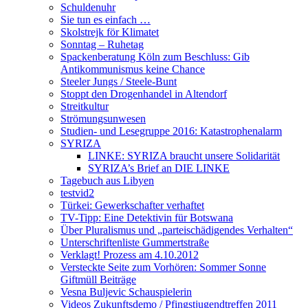
Schuldenuhr
Sie tun es einfach …
Skolstrejk för Klimatet
Sonntag – Ruhetag
Spackenberatung Köln zum Beschluss: Gib
Antikommunismus keine Chance
Steeler Jungs / Steele-Bunt
Stoppt den Drogenhandel in Altendorf
Streitkultur
Strömungsunwesen
Studien- und Lesegruppe 2016: Katastrophenalarm
SYRIZA
LINKE: SYRIZA braucht unsere Solidarität
SYRIZA’s Brief an DIE LINKE
Tagebuch aus Libyen
testvid2
Türkei: Gewerkschafter verhaftet
TV-Tipp: Eine Detektivin für Botswana
Über Pluralismus und „parteischädigendes Verhalten“
Unterschriftenliste Gummertstraße
Verklagt! Prozess am 4.10.2012
Versteckte Seite zum Vorhören: Sommer Sonne
Giftmüll Beiträge
Vesna Buljevic Schauspielerin
Videos Zukunftsdemo / Pfingstjugendtreffen 2011