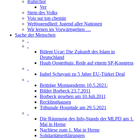
Ruhrchor
Ver
Stem des Volks
Vois sur ton chemin
Weltjugendlied: Jugend aller Nationen
Wir lernen im Vorwärtsgehen …
Sache der Menschen
.
.
Bülent Ucar: Die Zukunft des Islam in
Deutschland
Huub Oosterhuis: Rede auf einem SP-Kongress
.
Isabel Schayani zu 5 Jahre EU-Türkei Deal
.
Beiträge Montagsdemo 10.5.2021:
Bilder Borbeck 23.7.2011
Borbeck gesehen am 10.Juli.2011
Recklinghausen
Tribunale Hospitale am 29.5.2021
.
Die Räumung des Info-Stands der MLPD am 1.
Mai in Herne
Nachlese zum 1. Mai in Herne
Solidaritätserklärungen