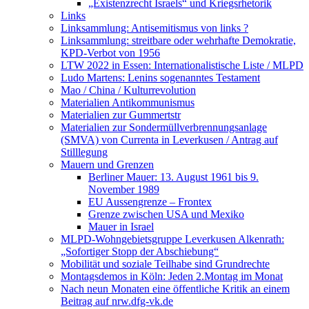
„Existenzrecht Israels“ und Kriegsrhetorik
Links
Linksammlung: Antisemitismus von links ?
Linksammlung: streitbare oder wehrhafte Demokratie,
KPD-Verbot von 1956
LTW 2022 in Essen: Internationalistische Liste / MLPD
Ludo Martens: Lenins sogenanntes Testament
Mao / China / Kulturrevolution
Materialien Antikommunismus
Materialien zur Gummertstr
Materialien zur Sondermüllverbrennungsanlage
(SMVA) von Currenta in Leverkusen / Antrag auf
Stilllegung
Mauern und Grenzen
Berliner Mauer: 13. August 1961 bis 9.
November 1989
EU Aussengrenze – Frontex
Grenze zwischen USA und Mexiko
Mauer in Israel
MLPD-Wohngebietsgruppe Leverkusen Alkenrath:
„Sofortiger Stopp der Abschiebung“
Mobilität und soziale Teilhabe sind Grundrechte
Montagsdemos in Köln: Jeden 2.Montag im Monat
Nach neun Monaten eine öffentliche Kritik an einem
Beitrag auf nrw.dfg-vk.de