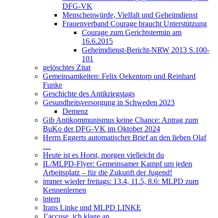
DFG-VK
Menschenwürde, Vielfalt und Geheimdienst
Frauenverband Courage braucht Unterstützung
Courage zum Gerichtstermin am
16.6.2015
Geheimdienst-Bericht-NRW 2013 S.100-
101
gelöschtes Zitat
Gemeinsamkeiten: Felix Oekentorp und Reinhard
Funke
Geschichte des Antikriegstags
Gesundheitsversorgung in Schweden 2023
Demenz
Gib Antikommunismus keine Chance: Antrag zum
BuKo der DFG-VK im Oktober 2024
Herrn Eggerts automatischer Brief an den lieben Olaf
…
Heute ist es Horst, morgen vielleicht du
IL/MLPD-Flyer: Gemeinsamer Kampf um jeden
Arbeitsplatz – für die Zukunft der Jugend!
immer wieder freitags: 13.4, 11.5, 8.6: MLPD zum
Kennenlernen
intern
Irans Linke und MLPD LINKE
J’accuse, ich klage an