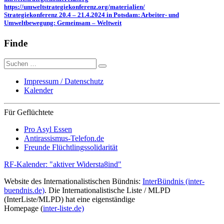
https://umweltstrategiekonferenz.org/materialien/
Strategiekonferenz 20.4 – 21.4.2024 in Potsdam: Arbeiter- und
Umweltbewegung: Gemeinsam – Weltweit
Finde
Suche
nach:
Impressum / Datenschutz
Kalender
Für Geflüchtete
Pro Asyl Essen
Antirassismus-Telefon.de
Freunde Flüchtlingssolidarität
RF-Kalender: "aktiver Widersta8ind"
Website des Internationalistischen Bündnis:
InterBündnis (inter-
buendnis.de)
. Die Internationalistische Liste / MLPD
(InterListe/MLPD) hat eine eigenständige
Homepage (
inter-liste.de)