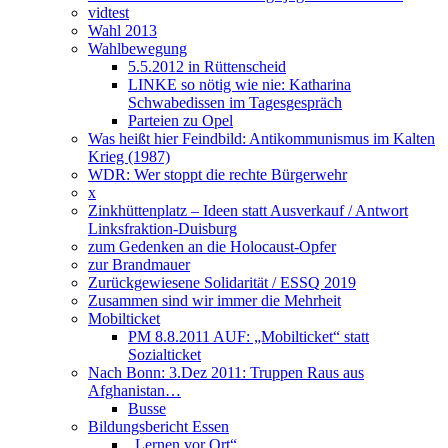
vidtest
Wahl 2013
Wahlbewegung
5.5.2012 in Rüttenscheid
LINKE so nötig wie nie: Katharina
Schwabedissen im Tagesgespräch
Parteien zu Opel
Was heißt hier Feindbild: Antikommunismus im Kalten
Krieg (1987)
WDR: Wer stoppt die rechte Bürgerwehr
x
Zinkhüttenplatz – Ideen statt Ausverkauf / Antwort
Linksfraktion-Duisburg
zum Gedenken an die Holocaust-Opfer
zur Brandmauer
Zurückgewiesene Solidarität / ESSQ 2019
Zusammen sind wir immer die Mehrheit
Mobilticket
PM 8.8.2011 AUF: „Mobilticket“ statt
Sozialticket
Nach Bonn: 3.Dez 2011: Truppen Raus aus
Afghanistan…
Busse
Bildungsbericht Essen
„Lernen vor Ort“