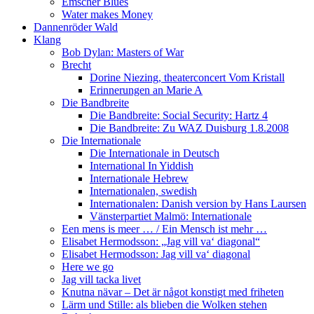
Emscher Blues
Water makes Money
Dannenröder Wald
Klang
Bob Dylan: Masters of War
Brecht
Dorine Niezing, theaterconcert Vom Kristall
Erinnerungen an Marie A
Die Bandbreite
Die Bandbreite: Social Security: Hartz 4
Die Bandbreite: Zu WAZ Duisburg 1.8.2008
Die Internationale
Die Internationale in Deutsch
International In Yiddish
Internationale Hebrew
Internationalen, swedish
Internationalen: Danish version by Hans Laursen
Vänsterpartiet Malmö: Internationale
Een mens is meer … / Ein Mensch ist mehr …
Elisabet Hermodsson: „Jag vill va‘ diagonal“
Elisabet Hermodsson: Jag vill va‘ diagonal
Here we go
Jag vill tacka livet
Knutna nävar – Det är något konstigt med friheten
Lärm und Stille: als blieben die Wolken stehen