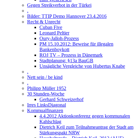
Gegen Streikverbot in der Türkei
.
Bilder: TTIP Demo Hannover 23.4.2016
Recht & Unrecht
Cuban Five
Leonard Peltier
Oury-Jalloh-Prozess
PM 15.10.2012: Beweise für illegalen
Bankenboykott
ROJ TV – Prozess in Dänemark
Stadtplanung: §13a BauGB
Unsägliche Vergleiche von Hubertus Knabe
.
Nett sein / be kind
.
Philipp Müller 1952
30 Stunden-Woche
Gerhard Schweizerhof
Irres LinksDiagonal
Kommualfinanzen
4.4.2012 Aktionkonferenz gegen kommunalen
Kahlschlag
Dietrich Keil zum Teilnahmeantrag der Stadt am
Stärkungspakt NRW