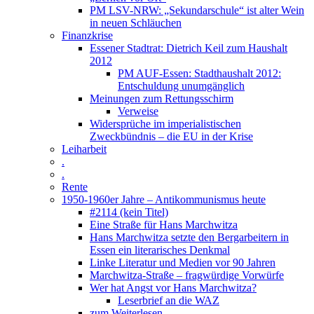
PM LSV-NRW: „Sekundarschule“ ist alter Wein
in neuen Schläuchen
Finanzkrise
Essener Stadtrat: Dietrich Keil zum Haushalt
2012
PM AUF-Essen: Stadthaushalt 2012:
Entschuldung unumgänglich
Meinungen zum Rettungsschirm
Verweise
Widersprüche im imperialistischen
Zweckbündnis – die EU in der Krise
Leiharbeit
.
.
Rente
1950-1960er Jahre – Antikommunismus heute
#2114 (kein Titel)
Eine Straße für Hans Marchwitza
Hans Marchwitza setzte den Bergarbeitern in
Essen ein literarisches Denkmal
Linke Literatur und Medien vor 90 Jahren
Marchwitza-Straße – fragwürdige Vorwürfe
Wer hat Angst vor Hans Marchwitza?
Leserbrief an die WAZ
zum Weiterlesen