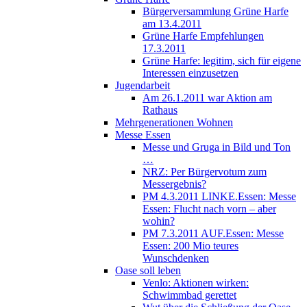
Bürgerversammlung Grüne Harfe
am 13.4.2011
Grüne Harfe Empfehlungen
17.3.2011
Grüne Harfe: legitim, sich für eigene
Interessen einzusetzen
Jugendarbeit
Am 26.1.2011 war Aktion am
Rathaus
Mehrgenerationen Wohnen
Messe Essen
Messe und Gruga in Bild und Ton
…
NRZ: Per Bürgervotum zum
Messergebnis?
PM 4.3.2011 LINKE.Essen: Messe
Essen: Flucht nach vorn – aber
wohin?
PM 7.3.2011 AUF.Essen: Messe
Essen: 200 Mio teures
Wunschdenken
Oase soll leben
Venlo: Aktionen wirken:
Schwimmbad gerettet