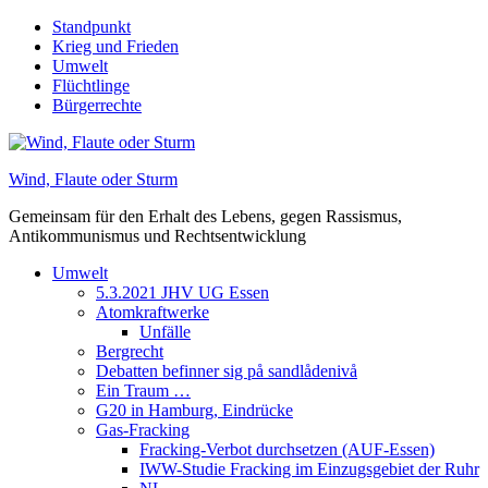
Skip
Standpunkt
to
Krieg und Frieden
content
Umwelt
Flüchtlinge
Bürgerrechte
Wind, Flaute oder Sturm
Gemeinsam für den Erhalt des Lebens, gegen Rassismus,
Antikommunismus und Rechtsentwicklung
Umwelt
5.3.2021 JHV UG Essen
Atomkraftwerke
Unfälle
Bergrecht
Debatten befinner sig på sandlådenivå
Ein Traum …
G20 in Hamburg, Eindrücke
Gas-Fracking
Fracking-Verbot durchsetzen (AUF-Essen)
IWW-Studie Fracking im Einzugsgebiet der Ruhr