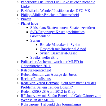
Paderborn: Die Partei Die Linke ist eben nicht die
Linke
Pazifistische Wende / Positionen der DFG-VK
Philipp-Müller-Brücke in Rüttenscheid
Piraten
Planet Erde
Südsudan: Staaten bauen, Staaten zerstören
SvD-Reportage: Krisengeschütteltes
Griechenland
Syrien
Brutale Massaker in Syrien
Gespräch mit Baschar al Assad
Syrien, Baschar al-Assad
Streiks weltweit…
Politischer Aschermittwoch der MLPD in
Gelsenkirchen 2011
Ratsbürgerentscheid
Rebell Bochum zur Absage der Jusos
Rechter Populismus
Rede von Vered Berman: „Seid bitte nicht Teil des
Problems. Sei ein Teil der Lösung“
Reden ESSQ 28.April 2012 in Kray
RF-Interview mit Stefan Engel und Gabi Gärtner zum
Wechsel in der MLPD
Ruhrbarone: Tiefpunkt des Journalismus