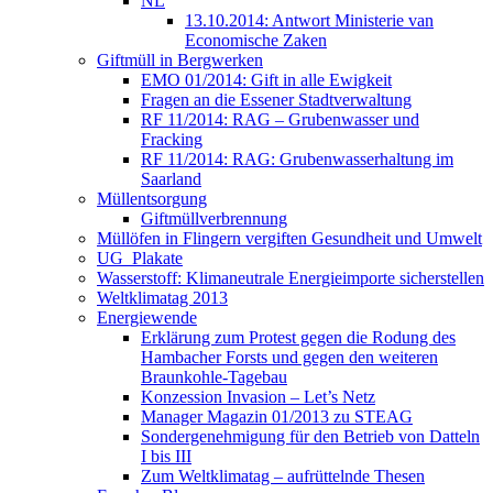
NL
13.10.2014: Antwort Ministerie van
Economische Zaken
Giftmüll in Bergwerken
EMO 01/2014: Gift in alle Ewigkeit
Fragen an die Essener Stadtverwaltung
RF 11/2014: RAG – Grubenwasser und
Fracking
RF 11/2014: RAG: Grubenwasserhaltung im
Saarland
Müllentsorgung
Giftmüllverbrennung
Müllöfen in Flingern vergiften Gesundheit und Umwelt
UG_Plakate
Wasserstoff: Klimaneutrale Energieimporte sicherstellen
Weltklimatag 2013
Energiewende
Erklärung zum Protest gegen die Rodung des
Hambacher Forsts und gegen den weiteren
Braunkohle-Tagebau
Konzession Invasion – Let’s Netz
Manager Magazin 01/2013 zu STEAG
Sondergenehmigung für den Betrieb von Datteln
I bis III
Zum Weltklimatag – aufrüttelnde Thesen