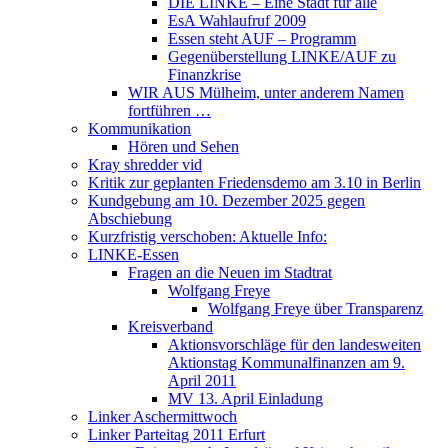
DIE LINKE – Eine Stadt für alle
EsA Wahlaufruf 2009
Essen steht AUF – Programm
Gegenüberstellung LINKE/AUF zu
Finanzkrise
WIR AUS Mülheim, unter anderem Namen
fortführen …
Kommunikation
Hören und Sehen
Kray shredder vid
Kritik zur geplanten Friedensdemo am 3.10 in Berlin
Kundgebung am 10. Dezember 2025 gegen
Abschiebung
Kurzfristig verschoben: Aktuelle Info:
LINKE-Essen
Fragen an die Neuen im Stadtrat
Wolfgang Freye
Wolfgang Freye über Transparenz
Kreisverband
Aktionsvorschläge für den landesweiten
Aktionstag Kommunalfinanzen am 9.
April 2011
MV 13. April Einladung
Linker Aschermittwoch
Linker Parteitag 2011 Erfurt