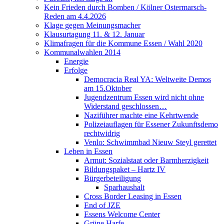
Kein Frieden durch Bomben / Kölner Ostermarsch-
Reden am 4.4.2026
Klage gegen Meinungsmacher
Klausurtagung 11. & 12. Januar
Klimafragen für die Kommune Essen / Wahl 2020
Kommunalwahlen 2014
Energie
Erfolge
Democracia Real YA: Weltweite Demos
am 15.Oktober
Jugendzentrum Essen wird nicht ohne
Widerstand geschlossen…
Naziführer machte eine Kehrtwende
Polizeiauflagen für Essener Zukunftsdemo
rechtwidrig
Venlo: Schwimmbad Nieuw Steyl gerettet
Leben in Essen
Armut: Sozialstaat oder Barmherzigkeit
Bildungspaket – Hartz IV
Bürgerbeteiligung
Sparhaushalt
Cross Border Leasing in Essen
End of JZE
Essens Welcome Center
Grüne Harfe