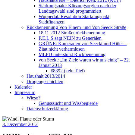
Haushaltsrede – Dietrich Keil, 2012 (AUF)
Stärkungspakt: Kürzungsorgien nach der
Landtagswahl sind programmiert
Wuppertal: Resolution Stärkungspakt
Stadtfinanzen
Rückbenennung Von-Einem- und Von-Seeck-Straße
18.11.2012 Straßenrückbenennung
F.E.L.S sagt NEIN zu Generälen
GRÜNE: Kameraden von Seeckt und Hitler –
Zitat nicht verharmlosen
MLPD unterstützt Rückbenennung
von Seekt: „Im Ziele waren wir uns einig“ – 22.
Januar 2013
#8392 (kein Titel)
Haushalt 2013/2014
Drogengeschichten
Kalender
Impressum
Wieso?
Genusssucht und Wissbegierde
Datenschutzerklärung
3. Dezember 2012