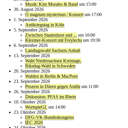
Musik: Kim Morales & Band
um 15:00
30. August 2026
O magnum mysterium / Konzert
um 17:00
1. September 2026
Antikriegstag in Köln
5. September 2026
Zwischen Staatsräson und ...
um 10:00
Klezmer-Konzert mit Freylechs
um 19:30
6. September 2026
Landtagswahl Sachsen-Anhalt
13. September 2026
Wahl Niedersachsen Kreistage,
Riksdag-Wahl in Schweden
20. September 2026
Wahlen in Berlin & MacPom
23. September 2026
Prozess in Düren gegen Antifa
um 11:00
26. September 2026
Diskussion: PFAS im Rhein
10. Oktober 2026
WortspieGL
um 14:00
23. Oktober 2026
DFG-VK-Bundeskongress
IEC 2026
24. Oktober 2026