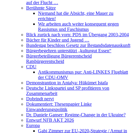
auf der Flucht …
Berühmte Sätze
Niemand hat die Absicht, eine Mauer zu
errichten!
Wir arbeiten auch weiter konsequent gegen
Rassismus und Faschismus
Blick zurück nach vorn: PDS im Übergang 2003-2004
Bücher für Kinder und Jugend …
Bundestag beschloss Gesetz zur Bestandsdatenauskunft
Bürgerbegehren unterstützt „kulturgut Essen“
Bürgerbeteiligung Bürgerentscheid
Ratsbürgerentscheid
CDU
Antikommunismus pur: Anti-LINKES Flugblatt
der CDU-OMV
Demonstrantion in Antalya: Hükümet Istafa
Deutsche Linkspartei und SP profitieren von
Zusammenarbeit
Dobrindt nervt
Dokumentiert: Thesenpapier Linke
Einwanderungspolitik
Dr. Daniele Ganser: Regime-Change in der Ukraine?
Entwurf NFB AKT 2026
Europa
Gabi Zimmer zur EU-2020-Strategie / Armut in