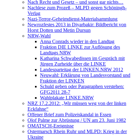
Nach Recht und Gesetz – und sonst gar nichts…
Nachlese zum Prozeß – MLPD gegen Schöningh-
Verlag
Nazi-Terror-Geheimdienst-Materialsammlung
Newrozfestes 2013 in Diyarbakir: Bildbericht von
Horst Dotten und Metin Dursun
NRW-Wahl
Anna Conrads wieder in den Landtag
Fraktion DIE LINKE zur Auflösung des
Landtags NRW
Katharina Schwabedissen im Gespräch mit
Jürgen Zurheide über die LINKE
Landesparteitag der LINKEN.NRW 2012
Neuwahl: Erklärung von Landesvorstand und
Fraktion der LINKEN
Schuld geben oder Paragraphen verstehen:
GFG2011 28-7
Wahlplakate LINKE.NRW
NRZ 17.2.2012: „Wir müssen weg von der linken
Eckfahne“
Offener Brief zum Polizeiskandal in Essen
Olof Palme zur Abrüstung / UN am 23. Juni 1982
OMATSCH-Ereignisse
Ostermarsch Rhein Ruhr und MLPD: Krieg in der
Ukraine