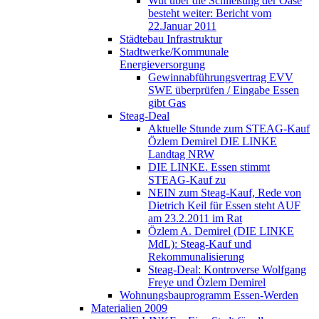
Wut über die Schließung der Oase
besteht weiter: Bericht vom
22.Januar 2011
Städtebau Infrastruktur
Stadtwerke/Kommunale
Energieversorgung
Gewinnabführungsvertrag EVV
SWE überprüfen / Eingabe Essen
gibt Gas
Steag-Deal
Aktuelle Stunde zum STEAG-Kauf
Özlem Demirel DIE LINKE
Landtag NRW
DIE LINKE. Essen stimmt
STEAG-Kauf zu
NEIN zum Steag-Kauf, Rede von
Dietrich Keil für Essen steht AUF
am 23.2.2011 im Rat
Özlem A. Demirel (DIE LINKE
MdL): Steag-Kauf und
Rekommunalisierung
Steag-Deal: Kontroverse Wolfgang
Freye und Özlem Demirel
Wohnungsbauprogramm Essen-Werden
Materialien 2009