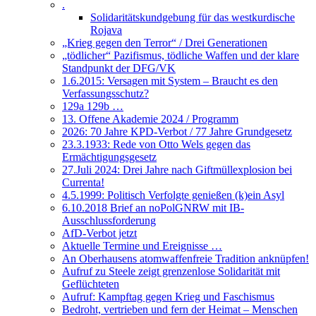
.
Solidaritätskundgebung für das westkurdische
Rojava
„Krieg gegen den Terror“ / Drei Generationen
„tödlicher“ Pazifismus, tödliche Waffen und der klare
Standpunkt der DFG/VK
1.6.2015: Versagen mit System – Braucht es den
Verfassungsschutz?
129a 129b …
13. Offene Akademie 2024 / Programm
2026: 70 Jahre KPD-Verbot / 77 Jahre Grundgesetz
23.3.1933: Rede von Otto Wels gegen das
Ermächtigungsgesetz
27.Juli 2024: Drei Jahre nach Giftmüllexplosion bei
Currenta!
4.5.1999: Politisch Verfolgte genießen (k)ein Asyl
6.10.2018 Brief an noPolGNRW mit IB-
Ausschlussforderung
AfD-Verbot jetzt
Aktuelle Termine und Ereignisse …
An Oberhausens atomwaffenfreie Tradition anknüpfen!
Aufruf zu Steele zeigt grenzenlose Solidarität mit
Geflüchteten
Aufruf: Kampftag gegen Krieg und Faschismus
Bedroht, vertrieben und fern der Heimat – Menschen