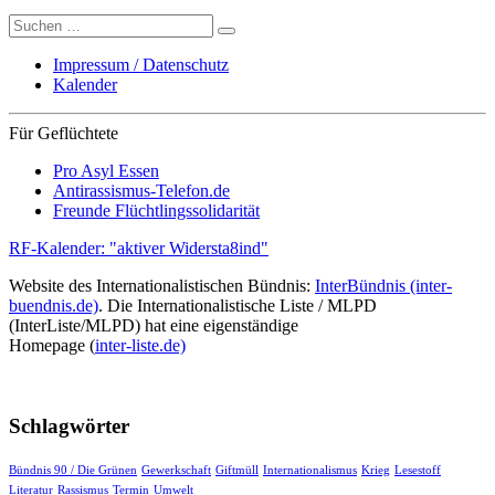
Suche
nach:
Impressum / Datenschutz
Kalender
Für Geflüchtete
Pro Asyl Essen
Antirassismus-Telefon.de
Freunde Flüchtlingssolidarität
RF-Kalender: "aktiver Widersta8ind"
Website des Internationalistischen Bündnis:
InterBündnis (inter-
buendnis.de)
. Die Internationalistische Liste / MLPD
(InterListe/MLPD) hat eine eigenständige
Homepage (
inter-liste.de)
Schlagwörter
Bündnis 90 / Die Grünen
Gewerkschaft
Giftmüll
Internationalismus
Krieg
Lesestoff
Literatur
Rassismus
Termin
Umwelt