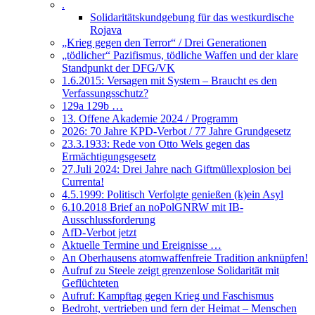
.
Solidaritätskundgebung für das westkurdische
Rojava
„Krieg gegen den Terror“ / Drei Generationen
„tödlicher“ Pazifismus, tödliche Waffen und der klare
Standpunkt der DFG/VK
1.6.2015: Versagen mit System – Braucht es den
Verfassungsschutz?
129a 129b …
13. Offene Akademie 2024 / Programm
2026: 70 Jahre KPD-Verbot / 77 Jahre Grundgesetz
23.3.1933: Rede von Otto Wels gegen das
Ermächtigungsgesetz
27.Juli 2024: Drei Jahre nach Giftmüllexplosion bei
Currenta!
4.5.1999: Politisch Verfolgte genießen (k)ein Asyl
6.10.2018 Brief an noPolGNRW mit IB-
Ausschlussforderung
AfD-Verbot jetzt
Aktuelle Termine und Ereignisse …
An Oberhausens atomwaffenfreie Tradition anknüpfen!
Aufruf zu Steele zeigt grenzenlose Solidarität mit
Geflüchteten
Aufruf: Kampftag gegen Krieg und Faschismus
Bedroht, vertrieben und fern der Heimat – Menschen