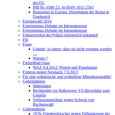
der EU
IMI Nr. 0580 23. Jg ISSN 1611-2563
Rassismus in Europa: Deportation der Roma in
Frankreich
Europawahl 2014
Extremismus-Debatte im Integrationsrat
Extremismus-Debatte im Integrationsrat
Fahnenverbot der Polizei erfolgreich bekämpft
Ffp
Frage
Gründe, so intern, dass sie nicht verraten werden
…
Warum ?
Freizeitbad Oase
WAZ 4.4.2012: Protest und Populismus
Frintrop gegen Neonazis 7.9.2013
Für eine solidarische und weltoffene Migrationspolitik!
Geheimdienst
Materialien
Rechtzeitig vor Halloween: VS-Broschüre zum
Gruseln
Verfassungsschutz gegen Schwur von
Buchenwald
Geheimdienst
1976: Friedensforscher gegen Diffamierung der