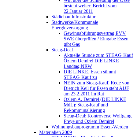
Wut über die Schließung der Oase
besteht weiter: Bericht vom
22.Januar 2011
Städtebau Infrastruktur
Stadtwerke/Kommunale
Energieversorgung
Gewinnabführungsvertrag EVV
SWE überprüfen / Eingabe Essen
gibt Gas
Steag-Deal
Aktuelle Stunde zum STEAG-Kauf
Özlem Demirel DIE LINKE
Landtag NRW
DIE LINKE. Essen stimmt
STEAG-Kauf zu
NEIN zum Steag-Kauf, Rede von
Dietrich Keil für Essen steht AUF
am 23.2.2011 im Rat
Özlem A. Demirel (DIE LINKE
MdL): Steag-Kauf und
Rekommunalisierung
Steag-Deal: Kontroverse Wolfgang
Freye und Özlem Demirel
Wohnungsbauprogramm Essen-Werden
Materialien 2009