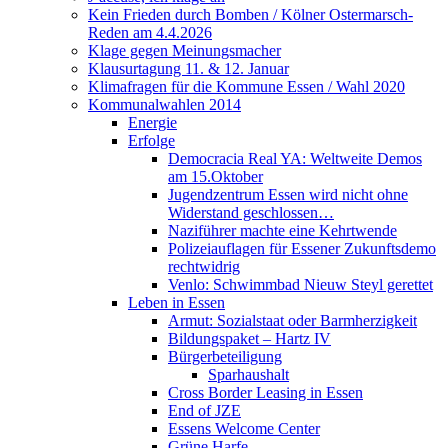
Kein Frieden durch Bomben / Kölner Ostermarsch-
Reden am 4.4.2026
Klage gegen Meinungsmacher
Klausurtagung 11. & 12. Januar
Klimafragen für die Kommune Essen / Wahl 2020
Kommunalwahlen 2014
Energie
Erfolge
Democracia Real YA: Weltweite Demos
am 15.Oktober
Jugendzentrum Essen wird nicht ohne
Widerstand geschlossen…
Naziführer machte eine Kehrtwende
Polizeiauflagen für Essener Zukunftsdemo
rechtwidrig
Venlo: Schwimmbad Nieuw Steyl gerettet
Leben in Essen
Armut: Sozialstaat oder Barmherzigkeit
Bildungspaket – Hartz IV
Bürgerbeteiligung
Sparhaushalt
Cross Border Leasing in Essen
End of JZE
Essens Welcome Center
Grüne Harfe