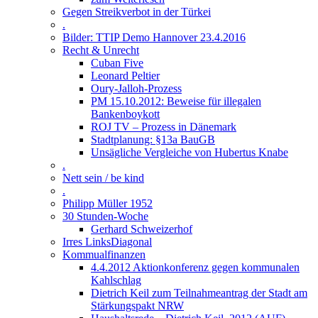
Gegen Streikverbot in der Türkei
.
Bilder: TTIP Demo Hannover 23.4.2016
Recht & Unrecht
Cuban Five
Leonard Peltier
Oury-Jalloh-Prozess
PM 15.10.2012: Beweise für illegalen
Bankenboykott
ROJ TV – Prozess in Dänemark
Stadtplanung: §13a BauGB
Unsägliche Vergleiche von Hubertus Knabe
.
Nett sein / be kind
.
Philipp Müller 1952
30 Stunden-Woche
Gerhard Schweizerhof
Irres LinksDiagonal
Kommualfinanzen
4.4.2012 Aktionkonferenz gegen kommunalen
Kahlschlag
Dietrich Keil zum Teilnahmeantrag der Stadt am
Stärkungspakt NRW