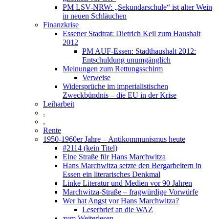
PM LSV-NRW: „Sekundarschule“ ist alter Wein
in neuen Schläuchen
Finanzkrise
Essener Stadtrat: Dietrich Keil zum Haushalt
2012
PM AUF-Essen: Stadthaushalt 2012:
Entschuldung unumgänglich
Meinungen zum Rettungsschirm
Verweise
Widersprüche im imperialistischen
Zweckbündnis – die EU in der Krise
Leiharbeit
.
.
Rente
1950-1960er Jahre – Antikommunismus heute
#2114 (kein Titel)
Eine Straße für Hans Marchwitza
Hans Marchwitza setzte den Bergarbeitern in
Essen ein literarisches Denkmal
Linke Literatur und Medien vor 90 Jahren
Marchwitza-Straße – fragwürdige Vorwürfe
Wer hat Angst vor Hans Marchwitza?
Leserbrief an die WAZ
zum Weiterlesen