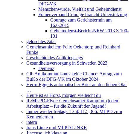
DFG-VK
Menschenwürde, Vielfalt und Geheimdienst
Frauenverband Courage braucht Unterstützung
Courage zum Gerichtstermin am
16.6.2015
Geheimdienst-Bericht-NRW 2013 S.100-
101
gelöschtes Zitat
Gemeinsamkeiten: Felix Oekentorp und Reinhard
Funke
Geschichte des Antikriegstags
Gesundheitsversorgung in Schweden 2023
Demenz
Gib Antikommunismus keine Chance: Antrag zum
BuKo der DFG-VK im Oktober 2024
Herrn Eggerts automatischer Brief an den lieben Olaf
…
Heute ist es Horst, morgen vielleicht du
IL/MLPD-Flyer: Gemeinsamer Kampf um jeden
Arbeitsplatz – für die Zukunft der Jugend!
immer wieder freitags: 13.4, 11.5, 8.6: MLPD zum
Kennenlernen
intern
Irans Linke und MLPD LINKE
J’accuse, ich klage an