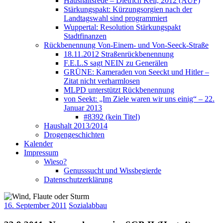
Haushaltsrede – Dietrich Keil, 2012 (AUF)
Stärkungspakt: Kürzungsorgien nach der
Landtagswahl sind programmiert
Wuppertal: Resolution Stärkungspakt
Stadtfinanzen
Rückbenennung Von-Einem- und Von-Seeck-Straße
18.11.2012 Straßenrückbenennung
F.E.L.S sagt NEIN zu Generälen
GRÜNE: Kameraden von Seeckt und Hitler –
Zitat nicht verharmlosen
MLPD unterstützt Rückbenennung
von Seekt: „Im Ziele waren wir uns einig“ – 22.
Januar 2013
#8392 (kein Titel)
Haushalt 2013/2014
Drogengeschichten
Kalender
Impressum
Wieso?
Genusssucht und Wissbegierde
Datenschutzerklärung
16. September 2011
Sozialabbau