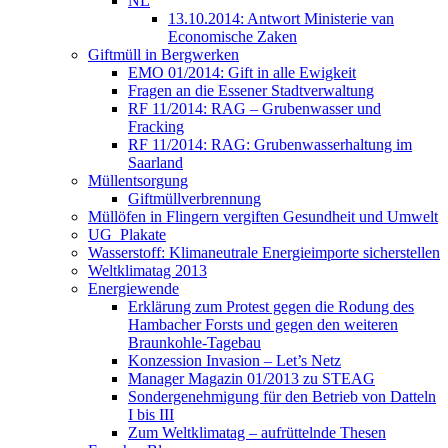
NL
13.10.2014: Antwort Ministerie van
Economische Zaken
Giftmüll in Bergwerken
EMO 01/2014: Gift in alle Ewigkeit
Fragen an die Essener Stadtverwaltung
RF 11/2014: RAG – Grubenwasser und
Fracking
RF 11/2014: RAG: Grubenwasserhaltung im
Saarland
Müllentsorgung
Giftmüllverbrennung
Müllöfen in Flingern vergiften Gesundheit und Umwelt
UG_Plakate
Wasserstoff: Klimaneutrale Energieimporte sicherstellen
Weltklimatag 2013
Energiewende
Erklärung zum Protest gegen die Rodung des
Hambacher Forsts und gegen den weiteren
Braunkohle-Tagebau
Konzession Invasion – Let’s Netz
Manager Magazin 01/2013 zu STEAG
Sondergenehmigung für den Betrieb von Datteln
I bis III
Zum Weltklimatag – aufrüttelnde Thesen