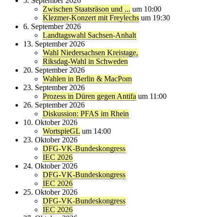
5. September 2026
Zwischen Staatsräson und ...
um 10:00
Klezmer-Konzert mit Freylechs
um 19:30
6. September 2026
Landtagswahl Sachsen-Anhalt
13. September 2026
Wahl Niedersachsen Kreistage,
Riksdag-Wahl in Schweden
20. September 2026
Wahlen in Berlin & MacPom
23. September 2026
Prozess in Düren gegen Antifa
um 11:00
26. September 2026
Diskussion: PFAS im Rhein
10. Oktober 2026
WortspieGL
um 14:00
23. Oktober 2026
DFG-VK-Bundeskongress
IEC 2026
24. Oktober 2026
DFG-VK-Bundeskongress
IEC 2026
25. Oktober 2026
DFG-VK-Bundeskongress
IEC 2026