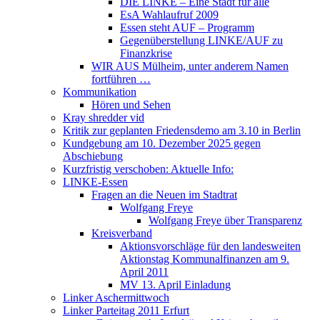
DIE LINKE – Eine Stadt für alle
EsA Wahlaufruf 2009
Essen steht AUF – Programm
Gegenüberstellung LINKE/AUF zu
Finanzkrise
WIR AUS Mülheim, unter anderem Namen
fortführen …
Kommunikation
Hören und Sehen
Kray shredder vid
Kritik zur geplanten Friedensdemo am 3.10 in Berlin
Kundgebung am 10. Dezember 2025 gegen
Abschiebung
Kurzfristig verschoben: Aktuelle Info:
LINKE-Essen
Fragen an die Neuen im Stadtrat
Wolfgang Freye
Wolfgang Freye über Transparenz
Kreisverband
Aktionsvorschläge für den landesweiten
Aktionstag Kommunalfinanzen am 9.
April 2011
MV 13. April Einladung
Linker Aschermittwoch
Linker Parteitag 2011 Erfurt