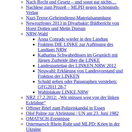
Nach Recht und Gesetz – und sonst gar nichts…
Nachlese zum Prozeß – MLPD gegen Schöningh-
Verlag
Nazi-Terror-Geheimdienst-Materialsammlung
Newrozfestes 2013 in Diyarbakir: Bildbericht von
Horst Dotten und Metin Dursun
NRW-Wahl
Anna Conrads wieder in den Landtag
Fraktion DIE LINKE zur Auflösung des
Landtags NRW
Katharina Schwabedissen im Gespräch mit
Jürgen Zurheide über die LINKE
Landesparteitag der LINKEN.NRW 2012
Neuwahl: Erklärung von Landesvorstand und
Fraktion der LINKEN
Schuld geben oder Paragraphen verstehen:
GFG2011 28-7
Wahlplakate LINKE.NRW
NRZ 17.2.2012: „Wir müssen weg von der linken
Eckfahne“
Offener Brief zum Polizeiskandal in Essen
Olof Palme zur Abrüstung / UN am 23. Juni 1982
OMATSCH-Ereignisse
Ostermarsch Rhein Ruhr und MLPD: Krieg in der
Ukraine