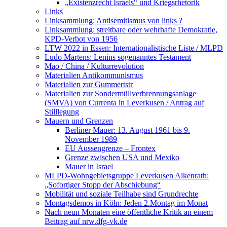
„Existenzrecht Israels“ und Kriegsrhetorik
Links
Linksammlung: Antisemitismus von links ?
Linksammlung: streitbare oder wehrhafte Demokratie,
KPD-Verbot von 1956
LTW 2022 in Essen: Internationalistische Liste / MLPD
Ludo Martens: Lenins sogenanntes Testament
Mao / China / Kulturrevolution
Materialien Antikommunismus
Materialien zur Gummertstr
Materialien zur Sondermüllverbrennungsanlage
(SMVA) von Currenta in Leverkusen / Antrag auf
Stilllegung
Mauern und Grenzen
Berliner Mauer: 13. August 1961 bis 9.
November 1989
EU Aussengrenze – Frontex
Grenze zwischen USA und Mexiko
Mauer in Israel
MLPD-Wohngebietsgruppe Leverkusen Alkenrath:
„Sofortiger Stopp der Abschiebung“
Mobilität und soziale Teilhabe sind Grundrechte
Montagsdemos in Köln: Jeden 2.Montag im Monat
Nach neun Monaten eine öffentliche Kritik an einem
Beitrag auf nrw.dfg-vk.de