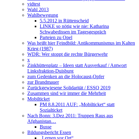
vidtest
Wahl 2013
Wahlbewegung
5.5.2012 in Rüttenscheid
LINKE so nötig wie nie: Katharina
Schwabedissen im Tagesgespräch
Parteien zu Opel
Was heißt hier Feindbild: Antikommunismus im Kalten
Krieg (1987)
WDR: Wer stoppt die rechte Bürgerwehr
x
Zinkhüttenplatz – Ideen statt Ausverkauf / Antwort
Linksfraktion-Duisburg
zum Gedenken an die Holocaust-Opfer
zur Brandmauer
Zurückgewiesene Solidarität / ESSQ 2019
Zusammen sind wir immer die Mehrheit
Mobilticket
PM 8.8.2011 AUF: „Mobilticket“ statt
Sozialticket
Nach Bonn: 3.Dez 2011: Truppen Raus aus
Afghanistan…
Busse
Bildungsbericht Essen
„Lernen vor Ort“