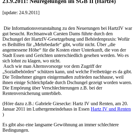
23.9.2011: Neuregelungen im SGB II (Hartz4)
[update: 24.9.2011]
Die Informationsveranstaltung zu den Neuerungen bei HartzIV war
gut besucht. Rechtsanwalt Carsten Dams führte durch den
Dschungel der HartzIV-Gesetzgebung und Behördenpraxis: Wofür
es Beihilfen für „Mehrbedarfe“ gibt, wofür nicht. Über „die
angemessene Höhe“ für die Kosten einer Unterkunft, die von der
Stadt Essen und Gerichten unterschiedlich gesehen werden. Wo es
sich lohnt zu klagen, wo nicht.
Auch wie man Alternsvorsorge vor dem Zugriff der
„Sozialbehörden“ schützen kann, und welche Freibeträge es da gibt.
Die Teilnehmer gingen einigermaßen zufrieden nachhause, weil
ihnen einige Schleichpfade durch Dschungel gezeigt worden waren.
Die Empörung über Verschlechterungen z.B. bei der
Rentenversicherung unterblieb.
(Höre dazu z.B.: Gabriele Giesecke: Hartz IV und Renten, am 20.
Januar 2011 im Luthergemeindehaus in Essen
Hartz IV und Renten
)
Es gibt also eine langsame Gewöhnung an immer schlechtere
Bedingungen.