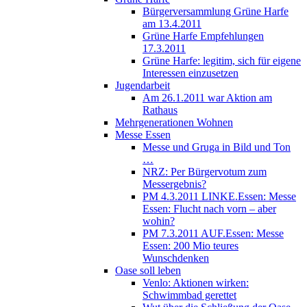
Bürgerversammlung Grüne Harfe
am 13.4.2011
Grüne Harfe Empfehlungen
17.3.2011
Grüne Harfe: legitim, sich für eigene
Interessen einzusetzen
Jugendarbeit
Am 26.1.2011 war Aktion am
Rathaus
Mehrgenerationen Wohnen
Messe Essen
Messe und Gruga in Bild und Ton
…
NRZ: Per Bürgervotum zum
Messergebnis?
PM 4.3.2011 LINKE.Essen: Messe
Essen: Flucht nach vorn – aber
wohin?
PM 7.3.2011 AUF.Essen: Messe
Essen: 200 Mio teures
Wunschdenken
Oase soll leben
Venlo: Aktionen wirken:
Schwimmbad gerettet