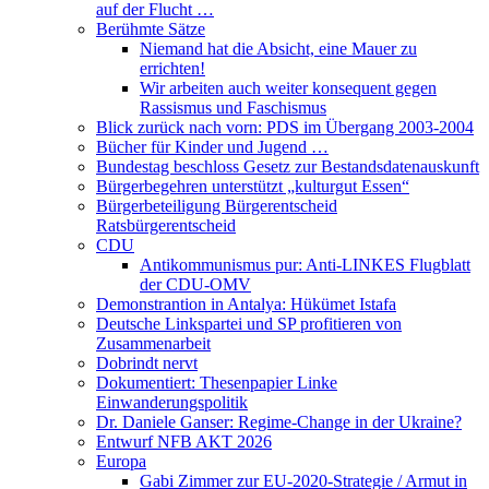
auf der Flucht …
Berühmte Sätze
Niemand hat die Absicht, eine Mauer zu
errichten!
Wir arbeiten auch weiter konsequent gegen
Rassismus und Faschismus
Blick zurück nach vorn: PDS im Übergang 2003-2004
Bücher für Kinder und Jugend …
Bundestag beschloss Gesetz zur Bestandsdatenauskunft
Bürgerbegehren unterstützt „kulturgut Essen“
Bürgerbeteiligung Bürgerentscheid
Ratsbürgerentscheid
CDU
Antikommunismus pur: Anti-LINKES Flugblatt
der CDU-OMV
Demonstrantion in Antalya: Hükümet Istafa
Deutsche Linkspartei und SP profitieren von
Zusammenarbeit
Dobrindt nervt
Dokumentiert: Thesenpapier Linke
Einwanderungspolitik
Dr. Daniele Ganser: Regime-Change in der Ukraine?
Entwurf NFB AKT 2026
Europa
Gabi Zimmer zur EU-2020-Strategie / Armut in