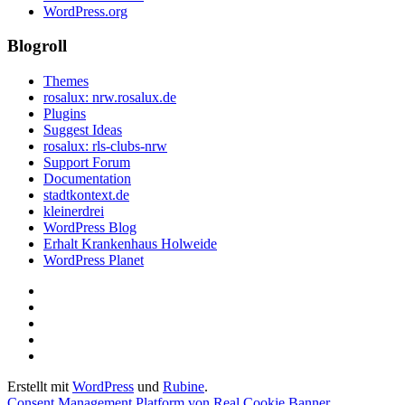
WordPress.org
Blogroll
Themes
rosalux: nrw.rosalux.de
Plugins
Suggest Ideas
rosalux: rls-clubs-nrw
Support Forum
Documentation
stadtkontext.de
kleinerdrei
WordPress Blog
Erhalt Krankenhaus Holweide
WordPress Planet
Startseite
Datenschutzerklärung
Privatsphäre-
Einstellungen
Historie
ändern
der
Einwilligungen
Privatsphäre-
widerrufen
Erstellt mit
WordPress
und
Rubine
.
Einstellungen
Consent Management Platform von Real Cookie Banner