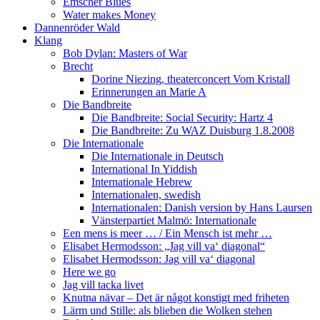
Emscher Blues
Water makes Money
Dannenröder Wald
Klang
Bob Dylan: Masters of War
Brecht
Dorine Niezing, theaterconcert Vom Kristall
Erinnerungen an Marie A
Die Bandbreite
Die Bandbreite: Social Security: Hartz 4
Die Bandbreite: Zu WAZ Duisburg 1.8.2008
Die Internationale
Die Internationale in Deutsch
International In Yiddish
Internationale Hebrew
Internationalen, swedish
Internationalen: Danish version by Hans Laursen
Vänsterpartiet Malmö: Internationale
Een mens is meer … / Ein Mensch ist mehr …
Elisabet Hermodsson: „Jag vill va‘ diagonal“
Elisabet Hermodsson: Jag vill va‘ diagonal
Here we go
Jag vill tacka livet
Knutna nävar – Det är något konstigt med friheten
Lärm und Stille: als blieben die Wolken stehen