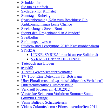
Schuldenuhr
Sie tun es einfach …
Skolstrejk för Klimatet
Sonntag – Ruhetag
Spackenberatung Köln zum Beschluss: Gib
Antikommunismus keine Chance
Steeler Jungs / Steele-Bunt
Stoppt den Drogenhandel in Altendorf
Streitkultur
Strömungsunwesen
Studien- und Lesegruppe 2016: Katastrophenalarm
SYRIZA
LINKE: SYRIZA braucht unsere Solidarität
SYRIZA’s Brief an DIE LINKE
Tagebuch aus Libyen
testvid2
Türkei: Gewerkschafter verhaftet
TV-Tipp: Eine Detektivin für Botswana
Über Pluralismus und „parteischädigendes Verhalten“
Unterschriftenliste Gummertstraße
Verklagt! Prozess am 4.10.2012
Versteckte Seite zum Vorhören: Sommer Sonne
Giftmüll Beiträge
Vesna Buljevic Schauspielerin
Videos Zukunftsdemo / Pfingstjugendtreffen 2011