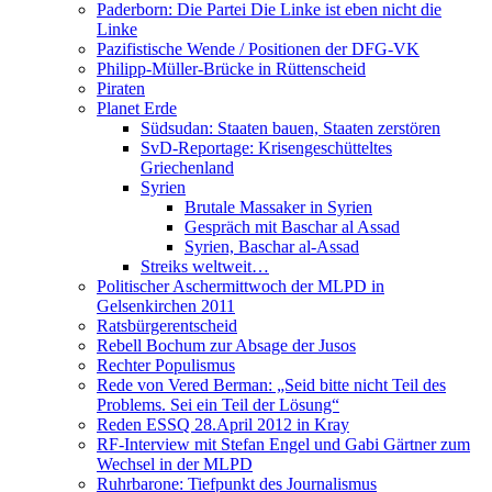
Paderborn: Die Partei Die Linke ist eben nicht die
Linke
Pazifistische Wende / Positionen der DFG-VK
Philipp-Müller-Brücke in Rüttenscheid
Piraten
Planet Erde
Südsudan: Staaten bauen, Staaten zerstören
SvD-Reportage: Krisengeschütteltes
Griechenland
Syrien
Brutale Massaker in Syrien
Gespräch mit Baschar al Assad
Syrien, Baschar al-Assad
Streiks weltweit…
Politischer Aschermittwoch der MLPD in
Gelsenkirchen 2011
Ratsbürgerentscheid
Rebell Bochum zur Absage der Jusos
Rechter Populismus
Rede von Vered Berman: „Seid bitte nicht Teil des
Problems. Sei ein Teil der Lösung“
Reden ESSQ 28.April 2012 in Kray
RF-Interview mit Stefan Engel und Gabi Gärtner zum
Wechsel in der MLPD
Ruhrbarone: Tiefpunkt des Journalismus