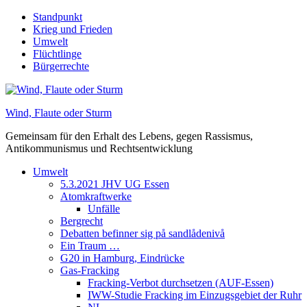
Skip
Standpunkt
to
Krieg und Frieden
content
Umwelt
Flüchtlinge
Bürgerrechte
Wind, Flaute oder Sturm
Gemeinsam für den Erhalt des Lebens, gegen Rassismus,
Antikommunismus und Rechtsentwicklung
Umwelt
5.3.2021 JHV UG Essen
Atomkraftwerke
Unfälle
Bergrecht
Debatten befinner sig på sandlådenivå
Ein Traum …
G20 in Hamburg, Eindrücke
Gas-Fracking
Fracking-Verbot durchsetzen (AUF-Essen)
IWW-Studie Fracking im Einzugsgebiet der Ruhr