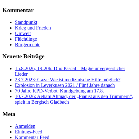
Kommentar
Standpunkt
Krieg und Frieden
Umwelt
Flüchtlinge
Bürgerrechte
Neueste Beiträge
15.8.2026, 19-20h: Duo Pascal – Magie unvergesslicher
Lieder
23.7.2023: Gaza: Wie ist medizinische Hilfe möglich?
Explosion in Leverkusen 2021 / Fünf Jahre danach
70 Jahre KPD‑Verbot: Kundgebung am 17.8.
10.7.2026: Aeham Ahmad, der „Pianist aus den Trümmern“,
spielt in Bergisch Gladbach
Meta
Anmelden
Eintrags-Feed
Kommentar-Feed