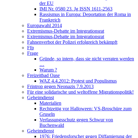
der EU
IMI Nr. 0580 23. Jg ISSN 1611-2563
Rassismus in Europa: Deportation der Roma in
Frankreich
Europawahl 2014
Extremismus-Debatte im Integrationsrat
Extremismus-Debatte im Integrationsrat
Fahnenverbot der Polizei erfolgreich bekämpft
Ffp
Frage
Gründe, so intern, dass sie nicht verraten werden
…
Warum ?
Freizeitbad Oase
WAZ 4.4.2012: Protest und Populismus
Frintrop gegen Neonazis 7.9.2013
Für eine solidarische und weltoffene Migrationspolitik!
Geheimdienst
Materialien
Rechtzeitig vor Halloween: VS-Broschüre zum
Gruseln
Verfassungsschutz gegen Schwur von
Buchenwald
Geheimdienst
1976: Friedensforscher gegen Diffamierung der