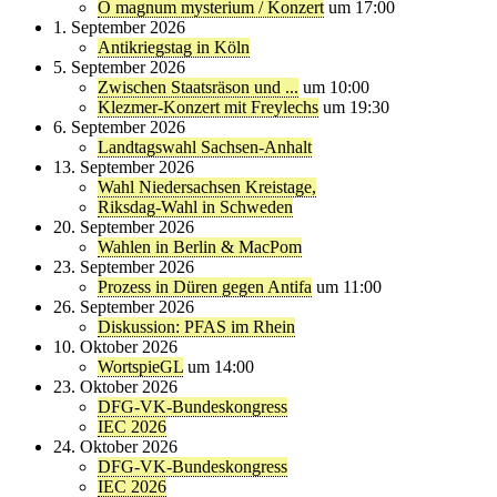
O magnum mysterium / Konzert
um 17:00
1. September 2026
Antikriegstag in Köln
5. September 2026
Zwischen Staatsräson und ...
um 10:00
Klezmer-Konzert mit Freylechs
um 19:30
6. September 2026
Landtagswahl Sachsen-Anhalt
13. September 2026
Wahl Niedersachsen Kreistage,
Riksdag-Wahl in Schweden
20. September 2026
Wahlen in Berlin & MacPom
23. September 2026
Prozess in Düren gegen Antifa
um 11:00
26. September 2026
Diskussion: PFAS im Rhein
10. Oktober 2026
WortspieGL
um 14:00
23. Oktober 2026
DFG-VK-Bundeskongress
IEC 2026
24. Oktober 2026
DFG-VK-Bundeskongress
IEC 2026