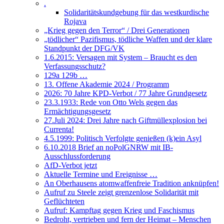
.
Solidaritätskundgebung für das westkurdische
Rojava
„Krieg gegen den Terror“ / Drei Generationen
„tödlicher“ Pazifismus, tödliche Waffen und der klare
Standpunkt der DFG/VK
1.6.2015: Versagen mit System – Braucht es den
Verfassungsschutz?
129a 129b …
13. Offene Akademie 2024 / Programm
2026: 70 Jahre KPD-Verbot / 77 Jahre Grundgesetz
23.3.1933: Rede von Otto Wels gegen das
Ermächtigungsgesetz
27.Juli 2024: Drei Jahre nach Giftmüllexplosion bei
Currenta!
4.5.1999: Politisch Verfolgte genießen (k)ein Asyl
6.10.2018 Brief an noPolGNRW mit IB-
Ausschlussforderung
AfD-Verbot jetzt
Aktuelle Termine und Ereignisse …
An Oberhausens atomwaffenfreie Tradition anknüpfen!
Aufruf zu Steele zeigt grenzenlose Solidarität mit
Geflüchteten
Aufruf: Kampftag gegen Krieg und Faschismus
Bedroht, vertrieben und fern der Heimat – Menschen