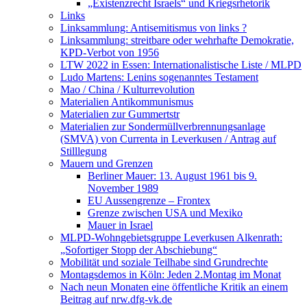
„Existenzrecht Israels“ und Kriegsrhetorik
Links
Linksammlung: Antisemitismus von links ?
Linksammlung: streitbare oder wehrhafte Demokratie,
KPD-Verbot von 1956
LTW 2022 in Essen: Internationalistische Liste / MLPD
Ludo Martens: Lenins sogenanntes Testament
Mao / China / Kulturrevolution
Materialien Antikommunismus
Materialien zur Gummertstr
Materialien zur Sondermüllverbrennungsanlage
(SMVA) von Currenta in Leverkusen / Antrag auf
Stilllegung
Mauern und Grenzen
Berliner Mauer: 13. August 1961 bis 9.
November 1989
EU Aussengrenze – Frontex
Grenze zwischen USA und Mexiko
Mauer in Israel
MLPD-Wohngebietsgruppe Leverkusen Alkenrath:
„Sofortiger Stopp der Abschiebung“
Mobilität und soziale Teilhabe sind Grundrechte
Montagsdemos in Köln: Jeden 2.Montag im Monat
Nach neun Monaten eine öffentliche Kritik an einem
Beitrag auf nrw.dfg-vk.de