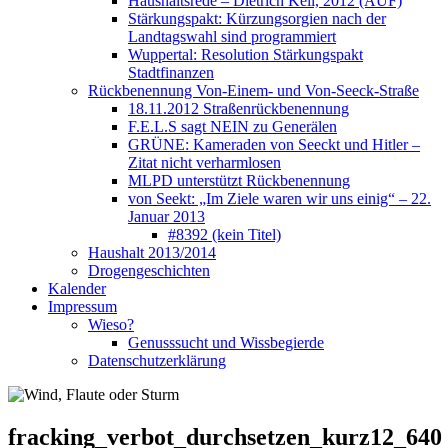
Haushaltsrede – Dietrich Keil, 2012 (AUF)
Stärkungspakt: Kürzungsorgien nach der
Landtagswahl sind programmiert
Wuppertal: Resolution Stärkungspakt
Stadtfinanzen
Rückbenennung Von-Einem- und Von-Seeck-Straße
18.11.2012 Straßenrückbenennung
F.E.L.S sagt NEIN zu Generälen
GRÜNE: Kameraden von Seeckt und Hitler –
Zitat nicht verharmlosen
MLPD unterstützt Rückbenennung
von Seekt: „Im Ziele waren wir uns einig“ – 22.
Januar 2013
#8392 (kein Titel)
Haushalt 2013/2014
Drogengeschichten
Kalender
Impressum
Wieso?
Genusssucht und Wissbegierde
Datenschutzerklärung
fracking_verbot_durchsetzen_kurz12_640