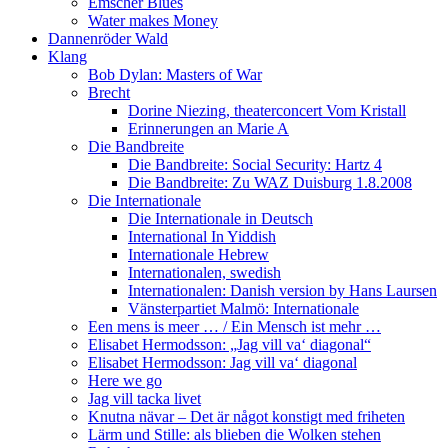
Emscher Blues
Water makes Money
Dannenröder Wald
Klang
Bob Dylan: Masters of War
Brecht
Dorine Niezing, theaterconcert Vom Kristall
Erinnerungen an Marie A
Die Bandbreite
Die Bandbreite: Social Security: Hartz 4
Die Bandbreite: Zu WAZ Duisburg 1.8.2008
Die Internationale
Die Internationale in Deutsch
International In Yiddish
Internationale Hebrew
Internationalen, swedish
Internationalen: Danish version by Hans Laursen
Vänsterpartiet Malmö: Internationale
Een mens is meer … / Ein Mensch ist mehr …
Elisabet Hermodsson: „Jag vill va‘ diagonal“
Elisabet Hermodsson: Jag vill va‘ diagonal
Here we go
Jag vill tacka livet
Knutna nävar – Det är något konstigt med friheten
Lärm und Stille: als blieben die Wolken stehen