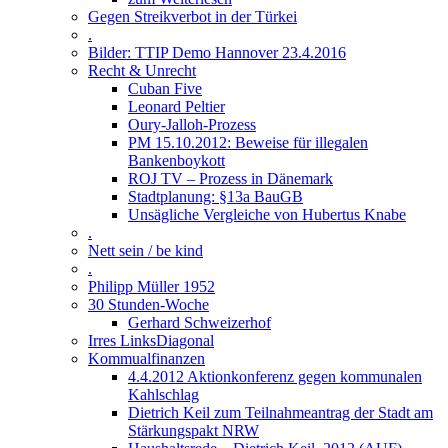
Gegen Streikverbot in der Türkei
.
Bilder: TTIP Demo Hannover 23.4.2016
Recht & Unrecht
Cuban Five
Leonard Peltier
Oury-Jalloh-Prozess
PM 15.10.2012: Beweise für illegalen
Bankenboykott
ROJ TV – Prozess in Dänemark
Stadtplanung: §13a BauGB
Unsägliche Vergleiche von Hubertus Knabe
.
Nett sein / be kind
.
Philipp Müller 1952
30 Stunden-Woche
Gerhard Schweizerhof
Irres LinksDiagonal
Kommualfinanzen
4.4.2012 Aktionkonferenz gegen kommunalen
Kahlschlag
Dietrich Keil zum Teilnahmeantrag der Stadt am
Stärkungspakt NRW