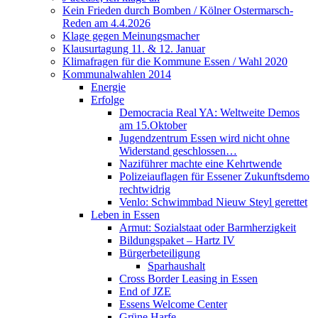
Kein Frieden durch Bomben / Kölner Ostermarsch-
Reden am 4.4.2026
Klage gegen Meinungsmacher
Klausurtagung 11. & 12. Januar
Klimafragen für die Kommune Essen / Wahl 2020
Kommunalwahlen 2014
Energie
Erfolge
Democracia Real YA: Weltweite Demos
am 15.Oktober
Jugendzentrum Essen wird nicht ohne
Widerstand geschlossen…
Naziführer machte eine Kehrtwende
Polizeiauflagen für Essener Zukunftsdemo
rechtwidrig
Venlo: Schwimmbad Nieuw Steyl gerettet
Leben in Essen
Armut: Sozialstaat oder Barmherzigkeit
Bildungspaket – Hartz IV
Bürgerbeteiligung
Sparhaushalt
Cross Border Leasing in Essen
End of JZE
Essens Welcome Center
Grüne Harfe