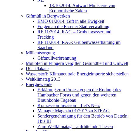
NL
13.10.2014: Antwort Ministerie van
Economische Zaken
Giftmüll in Bergwerken
EMO 01/2014: Gift in alle Ewigkeit
Fragen an die Essener Stadtverwaltung
RF 11/2014: RAG – Grubenwasser und
Fracking
RF 11/2014: RAG: Grubenwasserhaltung im
Saarland
Müllentsorgung
Giftmüllverbrennung
Müllöfen in Flingern vergiften Gesundheit und Umwelt
UG_Plakate
Wasserstoff: Klimaneutrale Energieimporte sicherstellen
Weltklimatag 2013
Energiewende
Erklärung zum Protest gegen die Rodung des
Hambacher Forsts und gegen den weiteren
Braunkohle-Tagebau
Konzession Invasion – Let’s Netz
Manager Magazin 01/2013 zu STEAG
Sondergenehmigung für den Betrieb von Datteln
I bis III
Zum Weltklimatag – aufrüttelnde Thesen