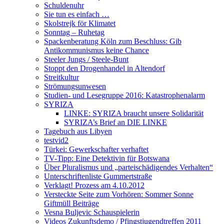
Schuldenuhr
Sie tun es einfach …
Skolstrejk för Klimatet
Sonntag – Ruhetag
Spackenberatung Köln zum Beschluss: Gib
Antikommunismus keine Chance
Steeler Jungs / Steele-Bunt
Stoppt den Drogenhandel in Altendorf
Streitkultur
Strömungsunwesen
Studien- und Lesegruppe 2016: Katastrophenalarm
SYRIZA
LINKE: SYRIZA braucht unsere Solidarität
SYRIZA’s Brief an DIE LINKE
Tagebuch aus Libyen
testvid2
Türkei: Gewerkschafter verhaftet
TV-Tipp: Eine Detektivin für Botswana
Über Pluralismus und „parteischädigendes Verhalten“
Unterschriftenliste Gummertstraße
Verklagt! Prozess am 4.10.2012
Versteckte Seite zum Vorhören: Sommer Sonne
Giftmüll Beiträge
Vesna Buljevic Schauspielerin
Videos Zukunftsdemo / Pfingstjugendtreffen 2011