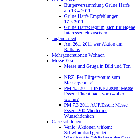
Bürgerversammlung Grüne Harfe
am 13.4.2011
Grüne Harfe Empfehlungen
17.3.2011
Grüne Harfe: legitim, sich für eigene
Interessen einzusetzen
Jugendarbeit
Am 26.1.2011 war Aktion am
Rathaus
Mehrgenerationen Wohnen
Messe Essen
Messe und Gruga in Bild und Ton
…
NRZ: Per Bürgervotum zum
Messergebnis?
PM 4.3.2011 LINKE.Essen: Messe
Essen: Flucht nach vorn – aber
wohin?
PM 7.3.2011 AUF.Essen: Messe
Essen: 200 Mio teures
Wunschdenken
Oase soll leben
Venlo: Aktionen wirken:
Schwimmbad gerettet