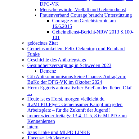
DFG-VK
Menschenwürde, Vielfalt und Geheimdienst
Frauenverband Courage braucht Unterstützung
Courage zum Gerichtstermin am
16.6.2015
Geheimdienst-Bericht-NRW 2013 S.100-
101
gelöschtes Zitat
Gemeinsamkeiten: Felix Oekentorp und Reinhard
Funke
Geschichte des Antikriegstags
Gesundheitsversorgung in Schweden 2023
Demenz
Gib Antikommunismus keine Chance: Antrag zum
BuKo der DFG-VK im Oktober 2024
Herrn Eggerts automatischer Brief an den lieben Olaf
…
Heute ist es Horst, morgen vielleicht du
IL/MLPD-Flyer: Gemeinsamer Kampf um jeden
Arbeitsplatz – für die Zukunft der Jugend!
immer wieder freitags: 13.4, 11.5, 8.6: MLPD zum
Kennenlernen
intern
Irans Linke und MLPD LINKE
J’accuse, ich klage an