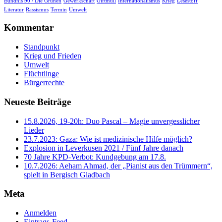
Bündnis 90 / Die Grünen
Gewerkschaft
Giftmüll
Internationalismus
Krieg
Lesestoff
Literatur
Rassismus
Termin
Umwelt
Kommentar
Standpunkt
Krieg und Frieden
Umwelt
Flüchtlinge
Bürgerrechte
Neueste Beiträge
15.8.2026, 19-20h: Duo Pascal – Magie unvergesslicher
Lieder
23.7.2023: Gaza: Wie ist medizinische Hilfe möglich?
Explosion in Leverkusen 2021 / Fünf Jahre danach
70 Jahre KPD‑Verbot: Kundgebung am 17.8.
10.7.2026: Aeham Ahmad, der „Pianist aus den Trümmern“,
spielt in Bergisch Gladbach
Meta
Anmelden
Eintrags-Feed