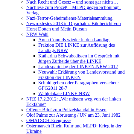
Nach Recht und Gesetz – und sonst gar nichts…
Nachlese zum Prozeß – MLPD gegen Schöningh-
Verlag
Nazi-Terror-Geheimdienst-Materialsammlung
Newrozfestes 2013 in Diyarbakir: Bildbericht von
Horst Dotten und Metin Dursun
NRW-Wahl
Anna Conrads wieder in den Landtag
Fraktion DIE LINKE zur Auflösung des
Landtags NRW
Katharina Schwabedissen im Gespräch mit
Jürgen Zurheide über die LINKE
Landesparteitag der LINKEN.NRW 2012
Neuwahl: Erklärung von Landesvorstand und
Fraktion der LINKEN
Schuld geben oder Paragraphen verstehen:
GFG2011 28-7
Wahlplakate LINKE.NRW
NRZ 17.2.2012: „Wir müssen weg von der linken
Eckfahne“
Offener Brief zum Polizeiskandal in Essen
Olof Palme zur Abrüstung / UN am 23. Juni 1982
OMATSCH-Ereignisse
Ostermarsch Rhein Ruhr und MLPD: Krieg in der
Ukraine