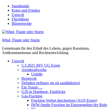
Skip
Standpunkt
to
Krieg und Frieden
content
Umwelt
Flüchtlinge
Bürgerrechte
Wind, Flaute oder Sturm
Gemeinsam für den Erhalt des Lebens, gegen Rassismus,
Antikommunismus und Rechtsentwicklung
Umwelt
5.3.2021 JHV UG Essen
Atomkraftwerke
Unfälle
Bergrecht
Debatten befinner sig på sandlådenivå
Ein Traum …
G20 in Hamburg, Eindrücke
Gas-Fracking
Fracking-Verbot durchsetzen (AUF-Essen)
IWW-Studie Fracking im Einzugsgebiet der Ruhr