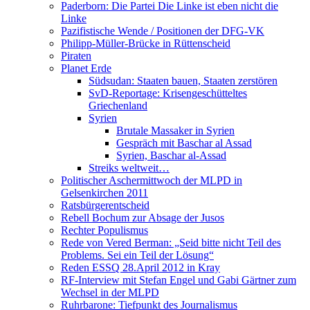
Paderborn: Die Partei Die Linke ist eben nicht die
Linke
Pazifistische Wende / Positionen der DFG-VK
Philipp-Müller-Brücke in Rüttenscheid
Piraten
Planet Erde
Südsudan: Staaten bauen, Staaten zerstören
SvD-Reportage: Krisengeschütteltes
Griechenland
Syrien
Brutale Massaker in Syrien
Gespräch mit Baschar al Assad
Syrien, Baschar al-Assad
Streiks weltweit…
Politischer Aschermittwoch der MLPD in
Gelsenkirchen 2011
Ratsbürgerentscheid
Rebell Bochum zur Absage der Jusos
Rechter Populismus
Rede von Vered Berman: „Seid bitte nicht Teil des
Problems. Sei ein Teil der Lösung“
Reden ESSQ 28.April 2012 in Kray
RF-Interview mit Stefan Engel und Gabi Gärtner zum
Wechsel in der MLPD
Ruhrbarone: Tiefpunkt des Journalismus