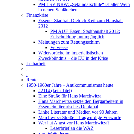
PM LSV-NRW: „Sekundarschule“ ist alter Wein
in neuen Schläuchen
Finanzkrise
Essener Stadtrat: Dietrich Keil zum Haushalt
2012
PM AUF-Essen: Stadthaushalt 2012:
Entschuldung unumgänglich
Meinungen zum Rettungsschirm
Verweise
Widersprüche im imperialistischen
Zweckbündnis – die EU in der Krise
Leiharbeit
.
.
Rente
1950-1960er Jahre – Antikommunismus heute
#2114 (kein Titel)
Eine Straße für Hans Marchwitza
Hans Marchwitza setzte den Bergarbeitern in
Essen ein literarisches Denkmal
Linke Literatur und Medien vor 90 Jahren
Marchwitza-Straße – fragwürdige Vorwürfe
Wer hat Angst vor Hans Marchwitza?
Leserbrief an die WAZ
zum Weiterlesen