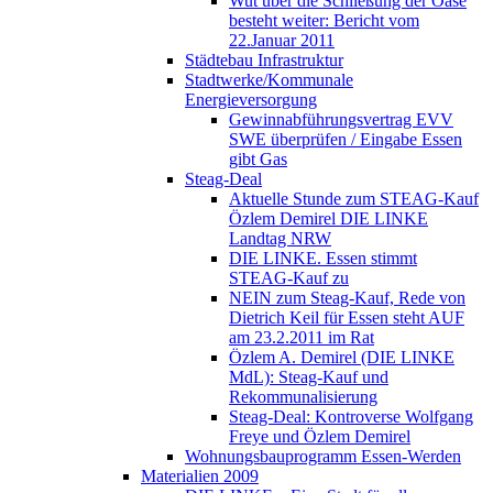
Wut über die Schließung der Oase
besteht weiter: Bericht vom
22.Januar 2011
Städtebau Infrastruktur
Stadtwerke/Kommunale
Energieversorgung
Gewinnabführungsvertrag EVV
SWE überprüfen / Eingabe Essen
gibt Gas
Steag-Deal
Aktuelle Stunde zum STEAG-Kauf
Özlem Demirel DIE LINKE
Landtag NRW
DIE LINKE. Essen stimmt
STEAG-Kauf zu
NEIN zum Steag-Kauf, Rede von
Dietrich Keil für Essen steht AUF
am 23.2.2011 im Rat
Özlem A. Demirel (DIE LINKE
MdL): Steag-Kauf und
Rekommunalisierung
Steag-Deal: Kontroverse Wolfgang
Freye und Özlem Demirel
Wohnungsbauprogramm Essen-Werden
Materialien 2009