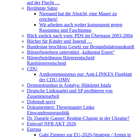
auf der Flucht …
Berühmte Sätze
Niemand hat die Absicht, eine Mauer zu
errichten!
Wir arbeiten auch weiter konsequent gegen
Rassismus und Faschismus
Blick zurück nach vorn: PDS im Übergang 2003-2004
Bücher für Kinder und Jugend …
Bundestag beschloss Gesetz zur Bestandsdatenauskunft
Bürgerbegehren unterstützt „kulturgut Essen“
Bürgerbeteiligung Bürgerentscheid
Ratsbürgerentscheid
CDU
Antikommunismus pur: Anti-LINKES Flugblatt
der CDU-OMV
Demonstrantion in Antalya: Hükümet Istafa
Deutsche Linkspartei und SP profitieren von
Zusammenarbeit
Dobrindt nervt
Dokumentiert: Thesenpapier Linke
Einwanderungspolitik
Dr. Daniele Ganser: Regime-Change in der Ukraine?
Entwurf NFB AKT 2026
Europa
Gabi Zimmer zur EU-2020-Strategie / Armut in