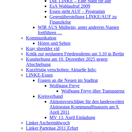
DIE LINKE – Eine Stadt für alle
EsA Wahlaufruf 2009
Essen steht AUF – Programm
Gegenüberstellung LINKE/AUF zu
Finanzkrise
WIR AUS Mülheim, unter anderem Namen
fortführen …
Kommunikation
Hören und Sehen
Kray shredder vid
Kritik zur geplanten Friedensdemo am 3.10 in Berlin
Kundgebung am 10. Dezember 2025 gegen
Abschiebung
Kurzfristig verschoben: Aktuelle Info:
LINKE-Essen
Fragen an die Neuen im Stadtrat
Wolfgang Freye
Wolfgang Freye über Transparenz
Kreisverband
Aktionsvorschläge für den landesweiten
Aktionstag Kommunalfinanzen am 9.
April 2011
MV 13. April Einladung
Linker Aschermittwoch
Linker Parteitag 2011 Erfurt