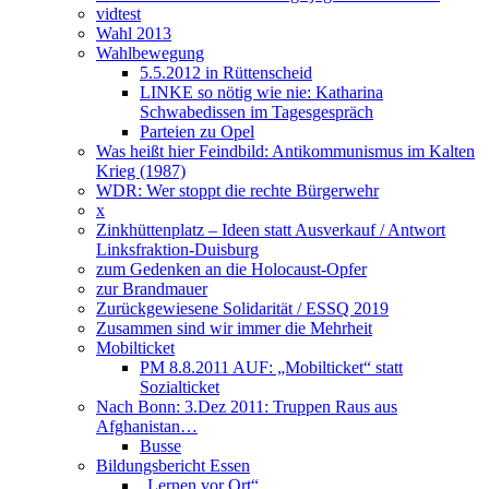
vidtest
Wahl 2013
Wahlbewegung
5.5.2012 in Rüttenscheid
LINKE so nötig wie nie: Katharina
Schwabedissen im Tagesgespräch
Parteien zu Opel
Was heißt hier Feindbild: Antikommunismus im Kalten
Krieg (1987)
WDR: Wer stoppt die rechte Bürgerwehr
x
Zinkhüttenplatz – Ideen statt Ausverkauf / Antwort
Linksfraktion-Duisburg
zum Gedenken an die Holocaust-Opfer
zur Brandmauer
Zurückgewiesene Solidarität / ESSQ 2019
Zusammen sind wir immer die Mehrheit
Mobilticket
PM 8.8.2011 AUF: „Mobilticket“ statt
Sozialticket
Nach Bonn: 3.Dez 2011: Truppen Raus aus
Afghanistan…
Busse
Bildungsbericht Essen
„Lernen vor Ort“