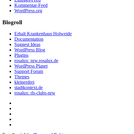
Kommentar-Feed
WordPress.org
Blogroll
Erhalt Krankenhaus Holweide
Documentation
Suggest Ideas
WordPress Blog
Plugins
rosalux: nrw.rosalux.de
WordPress Planet
Support Forum
Themes
kleinerdrei
stadtkontext.de
rosalux: rls-clubs-nrw
Startseite
Datenschutzerklärung
Privatsphäre-
Einstellungen
Historie
ändern
der
Einwilligungen
Privatsphäre-
widerrufen