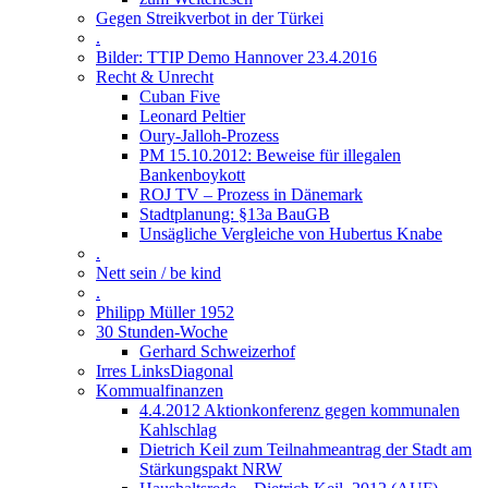
Gegen Streikverbot in der Türkei
.
Bilder: TTIP Demo Hannover 23.4.2016
Recht & Unrecht
Cuban Five
Leonard Peltier
Oury-Jalloh-Prozess
PM 15.10.2012: Beweise für illegalen
Bankenboykott
ROJ TV – Prozess in Dänemark
Stadtplanung: §13a BauGB
Unsägliche Vergleiche von Hubertus Knabe
.
Nett sein / be kind
.
Philipp Müller 1952
30 Stunden-Woche
Gerhard Schweizerhof
Irres LinksDiagonal
Kommualfinanzen
4.4.2012 Aktionkonferenz gegen kommunalen
Kahlschlag
Dietrich Keil zum Teilnahmeantrag der Stadt am
Stärkungspakt NRW