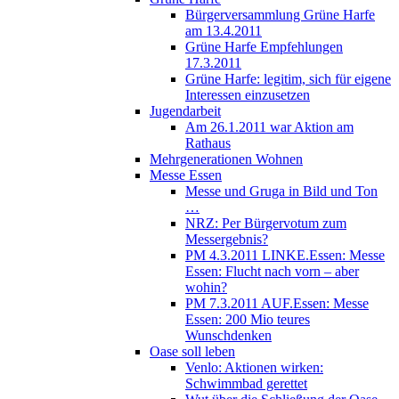
Bürgerversammlung Grüne Harfe
am 13.4.2011
Grüne Harfe Empfehlungen
17.3.2011
Grüne Harfe: legitim, sich für eigene
Interessen einzusetzen
Jugendarbeit
Am 26.1.2011 war Aktion am
Rathaus
Mehrgenerationen Wohnen
Messe Essen
Messe und Gruga in Bild und Ton
…
NRZ: Per Bürgervotum zum
Messergebnis?
PM 4.3.2011 LINKE.Essen: Messe
Essen: Flucht nach vorn – aber
wohin?
PM 7.3.2011 AUF.Essen: Messe
Essen: 200 Mio teures
Wunschdenken
Oase soll leben
Venlo: Aktionen wirken:
Schwimmbad gerettet