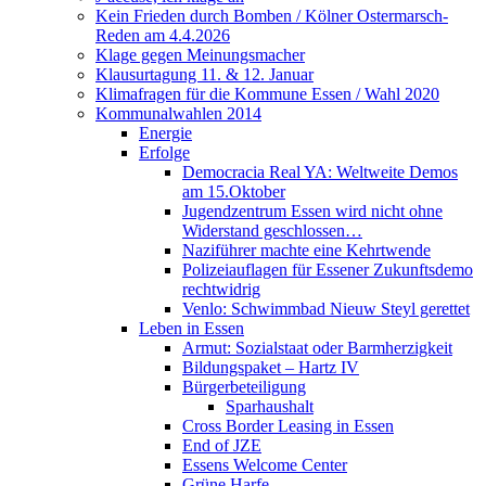
Kein Frieden durch Bomben / Kölner Ostermarsch-
Reden am 4.4.2026
Klage gegen Meinungsmacher
Klausurtagung 11. & 12. Januar
Klimafragen für die Kommune Essen / Wahl 2020
Kommunalwahlen 2014
Energie
Erfolge
Democracia Real YA: Weltweite Demos
am 15.Oktober
Jugendzentrum Essen wird nicht ohne
Widerstand geschlossen…
Naziführer machte eine Kehrtwende
Polizeiauflagen für Essener Zukunftsdemo
rechtwidrig
Venlo: Schwimmbad Nieuw Steyl gerettet
Leben in Essen
Armut: Sozialstaat oder Barmherzigkeit
Bildungspaket – Hartz IV
Bürgerbeteiligung
Sparhaushalt
Cross Border Leasing in Essen
End of JZE
Essens Welcome Center
Grüne Harfe