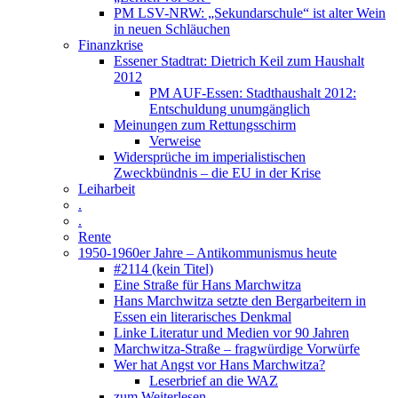
PM LSV-NRW: „Sekundarschule“ ist alter Wein
in neuen Schläuchen
Finanzkrise
Essener Stadtrat: Dietrich Keil zum Haushalt
2012
PM AUF-Essen: Stadthaushalt 2012:
Entschuldung unumgänglich
Meinungen zum Rettungsschirm
Verweise
Widersprüche im imperialistischen
Zweckbündnis – die EU in der Krise
Leiharbeit
.
.
Rente
1950-1960er Jahre – Antikommunismus heute
#2114 (kein Titel)
Eine Straße für Hans Marchwitza
Hans Marchwitza setzte den Bergarbeitern in
Essen ein literarisches Denkmal
Linke Literatur und Medien vor 90 Jahren
Marchwitza-Straße – fragwürdige Vorwürfe
Wer hat Angst vor Hans Marchwitza?
Leserbrief an die WAZ
zum Weiterlesen