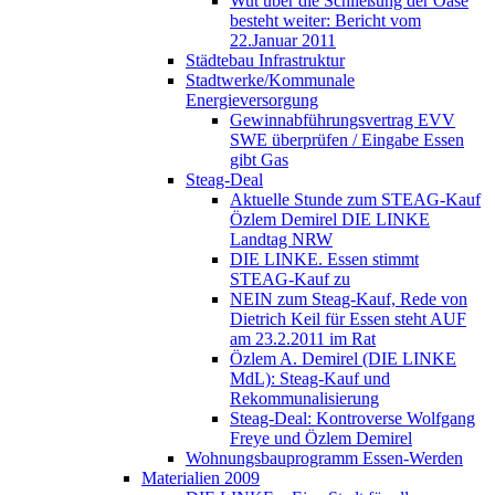
Wut über die Schließung der Oase
besteht weiter: Bericht vom
22.Januar 2011
Städtebau Infrastruktur
Stadtwerke/Kommunale
Energieversorgung
Gewinnabführungsvertrag EVV
SWE überprüfen / Eingabe Essen
gibt Gas
Steag-Deal
Aktuelle Stunde zum STEAG-Kauf
Özlem Demirel DIE LINKE
Landtag NRW
DIE LINKE. Essen stimmt
STEAG-Kauf zu
NEIN zum Steag-Kauf, Rede von
Dietrich Keil für Essen steht AUF
am 23.2.2011 im Rat
Özlem A. Demirel (DIE LINKE
MdL): Steag-Kauf und
Rekommunalisierung
Steag-Deal: Kontroverse Wolfgang
Freye und Özlem Demirel
Wohnungsbauprogramm Essen-Werden
Materialien 2009