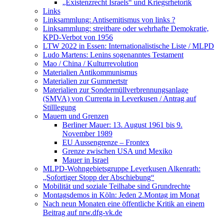
„Existenzrecht Israels“ und Kriegsrhetorik
Links
Linksammlung: Antisemitismus von links ?
Linksammlung: streitbare oder wehrhafte Demokratie,
KPD-Verbot von 1956
LTW 2022 in Essen: Internationalistische Liste / MLPD
Ludo Martens: Lenins sogenanntes Testament
Mao / China / Kulturrevolution
Materialien Antikommunismus
Materialien zur Gummertstr
Materialien zur Sondermüllverbrennungsanlage
(SMVA) von Currenta in Leverkusen / Antrag auf
Stilllegung
Mauern und Grenzen
Berliner Mauer: 13. August 1961 bis 9.
November 1989
EU Aussengrenze – Frontex
Grenze zwischen USA und Mexiko
Mauer in Israel
MLPD-Wohngebietsgruppe Leverkusen Alkenrath:
„Sofortiger Stopp der Abschiebung“
Mobilität und soziale Teilhabe sind Grundrechte
Montagsdemos in Köln: Jeden 2.Montag im Monat
Nach neun Monaten eine öffentliche Kritik an einem
Beitrag auf nrw.dfg-vk.de