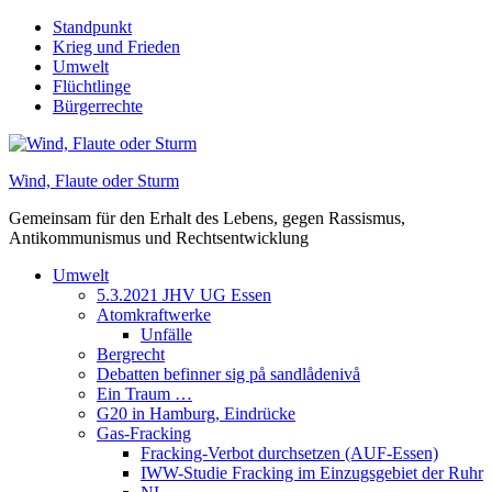
Skip
Standpunkt
to
Krieg und Frieden
content
Umwelt
Flüchtlinge
Bürgerrechte
Wind, Flaute oder Sturm
Gemeinsam für den Erhalt des Lebens, gegen Rassismus,
Antikommunismus und Rechtsentwicklung
Umwelt
5.3.2021 JHV UG Essen
Atomkraftwerke
Unfälle
Bergrecht
Debatten befinner sig på sandlådenivå
Ein Traum …
G20 in Hamburg, Eindrücke
Gas-Fracking
Fracking-Verbot durchsetzen (AUF-Essen)
IWW-Studie Fracking im Einzugsgebiet der Ruhr