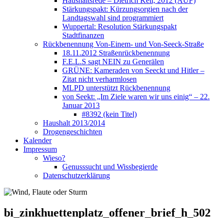
Haushaltsrede – Dietrich Keil, 2012 (AUF)
Stärkungspakt: Kürzungsorgien nach der
Landtagswahl sind programmiert
Wuppertal: Resolution Stärkungspakt
Stadtfinanzen
Rückbenennung Von-Einem- und Von-Seeck-Straße
18.11.2012 Straßenrückbenennung
F.E.L.S sagt NEIN zu Generälen
GRÜNE: Kameraden von Seeckt und Hitler –
Zitat nicht verharmlosen
MLPD unterstützt Rückbenennung
von Seekt: „Im Ziele waren wir uns einig“ – 22.
Januar 2013
#8392 (kein Titel)
Haushalt 2013/2014
Drogengeschichten
Kalender
Impressum
Wieso?
Genusssucht und Wissbegierde
Datenschutzerklärung
bi_zinkhuettenplatz_offener_brief_h_502