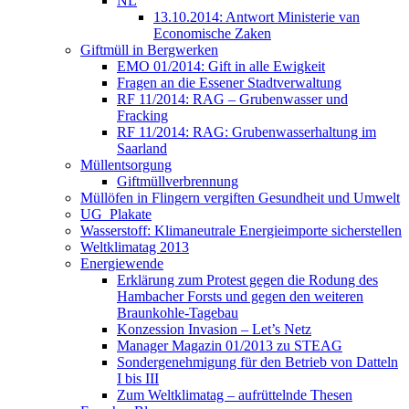
NL
13.10.2014: Antwort Ministerie van
Economische Zaken
Giftmüll in Bergwerken
EMO 01/2014: Gift in alle Ewigkeit
Fragen an die Essener Stadtverwaltung
RF 11/2014: RAG – Grubenwasser und
Fracking
RF 11/2014: RAG: Grubenwasserhaltung im
Saarland
Müllentsorgung
Giftmüllverbrennung
Müllöfen in Flingern vergiften Gesundheit und Umwelt
UG_Plakate
Wasserstoff: Klimaneutrale Energieimporte sicherstellen
Weltklimatag 2013
Energiewende
Erklärung zum Protest gegen die Rodung des
Hambacher Forsts und gegen den weiteren
Braunkohle-Tagebau
Konzession Invasion – Let’s Netz
Manager Magazin 01/2013 zu STEAG
Sondergenehmigung für den Betrieb von Datteln
I bis III
Zum Weltklimatag – aufrüttelnde Thesen