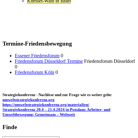
Knesset-Wahl in Israel
Termine-Friedensbewegung
Essener Friedensforum
0
Friedensforum Düsseldorf Termine
Friedensforum Düsseldorf
0
Friedensforum Köln
0
Strategiekonferenz - Nachlese und zur Frage wie es weiter geht:
umweltstrategiekonferenz.org
https://umweltstrategiekonferenz.org/materialien/
Strategiekonferenz 20.4 – 21.4.2024 in Potsdam: Arbeiter- und
Umweltbewegung: Gemeinsam – Weltweit
Finde