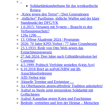
.
Solidaritätskundgebung für das westkurdische
Rojava
„Krieg gegen den Terror“ / Drei Generationen
„tödlicher“ Pazifismus, tödliche Waffen und der klare
Standpunkt der DFG/VK
1.6.2015: Versagen mit System – Braucht es den
Verfassungsschutz?
129a 129b …
13. Offene Akademie 2024 / Programm
2026: 70 Jahre KPD-Verbot / 77 Jahre Grundgesetz
23.3.1933: Rede von Otto Wels gegen das
Ermächtigungsgesetz
27.Juli 2024: Drei Jahre nach Giftmüllexplosion bei
Currenta!
4.5.1999: Politisch Verfolgte genießen (k)ein Asyl
6.10.2018 Brief an noPolGNRW mit IB-
Ausschlussforderung
AfD-Verbot jetzt
Aktuelle Termine und Ereignisse …
An Oberhausens atomwaffenfreie Tradition anknüpfen!
Aufruf zu Steele zeigt grenzenlose Solidarität mit
Geflüchteten
Aufruf: Kampftag gegen Krieg und Faschismus
Bedroht, vertrieben und fern der Heimat – Menschen