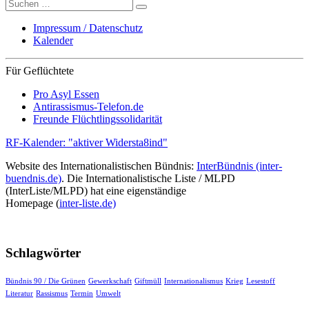
Suche
nach:
Impressum / Datenschutz
Kalender
Für Geflüchtete
Pro Asyl Essen
Antirassismus-Telefon.de
Freunde Flüchtlingssolidarität
RF-Kalender: "aktiver Widersta8ind"
Website des Internationalistischen Bündnis:
InterBündnis (inter-
buendnis.de)
. Die Internationalistische Liste / MLPD
(InterListe/MLPD) hat eine eigenständige
Homepage (
inter-liste.de)
Schlagwörter
Bündnis 90 / Die Grünen
Gewerkschaft
Giftmüll
Internationalismus
Krieg
Lesestoff
Literatur
Rassismus
Termin
Umwelt