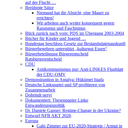
auf der Flucht …
Berühmte Sätze
Niemand hat die Absicht, eine Mauer zu
errichten!
Wir arbeiten auch weiter konsequent gegen
Rassismus und Faschismus
Blick zurück nach vorn: PDS im Übergang 2003-2004
Bücher für Kinder und Jugend …
Bundestag beschloss Gesetz zur Bestandsdatenauskunft
Bürgerbegehren unterstützt „kulturgut Essen“
Bürgerbeteiligung Bürgerentscheid
Ratsbürgerentscheid
CDU
Antikommunismus pur: Anti-LINKES Flugblatt
der CDU-OMV
Demonstrantion in Antalya: Hükümet Istafa
Deutsche Linkspartei und SP profitieren von
Zusammenarbeit
Dobrindt nervt
Dokumentiert: Thesenpapier Linke
Einwanderungspolitik
Dr. Daniele Ganser: Regime-Change in der Ukraine?
Entwurf NFB AKT 2026
Europa
Gabi Zimmer zur EU-2020-Strategie / Armut in