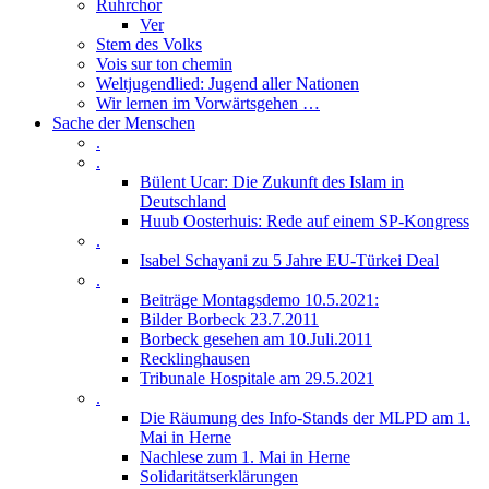
Ruhrchor
Ver
Stem des Volks
Vois sur ton chemin
Weltjugendlied: Jugend aller Nationen
Wir lernen im Vorwärtsgehen …
Sache der Menschen
.
.
Bülent Ucar: Die Zukunft des Islam in
Deutschland
Huub Oosterhuis: Rede auf einem SP-Kongress
.
Isabel Schayani zu 5 Jahre EU-Türkei Deal
.
Beiträge Montagsdemo 10.5.2021:
Bilder Borbeck 23.7.2011
Borbeck gesehen am 10.Juli.2011
Recklinghausen
Tribunale Hospitale am 29.5.2021
.
Die Räumung des Info-Stands der MLPD am 1.
Mai in Herne
Nachlese zum 1. Mai in Herne
Solidaritätserklärungen