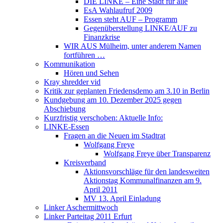
DIE LINKE – Eine Stadt für alle
EsA Wahlaufruf 2009
Essen steht AUF – Programm
Gegenüberstellung LINKE/AUF zu
Finanzkrise
WIR AUS Mülheim, unter anderem Namen
fortführen …
Kommunikation
Hören und Sehen
Kray shredder vid
Kritik zur geplanten Friedensdemo am 3.10 in Berlin
Kundgebung am 10. Dezember 2025 gegen
Abschiebung
Kurzfristig verschoben: Aktuelle Info:
LINKE-Essen
Fragen an die Neuen im Stadtrat
Wolfgang Freye
Wolfgang Freye über Transparenz
Kreisverband
Aktionsvorschläge für den landesweiten
Aktionstag Kommunalfinanzen am 9.
April 2011
MV 13. April Einladung
Linker Aschermittwoch
Linker Parteitag 2011 Erfurt