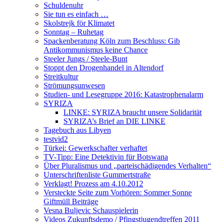
Schuldenuhr
Sie tun es einfach …
Skolstrejk för Klimatet
Sonntag – Ruhetag
Spackenberatung Köln zum Beschluss: Gib
Antikommunismus keine Chance
Steeler Jungs / Steele-Bunt
Stoppt den Drogenhandel in Altendorf
Streitkultur
Strömungsunwesen
Studien- und Lesegruppe 2016: Katastrophenalarm
SYRIZA
LINKE: SYRIZA braucht unsere Solidarität
SYRIZA’s Brief an DIE LINKE
Tagebuch aus Libyen
testvid2
Türkei: Gewerkschafter verhaftet
TV-Tipp: Eine Detektivin für Botswana
Über Pluralismus und „parteischädigendes Verhalten“
Unterschriftenliste Gummertstraße
Verklagt! Prozess am 4.10.2012
Versteckte Seite zum Vorhören: Sommer Sonne
Giftmüll Beiträge
Vesna Buljevic Schauspielerin
Videos Zukunftsdemo / Pfingstjugendtreffen 2011