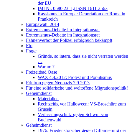
der EU
IMI Nr. 0580 23. Jg ISSN 1611-2563
Rassismus in Europa: Deportation der Roma in
Frankreich
Europawahl 2014
Extremismus-Debatte im Integrationsrat
Extremismus-Debatte im Integrationsrat
Fahnenverbot der Polizei erfolgreich bekämpft
Ffp
Frage
Gründe, so intern, dass sie nicht verraten werden
…
Warum ?
Freizeitbad Oase
WAZ 4.4.2012: Protest und Populismus
Frintrop gegen Neonazis 7.9.2013
Für eine solidarische und weltoffene Migrationspolitik!
Geheimdienst
Materialien
Rechtzeitig vor Halloween: VS-Broschüre zum
Gruseln
Verfassungsschutz gegen Schwur von
Buchenwald
Geheimdienst
1976: Friedensforscher gegen Diffamierung der