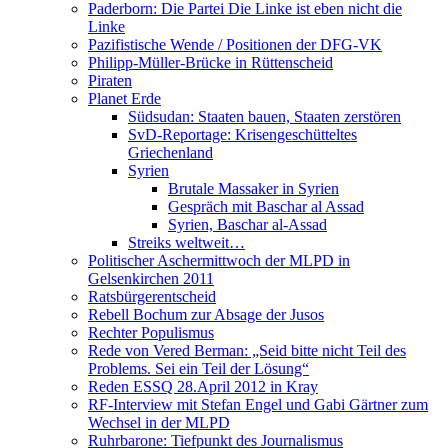
Paderborn: Die Partei Die Linke ist eben nicht die
Linke
Pazifistische Wende / Positionen der DFG-VK
Philipp-Müller-Brücke in Rüttenscheid
Piraten
Planet Erde
Südsudan: Staaten bauen, Staaten zerstören
SvD-Reportage: Krisengeschütteltes
Griechenland
Syrien
Brutale Massaker in Syrien
Gespräch mit Baschar al Assad
Syrien, Baschar al-Assad
Streiks weltweit…
Politischer Aschermittwoch der MLPD in
Gelsenkirchen 2011
Ratsbürgerentscheid
Rebell Bochum zur Absage der Jusos
Rechter Populismus
Rede von Vered Berman: „Seid bitte nicht Teil des
Problems. Sei ein Teil der Lösung“
Reden ESSQ 28.April 2012 in Kray
RF-Interview mit Stefan Engel und Gabi Gärtner zum
Wechsel in der MLPD
Ruhrbarone: Tiefpunkt des Journalismus