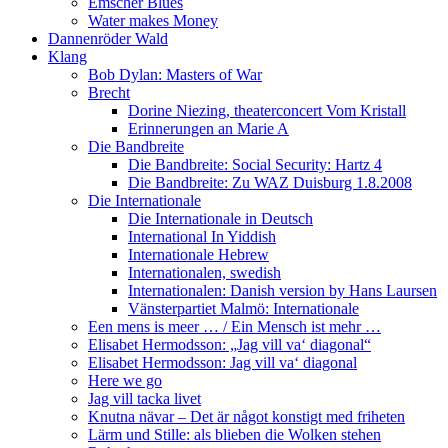
Emscher Blues
Water makes Money
Dannenröder Wald
Klang
Bob Dylan: Masters of War
Brecht
Dorine Niezing, theaterconcert Vom Kristall
Erinnerungen an Marie A
Die Bandbreite
Die Bandbreite: Social Security: Hartz 4
Die Bandbreite: Zu WAZ Duisburg 1.8.2008
Die Internationale
Die Internationale in Deutsch
International In Yiddish
Internationale Hebrew
Internationalen, swedish
Internationalen: Danish version by Hans Laursen
Vänsterpartiet Malmö: Internationale
Een mens is meer … / Ein Mensch ist mehr …
Elisabet Hermodsson: „Jag vill va‘ diagonal“
Elisabet Hermodsson: Jag vill va‘ diagonal
Here we go
Jag vill tacka livet
Knutna nävar – Det är något konstigt med friheten
Lärm und Stille: als blieben die Wolken stehen