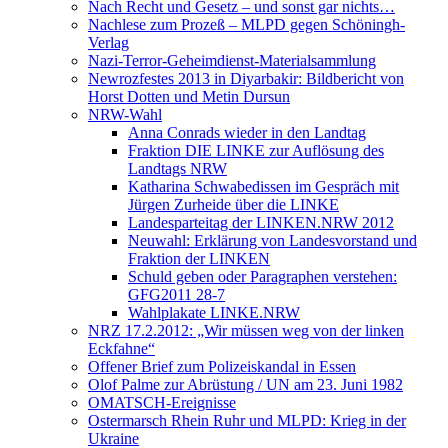
Nach Recht und Gesetz – und sonst gar nichts…
Nachlese zum Prozeß – MLPD gegen Schöningh-
Verlag
Nazi-Terror-Geheimdienst-Materialsammlung
Newrozfestes 2013 in Diyarbakir: Bildbericht von
Horst Dotten und Metin Dursun
NRW-Wahl
Anna Conrads wieder in den Landtag
Fraktion DIE LINKE zur Auflösung des
Landtags NRW
Katharina Schwabedissen im Gespräch mit
Jürgen Zurheide über die LINKE
Landesparteitag der LINKEN.NRW 2012
Neuwahl: Erklärung von Landesvorstand und
Fraktion der LINKEN
Schuld geben oder Paragraphen verstehen:
GFG2011 28-7
Wahlplakate LINKE.NRW
NRZ 17.2.2012: „Wir müssen weg von der linken
Eckfahne“
Offener Brief zum Polizeiskandal in Essen
Olof Palme zur Abrüstung / UN am 23. Juni 1982
OMATSCH-Ereignisse
Ostermarsch Rhein Ruhr und MLPD: Krieg in der
Ukraine