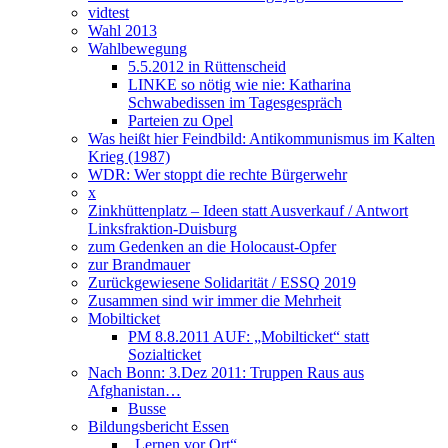
vidtest
Wahl 2013
Wahlbewegung
5.5.2012 in Rüttenscheid
LINKE so nötig wie nie: Katharina
Schwabedissen im Tagesgespräch
Parteien zu Opel
Was heißt hier Feindbild: Antikommunismus im Kalten
Krieg (1987)
WDR: Wer stoppt die rechte Bürgerwehr
x
Zinkhüttenplatz – Ideen statt Ausverkauf / Antwort
Linksfraktion-Duisburg
zum Gedenken an die Holocaust-Opfer
zur Brandmauer
Zurückgewiesene Solidarität / ESSQ 2019
Zusammen sind wir immer die Mehrheit
Mobilticket
PM 8.8.2011 AUF: „Mobilticket“ statt
Sozialticket
Nach Bonn: 3.Dez 2011: Truppen Raus aus
Afghanistan…
Busse
Bildungsbericht Essen
„Lernen vor Ort“