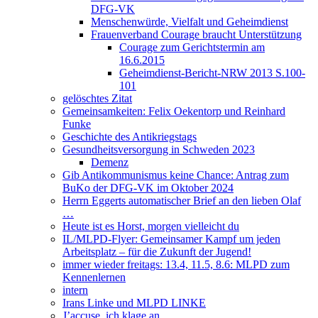
DFG-VK
Menschenwürde, Vielfalt und Geheimdienst
Frauenverband Courage braucht Unterstützung
Courage zum Gerichtstermin am
16.6.2015
Geheimdienst-Bericht-NRW 2013 S.100-
101
gelöschtes Zitat
Gemeinsamkeiten: Felix Oekentorp und Reinhard
Funke
Geschichte des Antikriegstags
Gesundheitsversorgung in Schweden 2023
Demenz
Gib Antikommunismus keine Chance: Antrag zum
BuKo der DFG-VK im Oktober 2024
Herrn Eggerts automatischer Brief an den lieben Olaf
…
Heute ist es Horst, morgen vielleicht du
IL/MLPD-Flyer: Gemeinsamer Kampf um jeden
Arbeitsplatz – für die Zukunft der Jugend!
immer wieder freitags: 13.4, 11.5, 8.6: MLPD zum
Kennenlernen
intern
Irans Linke und MLPD LINKE
J’accuse, ich klage an