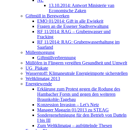
NL
13.10.2014: Antwort Ministerie van
Economische Zaken
Giftmüll in Bergwerken
EMO 01/2014: Gift in alle Ewigkeit
Fragen an die Essener Stadtverwaltung
RF 11/2014: RAG – Grubenwasser und
Fracking
RF 11/2014: RAG: Grubenwasserhaltung im
Saarland
Müllentsorgung
Giftmüllverbrennung
Müllöfen in Flingern vergiften Gesundheit und Umwelt
UG_Plakate
Wasserstoff: Klimaneutrale Energieimporte sicherstellen
Weltklimatag 2013
Energiewende
Erklärung zum Protest gegen die Rodung des
Hambacher Forsts und gegen den weiteren
Braunkohle-Tagebau
Konzession Invasion – Let’s Netz
Manager Magazin 01/2013 zu STEAG
Sondergenehmigung für den Betrieb von Datteln
I bis III
Zum Weltklimatag – aufrüttelnde Thesen