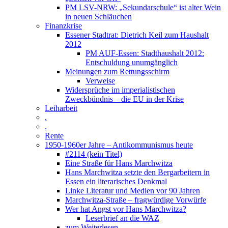
PM LSV-NRW: „Sekundarschule“ ist alter Wein
in neuen Schläuchen
Finanzkrise
Essener Stadtrat: Dietrich Keil zum Haushalt
2012
PM AUF-Essen: Stadthaushalt 2012:
Entschuldung unumgänglich
Meinungen zum Rettungsschirm
Verweise
Widersprüche im imperialistischen
Zweckbündnis – die EU in der Krise
Leiharbeit
.
.
Rente
1950-1960er Jahre – Antikommunismus heute
#2114 (kein Titel)
Eine Straße für Hans Marchwitza
Hans Marchwitza setzte den Bergarbeitern in
Essen ein literarisches Denkmal
Linke Literatur und Medien vor 90 Jahren
Marchwitza-Straße – fragwürdige Vorwürfe
Wer hat Angst vor Hans Marchwitza?
Leserbrief an die WAZ
zum Weiterlesen