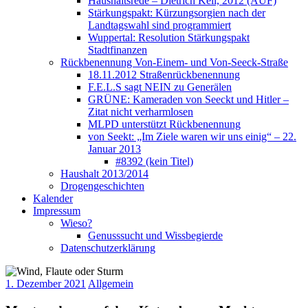
Haushaltsrede – Dietrich Keil, 2012 (AUF)
Stärkungspakt: Kürzungsorgien nach der
Landtagswahl sind programmiert
Wuppertal: Resolution Stärkungspakt
Stadtfinanzen
Rückbenennung Von-Einem- und Von-Seeck-Straße
18.11.2012 Straßenrückbenennung
F.E.L.S sagt NEIN zu Generälen
GRÜNE: Kameraden von Seeckt und Hitler –
Zitat nicht verharmlosen
MLPD unterstützt Rückbenennung
von Seekt: „Im Ziele waren wir uns einig“ – 22.
Januar 2013
#8392 (kein Titel)
Haushalt 2013/2014
Drogengeschichten
Kalender
Impressum
Wieso?
Genusssucht und Wissbegierde
Datenschutzerklärung
1. Dezember 2021
Allgemein