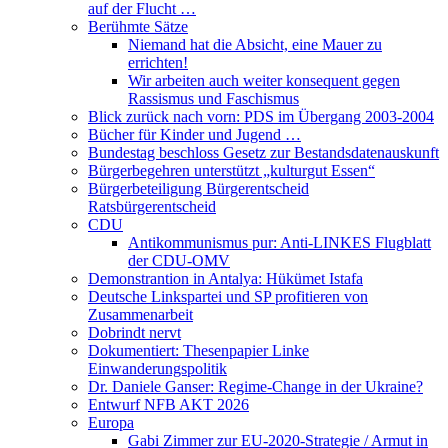
auf der Flucht …
Berühmte Sätze
Niemand hat die Absicht, eine Mauer zu
errichten!
Wir arbeiten auch weiter konsequent gegen
Rassismus und Faschismus
Blick zurück nach vorn: PDS im Übergang 2003-2004
Bücher für Kinder und Jugend …
Bundestag beschloss Gesetz zur Bestandsdatenauskunft
Bürgerbegehren unterstützt „kulturgut Essen“
Bürgerbeteiligung Bürgerentscheid
Ratsbürgerentscheid
CDU
Antikommunismus pur: Anti-LINKES Flugblatt
der CDU-OMV
Demonstrantion in Antalya: Hükümet Istafa
Deutsche Linkspartei und SP profitieren von
Zusammenarbeit
Dobrindt nervt
Dokumentiert: Thesenpapier Linke
Einwanderungspolitik
Dr. Daniele Ganser: Regime-Change in der Ukraine?
Entwurf NFB AKT 2026
Europa
Gabi Zimmer zur EU-2020-Strategie / Armut in