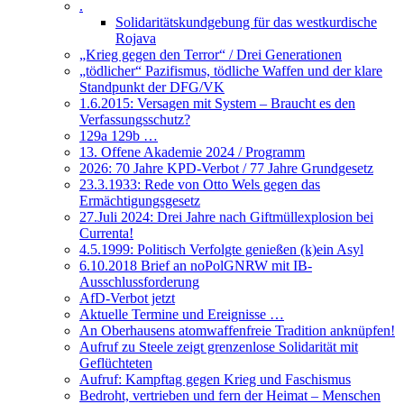
.
Solidaritätskundgebung für das westkurdische
Rojava
„Krieg gegen den Terror“ / Drei Generationen
„tödlicher“ Pazifismus, tödliche Waffen und der klare
Standpunkt der DFG/VK
1.6.2015: Versagen mit System – Braucht es den
Verfassungsschutz?
129a 129b …
13. Offene Akademie 2024 / Programm
2026: 70 Jahre KPD-Verbot / 77 Jahre Grundgesetz
23.3.1933: Rede von Otto Wels gegen das
Ermächtigungsgesetz
27.Juli 2024: Drei Jahre nach Giftmüllexplosion bei
Currenta!
4.5.1999: Politisch Verfolgte genießen (k)ein Asyl
6.10.2018 Brief an noPolGNRW mit IB-
Ausschlussforderung
AfD-Verbot jetzt
Aktuelle Termine und Ereignisse …
An Oberhausens atomwaffenfreie Tradition anknüpfen!
Aufruf zu Steele zeigt grenzenlose Solidarität mit
Geflüchteten
Aufruf: Kampftag gegen Krieg und Faschismus
Bedroht, vertrieben und fern der Heimat – Menschen