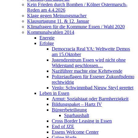
Kein Frieden durch Bomben / Kölner Ostermarsch-
Reden am 4.4.2026
Klage gegen Meinungsmacher
Klausurtagung 11. & 12. Januar
Klimafragen für die Kommune Essen / Wahl 2020
Kommunalwahlen 2014
Energie
Erfolge
Democracia Real YA: Weltweite Demos
am 15.Oktober
Jugendzentrum Essen wird nicht ohne
Widerstand geschlossen…
Naziführer machte eine Kehrtwende
Polizeiauflagen für Essener Zukunftsdemo
rechtwidrig
Venlo: Schwimmbad Nieuw Steyl gerettet
Leben in Essen
Armut: Sozialstaat oder Barmherzigkeit
Bildungspaket – Hartz IV
Bürgerbeteiligung
Sparhaushalt
Cross Border Leasing in Essen
End of JZE
Essens Welcome Center
Grüne Harfe