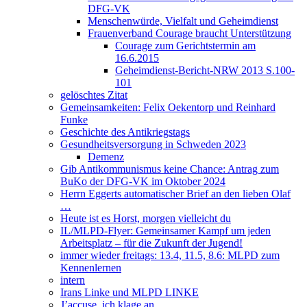
DFG-VK
Menschenwürde, Vielfalt und Geheimdienst
Frauenverband Courage braucht Unterstützung
Courage zum Gerichtstermin am
16.6.2015
Geheimdienst-Bericht-NRW 2013 S.100-
101
gelöschtes Zitat
Gemeinsamkeiten: Felix Oekentorp und Reinhard
Funke
Geschichte des Antikriegstags
Gesundheitsversorgung in Schweden 2023
Demenz
Gib Antikommunismus keine Chance: Antrag zum
BuKo der DFG-VK im Oktober 2024
Herrn Eggerts automatischer Brief an den lieben Olaf
…
Heute ist es Horst, morgen vielleicht du
IL/MLPD-Flyer: Gemeinsamer Kampf um jeden
Arbeitsplatz – für die Zukunft der Jugend!
immer wieder freitags: 13.4, 11.5, 8.6: MLPD zum
Kennenlernen
intern
Irans Linke und MLPD LINKE
J’accuse, ich klage an