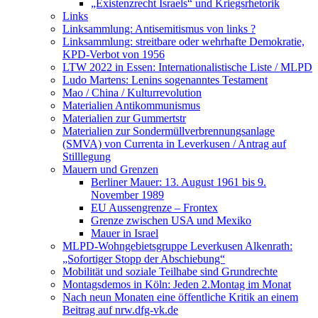
„Existenzrecht Israels“ und Kriegsrhetorik
Links
Linksammlung: Antisemitismus von links ?
Linksammlung: streitbare oder wehrhafte Demokratie,
KPD-Verbot von 1956
LTW 2022 in Essen: Internationalistische Liste / MLPD
Ludo Martens: Lenins sogenanntes Testament
Mao / China / Kulturrevolution
Materialien Antikommunismus
Materialien zur Gummertstr
Materialien zur Sondermüllverbrennungsanlage
(SMVA) von Currenta in Leverkusen / Antrag auf
Stilllegung
Mauern und Grenzen
Berliner Mauer: 13. August 1961 bis 9.
November 1989
EU Aussengrenze – Frontex
Grenze zwischen USA und Mexiko
Mauer in Israel
MLPD-Wohngebietsgruppe Leverkusen Alkenrath:
„Sofortiger Stopp der Abschiebung“
Mobilität und soziale Teilhabe sind Grundrechte
Montagsdemos in Köln: Jeden 2.Montag im Monat
Nach neun Monaten eine öffentliche Kritik an einem
Beitrag auf nrw.dfg-vk.de