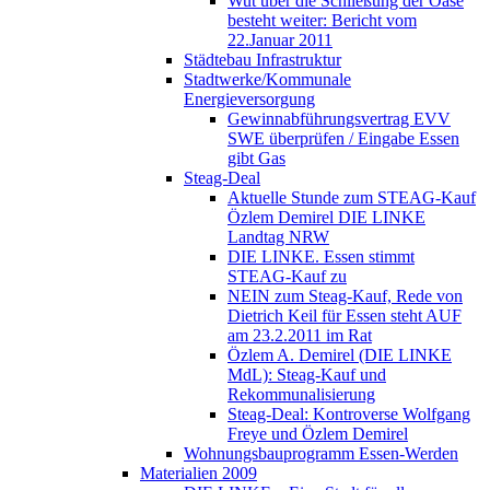
Wut über die Schließung der Oase
besteht weiter: Bericht vom
22.Januar 2011
Städtebau Infrastruktur
Stadtwerke/Kommunale
Energieversorgung
Gewinnabführungsvertrag EVV
SWE überprüfen / Eingabe Essen
gibt Gas
Steag-Deal
Aktuelle Stunde zum STEAG-Kauf
Özlem Demirel DIE LINKE
Landtag NRW
DIE LINKE. Essen stimmt
STEAG-Kauf zu
NEIN zum Steag-Kauf, Rede von
Dietrich Keil für Essen steht AUF
am 23.2.2011 im Rat
Özlem A. Demirel (DIE LINKE
MdL): Steag-Kauf und
Rekommunalisierung
Steag-Deal: Kontroverse Wolfgang
Freye und Özlem Demirel
Wohnungsbauprogramm Essen-Werden
Materialien 2009