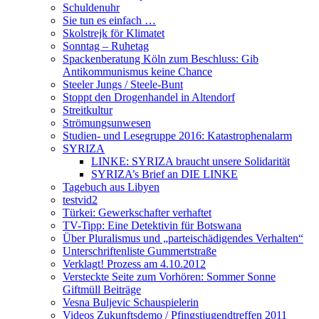
Schuldenuhr
Sie tun es einfach …
Skolstrejk för Klimatet
Sonntag – Ruhetag
Spackenberatung Köln zum Beschluss: Gib
Antikommunismus keine Chance
Steeler Jungs / Steele-Bunt
Stoppt den Drogenhandel in Altendorf
Streitkultur
Strömungsunwesen
Studien- und Lesegruppe 2016: Katastrophenalarm
SYRIZA
LINKE: SYRIZA braucht unsere Solidarität
SYRIZA’s Brief an DIE LINKE
Tagebuch aus Libyen
testvid2
Türkei: Gewerkschafter verhaftet
TV-Tipp: Eine Detektivin für Botswana
Über Pluralismus und „parteischädigendes Verhalten“
Unterschriftenliste Gummertstraße
Verklagt! Prozess am 4.10.2012
Versteckte Seite zum Vorhören: Sommer Sonne
Giftmüll Beiträge
Vesna Buljevic Schauspielerin
Videos Zukunftsdemo / Pfingstjugendtreffen 2011