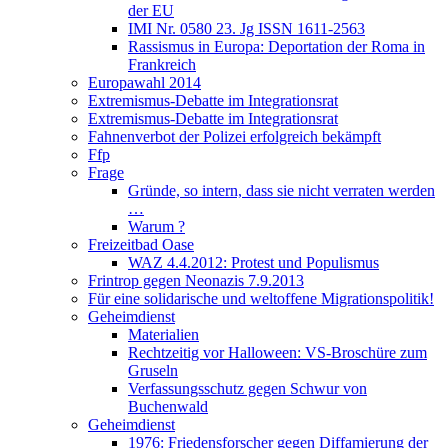
der EU
IMI Nr. 0580 23. Jg ISSN 1611-2563
Rassismus in Europa: Deportation der Roma in
Frankreich
Europawahl 2014
Extremismus-Debatte im Integrationsrat
Extremismus-Debatte im Integrationsrat
Fahnenverbot der Polizei erfolgreich bekämpft
Ffp
Frage
Gründe, so intern, dass sie nicht verraten werden
…
Warum ?
Freizeitbad Oase
WAZ 4.4.2012: Protest und Populismus
Frintrop gegen Neonazis 7.9.2013
Für eine solidarische und weltoffene Migrationspolitik!
Geheimdienst
Materialien
Rechtzeitig vor Halloween: VS-Broschüre zum
Gruseln
Verfassungsschutz gegen Schwur von
Buchenwald
Geheimdienst
1976: Friedensforscher gegen Diffamierung der