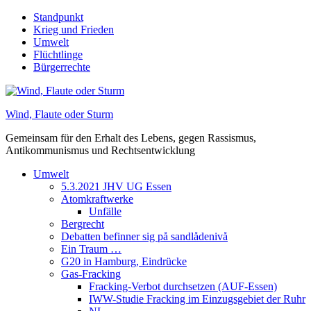
Skip
Standpunkt
to
Krieg und Frieden
content
Umwelt
Flüchtlinge
Bürgerrechte
Wind, Flaute oder Sturm
Gemeinsam für den Erhalt des Lebens, gegen Rassismus,
Antikommunismus und Rechtsentwicklung
Umwelt
5.3.2021 JHV UG Essen
Atomkraftwerke
Unfälle
Bergrecht
Debatten befinner sig på sandlådenivå
Ein Traum …
G20 in Hamburg, Eindrücke
Gas-Fracking
Fracking-Verbot durchsetzen (AUF-Essen)
IWW-Studie Fracking im Einzugsgebiet der Ruhr