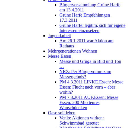
Bürgerversammlung Grüne Harfe
am 13.4.2011
Grüne Harfe Empfehlungen
17.3.2011
Grüne Harfe: legitim, sich für eigene
Interessen einzusetzen
Jugendarbeit
Am 26.1.2011 war Aktion am
Rathaus
Mehrgenerationen Wohnen
Messe Essen
Messe und Gruga in Bild und Ton
…
NRZ: Per Bürgervotum zum
Messergebnis?
PM 4.3.2011 LINKE.Essen: Messe
Essen: Flucht nach vorn – aber
wohin?
PM 7.3.2011 AUF.Essen: Messe
Essen: 200 Mio teures
Wunschdenken
Oase soll leben
Venlo: Aktionen wirken:
Schwimmbad gerettet