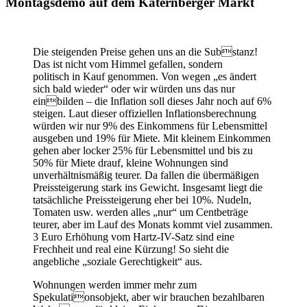
Montagsdemo auf dem Katernberger Markt
Die steigenden Preise gehen uns an die Substanz!
Das ist nicht vom Himmel gefallen, sondern
politisch in Kauf genommen. Von wegen „es ändert
sich bald wieder“ oder wir würden uns das nur
einbilden – die Inflation soll dieses Jahr noch auf 6%
steigen. Laut dieser offiziellen Inflationsberechnung
würden wir nur 9% des Einkommens für Lebensmittel
ausgeben und 19% für Miete. Mit kleinem Einkommen
gehen aber locker 25% für Lebensmittel und bis zu
50% für Miete drauf, kleine Wohnungen sind
unverhältnismäßig teurer. Da fallen die übermäßigen
Preissteigerung stark ins Gewicht. Insgesamt liegt die
tatsächliche Preissteigerung eher bei 10%. Nudeln,
Tomaten usw. werden alles „nur“ um Centbeträge
teurer, aber im Lauf des Monats kommt viel zusammen.
3 Euro Erhöhung vom Hartz-IV-Satz sind eine
Frechheit und real eine Kürzung! So sieht die
angebliche „soziale Gerechtigkeit“ aus.
Wohnungen werden immer mehr zum
Spekulationsobjekt, aber wir brauchen bezahlbaren