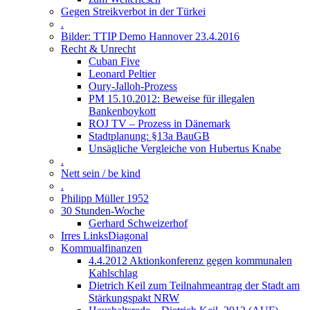
Gegen Streikverbot in der Türkei
.
Bilder: TTIP Demo Hannover 23.4.2016
Recht & Unrecht
Cuban Five
Leonard Peltier
Oury-Jalloh-Prozess
PM 15.10.2012: Beweise für illegalen
Bankenboykott
ROJ TV – Prozess in Dänemark
Stadtplanung: §13a BauGB
Unsägliche Vergleiche von Hubertus Knabe
.
Nett sein / be kind
.
Philipp Müller 1952
30 Stunden-Woche
Gerhard Schweizerhof
Irres LinksDiagonal
Kommualfinanzen
4.4.2012 Aktionkonferenz gegen kommunalen
Kahlschlag
Dietrich Keil zum Teilnahmeantrag der Stadt am
Stärkungspakt NRW