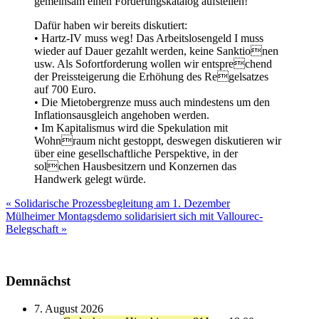
gemeinsam einen Forderungskatalog aufstellen!
Dafür haben wir bereits diskutiert:
• Hartz-IV muss weg! Das Arbeitslosengeld I muss
wieder auf Dauer gezahlt werden, keine Sanktionen
usw. Als Sofortforderung wollen wir entsprechend
der Preissteigerung die Erhöhung des Regelsatzes
auf 700 Euro.
• Die Mietobergrenze muss auch mindestens um den
Inflationsausgleich angehoben werden.
• Im Kapitalismus wird die Spekulation mit
Wohnraum nicht gestoppt, deswegen diskutieren wir
über eine gesellschaftliche Perspektive, in der
solchen Hausbesitzern und Konzernen das
Handwerk gelegt würde.
Beitragsnavigation
« Solidarische Prozessbegleitung am 1. Dezember
Mülheimer Montagsdemo solidarisiert sich mit Vallourec-
Belegschaft »
Demnächst
7. August 2026