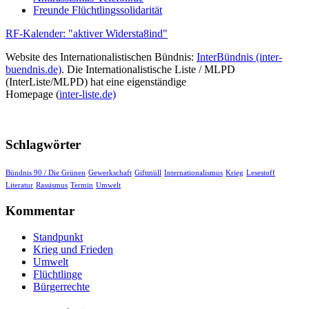
Freunde Flüchtlingssolidarität
RF-Kalender: "aktiver Widersta8ind"
Website des Internationalistischen Bündnis:
InterBündnis (inter-
buendnis.de)
. Die Internationalistische Liste / MLPD
(InterListe/MLPD) hat eine eigenständige
Homepage (
inter-liste.de)
Schlagwörter
Bündnis 90 / Die Grünen
Gewerkschaft
Giftmüll
Internationalismus
Krieg
Lesestoff
Literatur
Rassismus
Termin
Umwelt
Kommentar
Standpunkt
Krieg und Frieden
Umwelt
Flüchtlinge
Bürgerrechte