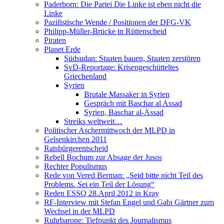
Paderborn: Die Partei Die Linke ist eben nicht die
Linke
Pazifistische Wende / Positionen der DFG-VK
Philipp-Müller-Brücke in Rüttenscheid
Piraten
Planet Erde
Südsudan: Staaten bauen, Staaten zerstören
SvD-Reportage: Krisengeschütteltes
Griechenland
Syrien
Brutale Massaker in Syrien
Gespräch mit Baschar al Assad
Syrien, Baschar al-Assad
Streiks weltweit…
Politischer Aschermittwoch der MLPD in
Gelsenkirchen 2011
Ratsbürgerentscheid
Rebell Bochum zur Absage der Jusos
Rechter Populismus
Rede von Vered Berman: „Seid bitte nicht Teil des
Problems. Sei ein Teil der Lösung“
Reden ESSQ 28.April 2012 in Kray
RF-Interview mit Stefan Engel und Gabi Gärtner zum
Wechsel in der MLPD
Ruhrbarone: Tiefpunkt des Journalismus