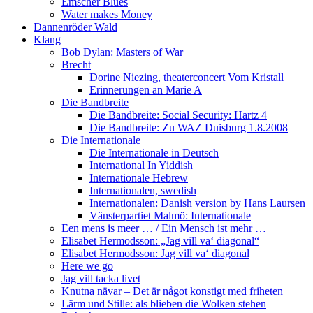
Emscher Blues
Water makes Money
Dannenröder Wald
Klang
Bob Dylan: Masters of War
Brecht
Dorine Niezing, theaterconcert Vom Kristall
Erinnerungen an Marie A
Die Bandbreite
Die Bandbreite: Social Security: Hartz 4
Die Bandbreite: Zu WAZ Duisburg 1.8.2008
Die Internationale
Die Internationale in Deutsch
International In Yiddish
Internationale Hebrew
Internationalen, swedish
Internationalen: Danish version by Hans Laursen
Vänsterpartiet Malmö: Internationale
Een mens is meer … / Ein Mensch ist mehr …
Elisabet Hermodsson: „Jag vill va‘ diagonal“
Elisabet Hermodsson: Jag vill va‘ diagonal
Here we go
Jag vill tacka livet
Knutna nävar – Det är något konstigt med friheten
Lärm und Stille: als blieben die Wolken stehen