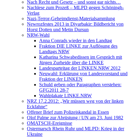
Nach Recht und Gesetz – und sonst gar nichts…
Nachlese zum Prozeß – MLPD gegen Schöningh-
Verlag
Nazi-Terror-Geheimdienst-Materialsammlung
Newrozfestes 2013 in Diyarbakir: Bildbericht von
Horst Dotten und Metin Dursun
NRW-Wahl
Anna Conrads wieder in den Landtag
Fraktion DIE LINKE zur Auflösung des
Landtags NRW
Katharina Schwabedissen im Gespräch mit
Jürgen Zurheide über die LINKE
Landesparteitag der LINKEN.NRW 2012
Neuwahl: Erklärung von Landesvorstand und
Fraktion der LINKEN
Schuld geben oder Paragraphen verstehen:
GFG2011 28-7
Wahlplakate LINKE.NRW
NRZ 17.2.2012: „Wir müssen weg von der linken
Eckfahne“
Offener Brief zum Polizeiskandal in Essen
Olof Palme zur Abrüstung / UN am 23. Juni 1982
OMATSCH-Ereignisse
Ostermarsch Rhein Ruhr und MLPD: Krieg in der
Ukraine