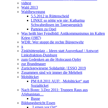
vidtest
Wahl 2013
Wahlbewegung
5.5.2012 in Rüttenscheid
LINKE so nötig wie nie: Katharina
Schwabedissen im Tagesgespräch
Parteien zu Opel
Was heißt hier Feindbild: Antikommunismus im Kalten
Krieg (1987)
WDR: Wer stoppt die rechte Bürgerwehr
x
Zinkhüttenplatz – Ideen statt Ausverkauf / Antwort
Linksfraktion-Duisburg
zum Gedenken an die Holocaust-Opfer
zur Brandmauer
Zurückgewiesene Solidarität / ESSQ 2019
Zusammen sind wir immer die Mehrheit
Mobilticket
PM 8.8.2011 AUF: „Mobilticket“ statt
Sozialticket
Nach Bonn: 3.Dez 2011: Truppen Raus aus
Afghanistan…
Busse
Bildungsbericht Essen
„Lernen vor Ort“