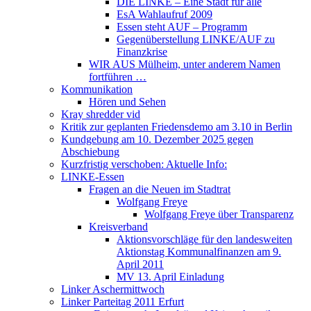
DIE LINKE – Eine Stadt für alle
EsA Wahlaufruf 2009
Essen steht AUF – Programm
Gegenüberstellung LINKE/AUF zu
Finanzkrise
WIR AUS Mülheim, unter anderem Namen
fortführen …
Kommunikation
Hören und Sehen
Kray shredder vid
Kritik zur geplanten Friedensdemo am 3.10 in Berlin
Kundgebung am 10. Dezember 2025 gegen
Abschiebung
Kurzfristig verschoben: Aktuelle Info:
LINKE-Essen
Fragen an die Neuen im Stadtrat
Wolfgang Freye
Wolfgang Freye über Transparenz
Kreisverband
Aktionsvorschläge für den landesweiten
Aktionstag Kommunalfinanzen am 9.
April 2011
MV 13. April Einladung
Linker Aschermittwoch
Linker Parteitag 2011 Erfurt