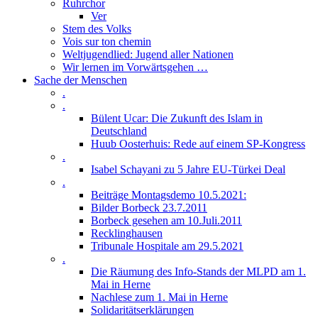
Ruhrchor
Ver
Stem des Volks
Vois sur ton chemin
Weltjugendlied: Jugend aller Nationen
Wir lernen im Vorwärtsgehen …
Sache der Menschen
.
.
Bülent Ucar: Die Zukunft des Islam in
Deutschland
Huub Oosterhuis: Rede auf einem SP-Kongress
.
Isabel Schayani zu 5 Jahre EU-Türkei Deal
.
Beiträge Montagsdemo 10.5.2021:
Bilder Borbeck 23.7.2011
Borbeck gesehen am 10.Juli.2011
Recklinghausen
Tribunale Hospitale am 29.5.2021
.
Die Räumung des Info-Stands der MLPD am 1.
Mai in Herne
Nachlese zum 1. Mai in Herne
Solidaritätserklärungen