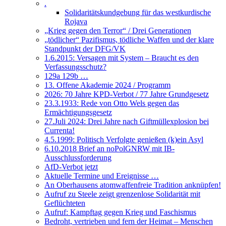
.
Solidaritätskundgebung für das westkurdische
Rojava
„Krieg gegen den Terror“ / Drei Generationen
„tödlicher“ Pazifismus, tödliche Waffen und der klare
Standpunkt der DFG/VK
1.6.2015: Versagen mit System – Braucht es den
Verfassungsschutz?
129a 129b …
13. Offene Akademie 2024 / Programm
2026: 70 Jahre KPD-Verbot / 77 Jahre Grundgesetz
23.3.1933: Rede von Otto Wels gegen das
Ermächtigungsgesetz
27.Juli 2024: Drei Jahre nach Giftmüllexplosion bei
Currenta!
4.5.1999: Politisch Verfolgte genießen (k)ein Asyl
6.10.2018 Brief an noPolGNRW mit IB-
Ausschlussforderung
AfD-Verbot jetzt
Aktuelle Termine und Ereignisse …
An Oberhausens atomwaffenfreie Tradition anknüpfen!
Aufruf zu Steele zeigt grenzenlose Solidarität mit
Geflüchteten
Aufruf: Kampftag gegen Krieg und Faschismus
Bedroht, vertrieben und fern der Heimat – Menschen