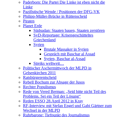
Paderborn: Die Partei Die Linke ist eben nicht die
Linke
Pazifistische Wende / Positionen der DFG-VK
Philipp-Müller-Brücke in Rüttenscheid
Piraten
Planet Erde
Südsudan: Staaten bauen, Staaten zerstören
SvD-Reportage: Krisengeschütteltes
Griechenland
Syrien
Brutale Massaker in Syrien
Gespräch mit Baschar al Assad
Syrien, Baschar al-Assad
Streiks weltweit…
Politischer Aschermittwoch der MLPD in
Gelsenkirchen 2011
Ratsbürgerentscheid
Rebell Bochum zur Absage der Jusos
Rechter Populismus
Rede von Vered Berman: „Seid bitte nicht Teil des
Problems. Sei ein Teil der Lösung“
Reden ESSQ 28.April 2012 in Kray
RF-Interview mit Stefan Engel und Gabi Gärtner zum
Wechsel in der MLPD
Ruhrbarone: Tiefpunkt des Journalismus