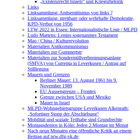
„Existenzrecht Israels“ und Kriegsrhetorik
Links
Linksammlung: Antisemitismus von links ?
Linksammlung: streitbare oder wehrhafte Demokratie,
KPD-Verbot von 1956
LTW 2022 in Essen: Internationalistische Liste / MLPD
Ludo Martens: Lenins sogenanntes Testament
Mao / China / Kulturrevolution
Materialien Antikommunismus
Materialien zur Gummertstr
Materialien zur Sondermüllverbrennungsanlage
(SMVA) von Currenta in Leverkusen / Antrag auf
Stilllegung
Mauern und Grenzen
Berliner Mauer: 13. August 1961 bis 9.
November 1989
EU Aussengrenze – Frontex
Grenze zwischen USA und Mexiko
Mauer in Israel
MLPD-Wohngebietsgruppe Leverkusen Alkenrath:
„Sofortiger Stopp der Abschiebung“
Mobilität und soziale Teilhabe sind Grundrechte
Montagsdemos in Köln: Jeden 2.Montag im Monat
Nach neun Monaten eine öffentliche Kritik an einem
Beitrag auf nrw.dfg-vk.de