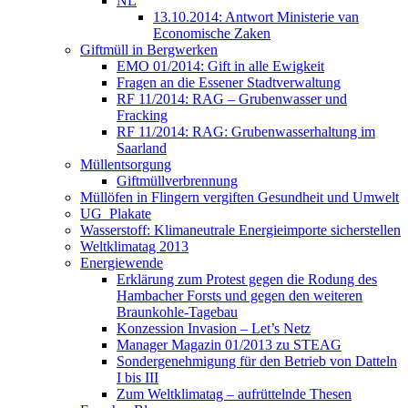
NL
13.10.2014: Antwort Ministerie van
Economische Zaken
Giftmüll in Bergwerken
EMO 01/2014: Gift in alle Ewigkeit
Fragen an die Essener Stadtverwaltung
RF 11/2014: RAG – Grubenwasser und
Fracking
RF 11/2014: RAG: Grubenwasserhaltung im
Saarland
Müllentsorgung
Giftmüllverbrennung
Müllöfen in Flingern vergiften Gesundheit und Umwelt
UG_Plakate
Wasserstoff: Klimaneutrale Energieimporte sicherstellen
Weltklimatag 2013
Energiewende
Erklärung zum Protest gegen die Rodung des
Hambacher Forsts und gegen den weiteren
Braunkohle-Tagebau
Konzession Invasion – Let’s Netz
Manager Magazin 01/2013 zu STEAG
Sondergenehmigung für den Betrieb von Datteln
I bis III
Zum Weltklimatag – aufrüttelnde Thesen