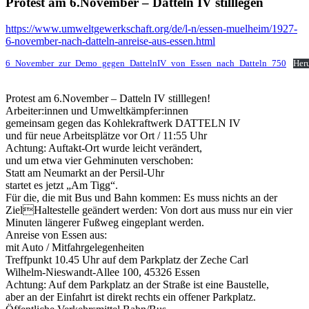
Protest am 6.November – Datteln IV stilllegen
https://www.umweltgewerkschaft.org/de/l-n/essen-muelheim/1927-
6-november-nach-datteln-anreise-aus-essen.html
6_November_zur_Demo_gegen_DattelnIV_von_Essen_nach_Datteln_750
Her
Protest am 6.November – Datteln IV stilllegen!
Arbeiter:innen und Umweltkämpfer:innen
gemeinsam gegen das Kohlekraftwerk DATTELN IV
und für neue Arbeitsplätze vor Ort / 11:55 Uhr
Achtung: Auftakt-Ort wurde leicht verändert,
und um etwa vier Gehminuten verschoben:
Statt am Neumarkt an der Persil-Uhr
startet es jetzt „Am Tigg“.
Für die, die mit Bus und Bahn kommen: Es muss nichts an der
ZielHaltestelle geändert werden: Von dort aus muss nur ein vier
Minuten längerer Fußweg eingeplant werden.
Anreise von Essen aus:
mit Auto / Mitfahrgelegenheiten
Treffpunkt 10.45 Uhr auf dem Parkplatz der Zeche Carl
Wilhelm-Nieswandt-Allee 100, 45326 Essen
Achtung: Auf dem Parkplatz an der Straße ist eine Baustelle,
aber an der Einfahrt ist direkt rechts ein offener Parkplatz.