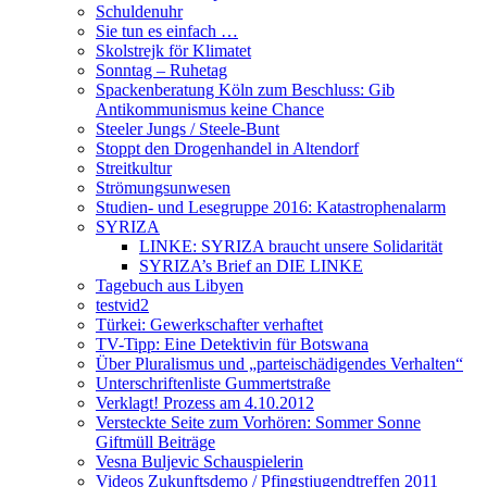
Schuldenuhr
Sie tun es einfach …
Skolstrejk för Klimatet
Sonntag – Ruhetag
Spackenberatung Köln zum Beschluss: Gib
Antikommunismus keine Chance
Steeler Jungs / Steele-Bunt
Stoppt den Drogenhandel in Altendorf
Streitkultur
Strömungsunwesen
Studien- und Lesegruppe 2016: Katastrophenalarm
SYRIZA
LINKE: SYRIZA braucht unsere Solidarität
SYRIZA’s Brief an DIE LINKE
Tagebuch aus Libyen
testvid2
Türkei: Gewerkschafter verhaftet
TV-Tipp: Eine Detektivin für Botswana
Über Pluralismus und „parteischädigendes Verhalten“
Unterschriftenliste Gummertstraße
Verklagt! Prozess am 4.10.2012
Versteckte Seite zum Vorhören: Sommer Sonne
Giftmüll Beiträge
Vesna Buljevic Schauspielerin
Videos Zukunftsdemo / Pfingstjugendtreffen 2011