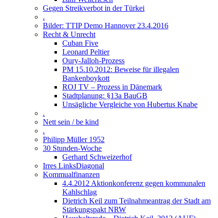
Gegen Streikverbot in der Türkei
.
Bilder: TTIP Demo Hannover 23.4.2016
Recht & Unrecht
Cuban Five
Leonard Peltier
Oury-Jalloh-Prozess
PM 15.10.2012: Beweise für illegalen
Bankenboykott
ROJ TV – Prozess in Dänemark
Stadtplanung: §13a BauGB
Unsägliche Vergleiche von Hubertus Knabe
.
Nett sein / be kind
.
Philipp Müller 1952
30 Stunden-Woche
Gerhard Schweizerhof
Irres LinksDiagonal
Kommualfinanzen
4.4.2012 Aktionkonferenz gegen kommunalen
Kahlschlag
Dietrich Keil zum Teilnahmeantrag der Stadt am
Stärkungspakt NRW