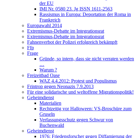
der EU
IMI Nr. 0580 23. Jg ISSN 1611-2563
Rassismus in Europa: Deportation der Roma in
Frankreich
Europawahl 2014
Extremismus-Debatte im Integrationsrat
Extremismus-Debatte im Integrationsrat
Fahnenverbot der Polizei erfolgreich bekämpft
Ffp
Frage
Gründe, so intern, dass sie nicht verraten werden
…
Warum ?
Freizeitbad Oase
WAZ 4.4.2012: Protest und Populismus
Frintrop gegen Neonazis 7.9.2013
Für eine solidarische und weltoffene Migrationspolitik!
Geheimdienst
Materialien
Rechtzeitig vor Halloween: VS-Broschüre zum
Gruseln
Verfassungsschutz gegen Schwur von
Buchenwald
Geheimdienst
1976: Friedensforscher gegen Diffamierung der