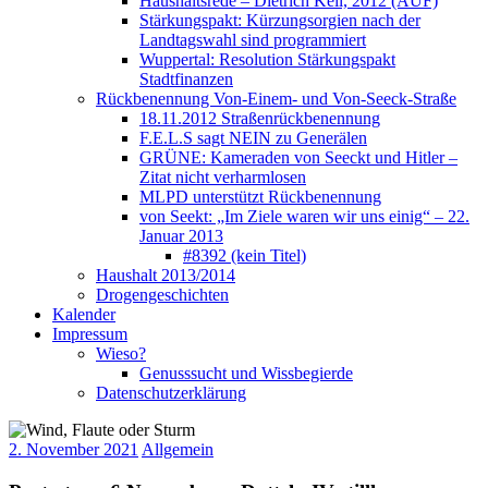
Haushaltsrede – Dietrich Keil, 2012 (AUF)
Stärkungspakt: Kürzungsorgien nach der
Landtagswahl sind programmiert
Wuppertal: Resolution Stärkungspakt
Stadtfinanzen
Rückbenennung Von-Einem- und Von-Seeck-Straße
18.11.2012 Straßenrückbenennung
F.E.L.S sagt NEIN zu Generälen
GRÜNE: Kameraden von Seeckt und Hitler –
Zitat nicht verharmlosen
MLPD unterstützt Rückbenennung
von Seekt: „Im Ziele waren wir uns einig“ – 22.
Januar 2013
#8392 (kein Titel)
Haushalt 2013/2014
Drogengeschichten
Kalender
Impressum
Wieso?
Genusssucht und Wissbegierde
Datenschutzerklärung
2. November 2021
Allgemein