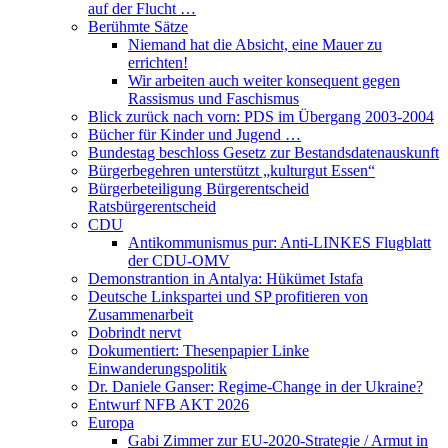
auf der Flucht …
Berühmte Sätze
Niemand hat die Absicht, eine Mauer zu
errichten!
Wir arbeiten auch weiter konsequent gegen
Rassismus und Faschismus
Blick zurück nach vorn: PDS im Übergang 2003-2004
Bücher für Kinder und Jugend …
Bundestag beschloss Gesetz zur Bestandsdatenauskunft
Bürgerbegehren unterstützt „kulturgut Essen“
Bürgerbeteiligung Bürgerentscheid
Ratsbürgerentscheid
CDU
Antikommunismus pur: Anti-LINKES Flugblatt
der CDU-OMV
Demonstrantion in Antalya: Hükümet Istafa
Deutsche Linkspartei und SP profitieren von
Zusammenarbeit
Dobrindt nervt
Dokumentiert: Thesenpapier Linke
Einwanderungspolitik
Dr. Daniele Ganser: Regime-Change in der Ukraine?
Entwurf NFB AKT 2026
Europa
Gabi Zimmer zur EU-2020-Strategie / Armut in