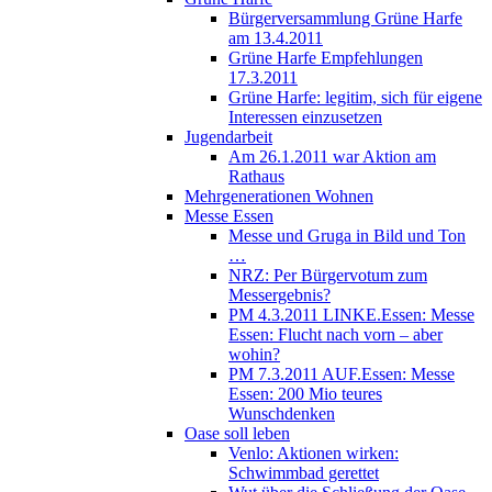
Bürgerversammlung Grüne Harfe
am 13.4.2011
Grüne Harfe Empfehlungen
17.3.2011
Grüne Harfe: legitim, sich für eigene
Interessen einzusetzen
Jugendarbeit
Am 26.1.2011 war Aktion am
Rathaus
Mehrgenerationen Wohnen
Messe Essen
Messe und Gruga in Bild und Ton
…
NRZ: Per Bürgervotum zum
Messergebnis?
PM 4.3.2011 LINKE.Essen: Messe
Essen: Flucht nach vorn – aber
wohin?
PM 7.3.2011 AUF.Essen: Messe
Essen: 200 Mio teures
Wunschdenken
Oase soll leben
Venlo: Aktionen wirken:
Schwimmbad gerettet