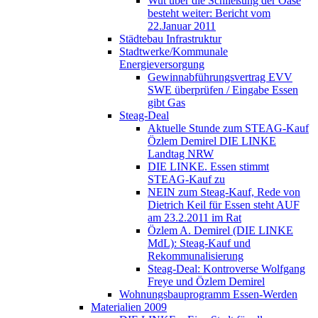
Wut über die Schließung der Oase
besteht weiter: Bericht vom
22.Januar 2011
Städtebau Infrastruktur
Stadtwerke/Kommunale
Energieversorgung
Gewinnabführungsvertrag EVV
SWE überprüfen / Eingabe Essen
gibt Gas
Steag-Deal
Aktuelle Stunde zum STEAG-Kauf
Özlem Demirel DIE LINKE
Landtag NRW
DIE LINKE. Essen stimmt
STEAG-Kauf zu
NEIN zum Steag-Kauf, Rede von
Dietrich Keil für Essen steht AUF
am 23.2.2011 im Rat
Özlem A. Demirel (DIE LINKE
MdL): Steag-Kauf und
Rekommunalisierung
Steag-Deal: Kontroverse Wolfgang
Freye und Özlem Demirel
Wohnungsbauprogramm Essen-Werden
Materialien 2009