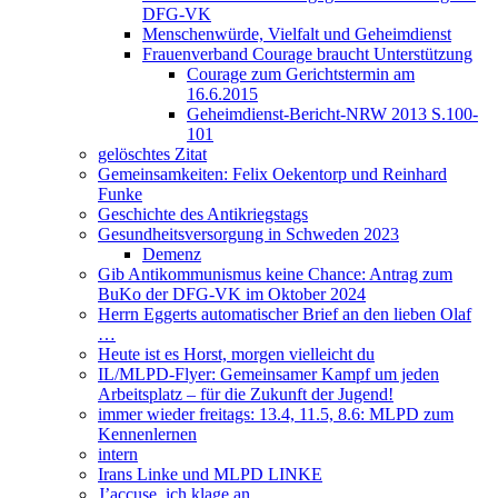
DFG-VK
Menschenwürde, Vielfalt und Geheimdienst
Frauenverband Courage braucht Unterstützung
Courage zum Gerichtstermin am
16.6.2015
Geheimdienst-Bericht-NRW 2013 S.100-
101
gelöschtes Zitat
Gemeinsamkeiten: Felix Oekentorp und Reinhard
Funke
Geschichte des Antikriegstags
Gesundheitsversorgung in Schweden 2023
Demenz
Gib Antikommunismus keine Chance: Antrag zum
BuKo der DFG-VK im Oktober 2024
Herrn Eggerts automatischer Brief an den lieben Olaf
…
Heute ist es Horst, morgen vielleicht du
IL/MLPD-Flyer: Gemeinsamer Kampf um jeden
Arbeitsplatz – für die Zukunft der Jugend!
immer wieder freitags: 13.4, 11.5, 8.6: MLPD zum
Kennenlernen
intern
Irans Linke und MLPD LINKE
J’accuse, ich klage an