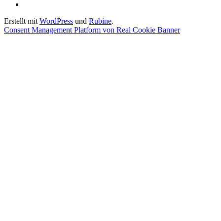
ändern
der
Einwilligungen
Privatsphäre-
widerrufen
Erstellt mit
WordPress
und
Rubine
.
Einstellungen
Consent Management Platform von Real Cookie Banner