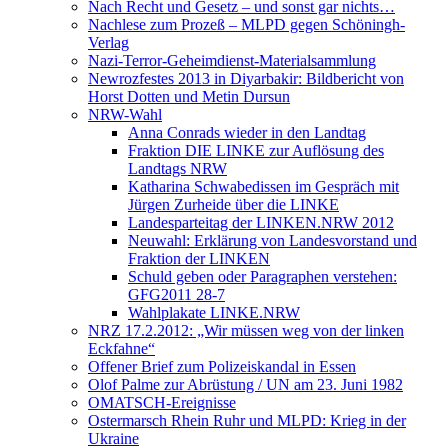
Nach Recht und Gesetz – und sonst gar nichts…
Nachlese zum Prozeß – MLPD gegen Schöningh-
Verlag
Nazi-Terror-Geheimdienst-Materialsammlung
Newrozfestes 2013 in Diyarbakir: Bildbericht von
Horst Dotten und Metin Dursun
NRW-Wahl
Anna Conrads wieder in den Landtag
Fraktion DIE LINKE zur Auflösung des
Landtags NRW
Katharina Schwabedissen im Gespräch mit
Jürgen Zurheide über die LINKE
Landesparteitag der LINKEN.NRW 2012
Neuwahl: Erklärung von Landesvorstand und
Fraktion der LINKEN
Schuld geben oder Paragraphen verstehen:
GFG2011 28-7
Wahlplakate LINKE.NRW
NRZ 17.2.2012: „Wir müssen weg von der linken
Eckfahne“
Offener Brief zum Polizeiskandal in Essen
Olof Palme zur Abrüstung / UN am 23. Juni 1982
OMATSCH-Ereignisse
Ostermarsch Rhein Ruhr und MLPD: Krieg in der
Ukraine