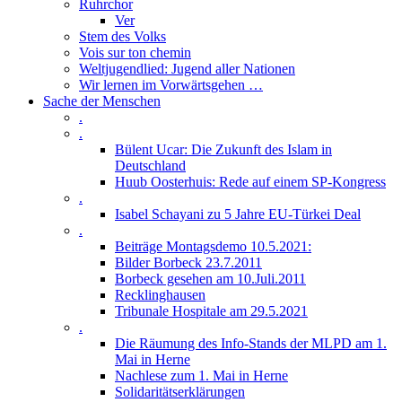
Ruhrchor
Ver
Stem des Volks
Vois sur ton chemin
Weltjugendlied: Jugend aller Nationen
Wir lernen im Vorwärtsgehen …
Sache der Menschen
.
.
Bülent Ucar: Die Zukunft des Islam in
Deutschland
Huub Oosterhuis: Rede auf einem SP-Kongress
.
Isabel Schayani zu 5 Jahre EU-Türkei Deal
.
Beiträge Montagsdemo 10.5.2021:
Bilder Borbeck 23.7.2011
Borbeck gesehen am 10.Juli.2011
Recklinghausen
Tribunale Hospitale am 29.5.2021
.
Die Räumung des Info-Stands der MLPD am 1.
Mai in Herne
Nachlese zum 1. Mai in Herne
Solidaritätserklärungen