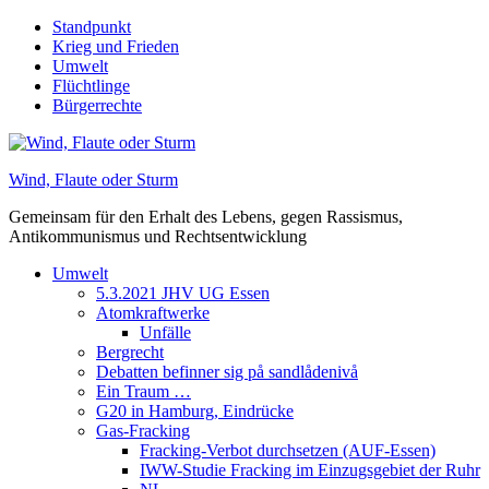
Skip
Standpunkt
to
Krieg und Frieden
content
Umwelt
Flüchtlinge
Bürgerrechte
Wind, Flaute oder Sturm
Gemeinsam für den Erhalt des Lebens, gegen Rassismus,
Antikommunismus und Rechtsentwicklung
Umwelt
5.3.2021 JHV UG Essen
Atomkraftwerke
Unfälle
Bergrecht
Debatten befinner sig på sandlådenivå
Ein Traum …
G20 in Hamburg, Eindrücke
Gas-Fracking
Fracking-Verbot durchsetzen (AUF-Essen)
IWW-Studie Fracking im Einzugsgebiet der Ruhr