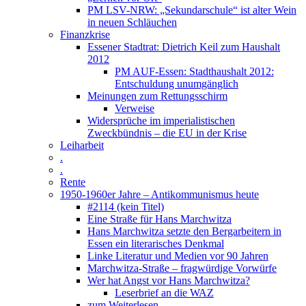
PM LSV-NRW: „Sekundarschule“ ist alter Wein
in neuen Schläuchen
Finanzkrise
Essener Stadtrat: Dietrich Keil zum Haushalt
2012
PM AUF-Essen: Stadthaushalt 2012:
Entschuldung unumgänglich
Meinungen zum Rettungsschirm
Verweise
Widersprüche im imperialistischen
Zweckbündnis – die EU in der Krise
Leiharbeit
.
.
Rente
1950-1960er Jahre – Antikommunismus heute
#2114 (kein Titel)
Eine Straße für Hans Marchwitza
Hans Marchwitza setzte den Bergarbeitern in
Essen ein literarisches Denkmal
Linke Literatur und Medien vor 90 Jahren
Marchwitza-Straße – fragwürdige Vorwürfe
Wer hat Angst vor Hans Marchwitza?
Leserbrief an die WAZ
zum Weiterlesen