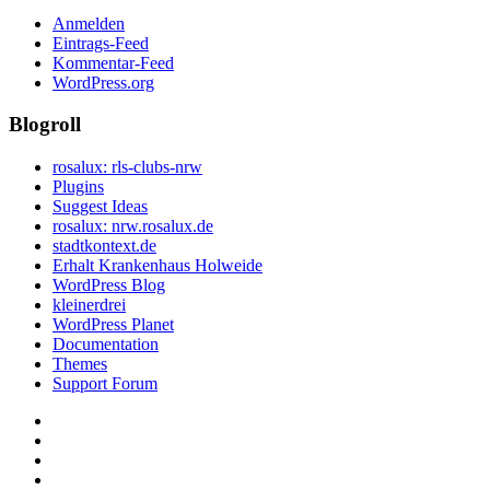
Anmelden
Eintrags-Feed
Kommentar-Feed
WordPress.org
Blogroll
rosalux: rls-clubs-nrw
Plugins
Suggest Ideas
rosalux: nrw.rosalux.de
stadtkontext.de
Erhalt Krankenhaus Holweide
WordPress Blog
kleinerdrei
WordPress Planet
Documentation
Themes
Support Forum
Startseite
Datenschutzerklärung
Privatsphäre-
Einstellungen
Historie