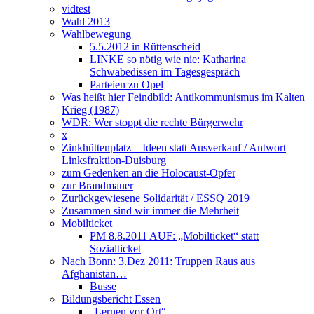
vidtest
Wahl 2013
Wahlbewegung
5.5.2012 in Rüttenscheid
LINKE so nötig wie nie: Katharina
Schwabedissen im Tagesgespräch
Parteien zu Opel
Was heißt hier Feindbild: Antikommunismus im Kalten
Krieg (1987)
WDR: Wer stoppt die rechte Bürgerwehr
x
Zinkhüttenplatz – Ideen statt Ausverkauf / Antwort
Linksfraktion-Duisburg
zum Gedenken an die Holocaust-Opfer
zur Brandmauer
Zurückgewiesene Solidarität / ESSQ 2019
Zusammen sind wir immer die Mehrheit
Mobilticket
PM 8.8.2011 AUF: „Mobilticket“ statt
Sozialticket
Nach Bonn: 3.Dez 2011: Truppen Raus aus
Afghanistan…
Busse
Bildungsbericht Essen
„Lernen vor Ort“