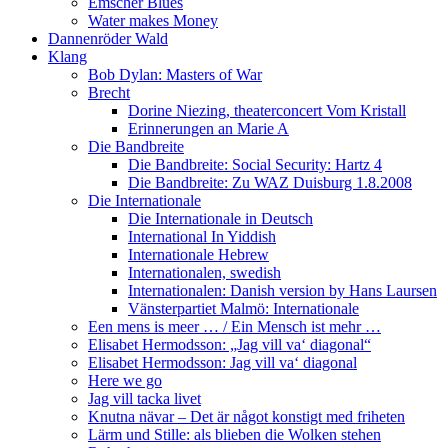
Emscher Blues
Water makes Money
Dannenröder Wald
Klang
Bob Dylan: Masters of War
Brecht
Dorine Niezing, theaterconcert Vom Kristall
Erinnerungen an Marie A
Die Bandbreite
Die Bandbreite: Social Security: Hartz 4
Die Bandbreite: Zu WAZ Duisburg 1.8.2008
Die Internationale
Die Internationale in Deutsch
International In Yiddish
Internationale Hebrew
Internationalen, swedish
Internationalen: Danish version by Hans Laursen
Vänsterpartiet Malmö: Internationale
Een mens is meer … / Ein Mensch ist mehr …
Elisabet Hermodsson: „Jag vill va‘ diagonal“
Elisabet Hermodsson: Jag vill va‘ diagonal
Here we go
Jag vill tacka livet
Knutna nävar – Det är något konstigt med friheten
Lärm und Stille: als blieben die Wolken stehen