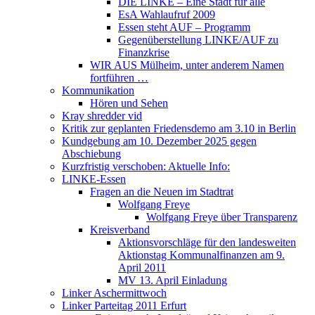
DIE LINKE – Eine Stadt für alle
EsA Wahlaufruf 2009
Essen steht AUF – Programm
Gegenüberstellung LINKE/AUF zu
Finanzkrise
WIR AUS Mülheim, unter anderem Namen
fortführen …
Kommunikation
Hören und Sehen
Kray shredder vid
Kritik zur geplanten Friedensdemo am 3.10 in Berlin
Kundgebung am 10. Dezember 2025 gegen
Abschiebung
Kurzfristig verschoben: Aktuelle Info:
LINKE-Essen
Fragen an die Neuen im Stadtrat
Wolfgang Freye
Wolfgang Freye über Transparenz
Kreisverband
Aktionsvorschläge für den landesweiten
Aktionstag Kommunalfinanzen am 9.
April 2011
MV 13. April Einladung
Linker Aschermittwoch
Linker Parteitag 2011 Erfurt