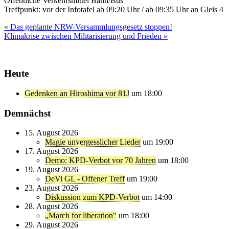
Öffentliche Verkehrsmittel Bahn/Bus
Treffpunkt: vor der Infotafel ab 09:20 Uhr / ab 09:35 Uhr an Gleis 4
Beitragsnavigation
« Das geplante NRW-Versammlungsgesetz stoppen!
Klimakrise zwischen Militarisierung und Frieden »
Heute
Gedenken an Hiroshima vor 81J
um 18:00
Demnächst
15. August 2026
Magie unvergesslicher Lieder
um 19:00
17. August 2026
Demo: KPD-Verbot vor 70 Jahren
um 18:00
19. August 2026
DeVi GL - Offener Treff
um 19:00
23. August 2026
Diskussion zum KPD-Verbot
um 14:00
28. August 2026
„March for liberation"
um 18:00
29. August 2026