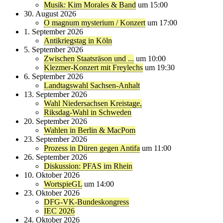
Musik: Kim Morales & Band
um 15:00
30. August 2026
O magnum mysterium / Konzert
um 17:00
1. September 2026
Antikriegstag in Köln
5. September 2026
Zwischen Staatsräson und ...
um 10:00
Klezmer-Konzert mit Freylechs
um 19:30
6. September 2026
Landtagswahl Sachsen-Anhalt
13. September 2026
Wahl Niedersachsen Kreistage,
Riksdag-Wahl in Schweden
20. September 2026
Wahlen in Berlin & MacPom
23. September 2026
Prozess in Düren gegen Antifa
um 11:00
26. September 2026
Diskussion: PFAS im Rhein
10. Oktober 2026
WortspieGL
um 14:00
23. Oktober 2026
DFG-VK-Bundeskongress
IEC 2026
24. Oktober 2026