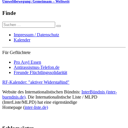
Umweltbewegung: Gemeinsam – Weltweit
Finde
Suche
nach:
Impressum / Datenschutz
Kalender
Für Geflüchtete
Pro Asyl Essen
Antirassismus-Telefon.de
Freunde Flüchtlingssolidarität
RF-Kalender: "aktiver Widersta8ind"
Website des Internationalistischen Bündnis:
InterBündnis (inter-
buendnis.de)
. Die Internationalistische Liste / MLPD
(InterListe/MLPD) hat eine eigenständige
Homepage (
inter-liste.de)