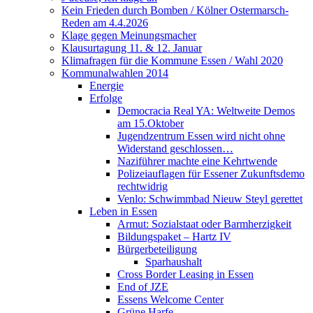
Kein Frieden durch Bomben / Kölner Ostermarsch-
Reden am 4.4.2026
Klage gegen Meinungsmacher
Klausurtagung 11. & 12. Januar
Klimafragen für die Kommune Essen / Wahl 2020
Kommunalwahlen 2014
Energie
Erfolge
Democracia Real YA: Weltweite Demos
am 15.Oktober
Jugendzentrum Essen wird nicht ohne
Widerstand geschlossen…
Naziführer machte eine Kehrtwende
Polizeiauflagen für Essener Zukunftsdemo
rechtwidrig
Venlo: Schwimmbad Nieuw Steyl gerettet
Leben in Essen
Armut: Sozialstaat oder Barmherzigkeit
Bildungspaket – Hartz IV
Bürgerbeteiligung
Sparhaushalt
Cross Border Leasing in Essen
End of JZE
Essens Welcome Center
Grüne Harfe